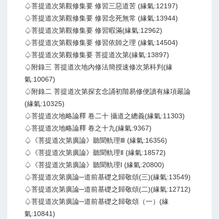
♤菩提道次第觀修集要 修習三惡道苦 (緣氣:12197)
♤菩提道次第觀修集要 修習念死無常 (緣氣:13944)
♤菩提道次第觀修集要 修習暇滿(緣氣:12962)
♤菩提道次第觀修集要 修習依師之理 (緣氣:14504)
♤菩提道次第觀修集要 菩提道次第(緣氣:13897)
♤附錄三 菩提道次地內修法簡授速修次第科判(緣
氣:10067)
♤附錄二 菩提道次第探玄念誦初階易修便讀有緣項嚴論
(緣氣:10325)
♤菩提道次地略論釋 卷二十 攝道之總義(緣氣:11303)
♤菩提道次地略論釋 卷之十九(緣氣:9367)
♤《菩提道次第廣論》聽聞軌理Ⅲ (緣氣:16356)
♤《菩提道次第廣論》聽聞軌理Ⅱ (緣氣:18572)
♤《菩提道次第廣論》聽聞軌理Ⅰ (緣氣:20800)
♤菩提道次第廣論─道前基礎之歸敬頌(三)(緣氣:13549)
♤菩提道次第廣論─道前基礎之歸敬頌(二)(緣氣:12712)
♤菩提道次第廣論─道前基礎之歸敬頌（一）(緣
氣:10841)