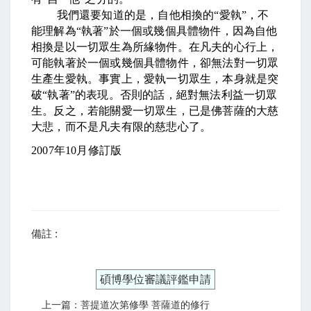
我們還要知道的是，自他相換的
“
愛執
”
，不
能理解為
“
執著
”
於一個或幾個具體物件，因為自他
相換是以一切眾生為所緣物件。在凡夫的心行上，
可能執著於一個或幾個具體物件，卻無法對一切眾
生產生愛執。事實上，愛執一切眾生，本身就是突
破
“
執著
”
的表現。否則的話，絕對無法利益一切眾
生。反之，若能關愛一切眾生，已是佛菩薩的大慈
大悲，而不是凡夫有限的慈悲心了。
2007
年
10
月修訂版
備註 :
碩博學位審議評鑑申請
上一篇：菩提道次第修學 菩薩道的修行