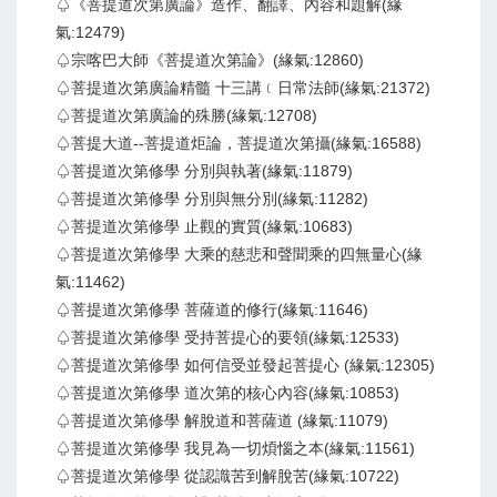
♤《菩提道次第廣論》造作、翻譯、內容和題解(緣
氣:12479)
♤宗喀巴大師《菩提道次第論》(緣氣:12860)
♤菩提道次第廣論精髓 十三講﹝日常法師(緣氣:21372)
♤菩提道次第廣論的殊勝(緣氣:12708)
♤菩提大道--菩提道炬論，菩提道次第攝(緣氣:16588)
♤菩提道次第修學 分別與執著(緣氣:11879)
♤菩提道次第修學 分別與無分別(緣氣:11282)
♤菩提道次第修學 止觀的實質(緣氣:10683)
♤菩提道次第修學 大乘的慈悲和聲聞乘的四無量心(緣
氣:11462)
♤菩提道次第修學 菩薩道的修行(緣氣:11646)
♤菩提道次第修學 受持菩提心的要領(緣氣:12533)
♤菩提道次第修學 如何信受並發起菩提心 (緣氣:12305)
♤菩提道次第修學 道次第的核心內容(緣氣:10853)
♤菩提道次第修學 解脫道和菩薩道 (緣氣:11079)
♤菩提道次第修學 我見為一切煩惱之本(緣氣:11561)
♤菩提道次第修學 從認識苦到解脫苦(緣氣:10722)