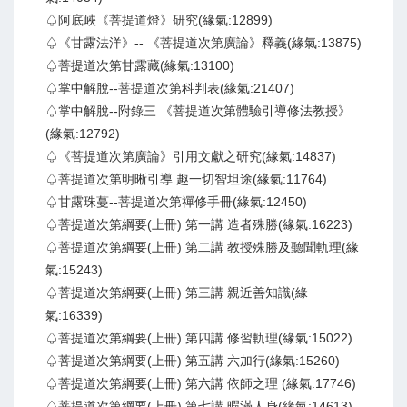
♤阿底峽《菩提道燈》研究(緣氣:12899)
♤《甘露法洋》-- 《菩提道次第廣論》釋義(緣氣:13875)
♤菩提道次第甘露藏(緣氣:13100)
♤掌中解脫--菩提道次第科判表(緣氣:21407)
♤掌中解脫--附錄三 《菩提道次第體驗引導修法教授》
(緣氣:12792)
♤《菩提道次第廣論》引用文獻之研究(緣氣:14837)
♤菩提道次第明晰引導 趣一切智坦途(緣氣:11764)
♤甘露珠蔓--菩提道次第禪修手冊(緣氣:12450)
♤菩提道次第綱要(上冊) 第一講 造者殊勝(緣氣:16223)
♤菩提道次第綱要(上冊) 第二講 教授殊勝及聽聞軌理(緣
氣:15243)
♤菩提道次第綱要(上冊) 第三講 親近善知識(緣
氣:16339)
♤菩提道次第綱要(上冊) 第四講 修習軌理(緣氣:15022)
♤菩提道次第綱要(上冊) 第五講 六加行(緣氣:15260)
♤菩提道次第綱要(上冊) 第六講 依師之理 (緣氣:17746)
♤菩提道次第綱要(上冊) 第七講 暇滿人身(緣氣:14613)