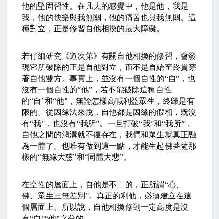
他的堅固習性。在凡夫的感覺中，他是他，我是
我，他的快樂與我無關，他的痛苦也與我無關。這
種對立，正是修習自他相換的最大障礙。
若仔細研究《道次第》有關自他相換的修習，會發
現它所破除的正是自他對立，而不是自始至終貫穿
著自他雙方。事實上，並沒有一個自性的
“
自
”
，也
沒有一個自性的
“
他
”
，若不能破除這種自性
的
“
自
”
和
“
他
”
，無論怎樣高喊利益眾生，終歸是有
限的。從因緣法來說，自他都是因緣的假相，既沒
有
“
我
”
，也沒有
“
我所
”
。一旦打破
“
我
”
和
“
我所
”
，
自他之間的鴻溝就不復存在，我們和眾生就真正融
為一體了。也唯有做到這一點，才能生起佛菩薩那
樣的
“
無緣大慈
”
和
“
同體大悲
”
。
在空性的層面上，自他是不二的，正所謂
“
心、
佛、眾生三無差別
”
。真正的利他，必須建立在這
個層面上。所以說，自他相換修到一定高度是沒
有
“
自
”“
他
”
之分的。