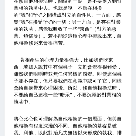
在修自他相換法時，關鍵的一點，是不要落入到對
業相的執著中去。也就是說，不應在相換
的
“
我
”
和
“
他
”
之間構成對立的自性見。一方面，感
覺
“
我
”
在接受
“
他
”
的一切；另一方面，是存在對業
相的執著，感覺我吸收了一些
“
東西
”
（對方的惡
業、煩惱等）。若不能從這種心理中擺脫出來，自
他相換修起來會很痛苦。
著相產生的心理力量很強大，比如我們吃東
西，若聽人說其中有個蟲子，立刻會覺得很難受，
雖然我們咀嚼時並無任何異樣的感覺。即使這個蟲
子並不存在，但只要我們在意識中認可了它，同樣
會給自身帶來心理困擾。所以，修自他相換法時，
不要給自己這樣一些
“
暗示
”
，不要沉溺於對業相的
執著中。
將心比心也可理解為自他相換的一個層面，但與自
他相換有程度深淺的不同。自他相換的基礎是破
我、利他，以此對治凡夫無始以來形成的執我、排