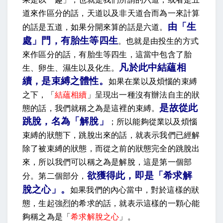
道來作區分的話，天道以及非天道合而為一來計算
由「生
的話是五道，如果分開來算的話是六道。
處」門，有胎生等四生
。
也就是由投生的方式
來作區分的話，有胎生等四生，這當中包含了胎
凡於此中結蘊相
生、卵生、濕生以及化生。
續
，
是束縛之體性
。
如果在業以及煩惱的束縛
之下，「
結蘊相續
」呈現出一種沒有辦法自主的狀
是故從此
態的話，我們就稱之為是這裡的束縛。
跳脫，名為「解脫」
；所以能夠從業以及煩惱
束縛的狀態下，跳脫出來的話，就表示我們已經解
除了被束縛的狀態，而從之前的狀態完全的跳脫出
來，所以我們可以稱之為是解脫，這是第一個部
欲獲得此，即是「希求解
分。第二個部分，
脫之心」
。
如果我們的內心當中，對於這樣的狀
態，生起強烈的希求的話，就表示這樣的一顆心能
夠稱之為是「
希求解脫之心
」。