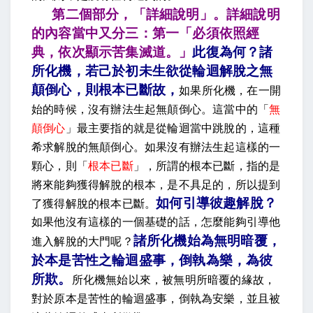
第二個部分，「詳細說明」。詳細說明
的內容當中又分三：第一「必須依照經
典，依次顯示苦集滅道。」
此復為何？諸
所化機，若己於初未生欲從輪迴解脫之無
顛倒心，則根本已斷故
，
如果所化機，在一開
始的時候，沒有辦法生起無顛倒心。這當中的「
無
顛倒心
」最主要指的就是從輪迴當中跳脫的，這種
希求解脫的無顛倒心。如果沒有辦法生起這樣的一
顆心，則「
根本已斷
」，所謂的根本已斷，指的是
將來能夠獲得解脫的根本，是不具足的，所以提到
如何引導彼趣解脫
？
了獲得解脫的根本已斷。
如果他沒有這樣的一個基礎的話，怎麼能夠引導他
諸所化機始為無明暗覆，
進入解脫的大門呢？
於本是苦性之輪迴盛事，倒執為樂，為彼
所欺
。
所化機無始以來，被無明所暗覆的緣故，
對於原本是苦性的輪迴盛事，倒執為安樂，並且被