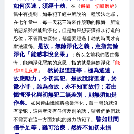
如何疾速，須經十劫
。
在《
遍攝一切研磨經
》
當中有提到，如果犯了經中所說的一種謗法之罪，
在七年當中，每一天花三時來作殷勤的懺悔，所造
的惡業雖然能夠淨化，但是如果想要獲得加行道的
忍位，不管再怎麼快，都需要經過十劫的時間才有
是故，無餘淨化之義，意指無餘
辦法獲得。
淨化「能感非悅意果」
；所以之前我們透由懺
悔，能夠淨化惡業的意思，指的就是無餘淨化「
能
然於起道證等，極為遙遠，
感非悅意果
」。
故應勵力，令初無犯。是故說諸聖者，於
微小罪，雖為命故，亦不知而故行；若由
懺悔淨化與初無犯二無差別，則無須如是
作矣
。
如果透由懺悔將惡業淨化，跟一開始就沒
有染犯，這兩者沒有任何差別的話，聖者們他們就
譬如世間
不需要在這一方面如此的努力防範了。
傷手足等，雖可治療，然終不如初未損