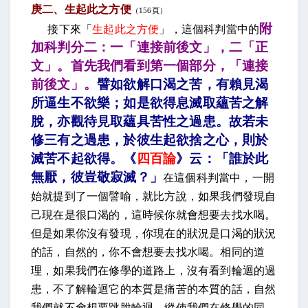
庚二、生起此之方便
（
156
頁）
附
接下來「
生起此之方便
」，這個科判當中的
加科判分二：一「連接前後文」，二「正
文」。首先我們看到第一個部分，「連接
前後文」。
譬如欲解口渴之苦，有賴見渴
所逼生不欲樂；如是欲得息滅取蘊苦之解
脫，亦觀待見取蘊具苦性之過患。故若未
修三有之過患，於彼生起欲捨之心，則於
滅苦不起欲得。《
四百論
》云：「誰於此
無厭，彼豈敬寂滅
？」
在這個科判當中，一開
始就提到了一個譬喻，就比方說，如果我們發現自
己現在是很口渴的，這時候你就會想要去找水喝。
但是如果你沒有發現，你現在的狀況是口渴的狀況
的話，自然的，你不會想要去找水喝。相同的道
理，如果我們在修學的道路上，沒有看到輪迴的過
患，不了解輪迴它的本質是痛苦的本質的話，自然
我們就不會想要跳脫輪迴。縱使我們在修學的同