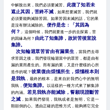
此復了知若未
中解脫出來，我們必須要滅苦。
遮止其因，苦終不滅
，
如果想要滅苦，我們就
必須要能夠滅除苦因。如果苦因未滅的話，它的果
便作是念：「其因為
是沒有辦法滅除的。
何？
」
這個時候，我們就要進一步的去探索，苦
由此了知集諦，故於苦後宣說
的因緣為何？
集諦
。
次知輪迴眾苦皆由有漏業生
，當我們去尋
求苦因之後，我們發現輪迴當中的眾苦，都是由有
漏的業而產生的。而有漏的業，又是什麼樣的心所
彼業復由煩惱所生，煩惱根本則
造作的呢？
是我執
，最終的根本，是來自於我們心中的無明
便知集諦
。
我執，
以這樣的一種方式來了解集諦
若見我執亦能滅除，誓願現證斷苦
的內涵。
之滅
，如果我們發現，我執或者是無明，它是一
顆顛倒的心。透由正確的思惟方式，能夠將它完全