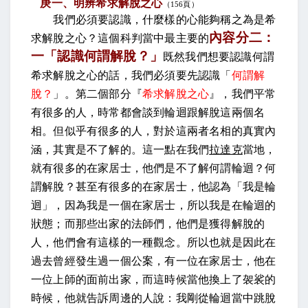
庚一、明辨希求解脫之心
（
156
頁）
我們必須要認識，什麼樣的心能夠稱之為是希
內容分二：
求解脫之心？這個科判當中最主要的
一「認識何謂解脫？」
既然我們想要認識何謂
希求解脫之心的話，我們必須要先認識「
何謂解
脫？
」。第二個部分『
希求解脫之心
』，我們平常
有很多的人，時常都會談到輪迴跟解脫這兩個名
相。但似乎有很多的人，對於這兩者名相的真實內
涵，其實是不了解的。這一點在我們
拉達克
當地，
就有很多的在家居士，他們是不了解何謂輪迴？何
謂解脫？甚至有很多的在家居士，他認為「我是輪
迴」，因為我是一個在家居士，所以我是在輪迴的
狀態；而那些出家的法師們，他們是獲得解脫的
人，他們會有這樣的一種觀念。所以也就是因此在
過去曾經發生過一個公案，有一位在家居士，他在
一位上師的面前出家，而這時候當他換上了袈裟的
時候，他就告訴周邊的人說：我剛從輪迴當中跳脫