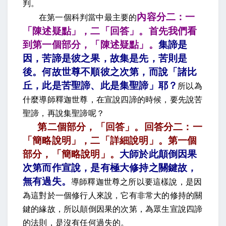
判。
內容分二：一
在第一個科判當中最主要的
「陳述疑點」，二「回答」。首先我們看
到第一個部分，「陳述疑點」。
集諦是
因，苦諦是彼之果，故集是先，苦則是
後。何故世尊不順彼之次第，而說「諸比
丘，此是苦聖諦、此是集聖諦」耶
？
所以為
什麼導師釋迦世尊，在宣說四諦的時候，要先說苦
聖諦，再說集聖諦呢？
第二個部分，「回答」。回答分二：一
「簡略說明」，二「詳細說明」。第一個
部分，「簡略說明」。
大師於此顛倒因果
次第而作宣說，是有極大修持之關鍵故，
無有過失
。
導師釋迦世尊之所以要這樣說，是因
為這對於一個修行人來說，它有非常大的修持的關
鍵的緣故，所以顛倒因果的次第，為眾生宣說四諦
的法則，是沒有任何過失的。