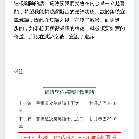
連根斷除的話，這時候我們就會在內心當中立起誓
願，希望我能夠現證斷苦的滅諦功德。故於集後宣
說滅諦，因此在集諦之後，宣說了滅諦。而更進一
步的，如果想要獲得滅諦的功德，就必須要如實的
修道。所以在滅諦之後，宣說了道諦。
備註 :
碩博學位審議評鑑申請
上一篇：菩提道次第略論十五之二 甘丹赤巴2010
年
下一篇：菩提道次第略論十六之二 甘丹赤巴2010
年