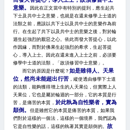
意樂
。
因此在正文當中有特別的提到，應生起共
下士及共中士之意樂，也就是在還未修學上士道的
法類之前，應該以共下士以及共中士的意樂作為前
行。在生起了共下以及共中士的意樂之後，對於輪
迴生起強烈的厭惡之心。依此而發大菩提心，以此
作因緣，而對於佛果生起強烈的希求，生起菩提
心，導入上士。因此在還未進入上士之前，必須要
修學中士道的法類，「故須修習中士意樂」。
如是雖得人、天果
而它的原因是什麼呢？
位，然尚未能超出行苦
，
縱
使透由修學下士道
的法類，能夠獲得增上生的人天果位，但實際上人
天果位，它也是屬於輪迴的一部分，它的本質是行
於此執為自性樂者，實為
苦，是痛苦的本質，
顛倒
。
但是雖然它的本質是痛苦的本質，如果我
們對於這樣的一個法，這樣的一個境界，我們認為
故
它是自性樂的話，這樣的執著其實是顛倒的。