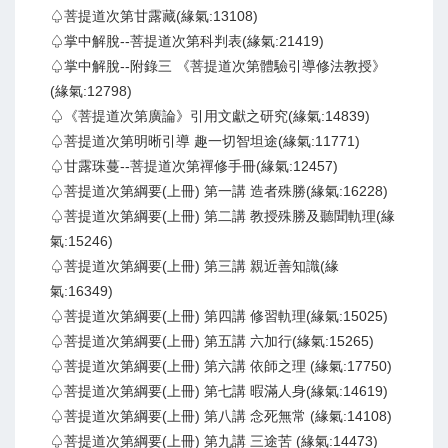
♤菩提道次第甘露藏(緣氣:13108)
♤掌中解脫--菩提道次第科判表(緣氣:21419)
♤掌中解脫--附錄三 《菩提道次第體驗引導修法教授》
(緣氣:12798)
♤《菩提道次第廣論》引用文獻之研究(緣氣:14839)
♤菩提道次第明晰引導 趣一切智坦途(緣氣:11771)
♤甘露珠蔓--菩提道次第禪修手冊(緣氣:12457)
♤菩提道次第綱要(上冊) 第一講 造者殊勝(緣氣:16228)
♤菩提道次第綱要(上冊) 第二講 教授殊勝及聽聞軌理(緣
氣:15246)
♤菩提道次第綱要(上冊) 第三講 親近善知識(緣
氣:16349)
♤菩提道次第綱要(上冊) 第四講 修習軌理(緣氣:15025)
♤菩提道次第綱要(上冊) 第五講 六加行(緣氣:15265)
♤菩提道次第綱要(上冊) 第六講 依師之理 (緣氣:17750)
♤菩提道次第綱要(上冊) 第七講 暇滿人身(緣氣:14619)
♤菩提道次第綱要(上冊) 第八講 念死無常 (緣氣:14108)
♤菩提道次第綱要(上冊) 第九講 三途苦 (緣氣:14473)