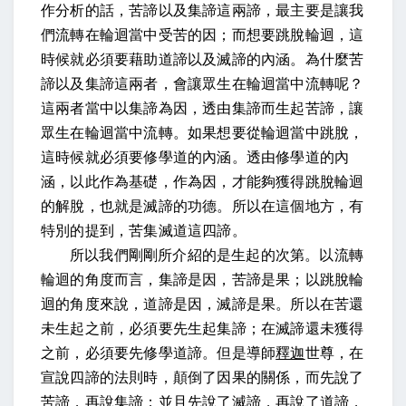
作分析的話，苦諦以及集諦這兩諦，最主要是讓我
們流轉在輪迴當中受苦的因；而想要跳脫輪迴，這
時候就必須要藉助道諦以及滅諦的內涵。為什麼苦
諦以及集諦這兩者，會讓眾生在輪迴當中流轉呢？
這兩者當中以集諦為因，透由集諦而生起苦諦，讓
眾生在輪迴當中流轉。如果想要從輪迴當中跳脫，
這時候就必須要修學道的內涵。透由修學道的內
涵，以此作為基礎，作為因，才能夠獲得跳脫輪迴
的解脫，也就是滅諦的功德。所以在這個地方，有
特別的提到，苦集滅道這四諦。
所以我們剛剛所介紹的是生起的次第。以流轉
輪迴的角度而言，集諦是因，苦諦是果；以跳脫輪
迴的角度來說，道諦是因，滅諦是果。所以在苦還
未生起之前，必須要先生起集諦；在滅諦還未獲得
之前，必須要先修學道諦。但是導師
釋迦
世尊，在
宣說四諦的法則時，顛倒了因果的關係，而先說了
苦諦，再說集諦；並且先說了滅諦，再說了道諦，