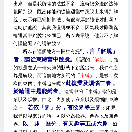
出來，但是我所懂的法並不多。這時候旁邊的法師
就問到說：既然你能夠從輪迴當中跳脫出來得到解
脫，表示你已經對於法，有很深厚的體悟才對啊！
這時候他說：其實我懂得並不多，因為我才剛剛從
輪迴當中跳脫出來而已。所以表示說，他並不了解
何謂輪迴？何謂解脫？
言「解脫」
所以在這個地方一開始有提到，
者，謂從束縛當中跳脫
。
所謂的「
解脫
」，指
的就是在某一種束縛的狀態下跳脫出來，我們稱之
為是解脫。而這個地方所謂的「
束縛
」，是被什麼
此復業及煩惱二者，
樣的東西，束縛起來呢？
於輪迴中是能縛者。
這當中的「束縛」指的是
業以及煩惱。由此二力所使，在業以及煩惱的束縛
若依「界」分，有欲界等三界
之下，
；
如果
我們以界來分的話，可以分為欲界、色界以及無色
以「趣」區分，有天趣等五或六趣
界。
；如
果是以「趣」，也就是我們所謂的六道，或者是五