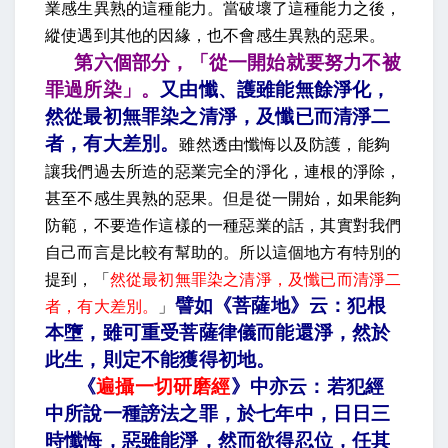
業感生異熟的這種能力。當破壞了這種能力之後，
縱使遇到其他的因緣，也不會感生異熟的惡果。
第六個部分，「從一開始就要努力不被
罪過所染」。
又由懺、護雖能無餘淨化，
然從最初無罪染之清淨，及懺已而清淨二
者，有大差別
。
雖然透由懺悔以及防護，能夠
讓我們過去所造的惡業完全的淨化，連根的淨除，
甚至不感生異熟的惡果。但是從一開始，如果能夠
防範，不要造作這樣的一種惡業的話，其實對我們
自己而言是比較有幫助的。所以這個地方有特別的
提到，「
然從最初無罪染之清淨，及懺已而清淨二
譬如《菩薩地》云：犯根
者，有大差別。
」
本墮，雖可重受菩薩律儀而能還淨，然於
此生，則定不能獲得初地
。
《
遍攝一切研磨經
》中亦云：若犯經
中所說一種謗法之罪，於七年中，日日三
時懺悔，惡雖能淨，然而欲得忍位，任其