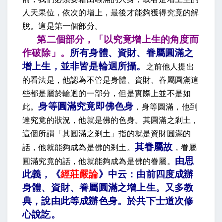
人天果位，依次的增上，最後才能夠獲得究竟的解
脫。這是第一個部分。
第二個部分，「以究竟增上生的角度而
作破除」。
所有身體、資財、眷屬圓滿之
增上生，並非皆是輪迴所攝
。
之前他人提出
的看法是，他認為不管
是身體、資財、眷屬圓滿這
些都是屬於輪迴的一部分，但是實際上並不是如
身等圓滿究竟即佛色身
此。
，身等圓滿，他到
達究竟的狀況，他就是佛的色身。其圓滿之剎土，
這個所謂「其圓滿之剎土」指的就是資財圓滿的
其眷屬故
話，他就能夠成為是佛的剎土。
，
眷屬
由思
圓滿究竟的話，他就能夠成為是佛的眷屬。
此義，《
經莊嚴論
》中云：由前四度成辦
身體、資財、眷屬圓滿之增上生。又多教
典，說由此等成辦色身。於共下士道次修
心說訖。