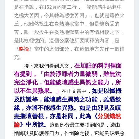
是在指說，在
152
頁的第二行，「諸能感生惡趣中
之極大苦因，令其轉為感微苦因」，也就是這位比
丘，他雖然投生在炎熱地獄當中，但是他所受的
苦，跟一般投生在炎熱地獄當中的有情相較之下，
是比較輕微的。這個公案他所要闡釋的內容，是
《
略論
》當中的這個部分，在這個地方先作一個補
充。
在加註的科判裡面
接下來我們看到原
文，
有提到，「由於淨罪者力量微弱，雖無法
完全淨化，但能破壞感生異熟之能力，所
以不生異熟果。」
如是以懺悔
在正文當中，
及防護等，能壞感生異熟之功能，雖遇餘
緣，亦將不能感生異熟。如是由邪見及瞋
恚摧壞善根，亦是相同，此為《
分別熾然
論
》中所說
。
這個部分最主要提到的是，透由
懺悔以及防護等四力，作懺除之後，它能夠破壞惡