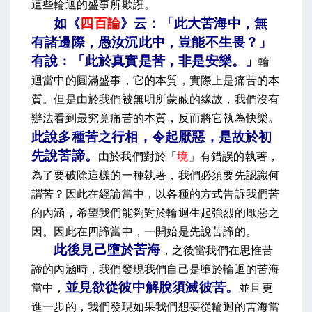
這些輪迴的盛事所欺誑。
如《
四百論
》云：「此大苦海中，無
有諸邊際，愚汝沉此中，豈能不生畏？」
有說：「此於真實是苦，非是安樂。
」
輪
迴當中的圓滿盛事，它的本質，實際上是痛苦的本
質。但是由於我們被無明所蒙蔽的緣故，我們沒有
辦法看到最究竟痛苦的本質，反而將它執為快樂。
此說多種苦之行相，令起厭惡，是故於初
先說苦諦
。
由於我們對於「
境
」有錯誤的執著，
為了要破除這樣的一種執著，我們必須要先認識何
謂苦？因此在經論當中，以各種的方式告訴我們苦
的內涵，希望我們能夠對於輪迴生起強烈的厭惡之
因。因此在四諦當中，一開始是先說苦諦的。
此後見己墮於苦海
，
之後當我們在思惟苦
諦的內涵時，我們發現我們自己是墮於輪迴的苦海
並見欲從彼中解脫須滅彼苦
。
當中，
並且更
進一步的，我們發現如果我們想要從輪迴的苦海當