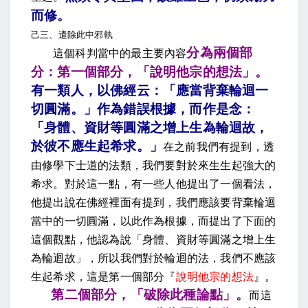
而修
。
己三、遣除此中邪執
分為兩個部
這個科判當中的最主要內容
分：第一個部分，「說明他宗的想法」。
有一類人，以佛經云：「應當背棄輪迴一
切圓滿。」作為錯誤根據，而作是念：
「身體、資財等圓滿之增上生為輪迴故，
於彼不應生起希求。
」
在之前我們有提到，透
由修學下士道的法類，我們要對於來生生起強大的
希求。對於這一點，有一些人他提出了一個看法，
他提出說在佛經裡面有提到，我們應該要背棄輪迴
當中的一切圓滿，以此作為根據，而提出了下面的
這個觀點，他認為說「身體、資財等圓滿之增上生
為輪迴故」，所以我們對於輪迴的法，我們不應該
生起希求，這是第一個部分『
說明他宗的想法
』。
第二個部分，「破除此種論點」。
而這