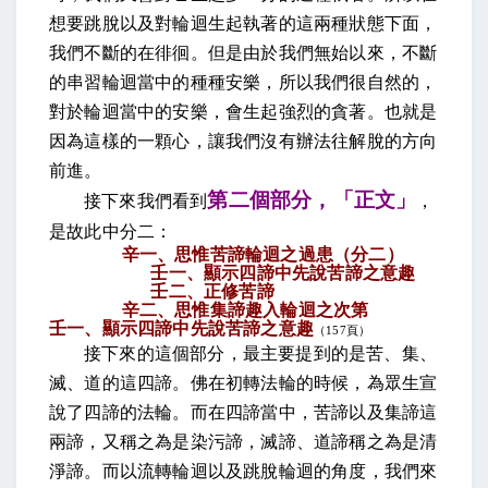
想要跳脫以及對輪迴生起執著的這兩種狀態下面，
我們不斷的在徘徊。但是由於我們無始以來，不斷
的串習輪迴當中的種種安樂，所以我們很自然的，
對於輪迴當中的安樂，會生起強烈的貪著。也就是
因為這樣的一顆心，讓我們沒有辦法往解脫的方向
前進。
第二個部分，「正文」
接下來我們看到
，
是故此中分二：
辛一、思惟苦諦輪迴之過患（分二）
壬一、顯示四諦中先說苦諦之意趣
壬二、正修苦諦
辛二、思惟集諦趣入輪迴之次第
壬一、顯示四諦中先說苦諦之意趣
（
157
頁）
接下來的這個部分，最主要提到的是苦、集、
滅、道的這四諦。佛在初轉法輪的時候，為眾生宣
說了四諦的法輪。而在四諦當中，苦諦以及集諦這
兩諦，又稱之為是染污諦，滅諦、道諦稱之為是清
淨諦。而以流轉輪迴以及跳脫輪迴的角度，我們來