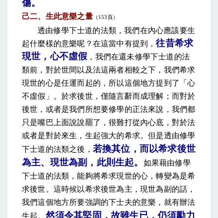
傷
。
己二、生此意樂之量
（
153
頁）
透由修學下士道的法類，我們在內心應該要生
往昔希求
起什麼樣的意樂呢？在這當中有提到
，
現世，心不虛假
，我們在還未修學下士道的法
類前，對於世間以及法這兩者相較之下，我們希求
現世的心是任運而起的，所以這個地方提到了「心
不虛假」。於求後世，僅隨言辭而成理解；而對於
後世，或者是我們所想要修學的正法來說，我們都
只是嘴巴上面說說罷了，很難打從內心底，對於法
或者是對於來生，生起強大的希求。但是透由修學
若換其位，而以希求後世
下士道的法類之後，
為主、現世為副，此則生起
。
如果藉由修學
下士道的法類，能夠將希求現世的心，轉變為是希
求後世。這時候以希求後世為主，現世為副的話，
我們這個地方所要強調的下士夫的意樂，就有辦法
然須令其堅固，故雖生已，仍須勵力
生起。