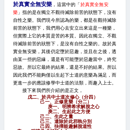
於真實全無安樂
，這當中的「
於真實全無安
樂
」指的是在獨立不觀待滅除前苦的狀態下，沒有
自性之樂。我們現今所認為的樂，都是在觀待滅除
前苦的狀態下，我們用心去安立出來這是一種樂，
但實際上它的本質是苦的本質。因此在獨立、不觀
待滅除前苦的狀態下，是沒有自性之樂的。故於真
實全無安樂，其後仍定墮於惡趣，並且在之後，透
由某一些的惡緣，還是有可能墮於惡趣當中，終究
惡故。所以它最終的結果，還是不好的結果。所以
因此我們不能夠僅以生起下士道的意樂為滿足，而
更進一步的應該修學中士道的法類，而趣入上士。
接下來我們所介紹的是正文，
戊二、於共中士道次修心（分四）
己一、正修意樂（分二）
庚一、明辨希求解脫之心
庚二、生起此之方便
己二、生此之量
己三、遣除於此邪執分別
己四、抉擇能趣解脫道性