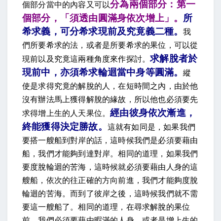
分為兩個部分：第一
個部分當中的內容又可以
個部分，「須透由圓滿身依次增上」。
所
希求義，可分希求現前及究竟義二種
。
我
們所要希求的法，或者是所要希求的果位，可以從
求解脫者於
現前以及究竟這兩種角度來作探討。
現前中，亦須希求輪迴當中身等圓滿。
縱
使是求得究竟的解脫的人，在短時間之內，由於他
沒有辦法馬上獲得解脫的緣故，所以他也必須要先
經由彼身依次漸進，
求得增上生的人天果位。
終能獲得決定勝故
。
這就有如同是，如果我們
要搭一艘船到對岸的話，這時候我們是必須要藉由
船，我們才能夠到達對岸。相同的道理，如果我們
要度脫輪迴的苦海，這時候就必須要藉由人身的這
艘船，依次的往正確的方向前進，我們才能夠度脫
輪迴的苦海。而到了彼岸之後，這時候我們就不需
要這一艘船了。相同的道理，在尋求解脫的果位
前，我們必須要藉由暇滿的人身，或者是增上生的