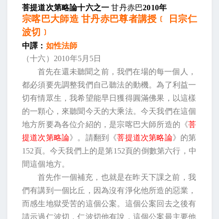
菩提道次第略論十六之一
甘丹赤巴
2010
年
宗喀巴大師造 甘丹赤巴尊者講授﹝ 日宗仁
波切﹞
中譯：
如性法師
（十六）
2010
年
5
月
5
日
首先在還未聽聞之前，我們在場的每一個人，
都必須要先調整我們自己聽法的動機。為了利益一
切有情眾生，我希望能早日獲得圓滿佛果，以這樣
的一顆心，來聽聞今天的大乘法。今天我們在這個
地方所要為各位介紹的，是宗喀巴大師所造的《
菩
提道次第略論
》。請翻到《
菩提道次第略論
》的第
152
頁。今天我們上的是第
152
頁的倒數第六行，中
間這個地方。
首先作一個補充，也就是在昨天下課之前，我
們有講到一個比丘，因為沒有淨化他所造的惡業，
而感生地獄受苦的這個公案。這個公案回去之後有
請示過仁波切，仁波切他有說，這個公案最主要他