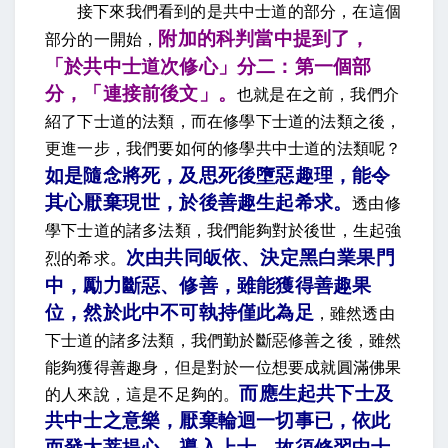
接下來我們看到的是共中士道的部分，在這個
附加的科判當中提到了，
部分的一開始，
「於共中士道次修心」分二：第一個部
分，「連接前後文」。
也就是在之前，我們介
紹了下士道的法類，而在修學下士道的法類之後，
更進一步，我們要如何的修學共中士道的法類呢？
如是隨念將死，及思死後墮惡趣理，能令
其心厭棄現世，於後善趣生起希求
。
透由修
學下士道的諸多法類，我們能夠對於後世，生起強
次由共同皈依、決定黑白業果門
烈的希求。
中，勵力斷惡、修善，雖能獲得善趣果
位，然於此中不可執持僅此為足
，
雖然透由
下士道的諸多法類，我們勤於斷惡修善之後，雖然
能夠獲得善趣身，但是對於一位想要成就圓滿佛果
而應生起共下士及
的人來說，這是不足夠的。
共中士之意樂，厭棄輪迴一切事已，依此
而發大菩提心，導入上士，故須修習中士