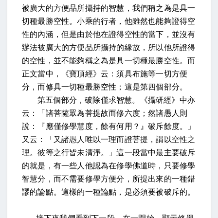
被廣大的方便品所攝持的智慧，我們稱之為是具一
切種最勝空性。小乘的行者，他雖然也能夠證得空
性的內涵，但是由於他在證得空性的當下，並沒有
辦法被廣大的方便品所攝持的緣故，所以他所證得
的空性，並不能夠稱之為是具一切種最勝空性。而
正文當中，《寶頂經》云：須具布施等一切方便
分，而修具一切種最勝空性；這是第四個部分。
第五個部分，破除僅求智慧。《攝研經》中亦
云：「諸菩薩眾為菩提故而修六度；然諸愚人則
說：『應僅修學慧度，餘有何用？』破斥餘度。」
又云：「又諸愚人唯以一理而證菩提，謂以空性之
理。彼等之行皆未清淨。」這一段當中最主要破斥
的就是，有一些人他認為在修學佛道時，只要修學
智慧分，而不需要修學方便分，所提出來的一種錯
謬的論點。這樣的一種論點，是必須要被破斥的。