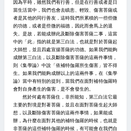
因為平時，雖然我們有行善，但是在行善或者是日
當生活當中，我們也會去瞋恚、輕毀、傷害菩薩或
者是其他的同行善友，這時我們所累積的一些些微
的功德，或者是些微的福德，因此而會馬上的退
失。是故，若能成辦此及斷除傷害菩薩二事，這當
中的「此」指的就是第三白法，也就是對於菩薩起
大師想，並且四處宣揚菩薩的功德。如果我們能夠
成辦第三白法，以及斷除傷害菩薩的這兩件事情，
則《集學論》中說「依補特伽羅所生傷害」皆不得
生。如果我們能夠成辦以上的這兩件事，在《集學
論》當中有特別的提到，當我們在面對補特伽羅時
會對自身產生的傷害，是不會發生的。
然於何處有菩薩住，非所能知，第三白法它最
主要的對境是對著菩薩，並且在面對菩薩生起大師
想，以及斷除傷害菩薩的這兩件事情，如果能成
辦，為什麼在面對其他的補特伽羅的時候，也就是
非菩薩的這些補特伽羅的時候，有可能會在我們自