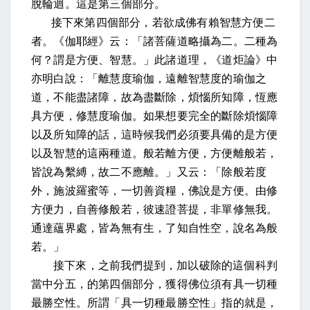
脫輪迴。這是第三個部分。
接下來第四個部分，若欲成佛有賴智慧方便二
者。《伽耶經》云：「諸菩薩道略攝為二。二種為
何？謂是方便、智慧。」此諸道理，《道炬論》中
亦明白說：「離慧度瑜伽，遠離智慧度的瑜伽之
道，不能盡諸障，故為盡斷除，煩惱所知障，恆應
具方便，修慧度瑜伽。如果想要完全的斷除煩惱障
以及所知障的話，這時候我們必須要具備的是方便
以及智慧的這兩種道。般若離方便，方便離般若，
皆說為繫縛，故二不應離。」又云：「除般若度
外，施波羅蜜等，一切善資糧，佛說是方便。由修
方便力，自善修般若，彼速證菩提，非單修無我。
通達蘊界處，皆為無有生，了知自性空，說名為般
若。」
接下來，之前我們提到，加以破除的這個科判
當中分五，的第四個部分，獲得佛位須有具一切種
最勝空性。所謂「具一切種最勝空性」指的就是，