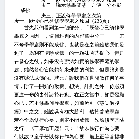
庚二、顯示修學智慧、方便一分不能
成佛
庚三、正說修學學處之次第
庚一、既發心已須修學學處之原因（
233
頁）
首先我們看到第一個部分，「既發心已須修學
學處之原因」，這個科判的內容當中分三：一、若
不修學學處則不能成佛。也就是在之前雖然我們發
起了「為利有情願成佛」的一顆殊勝菩提心，但是
在發心之後，如果沒有辦法如實的修學菩薩的學
處，雖然發心它能夠帶來殊勝的利益，但是終究是
沒有辦法成佛的。就比方說我們在世間做任何的事
情，除了一開始的動機、想法、計劃之外，你必須
更進一步的去付諸於行動。在正文當中，如是發願
心已，若不修學施等學處，如前所引《慈氏解脫
經》中之文，雖說具有極大勝利，然於菩薩學處，
若不作為修行心要，則定不能成佛，故應修學菩薩
之行。《三摩地王經》云：「故以修行作為心要，
何以故？童子若以修行作為心要，無上正等菩提非