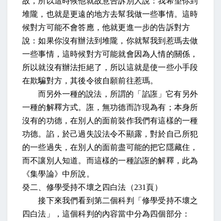
故，所以這時候他就故意告訴別人說：我希望你到
堆隴，也就是更遠的地方去幫我做一些事情。這時
候對方可能不會答應，他就更進一步的告訴對方
說：如果你沒有辦法到堆隴，你就幫我到惹瑪去做
一些事情，這時候對方可能就會因為人情的關係，
所以就沒有辦法拒絕了，所以這就是使一些小手段
在欺騙對方，其後令彼自願前往惹瑪。
而另外一種的說法，所謂的「諂誑」它有另外
一種的解釋方式。誑，無功德而詐現為有；本身所
沒有的功德，在別人的面前裝作我們有這樣的一種
功德。諂，於己過失設法令不顯露，對於自己所犯
的一些過失，在別人的面前盡可能的把它隱藏住，
而不讓別人知道。而這樣的一種諂誑的解釋，此為
《集學論》中所說。
癸二、修學受持不壞之四白法（
231
頁）
接下來我們看到第二個科判「修學受持不壞之
四白法」，這個科判的內容當中分為四個部分：