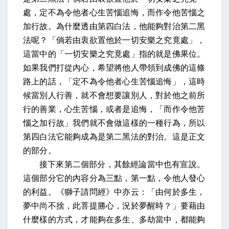
處，定不為令他者心生苦惱追悔，而作令他苦惱之
加行故。為什麼透由第四白法，他能夠對治第二黑
法呢？「倘若由衷欲置他於一切安樂之究竟處」，
這當中的「一切安樂之究竟處」指的就是佛果位。
如果我們打從內心，希望將他人帶領到成佛的這條
路上的話，「定不為令他者心生苦惱追悔」，這時
候當別人行善，就不會想要讓別人，對於他之前所
行的善業，心生苦惱，或者是追悔，「而作令他苦
惱之加行故」我們就不會做這樣的一種行為，所以
第四白法它能夠成為是第二黑法的對治。這是正文
的部分。
接下來第二個部分，其餘經論當中也有宣說。
這個部分它的內容分為三點，第一點，令他人發心
的利益。《獅子請問經》中亦云：「由何於多生，
夢中尚不捨，此菩提勝心，況於夢醒時？」要藉由
什麼樣的方式，才能夠在多生、多劫當中，都能夠