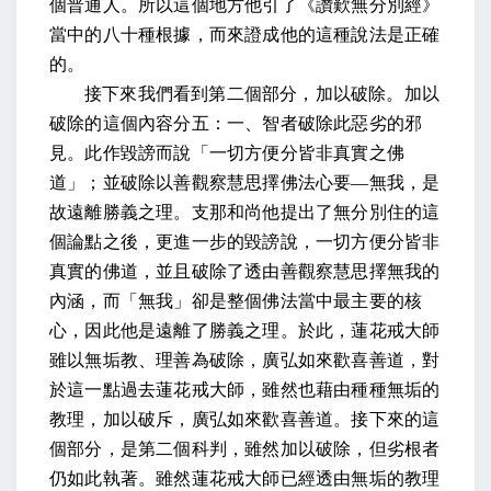
個普通人。所以這個地方他引了《讚歎無分別經》
當中的八十種根據，而來證成他的這種說法是正確
的。
接下來我們看到第二個部分，加以破除。加以
破除的這個內容分五：一、智者破除此惡劣的邪
見。此作毀謗而說「一切方便分皆非真實之佛
道」；並破除以善觀察慧思擇佛法心要—無我，是
故遠離勝義之理。支那和尚他提出了無分別住的這
個論點之後，更進一步的毀謗說，一切方便分皆非
真實的佛道，並且破除了透由善觀察慧思擇無我的
內涵，而「無我」卻是整個佛法當中最主要的核
心，因此他是遠離了勝義之理。於此，蓮花戒大師
雖以無垢教、理善為破除，廣弘如來歡喜善道，對
於這一點過去蓮花戒大師，雖然也藉由種種無垢的
教理，加以破斥，廣弘如來歡喜善道。接下來的這
個部分，是第二個科判，雖然加以破除，但劣根者
仍如此執著。雖然蓮花戒大師已經透由無垢的教理