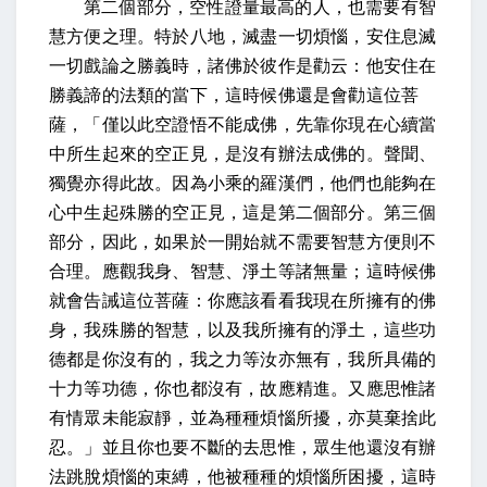
第二個部分，空性證量最高的人，也需要有智
慧方便之理。特於八地，滅盡一切煩惱，安住息滅
一切戲論之勝義時，諸佛於彼作是勸云：他安住在
勝義諦的法類的當下，這時候佛還是會勸這位菩
薩，「僅以此空證悟不能成佛，先靠你現在心續當
中所生起來的空正見，是沒有辦法成佛的。聲聞、
獨覺亦得此故。因為小乘的羅漢們，他們也能夠在
心中生起殊勝的空正見，這是第二個部分。第三個
部分，因此，如果於一開始就不需要智慧方便則不
合理。應觀我身、智慧、淨土等諸無量；這時候佛
就會告誡這位菩薩：你應該看看我現在所擁有的佛
身，我殊勝的智慧，以及我所擁有的淨土，這些功
德都是你沒有的，我之力等汝亦無有，我所具備的
十力等功德，你也都沒有，故應精進。又應思惟諸
有情眾未能寂靜，並為種種煩惱所擾，亦莫棄捨此
忍。」並且你也要不斷的去思惟，眾生他還沒有辦
法跳脫煩惱的束縛，他被種種的煩惱所困擾，這時