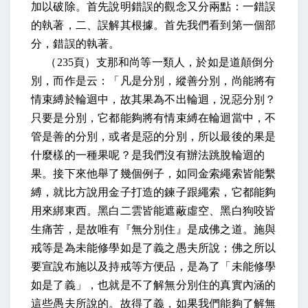
加以破除。首先說明錯誤的觀念又分兩點：一錯誤
的執著，二、誤解其根據。首先我們看到第一個部
分，錯誤的執著。
（
235
頁）支那和尚等一類人，於如是道顛倒分
別，而作是云：「凡是分別，縱善分別，尚能將有
情束縛於輪迴中，故其果為不出輪迴，況惡分別？
只要是分別，它都能夠將有情束縛在輪迴當中，不
管是善的分別，或者是惡的分別，所以最後的果是
什麼樣的一種果呢？是我們沒有辦法跳脫輪迴的
果。接下來他舉了幾個例子，如同金索繩索皆能繫
縛，就比方說用金子打造的鍊子跟繩索，它都能夠
用來綁東西。黑白二雲皆能遮蔽虛空、黑白狗咬皆
生痛苦，是故唯有『無分別住』是成佛之道。施與
戒等是為未能修學如是了義之愚夫所說；佛之所以
要宣說布施以及持戒等方便品，是為了「未能修學
如是了義」，也就是不了解無分別住的真實內涵的
這些愚夫所說的。故得了義，如果我們能夠了解無