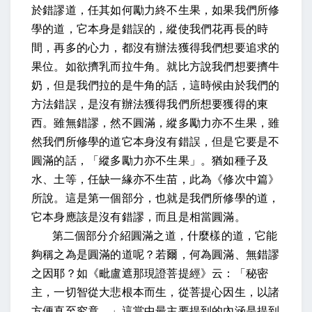
於錯謬道，任其如何勵力終不生果，如果我們所修
學的道，它本身是錯誤的，縱使我們花再長的時
間，再多的心力，都沒有辦法獲得我們想要追求的
果位。如欲擠乳而拉牛角。就比方說我們想要擠牛
奶，但是我們拉的是牛角的話，這時候由於我們的
方法錯誤，是沒有辦法獲得我們所想要獲得的東
西。雖無錯謬，然不圓滿，縱多勵力亦不生果，雖
然我們所修學的道它本身沒有錯誤，但是它要是不
圓滿的話，「縱多勵力亦不生果」。猶如種子及
水、土等，任缺一緣亦不生苗，此為《修次中篇》
所說。這是第一個部分，也就是我們所修學的道，
它本身應該是沒有錯謬，而且是相當圓滿。
第二個部分介紹圓滿之道，什麼樣的道，它能
夠稱之為是圓滿的道呢？若爾，何為圓滿、無錯謬
之因耶？如《毗盧遮那現證菩提經》云：「秘密
主，一切智從大悲根本而生，從菩提心因生，以諸
方便直至究竟。」這當中最主要提到的內涵是提到