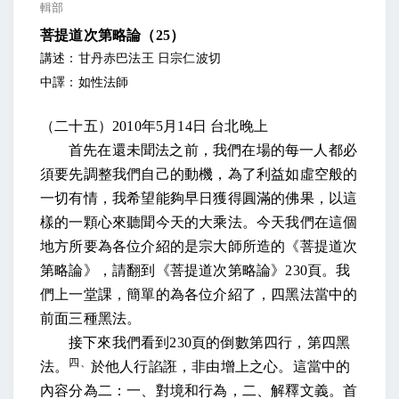
輯部
菩提道次第略論（
25
）
講述：甘丹赤巴法王 日宗仁波切
中譯：如性法師
（二十五）
2010
年
5
月
14
日
台北晚上
首先在還未聞法之前，我們在場的每一人都必
須要先調整我們自己的動機，為了利益如虛空般的
一切有情，我希望能夠早日獲得圓滿的佛果，以這
樣的一顆心來聽聞今天的大乘法。今天我們在這個
地方所要為各位介紹的是宗大師所造的《菩提道次
第略論》，請翻到《菩提道次第略論》
230
頁。我
們上一堂課，簡單的為各位介紹了，四黑法當中的
前面三種黑法。
接下來我們看到
230
頁的倒數第四行，第四黑
四、
法。
於他人行諂誑，非由增上之心。這當中的
內容分為二：一、對境和行為，二、解釋文義。首