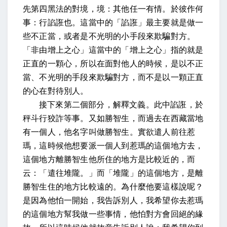
先第四黑法的對境，境：其他任一有情。於彼作何
事：行諂誑也。這當中的「諂誑」最主要就是做一
些不正當，或者是不光明的小手段來欺騙對方。
「非由增上之心」這當中的「增上之心」指的就是
正直的一顆心，所以在面對他人的時候，是以不正
當、不光明的手段來欺騙對方，而不是以一顆正直
的心在對待別人。
接下來第二個部分，解釋文義。此中諂誑，於
秤斗行狡詐等事。又如勝智生，而過去在西藏當地
有一個人，他名字叫做勝智生。實欲遣人前往惹
瑪，這時候他想要派一個人到惹瑪的這個地方去，
這個地方離勝智生他所住的地方是比較近的，而
云：「遣往堆隴。」而「堆隴」的這個地方，是離
勝智生住的地方比較遠的。為什麼他要這樣說呢？
是因為他怕一開始，我告訴別人，我希望你去惹瑪
的這個地方幫我做一些事情，他怕對方會回絕的緣