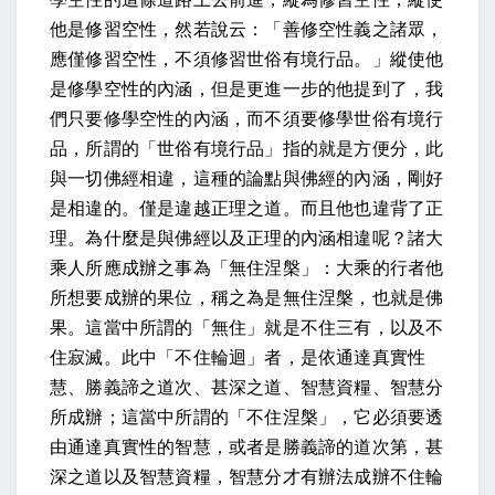
他是修習空性，然若說云：「善修空性義之諸眾，
應僅修習空性，不須修習世俗有境行品。」縱使他
是修學空性的內涵，但是更進一步的他提到了，我
們只要修學空性的內涵，而不須要修學世俗有境行
品，所謂的「世俗有境行品」指的就是方便分，此
與一切佛經相違，這種的論點與佛經的內涵，剛好
是相違的。僅是違越正理之道。而且他也違背了正
理。為什麼是與佛經以及正理的內涵相違呢？諸大
乘人所應成辦之事為「無住涅槃」：大乘的行者他
所想要成辦的果位，稱之為是無住涅槃，也就是佛
果。這當中所謂的「無住」就是不住三有，以及不
住寂滅。此中「不住輪迴」者，是依通達真實性
慧、勝義諦之道次、甚深之道、智慧資糧、智慧分
所成辦；這當中所謂的「不住涅槃」，它必須要透
由通達真實性的智慧，或者是勝義諦的道次第，甚
深之道以及智慧資糧，智慧分才有辦法成辦不住輪