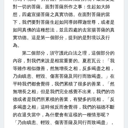
對一切的菩薩。面對菩薩所作之事：生起如大師
想，四處宣揚菩薩之真實功德。在面對菩薩的當
下，我們要對菩薩生起如同導師釋迦世尊，或者是
如同真佛的這種想法，並且四處的去宣揚菩薩的真
實功德。這是第一個部分，提到的是對境以及行
為。
第二個部分，須守護此白法之理，這個部分的
內容，對我們來說是相當重要的。夏惹瓦云：「我
等雖作相似微善，然無增長之相，反多竭盡之相，
乃由瞋恚、輕毀、傷害菩薩及同行而致竭盡。」在
平時我們都會覺得，我們累積了很多的善業，「然
無增長之相」但是我們完全感覺不出來，我們的功
德或者是我們所累積的善業，有變多的現相，「反
多竭盡之相」這時候反而會覺得，我們的福德不斷
的在退失當中，為什麼會有這樣的一種情形呢？
「乃由瞋恚、輕毀、傷害菩薩及同行而致竭盡」，