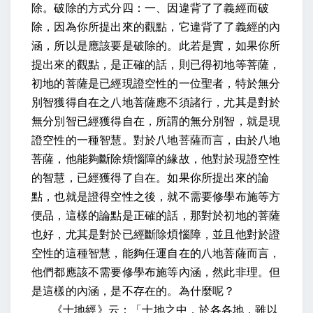
除。破除的方式分四：一、因違背了了義經而破
除，因為你所提出來的觀點，它違背了了義經的內
涵，所以是應該要是破除的。此若是實，如果你所
提出來的觀點，是正確的話，則已得初地等菩薩，
初地的菩薩是已經現證空性的一位聖者，特於無分
別智獲得自在之八地菩薩應不須諸行，尤其是對於
無分別智已經獲得自在，所謂的無分別智，就是現
證空性的一種智慧。對於八地菩薩而言，由於八地
菩薩，他能夠斷除煩惱障的緣故，他對於現證空性
的智慧，已經獲得了自在。如果你所提出來的論
點，也就是證得空性之後，就不需要修學布施等方
便品，這樣的論點是正確的話，那對於初地的菩薩
也好，尤其是對於已經斷除煩惱障，並且他對於證
空性的這種智慧，能夠任運自在的八地菩薩而言，
他們都應該不需要修學布施等內涵，然此非理。但
是這樣的內涵，是不存在的。為什麼呢？
《十地經》云：「十地之中，於各各地，雖以