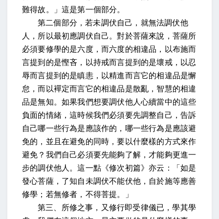
難得故。」這是第一個部分。
第二個部分，若未調伏自己，就無法調伏他
人，所以最初應調伏自己。對於菩薩來說，菩薩所
必須要修學的是六度，而六度的相違品，以布施而
言提到的是慳吝，以持戒而言提到的是壞戒，以忍
辱而言提到的是瞋恚，以精進而言它的相違品是懈
怠，而以襌定而言它的相違品是散亂，智慧的相違
品是無知。如果我們想要調伏他人心續當中的這些
負面的情緒，這時候我們必須要先調整自己，告訴
自己哪一些行為是應該作的，哪一些行為是應該避
免的，並且在避免的同時，要以什麼樣的方式來作
避免？我們自己必須要先能夠了解，才能夠更進一
步的調伏他人。這一點《修次初篇》亦云：「如是
發心菩薩，了知自未調伏不能伏他，自於施等應善
修學；若無修者，不得菩提。」
第三、所修之事，又修行即受律儀已，學其學