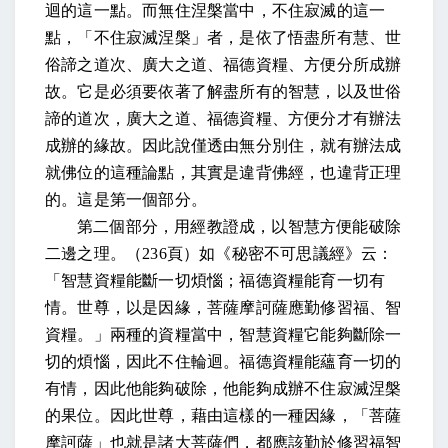
迴的這一點。而無住涅槃當中，不住寂滅的這一
點，「不住寂滅涅槃」者，是依了悟盡所有慧、世
俗諦之道次、廣大之道、福德資糧、方便分所成辦
故。它是必須要依著了解盡所有的智慧，以及世俗
諦的道次，廣大之道、福德資糧、方便分才有辦法
成辦的緣故。因此說僅透由無分別住，就有辦法成
就佛位的這種論點，其實是違背佛經，也違背正理
的。這是第一個部分。
第二個部分，用經教證成，以智慧方便能破除
二邊之理。（
236
頁）如《秘密不可思議經》云：
「智慧資糧能斷一切煩惱；福德資糧能育一切有
情。世尊，以是因緣，菩薩摩訶薩應勤修習福、智
資糧。」兩種的資糧當中，智慧資糧它能夠斷除一
切的煩惱，因此不住輪迴。福德資糧能蘊育一切的
有情，因此他能夠破除，他能夠成辦不住寂滅涅槃
的果位。因此世尊，藉由這樣的一種因緣，「菩薩
摩訶薩」也就是諸大菩薩們，都應該勤於修習福智