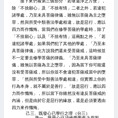
接下來們看第三個部分「若壞還淨之方便」，
除「不捨願心」及「不捨有情」二者之外，若違犯
諸學處，乃至未具菩薩律儀，雖無以菩薩為主之墮
罪，然與所受中類善法學處相違，故是惡行，應以
四力而作懺悔。當我們在修學菩薩的學處時，除了
「不捨願心」以及「不捨有情」這兩點之外，「若
違犯諸學處」如果我們犯了其他的學處，「乃至未
具菩薩律儀」比方說我們還未受菩薩戒，這時候並
不一定要去修學菩薩的律義。「乃至未具菩薩律
儀，雖無以菩薩為主之墮罪」，因為當下你可能還
沒有受菩薩戒，所以你並不會違犯菩薩戒當中的墮
罪，「然與所受中類善法學處相違」但實際上你的
行為本身，就不屬於是善行，「故是惡行，應以四
力而作懺悔」，所以當下你雖然沒有違反菩薩戒的
內涵，但是由於它是惡行的緣故，還是必須要透由
四力來作懺悔。
己三、既發心已學行之理（分三）
庚一、既發心已須修學學處之原因