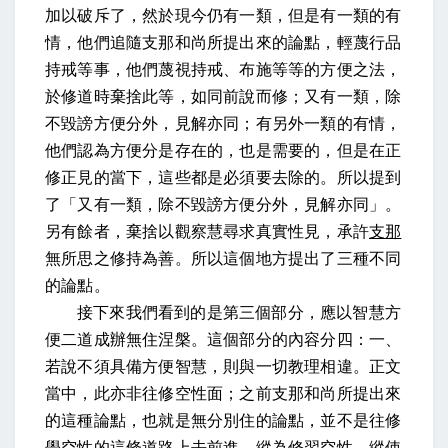
加以破斥了，然於現今仍有一類，但是有一類的有
情，他們追隨支那和尚所提出來的論點，輕蔑行品
持戒等事，他們蔑視持戒、布施等等的方便之法，
於修道時棄捨此等，如同前說而修；又有一類，除
不毀謗方便分外，見解亦同；有另外一類的有情，
他們認為方便分是存在的，也是需要的，但是在正
修正見的當下，這些都是必須要去除的。所以提到
了「又有一類，除不毀謗方便分外，見解亦同」。
另有餘者，棄捨以觀察慧尋求真實性見，承許
支那
無所思之修持為善。所以這個地方提出了三種不同
的論點。
接下來我們看到的是第三個部分，應以智慧方
便二道成辦無住涅槃。這個部分的內容分四：一、
若說不須具備方便智慧，則與一切教理相違。正文
當中，此亦非往修空性面；之前支那和尚所提出來
的這種論點，也就是無分別住的論點，並不是往修
學空性的這條道路上去前進，縱為修習空性，縱使