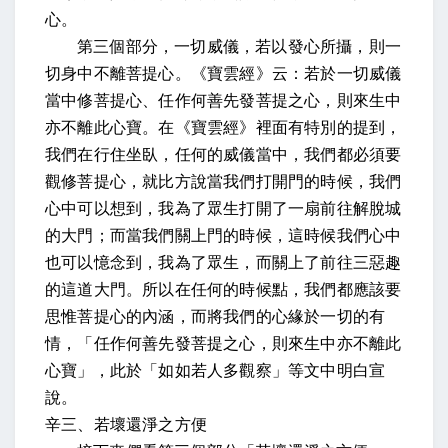
心。
第三個部分，一切威儀，若以發心所攝，則一
切身中不離菩提心。《寶雲經》云：若於一切威儀
當中修菩提心、任作何善先發菩提之心，則來生中
亦不離此心寶。在《寶雲經》裡面有特別的提到，
我們在行住坐臥，任何的威儀當中，我們都必須要
觀修菩提心，就比方說當我們打開門的時候，我們
心中可以想到，我為了眾生打開了一扇前往解脫城
的大門；而當我們關上門的時候，這時候我們心中
也可以憶念到，我為了眾生，而關上了前往三惡趣
的這道大門。所以在任何的時候點，我們都應該要
思惟菩提心的內涵，而將我們的心緣於一切的有
情，「任作何善先發菩提之心，則來生中亦不離此
心寶」，此於「如如若人多觀察」等文中明白宣
說。
辛三、若壞還淨之方便