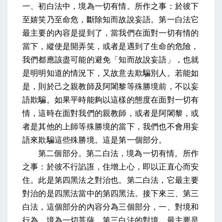
一、初白法中，境為一切有情。所作之事：於彼下
至嬉笑乃至命危，斷除知而故說妄語。第一白法它
最主要的內容是提到了，當我們在面對一切有情的
當下，縱使是開弄笑，或者是遇到了生命的危險，
我們都應該盡可能的避免「知而故說妄語」，也就
是明明知道的情況下，又故意去欺騙別人。若能如
是，則於己之親教師及阿闍黎等殊勝境前，不以妄
語欺騙。如果平時能夠以這樣的態度在面對一切有
情，這時在面對我們的親教師，或者是阿闍黎，或
者是其他的上師等殊勝境的當下，我們也不會用妄
語來欺騙這些殊勝境。這是第一個部分。
第二個部分。第二白法，境為一切有情。所作
之事：於彼不行諂誑，住增上心，即以正直心而安
住。此是第四黑法之對治也。第二白法，它最主要
對治的是四黑法當中的第四黑法。接下來三、第三
白法，這個部分的內容分為三個部分，一、對境和
行為，境為一切菩薩。第三白法的對境，最主要是