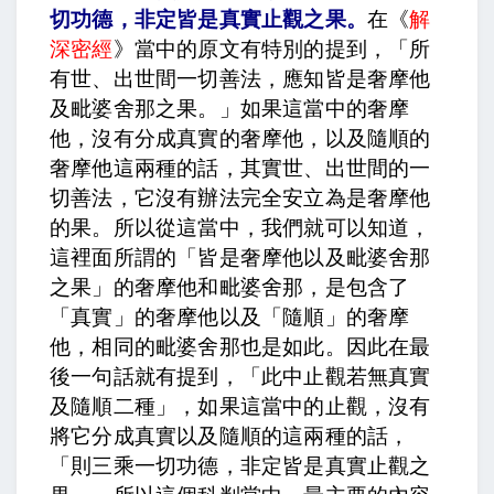
切功德，非定皆是真實止觀之果
。
在《
解
深密經
》當中的原文有特別的提到，「所
有世、出世間一切善法，應知皆是奢摩他
及毗婆舍那之果。」如果這當中的奢摩
他，沒有分成真實的奢摩他，以及隨順的
奢摩他這兩種的話，其實世、出世間的一
切善法，它沒有辦法完全安立為是奢摩他
的果。所以從這當中，我們就可以知道，
這裡面所謂的「皆是奢摩他以及毗婆舍那
之果」的奢摩他和毗婆舍那，是包含了
「真實」的奢摩他以及「隨順」的奢摩
他，相同的毗婆舍那也是如此。因此在最
後一句話就有提到，「此中止觀若無真實
及隨順二種」，如果這當中的止觀，沒有
將它分成真實以及隨順的這兩種的話，
「則三乘一切功德，非定皆是真實止觀之