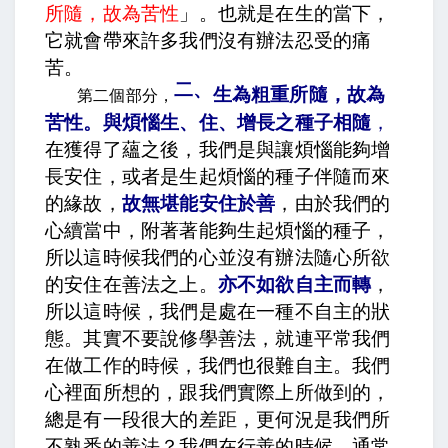
所隨，故為苦性
」。也就是在生的當下，
它就會帶來許多我們沒有辦法忍受的痛
苦。
二、
生為粗重所隨，故為
第二個部分，
苦性。與煩惱生、住、增長之種子相隨
，
在獲得了蘊之後，我們是與讓煩惱能夠增
長安住，或者是生起煩惱的種子伴隨而來
的緣故，
故無堪能安住於善
，由於我們的
心續當中，附著著能夠生起煩惱的種子，
所以這時候我們的心並沒有辦法隨心所欲
的安住在善法之上。
亦不如欲自主而轉
，
所以這時候，我們是處在一種不自主的狀
態。其實不要說修學善法，就連平常我們
在做工作的時候，我們也很難自主。我們
心裡面所想的，跟我們實際上所做到的，
總是有一段很大的差距，更何況是我們所
不熟悉的善法？我們在行善的時候，通常