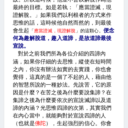
最終的目標。如是若執：「應當證滅，現
證解脫。」如果我們以利根者的方式來作
思惟的話，這時候他自然而然的，到最後
會生起
便念
「
應當證滅，現證解脫
」的這顆心。
何為趣解脫道，趣入道諦，是故道諦最後
宣說
。
對於之前我們所為各位介紹的四諦內
涵，如果你仔細的去思惟，縱使在短時間
之內，你沒有辦法如實的去實踐，你也會
覺得，這真的是一個了不起的人，藉由他
的智慧所說的一種妙法。先說苦，它的原
因是什麼？在苦之後為什麼要說集諦？在
集諦之後為什麼要依次的宣說滅諦以及道
諦的內涵？光思惟四諦的次第，其實我們
在內心當中，就能夠對於宣說四諦的人
（也就是
佛陀
），生起強烈的信心。你會