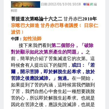
日期:2012/01/10 01:10:18
喇
嘛
網
編
輯部
菩提道次第略論十六之二
甘丹赤巴
2010
年
宗喀巴大師造 甘丹赤巴尊者講授﹝ 日宗仁
波切﹞
如性法師
中譯：
接下來我們看到
第二個部分，「破除
對於顯示如此次第所產生的問題」。
之
前，簡單的介紹了苦集滅道它的次第。這
時候會有人提出以下的疑問，
或曰：「若
爾，開示苦諦，即於解脫生起希求，故於
苦諦之後應說滅諦。」無過。
在一開始，
如果提到了苦的內涵，這時候當我們聽到
了苦，我們自然心中會生起一種想要跳脫
苦的心，所以即於解脫生起希求。也就是
因此在苦諦之後，應該先說滅諦，也就是