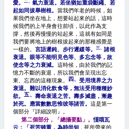
二、
愛
。
氣力衰退。若坐猶如重袋斷繩、若
起如同拔舉樹根
。
當我們年老的時候，如
果我們坐在地上，想要站起來的話，這時
候我們的上半身會往前頃，以此作為支
撐，然後再慢慢的站起來，這就有如同是
我們要將地上的樹根拔起來的那種感覺是
三、
一樣的。
言語遲鈍、步行遲緩等
。
諸根
衰退。眼等不能明見色等、多忘念等，故
使念等之力衰減
。
這時候，由於我們的記
憶力不斷的衰退，所以我們會呈現出忘
四、
東、忘西的這種現象。
受用境界之力
衰退。難以消化飲食等，無法受用種種妙
五、
欲。
壽命衰退之苦。壽多滅盡，漸趣
於死。應當數數思惟彼等諸苦
。
這是第一
個部分『詳細說明』。
第二個部分，「總攝要點」。
慬哦瓦
云：「死苦雖重，為時尚短
死所帶來的
，