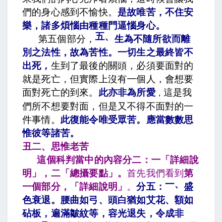
們的身心感到不愉快。
是故唯苦，不住安
樂，諸多煩惱由種種門逼惱身心
。
五、
第五個部分，
生為不隨所欲而離
別之法性，故為苦性
。
一切生之最終皆不
出死
，
生到了最後的關頭，必須要面對的
就是死亡，但實際上沒有一個人，會想要
面對死亡的到來。
此亦非為所愛
這是我
，
們所不想要對面，但是又不得不面對的一
件事情。
此復能令唯受眾苦。應當數數思
惟彼等諸苦
。
丑二、思惟老苦
這個科判當中的內容分二：一「詳細說
明」，二「總攝要點」。
首先我們看到
第
一、
一個部分，「詳細說明」
。
分五：
盛
色衰退。腰曲如弓、頭白猶如艾花、額如
砧板，遍滿皺紋等，容光退失，令成非