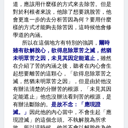
道，應該用什麼樣的方式來去除苦。但是
對於利根者來說，他除了想要跳脫苦，他
會更進一步的去分析苦因為何？要用什麼
樣的方式才能夠去除苦因，這時候他會修
學道的內涵。
所以在這個地方有特別的強調，
爾時
雖有欲解脫心
，
欲得息除眾苦之滅，然猶
未明眾苦之因，未見其因定能遮止
，
雖然
在介紹了苦的內涵之後，聽者在內心會生
起想要離苦的這顆心，「欲得息除眾苦之
滅，然猶未明眾苦之因」，但是由於他沒
有辦法清楚的分辦苦的根源，「未見其因
定能遮止」他也沒辦法看到苦的根源，是
有辦法斷除的。
是故不念：「應現證
滅。」
因此他的內心當中，不會生起「應
現證滅」的這個念頭。不執解脫為所求
故。所以這時候，他並不會以解脫作為他