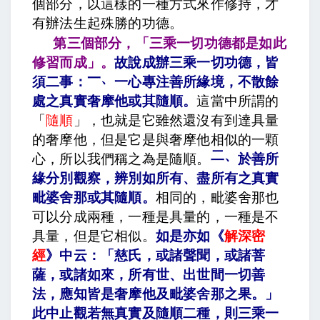
個部分，以這樣的一種方式來作修持，才
有辦法生起殊勝的功德。
第三個部分，「三乘一切功德都是如此
修習而成」。
故說成辦三乘一切功德，皆
一、
須二事：
一心專注善所緣境，不散餘
處之真實奢摩他或其隨順
。
這當中所謂的
「
隨順
」，也就是它雖然還沒有到達具量
的奢摩他，但是它是與奢摩他相似的一顆
二、
心，所以我們稱之為是隨順。
於善所
緣分別觀察，辨別如所有、盡所有之真實
毗婆舍那或其隨順
。
相同的，毗婆舍那也
可以分成兩種，一種是具量的，一種是不
具量，但是它相似。
如是亦如《
解深密
經
》中云：「慈氏，或諸聲聞，或諸菩
薩，或諸如來，所有世、出世間一切善
法，應知皆是奢摩他及毗婆舍那之果。
」
此中止觀若無真實及隨順二種，則三乘一