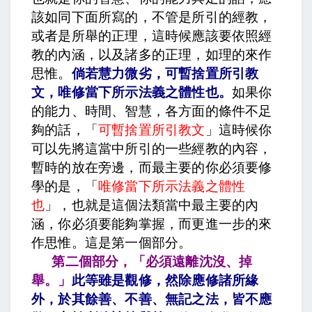
該如同下面所寫的，不管是所引的經教，
或者是所舉的正理，這時候應該要依照經
教的內涵，以及諸多的正理，如理的來作
思惟。
倘若慧力微劣，可暫捨置所引教
文，唯修當下所示法義之體性也
。
如果你
的能力、時間、智慧，各方面的條件不足
夠的話，「
可暫捨置所引教文
」這時候你
可以先將這當中所引的一些經教的內容，
暫時的放在旁邊，而最主要的你必須要修
學的是，「
唯修當下所示法義之體性
也
」，也就是這個法類當中最主要的內
涵，你必須要能夠掌握，而更進一步的來
作思惟。這是第一個部分。
第二個部分，「必須遠離沈沒、掉
舉。」
此等雖是觀修，然除應修諸所緣
外，於其餘善、不善、無記之法，皆不應