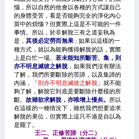
惱，所以自然的他會以各種的方式讓自己
的身體受苦，看是否能夠完全的淨化內心
當中的煩惱？但實際上這是不可能的一件
事情。所以，於非解脫三有之道妄執為
是，
其後必定勞而無果
如果以這樣的一
；
種方式，就以為能夠獲得解脫的話，實際
上是白忙一場。
若未能知所斷苦、集，則
亦不明息滅彼之解脫
，如果我們沒有辦法
了解，我們所要斷除的苦諦，以及集諦的
內涵，「
則亦不明息滅彼之解脫
」就不能
夠了解，解脫它到底是要斷除什麼樣的所
斷。
故雖欲求解脫，亦唯增上慢矣
。
所以
在這樣的一種情況下，雖然我們想要追求
解脫的果位，但實際上這只不過是自以為
是罷了。
壬二、正修苦諦（分二）