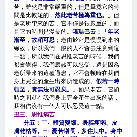
苦，雖然是非常嚴重的，但是畢竟它的時
間是比較短的，
然此老苦極為重也
。」
但
是老所帶來的苦，它不僅是很嚴重的，而
且它的時間是漫長的。
噶瑪巴
云：「年老
漸至，故稍可忍
；老由於它是慢慢到來的
緣故，所以我們一般的人不會去注意到這
一點，所以我們在思惟老苦的時候，我們
都會覺得，我們應該可以忍受，這是因為
老所帶來的這種過患，它不會頓時在我們
身上完全的產生出來所造成的。
假若一時
頓至，實無法可忍矣
。」
如果老苦，它頓
時之間就在我們身上完全產生出來的話，
我相信沒有一個人可以忍受這一點。
丑三、思惟病苦
一、
分五：
體質變壞。身軀瘦弱、皮
二、
膚乾枯等
。
憂苦增長，多住其中。身中