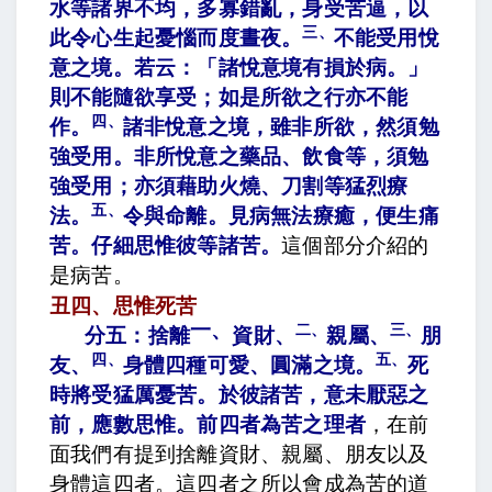
水等諸界不均，多寡錯亂，身受苦逼，以
三、
此令心生起憂惱而度晝夜
。
不能受用悅
意之境。若云：「諸悅意境有損於病。」
則不能隨欲享受；如是所欲之行亦不能
四、
作
。
諸非悅意之境，雖非所欲，然須勉
強受用。非所悅意之藥品、飲食等，須勉
強受用；亦須藉助火燒、刀割等猛烈療
五、
法
。
令與命離。見病無法療癒，便生痛
苦。仔細思惟彼等諸苦
。
這個部分介紹的
是病苦。
丑四、思惟死苦
一、
二、
三、
分五：捨離
資財
、
親屬
、
朋
四、
五、
友
、
身體四種可愛、圓滿之境
。
死
時將受猛厲憂苦。於彼諸苦，意未厭惡之
前，應數思惟。前四者為苦之理者
，在前
面我們有提到捨離資財、親屬、朋友以及
身體這四者。這四者之所以會成為苦的道