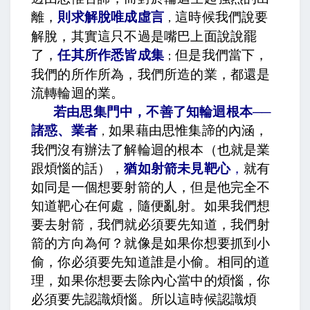
離，
則求解脫唯成虛言
這時候我們說要
，
解脫，其實這只不過是嘴巴上面說說罷
了，
任其所作悉皆成集
但是我們當下，
；
我們的所作所為，我們所造的業，都還是
流轉輪迴的業。
若由思集門中，不善了知輪迴根本──
諸惑、業者
如果藉由思惟集諦的內涵，
，
我們沒有辦法了解輪迴的根本（也就是業
跟煩惱的話），
猶如射箭未見靶心
，
就有
如同是一個想要射箭的人，但是他完全不
知道靶心在何處，隨便亂射。如果我們想
要去射箭，我們就必須要先知道，我們射
箭的方向為何？就像是如果你想要抓到小
偷，你必須要先知道誰是小偷。相同的道
理，如果你想要去除內心當中的煩惱，你
必須要先認識煩惱。所以這時候認識煩