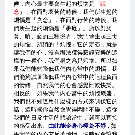
候，內心最主要會生起的煩惱是「
瞋
念
」，在面對壞苦的時候，我們所生起的
煩惱是「貪念」，在面對行苦的時候，我
們所生起的煩惱是「愚癡」。所以對於
貪、瞋、癡的三種境界，我們會生起三毒
的煩惱。所謂的「煩惱」它的定義，就是
讓我們的心，沒有辦法獲得寂靜安樂的這
樣的一種心，我們稱之為是煩惱。所以如
果我們能夠降低我們內心當中的煩惱，我
們能夠試著降低我們內心當中的這種負面
的情緒，自然我們的心會感覺比較快樂。
相反的，如果我們內心當中的煩惱熾盛，
我們也不知道用什麼樣的方式來調伏它的
話，這時候你自然會覺得悶悶不樂，這從
我們的日常生活的體驗當中，就可以直接
的感受出來。
由此能令身心極為不靜
如
，
果我們的內心充斥著煩惱，這時候會讓我