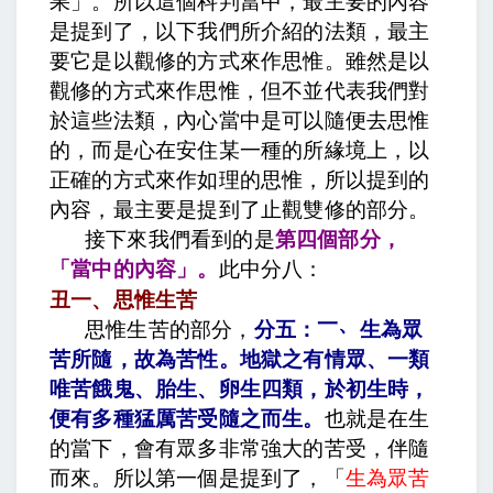
果」。所以這個科判當中，最主要的內容
是提到了，以下我們所介紹的法類，最主
要它是以觀修的方式來作思惟。雖然是以
觀修的方式來作思惟，但不並代表我們對
於這些法類，內心當中是可以隨便去思惟
的，而是心在安住某一種的所緣境上，以
正確的方式來作如理的思惟，所以提到的
內容，最主要是提到了止觀雙修的部分。
接下來我們看到的是
第四個部分，
「當中的內容」
。
此中分八：
丑一、思惟生苦
一、
思惟生苦的部分，
分五：
生為眾
苦所隨，故為苦性
。
地獄之有情眾、一類
唯苦餓鬼、胎生、卵生四類，於初生時，
便有多種猛厲苦受隨之而生
。
也就是在生
的當下，會有眾多非常強大的苦受，伴隨
而來。所以第一個是提到了，「
生為眾苦