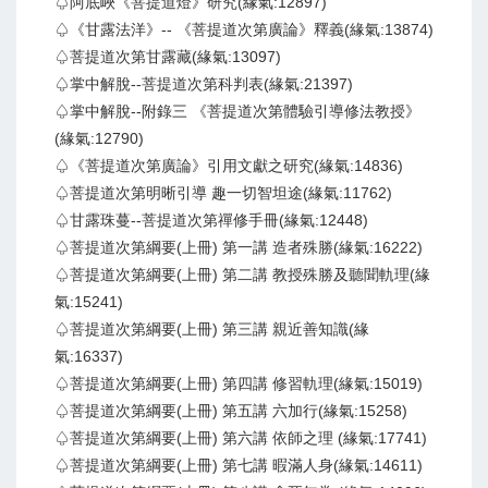
♤阿底峽《菩提道燈》研究(緣氣:12897)
♤《甘露法洋》-- 《菩提道次第廣論》釋義(緣氣:13874)
♤菩提道次第甘露藏(緣氣:13097)
♤掌中解脫--菩提道次第科判表(緣氣:21397)
♤掌中解脫--附錄三 《菩提道次第體驗引導修法教授》
(緣氣:12790)
♤《菩提道次第廣論》引用文獻之研究(緣氣:14836)
♤菩提道次第明晰引導 趣一切智坦途(緣氣:11762)
♤甘露珠蔓--菩提道次第禪修手冊(緣氣:12448)
♤菩提道次第綱要(上冊) 第一講 造者殊勝(緣氣:16222)
♤菩提道次第綱要(上冊) 第二講 教授殊勝及聽聞軌理(緣
氣:15241)
♤菩提道次第綱要(上冊) 第三講 親近善知識(緣
氣:16337)
♤菩提道次第綱要(上冊) 第四講 修習軌理(緣氣:15019)
♤菩提道次第綱要(上冊) 第五講 六加行(緣氣:15258)
♤菩提道次第綱要(上冊) 第六講 依師之理 (緣氣:17741)
♤菩提道次第綱要(上冊) 第七講 暇滿人身(緣氣:14611)