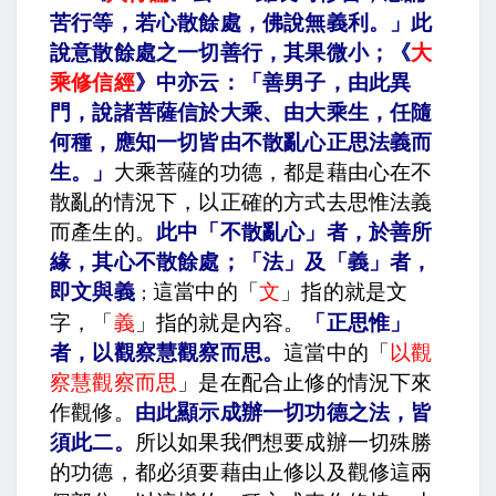
苦行等，若心散餘處，佛說無義利。」此
說意散餘處之一切善行，其果微小；《
大
乘修信經
》中亦云：「善男子，由此異
門，說諸菩薩信於大乘、由大乘生，任隨
何種，應知一切皆由不散亂心正思法義而
生。
」
大乘菩薩的功德，都是藉由心在不
散亂的情況下，以正確的方式去思惟法義
而產生的。
此中「不散亂心」者，於善所
緣，其心不散餘處；「法」及「義」者，
即文與義
這當中的「
文
」指的就是文
；
字，「
義
」指的就是內容。
「正思惟」
者，以觀察慧觀察而思
。
這當中的「
以觀
察慧觀察而思
」是在配合止修的情況下來
作觀修。
由此顯示成辦一切功德之法，皆
須此二
。
所以如果我們想要成辦一切殊勝
的功德，都必須要藉由止修以及觀修這兩