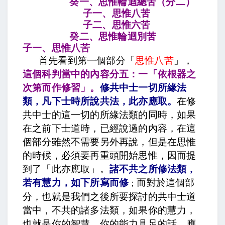
癸一、思惟輪迴總苦（分二）
子一、思惟八苦
子二、思惟六苦
癸二、思惟輪迴別苦
子一、思惟八苦
首先看到第一個部分「
思惟八苦
」，
這個科判當中的內容分五：一「依根器之
次第而作修習」。
修共中士一切所緣法
類，凡下士時所說共法，此亦應取
。
在修
共中士的這一切的所緣法類的同時，如果
在之前下士道時，已經說過的內容，在這
個部分雖然不需要另外再說，但是在思惟
的時候，必須要再重頭開始思惟，因而提
到了「此亦應取」。
諸不共之所修法類，
若有慧力，如下所寫而修
而對於這個部
；
分，也就是我們之後所要探討的共中士道
當中，不共的諸多法類，如果你的慧力，
也就是你的智慧、你的能力具足的話，應