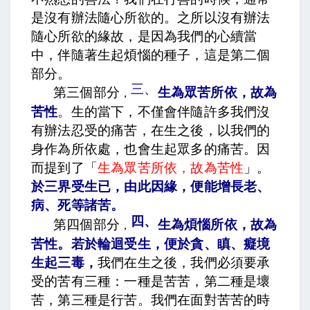
是沒有辦法隨心所欲的。之所以沒有辦法
隨心所欲的緣故，是因為我們的心續當
中，伴隨著生起煩惱的種子，這是第二個
部分。
三、
第三個部分
生為眾苦所依，故為
，
苦性
。
生的當下，不僅會伴隨許多我們沒
有辦法忍受的痛苦，在生之後，以我們的
身作為所依處，也會生起眾多的痛苦。因
而提到了「
生為眾苦所依，故為苦性
」。
於三界受生已，由此因緣，便能增長老、
病、死等諸苦
。
四、
第四個部分
生為煩惱所依，故為
，
苦性
。
若於輪迴受生，便於貪、瞋、癡境
生起三毒
，
我們在生之後，我們必須要承
受的苦有三種：一種是苦苦，第二種是壞
苦，第三種是行苦。我們在面對苦苦的時