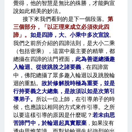
覺得，他的智慧是無比的殊勝，才能夠宣
說如此精美的妙法。
接下來我們看到的是下一個段落。
第
三個部分，「以正理來成立必須依此四
諦」。
如是四諦，大、小乘中多次宣說
。
我們之前所介紹的四諦法則，是大小二乘
（包括密乘），這當中最主要的精華，都
總攝在四諦的法門裡面，
此為善逝總攝趣
入輪迴、從彼跳脫之諸要義
在四諦當
，
中，佛陀總攝了眾多趣入輪迴以及跳脫輪
迴的重點。
故於修解脫時極為重要，並是
行持要義之大總集，是故須以如是次第引
導弟子
。
所以一位上師，在引導弟子的時
候，也應該以相同的方式來作引導。之所
以要這樣引導的原因是什麼呢？
若未由思
苦諦門中，於輪迴起真實厭棄
如果沒有
，
透由思惟苦諦，而對於輪迴生起強烈的出