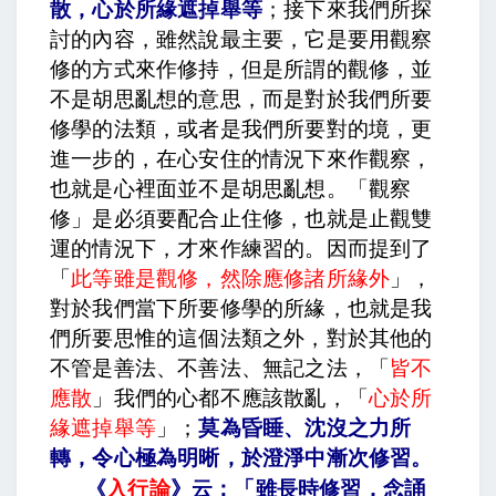
散，心於所緣遮掉舉等
；接下來我們所探
討的內容，雖然說最主要，它是要用觀察
修的方式來作修持，但是所謂的觀修，並
不是胡思亂想的意思，而是對於我們所要
修學的法類，或者是我們所要對的境，更
進一步的，在心安住的情況下來作觀察，
也就是心裡面並不是胡思亂想。「觀察
修」是必須要配合止住修，也就是止觀雙
運的情況下，才來作練習的。因而提到了
「
此等雖是觀修，然除應修諸所緣外
」，
對於我們當下所要修學的所緣，也就是我
們所要思惟的這個法類之外，對於其他的
不管是善法、不善法、無記之法，「
皆不
應散
」我們的心都不應該散亂，「
心於所
緣遮掉舉等
」；
莫為昏睡、沈沒之力所
轉，令心極為明晰，於澄淨中漸次修習
。
《
入行論
》云：「雖長時修習，念誦