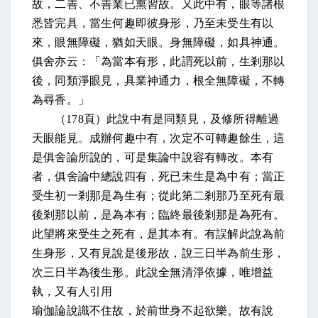
故，二善、不善業已熏習故。又此中有，眼等諸根
悉皆完具，當生何趣即彼身形，乃至未受生有以
來，眼無障礙，猶如天眼。身無障礙，如具神通。
俱舍亦云：「為當本有形，此謂死以前，生剎那以
後，同類淨眼見，具業神通力，根全無障礙，不轉
為尋香。」
（
178
頁）此說中有是同類見，及修所得離過
天眼能見。成辦何趣中有，次定不可轉趣餘生，這
是俱舍論所說的，可是集論中說容有轉改。本有
者，俱舍論中總說四有，死已未生是為中有；當正
受生初一剎那是為生有；從此第二剎那乃至死有最
後剎那以前，是為本有；臨終最後剎那是為死有。
此望將來受生之死有，是其本有。有誤解此說為前
生身形，又有見說是後形故，說三日半為前生形，
次三日半為後生形。此說全無清淨依據，唯增益
執，又有人引用
瑜伽論說識不住故，於前世身不起欲樂。故有說