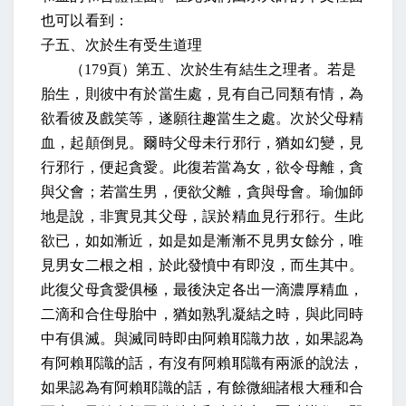
也可以看到：
子五、次於生有受生道理
（
179
頁）第五、次於生有結生之理者。若是
胎生，則彼中有於當生處，見有自己同類有情，為
欲看彼及戲笑等，遂願往趣當生之處。次於父母精
血，起顛倒見。爾時父母未行邪行，猶如幻變，見
行邪行，便起貪愛。此復若當為女，欲令母離，貪
與父會；若當生男，便欲父離，貪與母會。瑜伽師
地是說，非實見其父母，誤於精血見行邪行。生此
欲已，如如漸近，如是如是漸漸不見男女餘分，唯
見男女二根之相，於此發憤中有即沒，而生其中。
此復父母貪愛俱極，最後決定各出一滴濃厚精血，
二滴和合住母胎中，猶如熟乳凝結之時，與此同時
中有俱滅。與滅同時即由阿賴耶識力故，如果認為
有阿賴耶識的話，有沒有阿賴耶識有兩派的說法，
如果認為有阿賴耶識的話，有餘微細諸根大種和合