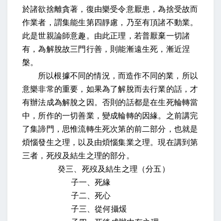
於諸欲捨離貪著，復由樂受令意厭患，為捨受故而
作業者，謂集能生第四靜慮，乃至有頂諸不動業。
此是世親論師意趣。由此正理，若普厭棄一切諸
有，為解脫故三門行善，則能漸遠生死，漸近涅
槃。
所以根據不同的情況，而造作不同的業，所以
意樂非常的重要，如果為了解脫而去行業的話，才
有辦法成為解脫之因。否則的話都是在生死輪轉當
中，所作的一切善業，變成輪轉的因緣。之前講完
了集諦門，思惟流轉生死次第的前二部分，也就是
煩惱發生之理，以及由煩惱集業之理。現在講到第
三者，死歿及結生之理的部分。
癸三、死歿及結生之理（分五）
子一、死緣
子二、死心
子三、從何攝煖