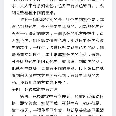
水，天人中有形如金色，色界中有其色鮮白。」說
到這些種種不同的差別。
唯有一個比較特別的是，從色界到無色界，或
欲色到無色界，是不需要中陰身的。因為無色界它
沒有一個決定的地方，一個形色的地方去投生，這
叫無色界。他不需要依靠色法，所以只要色界和欲
界的眾生，一往生，後世絕對要到無色界的話，他
是瞬間立即投生，馬上形成無色界的心蘊，蘊體。
可是從無色界返回到色界，或者返回到欲界的話，
那就有中陰身，這是有不同的差別。接下來我們就
看到宗大師在本文裡面有說到，有關中陰身的內
涵。我就用念的方式念下去了。
子四、死後成辦中有之理
第四、死後成辦中有之理者。如前所說識從何
捨，即於彼處，無間而成，死與中有，如秤低昂。
依二種因，一謂我愛已生故，無始樂著戲論已熏習