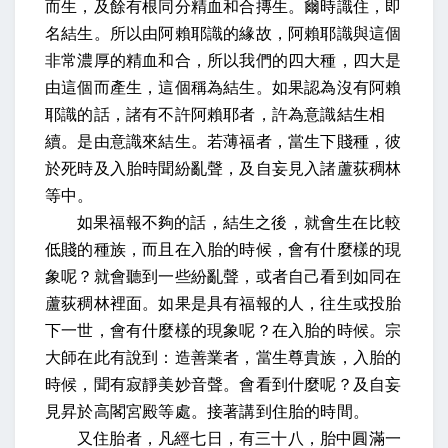
而生，及餘有根同分精血和合摶生。爾時識住，即
名結生。所以由阿賴耶識的緣故，阿賴耶識與這個
非常濃厚的精血和合，所以我們的四大種，四大是
由這個而產生，這個稱為結生。如果認為沒有阿賴
耶識的話，諸有不許阿賴耶者，許為意識結生相
續。是由意識來結生。若薄福者，當生下賤種，彼
於死時及入胎時聞紛亂聲，及自妄見入諸蘆荻稠林
等中。
如果福報不夠的話，結生之後，就會生在比較
低賤的種族，而且在入胎的時候，會有什麼樣的現
象呢？就會聽到一些紛亂聲，或者自己看到如同在
蘆荻稠林裡面。如果是具有福報的人，往生或投胎
下一世，會有什麼樣的現象呢？在入胎的時候。宗
大師在此有說到：造善業者，當生尊貴族，入胎的
時候，聞有寂靜美妙音聲。會看到什麼呢？及自妄
見昇於高閣宮殿等處。接著講到住胎的時間。
又住胎者，凡經七日，有三十八，胎中圓滿一