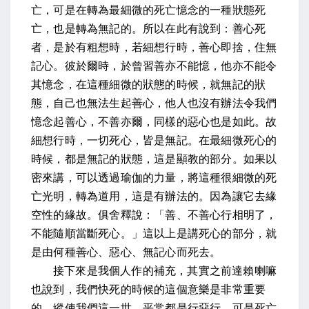
亡，可是在轉為最細微的死亡憶念的一種狀態死
亡，也是轉為無記的。所以在此有說到：善心死
者，是於有粗想時，若細想行時，善心即捨，住無
記心。彼於爾時，於曾習善亦不能憶，他亦不能令
其憶念，在這種細微的狀態的時候，就無記的狀
態，自己也無法生起善心，他人也沒有辦法令我們
憶念起善心，不善亦爾，同樣的惡心也是如此。故
細想行時，一切死心，皆是無記。在最細微死心的
時候，都是無記的狀態，這是顯教的部分。如果以
密來講，可以透過瑜伽的力量，將這種很細微的死
亡光明，轉為道用，這是有辦法的。因為讓它去緣
空性的緣故。俱舍釋說：「善、不善心行相明了，
不能隨順當斷死心。」這以上是講死心的部分，就
是由何種善心、惡心、無記心而死去。
接下來是我個人作的補充，其實之前達賴喇嘛
也說到，我們快死的時候的這個意樂是非常重要
的，縱使我們這一世，平常都是行惡行，可是死亡