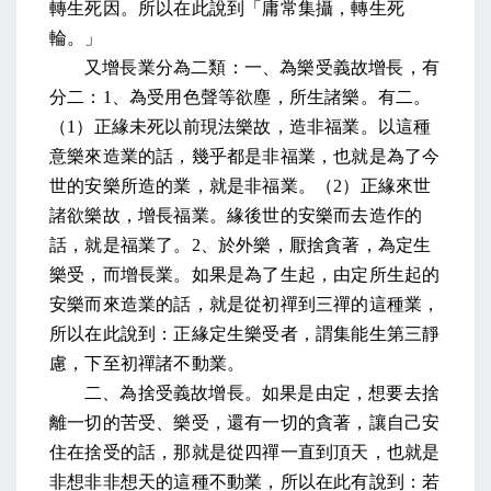
轉生死因。所以在此說到「庸常集攝，轉生死
輪。」
又增長業分為二類：一、為樂受義故增長，有
分二：
1
、為受用色聲等欲塵，所生諸樂。有二。
（
1
）正緣未死以前現法樂故，造非福業。以這種
意樂來造業的話，幾乎都是非福業，也就是為了今
世的安樂所造的業，就是非福業。（
2
）正緣來世
諸欲樂故，增長福業。緣後世的安樂而去造作的
話，就是福業了。
2
、於外樂，厭捨貪著，為定生
樂受，而增長業。如果是為了生起，由定所生起的
安樂而來造業的話，就是從初禪到三禪的這種業，
所以在此說到：正緣定生樂受者，謂集能生第三靜
慮，下至初禪諸不動業。
二、為捨受義故增長。如果是由定，想要去捨
離一切的苦受、樂受，還有一切的貪著，讓自己安
住在捨受的話，那就是從四禪一直到頂天，也就是
非想非非想天的這種不動業，所以在此有說到：若