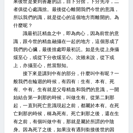
果後世是要到善趣的話，自下分捨，下分先冷，二
者俱從心處識捨。最後從心離開我們今世的意識，
所以我們的識，就是從心的這個地方而離開的。為
什麼呢？
識最初託精血之中，即為肉心，因為前世的意
識，跟今世的精血融攝在一起的地方，這個形成了
我們的心臟，最後捨處即最初託。如是先從上身攝
煖至心，或從下分收煖至心。次雖未說，從下或
上，亦攝至心，然當類知。
接下來是講到中有的部分，什麼叫中有呢？一
般我們在輪迴的時候，有四有：生有、本有、死
有、中有。生有就是父母精血和我們的意識，一開
始結合第一剎那的時候，叫做生有。從第二剎那
起，一直到死亡意識現起之前，都屬於本有。在死
亡剎那的時候，稱為死有。死亡剎那之後，還在生
有之前，有個叫做中有，那就是屬於所謂的中陰
身。因為死了之後，如果沒有遇到銜接後世的因