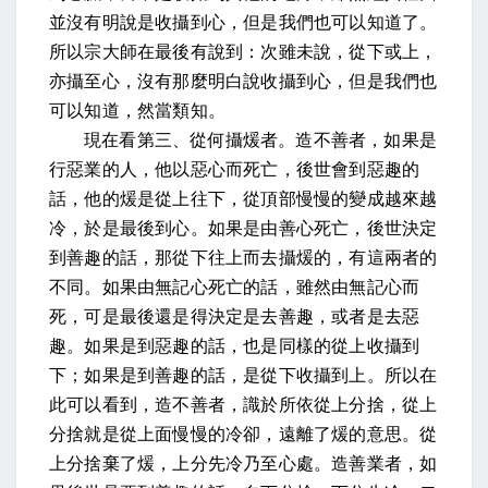
並沒有明說是收攝到心，但是我們也可以知道了。
所以宗大師在最後有說到：次雖未說，從下或上，
亦攝至心，沒有那麼明白說收攝到心，但是我們也
可以知道，然當類知。
現在看第三、從何攝煖者。造不善者，如果是
行惡業的人，他以惡心而死亡，後世會到惡趣的
話，他的煖是從上往下，從頂部慢慢的變成越來越
冷，於是最後到心。如果是由善心死亡，後世決定
到善趣的話，那從下往上而去攝煖的，有這兩者的
不同。如果由無記心死亡的話，雖然由無記心而
死，可是最後還是得決定是去善趣，或者是去惡
趣。如果是到惡趣的話，也是同樣的從上收攝到
下；如果是到善趣的話，是從下收攝到上。所以在
此可以看到，造不善者，識於所依從上分捨，從上
分捨就是從上面慢慢的冷卻，遠離了煖的意思。從
上分捨棄了煖，上分先冷乃至心處。造善業者，如