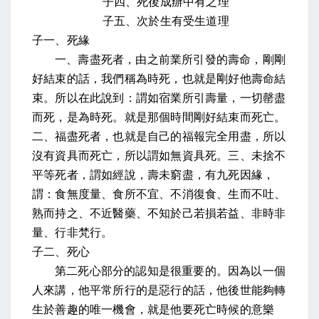
子四、死後成辦中有之理
子五、次於生有受生道理
子一、死緣
一、壽盡死者，由之前業所引發的壽命，剛剛
好結束的話，我們稱為時死，也就是剛好他壽命結
束。所以在此說到：謂如宿業所引壽量，一切罄盡
而死，是為時死。就是那個時間剛好結束而死亡。
二、福盡死者，也就是自己的福報完全用盡，所以
沒有資具而死亡，所以謂如無資具死。三、未捨不
平等死者，謂如經說，壽未窮盡，有九死因緣，
謂：食無度量、食所不宜、不消復食、生而不吐、
熟而持之、不近醫藥、不知於己若損若益、非時非
量、行非梵行。
子二、死心
第二死心部分的認知是很重要的。因為以一個
人來講，他平常所行的是惡行的話，他後世能夠轉
生於善趣的唯一機會，就是他要死亡時候的意樂