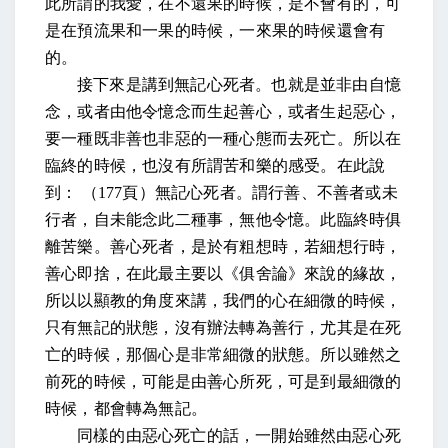
此所謂的我愛，在不還果的時候，是不會有的，可
是在預流果和一果的時候，一來果的時候還會有
的。
接下來是講到無記心死者。也就是並非由自憶
念，或者由他令憶念而生起善心，或者生起惡心，
要一種既非善也非惡的一種心態而去死亡。所以在
臨終的時候，也沒有所謂苦和樂的感受。在此說
到：
（
177
頁）無記心死者。謂行善、不善者或未
行者，自未能念此二種事，無他令憶。此臨終時俱
離苦樂。善心死者，是於有粗想時，若細想行時，
善心即捨，在此最主要以《俱舍論》來說的緣故，
所以以顯教的角度來講，我們的心在細微的時候，
只有無記的狀態，沒有辦法轉為善行，尤其是在死
亡的時候，那個心是非常細微的狀態。所以雖然之
前死的時候，可能是由善心所死，可是到最細微的
時候，都會轉為無記。
同樣的由惡心死亡的話，一開始雖然由惡心死