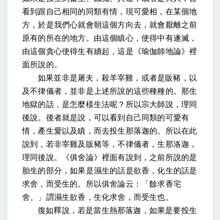
看到跟自己相同的同類有情，現可愛相，在某個地
方，於是我們心就會朝這個方向去，就會厭離之前
原有的所在的地方。由這個瞋心，使得中有遂滅，
由這個貪心使得生有續起，這是《瑜伽師地論》裡
面所說的。
如果並非是屠夫，殺羊宰雞，或者是販豬，以
及不律儀者，並非是上述所說的這些種種的。那生
地獄的話，是怎麼樣生法呢？所以宗大師說，理同
後說。後者就是說，可以看到自己同類的可愛有
情，產生愛以及瞋，而去投生那落迦的。所以在此
說到，若非宰雞及販豬等，不律儀者，生那洛迦，
理同後說。《俱舍論》裡面有說到，之前所說的是
胎生的部分，如果是濕生的話是欲香，化生的話是
求舍，而受生的。所以俱舍論云：「餘求香宅
舍。」謂濕生欲香，生化求舍，而受生也。
復如釋說，若是當生熱那落迦，如果是要投生