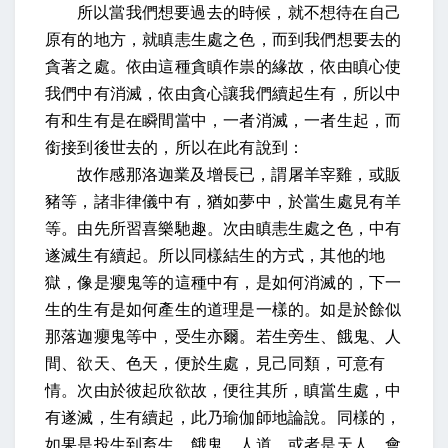
所以當我們想要過去的時候，就不想待在自己
原有的地方，就瞋恚生處之色，而到我們想要去的
貪著之處。依由這種貪瞋作祟的緣故，依由瞋心使
我們中有消滅，依由貪心讓我們續起生有，所以中
有和生有是在瞬間當中，一者消滅，一者生起，而
銜接到後世去的，所以在此有說到：
故作感那洛迦業及增長已，謂屠羊宰雞，或販
豬等，諸非律儀中有，猶如夢中，於當生處見有羊
等。由先所習喜樂馳趣。次由瞋恚生處之色，中有
遂滅生有續起。所以同樣結生的方式，其他的地
獄，像是癭鬼等的這種中有，是如何消滅的，下一
生的生有是如何產生的道理是一樣的。如是於餘似
那落迦癭鬼等中，受生亦爾。若生旁生、餓鬼、人
間、欲天、色天，便於生處，見己同類，可意有
情。次由於彼起欣欲故，便往其所，瞋當生處，中
有遂滅，生有續起，此乃瑜伽師地論說。同樣的，
如果是投生到畜生、餓鬼、人道，或者是天人，會