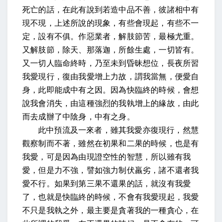
死亡的話，在此有說到若造中品不善，彼諸相中有
現不現，上述所說的現象，有些會現起，有些不一
定，設有不俱。作惡業者，解肢節苦，最極尤重。
又解肢節，除天、那落迦，所餘生處，一切皆有。
又一切人臨命終時，乃至未到昏昧想位，長夜所習
我愛現行，復由我愛增上力故，謂我當無，便愛自
身，此即能成中有之因。因為快臨終的時候，會想
說我會消失，由這種強烈的我執增上的緣故，由此
而去成辦了中陰身，中有之身。
此中預流及一來者，雖其我愛亦復現行，然慧
觀察制而不著，雖然在初果和二果的時候，也是有
我愛，可是因為由現證空性的智慧，所以雖有我
愛，但是力不強，譬如強力制伏羸劣，諸不還者我
愛不行。如果到第三果不還果的話，就沒有我愛
了，也就是快臨終的時候，不會有我愛現起，我愛
不只是我執之外，最主要是貪著我的一種貪心，在