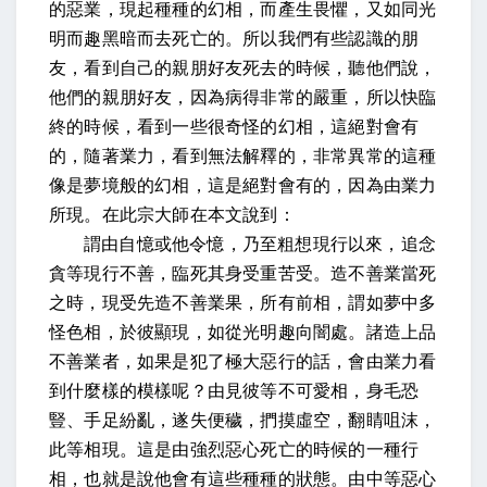
的惡業，現起種種的幻相，而產生畏懼，又如同光
明而趣黑暗而去死亡的。所以我們有些認識的朋
友，看到自己的親朋好友死去的時候，聽他們說，
他們的親朋好友，因為病得非常的嚴重，所以快臨
終的時候，看到一些很奇怪的幻相，這絕對會有
的，隨著業力，看到無法解釋的，非常異常的這種
像是夢境般的幻相，這是絕對會有的，因為由業力
所現。在此宗大師在本文說到：
謂由自憶或他令憶，乃至粗想現行以來，追念
貪等現行不善，臨死其身受重苦受。造不善業當死
之時，現受先造不善業果，所有前相，謂如夢中多
怪色相，於彼顯現，如從光明趣向闇處。諸造上品
不善業者，如果是犯了極大惡行的話，會由業力看
到什麼樣的模樣呢？由見彼等不可愛相，身毛恐
豎、手足紛亂，遂失便穢，捫摸虛空，翻睛咀沫，
此等相現。這是由強烈惡心死亡的時候的一種行
相，也就是說他會有這些種種的狀態。由中等惡心