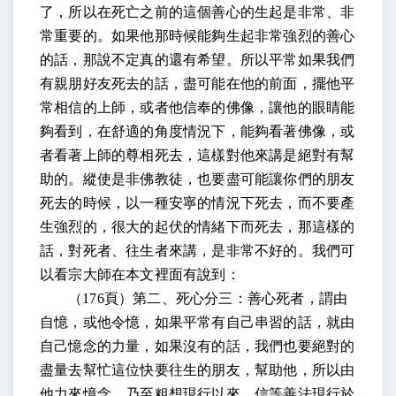
了，所以在死亡之前的這個善心的生起是非常、非
常重要的。如果他那時候能夠生起非常強烈的善心
的話，那說不定真的還有希望。所以平常如果我們
有親朋好友死去的話，盡可能在他的前面，擺他平
常相信的上師，或者他信奉的佛像，讓他的眼睛能
夠看到，在舒適的角度情況下，能夠看著佛像，或
者看著上師的尊相死去，這樣對他來講是絕對有幫
助的。縱使是非佛教徒，也要盡可能讓你們的朋友
死去的時候，以一種安寧的情況下死去，而不要產
生強烈的，很大的起伏的情緒下而死去，那這樣的
話，對死者、往生者來講，是非常不好的。我們可
以看宗大師在本文裡面有說到：
（
176
頁）第二、死心分三：善心死者，謂由
自憶，或他令憶，如果平常有自己串習的話，就由
自己憶念的力量，如果沒有的話，我們也要絕對的
盡量去幫忙這位快要往生的朋友，幫助他，所以由
他力來憶念，乃至粗想現行以來，信等善法現行於