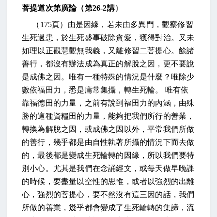
菩提道次第廣論（第
26-2
講
）
（
175
頁）由是因緣，若未由多異門，觀察修習
生死過患，於生死盛事破除貪愛，獲得對治。又未
如理以正觀慧觀無我義，又離修習二菩提心。餘諸
善行，都沒有辦法成為真正的解脫之因，更不要說
是成佛之因。唯有一種特殊的情況是什麼？唯除少
數依福田力，悉是庸常集攝，轉生死輪。
唯有依
靠福德田的力量，之前有說到福田力的內涵，由殊
勝的這種資糧田的力量，能夠把我們所行的善業，
轉換為解脫之因，或成佛之因以外，平常我們所做
的善行，幾乎都是由自性執著所攝的情況下而去做
的，最後都是變成生死輪轉的因緣，所以我們要特
別小心。尤其是我們在念誦經文，或每天做早晚課
的時候，要盡量以空性的思惟，或者以強烈的出離
心，強烈的菩提心，要不然沒有這三因的話，我們
所做的善業，幾乎都會變成了生死輪轉的集諦，流