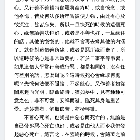
心。又行善不善補特伽羅將命終時，或自憶念，或
他令憶，昔於何法多所串習彼便力強，由此令心於
彼流注，餘皆忘失。所以一旦快死的時候的這個死
心，緣無論善法也好，或者是不善也好，一旦緣住
的話，其他的慢慢的，他就不會再去緣其他的內涵
了。就針對這個善所緣，或者是惡所緣而走了，所
以這時候的心是非常重要的，若於二事平等串習，
如果這個人平常行善或行惡，都是相同的，沒有任
何差別的話，怎麼辦呢？這時候死心會緣取何處
呢？先憶何法便不退捨，不起餘心。又作善者如從
闇處趣向光明，臨命終時，猶如夢中，見有種種可
意之色，非不可愛，安祥而逝。臨死其身無重苦
受。造妙業者，解肢節苦，亦極輕微。
不善心死者。也就是由惡心而死亡的，無論是
自己發起惡心死亡也好，或者是由他人而令我們發
起惡心死亡，總言之，在臨終的時候，會隨著之前