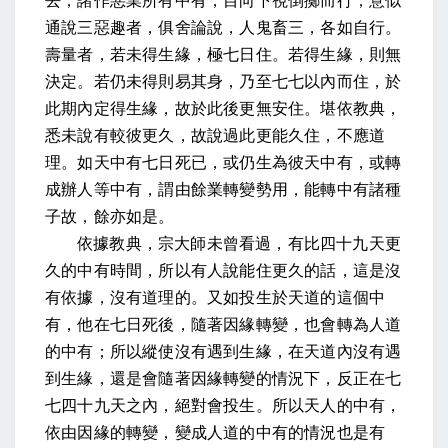
去，諸作惡業所有中有，目向下視倒擲而行，意似
通說三惡趣者，俱舍論說，人鬼畜三，各如自行。
壽量者，若未得生緣，極七日住。若得生緣，則無
決定。若仍未得則易其身，乃至七七以內而住，於
此期內定得生緣，故於此後更無安住。堪依教典，
悉未說有較彼更久，故說過此更能久住，不應道
理。如天中有七日死已，或仍生為彼天中有，或轉
成辦人等中有，謂由餘業轉變勢用，能轉中有諸種
子故，餘亦如是。
依據教典，宗大師未曾看過，有比四十九天更
久的中有時間，所以有人說能住更久的話，這是沒
有依據，沒有道理的。又如投生於天道的這個中
有，他在七日死後，隨著因緣轉變，也會轉為人道
的中有；所以縱使沒有遇到生緣，在天道內沒有遇
到生緣，還是會隨著因緣轉變的情況下，反正在七
七四十九天之內，絕對會投生。所以天人的中有，
依由因緣的轉變，變成人道的中有的情況也是有