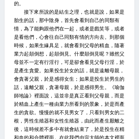
的。
接下來所說的是結生之理，也就是說，如果是
胎生的話，那中陰身，首先會看到自己的同類有
情，為了能夠跟他們在一起，或者是戲笑等，或者
是看他們，心會往自己同類有情的方向去。到那個
時候，如果生緣具足，就會看到父母的精血，隨著
業力起顛倒想，起顛倒見。什麼顛倒見呢？雖然父
母並不一定有行淫行，可是卻會看見父母行淫，於
是產生貪愛。如果投生於女的話，就是遠離母親，
會貪著父親，於是感得女生；如果是投生於男生的
話，遠離父親，貪著母親，於是感得男生。《瑜伽
師地論》裡面說，這並非是真正看到父母親，而是
於精血上產生一種由業力所看到的景象，於是而產
生的貪欲。慢慢的就不見男女了，只看到男女的二
根，男性生殖器和女性生殖器，由此而產生厭離之
後，這時候差不多中有就會結束了，於是投生在精
和血的和合體裡面。在此我們由宗大師的本文裡面