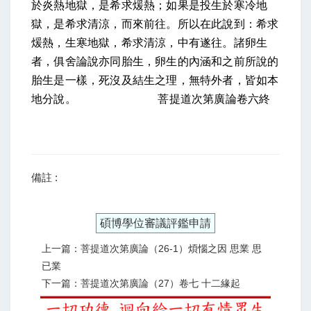
於炎熱地獄，是希求煖熱；如果是投生於寒冷地
獄，是希求清涼，而來前往。所以在此說到：希求
煖熱，生寒地獄，希求清涼，中有遂往。諸卵生
者，俱舍論說亦同胎生，卵生的內涵和之前所說的
胎生是一樣，死沒及結生之理，無特外者，皆如本
地分說。
菩提道次第廣論卷六終
備註 :
碩博學位審議評鑑申請
上一篇：菩提道次第廣論（26-1）煩惱之因 思業 思
已業
下一篇：菩提道次第廣論（27）卷七 十二緣起