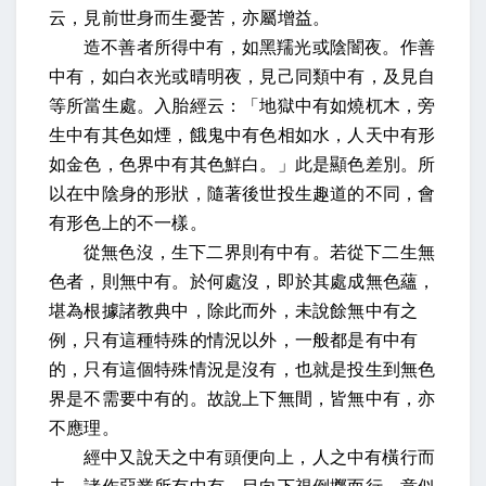
云，見前世身而生憂苦，亦屬增益。
造不善者所得中有，如黑羺光或陰闇夜。作善
中有，如白衣光或晴明夜，見己同類中有，及見自
等所當生處。入胎經云：「地獄中有如燒杌木，旁
生中有其色如煙，餓鬼中有色相如水，人天中有形
如金色，色界中有其色鮮白。」此是顯色差別。所
以在中陰身的形狀，隨著後世投生趣道的不同，會
有形色上的不一樣。
從無色沒，生下二界則有中有。若從下二生無
色者，則無中有。於何處沒，即於其處成無色蘊，
堪為根據諸教典中，除此而外，未說餘無中有之
例，只有這種特殊的情況以外，一般都是有中有
的，只有這個特殊情況是沒有，也就是投生到無色
界是不需要中有的。故說上下無間，皆無中有，亦
不應理。
經中又說天之中有頭便向上，人之中有橫行而