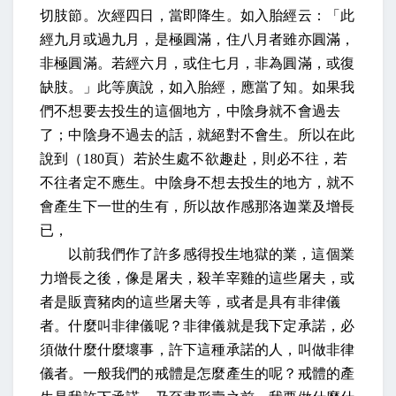
切肢節。次經四日，當即降生。如入胎經云：「此
經九月或過九月，是極圓滿，住八月者雖亦圓滿，
非極圓滿。若經六月，或住七月，非為圓滿，或復
缺肢。」此等廣說，如入胎經，應當了知。如果我
們不想要去投生的這個地方，中陰身就不會過去
了；中陰身不過去的話，就絕對不會生。所以在此
說到（
180
頁）若於生處不欲趣赴，則必不往，若
不往者定不應生。中陰身不想去投生的地方，就不
會產生下一世的生有，所以故作感那洛迦業及增長
已，
以前我們作了許多感得投生地獄的業，這個業
力增長之後，像是屠夫，殺羊宰雞的這些屠夫，或
者是販賣豬肉的這些屠夫等，或者是具有非律儀
者。什麼叫非律儀呢？非律儀就是我下定承諾，必
須做什麼什麼壞事，許下這種承諾的人，叫做非律
儀者。一般我們的戒體是怎麼產生的呢？戒體的產