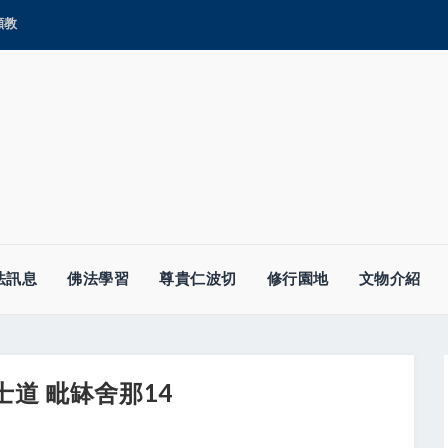
顯教
法訊息
佛法學習
尊貴仁波切
修行園地
文物介紹
士道 毗缽舍那14