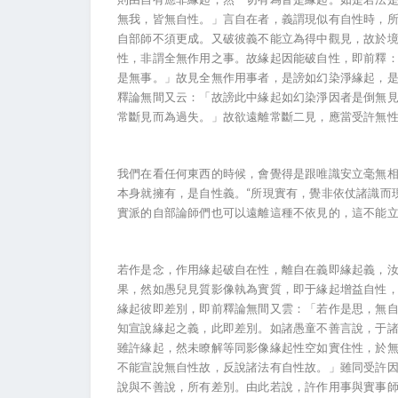
無我，皆無自性。」言自在者，義謂現似有自性時，
自部師不須更成。又破彼義不能立為得中觀見，故於
性，非謂全無作用之事。故緣起因能破自性，即前釋
是無事。」故見全無作用事者，是謗如幻染淨緣起，
釋論無間又云：「故謗此中緣起如幻染淨因者是倒無
常斷見而為過失。」故欲遠離常斷二見，應當受許無
我們在看任何東西的時候，會覺得是跟唯識安立毫無
本身就擁有，是自性義。“所現實有，覺非依仗諸識而
實派的自部論師們也可以遠離這種不依見的，這不能
若作是念，作用緣起破自在性，離自在義即緣起義，
果，然如愚兒見質影像執為實質，即于緣起增益自性
緣起彼即差別，即前釋論無間又雲：「若作是思，無
知宣說緣起之義，此即差別。如諸愚童不善言說，于
雖許緣起，然未瞭解等同影像緣起性空如實住性，於
不能宣說無自性故，反說諸法有自性故。」雖同受許
說與不善說，所有差別。由此若說，許作用事與實事