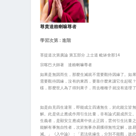
尊貴達賴喇嘛尊者
學習次第 : 進階
菩提道次第廣論 第五部分 上士道 毗缽舍那14
宗喀巴大師著 達賴喇嘛尊者
如果是無因而生，那麼生滅就不需要觀待因緣了。如
需要觀待因緣，沒有的東西，要靠什麼來讓它生起呢
樣，那麼世人為了得到果子，而去種種子就沒有道理
如是由見四生違害，即能成立四邊無生，於此能立皆
解。此是依止應成作用引生比量，非有論式親成所立
生義者，是顯安立應成果中依止正因，雲何引生比量
能解有事無自性者，次於無事亦易獲得無性定解，故
滅。」《入中論》：「若法依緣生，分別不能觀，故