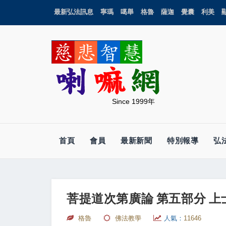
最新弘法訊息
寧瑪
噶舉
格魯
薩迦
覺囊
利美
Since 1999年
首頁
會員
最新新聞
特別報導
弘
菩提道次第廣論 第五部分 上
格魯
佛法教學
人氣：
11646