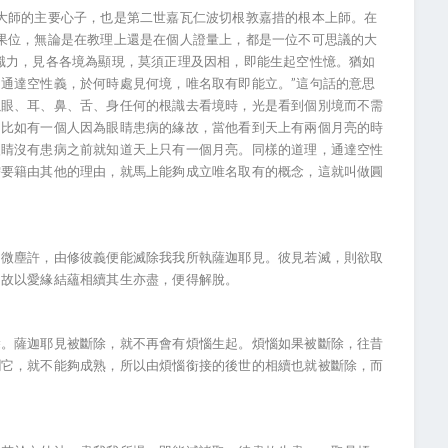
大師的主要心子，也是第二世嘉瓦仁波切根敦嘉措的根本上師。在
果位，無論是在教理上還是在個人證量上，都是一位不可思議的大
識力，見各各境為顯現，莫須正理及因相，即能生起空性憶。猶如
通達空性義，於何時處見何境，唯名取有即能立。”這句話的意思
以眼、耳、鼻、舌、身任何的根識去看境時，光是看到個別境而不需
。比如有一個人因為眼睛患病的緣故，當他看到天上有兩個月亮的時
眼睛沒有患病之前就知道天上只有一個月亮。同樣的道理，通達空性
需要籍由其他的理由，就馬上能夠成立唯名取有的概念，這就叫做圓
如微塵許，由修彼義便能滅除我我所執薩迦耶見。彼見若滅，則欲取
，故以愛緣結蘊相續其生亦盡，便得解脫。
除。薩迦耶見被斷除，就不再會有煩惱生起。煩惱如果被斷除，往昔
潤它，就不能夠成熟，所以由煩惱銜接的後世的相續也就被斷除，而