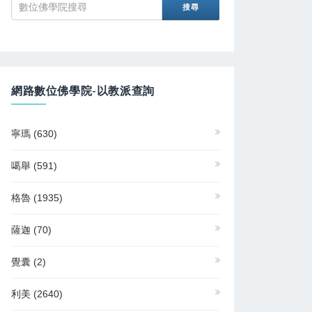
網路數位佛學院-以教派查詢
寧瑪
(630)
噶舉
(591)
格魯
(1935)
薩迦
(70)
覺囊
(2)
利美
(2640)