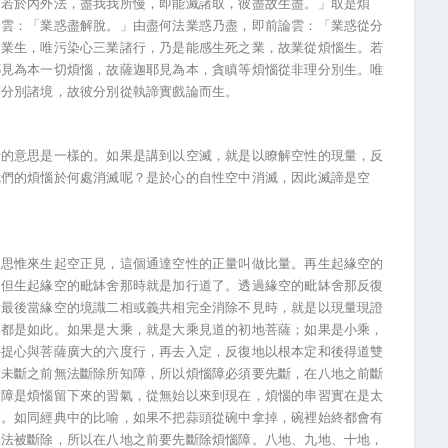
「若於內外法，盡我我所慢，即能滅諸取，彼盡故生盡。」取是煩
論雲：「業惑盡解脫。」由盡何法業惑乃盡，即前論雲：「業惑從分
從業生，唯污染心三業諸行，乃是能感生死之業，故業從煩惱生。若
耶見為本一切煩惱，故薩迦耶見為本，貪瞋等煩惱從非理分別生。唯
別分別諸境，故彼分別從執諦實戲論而生。
者的意思是一樣的。如果是講到以空滅，就是以瞭解空性的現量，反
我們的煩惱於何處消滅呢？是於心的自性空中消滅，因此滅諦是空
察思惟來生起空正見，這個通達空性的正量叫做比量。再生起緣空的
，但生起緣空的毗缽舍那時就是加行道了。透過緣空的毗缽舍那反復
，最後當緣空的境識二相或義共相完全消除不見時，就是以現量現證
乘都是如此。如果是大乘，就是大乘見道的初地菩薩；如果是小乘，
菩提心與菩薩廣大的六度行，再去入定，反復地以根本定和後得道雙
障未斷之前無法斷除所知障，所以煩惱障必須要先斷，在八地之前斷
知障是煩惱留下來的習氣，從無始以來到現在，煩惱的串習實在是太
除。如同經典中的比喻，如果不把蒜頭從碗中拿掉，碗裡始終都會有
無法被斷除，所以在八地之前要先斷除煩惱障。八地、九地、十地，