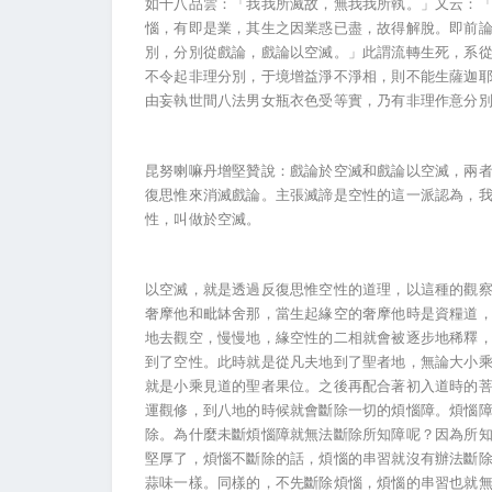
如十八品雲：「我我所滅故，無我我所執。」又云：
惱，有即是業，其生之因業惑已盡，故得解脫。即前
別，分別從戲論，戲論以空滅。」此謂流轉生死，系
不令起非理分別，于境增益淨不淨相，則不能生薩迦
由妄執世間八法男女瓶衣色受等實，乃有非理作意分
昆努喇嘛丹增堅贊說：戲論於空滅和戲論以空滅，兩
復思惟來消滅戲論。主張滅諦是空性的這一派認為，
性，叫做於空滅。
以空滅，就是透過反復思惟空性的道理，以這種的觀
奢摩他和毗缽舍那，當生起緣空的奢摩他時是資糧道
地去觀空，慢慢地，緣空性的二相就會被逐步地稀釋
到了空性。此時就是從凡夫地到了聖者地，無論大小
就是小乘見道的聖者果位。之後再配合著初入道時的
運觀修，到八地的時候就會斷除一切的煩惱障。煩惱
除。為什麼未斷煩惱障就無法斷除所知障呢？因為所
堅厚了，煩惱不斷除的話，煩惱的串習就沒有辦法斷
蒜味一樣。同樣的，不先斷除煩惱，煩惱的串習也就