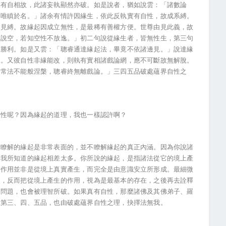
中有自相故，此諸妄執顯然亦破。如是說者，猶如說雲：「諸數論
常唯瞋於名。」諸余有情許因緣生，依此反執實有自性，故成系縛。
邊見縛。故緣起因成立無性，是最稀有善權方便。世尊由見此義，故
即說空，若知空性不放逸。」初二句說從緣生者，皆無性生，第三句
有勝利。如是又雲：「聰睿通達緣起法，畢竟不依諸邊見。」說達緣
見。又彼自性非緣能改，則執有實相諸戲論網，應不可斷故無解脫。
，常法不能般涅槃，聰睿終無離戲論。」三四五品破處蘊界自性之
自性呢？因為緣起的道理，我也一樣認許啊？
所瞭解的緣起是非常表面的，並不瞭解緣起的真正內涵。因為你說諸
和我所知道的緣起相差太多。你所說的緣起，是指諸法從它的境上產
的作用並非是從境上真實產生，而完全是由意識安立所形成。最細微
為，反而把從境上產生的作用，視為是最基本的存在，之後再去詮釋
的問題，也會被理智所破。如果真有自性，那麼諸佛及其佛弟子、羅
的第三、四、五品，也由破處蘊界自性之理，抉擇法無我。