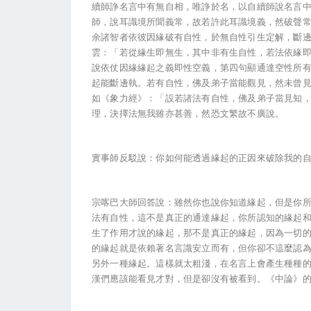
續師諍名言中有無自相，唯諍於名，以自續師說名言
師，說耳識境所聞義常，故若許此耳識境義，然破聲
余諸智者依彼因緣破有自性，於無自性引生定解，斷
雲：「若從緣生即無生，其中非有生自性，若法依緣
說依仗因緣緣起之義即性空義，第四句顯通達空性所
起能斷邊執。若有自性，佛及弟子當能觀見，然未曾
如《象力經》：「設若諸法有自性，佛及弟子當見知
理，決擇法無我雖亦甚善，然恐文繁故不廣說。
實事師反駁說：你如何能透過緣起的正因來破除我的
宗喀巴大師回答說：雖然你也說你知道緣起，但是你
法有自性，這不是真正的通達緣起，你所認知的緣起
生了作用才說的緣起，那不是真正的緣起，因為一切
的緣起就是依賴著名言識安立而有，但你卻不這麼認
另外一種緣起。這樣就太粗淺，在名言上會產生種種
漢們應該能看見才對，但是卻沒有被看到。《中論》