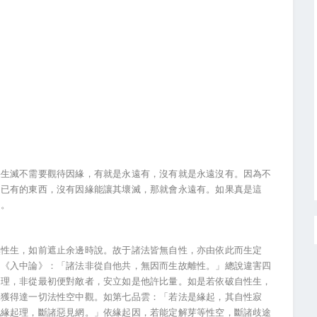
果生滅不需要觀待因緣，有就是永遠有，沒有就是永遠沒有。因為不
？已有的東西，沒有因緣能讓其壞滅，那就會永遠有。如果真是這
了。
無性生，如前遮止余邊時說。故于諸法皆無自性，亦由依此而生定
。《入中論》：「諸法非從自他共，無因而生故離性。」總說違害四
之理，非從最初便對敵者，安立如是他許比量。如是若依破自性生，
易獲得達一切法性空中觀。如第七品雲：「若法是緣起，其自性寂
此緣起理，斷諸惡見網。」依緣起因，若能定解芽等性空，斷諸歧途