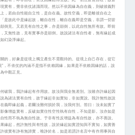
所現實有，覺非依仗諸識而現。然以不依因緣為自在義，則破彼義對
境上，若由自性能自立性，是自在義。故性空義，即是離彼自在之
：「是故此中是緣起故，離自在性，離自在義即是空義，非謂一切皆
是顛倒見。又若見有自性之事，亦是顛倒，以此自性無所有故。即前
見，又無性故，見有實事亦是顛倒。故說諸法有自性者，無有緣起成
性如幻染淨緣起。
相關的，好象是從境上獨立產生不需觀待的。從境上自己存在，從它
現”，不依仗的內涵不是指不依賴因緣，如果是不依賴因緣的話，說
立為中觀正見。
汝何破我，我許緣起有作用故。故汝與我全無差別。汝雖亦許緣起因
，說為諸法實有自性，故于緣起非如實知，非如實說。我許無性故說
自在義即緣起義，若爾汝難何損於我，汝我何別。答曰：汝未如實了
諸影像增益實有，反破如實住性空性執有自性，不知是影。汝亦如是
無自性而不執為無自性故。于非有性反增益為有自性故，亦不善說。
因果緣起，然許無性與有性故，說於緣起如實證知與不實知，如實善
師許彼實有諍有無諦實，唯諍於名，如是若謂許名言中有作用事與自