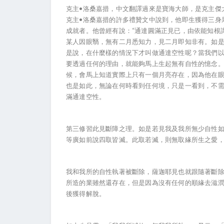
克主•洛桑嘉措，中文翻譯過來是寶海大師，是克主傑
克主•洛桑嘉措的許多禮贊文中說到，他即生獲得三身
成就者。他曾經有說：“通達圓滿正見已，由依能知根
某人因眼翳，無有二月悉知力，見二月即知非有。如是
是說，在什麼樣的情況下才叫做通達空性呢？當我們
要透過任何的理由，就能夠馬上生起無有自性的憶念
候，會馬上知道實際上只有一個月亮存在，因為他在
也是如此，無論在何時看到任何境，只是一看到，不
滿通達空性。
第三修習此見斷障之理。如是若見我及我所無少自性
等廣如前說四取皆滅。此取若滅，則無取緣所生之愛
我和我所的自性執著被斷除，薩迦耶見也就跟隨著斷
所造的業雖然還存在，但是因為沒有任何的順緣去滋
後獲得解脫。