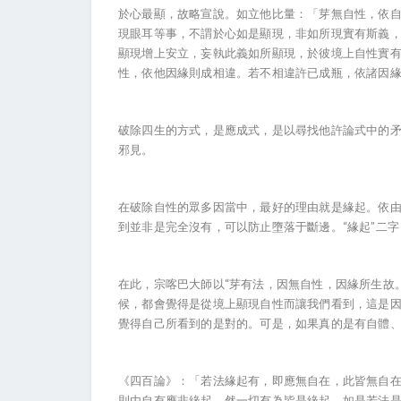
於心最顯，故略宣說。如立他比量：「芽無自性，依
現眼耳等事，不謂於心如是顯現，非如所現實有斯義
顯現增上安立，妄執此義如所顯現，於彼境上自性實
性，依他因緣則成相違。若不相違許已成瓶，依諸因
破除四生的方式，是應成式，是以尋找他許論式中的
邪見。
在破除自性的眾多因當中，最好的理由就是緣起。依由“
到並非是完全沒有，可以防止墮落于斷邊。“緣起”二
在此，宗喀巴大師以“芽有法，因無自性，因緣所生故
候，都會覺得是從境上顯現自性而讓我們看到，這是
覺得自己所看到的是對的。可是，如果真的是有自體
《四百論》：「若法緣起有，即應無自在，此皆無自
則由自有應非緣起，然一切有為皆是緣起。如是若法