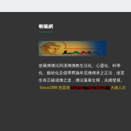
喇嘛網
使藏傳佛法與漢傳佛教生活化、心靈化、科學
化、藝術化且倡導釋迦牟尼佛傳承之正法，使眾
生有正確成佛之道，佛法蓬蓽生輝，永續發展。
Since1999 您是第
大德人次