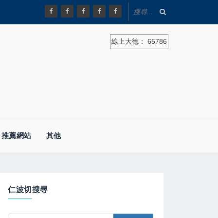
線上大德：
65786
推薦網站
其他
仁波切搜尋