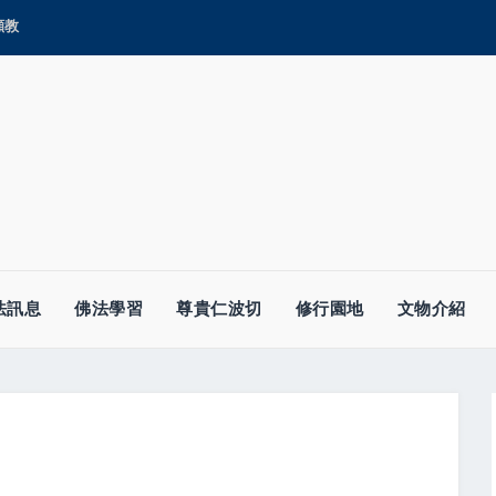
顯教
法訊息
佛法學習
尊貴仁波切
修行園地
文物介紹