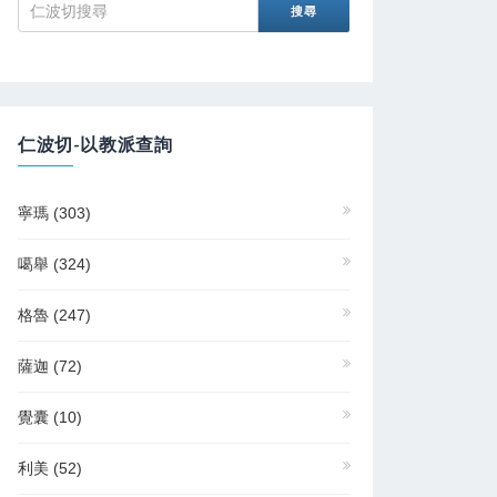
仁波切-以教派查詢
寧瑪
(303)
噶舉
(324)
格魯
(247)
薩迦
(72)
覺囊
(10)
利美
(52)