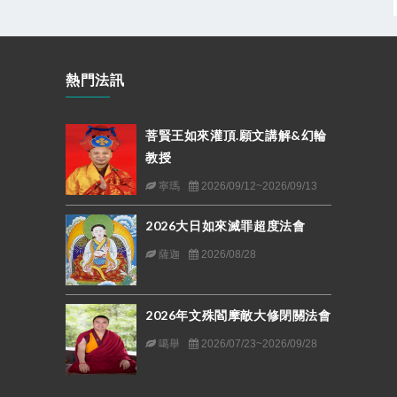
熱門法訊
菩賢王如來灌頂.願文講解&幻輪
教授
寧瑪
2026/09/12~2026/09/13
2026大日如來滅罪超度法會
薩迦
2026/08/28
2026年文殊閻摩敵大修閉關法會
噶舉
2026/07/23~2026/09/28