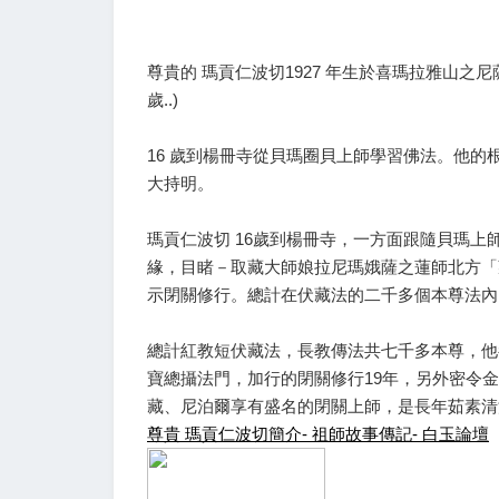
尊貴的 瑪貢仁波切1927 年生於喜瑪拉雅山之
歲..)
16 歲到楊冊寺從貝瑪圈貝上師學習佛法。他的
大持明。
瑪貢仁波切 16歲到楊冊寺，一方面跟隨貝瑪
緣，目睹－取藏大師娘拉尼瑪娥薩之蓮師北方「
示閉關修行。總計在伏藏法的二千多個本尊法內
總計紅教短伏藏法，長教傳法共七千多本尊，他
寶總攝法門，加行的閉關修行19年，另外密令
藏、尼泊爾享有盛名的閉關上師，是長年茹素清
尊貴 瑪貢仁波切簡介- 祖師故事傳記- 白玉論壇