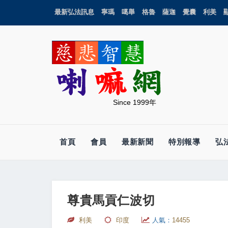
最新弘法訊息
寧瑪
噶舉
格魯
薩迦
覺囊
利美
Since 1999年
首頁
會員
最新新聞
特別報導
弘
尊貴馬貢仁波切
利美
印度
人氣：
14455