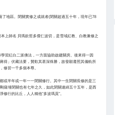
尼薩了地區。閉關實修之成就者(閉關超過五十年，現年已78
根本上師名 貝瑪欽哲多傑仁波切，是雪域紅教、白教兼修之
上師學習紅白二派佛法，一方面協助啟建關房。後來得一因
蔣得」伏藏法要，贊歎其甚深殊勝，故發願遵照其儀軌所
，修習一千多個本尊。
都或半年或一年一一閉關修行。其中一生閉關長修的是三
金剛薩埵閉關也有七年之久，如此閉關連綿五十五年，是西
淨修行的比丘，人人稱他"多波瑪貢"。