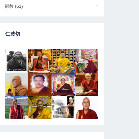
顯教
(61)
仁波切