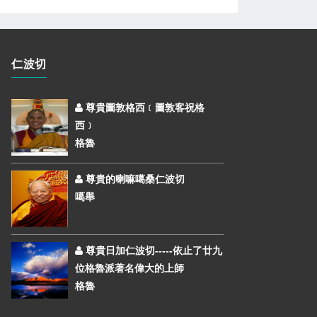
仁波切
尊貴圖敦格西﹝圖敦客祝格
西﹞
格魯
尊貴的喇嘛噶桑仁波切
噶舉
尊貴日加仁波切-----依止了廿九
位格魯派著名偉大的上師
格魯