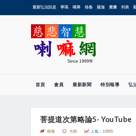
最新弘法訊息
寧瑪
噶舉
格魯
薩迦
覺囊
利美
Since 1999年
首頁
會員
最新新聞
特別報導
弘
菩提道次第略論5- YouTube
格魯
大師
人氣：
10905