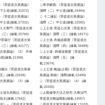
-《菩提道次第廣論》
♤希求解脫-《菩提道次第廣論》
士道(緣氣:31072)
淺釋（二）中士道(緣氣:24464)
-《菩提道次第廣論》
♤ 十二緣起《菩提道次第廣論》
士道(緣氣:27331)
淺釋（二）中士道(緣氣:22582)
 -入大乘門《菩提道次第
♤上士道-菩提心次第《菩提道次
三）(緣氣:20766)
第廣論》淺釋（三）(緣氣:18171)
學菩薩行《菩提道次第
♤上士道-布施波羅蜜《菩提道次
三）(緣氣:42177)
第廣論》淺釋（四）(緣氣:34489)
次第廣論》《2》 丹增
♤上士道- 靜慮波羅蜜《菩提道次
(緣氣:21358)
第廣論》淺釋（五） (緣
氣:23674)
四攝法《菩提道次第廣
♤上士道-略論(止觀)《菩提道次
）(緣氣:22538)
第廣論 附錄》淺釋(緣氣:22499)
次第廣論》《3》(緣
♤《菩提道次第廣論》《4》 (緣
氣:20335)
士道生死觀以《菩提道
♤止觀修學方法之研究-大乘法門.
主(緣氣:17842)
菩提道次略論觀點(緣氣:14057)
洋》-- 《菩提道次第廣
♤菩提道次第甘露藏(緣氣:13103)