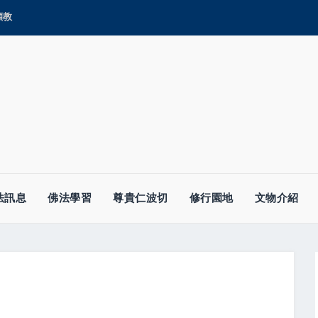
顯教
法訊息
佛法學習
尊貴仁波切
修行園地
文物介紹