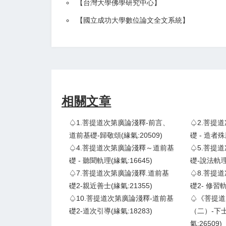
【
台灣大學佛學研究中心
】
【
國立成功大學數位論文全文系統
】
相關文章
♤1.菩提道次第廣論淺釋-前言、
♤2.菩提
道前基礎-歸敬頌(緣氣:20509)
礎 - 造者殊
♤4.菩提道次第廣論淺釋～道前基
♤5.菩提
礎 - 聽聞軌理(緣氣:16645)
礎-說法軌理(
♤7.菩提道次第廣論淺釋.道前基
♤8.菩提
礎2-親近善士(緣氣:21355)
礎2- 修習軌
♤10.菩提道次第廣論淺釋-道前基
♤《菩提道
礎2-道次引導(緣氣:18283)
（二）-下士
氣:26509)