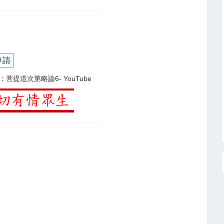
申請
菩提道次第略論6- YouTube