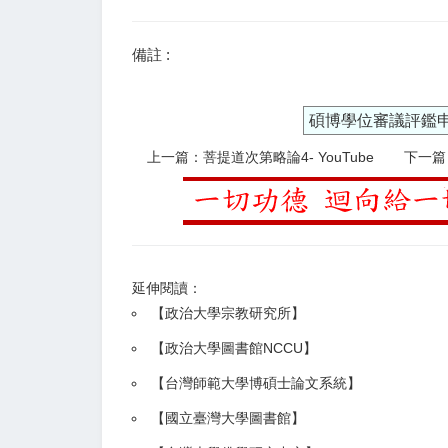
備註 :
碩博學位審議評鑑
上一篇：菩提道次第略論4- YouTube
下一篇：
延伸閱讀：
【
政治大學宗教研究所
】
【政治大學圖書館NCCU
】
【
台灣師範大學博碩士論文系統
】
【
國立臺灣大學圖書館
】