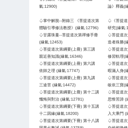
氣:12900)
論》釋義(緣氣
♤掌中解脫--附錄三 《菩提道次第
♤《菩提道
體驗引導修法教授》(緣氣:12796)
研究(緣氣:1
♤甘露珠蔓--菩提道次第禪修手冊
♤菩提道次
(緣氣:12453)
造者殊勝(緣氣
♤菩提道次第綱要(上冊) 第三講
♤菩提道次
親近善知識(緣氣:16346)
修習軌理(緣氣
♤菩提道次第綱要(上冊) 第六講
♤菩提道次
依師之理 (緣氣:17747)
暇滿人身(緣氣
♤菩提道次第綱要(上冊) 第九講
♤菩提道次
三途苦 (緣氣:14472)
皈依三寶(緣氣
♤菩提道次第綱要(上冊) 第十二講
♤菩提道次
懺悔與對治 (緣氣:12781)
思惟苦諦 (緣
♤菩提道次第綱要(下冊) 第十五講
♤菩提道次
十二因緣(緣氣:18200)
入大乘門 (緣
♤菩提道次第綱要(下冊) 第十八講
♤菩提道次
因果七教誡 (緣氣:13759)
自他相換修習