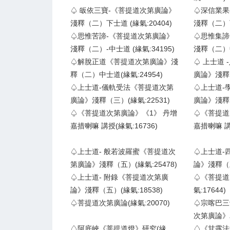
♤ 皈依三寶-《菩提道次第廣論》
♤深信業果
淺釋（二）下士道 (緣氣:20404)
淺釋（二）下
♤思惟苦諦-《菩提道次第廣論》
♤思惟集諦
淺釋（二）-中士道 (緣氣:34195)
淺釋（二）中
♤解脫正道《菩提道次第廣論》淺
♤ 上士道
釋（二）中士道(緣氣:24954)
廣論》淺釋（
♤上士道-儀軌受法《菩提道次第
♤上士道-
廣論》淺釋（三）(緣氣:22531)
廣論》淺釋（
♤《菩提道次第廣論》《1》 丹增
♤《菩提道
嘉措喇嘛 講授(緣氣:16736)
嘉措喇嘛 講授
♤上士道- 般若波羅蜜《菩提道次
♤上士道-
第廣論》淺釋（五）(緣氣:25478)
論》淺釋（五
♤上士道- 附錄《菩提道次第廣
♤《菩提道
論》淺釋（五）(緣氣:18538)
氣:17644)
♤菩提道次第廣論(緣氣:20070)
♤宗喀巴三
次第廣論》為
♤阿底峽《菩提道燈》研究(緣
♤《甘露法