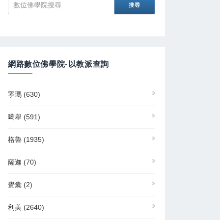
網路數位佛學院-以教派查詢
寧瑪
(630)
噶舉
(591)
格魯
(1935)
薩迦
(70)
覺囊
(2)
利美
(2640)