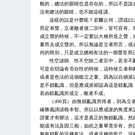
般的，總法的眼睛也是存在的，所以不是說
沒有總法的眼睛，也不能這樣講。
這樣的話是什麼呢？若爾云何，謂或曰
而定有聲，立者敵者彼二宗中，皆可容有。
成立聲的時候，不一定要以大種所造之聲，
量而去成立聲的。所以無論是立者而言，或
何的簡別，只是成立總相有法的一個聲音而
性空諸師、性不空師二者宗中，若非不
可是在辯論有否自性的時候，這時候立者和
或者是色法的這個能立之量。因為以自續派
是不錯亂識，但是應成派卻認為這是錯亂識
若由錯亂識所成立，敵者不成。
（
490
頁）由無錯亂識所得者，則為立
緣勝義諦諸根本智。所以以應成派的角度來
證量才有辦法，這才是真正的無錯亂識。然
能成有法及因三相，如此之量畢竟非有。所
無有錯亂的這種有法，或者這種的所立，這