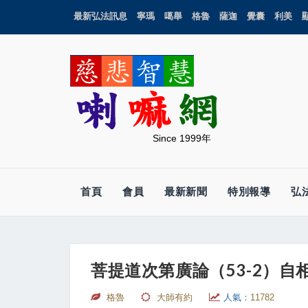
最新弘法訊息
寧瑪
噶舉
格魯
薩迦
覺囊
利美
Since 1999年
首頁
會員
最新新聞
特別報導
弘
菩提道次第廣論（53-2）自
格魯
大師有約
人氣：
11782