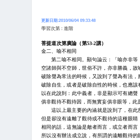
更新日期:2010/06/04 09:33:48
學習次第 : 進階
菩提道次第廣論（第
53-2
講）
金二、喻不相同
第二喻不相同。顯句論云：「喻亦非等
空諸師與不空師，世俗不許，亦非勝義，故
破除聲為常法的時候，又說到了聲為有法，
破除自生，或者是破除自性的時候，也應該
以在此說到：此中義者，非是顯示可有總聲
俱非觀待不觀待因，而無實妄俱非眼等，此
這以上最主要的內涵就是說到了，在此
但是卻沒有遠離了觀待或不觀待的這種眼睛
相同的話，這無論是敵者而言，或立者而言
所以沒有辦法成立說，有所謂的遠離觀待的