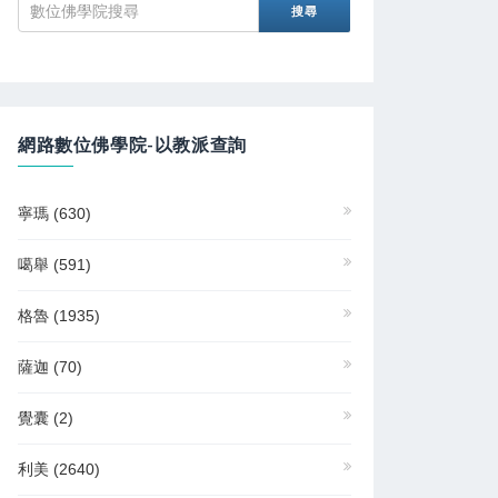
網路數位佛學院-以教派查詢
寧瑪
(630)
噶舉
(591)
格魯
(1935)
薩迦
(70)
覺囊
(2)
利美
(2640)