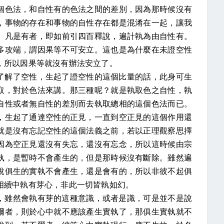
個色法，和自性有的色法之間的差別，因為那時候沒有
，事物的存在和事物的自性存在都是混淆在一起，讓我
。凡是有者，即如前引四百釋說，遍計執為由自性有。
多攻端，謂因果等不可安立。這也是為什麼在未證空性
，所以因果等就沒有辦法安立了。
了解了空性，生起了證空性的這個比量的話，此身可生
取，對於色法來講。那三種呢？就是執取色之自性，執
自性或者無自性的差別而去執取總相的這個色法而已。
，生起了通達空性的正見，一直到空正見的這個作用還
就是沒有忘記空性的這個法義之前，若以正理觀察思擇
因為空正見還沒有失忘，還沒有忘念，所以這時候由宗
執，是暫時不會產生的，但是那時候沒有斷除。雖然遍
說俱生的實執不會產生，還是會有的，所以非彼不起俱
相續中執有芽心，非此一切皆執如幻。
，雖然會執有芽的這種意識，或者是識，可是並不是說
爾者，則於心中就不應該產生實執了，那俱生實執就不