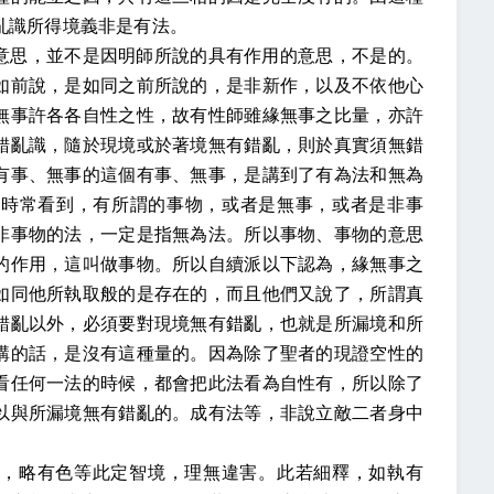
亂識所得境義非是有法。
意思，並不是因明師所說的具有作用的意思，不是的。
如前說，是如同之前所說的，是非新作，以及不依他心
無事許各各自性之性，故有性師雖緣無事之比量，亦許
錯亂識，隨於現境或於著境無有錯亂，則於真實須無錯
有事、無事的這個有事、無事，是講到了有為法和無為
面時常看到，有所謂的事物，或者是無事，或者是非事
非事物的法，一定是指無為法。所以事物、事物的意思
的作用，這叫做事物。所以自續派以下認為，緣無事之
如同他所執取般的是存在的，而且他們又說了，所謂真
錯亂以外，必須要對現境無有錯亂，也就是所漏境和所
講的話，是沒有這種量的。因為除了聖者的現證空性的
看任何一法的時候，都會把此法看為自性有，所以除了
以與所漏境無有錯亂的。成有法等，非說立敵二者身中
，略有色等此定智境，理無違害。此若細釋，如執有