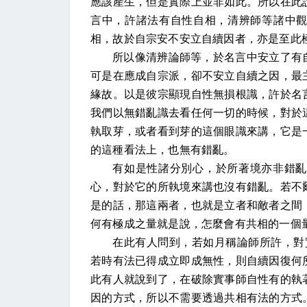
應該產生，但是實際上並非如此。所以在此
言中，許諸法有自性自相，清辨師等諸中
相，故於自宗安不安立自續因者，亦是至此
所以像清辨論師等，於名言中安立了有
可是在應成自宗派，卻不安立自續之因，最
緣故。以是彼宗顯現自性無損根識，許於名
我們以無錯亂識去看任何一切的時候，對於
執取芽，或者看到芽的這個眼識來講，它是
的這種看法上，也無有錯亂。
有如是性諸分別心，於所著境亦非錯亂
心，對於它的所執境來講也沒有錯亂。若不
是的話，那這兩者，也就是立者和敵者之間
何有極成之量就是說，怎麼會有共相的一個
在此有人問到，若如月稱論師所許，對
若時有法已得成立即成無性，則自續因復何
此有人就說到了，在破除實事師自性有的執
因的方式，所以不需要透過共相有法的方式