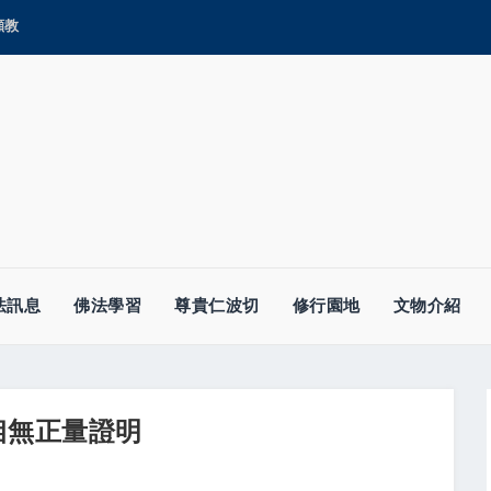
顯教
法訊息
佛法學習
尊貴仁波切
修行園地
文物介紹
相無正量證明