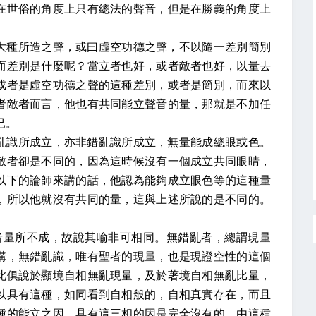
在世俗的角度上只有總法的聲音，但是在勝義的角度上
大種所造之聲，或曰虛空功德之聲，不以隨一差別簡別
而差別是什麼呢？當立者也好，或者敵者也好，以量去
或者是虛空功德之聲的這種差別，或者是簡別，而來以
者敵者而言，他也有共同能立聲音的量，那就是不加任
已。
亂識所成立，亦非錯亂識所成立，無量能成總眼或色。
敵者卻是不同的，因為這時候沒有一個成立共同眼睛，
以下的論師來講的話，他認為能夠成立眼色等的這種量
，所以他就沒有共同的量，這與上述所說的是不同的。
者量所不成，故說其喻非可相同。無錯亂者，總謂現量
講，無錯亂識，唯有聖者的現量，也是現證空性的這個
此俱說於顯境自相無亂現量，及於著境自相無亂比量，
以具有這種，如同看到自相般的，自相真實存在，而且
種的能立之因，具有這三相的因是完全沒有的。由這種