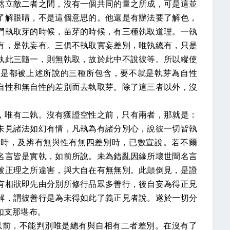
然立敵二者之間，沒有一個共同的量之所成，可是這並
了解眼睛，不是這個意思的。他還是有辦法要了解色，
們執取芽的時候，苗芽的時候，有三種執取道理。一執
有，是執妄有。三俱不執取實妄差別，唯執總有，只是
執此三隨一，則無執取，故於此中不說彼等。所以縱使
還是都被上述所說的三種所包含，要不就是執芽為自性
自性和無自性的差別而去執取芽。除了這三者以外，沒
，唯有二執。沒有獲證空性之前，只有兩者，那就是：
未見諸法如幻有情，凡執為有諸分別心，說彼一切皆執
量時，及辨有無與性有無四差別時，已數宣說。若不爾
名言皆是實執，如前所說。未為錯亂因緣所壞世間名言
被正理之所違害，與大自在有無無別。此顛倒見，是證
有相狀即先由分別所修行品眾多善行，後自妄為得正見
解，謂彼善行是為未得如此了義正見者說。遂於一切分
如支那堪布。
以前，不能判別唯是總有與自相有二者差別。在沒有了