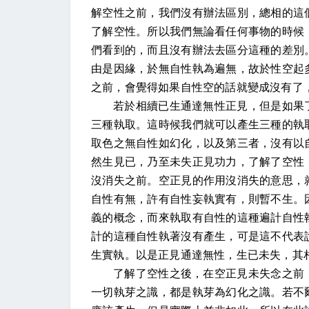
解空性之前，我們沒有辦法區別，總相的這
了解空性。所以我們無論看任何事物的時候
們看到的，而且沒有辦法去區分這種的差別
由是因緣，於無自性執為遍無，故於性空起
之前，會覺得如果自性空的話就變成沒有了
若於相續已生通達無性正見，但是如果
三種執取。這時候我們就可以產生三種的執
取色之無自性如幻化，以及第三者，沒有以
然生見已，乃至未失正見功力，了解了空性
沒消失之前。空正見的作用沒消失的意思，
自性有無，許有自性妄執實有，則暫不生。
義的概念，而來執取有自性的這種遍計自性
計的這種自性執著沒有產生，可是這不代表
生實執。以是正見通達無性，生已未失，其
了解了空性之後，在空正見未失念之前
一切執芽之識，都是執芽為幻化之識。若不