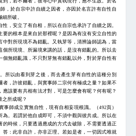
說到，若不爾者，彼等心中實執現行，應不生故。於名
觀師，於自宗中許自續之因者，亦因於名言許有自性自
極細所破。
自性，安立了有自相，所以在自宗也承許了自續之因。
主要的根本是來自於那裡呢？是因為有沒有安立自性的
言中對所現境不為錯亂。又執芽等，清辨論師認為，當
這個所現境、所漏境來講的話，是沒有錯亂的。所以去
一個無錯亂識，不只對芽無有錯亂以外，對於芽自性有
。所以由看到芽之後，而去產生芽有自性的這種分別
爾者，許彼錯亂，與實事師二宗何有極成之量？如果不
，應該要有共相有法才對，可是怎麼會有呢？何有呢？
量之所成呢？
實事師成立實無自性，現有自相妄現根識。（
492
頁）
所為。若謂於他自成即可，不須中觀與彼共成。所以在
著的時候，只要透過應成的方式去破除，不需要透過正
。答：此非自許，亦非正理。若如是者，一切因式唯就