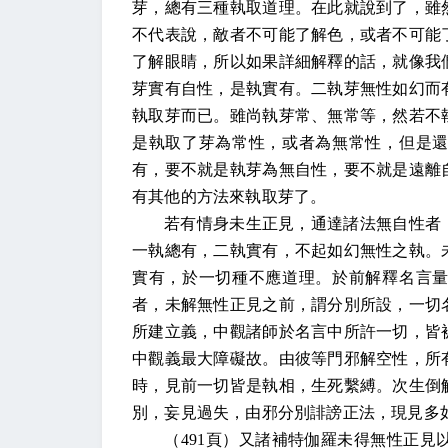
芽，總有三種執取道理。在此就說到了，雖
不代表說，敵者不可能了解色，或者不可能
了解眼睛，所以如果詳細解釋的話，就像我
芽實有自性，是執實有。二執芽無性如幻而
執取芽而已。雖尚執芽常、無常等，然若不
是執取了芽為常性，或者為無常性，但是
有，要不就是執芽為無自性，要不就是遠離
有其他的方法來執取芽了。
若有情身未生正見，通達諸法無自性者
一執總有，二執實有，不起如幻無性之執。
實有，於一切種不應道理。於前解釋名言
者，未解無性正見之前，謂分別所設，一切
所建立義，中觀諸師於名言中所許一切，皆
中觀義最大障礙故。由彼等門邪解空性，所
時，見前一切皆是執相，生死繫縛。次生倒
別，妄見過失，由邪分別誹謗正法，現見多
（
491
頁）又諸補特伽羅未得無性正見