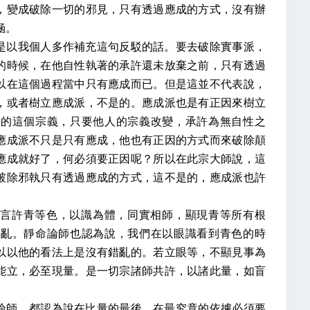
，變成破除一切的邪見，只有透過應成的方式，沒有辦
涵。
是以我個人多作補充這句反駁的話。要去破除實事派，
的時候，在他自性執著的承許還未放棄之前，只有透過
以在這個過程當中只有應成而已。但是這並不代表說，
，或者樹立應成派，不是的。應成派也是有正因來樹立
人的這個宗義，只要他人的宗義改變，承許為無自性之
應成派不只是只有應成，他也有正因的方式而來破除顛
應成就好了，何必須要正因呢？所以在此宗大師說，這
破除邪執只有透過應成的方式，這不是的，應成派也許
言許青等色，以識為體，同實相師，顯現青等所有根
錯亂。靜命論師也認為說，我們在以眼識看到青色的時
以以他的看法上是沒有錯亂的。若立眼等，不顯見事為
能立，必至現量。是一切宗諸師共許，以諸此量，如盲
論師，都認為說在比量的最後，在最究竟的依據必須要