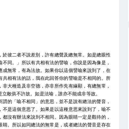
，於彼二者不說差別，許有總聲及總無常。如是總眼性
喻不同。」所以有共相有法的譬喻，你說是因為像是，
應成無常，有為法故。如果你以這個譬喻來說到了，在
有共相有法的話，我在此回答你的譬喻是不相同的。所
，非大種造及非空德，亦非所作先有緣顯，有總無常，
是立敵俱不許故。如是法喻，誰亦不能成非等故。
所謂的「喻不相同」的意思，並不是說有總法的聲音，
，不是這個意思了。如果是以這種意思來說到了，喻不
，都沒有辦法來說到不相同。因為眼睛一定是觀待的，
眼睛。所以如同總法的無常是，或者總法的聲音是存在