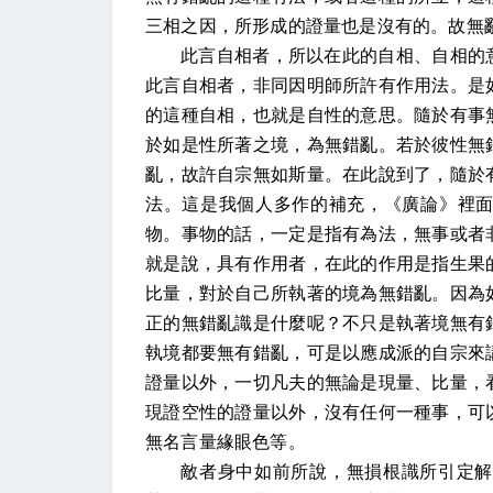
三相之因，所形成的證量也是沒有的。故無
此言自相者，所以在此的自相、自相的
此言自相者，非同因明師所許有作用法。是
的這種自相，也就是自性的意思。隨於有事
於如是性所著之境，為無錯亂。若於彼性無
亂，故許自宗無如斯量。在此說到了，隨於
法。這是我個人多作的補充，《廣論》裡
物。事物的話，一定是指有為法，無事或者
就是說，具有作用者，在此的作用是指生果
比量，對於自己所執著的境為無錯亂。因為
正的無錯亂識是什麼呢？不只是執著境無有
執境都要無有錯亂，可是以應成派的自宗來
證量以外，一切凡夫的無論是現量、比量，
現證空性的證量以外，沒有任何一種事，可
無名言量緣眼色等。
敵者身中如前所說，無損根識所引定解