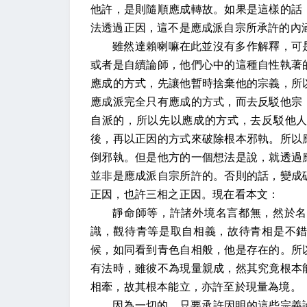
他許，是則隨順應成轉故。如果是這樣的話
法透過正因，這不是應成派自宗所承許的內
雖然達賴喇嘛在此並沒有多作解釋，可
或者是自續論師，他們心中的這種自性執著
應成的方式，先讓他暫時捨棄他的宗義，所
應成派完全只有應成的方式，而去反駁他宗
自派的，所以先以應成的方式，去反駁他
後，再以正因的方式來破除根本邪執。所以
倒邪執。但是他方的一個想法是說，就透過
並非是應成派自宗所許的。否則的話，變成
正因，也許三相之正因。現在看本文：
靜命師等，許諸外境名言都無，然於名
識，觀待青等是取自相義，故待青相是不
候，如同看到青色自相般，他是存在的。所
有法時，雖彼不為現量親成，然其究竟根本
相牽，故其根本能立，亦許至於現量為境。
因為一切的，只要承許因明的這些宗義