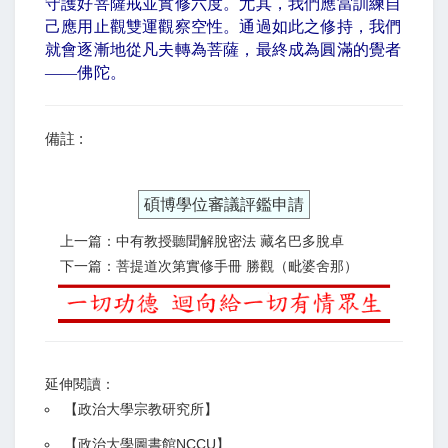
守護好菩薩戒並實修六度。尤其，我們應當訓練自
己應用止觀雙運觀察空性。通過如此之修持，我們
就會逐漸地從凡夫轉為菩薩，最終成為圓滿的覺者
——
佛陀。
備註 :
碩博學位審議評鑑申請
上一篇：中有教授聽聞解脫密法 藏名巴多脫卓
下一篇：菩提道次第實修手冊 勝觀（毗婆舍那）
延伸閱讀：
【
政治大學宗教研究所
】
【政治大學圖書館NCCU
】