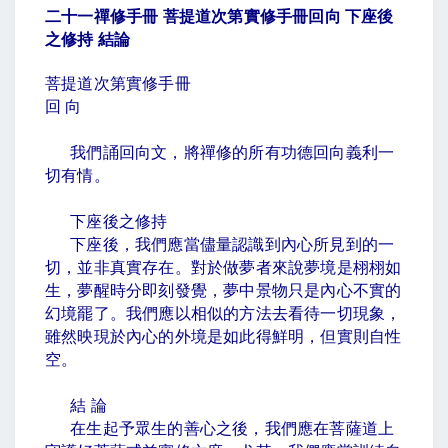
二十一禪修手冊 菩提道次第實修手冊回向 下座後
之修持 結論
菩提道次第實修手冊
回 向
我們誦回向文，將禪修的所有功德回向義利一
切有情。
下座後之修持
下座後，我們應當儘量認識到內心所見到的一
切，並非真實存在。對於做夢者來說夢境是栩栩如
生，夢醒時分即刻發覺，夢中景物只是內心不實的
幻境罷了。我們應以相似的方法去看待一切現象，
雖然映現於內心的外境是如此得鮮明，但實則自性
空。
結 論
在生起予眾生的善心之後，我們應在菩薩道上