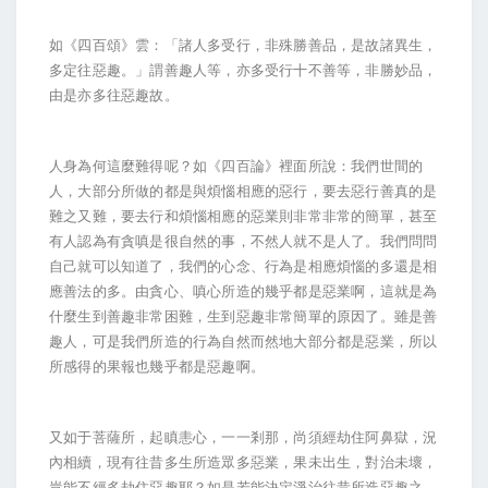
如《四百頌》雲：「諸人多受行，非殊勝善品，是故諸異生，
多定往惡趣。」謂善趣人等，亦多受行十不善等，非勝妙品，
由是亦多往惡趣故。
人身為何這麼難得呢？如《四百論》裡面所說：我們世間的
人，大部分所做的都是與煩惱相應的惡行，要去惡行善真的是
難之又難，要去行和煩惱相應的惡業則非常非常的簡單，甚至
有人認為有貪嗔是很自然的事，不然人就不是人了。我們問問
自己就可以知道了，我們的心念、行為是相應煩惱的多還是相
應善法的多。由貪心、嗔心所造的幾乎都是惡業啊，這就是為
什麼生到善趣非常困難，生到惡趣非常簡單的原因了。雖是善
趣人，可是我們所造的行為自然而然地大部分都是惡業，所以
所感得的果報也幾乎都是惡趣啊。
又如于菩薩所，起瞋恚心，一一剎那，尚須經劫住阿鼻獄，況
內相續，現有往昔多生所造眾多惡業，果未出生，對治未壞，
豈能不經多劫住惡趣耶？如是若能決定淨治往昔所造惡趣之