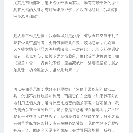
尤其是南瞻部洲，無上瑜伽部裡面有說，唯有南瞻部洲的胎生
具有六戒的人身才有辦法即身成佛，所以在此說到“尤以瞻部
洲身為所稱歎”。
是故應當作是思惟：我今獲得如是妙身，何故令其空無果利？
我若令此空無利者，更有何事較此自欺，較此愚蒙，而為重
大？曾數馳奔諸惡趣等無暇險處，一次得脫，此若空耗仍還彼
處者，我似無心，如被明咒之所蒙蔽。由此等門應數數修，如
《聖勇》雲：「得何能下種，度生死彼岸，妙菩提勝種，勝於
如意珠，功德流諸人，誰令此無果？」
所以要如是思惟：我好不容易得到了這個非常殊勝的修法工
具，怎能不好好地善加利用，而讓它白白空過？如果我不好好
地利用這個人身，還有什麼比這更愚蠢的事呢？隨著業力，我
們無始以來一直到現在，幾乎都是在惡趣裡面輪轉著，好不容
易有一次機會我們獲脫了，就像我們造了很多的業，好不容易
有個善業躲在角落裡，沒有被嗔心給摧毀，我們才好不容易投
身為人道。因為今天眾多的因緣，突然間惡業增長、成熟，再