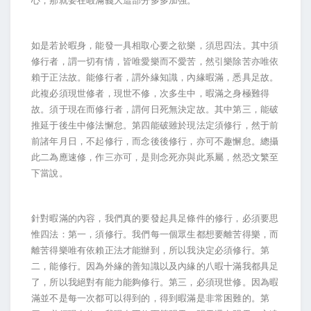
心，那就要在暇滿義大這部分多多加強。
如是若於暇身，能發一具相取心要之欲樂，須思四法。其中須
修行者，謂一切有情，皆唯愛樂而不愛苦，然引樂除苦亦唯依
賴于正法故。能修行者，謂外緣知識，內緣暇滿，悉具足故。
此複必須現世修者，現世不修，次多生中，暇滿之身極難得
故。須于現在而修行者，謂何日死無決定故。其中第三，能破
推延于後生中修法懈怠。第四能破雖於現法定須修行，然于前
前諸年月日，不起修行，而念後後修行，亦可不趣懈怠。總攝
此二為應速修，作三亦可，是則念死亦與此系屬，然恐文繁至
下當說。
針對暇滿的內容，我們真的要發起具足條件的修行，必須要思
惟四法：第一，須修行。我們每一個眾生都想要離苦得樂，而
離苦得樂唯有依賴正法才能辦到，所以我決定必須修行。第
二，能修行。因為外緣的善知識以及內緣的八暇十滿我都具足
了，所以我絕對有能力能夠修行。第三，必須現世修。因為暇
滿並不是每一次都可以得到的，得到暇滿是非常困難的。第