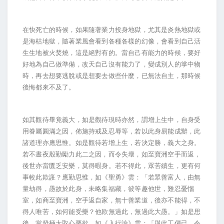
在快死亡的時候，如果隨著業力投身地獄，尤其是炎熱地獄或
是海枯地獄，隨著業風會看到各種各樣的幻像，會看到自己活
生生地被火焚燒，這是絕對有的。當自己有能力的時候，要好
好地為自己做準備，改天自己沒有能力了，變成別人的掌中物
時，再去想要逃脫或是想要去做些什麼，已無法自主，那時候
後悔都來不及了。
如其觀待畢竟義大，如是觀待現時亦然，謂增上生中，自身受
用眷屬圓滿之因，佈施持戒及忍辱等，若以此身易能成辦，此
諸道理亦應思惟。如是觀待若增上生，若決定勝，義大之身。
若不晝夜殷勤勵力此二之因，而令失壞，如至寶洲空手而返，
後世亦當匱乏安樂，莫得暇身。若不得此，眾苦續生，更有何
事較此欺誑？應勤思惟，如《聖勇》雲：「若眾善富人，由無
量劫得，愚故於此身，未略集福藏，彼等趣他世，難忍憂惱
室，如商至寶洲，空手返自家，無十善業道，後亦不能得，不
得人唯苦，如何能受樂？他欺無過此，無過此大愚。」如是思
後，當發極大取心要欲。如《入行論》雲：「與此工價已，令