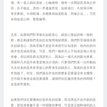
壞。有一老人因此房故，心極痛惜，後有一次聞說其房為主所
得，自不能走，憑持一矛逶迤而至，如彼喜曰，今得瑪卡喀，
寧非夢歟。今得暇滿，亦應獲得如是歡喜，而修正法。」乃至
未得如是心時，應勤修學。
尤其，如果我們對菩薩生起瞋恚心，瞋恚心發起的每一個刹
那，都足夠讓我們長劫住在無間地獄裡面。我們對菩薩很容易
生起瞋恚心，因為菩薩不是從外表就可以知道的，他內在的功
德才使其成為菩薩。可是，我們一般的凡人不知道這個人有沒
有修，所以很容易去譭謗別人，因為以一個凡夫的眼光來看，
菩薩和凡夫從外表看是無法分清的。只要我們對某一位外貌似
凡夫但真的是具有菩提心的尊者生起瞋恚心，那真的是非常非
常危險了。何況，我們過去所造的那麼多惡業還沒有去懺悔，
怎可能不會使這個惡業感果，讓我們在惡趣待更長的時間呢？
這是絕對會的。
如果我們決定要懺悔往昔所造的惡業，而且再也不造作新的惡
業，那投身善趣不是一件困難的事情，可是真正能夠做到的人