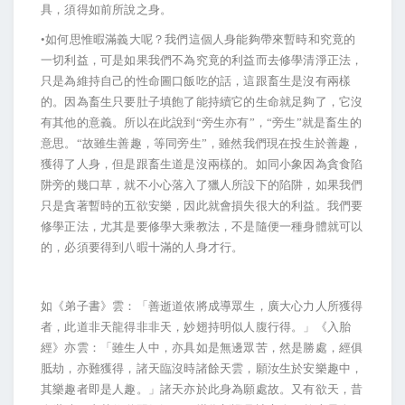
具，須得如前所說之身。
•如何思惟暇滿義大呢？我們這個人身能夠帶來暫時和究竟的
一切利益，可是如果我們不為究竟的利益而去修學清淨正法，
只是為維持自己的性命圖口飯吃的話，這跟畜生是沒有兩樣
的。因為畜生只要肚子填飽了能持續它的生命就足夠了，它沒
有其他的意義。所以在此說到“旁生亦有”，“旁生”就是畜生的
意思。“故雖生善趣，等同旁生”，雖然我們現在投生於善趣，
獲得了人身，但是跟畜生道是沒兩樣的。如同小象因為貪食陷
阱旁的幾口草，就不小心落入了獵人所設下的陷阱，如果我們
只是貪著暫時的五欲安樂，因此就會損失很大的利益。我們要
修學正法，尤其是要修學大乘教法，不是隨便一種身體就可以
的，必須要得到八暇十滿的人身才行。
如《弟子書》雲：「善逝道依將成導眾生，廣大心力人所獲得
者，此道非天龍得非非天，妙翅持明似人腹行得。」《入胎
經》亦雲：「雖生人中，亦具如是無邊眾苦，然是勝處，經俱
胝劫，亦難獲得，諸天臨沒時諸餘天雲，願汝生於安樂趣中，
其樂趣者即是人趣。」諸天亦於此身為願處故。又有欲天，昔