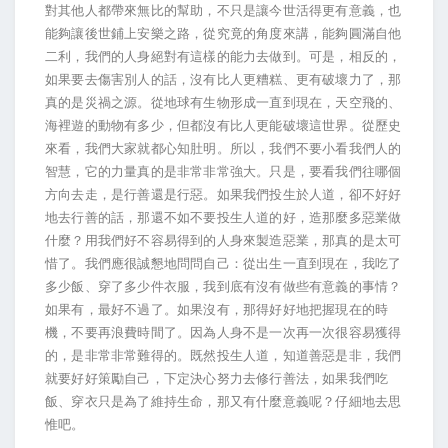
對其他人都帶來無比的幫助，不只是讓今世活得更有意義，也
能夠讓後世鋪上安樂之路，從究竟的角度來講，能夠圓滿自他
二利，我們的人身絕對有這樣的能力去做到。可是，相反的，
如果要去傷害別人的話，沒有比人更糟糕、更有破壞力了，那
真的是災禍之源。從地球有生物形成一直到現在，天空飛的、
海裡遊的動物有多少，但都沒有比人更能破壞這世界。從歷史
來看，我們大家就都心知肚明。所以，我們不要小看我們人的
智慧，它的力量真的是非常非常強大。只是，要看我們往哪個
方向去走，是行善還是行惡。如果我們投生於人道，卻不好好
地去行善的話，那還不如不要投生人道的好，造那麼多惡業做
什麼？用我們好不容易得到的人身來製造惡業，那真的是太可
惜了。我們應很誠懇地問問自己：從出生一直到現在，我吃了
多少飯、穿了多少件衣服，我到底有沒有做些有意義的事情？
如果有，最好不過了。如果沒有，那得好好地把握現在的時
機，不要再浪費時間了。因為人身不是一次再一次很容易獲得
的，是非常非常難得的。既然投生人道，知道善惡是非，我們
就要好好策勵自己，下定決心努力去修行善法，如果我們吃
飯、穿衣只是為了維持生命，那又有什麼意義呢？仔細地去思
惟吧。