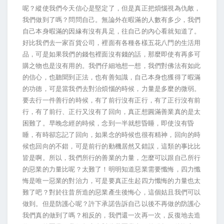
呢？縱使我們今天信心是堅定了，但是真正把煩惱視為仇敵，
我們做到了嗎？問問自己。無論外在暇滿的人數有多少，我們
自己本身暇滿的因緣有沒有具足，往自己的內心看就知道了。
好比我們去一家百貨公司，裡面有各種各樣五花八門的生活用
品，可是如果我們的錢包裡面沒有錢的話，那麼即使有再多可
購之物也是沒有用的。我們仔細地想一想，我們對佛法有如此
的信心，也聽聞到正法，也有善知識，自己本身也獲得了暇滿
的功德，可是當我們去對治煩惱的時候，力量是多麼的微弱。
要去行一件善行的時候，有了前行沒有正行，有了正行沒有前
行，有了前行、正行又沒有了回向，真正想圓滿善業真的是太
困難了。早晚念經的時候，念到一半就想昏睡，即使沒有昏
睡，有時卻忘記了回向，如果念的時候也很有精神，回向的時
候也回向的不錯，可是前行的動機居然又錯誤，這類的事比比
皆是啊。所以，我們所行的善業的力量，怎麼可以跟自己所行
的惡業的力量比呢？太難了！明明知道惡業需要懺悔，四力懺
悔是唯一惡業的對治力，可是要真正生起四力懺悔的力量也太
難了吧？對於往昔所造的惡業產生後悔心，這個姑且我們可以
做到。但是防護心呢？許下承諾告訴自己以後不再做的防護心
我們真的做到了嗎？相反的，我們還一次再一次，反復地去造