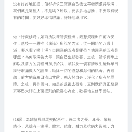
沒有好好地把握，但卻祈求三寶讓自己後世再繼續獲得暇滿，
我們就是這種人，不是嗎？所以，要多多地思惟，不要浪費現
有的時間，要好好珍惜暇滿，好好地運用它。
做正行觀修時，如前所說迎請資糧田，觀想資糧田在前方安
住，然後一一思惟《廣論》所說的內涵，從一開始的八暇十
滿，哪八暇？哪十滿？自圓滿的五者是哪些？他圓滿的五者是
哪些？為何暇滿義大等，讓自己生起歡喜。之後，祈求傳承上
師以及前方的資糧田加持於我，願我及一切有情眾生能夠早日
獲得暇滿義大的證量，斷除一切的懈怠和顛倒的執著。再觀
想，前方的資糧田流出甘露，融入於自身，淨化了所有的罪
障。之後，再作回向。如是的反復去觀修，直到我們真正發起
宗喀巴大師在上面提到的歡喜心為止，歡喜地去修學善法。
(1)
騾：為雄驢與雌馬交配所生，兼二者之長。耳長、鬃短、
蹄小，尾端有一簇毛。體大、結實。耐力及抗病力皆強，力