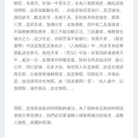
騃啞，長壽天。於隨一中受生已，名為八無暇過患，離此諸過
得閒暇，故當策勵斷生死。」此複若無四眾遊行，是謂邊地。
愚啞缺耳，斷支節等，名根不具。妄執無有前世後世、業果、
三寶，是邪見者。無佛出世，名無佛教。四中初二及最後者，
不能瞭解應取應舍，第三不能信解正法。三惡趣者，極難發生
修法之心，設少生起，亦因苦逼不能修行。長壽天者，《親友
書釋》中說是無想及無色天，《八無暇論》中，亦說常為欲事
散亂諸欲界天。無想天者，《對法》中說︰於第四靜慮廣果天
中，處於一分，如聚落外阿蘭若處。除初生時及臨沒時，餘心
心所，現行皆滅，住多大劫。無色聖人非是無暇，故是生彼諸
異生類，以無善根修解脫道，故是無暇。恒散欲天，亦複如
是，故說彼等亦名無暇。如《親友書釋》雲：「此八處中，以
無閒暇，修作善品，故名無暇。」
閒暇，是指有多餘的時間能夠修法。為了能夠有足夠的時間或
者能力學習佛法，我們必須要遠離八種無暇修法的過患，遠離
八無暇，就屬於暇滿。