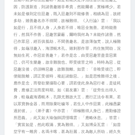
因，防護新造，則諸善趣雖非希貴，然能爾者，實極稀少。若
未如是修則定往惡趣，既入惡趣則不能修善，相續為惡，故經
多劫，雖善趣名亦不得聞，故極難得。《入行論》雲：「我以
如是行，且不得人身，人身若不得，唯惡全無善。若時能善
行，然我不作善，惡趣苦蒙蔽，爾時我何為？未能作諸善，然
已作眾惡，經百俱胝劫，不聞善趣名。是故薄伽梵，說人極難
得，如龜項趣入，海漂軛木孔。雖剎那作罪，尚住無間劫，況
無始生死，作惡豈善趣？」若作是念，由受惡趣苦盡昔惡業
已，仍可生樂趣，故非難脫也。即受彼苦之時，時時為惡，從
惡趣沒後，仍須轉惡趣，故難脫離。如雲：「非唯受彼已，即
便能脫離，謂正受彼時，複起諸餘惡。」如是思惟難得之後，
應作是念，而發欲樂攝取心要，謂若使此身為惡行者，是徒耗
費，應修正法而度時期。如《親友書》雲：「從旁生出得人
身，較龜處海遇軛木，孔隙尤難故大王，應行正法令有果。若
以眾寶飾金器，而用除棄吐穢等，若生人中作惡業，此極愚蒙
過於彼。」《弟子書》中亦雲：「得極難得人身已，應勤修證
所思義。」此又如大瑜伽師謂慬哦雲：「應略休息。」答雲︰
「實當如是，然此暇滿，實為難得。」又如博朵瓦雲：「如昔
坌宇有一雕房，名瑪卡喀，甚為壯麗，次為敵人所劫，經久失