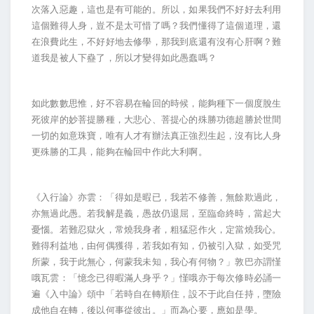
次落入惡趣，這也是有可能的。所以，如果我們不好好去利用
這個難得人身，豈不是太可惜了嗎？我們懂得了這個道理，還
在浪費此生，不好好地去修學，那我到底還有沒有心肝啊？難
道我是被人下蠱了，所以才變得如此愚蠢嗎？
如此數數思惟，好不容易在輪回的時候，能夠種下一個度脫生
死彼岸的妙菩提勝種，大悲心、菩提心的殊勝功德超勝於世間
一切的如意珠寶，唯有人才有辦法真正強烈生起，沒有比人身
更殊勝的工具，能夠在輪回中作此大利啊。
《入行論》亦雲：「得如是暇已，我若不修善，無餘欺過此，
亦無過此愚。若我解是義，愚故仍退屈，至臨命終時，當起大
憂惱。若難忍獄火，常燒我身者，粗猛惡作火，定當燒我心。
難得利益地，由何偶獲得，若我如有知，仍被引入獄，如受咒
所蒙，我于此無心，何蒙我未知，我心有何物？」敦巴亦謂慬
哦瓦雲：「憶念已得暇滿人身乎？」慬哦亦于每次修時必誦一
遍《入中論》頌中「若時自在轉順住，設不于此自任持，墮險
成他自在轉，後以何事從彼出。」而為心要，應如是學。