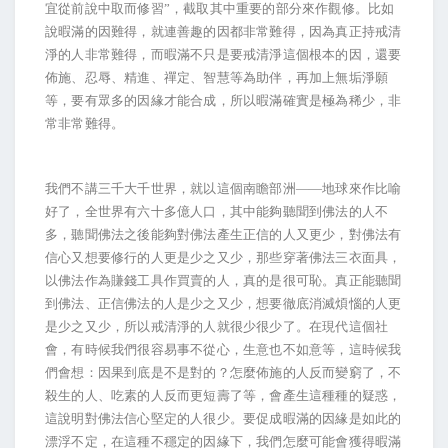
宜從前說中取而修習”，截取其中重要的部分來作觀修。比如
說暇滿的因難得，就連善趣的因都非常難得，因為真正持戒清
淨的人非常難得，而暇滿不只是要戒清淨這個根本的因，還要
佈施、忍辱、精進、禪定、智慧等為助伴，再加上無垢淨願
等，要有眾多的因緣才能合成，所以暇滿確實是極為稀少，非
常非常難得。
我們不講三千大千世界，就以這個南瞻部洲——地球來作比喻
好了，全世界有六十多億人口，其中能夠聽聞到佛法的人不
多，聽聞佛法之後能夠對佛法產生正信的人又更少，對佛法有
信心又想要修行的人更是少之又少，那些穿著佛法三衣面具，
以佛法作為賺錢工具作買賣的人，真的是很可恥。真正能聽聞
到佛法、正信佛法的人是少之又少，想要徹底消滅煩惱的人更
是少之又少，所以戒清淨的人就很少很少了。在現代這個社
會，有時候我們很容易事不從心，生意也不如意等，這時候我
們會想：因果到底是不是對的？怎麼佈施的人反而變窮了，不
殺生的人、吃素的人反而更短壽了等，會產生這種種的疑惑，
這說明對佛法信心堅定的人很少。要促成暇滿的因緣是如此的
漂浮不定，在這種不穩定的因緣下，我們怎麼可能會獲得暇滿