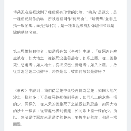
博朵瓦在這裡說到了種種稀有珍貴的比喻。“梅烏”是藏文，是
一種糌粑所作的糕，所以這裡叫作“梅烏食”。“騎野馬”並非是
(1)
指一般的馬，而是指盰
，是一種看起來有點像驢但並非是
驢的動物名稱。
第三思惟極難得者，如是暇身如《事教》中說，「從惡趣死複
生彼者，如大地土，從彼死沒生善趣者，如爪上塵。從二善趣
死生惡趣者，如大地土，從彼沒已生善趣者，如爪上塵。」故
從善趣惡趣二俱難得，若作是念，彼由何故如是難得？
《事教》中說到，我們從惡趣中死後再轉為惡趣，如同大地的
沙土一樣的多；可是從惡趣死後到善趣，如同爪上的灰塵一樣
的少。同樣的，從人天的善趣死了之後投往到惡趣，如同大地
的沙土一樣多；從善趣死後到善趣，如同爪上塵一樣的少。所
以，無論是從惡趣來還是從善趣來，要投生到善趣，都是一樣
困難。