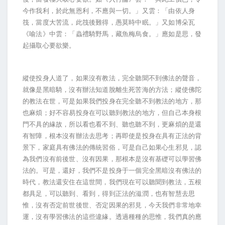
今作我利，於此無恩利，不應與一切。」又雲：「由依人身
筏，當度大苦流，此筏後難得，愚莫時中眠。」又如博朵瓦
《喻法》中雲：「蟲禮騎野馬，藏魚梅烏食。」應如是思，發
起攝取心要欲樂。
縱使投身人道了，如果沒有教法，完全聽聞不到佛法的聲音，
就像是黑暗騎，沒有辦法知道脫離生死苦海的方法；縱使佛陀
的教法在世，可是如果我們投身在完全聽不到教法的地方，那
也麻煩；好不容易投身在可以聽到教法的地方，但自己本身根
門不具的緣故，所以看也看不到、聽也聽不到，更麻煩的是還
有智障，根本沒有辦法去思考；再即使是投身在具有正法的背
景下，家庭具有佛法的傳統習俗，可是自己如果心生邪見，認
為我們沒有前後世、沒有因果，那根本是沒有基礎可以學習佛
法的。可是，還好，我們不是投身于一個完全黑暗沒有佛法的
時代，教法還安住在這世間，我們現在可以聽聞到教法，五根
都具足，可以聽到、看到，得到正法的滋潤，也有智慧去思
惟，沒有否定前世後世、否定因果的邪見，今天我們非常地幸
運，沒有學習佛法的這些違緣。透過種種的思惟，我們真的應