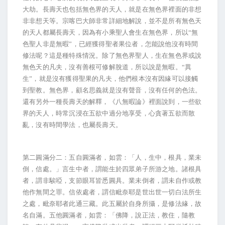
大劫。長壽天也包括無色界的天人，就是在無色界裡面的非想
非非想天等。宗喀巴大師非常詳細地解說，並不是所有無色天
的天人都屬長壽天，因為有小乘聖人會生在無色界，所以“無
色聖人非是無暇”，已經獲得聖者果位者，怎能說他沒有時間
修法呢？這是種特殊情況。除了無色界聖人，生在無色界或說
無色天的凡夫，沒有善根可修解脫道，所以說是無暇。“異
生”，就是沒有獲得聖果的凡夫，他們根本沒有因緣可以接觸
到聖教。無色界，顧名思義就是沒有聲音，沒有任何的色法。
還有另外一種長壽天的解釋，《八無暇論》裡面說到，一些欲
界的天人，時常沉浸在五欲中過分地享受，心貪著五欲而散
亂，沒有時間學法，也屬長壽天。
第二圓滿分二：五自圓滿者，如雲：「人，生中，根具，業未
倒，信處。」言生中者，謂能生於四眾弟子所游之地。諸根具
者，謂非騃啞，支節眼耳皆悉圓具。業未倒者，謂未自作或教
他作無間之罪。信依處者，謂信毗奈耶是世出世一切白法所生
之處，毗奈耶者此通三藏。此五屬於自身所攝，是修法緣，故
名自滿。五他圓滿者，如雲：「佛降，說正法，教住，隨教