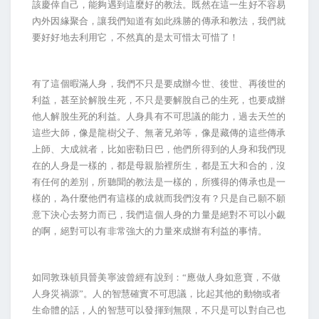
該慶倖自己，能夠遇到這麼好的教法。既然在這一生好不容易
內外因緣聚合，讓我們知道有如此殊勝的傳承和教法，我們就
要好好地去利用它，不然真的是太可惜太可惜了！
有了這個暇滿人身，我們不只是要成辦今世、後世、再後世的
利益，甚至於解脫生死，不只是要解脫自己的生死，也要成辦
他人解脫生死的利益。人身具有不可思議的能力，過去天竺的
這些大師，像是龍樹父子、無著兄弟等，像是藏傳的這些傳承
上師、大成就者，比如密勒日巴，他們所得到的人身和我們現
在的人身是一樣的，都是母親胎裡所生，都是五大和合的，沒
有任何的差別，所聽聞的教法是一樣的，所獲得的傳承也是一
樣的，為什麼他們有這樣的成就而我們沒有？只是自己願不願
意下決心去努力而已，我們這個人身的力量是絕對不可以小覷
的啊，絕對可以有非常強大的力量來成辦有利益的事情。
如同敦珠頓貝晉美寧波曾經有說到：“應做人身如意寶，不做
人身災禍源”。人的智慧確實不可思議，比起其他的動物或者
生命體的話，人的智慧可以發揮到無限，不只是可以對自己也