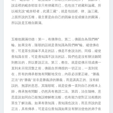
說這裡的毗奈耶並非只有律藏而已，也包括了經藏和論藏。所
以補充說“毗奈耶者，此通三藏”，就是包括經、律、論三藏。
上面所說的五種，最主要是由自己的因緣去促成修法的圓滿，
所以說是五種自圓滿。
*
五種他圓滿功德：第一，有佛降住。第二，佛親自為我們轉
*
輪。如果沒有，隨順的話就是善知識為我們轉
輪。縱使佛在
世，可是眾生因緣不具足的話，佛是不會說法的。同樣，縱使
善知識在世，可是善知識不說法的話，我們也是沒有辦法聽聞
到教法的，所以要說正法。第三，教住。就是從佛示現成佛一
直到未示現涅槃之前，佛親自所傳授的一切正法，一直到現
在，所有的傳承都無有間斷地安住，內容必須要正確。“勝義
正法”的“勝義”並非是勝義諦的勝義，而是講真正的、沒有錯
誤的、無謬的意思。其隨順呢，就是從佛一直到自己的根本上
師，傳承無有間斷，仍然具有教證二法。第四，法住隨轉。意
思是說如同自己能無誤瞭解教法般，也有能力使對正法相應的
眾生了解法義。如果有善知識，善知識也說法，而且所說的是
正法，具有傳承，可是這位善知識如果沒有辦法使他的弟子依