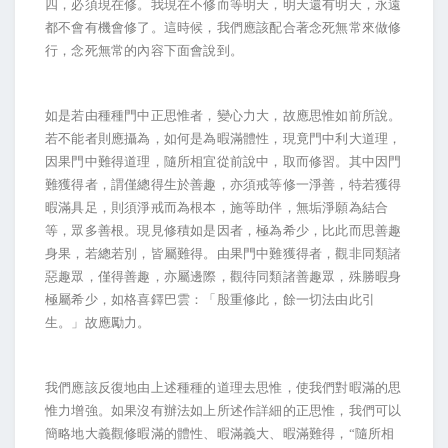
四，必須現在修。我現在不修而等明天，明天還有明天，永遠
都不會有機會修了。這時候，我們應該配合著念死無常來做修
行，念死無常的內容下面會說到。
如是若由種種門中正思惟者，變心力大，故應思惟如前所說。
若不能者則應攝為，如何是為暇滿體性，現竟門中利大道理，
因果門中難得道理，隨所相宜從前說中，取而修習。其中因門
難獲得者，謂僅總得生於善趣，亦須戒等修一淨善，特若獲得
暇滿具足，則須淨戒而為根本，施等助伴，無垢淨願為結合
等，眾多善根。現見修積如是因者，極為希少，比此而思善趣
身果，若總若別，皆屬難得。由果門中難獲得者，觀非同類諸
惡趣眾，僅得善趣，亦屬邊際，觀待同類諸善趣眾，殊勝暇身
極屬希少，如格喜鐸巴雲：「殷重修此，餘一切法由此引
生。」故應勵力。
我們應該反復地由上述種種的道理去思惟，使我們對暇滿的思
惟力增強。如果沒有辦法如上所述作詳細的正思惟，我們可以
簡略地大義觀修暇滿的體性、暇滿義大、暇滿難得，“隨所相