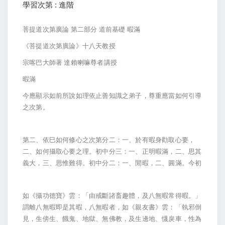
學習次第 : 進階
菩提道次第廣論
第二部分
道前基礎
暇滿
《菩提道次第廣論》十八天教授
宗喀巴大師著
達賴喇嘛尊者講授
暇滿
今應顯示如前所說如理依止善知識之弟子，尊重應當如何引導
之次第。
第二、依巳如何修心之次第分二：一、於有暇身勸取心要，
二、如何攝取心要之理。初中分三：一、正明暇滿，二、思其
義大，三、思惟難得。初中分二：一、閒暇，二、圓滿。今初
如《攝功德寶》雲：「由戒斷諸畜趣體，及八無暇常得暇。」
謂離八無暇即是其暇，八無暇者，如《親友書》雲：「執邪倒
見，生傍生、餓鬼、地獄、無佛教，及生邊地、懱戾車，性為