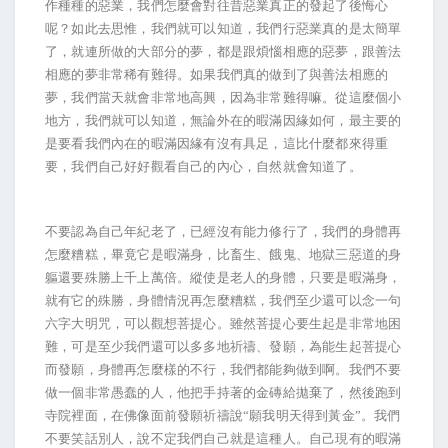
作種種的惡業，我們怎麼會對往昔惡業真正的發起了後悔心
呢？如此去思惟，我們就可以知道，我們行惡業真的是太簡單
了，就連所做的大部分的夢，都是跟煩惱相應的惡夢，跟善法
相應的夢非常稀有難得。如果我們真的做到了與善法相應的
夢，我們當天就會非常地高興，因為非常難得嘛。從這麼個小
地方，我們就可以知道，無論外在的暇滿因緣如何，最主要的
是要看我們內在的暇滿因緣有沒有具足，這比什麼都來得重
要，我們自己好好觀看自己的內心，自然就會知道了。
不要認為自己年紀老了，已經沒有能力修行了，我們的身體再
怎麼糟糕，畢竟它是暇滿身，比畜生、餓鬼、地獄三惡道的身
軀還要殊勝上千上萬倍。縱使是老人的身體，只要是暇滿身，
就有它的殊勝，身體情況再怎麼糟糕，我們至少還可以念一句
六字大明咒，可以觀想菩提心。雖然菩提心要生起是非常地困
難，可是至少我們還可以多多地祈禱、發願，為能生起菩提心
而發願，身體再怎麼樣的不行，我們都能夠做到啊。我們不要
做一個非常愚蠢的人，他把手持著的金磚給拋棄了，然後跑到
寺院裡面，在佛像面前發願祈禱說“願我明天得到黃金”。我們
不要笑話別人，說不定我們自己就是這種人。自己現有的暇滿