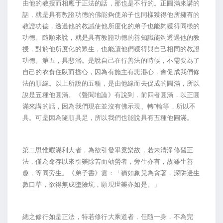
由他的教授而相應于正法的話，那也是不行的。正圓滿來講的
話，就是具有教證功德的佛能夠使弟子也同樣獲得他所擁有的
教證功德，透過他的教誡使他所度化的弟子也能夠獲得同樣的
功德。隨順來說，就是具有教證功德的善知識能夠透過他的教
授，對於他所度化的眾生，也能讓他們獲得與自己相同的教證
功德。第五，具悲湣。是說自己在行善法的時候，不需要為了
自己的衣食住臥而擔心，因為有施主有悲湣心，會促成我們修
法的順緣。以上所說的五種，是由他緣而去促成的圓滿，所以
說是五種他圓滿。《聲聞地論》有說到，前四者圓滿，以正圓
*
滿來講的話，因為我們現在並沒有佛示現、轉
輪等，所以不
具。可是因為隨順具足，所以我們也能說具有五種他圓滿。
第二思惟暇滿利大者，為欲引發畢竟樂故，若未清淨修習正
法，僅為命存以來引樂除苦而劬勞者，旁生亦有，故雖生善
趣，等同旁生。《弟子書》雲：「猶如象兒為貪著，深阱邊生
數口草，欲得無成墮險坑，願現世樂亦如是。」
總之修行如是正法，特若修行大乘道者，任隨一身，不為完