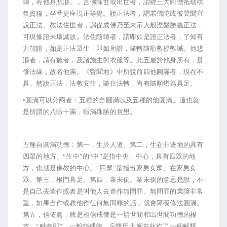
轉，有他具悲湣。」言佛降世或出世者，謂經三大阿僧祗劫積
集資糧，坐菩提座現正等覺。說正法者，謂若佛陀或彼聲聞宣
說正法。教法住世者，謂從成佛乃至未示入般涅槃勝義正法，
可現修證未壞滅故。法住隨轉者，謂即如是證正法者，了知有
力能證，如是正法眾生，即如所證，隨轉隨順教授教誡。他悲
湣者，謂有施者，及諸施主與衣服等。此五屬於他身所有，是
修法緣，故名他滿。《聲聞地》中所說前四他圓滿者，現在不
具。然說正法，法教安住，隨住法轉，尚有隨順堪為具足。
•圓滿可以分兩者：五種的自圓滿以及五種的他圓滿。這也就
是所謂的八暇十滿，暇滿殊勝的意思。
五種自圓滿功德：第一，生於人道。第二，生在非邊地的具有
四眾的地方。“生中”的“中”是指中央、中心，具有四眾的地
方，也就是佛教的中心。“四眾”是指出家男女眾、在家男女
眾。第三，根門具足。第四，業未倒。業未倒的意思是說，不
是自己去造作或者是叫他人去造作無間罪。無間罪的業障非常
重，如果自作或教他作任何無間罪的話，就會障礙修法圓滿。
第五，信依處，就是相信戒律是一切世間和出世間功德的根
本。“毗奈耶”，一般指戒律，宗喀巴大師在此作了一個解釋，