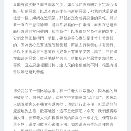
又能有多少呢？非常非常的少。如果我們沒有魄力下定決心懺
悔一切的惡業，以及不再造作任何新的惡業，那我們就還是跟
往昔一樣，繼續在造惡業，那就必定會感得惡趣的果報。所以
要一直在三惡道輪轉，是非常容易的一件事情，而要在惡趣裡
面行善是非常困難的，如同我們可以看得到的畜生道的眾生，
它們之間互相搏鬥、嗔恨，要發起善心應該是非常非常困難
的。因為善心是要通過智慧發起，而後去行持善心才有善行。
所以不要認為在三惡道裡面好象只有還業受苦，錯了，它們還
在繼續造惡業，墮落地獄的怨言、嗔恨所造的惡業更加恐怖，
導致一直在惡趣裡面打轉，連人天的名稱都聽不到，很難有機
會脫離惡趣到善趣。
博朵瓦說了一個比喻故事，有一位老人非常傷心，因為他的雕
房被劫了。雕房名瑪恰，這裡的中文翻譯為“瑪卡喀”。後來老
人聽說雕房又有機會可以再得，他雖已行走不便，但還是顛顛
簸簸地跑去看，歡喜地說：這不是做夢吧？今天，我們獲得暇
滿人身，要有老人失而復得雕房的歡喜心一樣才是。僅有歡喜
還不夠，還要用歡喜心來修正法。如果還沒有生起這種歡喜