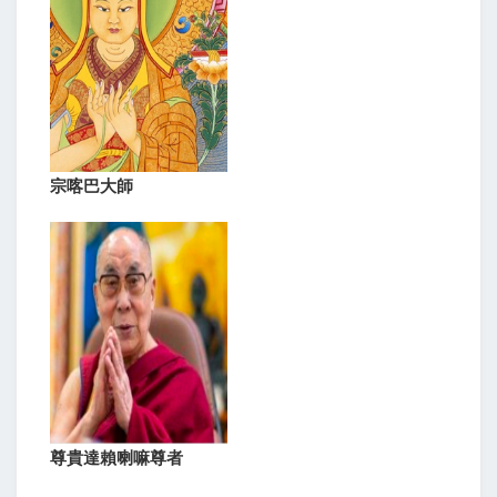
宗喀巴大師
尊貴達賴喇嘛尊者