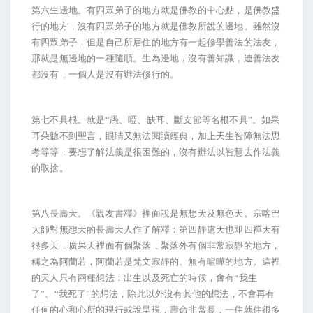
第六生邊地。有四眾弟子的地方就是佛教的中心點，是佛教盛
行的地方，沒有四眾弟子的地方就是佛教所說的邊地。雖然沒
有四眾弟子，但是自己所居住的地方有一起修學善法的法友，
那就是無邊地的一種隨順。生為邊地，沒有善知識，連善法友
都沒有，一個人是沒有辦法修行的。
第七不具根。就是“愚、啞、缺耳、斷支節等名根不具”。如果
耳朵聽不到聖言，眼睛又無法閱讀經典，加上天生智障無法思
考等等，要想了解法義是很困難的，沒有辦法以智慧去作法義
的取捨。
第八長壽天。《親友書釋》裡面說是無想天及無色天。宗喀巴
大師對無想天的長壽天人作了解釋：第四靜慮天也即四禪天有
很多天，廣果天裡面有個聚落，聚落外有個非常寂靜的地方，
稱之為阿蘭若，阿蘭若是梵文寂靜的、無有喧嘩的地方。這裡
的天人只有兩種想法：出生以及死亡的時候，會有“我生
了”、“我死了”的想法，除此以外沒有其他的想法，不會再有
任何的心和心所的現行或說呈現，壽命非常長，一住就住很多