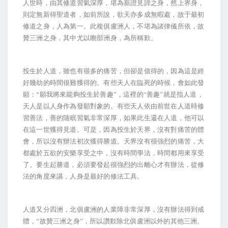
人世時，由其修道習氣深厚，堪為新證見諦之身，然上界身，
則定無新得聖道者，如前所說，欲天亦多成無暇處，故于最初
修道之身，人為第一。此複俱盧洲人，不堪為諸律儀所依，故
贊三洲之身，其中尤以瞻部洲身，為所稱歎。
投生於人道，雖也有很多的痛苦，但卻是值得的，因為這是經
好幾劫的時間很難獲得的。有些天人在臨死的時候，會如此發
願：“願我將來能夠投生於善趣”，這裡的“善趣”就是指人道，
天人是以人身作為發願對象的。有些天人依由前世在人道時修
習善法，善的隨眠習氣非常深厚，如果此生還在人道，他可以
在這一世獲得見道。可是，因為投生於天界，沒有對痛苦的體
會，所以沒有辦法初次獲得勝道。天界沒有很強烈的痛苦，大
都處於五欲的安樂享受之中，沒有時間學法，時間都用來享受
了。要生起勝道，必須要發起很強烈的出離心才有辦法，從修
法的角度來講，人身是最好的修法工具。
人道又分四洲，北俱盧洲的人業障非常深厚，沒有辦法得到戒
體，“故贊三洲之身”，所以讚歎除北俱盧洲以外的其他三洲。