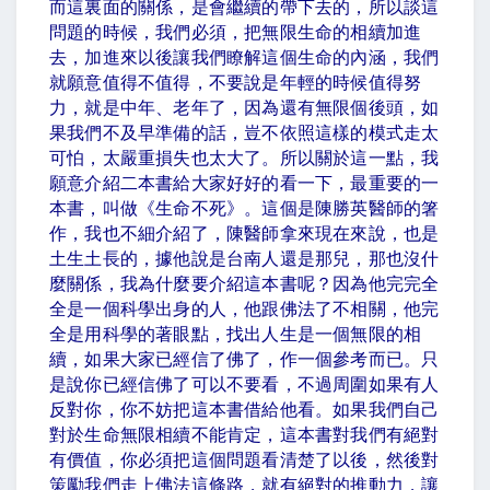
而這裏面的關係，是會繼續的帶下去的，所以談這
問題的時候，我們必須，把無限生命的相續加進
去，加進來以後讓我們瞭解這個生命的內涵，我們
就願意值得不值得，不要說是年輕的時候值得努
力，就是中年、老年了，因為還有無限個後頭，如
果我們不及早準備的話，豈不依照這樣的模式走太
可怕，太嚴重損失也太大了。所以關於這一點，我
願意介紹二本書給大家好好的看一下，最重要的一
本書，叫做《生命不死》。這個是
陳勝英
醫師的箸
作，我也不細介紹了，
陳
醫師拿來現在來說，也是
土生土長的，據他說是台南人還是那兒，那也沒什
麼關係，我為什麼要介紹這本書呢？因為他完完全
全是一個科學出身的人，他跟佛法了不相關，他完
全是用科學的著眼點，找出人生是一個無限的相
續，如果大家已經信了佛了，作一個參考而已。只
是說你已經信佛了可以不要看，不過周圍如果有人
反對你，你不妨把這本書借給他看。如果我們自己
對於生命無限相續不能肯定，這本書對我們有絕對
有價值，你必須把這個問題看清楚了以後，然後對
策勵我們走上佛法這條路，就有絕對的推動力，讓