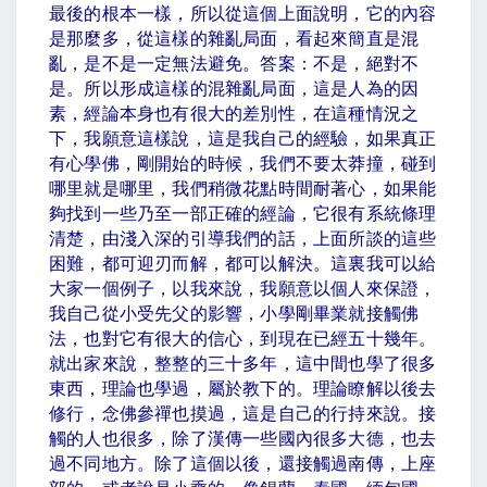
最後的根本一樣，所以從這個上面說明，它的內容
是那麼多，從這樣的雜亂局面，看起來簡直是混
亂，是不是一定無法避免。答案：不是，絕對不
是。所以形成這樣的混雜亂局面，這是人為的因
素，經論本身也有很大的差別性，在這種情況之
下，我願意這樣說，這是我自己的經驗，如果真正
有心學佛，剛開始的時候，我們不要太莽撞，碰到
哪里就是哪里，我們稍微花點時間耐著心，如果能
夠找到一些乃至一部正確的經論，它很有系統條理
清楚，由淺入深的引導我們的話，上面所談的這些
困難，都可迎刃而解，都可以解決。這裏我可以給
大家一個例子，以我來說，我願意以個人來保證，
我自己從小受先父的影響，小學剛畢業就接觸佛
法，也對它有很大的信心，到現在已經五十幾年。
就出家來說，整整的三十多年，這中間也學了很多
東西，理論也學過，屬於教下的。理論瞭解以後去
修行，念佛參禪也摸過，這是自己的行持來說。接
觸的人也很多，除了漢傳一些國內很多大德，也去
過不同地方。除了這個以後，還接觸過南傳，上座