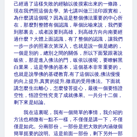
己經過了這樣失敗的經驗以後摸索出來的一條路，
現在我們照這個去學。第七講叫做三法印跟實相，
為什麼講這個呢？因為這是整個佛法重要的中心所
在，那麼對整體有個認識，舉個比喻來說，我們要
到那裏去，或者說要到高雄，到高雄方向向南要經
過什麼？大體上面認識，有了整個的認識，讓我們
一步一步的照著次第深入，也就是說一個是總的，
一個是別的，總別之間的關係，所以下面緊跟著說
皈依，那是進入佛法的門，皈依以後呢，要瞭解黑
白業果，這是學佛的基本，這個基本非常重要的，
也就是說學佛的基礎教育
,
有了這個以後
,
佛法慢慢
的向上提升
,
真實的提升
,
徹底的受用佛法。下面就
講怎麼生出離心，怎麼發菩提心，最後一個要悟證
空性，悟證空性究竟了成就佛果。一共分十二個，
剩下來是結論。
我在這裏呢，我有一個簡單的事情，我介紹的
方法也稍微有一點不一樣，不僅僅是講一下，不僅
僅是如此。分兩部份，一部份是把大致的內涵做個
簡單扼要的說明。這是前面一部份，剩下另外一部