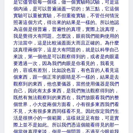
是它儘管取每一個樣，做一個實驗時試驗，可是這
個內涵，是可以普遍涵蓋一切的；第三點，它這個
實驗可以重被實驗，不但重複實驗，不管任何情況
照著這個方式，得出來的結果是一樣的。所以他認
為這個是很普遍，普遍性的真理，實際上說真理，
我是覺得大有問題。怎麼說，眼前我們能夠使用的
方法當中，這是比較涵蓋面大而且正確的。為什麼
談真理兩個字，這是大有問題的，就是以科學自己
來說，第一個他是可以觀察得到的，或者是肉眼還
要透過一次，因為我們肉眼是你看見的，我看見
的，容或有差別，比如說色盲，有色盲的人看見這
個東西，跟一個正常的眼睛是不一樣的，結果是去
觀察到的東西，他也要儀器，當然使用儀器是我們
自己，因此有太多東西，是我們無法觀察得到的，
既然有無法觀察到的東西在，我們放眼看我們的整
個世界，小大從兩個方面看，小有很多東西我們看
不見，大有很多東西同樣看不見。因此假定我們生
活是很狹小的一個範圍，這樣就足足有餘，可是實
際上並不是如此。所以我們憑這個能看得見的那一
個當做真理來談，倒是一個問題，不過至少眼前我