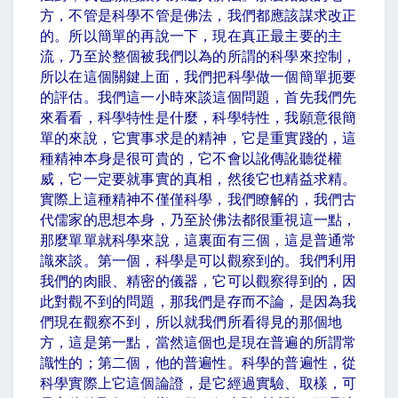
方，不管是科學不管是佛法，我們都應該謀求改正
的。所以簡單的再說一下，現在真正最主要的主
流，乃至於整個被我們以為的所謂的科學來控制，
所以在這個關鍵上面，我們把科學做一個簡單扼要
的評估。我們這一小時來談這個問題，首先我們先
來看看，科學特性是什麼，科學特性，我願意很簡
單的來說，它實事求是的精神，它是重實踐的，這
種精神本身是很可貴的，它不會以訛傳訛聽從權
威，它一定要就事實的真相，然後它也精益求精。
實際上這種精神不僅僅科學，我們瞭解的，我們古
代儒家的思想本身，乃至於佛法都很重視這一點，
那麼單單就科學來說，這裏面有三個，這是普通常
識來談。第一個，科學是可以觀察到的。我們利用
我們的肉眼、精密的儀器，它可以觀察得到的，因
此對觀不到的問題，那我們是存而不論，是因為我
們現在觀察不到，所以就我們所看得見的那個地
方，這是第一點，當然這個也是現在普遍的所謂常
識性的；第二個，他的普遍性。科學的普遍性，從
科學實際上它這個論證，是它經過實驗、取樣，可