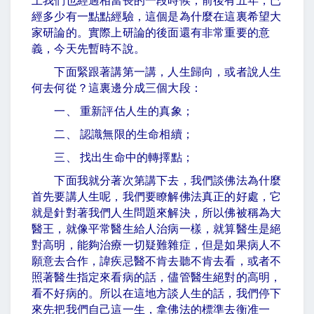
上我們也經過相當長的一段時候，前後有五年，已
經多少有一點點經驗，這個是為什麼在這裏希望大
家研論的。實際上研論的後面還有非常重要的意
義，今天先暫時不說。
下面緊跟著講第一講，人生歸向，或者說人生
何去何從？這裏邊分成三個大段：
一、 重新評估人生的真象；
二、 認識無限的生命相續；
三、 找出生命中的轉擇點；
下面我就分著次第講下去，我們談佛法為什麼
首先要講人生呢，我們要瞭解佛法真正的好處，它
就是針對著我們人生問題來解決，所以佛被稱為大
醫王，就像平常醫生給人治病一樣，就算醫生是絕
對高明，能夠治療一切疑難雜症，但是如果病人不
願意去合作，諱疾忌醫不肯去聽不肯去看，或者不
照著醫生指定來看病的話，儘管醫生絕對的高明，
看不好病的。所以在這地方談人生的話，我們停下
來先把我們自己這一生，拿佛法的標準去衡准一