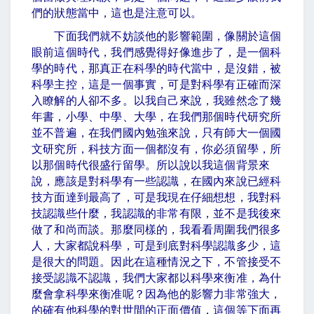
們的狀態當中，這也是注意可以。
下面我們就不妨談他的影響範圍，像關於這個
眼前這個時代，我們感覺得好像進步了，是一個科
學的時代，那真正在科學的時代當中，是沒錯，被
科學主控，這是一個事實，可是對科學有正確而深
入瞭解的人卻不多。以我自己來說，我雖然念了幾
年書，小學、中學、大學，在我們那個時代研究所
並不普遍，在我們國內勉強來說，只有師大一個國
文研究所，科技方面一個都沒有，你必須留學，所
以那個時代很盛行留學。所以說以我這個背景來
說，應該是對科學有一些認識，在國內來說已經科
技方面達到最高了，可是我現在仔細想想，我對科
技認識些什麼，我認識的非常有限，並不是我後來
做了和尚而談。那麼同樣的，我看看周圍我們很多
人，大家都說科學，可是到底對科學認識多少，這
是很大的問題。因此在這種情況之下，不管接受不
接受認識不認識，我們大家都以科學來衡准，為什
麼會拿科學來衡准呢？因為他的影響力非常強大，
的確有他科學的對世間的正面價值，這個等下面再