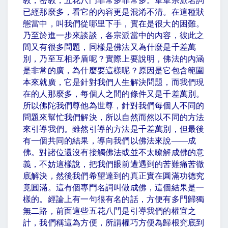
教，密教，五花八門非常多非常多。單單宗派名詞
已經那麼多，看它的內容更是混淆不清。在這種狀
態當中，叫我們從哪里下手，實在是很大的困難。
乃至於進一步來談談，各宗派當中的內容，彼此之
間又有很多問題，同樣是佛法又為什麼是千差萬
別，乃至互相矛盾呢？實際上要說明，佛法的內涵
是非常的廣，為什麼要這樣呢？原因是它包含範圍
本來就廣，它是針對我們人生解決問題，而我們現
在的人那麼多，每個人之間的條件又是千差萬別。
所以佛陀我們尊他為世尊，針對我們每個人不同的
問題來幫忙我們解決，所以自然而然以不同的方法
來引導我們。雖然引導的方法是千差萬別，但最後
有一個共同的結果，導向我們以佛法來說
——
成
佛。對諸位還沒有接觸佛法或並不太瞭解成佛的意
義，不妨這樣說，把我們眼前遭遇到的苦難痛苦徹
底解決，然後我們希望達到的真正實在圓滿功德究
竟圓滿。這有個專門名詞叫做成佛，這個結果是一
樣的。經論上有一句很有名的話，方便有多門歸獨
無二路，前面這些五花八門是引導我們的權宜之
計，我們稱這為方便，所謂權巧方便為歸根究底到