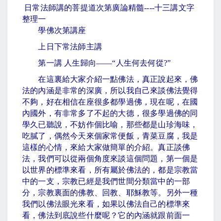
日常法師講的菩提道次第廣論精髓
----
十三講文字
整理一
學佛次第講座
上日下常法師主講
第一講 人生歸向
——“
人生何去何從
?”
在這裏給大家介紹一點佛法，真正說起來，佛
法的內涵是非常的深廣，所以我自己來談佛法覺得
不夠，好在相信在座很多都學過佛，現在呢，在國
內國外，有非常多了不起的大德，很多學過佛的同
學久已聽說，不妨作個比喻，那些都是山珍海味，
吃膩了，偶然今天來個家常便飯，青菜豆腐，我是
這樣的心情，來給大家做簡單的介紹。真正談佛
法，我們可以從兩個角度來談這個問題，第一個是
以世界的標準來看，所有屬於佛法的，都是宗教當
中的一支，宗教已經是我們世間分類當中的一部
分，宗教裏面的佛教、回教、耶穌教等。另外一種
我們以佛法眼光來看，如果以佛法自己的標準來
看，佛法到底說些什麼呢？它的內涵就跟前面一