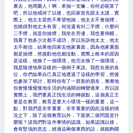
裏去，他周圍人！啊，來抽一支嘛，你何必呢算了
吧，所以他戒掉了以後，也回家首先跟太太講，實
際上，他太太當然不希望他抽，他太太不會抽煙，
也曉得對他丈夫有害，何況還有叫二手煙，什麼叫
二手煙，就是你抽煙，我坐在旁邊，我也要倒楣，
我看了他多少次都不成功，所以告訴他太太，他太
太不相信，結果他回家去他家裏面，因為他家裏面
都是抽煙，然後勸他也都沒動，實際上根本的原因
是這樣，他換了一個環境，他完全換了一個環境，
我是隨便地舉這樣的一個例子來說。我想在座的各
位，你們如果自己真正地透過了這樣的學習，然後
也參加了研討，那時你有了一群新的朋友，漸漸地
你會慢慢慢慢地生活的內涵開始轉變過來，所以說
實際上，我們要真正找生活的轉捩點，這個真正主
要是在教育，教育是要大小環境一樣的重要，這一
點，對我們是非常重要，非常重要的因此這樣的情
況之下，除了這個教育以外，下面第二個問題是什
麼呢？談我們對這件事情的認識，如果認識以後，
會有堅強的意志，經過這兩個東西的話，就能夠開