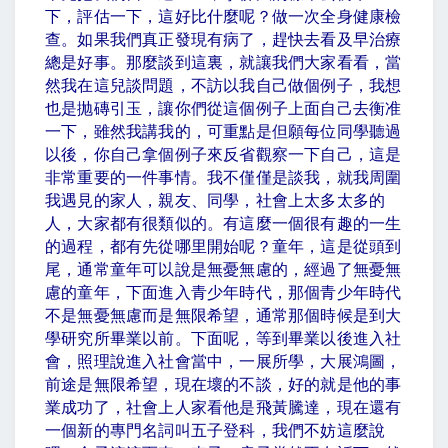
下，評估一下，這好比什麼呢？做一次全身健康檢
查。如果我們真正發現有病了，趕快去看及早治療
總是好事。那麼談到這裏，就讓我們大家看看，當
然我在這兒談問題，不訪以我自己做個例子，我想
也是抛磚引玉，讓你們從這個例子上面自己去衡准
一下，雖然我講我的，可重點是但願每位同學聽過
以後，你自己拿個例子來反省觀察一下自己，這是
非常重要的一件事情。我不僅僅是談我，就我周圍
我遇見的家人，親友、同學，社會上太多太多的
人，大家都有很類似的。有這麼一個很有趣的一生
的過程，都有先從哪里開始呢？童年，這是從頭到
尾，通常童年可以說是無憂無慮的，經過了無憂無
慮的童年，下面進入青少年時代，那個青少年時代
不是無憂無慮而是無限希望，通常那個時候是到大
學研究所畢業以前。下面呢，等到畢業以後進入社
會，照理說進入社會當中，一展所學，大展鴻圖，
前途是無限希望，現在壞的不談，好的就是他的事
業成功了，社會上人家看他是飛黃騰達，現在還有
一個新的專門名詞叫五子登科，我們不妨這麼說