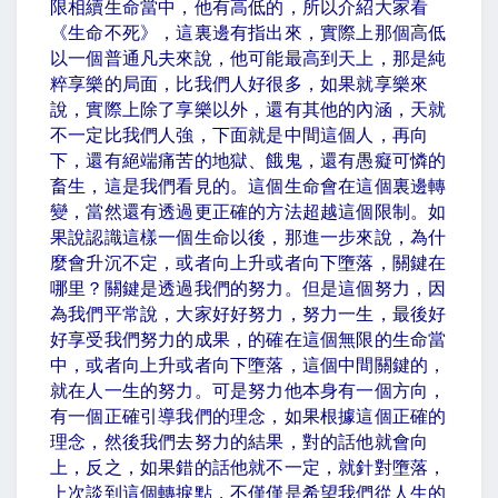
限相續生命當中，他有高低的，所以介紹大家看
《生命不死》，這裏邊有指出來，實際上那個高低
以一個普通凡夫來說，他可能最高到天上，那是純
粹享樂的局面，比我們人好很多，如果就享樂來
說，實際上除了享樂以外，還有其他的內涵，天就
不一定比我們人強，下面就是中間這個人，再向
下，還有絕端痛苦的地獄、餓鬼，還有愚癡可憐的
畜生，這是我們看見的。這個生命會在這個裏邊轉
變，當然還有透過更正確的方法超越這個限制。如
果說認識這樣一個生命以後，那進一步來說，為什
麼會升沉不定，或者向上升或者向下墮落，關鍵在
哪里？關鍵是透過我們的努力。但是這個努力，因
為我們平常說，大家好好努力，努力一生，最後好
好享受我們努力的成果，的確在這個無限的生命當
中，或者向上升或者向下墮落，這個中間關鍵的，
就在人一生的努力。可是努力他本身有一個方向，
有一個正確引導我們的理念，如果根據這個正確的
理念，然後我們去努力的結果，對的話他就會向
上，反之，如果錯的話他就不一定，就針對墮落，
上次談到這個轉捩點，不僅僅是希望我們從人生的