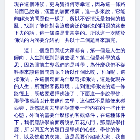
現在這個時候，更為覺得何等幸運，因為這一條路
前面已說過，涵蓋的層面很廣，進一步來說，它能
夠解決的問題也一樣了，所以不管情況是如何的糟
亂，找到了能針對著這麼廣泛的解決的問題的路走
下去的話，這一條路是非常美的。所以這一次關於
佛法的內涵要介紹的一共以十二個題目來講完。
這十二個題目我想大家都有，第一個是人生的
歸向，人生到底到那裏去呢？第二個是科學的迷
思，因為眼前主導我們的是科學，為什麼我們不從
科學來談這個問題呢？所以作個比較，下面呢，選
擇佛法，在這個裏面為什麼選擇佛法，這是從現在
的人生，所面對客觀環境，走到選擇佛法的這一條
路徑上，既然要選擇佛法了，下面進一步說學佛，
那學佛應該以什麼條件去學，這個並不是隨便東碰
西碰，既然認真去學的話需要一些內在的一些什麼
心態，外面的需要什麼樣的客觀條件，在這種條件
下，我們應該學前面所說的五花八門，那應該學什
麼，所以四五六的題目是學佛的心態、學佛的條
件、以及佛道的次第。這是我要介紹給大家，我自