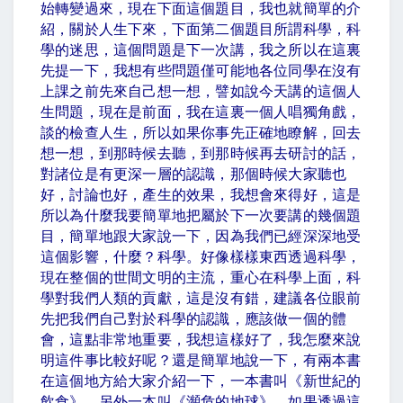
始轉變過來，現在下面這個題目，我也就簡單的介
紹，關於人生下來，下面第二個題目所謂科學，科
學的迷思，這個問題是下一次講，我之所以在這裏
先提一下，我想有些問題僅可能地各位同學在沒有
上課之前先來自己想一想，譬如說今天講的這個人
生問題，現在是前面，我在這裏一個人唱獨角戲，
談的檢查人生，所以如果你事先正確地瞭解，回去
想一想，到那時候去聽，到那時候再去研討的話，
對諸位是有更深一層的認識，那個時候大家聽也
好，討論也好，產生的效果，我想會來得好，這是
所以為什麼我要簡單地把屬於下一次要講的幾個題
目，簡單地跟大家說一下，因為我們已經深深地受
這個影響，什麼？科學。好像樣樣東西透過科學，
現在整個的世間文明的主流，重心在科學上面，科
學對我們人類的貢獻，這是沒有錯，建議各位眼前
先把我們自己對於科學的認識，應該做一個的體
會，這點非常地重要，我想這樣好了，我怎麼來說
明這件事比較好呢？還是簡單地說一下，有兩本書
在這個地方給大家介紹一下，一本書叫《新世紀的
飲食》，另外一本叫《瀕危的地球》。如果透過這