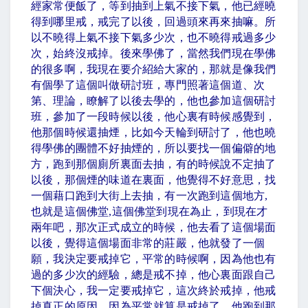
經家常便飯了，等到抽到上氣不接下氣，他已經曉
得到哪里戒，戒完了以後，回過頭來再來抽嘛。所
以不曉得上氣不接下氣多少次，也不曉得戒過多少
次，始終沒戒掉。後來學佛了，當然我們現在學佛
的很多啊，我現在要介紹給大家的，那就是像我們
有個學了這個叫做研討班，專門照著這個道、次
第、理論，瞭解了以後去學的，他也參加這個研討
班，參加了一段時候以後，他心裏有時候感覺到，
他那個時候還抽煙，比如今天輪到研討了，他也曉
得學佛的團體不好抽煙的，所以要找一個偏僻的地
方，跑到那個廁所裏面去抽，有的時候說不定抽了
以後，那個煙的味道在裏面，他覺得不好意思，找
一個藉口跑到大街上去抽，有一次跑到這個地方
,
也就是這個佛堂
,
這個佛堂到現在為止，到現在才
兩年吧，那次正式成立的時候，他去看了這個場面
以後，覺得這個場面非常的莊嚴，他就發了一個
願，我決定要戒掉它，平常的時候啊，因為他也有
過的多少次的經驗，總是戒不掉，他心裏面跟自己
下個決心，我一定要戒掉它，這次終於戒掉，他戒
掉真正的原因，因為平常就算是戒掉了，他跑到那