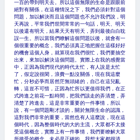
一百的帶到明天去。所以這個無限的生命是跟眼前
絕對有關係，在這種情況之下，我們必須針對這個
問題，加以解決而且這個問題也不允許我們說，明
天再說，平常我們世間常常的一句話，明天、明天
以後還有明天，結果天天有明天，弄到最後白白耽
誤一生。所以當我們瞭解這個問題以後，就會有一
個很重要的概念，我們必須真正地把握住這樣好好
的機會這個人身，就算現在我們很忙，我們要抽空
出來，來加以解決這個問題。實際上在我的感覺當
中，正因為我們現代的時代太忙，有人說是太忙
了，假定說很閑，浪費一點沒關係，現在我這麼
忙，分秒必爭而居然茫無頭緒的，自己在這兒亂
轉，這豈不可惜，正因為忙所以更值得我們，在正
式跨進之前花一點時間，把我們該走的弄清楚，弄
清楚了跨進去，這是非常重要的一件事情，所以
說，有一個問題剛才談的，關於無限生命的認識，
這對我們非常的重要，當然也有人這麼說，現在這
個時代，因為整個時代的大的主流，大眾都不太接
受這個概念，實際上有一件事情，我們要瞭解大眾
所接受的概念，未必是正確的，我想大家都很清