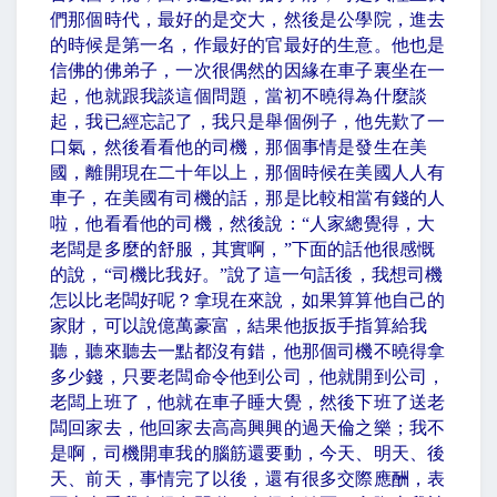
們那個時代，最好的是交大，然後是公學院，進去
的時候是第一名，作最好的官最好的生意。他也是
信佛的佛弟子，一次很偶然的因緣在車子裏坐在一
起，他就跟我談這個問題，當初不曉得為什麼談
起，我已經忘記了，我只是舉個例子，他先歎了一
口氣，然後看看他的司機，那個事情是發生在美
國，離開現在二十年以上，那個時候在美國人人有
車子，在美國有司機的話，那是比較相當有錢的人
啦，他看看他的司機，然後說：
“
人家總覺得，大
老闆是多麼的舒服，其實啊，
”
下面的話他很感慨
的說，
“
司機比我好。
”
說了這一句話後，我想司機
怎以比老闆好呢？拿現在來說，如果算算他自己的
家財，可以說億萬豪富，結果他扳扳手指算給我
聽，聽來聽去一點都沒有錯，他那個司機不曉得拿
多少錢，只要老闆命令他到公司，他就開到公司，
老闆上班了，他就在車子睡大覺，然後下班了送老
闆回家去，他回家去高高興興的過天倫之樂；我不
是啊，司機開車我的腦筋還要動，今天、明天、後
天、前天，事情完了以後，還有很多交際應酬，表