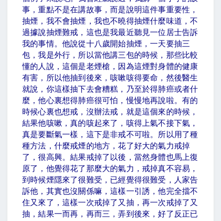
事，重點不是在講故事，而是說明這件事重要性，
抽煙，我不會抽煙，我也不曉得抽煙什麼味道，不
過據說抽煙難戒，這也是我最近聽見一位居士告訴
我的事情。他說從十八歲開始抽煙，一天要抽三
包，我是外行，所以當他講三包的時候，那些比較
懂的人說，這個是老煙槍，因為這煙對身體的健康
有害，所以他抽到後來，咳嗽咳得要命，然後醫生
就說，你這樣抽下去會糟糕，乃至於得肺癌或者什
麼，他心裏想得肺癌很可怕，慢慢地再說啦。有的
時候心裏也想戒，沒辦法戒，就是這個來的時候，
結果他咳嗽，真的咳起來了，咳得上氣不接下氣，
真是要斷氣一樣，這下是非戒不可啦。所以用了種
種方法，什麼戒煙的地方，花了好大的氣力戒掉
了，很高興。結果戒掉了以後，當然身體也馬上復
原了，他覺得花了那麼大的氣力，戒掉真不容易，
到時候煙隱來了很難受，已經覺得很難受，人家告
訴他，其實也沒關係嘛，這樣一引誘，他完全擋不
住又來了，這樣一次戒掉了又抽，再一次戒掉了又
抽，結果一而再，再而三，弄到後來，好了反正已