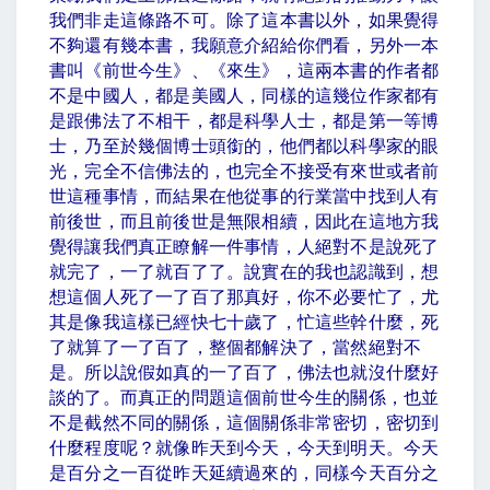
我們非走這條路不可。除了這本書以外，如果覺得
不夠還有幾本書，我願意介紹給你們看，另外一本
書叫《前世今生》、《來生》，這兩本書的作者都
不是中國人，都是美國人，同樣的這幾位作家都有
是跟佛法了不相干，都是科學人士，都是第一等博
士，乃至於幾個博士頭銜的，他們都以科學家的眼
光，完全不信佛法的，也完全不接受有來世或者前
世這種事情，而結果在他從事的行業當中找到人有
前後世，而且前後世是無限相續，因此在這地方我
覺得讓我們真正瞭解一件事情，人絕對不是說死了
就完了，一了就百了了。說實在的我也認識到，想
想這個人死了一了百了那真好，你不必要忙了，尤
其是像我這樣已經快七十歲了，忙這些幹什麼，死
了就算了一了百了，整個都解決了，當然絕對不
是。所以說假如真的一了百了，佛法也就沒什麼好
談的了。而真正的問題這個前世今生的關係，也並
不是截然不同的關係，這個關係非常密切，密切到
什麼程度呢？就像昨天到今天，今天到明天。今天
是百分之一百從昨天延續過來的，同樣今天百分之