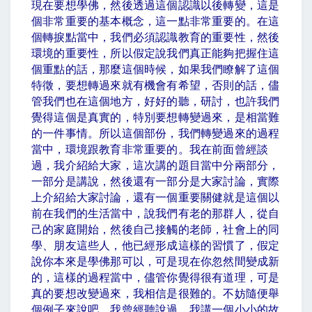
現在要想學佛，然後透過這個認識以後轉變，這是
個非常重要的基本概念，這一點非常重要的。在這
個轉捩點當中，我們必須認識教育的重要性，然後
環境的重要性，所以假定說我們真正能夠把握住這
個重點的話，那麼這個時候，如果我們瞭解了這個
特徵，要想轉過來就有機會有希望，否則的話，儘
管我們也在這個地方，好好的聽，研討，也許我們
覺得這個是真實的，特別要想轉變過來，是相當難
的一件事情。所以這個部份，我們轉變過來的過程
當中，環境跟教育非常重要的。我在前面曾經談
過，我介紹給大家，這次講的題目當中分兩部分，
一部分是講說，然後還有一部分是大家討論，實際
上介紹給大家討論，還有一個重要關健就是這個以
前在我們的生活當中，說我們有老的那群人，從自
己的家庭開始，然後自己接觸的老師，社會上的同
學、朋友這些人，他已經形成這樣的習慣了，假定
說你本來是學佛那可以，可是現在你忽然間變成新
的，這樣的過程當中，儘管你覺得很有道理，可是
真的要想改變過來，我相信是很難的。不妨隨便舉
個例子來說吧。我曾經聽說過，我講一個小小的故