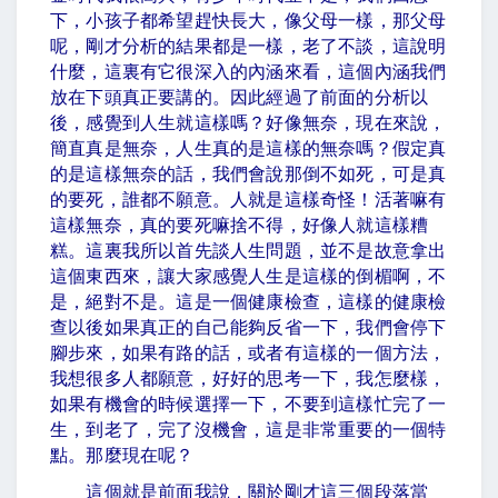
下，小孩子都希望趕快長大，像父母一樣，那父母
呢，剛才分析的結果都是一樣，老了不談，這說明
什麼，這裏有它很深入的內涵來看，這個內涵我們
放在下頭真正要講的。因此經過了前面的分析以
後，感覺到人生就這樣嗎？好像無奈，現在來說，
簡直真是無奈，人生真的是這樣的無奈嗎？假定真
的是這樣無奈的話，我們會說那倒不如死，可是真
的要死，誰都不願意。人就是這樣奇怪！活著嘛有
這樣無奈，真的要死嘛捨不得，好像人就這樣糟
糕。這裏我所以首先談人生問題，並不是故意拿出
這個東西來，讓大家感覺人生是這樣的倒楣啊，不
是，絕對不是。這是一個健康檢查，這樣的健康檢
查以後如果真正的自己能夠反省一下，我們會停下
腳步來，如果有路的話，或者有這樣的一個方法，
我想很多人都願意，好好的思考一下，我怎麼樣，
如果有機會的時候選擇一下，不要到這樣忙完了一
生，到老了，完了沒機會，這是非常重要的一個特
點。那麼現在呢？
這個就是前面我說，關於剛才這三個段落當