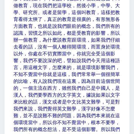
做教育，現在我們把這學校，然後小學，中學、大
學、研究所、或者是留學，這個叫教育，這樣把教
育看得太狹了，真正的教育是很廣的，有形無形各
方面教育，也就是說我們眼前的概念，我們所有的
認識，習慣之所以如此，都是受教育的影響，所以
辦一個教育，為什麼談教育跟環境，如果我們仔細
去看的話，沒有一個人離得開環境，而置身於環境
以外，你處在不切實際當中，你就完全受這個影
響，我們不要說深的吧，譬如說我們今天用這種語
言，用這種文字，怎麼來的，就是環境影響我們，
不知不覺當中你就是這樣，我們常常舉一個很簡單
的比喻，有人說我們現在這裏，因為目前這個世間
的，一個主流在西方，雖然我們自己是中國人，是
漢人，我們要學西方的文字英文，據說如果以文字
來比較的話，漢文或者是中文比英文難學，可是對
我們來說，我們覺得英文難學，漢字好像不怎麼
難，並不是說難不難的問題，因為我們本來就在這
個環境當中，所以你不知不覺當中，根本不要學，
我們所有的概念想法，是不受這個影響。所以我們