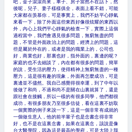
吧，金子滾滾而來，車子、房子當然不在話下，然
後呢，兒子、妻子樣樣俱全，表面上看不錯，可能
大家都在羡慕你，可是事實上，我們不妨平心靜氣
來看一下，除了外面這些東西好像很炫耀的東西以
外，內心上我們平心靜氣的檢查一下，實際上這個
過程當中，我們會遇見很多問題，無窮無盡的問
題，不管是外面政治上的問題，經濟上的問題，這
些是屬於外在的，或者是我的職業上的，公司也
好，商業也好，那裏也好，指外面的，裏邊的呢？
家庭的也不去細談了，內在都有很多的問題，簡單
的說，受生活的壓力，使得精神上無窮無盡的一種
壓力，這是很有趣的現象，外面再怎麼成功，可是
裏邊並不儘然。我自己感覺得很幸運，到了中年以
後做了和尚，不過和尚不是關在山裏就算了，還是
跟社會在接觸，所以一樣的有很多同學，他們都很
成功，有很多朋友乃至很多信徒，看在這裏不妨取
一個實際的例子來說一下，這是一個非常有成就的
一個做生意人，他的前半輩子也是念書念得非常
好，也不是在這裏念書，如果在這裏念，該說是像
台大醫學院，因為這是最高的學府，可是大陸上我