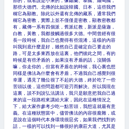
部的，或者說是小乘的，像錫蘭、泰國、緬甸國，
那些大德們。北傳的比如說韓國、日本，這些我們
稱它為顯教。除此以外還有北傳的藏系，通常我們
稱它為密教，實際上並不僅僅是密教，顯教密教都
有，藏傳一系有四個派，舊派紅教，新派是薩迦，
白教，黃教，我都接觸過很多大德。中間曾經有很
長一段時候，我自己也覺得有些混淆，這樣的內容
叫我到底什麼是好，雖然自己是確定自己要走的
路，可是太多東西放在這裏，他們彼此之間，有的
時候是有些矛盾的，如果沒有矛盾的話，沒關係
嘛，你走你的，但當有矛盾在的時候，我心裏也想
同樣是佛法為什麼會有矛盾，不過我自己感覺到很
幸運，遇見了幾位很了不起的大德，終於吃了一些
苦頭以後，這些問題都可迎刃而解決。所以我現在
這裏，談不到說弘法講法，我只是願意把我自己過
來的這一段路程來講給大家，因此在這種情況之
下，給大家作參考少吃一點苦頭，我想這就最有意
義。在這種狀態當中，儘管佛法的內容很龐雜，或
是說在這個時代本身環境很惡劣，如果我們找對的
話，一樣的可以找到一條很好的康莊大道，尤其是