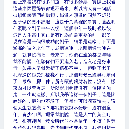
面上來看我有很多門道，有很多鈔票，實際上我被
這些東西壓得氣都透不過來。所以古人有一句話：
枷鎖鎖箸我們的枷鎖，鐵做木頭做的固然不舒服，
金子做的更不舒服。這是千真萬確的事實，這說明
什麼呢？到了中午以後，這個中年一段時候以後，
這是人生當中真正是有作為的最重要的那一部份，
現在這是一個很成功的例子，結果是這樣，下面是
漸漸的進入老年了，老病連連，老跟病通常連在一
起，就算沒病吧，老來了，你們在坐的都是年輕，
我不能說，但願你們不要進入老，進入老是好事
情，如果人早就夭折了還很不幸，一但到了老了，
我深深的感受到樣樣不行，那個時候已經無可奈何
了，最後二腳一伸，所有積的錢財名位，沒有一樣
東西可以帶著走，所以親朋眷屬沒有一個陪著你
走，一生就這樣。所以我舉這樣一個例子，這是比
較好的，壞的也不談了，但是也可以涵蓋進去，這
個人生就這樣嗎？那我們就說不錯呀，還有個童
年、青少年啊。通常我們說，這是人生的黃金時
代，很有趣啊！黃金時代並不是童年，小孩子叫黃
金時代我很高興，青少年時代並不是，我們回想一