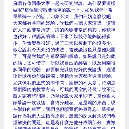
份讓各位同學大家一起去研究討論。為什麼要這樣
做呢
?
這個道理我要簡單的說一下，如果我們平常
單單聽一下的話，印象不深，我們不妨這麼說吧，
大家都有共同的經驗，說我們去聽人家演講，演講
的人口齒非常清楚，講的內容非常的精彩，你精神
也很好，很認真的聽，下來了以後你能夠記得多
少，你會覺得很好，過了三天以後剩下的沒多少。
假定說我今天介紹的佛法，隨便談談也只是如此罷
了，可是對我們有這麼深的價值。如果說只是如此
的話，太可惜了。所以我自己的經驗，以及周圍很
多同學的經驗，都要聽完以後好好的去論辨，經過
論辨以後你印象很深，我相信大家都有這個經驗。
尤其像我們正式的學學問，論辨的不太多，特別是
我們國內的教育方式，可我們閒空的時候，說不定
跟人家有些問題，乃至於說大家爭吵吧，當你跟人
家爭論一次以後，會終身難忘。這是壞的東西，現
在學好的東西，我們也但願我們終身難忘。這樣的
話作為我們人生指導原則，層層的深入解決我們希
望解決的問題。這是為什麼把他分成兩部分，實際