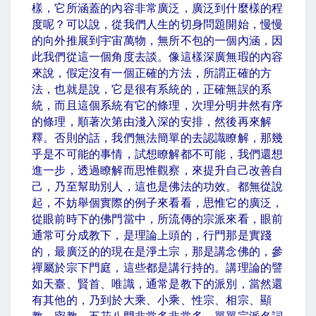
樣，它所涵蓋的內容非常廣泛，廣泛到什麼樣的程
度呢？可以說，從我們人生的切身問題開始，慢慢
的向外推展到宇宙萬物，無所不包的一個內涵，因
此我們從這一個角度去談。像這樣深廣無瑕的內容
來說，假定沒有一個正確的方法，所謂正確的方
法，也就是說，它是很有系統的，正確無誤的系
統，而且這個系統有它的條理，次理分明井然有序
的條理，順著次第由淺入深的安排，然後再來解
釋。否則的話，我們無法簡單的去認識瞭解，那幾
乎是不可能的事情，試想瞭解都不可能，我們還想
進一步，透過瞭解而思惟觀察，來提升自己改善自
己，乃至幫助別人，這也是佛法的功效。都無從說
起，不妨舉個實際的例子來看看，思惟它的廣泛，
從眼前時下的佛門當中，所流傳的宗派來看，眼前
通常可分成教下，是理論上頭的，行門那是實踐
的，最廣泛的的現在是淨土宗，那是講念佛的，參
禪屬於宗下門庭，這些都是講行持的。講理論的譬
如天臺、賢首、唯識，通常是教下的派別，當然還
有其他的，乃到於大乘、小乘、性宗、相宗、顯