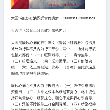
大圓滿龍欽心滴課誦實修講解 ~ 2008/9/3~2008/9/28
大圓滿《普賢上師言教》儀軌內容
大圓滿隆欽心滴前行引導文《普賢上師言教》包括共
通外前行與不共內前行二部份，其中，共通外前行復
包括六部份：（一）暇滿難得。（二）壽命無常。
（三）輪迴過患。（四）業力因果。（五）解脫功
德。（六）依止善知識。此外，《言教》在此亦論及
聞法理趣動機與威儀等。
隆欽心滴之不共內前行復包括：（一）皈依引導明現
資糧田。（二）大乘之根本為發起菩提心，此中復包
括四無量修心、發菩提心、願心學處與行心學處等。
（三）淨治罪障觀修上師金剛薩埵。（四）積聚福德