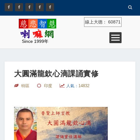
線上大德：
60871
Since 1999年
大圓滿龍欽心滴課誦實修
特區
印度
人氣：
14832