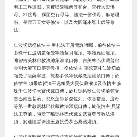
明王三界遊戲，真實嘿魯嘎佛等和合、空行大樂佛
母、21度母、獅面空行母等、護法一髻佛母、麻哈嘎
啦、長壽五天女等修法，以及大圓滿本智上師等修
法。
仁波切聽從依怙主 甲札法王所開許咐囑，前往依怙主
多珠千仁波切處領受寧體紮貝灌頂、寧體雅細灌頂、
遍智吉美林巴教法總集灌頂口傳、吉美林巴伏藏普巴
金剛大灌頂口傳等教授，從依怙主 噶陀莫札仁波切處
領受了龍薩寧波、敦都多傑等伏藏教法灌頂口傳；於
依怙主 頂果欽哲法王處領受大寶伏藏灌頂及依怙主 多
珠千仁波切大寶伏藏口傳，於貝瑪帖秋仁波切前領受
普巴南嘉菩滴、忿怒蓮師多傑佐列、依喜措嘉、度母
等第一世敦炯林巴伏藏教法灌頂口傳，於依怙主 貝諾
法王尊前，領受了噶瑪林巴伏藏文武百尊等教法灌
頂，於達隴哲珠法王處接受恭巴桑踏灌頂。
仁波切亦圓滿了噶陀龍薩寧波伏藏不動佛、敦珠新寶