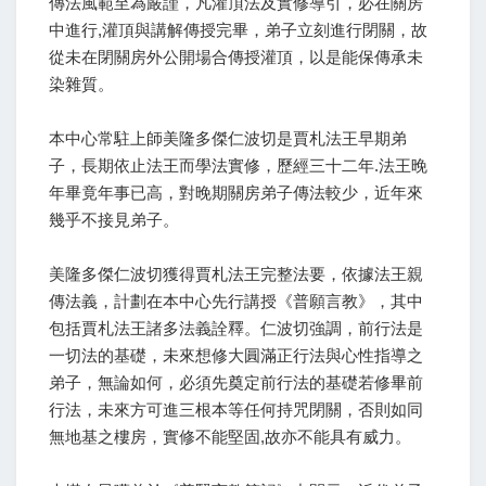
傳法風範至為嚴謹，凡灌頂法及實修導引，必在關房
中進行,灌頂與講解傳授完畢，弟子立刻進行閉關，故
從未在閉關房外公開場合傳授灌頂，以是能保傳承未
染雜質。
本中心常駐上師美隆多傑仁波切是賈札法王早期弟
子，長期依止法王而學法實修，歷經三十二年.法王晚
年畢竟年事已高，對晚期關房弟子傳法較少，近年來
幾乎不接見弟子。
美隆多傑仁波切獲得賈札法王完整法要，依據法王親
傳法義，計劃在本中心先行講授《普願言教》，其中
包括賈札法王諸多法義詮釋。仁波切強調，前行法是
一切法的基礎，未來想修大圓滿正行法與心性指導之
弟子，無論如何，必須先奠定前行法的基礎若修畢前
行法，未來方可進三根本等任何持咒閉關，否則如同
無地基之樓房，實修不能堅固,故亦不能具有威力。