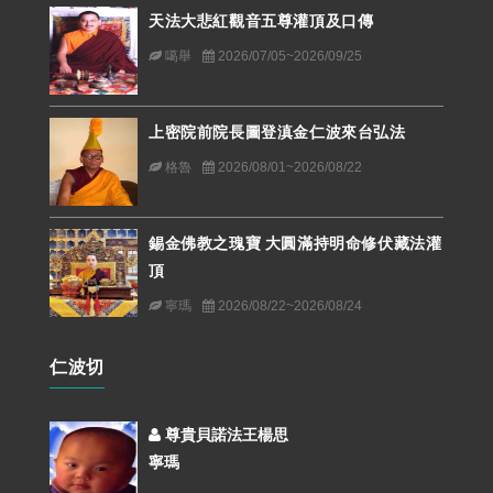
天法大悲紅觀音五尊灌頂及口傳
噶舉
2026/07/05~2026/09/25
上密院前院長圖登滇金仁波來台弘法
格魯
2026/08/01~2026/08/22
錫金佛教之瑰寶 大圓滿持明命修伏藏法灌
頂
寧瑪
2026/08/22~2026/08/24
仁波切
尊貴貝諾法王楊思
寧瑪