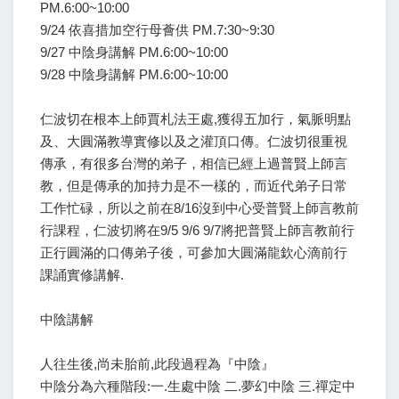
PM.6:00~10:00
9/24 依喜措加空行母薈供 PM.7:30~9:30
9/27 中陰身講解 PM.6:00~10:00
9/28 中陰身講解 PM.6:00~10:00
仁波切在根本上師賈札法王處,獲得五加行，氣脈明點
及、大圓滿教導實修以及之灌頂口傳。仁波切很重視
傳承，有很多台灣的弟子，相信已經上過普賢上師言
教，但是傳承的加持力是不一樣的，而近代弟子日常
工作忙碌，所以之前在8/16沒到中心受普賢上師言教前
行課程，仁波切將在9/5 9/6 9/7將把普賢上師言教前行
正行圓滿的口傳弟子後，可參加大圓滿龍欽心滴前行
課誦實修講解.
中陰講解
人往生後,尚未胎前,此段過程為『中陰』
中陰分為六種階段:一.生處中陰 二.夢幻中陰 三.禪定中