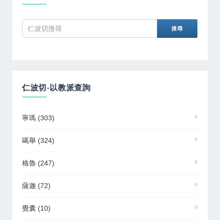
仁波切-以教派查詢
寧瑪
(303)
噶舉
(324)
格魯
(247)
薩迦
(72)
覺囊
(10)