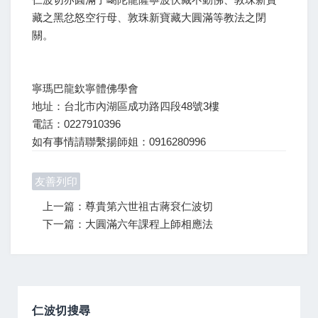
藏之黑忿怒空行母、敦珠新寶藏大圓滿等教法之閉
關。
寧瑪巴龍欽寧體佛學會
地址：台北市內湖區成功路四段48號3樓
電話：0227910396
如有事情請聯繫揚師姐：0916280996
友善列印
上一篇：尊貴第六世祖古蔣袞仁波切
下一篇：大圓滿六年課程上師相應法
仁波切搜尋