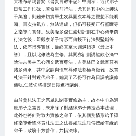
大堪布昂噶曾於《普賢言教筆記》中開示：近代弟子
日常工作忙碌，若修畢前行法，尤其是其中的上師法
千萬遍，則雖未切實畢生次與圓次本尊之觀想不能明
晰、圓次持氣方，無法達成，但仍可接受正行堅斷等
之指導而實修。故美隆多傑仁波切計劃在中心傳畢前
行法之後，即觀察弟子情形而傳授正行法與堅斷等
法，依序指導實修，最終直至大圓滿指導《最上本
智》，且以此修法為主修。其間亦計劃講龍欽心滴中
陰法吉美林巴心滴文武百尊法，吉美林巴文武百尊有
諸多傳承，其中寂靜與憤怒尊修法都極為複雜，故賈
札法王針對近代弟子，編寫了乙份可作為日課的議修
儀軌,仁波切將排定日期進行講解。
由於賈札法王之宗風以閉關實修為主，故本中心為適
應弟子之需要，未來除了對結緣弟子傳授基本法理，
此外也將針對致力實修之弟子，依其個別情形給予禪
修指導希望將賈札法王之法要如瓶注瓶傳授給有緣的
弟子，致盼十方善信，共惜法緣。