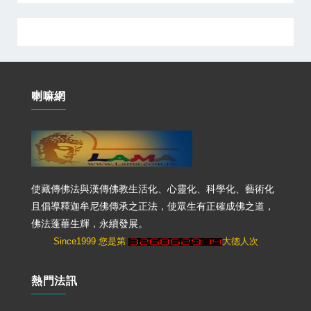
喇嘛網
使藏傳佛法與漢傳佛教生活化、心靈化、科學化、藝術化
且倡導釋迦牟尼佛傳承之正法，使眾生有正確成佛之道，
佛法蓬蓽生輝，永續發展。
Since1999 您是第
大德人次
熱門法訊