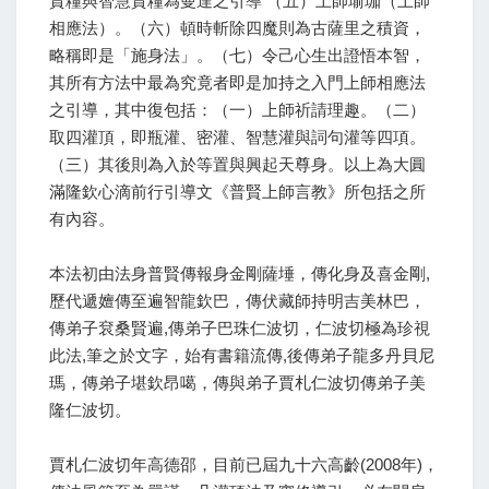
資糧與智慧資糧為曼達之引導 （五）上師瑜珈（上師
相應法）。（六）頓時斬除四魔則為古薩里之積資，
略稱即是「施身法」。（七）令己心生出證悟本智，
其所有方法中最為究竟者即是加持之入門上師相應法
之引導，其中復包括：（一）上師祈請理趣。（二）
取四灌頂，即瓶灌、密灌、智慧灌與詞句灌等四項。
（三）其後則為入於等置與興起天尊身。以上為大圓
滿隆欽心滴前行引導文《普賢上師言教》所包括之所
有內容。
本法初由法身普賢傳報身金剛薩埵，傳化身及喜金剛,
歷代遞嬗傳至遍智龍欽巴，傳伏藏師持明吉美林巴，
傳弟子袞桑賢遍,傳弟子巴珠仁波切，仁波切極為珍視
此法,筆之於文字，始有書籍流傳,後傳弟子龍多丹貝尼
瑪，傳弟子堪欽昂噶，傳與弟子賈札仁波切傳弟子美
隆仁波切。
賈札仁波切年高德邵，目前已屆九十六高齡(2008年)，