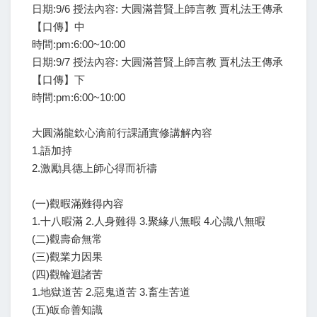
日期:9/6 授法內容: 大圓滿普賢上師言教 賈札法王傳承
【口傳】中
時間:pm:6:00~10:00
日期:9/7 授法內容: 大圓滿普賢上師言教 賈札法王傳承
【口傳】下
時間:pm:6:00~10:00
大圓滿龍欽心滴前行課誦實修講解內容
1.語加持
2.激勵具德上師心得而祈禱
(一)觀暇滿難得內容
1.十八暇滿 2.人身難得 3.聚緣八無暇 4.心識八無暇
(二)觀壽命無常
(三)觀業力因果
(四)觀輪迴諸苦
1.地獄道苦 2.惡鬼道苦 3.畜生苦道
(五)皈命善知識