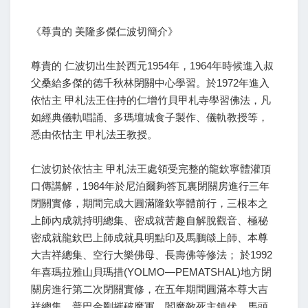
《尊貴的 美隆多傑仁波切簡介》
尊貴的 仁波切出生於西元1954年，1964年時候進入叔
父桑給多傑的德千秋林閉關中心學習。於1972年進入
依怙主 甲札法王住持的仁增竹貝甲札寺學習佛法，凡
如經典儀軌唱誦、多瑪壇城食子製作、儀軌教授等，
悉由依怙主 甲札法王教授。
仁波切於依怙主 甲札法王處領受完整的龍欽寧體灌頂
口傳講解，1984年於尼泊爾夠答瓦裏閉關房進行三年
閉關實修，期間完成大圓滿隆欽寧體前行，三根本之
上師內成就持明總集、密成就苦趣自解脫觀音、極秘
密成就龍欽巴上師成就具明點印及馬鵬燄上師、本尊
大吉祥總集、空行大樂佛母、長壽佛等修法； 於1992
年喜瑪拉雅山貝瑪措(YOLMO—PEMATSHAL)地方閉
關房進行第二次閉關實修，在五年期間圓滿本尊大吉
祥總集、普巴金剛摧破魔軍、閻魔敵死主鎮伏、馬頭