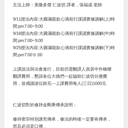
主法上師：美隆多傑 仁波切 譯者，張福成 老師
9/11授法內容:大圓滿龍欽心滴前行課誦實修講解(上)時
間:pm7:00~9:00
9/18授法內容:大圓滿龍欽心滴前行課誦實修講解(中)時
間:pm7:00~9:00
9/25授法內容:大圓滿龍欽心滴前行課誦實修講解(下)時
間:pm7:00９:00
上課說法與法會進行，目前仍需翻譯人員居中作橋樑
翻譯費用，懇請各位大德們一起協助仁波切分擔費
用，並感謝諸位師兄---上課費用每人(三日)1000元
仁波切對於修持金剛乘傳承說明：
修持密宗特別講究傳承，修法的時後一定要有傳承，
而且必須是口傳．