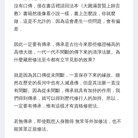
沒有口傳，僅在書店裡請回法本《大圓滿普賢上師言
教》書籍然後像看小說一樣，書上怎麼說，你就麼
做，這是不允許的．因為這會產生一些問題，會有偏
差．
因此一定要有傳承，傳承是古往今來那些修證極高的
高僧大德，一代一代不間斷的傳下來的清淨法脈。為
什麼藏密修法至今都有立竿見影的效果?
就是因為其口傳從未間斷，一直保存下來的緣故。雖
然在歷史的長河中也有人滅過佛，但是其法脈一直沒
有間斷。因為從未間斷，傳承就具有加持的作用，我
們得到傳承，就可以得到歷代修行人的加持。所以，
一定要有傳承，惟有這樣才有資格修密法。
若無傳承，即使觀想人身難得 無常等外加修法，也不
能算眾正規修法。