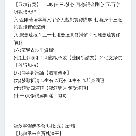
【五加行竟】 二..皈依 三.發心 四.修誦金剛心 五.百字
明觀想念誦
六.金剛薩埵本尊六字心咒觀想實修講解 七.報身十三服
飾觀想實修講解
八.獻曼達拉 1.三十七堆曼達實修講解 2.七堆曼達實修
講解
(六)積聚古沙里資糧\
(七)上師瑜珈 1.明觀皈依境【蓮師祈請文】 2.七支淨供
【催請加持】
(八)傳承祈請誦【增補傳承】
(九)發願祈請 1.生有 2.死有 3.中有 4.即身圓證
(十)領受四灌頂【觀頌雙運 領受灌頂】
(十一)實修講解圓滿---迴向
龍欽寧體佛學會9月份法訊新增
【此傳承來自賈札法王】