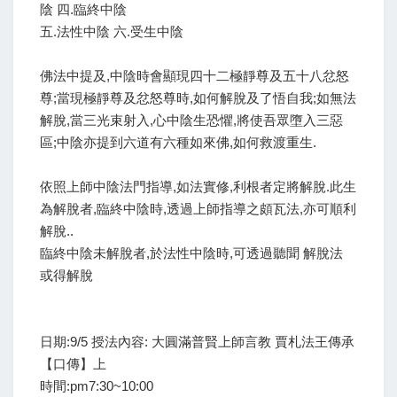
陰 四.臨終中陰
五.法性中陰 六.受生中陰
佛法中提及,中陰時會顯現四十二極靜尊及五十八忿怒
尊;當現極靜尊及忿怒尊時,如何解脫及了悟自我;如無法
解脫,當三光束射入,心中陰生恐懼,將使吾眾墮入三惡
區;中陰亦提到六道有六種如來佛,如何救渡重生.
依照上師中陰法門指導,如法實修,利根者定將解脫.此生
為解脫者,臨終中陰時,透過上師指導之頗瓦法,亦可順利
解脫..
臨終中陰未解脫者,於法性中陰時,可透過聽聞 解脫法
或得解脫
日期:9/5 授法內容: 大圓滿普賢上師言教 賈札法王傳承
【口傳】上
時間:pm7:30~10:00