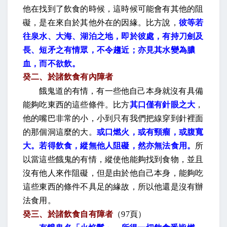
他在找到了飲食的時候，這時候可能會有其他的阻
礙，是在來自於其他外在的因緣。比方說，
彼等若
往泉水、大海、湖泊之地，即於彼處，有持刀劍及
長、短矛之有情眾，不令趨近；亦見其水變為膿
血，而不欲飲。
癸二、於諸飲食有內障者
餓鬼道的有情，有一些他自己本身就沒有具備
能夠吃東西的這些條件。比方
其口僅有針眼之大
，
他的嘴巴非常的小，小到只有我們把線穿到針裡面
的那個洞這麼的大。
或口燃火，或有頸瘤，或腹寬
大。若得飲食，縱無他人阻礙，然亦無法食用。
所
以當這些餓鬼的有情，縱使他能夠找到食物，並且
沒有他人來作阻礙，但是由於他自己本身，能夠吃
這些東西的條件不具足的緣故，所以他還是沒有辦
法食用。
癸三、於諸飲食自有障者
（
97
頁）