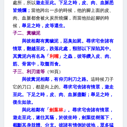
處所，所以
遊走至此。下足之時，皮、肉、血脈悉
皆燒爛；
當他跨出一步的時候，他的腳上面的皮、
肉、血脈都會被火炭所燒爛，而當他抬起腳的時
候，
舉足之時，皮等還生。
子二、糞穢泥
與彼相鄰有糞穢泥，惡臭如屍。尋求宅舍諸有
情眾，翻越至此，跌落此處，頸部以下深陷其中。
其糞泥內有名為「
利嘴
」之蟲，彼等鑽入皮、肉、
筋、骨當中，取髓而食。
子三、利刃道等
（
90
頁）
與彼糞泥相鄰，有仰刃利刀之路。
這時候刀子
它的刀口，都是向上的。
尋求宅舍諸有情眾，遊走
至此。下足之時，皮、肉、血脈盡斷；舉足之時，
復生如故。
與此相鄰有「
劍葉林
」。尋求宅舍諸有情眾，
遊走至此，遂往其蔭，於彼坐時，劍葉從樹落下，
截斷其身肢體、分支。彼諸有情倒於彼地，眾多猛