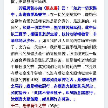
懼，更是無法言喻的。
其猛厲苦亦如《
親友書
》云：「如於一切安樂
中，永盡貪愛為樂主；
在一切的安樂當中，能夠完
全斷除貪愛的這種安樂是最究竟的、最殊勝的。相
同的，
如是一切眾苦中，無間獄苦極猛烈。此中日
以三百矛，極猛貫刺所生苦，較於地獄輕微苦，非
喻非能及少分。」
如果我們以人世間的譬喻來作例
子，比方在一天當中，我們用三百矛很用力的刺我
們自己的身體所產生的這種痛苦，照道理來說一般
人都會覺得這是難以忍受的苦。但是相較於地獄當
中最輕微的苦，其實我們之前所提到的苦，它是沒
有辦法拿來作譬喻，也沒有辦法拿來跟地獄當中最
輕微的苦相比較。
能感如是眾苦之因，應知唯是自
之惡行，縱是輕微惡行，亦應盡力精勤莫為所染，
如前論云：「此諸不善果種子，即身語意諸惡行，
汝應盡力勤策勵，縱其塵許亦莫為。」
壬二、思惟畜生之苦
（
95
頁）