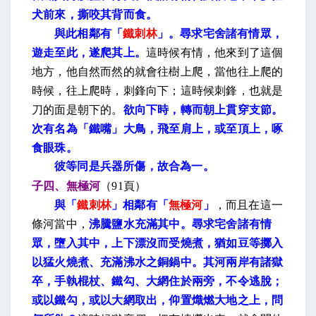
犬前來，撕咬其背而食。
與此相鄰有「
鐵刺林
」。尋求宅舍諸有情眾，
遊走至此，遂爬其上。
這時候有情，他來到了這個
地方，他自然而然的就會往樹上爬，當他往上爬的
時候，往上爬時，刺鋒向下；這時候刺鋒，也就是
刀的面是朝下的。
欲向下時，轉而朝上貫穿支節。
次有名為「鐵嘴」大鳥，飛至肩上，或至頂上，啄
食眼珠。
彼等同是兵器所傷，故合為一。
子四、無極河
（
91
頁）
與「
鐵刺林
」相鄰有「
無極河
」
，而且在這一
條河當中，
沸騰鹽水充滿其中。尋求宅舍諸有情
眾，墮入其中，上下漂沒而受燒煮，猶如豆等擲入
以猛火燒煮、充滿沸水之銅鍋中。其河兩岸有諸獄
卒，手執棍杖、鐵勾、大網住於兩旁，不令逃脫；
或以鐵勾，或以大網取出，仰置熾燃大地之上，問