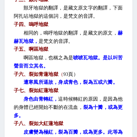
顫牙地獄的翻譯，是藏文原文字的翻譯，下面
阿扎呫地獄的這個詞，是梵文的音譯。
子四、嗚呼地獄
相同的，鳴呼地獄的翻譯，是藏文的原文，
赫
赫瓦地獄，
是梵文的音譯。
子五、啊區地獄
啊區地獄，也稱之為是
唬唬瓦地獄。是以叫苦
聲音而立其名。
子六、裂如青蓮地獄
（
93
頁）
遭寒風所逼故，身成青色，裂為五或六瓣。
子七、裂如紅蓮地獄
身色由青轉紅，
這時候轉紅的原因，是因為他
的身體已經開始不斷的在流血，
裂為十瓣，或為更
多。
子八、裂如大紅蓮地獄
皮膚變為極紅，裂為百瓣，或為更多。此等為