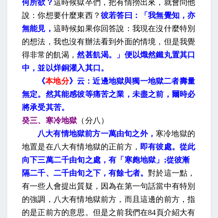
何所欲？
這時候獄卒們，把有情撈出來，就會問他
說：你想要什麼東西？
彼若答曰：「我無覺知，亦
無能見，
這時候如果你回答說：我現在沒什麼特別
的想法，我也沒有辦法看到外面的情境，但是我覺
得非常的飢渴，
然甚飢渴。」便以熾然鐵丸置其口
中，並以烊銅灌入其口。
《
本地分
》云：近邊地獄與獨一地獄二者壽量
無定。然其能感彼等痛苦之業，未盡之前，爾時必
將承受其苦。
癸三、寒冷地獄
（分八）
八大有情地獄前方一萬由旬之外，
寒冷地獄的
地置是在八大有情地獄的正前方，
即有彼處。從此
向下三萬二千由旬之處，有「寒皰地獄」
;
從彼漸
隔二千、二千由旬之下，有餘七者。
對於這一點，
有一些人會提出質疑，因為在第一句話當中有特別
的強調，八大有情地獄前方，而且這邊的前方，指
的是正前方的意思。但是之前我們在
84
頁介紹大有