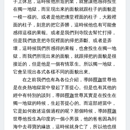
子上休息，這時候他所造的業，就會讓他感得投生
在獨一地獄，而呈現出來的面貌就跟柱子的面貌是
一模一樣的。或者是他把佛堂裡面的柱子，大殿裡
面的柱子，刻意的把它弄髒，這時候他也有可能會
感得這樣的果報。或者是我們到寺院去幫忙打掃，
但是我們故意把寺院裡面的掃把弄斷、或者是弄
壞，這時候我們所感得的果報，也會投生在獨一地
獄，而我們所現出來的面貌，就跟掃把的面貌是很
接近的，但是他是一個有情眾生。所以獨一地獄，
它會呈現出各式各樣不同的面貌出來。
在之前我們也有為各位介紹，導師
釋迦
世尊他
是在炎熱地獄當中發起了菩提心。但是也有其他的
經中有特別的談到，導師
釋迦
世尊其實是在投生在
獨一地獄的時候，生起菩提心的。而這部經當中，
它是如何敘述這個過程的呢？那個時候，導師
釋迦
世尊他投生為印度的一個小男孩，他的爸爸因為到
海中去尋寶的緣故，這時候就身亡了，所以他也很