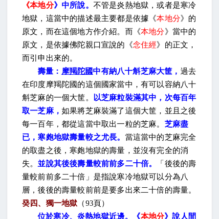
《本地分
》中所說。
不管是炎熱地獄，或者是寒冷
地獄，這當中的描述最主要都是依據《
本地分
》的
原文，而在這個地方作介紹。而《
本地分
》當中的
原文，是依據佛陀親口宣說的《
念住經
》的正文，
而引申出來的。
壽量：
摩羯陀國
中有納八十斛芝麻大筐，
過去
在印度摩羯陀國的這個國家當中，有可以容納八十
斛芝麻的一個大筐。
以芝麻粒裝滿其中，次每百年
取一芝麻，
如果將芝麻裝滿了這個大筐，並且之後
每一百年，都從這當中取出一粒的芝麻。
芝麻盡
已，寒皰地獄壽量較之尤長。
當這當中的芝麻完全
的取盡之後，寒皰地獄的壽量，並沒有完全的消
失。
並說其後後壽量較前前多二十倍。
「後後的壽
量較前前多二十倍」是指說寒冷地獄可以分為八
層，後後的壽量較前前是要多出來二十倍的壽量。
癸四、獨一地獄
（
93
頁）
位於寒冷、炎熱地獄近邊。《
本地分
》說人間