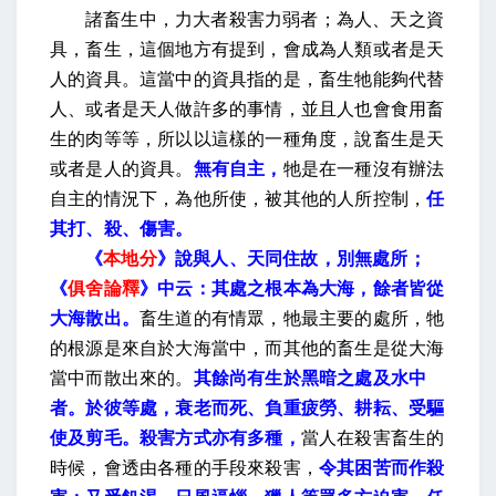
諸畜生中，力大者殺害力弱者；為人、天之資
具，畜生，這個地方有提到，會成為人類或者是天
人的資具。這當中的資具指的是，畜生牠能夠代替
人、或者是天人做許多的事情，並且人也會食用畜
生的肉等等，所以以這樣的一種角度，說畜生是天
或者是人的資具。
無有自主，
牠是在一種沒有辦法
自主的情況下，為他所使，被其他的人所控制，
任
其打、殺、傷害。
《
本地分
》說與人、天同住故，別無處所；
《
俱舍論釋
》中云：其處之根本為大海，餘者皆從
大海散出。
畜生道的有情眾，牠最主要的處所，牠
的根源是來自於大海當中，而其他的畜生是從大海
當中而散出來的。
其餘尚有生於黑暗之處及水中
者。於彼等處，衰老而死、負重疲勞、耕耘、受驅
使及剪毛。殺害方式亦有多種，
當人在殺害畜生的
時候，會透由各種的手段來殺害，
令其困苦而作殺