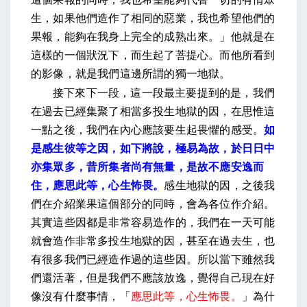
生，如果他們造作了相同的惡業，我也希望他們的
果報，能夠在我身上完全的成熟出來。」他就是在
這樣的一個狀況下，而生起了菩提心。而他所看到
的影像，就是我們這邊所謂的獨一地獄。
接下來下一段，這一段最主要提到的是，我們
在過去已經集聚了相當多投生地獄的因，在思惟這
一點之後，我們在內心應該要生起畏懼的感受。
如
是感生彼等之因，如下將說，極易為故，於日日中
亦集眾多，昔所集者尚有無量，是故不應安逸而
住，應思此等，心生怖畏。
感生地獄的因，之後我
們在介紹業果這個部分的同時，會為各位作介紹。
其實這些因都是非常容易造作的，我們在一天可能
就會造作非常多投生地獄的因，甚至在過去生，也
有很多我們已經造作過的這些因。所以當下雖然我
們還活著，但是我們不應該放逸，覺得自己現在好
像沒有什麼事情，「
應思此等，心生怖畏。
」為什