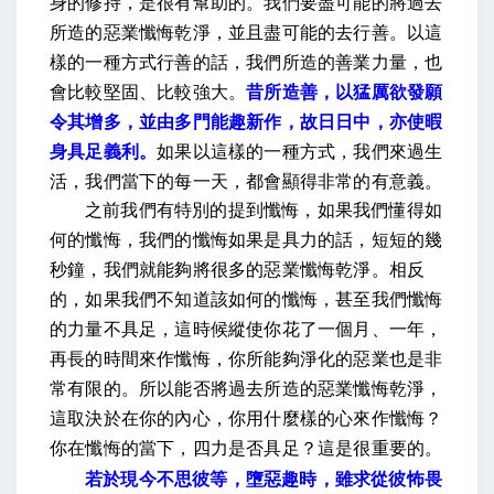
身的修持，是很有幫助的。我們要盡可能的將過去
所造的惡業懺悔乾淨，並且盡可能的去行善。以這
樣的一種方式行善的話，我們所造的善業力量，也
會比較堅固、比較強大。
昔所造善，以猛厲欲發願
令其增多，並由多門能趣新作，故日日中，亦使暇
身具足義利。
如果以這樣的一種方式，我們來過生
活，我們當下的每一天，都會顯得非常的有意義。
之前我們有特別的提到懺悔，如果我們懂得如
何的懺悔，我們的懺悔如果是具力的話，短短的幾
秒鐘，我們就能夠將很多的惡業懺悔乾淨。相反
的，如果我們不知道該如何的懺悔，甚至我們懺悔
的力量不具足，這時候縱使你花了一個月、一年，
再長的時間來作懺悔，你所能夠淨化的惡業也是非
常有限的。所以能否將過去所造的惡業懺悔乾淨，
這取決於在你的內心，你用什麼樣的心來作懺悔？
你在懺悔的當下，四力是否具足？這是很重要的。
若於現今不思彼等，墮惡趣時，雖求從彼怖畏