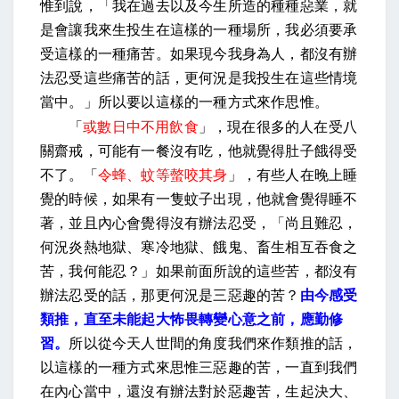
惟到說，「我在過去以及今生所造的種種惡業，就
是會讓我來生投生在這樣的一種場所，我必須要承
受這樣的一種痛苦。如果現今我身為人，都沒有辦
法忍受這些痛苦的話，更何況是我投生在這些情境
當中。」所以要以這樣的一種方式來作思惟。
「
或數日中不用飲食
」，現在很多的人在受八
關齋戒，可能有一餐沒有吃，他就覺得肚子餓得受
不了。「
令蜂、蚊等螫咬其身
」，有些人在晚上睡
覺的時候，如果有一隻蚊子出現，他就會覺得睡不
著，並且內心會覺得沒有辦法忍受，「尚且難忍，
何況炎熱地獄、寒冷地獄、餓鬼、畜生相互吞食之
苦，我何能忍？」如果前面所說的這些苦，都沒有
辦法忍受的話，那更何況是三惡趣的苦？
由今感受
類推，直至未能起大怖畏轉變心意之前，應勤修
習。
所以從今天人世間的角度我們來作類推的話，
以這樣的一種方式來思惟三惡趣的苦，一直到我們
在內心當中，還沒有辦法對於惡趣苦，生起決大、