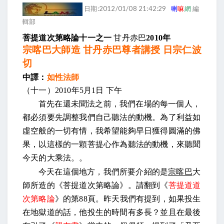
日期:2012/01/08 21:42:29
喇
嘛
網
編
輯部
菩提道次第略論十一之一
甘丹赤巴
2010
年
宗喀巴大師造 甘丹赤巴尊者講授 日宗仁波
切
中譯：
如性法師
（十一）
2010
年
5
月
1
日
下午
首先在還未聞法之前，我們在場的每一個人，
都必須要先調整我們自己聽法的動機。為了利益如
虛空般的一切有情，我希望能夠早日獲得圓滿的佛
果，以這樣的一顆菩提心作為聽法的動機，來聽聞
今天的大乘法。。
今天在這個地方，我們所要介紹的是
宗喀巴
大
師所造的《菩提道次第略論》。請翻到《
菩提道道
次第略論
》的第
88
頁。昨天我們有提到，如果投生
在地獄道的話，他投生的時間有多長？並且在最後