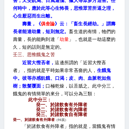
害；又受飢渴、日風逼惱、獵人等眾多方迫害。任
何時中，應於此等心生怖畏，思惟眾苦所逼之理，
心生厭惡而生出離。
壽量，《
俱舍論
》云：「畜生長經劫。」謂壽
長者能達劫量，短則無定。
畜生道的有情，牠們的
壽量，長的能夠到達「
劫量
」，也就是一劫這麼的
久，短的話則是無定的。
壬三、思惟餓鬼之苦
近習大慳吝者，
這邊所謂的「近習大慳吝
者」，指的就是平時如果非常吝嗇的人，
生餓鬼
中。彼等亦感飢餓、口渴；皮、肉、血脈乾如焦
樹；散髮覆面；
口極乾燥，以舌舐之。此中分三，
餓鬼的有情簡單的來分，可以分為三類：
此中分三：
癸一、於諸飲食有外障者
癸二、於諸飲食有內障者
癸三、於諸飲食自有障者
癸一、於諸飲食有外障者
（
96
頁）
「於諸飲食有外障者」指的就是，當餓鬼有情