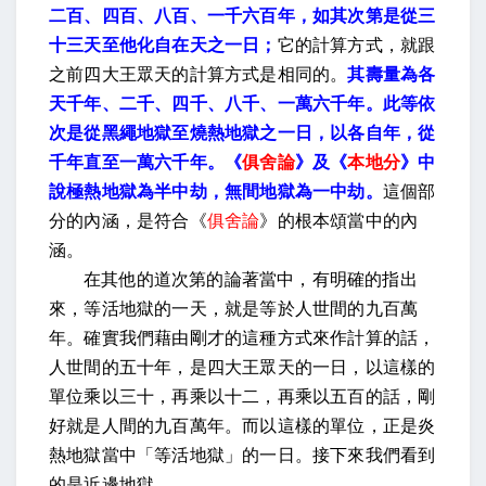
二百、四百、八百、一千六百年，如其次第是從三
十三天至他化自在天之一日；
它的計算方式，就跟
之前四大王眾天的計算方式是相同的。
其壽量為各
天千年、二千、四千、八千、一萬六千年。此等依
次是從黑繩地獄至燒熱地獄之一日，以各自年，從
千年直至一萬六千年。《
俱舍論
》及《
本地分
》中
說極熱地獄為半中劫，無間地獄為一中劫。
這個部
分的內涵，是符合《
俱舍論
》的根本頌當中的內
涵。
在其他的道次第的論著當中，有明確的指出
來，等活地獄的一天，就是等於人世間的九百萬
年。確實我們藉由剛才的這種方式來作計算的話，
人世間的五十年，是四大王眾天的一日，以這樣的
單位乘以三十，再乘以十二，再乘以五百的話，剛
好就是人間的九百萬年。而以這樣的單位，正是炎
熱地獄當中「等活地獄」的一日。接下來我們看到
的是近邊地獄。