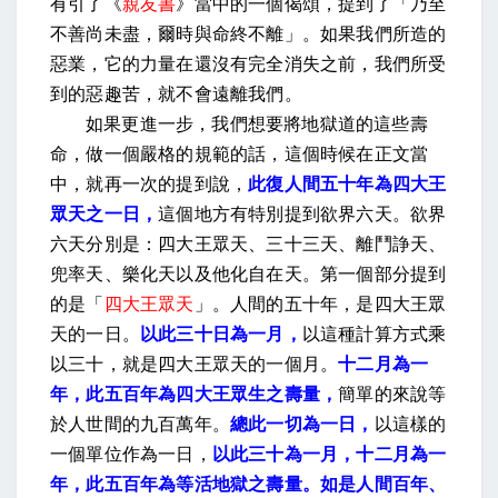
有引了《
親友書
》當中的一個偈頌，提到了「乃至
不善尚未盡，爾時與命終不離」。如果我們所造的
惡業，它的力量在還沒有完全消失之前，我們所受
到的惡趣苦，就不會遠離我們。
如果更進一步，我們想要將地獄道的這些壽
命，做一個嚴格的規範的話，這個時候在正文當
中，就再一次的提到說，
此復人間五十年為四大王
眾天之一日，
這個地方有特別提到欲界六天。欲界
六天分別是：四大王眾天、三十三天、離鬥諍天、
兜率天、樂化天以及他化自在天。第一個部分提到
的是「
四大王眾天
」。人間的五十年，是四大王眾
天的一日。
以此三十日為一月，
以這種計算方式乘
以三十，就是四大王眾天的一個月。
十二月為一
年，此五百年為四大王眾生之壽量，
簡單的來說等
於人世間的九百萬年。
總此一切為一日，
以這樣的
一個單位作為一日，
以此三十為一月，十二月為一
年，此五百年為等活地獄之壽量。如是人間百年、