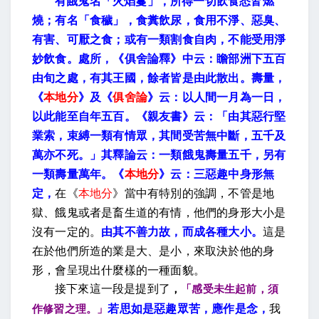
有餓鬼名「火焰鬘」，所得一切飲食悉皆燃
燒；有名「食穢」，食糞飲尿，食用不淨、惡臭、
有害、可厭之食；或有一類割食自肉，不能受用淨
妙飲食。處所，《俱舍論釋》中云：瞻部洲下五百
由旬之處，有其王國，餘者皆是由此散出。壽量，
《
本地分
》及《
俱舍論
》云：以人間一月為一日，
以此能至自年五百。《親友書》云：「由其惡行堅
業索，束縛一類有情眾，其間受苦無中斷，五千及
萬亦不死。」其釋論云：一類餓鬼壽量五千，另有
一類壽量萬年。《
本地分
》云：三惡趣中身形無
定，
在《
本地分
》當中有特別的強調，不管是地
獄、餓鬼或者是畜生道的有情，他們的身形大小是
沒有一定的。
由其不善力故，而成各種大小。
這是
在於他們所造的業是大、是小，來取決於他的身
形，會呈現出什麼樣的一種面貌。
接下來這一段是提到了
，
「感受未生起前，須
若思如是惡趣眾苦，應作是念，
我
作修習之理。」