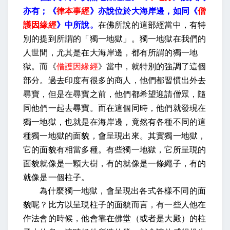
亦有；《
律本事經
》亦說位於大海岸邊，如同《
僧
護因緣經
》中所說。
在佛所說的這部經當中，有特
別的提到所謂的「獨一地獄」。獨一地獄在我們的
人世間，尤其是在大海岸邊，都有所謂的獨一地
獄。而《
僧護因緣經
》當中，就特別的強調了這個
部分。過去印度有很多的商人，他們都習慣出外去
尋寶，但是在尋寶之前，他們都希望迎請僧眾，隨
同他們一起去尋寶。而在這個同時，他們就發現在
獨一地獄，也就是在海岸邊，竟然有各種不同的這
種獨一地獄的面貌，會呈現出來。其實獨一地獄，
它的面貌有相當多種。有些獨一地獄，它所呈現的
面貌就像是一顆大樹，有的就像是一條繩子，有的
就像是一個柱子。
為什麼獨一地獄，會呈現出各式各樣不同的面
貌呢？比方以呈現柱子的面貌而言，有一些人他在
作法會的時候，他會靠在佛堂（或者是大殿）的柱