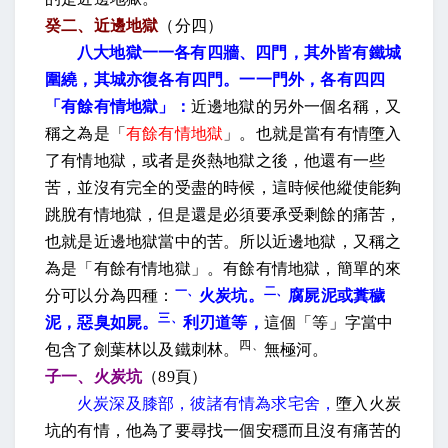
癸二、近邊地獄
（分四）
八大地獄一一各有四牆、四門，其外皆有鐵城
圍繞，其城亦復各有四門。一一門外，各有四四
「有餘有情地獄」：
近邊地獄的另外一個名稱，又
稱之為是「
有餘有情地獄
」。也就是當有有情墮入
了有情地獄，或者是炎熱地獄之後，他還有一些
苦，並沒有完全的受盡的時候，這時候他縱使能夠
跳脫有情地獄，但是還是必須要承受剩餘的痛苦，
也就是近邊地獄當中的苦。所以近邊地獄，又稱之
為是「有餘有情地獄」。有餘有情地獄，簡單的來
一、
二、
分可以分為四種：
火炭坑。
腐屍泥或糞穢
三、
泥，惡臭如屍。
利刃道等，
這個「等」字當中
四、
包含了劍葉林以及鐵刺林。
無極河。
子一、火炭坑
（
89
頁）
火炭深及膝部，彼諸有情為求宅舍，
墮入火炭
坑的有情，他為了要尋找一個安穩而且沒有痛苦的