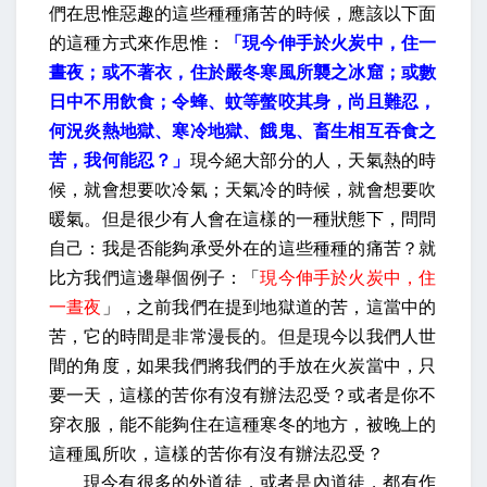
們在思惟惡趣的這些種種痛苦的時候，應該以下面
的這種方式來作思惟：
「現今伸手於火炭中，住一
晝夜；或不著衣，住於嚴冬寒風所襲之冰窟；或數
日中不用飲食；令蜂、蚊等螫咬其身，尚且難忍，
何況炎熱地獄、寒冷地獄、餓鬼、畜生相互吞食之
苦，我何能忍？」
現今絕大部分的人，天氣熱的時
候，就會想要吹冷氣；天氣冷的時候，就會想要吹
暖氣。但是很少有人會在這樣的一種狀態下，問問
自己：我是否能夠承受外在的這些種種的痛苦？就
比方我們這邊舉個例子：「
現今伸手於火炭中，住
一晝夜
」，之前我們在提到地獄道的苦，這當中的
苦，它的時間是非常漫長的。但是現今以我們人世
間的角度，如果我們將我們的手放在火炭當中，只
要一天，這樣的苦你有沒有辦法忍受？或者是你不
穿衣服，能不能夠住在這種寒冬的地方，被晚上的
這種風所吹，這樣的苦你有沒有辦法忍受？
現今有很多的外道徒，或者是內道徒，都有作