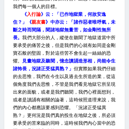
我們每一個人的目標。
《
入行論
》云：「已作地獄業，何故安逸
住？」《
親友書
》中亦云：「諸作惡者唯呼氣，未
斷之時而間隔，聞諸地獄無量苦，如金剛性無所
畏。
我們大部分的人，縱使在聽聞了地獄道當中所
要承受的痛苦之後，但是我們的心就有如同是金剛
寶石般的堅固，對於這些苦不會生起一絲絲的恐
懼。
見畫地獄及聽聞，憶念讀誦造形相，尚能令生
諸怖畏，況諸正受猛異熟？」
但實際如果我們仔細
的去思惟，我們在今生以及過去生所造的業，從這
個角度我們去思惟，不管是我們看見地獄它所呈現
出來的面貌，或者是我們聽聞，我們心裡面想到，
或者是讀誦有相關的論著，這時候照道理來說，我
們的內心都應該要感到恐懼。「況諸正受猛異
熟？」更何況是我們真的投生在地獄之後，所必須
要承受的苦來臨的同時，這時候我們內心當中的恐