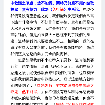
中救護之皈處，然不能得。爾時乃於應不應作諸取
捨處，無有慧力，此為《
入行論
》中所說。
在現今
我們還沒有墮惡趣之前，我們能夠決定我們自己當
下該作什麼事情，不該作什麼事情。就有如同是在
大水還沒有來之前，我們是有時間、我們是有能力
可以逃的。但是如果當大水已經來到了我們的身
邊，這時候我們想要逃也逃不走。相同的，我們在
還沒有墮入惡趣之前，我們是有機會能夠將「會讓
我們墮入惡趣的業」完全的懺悔掉。
但是如果我們不小心墮入了惡趣，這時候想要
行善，想要懺悔，這都已經來不及了。我們在墮入
惡趣之後，縱使佛親自來到我們的面前，也沒有辦
法將我們從惡趣當中救拔出來。所以這個地方就特
別的提到了，「
墮惡趣時，雖求從彼怖畏中救護之
皈處，然不能得。
」你不僅沒有辦法獲得你想要尋
求皈依的這個對象，縱使你有機會遇見他，你也不
見得能夠被他救拔出來。「
爾時乃於應不應作諸取