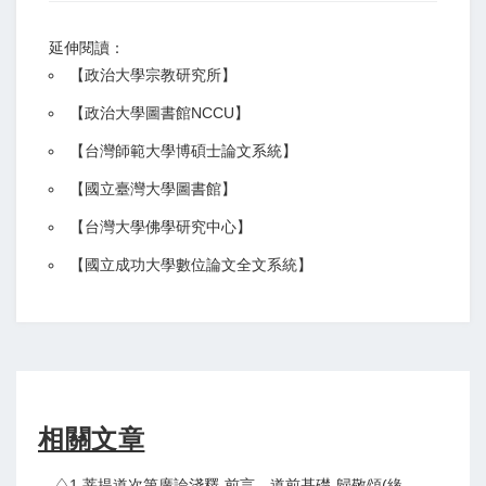
延伸閱讀：
【
政治大學宗教研究所
】
【政治大學圖書館NCCU
】
【
台灣師範大學博碩士論文系統
】
【
國立臺灣大學圖書館
】
【
台灣大學佛學研究中心
】
【
國立成功大學數位論文全文系統
】
相關文章
♤1.菩提道次第廣論淺釋-前言、道前基礎-歸敬頌(緣