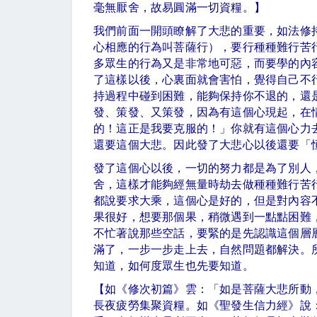
毫無厭舍，故易圓滿一切資糧。】
我們前面一開頭瞭解了大悲的重要，如法修
心相應的行為叫菩薩行），要行種種難行苦
多眾生的行為又是非常地可惡，而要學的內
了這樣以後，心裏面就會害怕，覺得自己不
持過程中碰到困難，能夠保持你不退的，還
發、策發、又策發，因為有這個心現起，在
的！這正是我要克服的！」你就有這個心力
還要這個大悲。因此發了大悲心以後還要
發了這個心以後，一切的努力都是為了別人
舍，這樣才能夠經無量時劫去做種種難行苦
都說要求大乘，這個心是好的，但是對內容
果很好，想要那個果，稍微遇到一點點困難
不忙著說那些空話，要緊的是先認識這個層
滿了，一步一步走上去，自然問題都解決。
知道，如何度眾生也先要知道。
【如《修次初篇》雲：「如是菩薩大悲所動
長夜疲勞集聚資糧。如《聖發生信力經》說