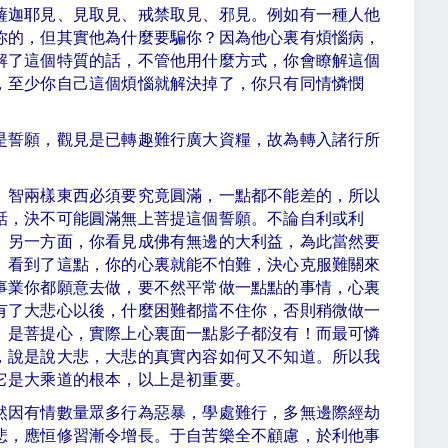
薩迦耶見、見取見、戒禁取見、邪見。例如有一種人他
你的，但其實他為什麼要騙你？因為他心裏有煩惱病，
解了這個特質的話，不管他用什麼方式，你會瞭解這個
，至少你自己這個煩惱就解決掉了，你只有同情憐憫
是誓願，觀見是已轉趣難行廣大資糧，故為轉入諸行所
、智兩樣東西必須要究竟圓滿，一點都不能差的，所以
話，決不可能圓滿無上菩提這個誓願。不論自利或利
。另一方面，你看見成佛有無邊的大利益，為此當然要
。看到了這點，你的心裏就能不怕難，決心克服難關來
事業你都願意去做，要不然平常做一點點的事情，心裏
有了大悲心以後，什麼困難都擋不住你，否則稍微做一
、是菩提心，實際上心裏面一點影子都沒有！而最可憐
，說是說大悲，大悲的真實內容如何又不知道。所以我
它是大乘道的根本，以上是初重要。
然因有情數量眾多行為惡暴，學處難行，多無邊際經劫
悲，應恒修習漸令增長。于自苦樂全不顧慮，於利他事