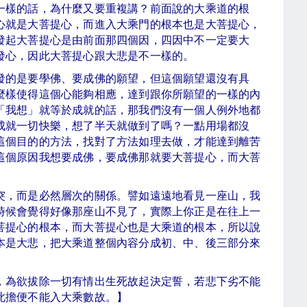
一樣的話，為什麼又要重複講？前面說的大乘道的根
心就是大菩提心，而進入大乘門的根本也是大菩提心，
發起大菩提心是由前面那四個因，四因中不一定要大
你發心，因此大菩提心跟大悲是不一樣的。
發的是要學佛、要成佛的願望，但這個願望還沒有具
麼樣使得這個心能夠相應，達到跟你所願望的一樣的內
「我想」就等於成就的話，那我們沒有一個人例外地都
成就一切快樂，想了半天就做到了嗎？一點用場都沒
這個目的的方法，找對了方法如理去做，才能達到離苦
這個原因我想要成佛，要成佛那就要大菩提心，而大菩
突，而是必然層次的關係。譬如遠遠地看見一座山，我
時候會覺得好像那座山不見了，實際上你正是在往上一
菩提心的根本，而大菩提心也是大乘道的根本，所以說
本是大悲，把大乘道整個內容分成初、中、後三部分來
，為欲拔除一切有情出生死故起決定誓，若悲下劣不能
此擔便不能入大乘數故。】