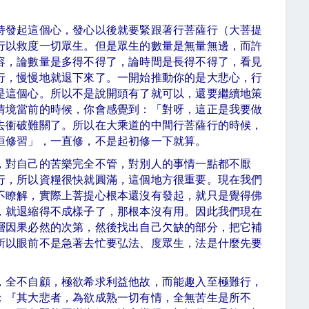
持發起這個心，發心以後就要緊跟著行菩薩行（大菩提
行以救度一切眾生。但是眾生的數量是無量無邊，而許
容，論數量是多得不得了，論時間是長得不得了，看見
行，慢慢地就退下來了。一開始推動你的是大悲心，行
是這個心。所以不是說開頭有了就可以，還要繼續地策
情境當前的時候，你會感覺到：「對呀，這正是我要做
去衝破難關了。所以在大乘道的中間行菩薩行的時候，
「恒修習」，一直修，不是起初修一下就算。
，對自己的苦樂完全不管，對別人的事情一點都不厭
行，所以資糧很快就圓滿，這個地方很重要。現在我們
不瞭解，實際上菩提心根本還沒有發起，就只是覺得佛
，就退縮得不成樣子了，那根本沒有用。因此我們現在
層因果必然的次第，然後找出自己欠缺的部分，把它補
所以眼前不是急著去忙要弘法、度眾生，法是什麼先要
，全不自顧，極欲希求利益他故，而能趣入至極難行，
：『其大悲者，為欲成熟一切有情，全無苦生是所不