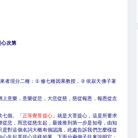
提心次第
傳來者現分二種：
①
修七種因果教授，
②
依寂天佛子著
增上意樂，意樂從悲，大悲從慈，慈從報恩，報恩從念
共七個。「
正等覺菩提心
」就是大菩提心，這是所要求
樂從悲，而悲從慈生起，最後推到第一步是知母，由知
只是對這個名詞大概有個認識，此處告訴我們怎麼樣從
內心生起菩提心這樣的果。下面分兩個子目來說明它：