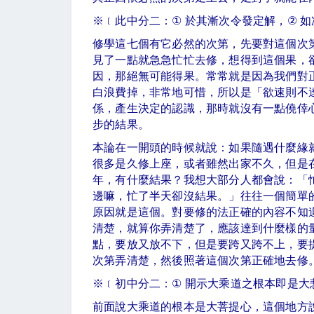
※
﹝此中分二：
①
於其漸次令發定解，
②
如
修學這七個有它必然的次第，先要對這個次
見了一點就急急忙忙去修，想得到這個果，
因，那絕無可能得果。常常就是因為我們對
白浪費掉，非常地可惜，所以是「欲速則不
係，產生決定的認識，那時就沒有一點僥倖
步的結果。
本論在一開頭的時候就說：如果隨遇什麼緣
很多是久修上座，或者雖然出家不久，但是
年，有什麼結果？我想大部分人都會說：「
邊嘛，忙了半天卻沒結果。」往往一個簡單
原因就是這個。對要修的法正確的內容不知
清楚，就算你弄清楚了，應該達到什麼樣的
點，要放又放不下，但是要跨又跨不上，要
次第弄清楚，然後照著這個次第正確地去修
※
﹝初中分二：
①
開示大乘道之根本即是大
前面說大乘道的根本是大菩提心，這個地方