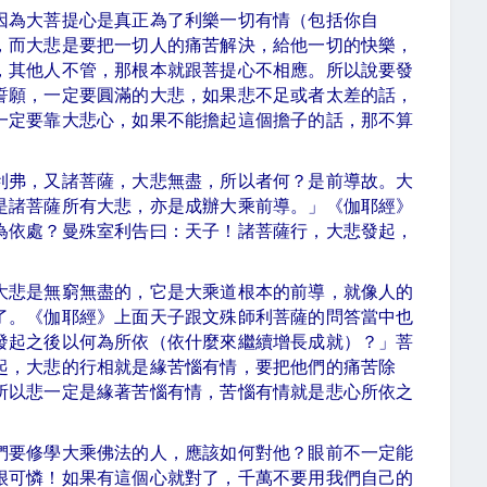
因為大菩提心是真正為了利樂一切有情（包括你自
，而大悲是要把一切人的痛苦解決，給他一切的快樂，
，其他人不管，那根本就跟菩提心不相應。所以說要發
誓願，一定要圓滿的大悲，如果悲不足或者太差的話，
一定要靠大悲心，如果不能擔起這個擔子的話，那不算
利弗，又諸菩薩，大悲無盡，所以者何？是前導故。大
是諸菩薩所有大悲，亦是成辦大乘前導。」《伽耶經》
為依處？曼殊室利告曰：天子！諸菩薩行，大悲發起，
大悲是無窮無盡的，它是大乘道根本的前導，就像人的
了。《伽耶經》上面天子跟文殊師利菩薩的問答當中也
發起之後以何為所依（依什麼來繼續增長成就）？」菩
起，大悲的行相就是緣苦惱有情，要把他們的痛苦除
所以悲一定是緣著苦惱有情，苦惱有情就是悲心所依之
們要修學大乘佛法的人，應該如何對他？眼前不一定能
很可憐！如果有這個心就對了，千萬不要用我們自己的