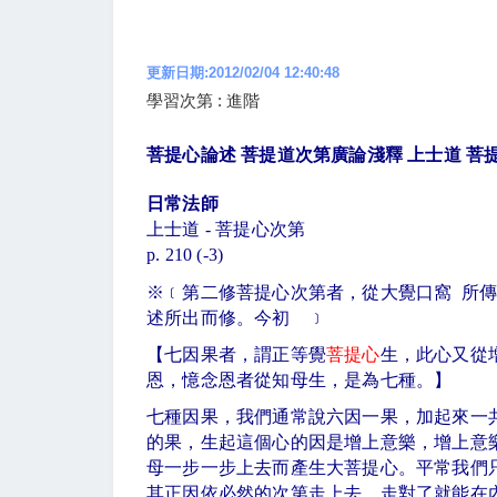
更新日期:2012/02/04 12:40:48
學習次第 : 進階
菩提心論述
菩提道次第廣論淺釋 上士道 菩
日常法師
上士道
-
菩提心次第
p. 210 (-3)
※
﹝第二修菩提心次第者，從大覺口窩
所
述所出而修。今初 ﹞
【七因果者，謂正等覺
菩提心
生，此心又從
恩，憶念恩者從知母生，是為七種。】
七種因果，我們通常說六因一果，加起來一
的果，生起這個心的因是增上意樂，增上意
母一步一步上去而產生大菩提心。平常我們
其正因依必然的次第走上去，走對了就能在