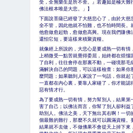
受，全無樂生是所不舍。』若趣如是極大難
佛法根本唯是大悲。」】
下面說菩薩已經發了大慈悲心了，由於大慈
全不管，因此他就不怕難，也不怕時間長。
他愈做愈起勁，愈做愈高興。現在我們賺佛
還怕它短，要這樣來積聚資糧。
就像經上所說的，大悲心是要成熟一切有情
上稍微受一點苦就覺得委屈，始終都在煩惱
了自利，往往會停在那裏不動，一碰境那毛
滿解決自己的問題，可以這樣檢查：如果你
麼問題；如果聽到人家說了一句話，你就起
一直都在內心裏，要靠人家碰了，你才能認
惡有情才行。
為了要成熟一切有情，努力幫別人，結果第
害了自己；以佛法而言，你幫了別人卻利益
助別人。佛法之美，天下無出其右啊！一切
個最難的難行，那麼不久就可以圓滿資糧。
結果就不去做，不做佛果不會從天上掉下來