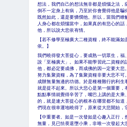
想法，我們自己的想法無非都是煩惱之法，
倒不一定身上有病，乃至於你會覺得他是騙
既然如此，還是要憐憫他。所以，當我們瞭
人身心都在煩惱當中，如果真的有悲心的話
他，所以說大悲依有情。
【若不修學至極廣大二種資糧，終不能滿如
依。】
我們曉得發大菩提心，要成熟一切眾生，福
說「至極廣大」。如果不能學習此二資糧的
他，都必定要成佛，而成佛的因一定要大悲
努力集聚資糧，為了集聚資糧非要大悲不可
成辦無量無邊的功德。於是種種難行的利生
就是提不起來。所以大悲心是第一個重要，
點點事情就覺得辛苦了，嘴巴上講的是大乘
的，就是連大菩提心的根本在哪里都不知道
們現在很幸運地曉得了，原來從大悲開始，
【中重要者。如是一次發如是心趣入正行，
無量，見已怯畏退墮小乘，非唯一次發起大