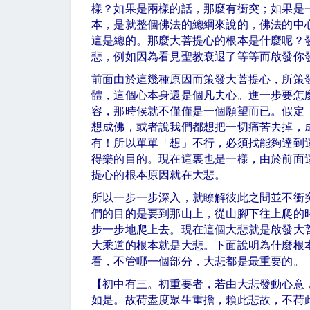
樣？如果是兩樣的話，那麼有衝突；如果是
本，是就整個佛法的總綱來說的，佛法的中
這是總的。那麼大菩提心的根本是什麼呢？
悲，例如因為看見聖教衰退了等等而啟發
前面由於這幾種原因而策發大菩提心，所策
體，這個心本身還是個凡夫心。進一步要怎
容，那時候就不僅僅是一個願望而已。假定
想成佛，或者說我們都想把一切痛苦去掉，
有！所以單單「想」不行，必須找能夠達到
得樂的目的。現在這裏也是一樣，由於前面
提心的根本原因就在大悲。
所以一步一步深入，就瞭解彼此之間並不衝
們的目的是要到那山上，從山腳下往上爬的
步一步地爬上去。現在這個大悲就是啟發大
大乘道的根本就是大悲。下面說明為什麼根
看，不管哪一個部分，大悲都是最重要的。
【初中有三。初重要者，若由大悲發動心意
如是。故荷盡度眾生重擔，賴此悲故，不荷