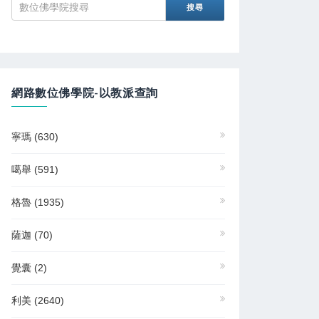
網路數位佛學院-以教派查詢
寧瑪
(630)
噶舉
(591)
格魯
(1935)
薩迦
(70)
覺囊
(2)
利美
(2640)