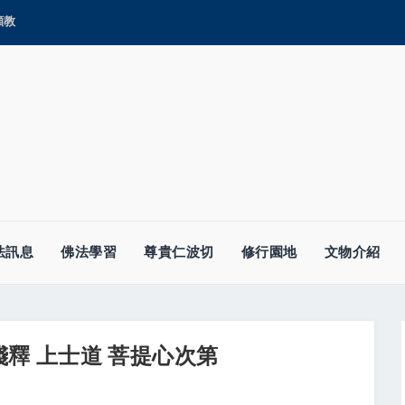
顯教
法訊息
佛法學習
尊貴仁波切
修行園地
文物介紹
釋 上士道 菩提心次第