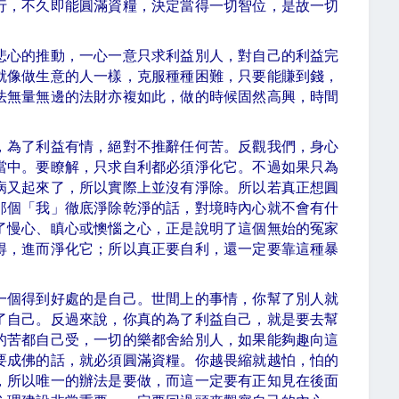
行，不久即能圓滿資糧，決定當得一切智位，是故一切
悲心的推動，一心一意只求利益別人，對自己的利益完
就像做生意的人一樣，克服種種困難，只要能賺到錢，
法無量無邊的法財亦複如此，做的時候固然高興，時間
，為了利益有情，絕對不推辭任何苦。反觀我們，身心
當中。要瞭解，只求自利都必須淨化它。不過如果只為
病又起來了，所以實際上並沒有淨除。所以若真正想圓
那個「我」徹底淨除乾淨的話，對境時內心就不會有什
了慢心、瞋心或懊惱之心，正是說明了這個無始的冤家
得，進而淨化它；所以真正要自利，還一定要靠這種暴
一個得到好處的是自己。世間上的事情，你幫了別人就
了自己。反過來說，你真的為了利益自己，就是要去幫
的苦都自己受，一切的樂都舍給別人，如果能夠趣向這
要成佛的話，就必須圓滿資糧。你越畏縮就越怕，怕的
，所以唯一的辦法是要做，而這一定要有正知見在後面