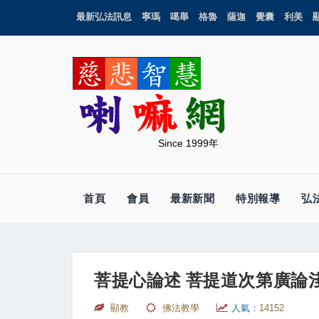
最新弘法訊息
寧瑪
噶舉
格魯
薩迦
覺囊
利美
Since 1999年
首頁
會員
最新新聞
特別報導
弘
菩提心論述 菩提道次第廣論淺
顯教
佛法教學
人氣：
14152