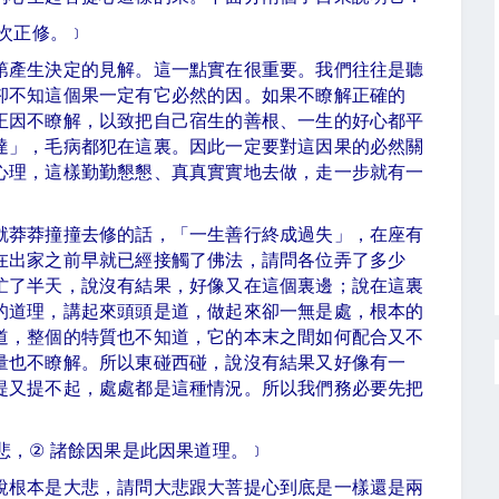
次正修。﹞
第產生決定的見解。這一點實在很重要。我們往往是聽
卻不知這個果一定有它必然的因。如果不瞭解正確的
正因不瞭解，以致把自己宿生的善根、一生的好心都平
達」，毛病都犯在這裏。因此一定要對這因果的必然關
心理，這樣勤勤懇懇、真真實實地去做，走一步就有一
就莽莽撞撞去修的話，「一生善行終成過失」，在座有
在出家之前早就已經接觸了佛法，請問各位弄了多少
忙了半天，說沒有結果，好像又在這個裏邊；說在這裏
的道理，講起來頭頭是道，做起來卻一無是處，根本的
道，整個的特質也不知道，它的本末之間如何配合又不
量也不瞭解。所以東碰西碰，說沒有結果又好像有一
提又提不起，處處都是這種情況。所以我們務必要先把
。
悲，
②
諸餘因果是此因果道理。﹞
說根本是大悲，請問大悲跟大菩提心到底是一樣還是兩