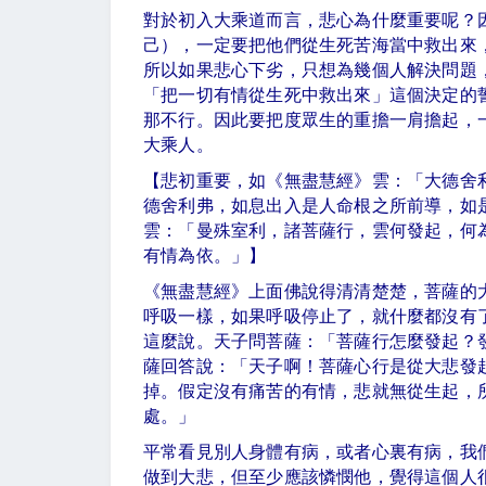
對於初入大乘道而言，悲心為什麼重要呢？
己），一定要把他們從生死苦海當中救出來
所以如果悲心下劣，只想為幾個人解決問題
「把一切有情從生死中救出來」這個決定的
那不行。因此要把度眾生的重擔一肩擔起，
大乘人。
【悲初重要，如《無盡慧經》雲：「大德舍
德舍利弗，如息出入是人命根之所前導，如
雲：「曼殊室利，諸菩薩行，雲何發起，何
有情為依。」】
《無盡慧經》上面佛說得清清楚楚，菩薩的
呼吸一樣，如果呼吸停止了，就什麼都沒有
這麼說。天子問菩薩：「菩薩行怎麼發起？
薩回答說：「天子啊！菩薩心行是從大悲發
掉。假定沒有痛苦的有情，悲就無從生起，
處。」
平常看見別人身體有病，或者心裏有病，我
做到大悲，但至少應該憐憫他，覺得這個人