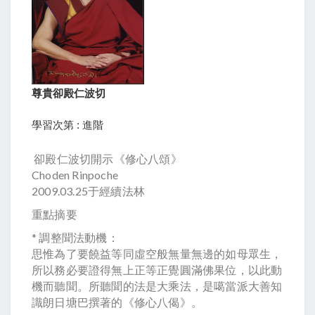
尊貴卻殿仁波切
學習次第 : 進階
卻殿仁波切開示《修心八頌》
Choden Rinpoche
2009.03.25于經續法林
重點摘要
* 調整聞法動機：
思惟為了要饒益等同虛空般無量無邊的如母眾生，
所以務必要證得無上正等正覺圓滿佛果位，以此動
機而聽聞。所聽聞的法是大乘法，是噶當派大善知
識朗日塘巴撰著的《修心八偈》。