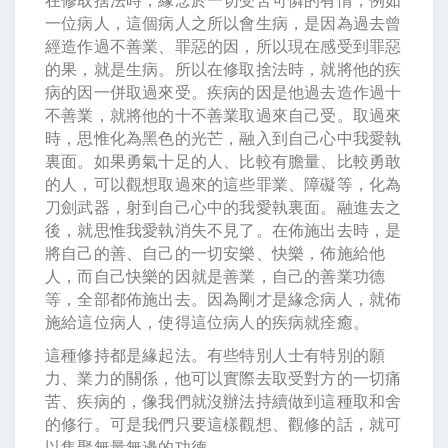
一位病人，這個病人之所以會生病，是因為過去曾
經造作過不善業、罪惡的因，所以現在感受到罪惡
的果，就是生病。所以在修取捨法時，就將他的疾
病的因一併取過來受。疾病的因是他過去造作過十
不善業，就將他的十不善業取過來自己受。取過來
時，思惟化為黑色的光芒，融入到自己心中我愛執
裏面。如果勇氣十足的人、比較有膽量、比較勇敢
的人，可以觀想取過來的這些罪業、障礙等，化為
刀劍武器，射到自己心中的我愛執裏面。融進去之
後，就思惟我愛執消失不見了。在佈施出去時，是
將自己的善、自己的一切安樂、快樂，佈施給他
人，而自己快樂的因就是善業，自己的善業功德
等，全部都佈施出去。因為剛才是緣念病人，就佈
施給這位病人，使得這位病人的疾病就痊癒。
這種修持都是緣起法。有些特別人士有特別的願
力、業力的關係，他可以實際去取受對方的一切痛
苦、疾病的，像我們就沒辦法持續做到這種取和舍
的修行。可是我們只要這樣觀想、觀修的話，就可
以集聚無量無邊的功德。