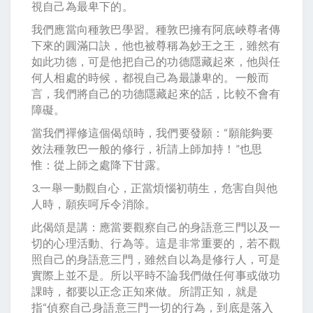
視自己為最卑下的。
我們應當向種敦巴學習。種敦巴擁有阿底峽尊者傳
下來的圓滿口訣，他也被尊稱為妙王之王，雖然有
如此功德，可是他把自己的功德隱藏起來，他與任
何人相處的時候，都視自己為最謙卑的。一般而
言，我們將自己的功德隱藏起來的話，比較不會有
障礙。
當我們禪修這個偈頌時，我們要發願：“願能夠要
效法種敦巴一般的修行，祈請上師加持！”也思
惟：從上師之處降下甘露。
3.一舉一動觀自心，正當煩惱初萌生，危害自與他
人時，願疾呵斥令消除。
此偈頌是講：應當要觀察自己的身語意三門以及一
切的心理活動、行為等。這是非常重要的，若不觀
照自己的身語意三門，雖然自以為是修行人，可是
實際上並不是。所以平時不論我們做任何事或做功
課時，都要以正念正知來做。所謂正知，就是
指“偵察自己身語意三門一切的行為，到底是落入