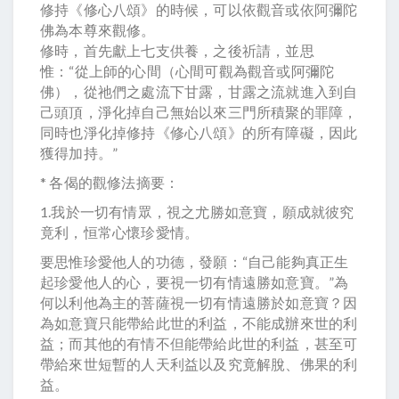
修持《修心八頌》的時候，可以依觀音或依阿彌陀
佛為本尊來觀修。
修時，首先獻上七支供養，之後祈請，並思
惟：“從上師的心間（心間可觀為觀音或阿彌陀
佛），從祂們之處流下甘露，甘露之流就進入到自
己頭頂，淨化掉自己無始以來三門所積聚的罪障，
同時也淨化掉修持《修心八頌》的所有障礙，因此
獲得加持。”
* 各偈的觀修法摘要：
1.我於一切有情眾，視之尤勝如意寶，願成就彼究
竟利，恒常心懷珍愛情。
要思惟珍愛他人的功德，發願：“自己能夠真正生
起珍愛他人的心，要視一切有情遠勝如意寶。”為
何以利他為主的菩薩視一切有情遠勝於如意寶？因
為如意寶只能帶給此世的利益，不能成辦來世的利
益；而其他的有情不但能帶給此世的利益，甚至可
帶給來世短暫的人天利益以及究竟解脫、佛果的利
益。