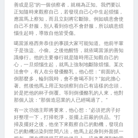
善或是惡”的一個偵察者，就稱為正知。我們要以
正知隨時來觀察自己，若發現自己心中生起煩惱，
應當馬上察知，而且立刻將它斷除。例如瞋恚會使
自己不舒服，別人看到你也不會舒服，所以瞋恚煩
惱生起時，導致自他皆受傷。
噶當派格西奔恭佳的事蹟大家可能知道。他前半輩
子是強盜、小偷。之後他醒悟，就依噶當派的善知
識修行。他的主要修行就是隨時用正知觀自己的
心，一旦煩惱生起，就馬上強制地斷除煩惱。某次
法會中，有人在分發優酪乳，他心想：“前面的人
倒那麼多，輪到我時，會不會喝不到？”如此擔心
著。然後他馬上用正知偵察到自己有這樣的念頭，
於是把他的杯子倒覆。等到倒優酪乳的人來，他對
那個人說：“那個造惡業的人已經喝過了。”
有一次功德主即將要來，他心想：“必須把房子好
好整理一下，打掃乾淨，並擺上莊嚴的供品。”打
掃及擺好之後，他坐下來觀察自己的動機，發現自
己的動機沾染到世間八法，他馬上起身到外面抓一