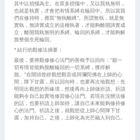
其中以煩惱為主。在眾多煩惱中，又以我執無明，
也就是執實，才會把有情系縛在輪回中。所以當我
們在修持時，應當“無執離縛”。所謂無執，就是無
實執，無諦實成立的這種執著，才能夠離開諦實成
立，離開我執無明的系縛、輪回的系縛，才能夠解
脫整個生死輪回。
* 結行的觀修法摘要：
最後，要將觀修修心法門的善根予以回向：“願一
切有情皆能夠脫離輪回的一切系縛，獲得解
脫。”在開頭曾經觀想觀音或阿彌陀佛在上師的心
間，降下甘露，所以回向時，也要再次地觀想：先
明現出觀想的所緣境，然後再向上師做祈請。祈請
能夠令自己如實地修習修心法門。若現在沒辦法修
的話，也要祈請上師加持，讓自己未來能夠修持修
心的法門。祈請之後，就觀想從上師心間降下甘
露，加持自己。之後，上師化為光芒融入到自己。