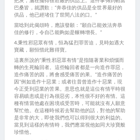
把灰，灑在擺得很莊嚴的供品上。這件事傳到帕當
巴桑皆，就讚歎：“奔恭佳的供品是全世界最好的
供品，他已經堵住了世間八法的口。”
當唸到此偈頌時，應該發願：“願自己能效法奔恭
佳的修行，令自己能夠如是輾轉增長。”
4.秉性邪惡眾有情，恒為猛烈罪苦迫，見時如遇大
寶藏，願恒惜此難得寶。
這裏所說的“秉性邪惡眾有情”是指隨著業和煩惱而
轉的生死輪回者。這些輪回者都是一向造作罪惡，
造作痛苦的因，將會感受痛苦的果。“造作痛苦的
因”例如造作十惡業；或者往昔曾造作十惡業，現
今正受到惡業的苦果。意思也就是這位有情平時很
容易瞋恚或是行為很惡劣，本性很不好的有情。這
種有情當他處在困境或受苦時，可能就沒有人願意
幫忙他。在這種時候若去幫助他的話，對他的幫助
是非常的大，即使我們也可以得到很大的利益的。
當見到這樣的有情時，我們應當視他如同大珍寶般
珍惜他。