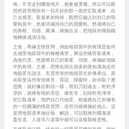
地，不管走到哪個地方，都會被燙傷。所以可以觀
想把器世間所有一切不好的那一面把它取過來，自
己去感受。取過來的時候，觀想它融入到自己的我
愛執當中，然後消滅掉自己的我愛執。然後將自己
的善根、功德、圓滿，佈施出去，把地獄的熾熱鐵
地轉換成清涼地。
之後，再緣念情世間，例如地獄當中的有情是如何
去感受地獄當中的種種痛苦，將這些痛苦取過來，
為他代受。然後將自己的善業、功德，佈施給地獄
中的有情。之後，思惟化現出很多的善知識為這些
地獄眾生說法，安置所有的地獄眾生於佛果位。當
在取受這些有情痛苦、罪惡、障礙時，如何取？應
思惟：就好像在剃頭一樣，用刮刀刮過去，乾乾淨
淨的，就將有情的罪惡、痛苦等，刮得乾乾淨淨，
把它取過來，我們自己代他受。然後將自己所擁有
的一切圓滿的情器世間，這些功德佈施給他人。這
是用地獄道來做比喻、解說，可以類推到餓鬼道、
畜生道、人道等六道當中都可以這樣類推思惟。
在修取捨法時，緣念於一切受苦可憐的有情，例如