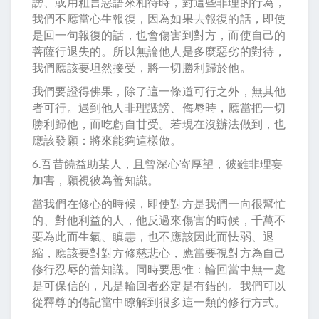
謗、或用粗言惡語來相待時，對這些非理的行為，
我們不應當心生報復，因為如果去報復的話，即使
是回一句報復的話，也會傷害到對方，而使自己的
菩薩行退失的。所以無論他人是多麼惡劣的對待，
我們應該要坦然接受，將一切勝利歸於他。
我們要證得佛果，除了這一條道可行之外，無其他
者可行。遇到他人非理譭謗、侮辱時，應當把一切
勝利歸他，而吃虧自甘受。若現在沒辦法做到，也
應該發願：將來能夠這樣做。
6.吾昔饒益助某人，且曾深心寄厚望，彼雖非理妄
加害，願視彼為善知識。
當我們在修心的時候，即使對方是我們一向很幫忙
的、對他利益的人，他反過來傷害的時候，千萬不
要為此而生氣、瞋恚，也不應該因此而怯弱、退
縮，應該要對對方修慈悲心，應當要視對方為自己
修行忍辱的善知識。同時要思惟：輪回當中無一處
是可保信的，凡是輪回者必定是有錯的。我們可以
從釋尊的傳記當中瞭解到很多這一類的修行方式。