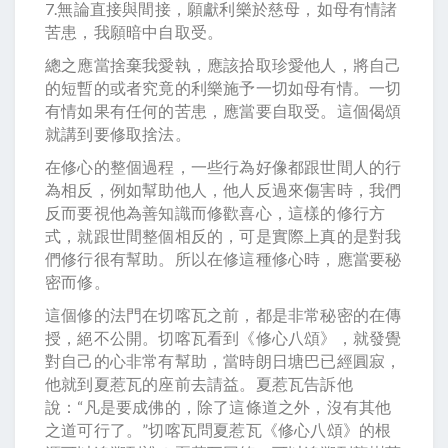
7.無論直接與間接，願獻利樂於慈母，如母有情諸
苦患，我願暗中自取受。
總之應當捨棄我愛執，應該拾取珍愛他人，將自己
的短暫的或者究竟的利樂施予一切如母有情。一切
有情如果有任何的苦患，應當要自取受。這個偈頌
就講到要修取捨法。
在修心的整個過程，一些行為好像都跟世間人的行
為相反，例如幫助他人，他人反過來傷害時，我們
反而要視他為善知識而修歡喜心，這樣的修行方
式，就跟世間整個相反的，可是實際上真的是對我
們修行很有幫助。所以在修這種修心時，應當要秘
密而修。
這個修的法門在切喀瓦之前，都是非常秘密的在傳
授，絕不公開。切喀瓦看到《修心八頌》，就發覺
對自己的心非常有幫助，當時朗日塘巴已經圓寂，
他就到夏惹瓦的座前去請益。夏惹瓦告訴他
說：“凡是要成佛的，除了這條道之外，沒有其他
之道可行了。”切喀瓦問夏惹瓦《修心八頌》的根