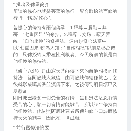
* 撰者及傳承簡介：
所謂的修心也就是菩薩的修行，配合取捨法而修的
行持，稱為“修心”。
菩提心的修持有兩個傳承：1.釋尊→彌勒→無
著：“七重因果”的修持。2.釋尊→文殊→寂天菩
薩：“自他相換”的修持法。這兩類修心法當中，
以“七重因果”較為人知；“自他相換”以前是秘密傳
的，只傳授給大乘種性利根者。今天所講的就是自
他相換的修持法。
《修心八頌》是由寂天菩薩傳下來的自他相換的修
持法。從阿底峽入藏後，由阿底峽傳給種敦巴，之
後就形成噶當派並流傳下來。之後傳到朗日塘巴及
夏惹瓦。
朗日塘巴緣念一切受苦的有情，生起無法堪忍有情
受苦的心，願一切有情都能離苦，所以終生修持自
他相換法。他依照阿底峽尊者所傳的修心口訣而修
持大乘的精華，因此在一世成就。
* 前行觀修法摘要：