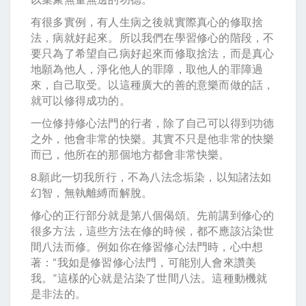
有很多實例，有人生病之後就實際真心的修取捨
法，病就好起來。所以我們在學習修心的階段，不
要只為了希望自己病好起來而修取捨法，而是真心
地願為他人，淨化他人的罪障，取他人的罪障過
來，自己取受。以這種廣大的善的意樂而做的話，
就可以修得成功的。
一位修持修心法門的行者，除了自己可以得到功德
之外，他會非常的快樂。其實不只是他非常的快樂
而已，他所在的那個地方都會非常快樂。
8.願此一切我所行，不為八法念垢染，以知諸法如
幻智，無執離縛而解脫。
修心的正行部分就是第八個偈頌。先前講到修心的
很多方法，這些方法在修的時候，都不應該沾染世
間八法而修。例如你在修習修心法門時，心中想
著：“我如是修習修心法門，可能別人會來讚美
我。”這樣的心就是沾染了世間八法。這種動機就
是非法的。