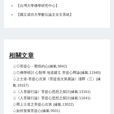
【
台灣大學佛學研究中心
】
【
國立成功大學數位論文全文系統
】
相關文章
♤◎菩提心－覺悟的心(緣氣:9842)
♤◎佛學研討:心類學.地道建立.菩提心釋論(緣氣:11940)
♤上士道-菩提心次第《菩提道次第廣論》淺釋（三）(緣
氣:18167)
♤《入菩薩行論》菩提心思想之探討(緣氣:13161)
♤《入菩薩行論》菩提心思想之探討(緣氣:11641)
♤釋上士道之菩提心次第 (緣氣:13022)
♤如何發展菩提心(緣氣:9501)