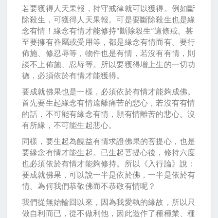
若要獲得人天果報，持守戒律就可以獲得。例如斷
除殺生，可獲得人天果報。可是要斷除殺生也是緣
念有情！緣念有情才能修持“斷除殺生”這條戒。甚
至要擁有眷屬或受用等，都是緣念有情而有。要行
佈施、修忍辱等，物件也是有情，若沒有有情，則
談不上佈施、忍辱等。所以要獲得增上生的一切功
德，必須依於有情才能獲得。
要成就佛果也是一樣，必須依於有情才能夠成佛。
首先要生起緣念有情遠離痛苦的悲心，若沒有有情
的話，不可能有緣念有情，願有情離苦的悲心。沒
有所緣，不可能生起悲心。
同樣，要生起為饒益有情求證佛果的菩提心，也是
要緣念有情才能生起。已生起菩提心後，修持六度
也必須依於有情才能夠修持。所以《入行論》說：
要成就佛果，可以說一半是依於佛，一半是依於有
情。為何我們恭敬佛而不恭敬有情呢？
我們從無始輪回以來，因為我愛執的緣故，所以只
做自利而已，從不做利他，因此造作了種種業、種