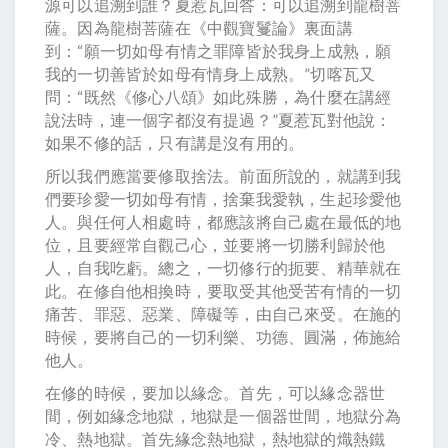
源可以追溯到誰？夏惹瓦回答：可以追溯到龍樹菩
薩。因為龍樹菩薩在《中觀寶鬘論》裏面講
到：“願一切如母有情之罪障皆於我身上成熟，願
我的一切善皆於如母有情身上成熟。”切喀瓦又
問：“既然《修心八頌》如此殊勝，為什麼在講經
說法時，連一個字都沒有提過？”夏惹瓦對他說：
如果不修的話，只有講是沒有用的。
所以我們應當要修取捨法。前面所說的，就講到我
們要珍愛一切如母有情，捨棄我愛執，生起珍愛他
人。與任何人相處時，都應該將自己處在最低的地
位，且要經常自觀己心，並要將一切勝利歸於他
人，自我吃虧。總之，一切修行的扼要、精華就在
此。在修自他相換時，要取受其他受苦有情的一切
痛苦、罪惡、惡業、障礙等，由自己來受。在施的
時候，要將自己的一切利樂、功德、圓滿，佈施給
他人。
在修的時候，要加以緣念。首先，可以緣念器世
間，例如緣念地獄，地獄是一個器世間，地獄分為
冷、熱地獄。首先緣念熱地獄，熱地獄的熾熱鐵