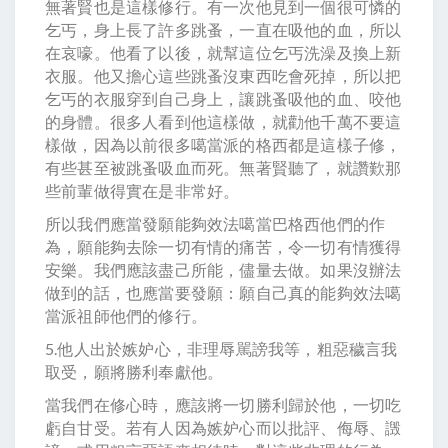
無著賢也是這樣修行。有一次他見到一個很可憐的
乞丐，身上長了許多跳蚤，一直在吸他的血，所以
在哀嚎。他看了以後，就幫這位乞丐洗澡及換上新
衣服。他又擔心這些跳蚤沒東西吃會死掉，所以把
乞丐的衣服穿到自己身上，讓跳蚤吸他的血、咬他
的身體。很多人看到他這樣做，就勸他千萬不要這
樣做，因為以前很多噶當派的格西都是這樣子修，
有些甚至被跳蚤吸血而死。無著賢聽了，就讚歎那
些前輩做得實在是非常好。
所以我們應當發願能夠效法噶當巴格西他們的作
為，願能夠去除一切有情的痛苦，令一切有情獲得
安樂。我們應該盡己所能，儘量去做。如果沒辦法
做到的話，也應當要發願：願自己真的能夠效法噶
當派祖師他們的修行。
5.他人出於嫉妒心，非理辱駡謗我等，粗惡穢言我
取受，願將勝利奉獻他。
當我們在修心時，應該將一切勝利歸於他，一切吃
虧自甘受。若有人因為嫉妒心而以批評、侮辱、譭