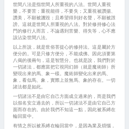
世間八法是指世間人所重視的八法。世間人重視
樂，不要苦；重視能得，不要失；又重視被讚揚、
讚美，不願被譏毀；且希望得到好名聲，不願被譭
謗。這就是世間人所重視的八法。對於修持修心法
門的修行人而言，不論遇到苦樂、得失等，心不應
該沾染世間八法。
以上所說，就是世俗菩提心的修持法。這是屬於方
便分的。可是只修方便分，不能成佛。因此須要第
八偈的後兩句，這是智慧分。也就是說，我們對於
一切諸法，都應當把它視同幻師（就是魔術師）所
變現出來的馬、象一樣。魔術師變化出來的馬、
象，看似馬、象，實際上並無馬、象的存在。一切
諸法都是如此。
一切諸法不是由它自己方面成立過來的，而是我們
以假名安立過去的，所以一切諸法不是由它自己方
面而存在的。由於我們不知這一點，因此被系縛在
輪回當中。
有情之所以被系縛在輪回當中，是因為業及煩惱，