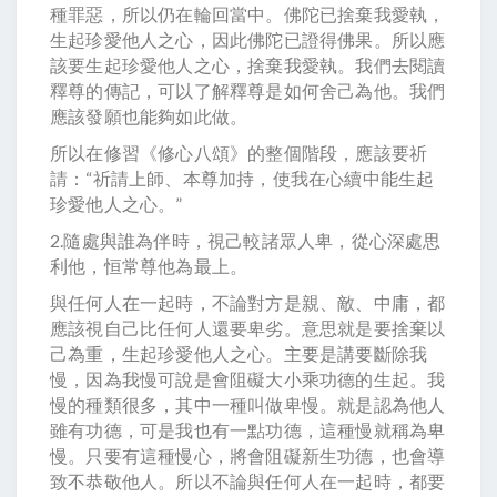
種罪惡，所以仍在輪回當中。佛陀已捨棄我愛執，
生起珍愛他人之心，因此佛陀已證得佛果。所以應
該要生起珍愛他人之心，捨棄我愛執。我們去閱讀
釋尊的傳記，可以了解釋尊是如何舍己為他。我們
應該發願也能夠如此做。
所以在修習《修心八頌》的整個階段，應該要祈
請：“祈請上師、本尊加持，使我在心續中能生起
珍愛他人之心。”
2.隨處與誰為伴時，視己較諸眾人卑，從心深處思
利他，恒常尊他為最上。
與任何人在一起時，不論對方是親、敵、中庸，都
應該視自己比任何人還要卑劣。意思就是要捨棄以
己為重，生起珍愛他人之心。主要是講要斷除我
慢，因為我慢可說是會阻礙大小乘功德的生起。我
慢的種類很多，其中一種叫做卑慢。就是認為他人
雖有功德，可是我也有一點功德，這種慢就稱為卑
慢。只要有這種慢心，將會阻礙新生功德，也會導
致不恭敬他人。所以不論與任何人在一起時，都要