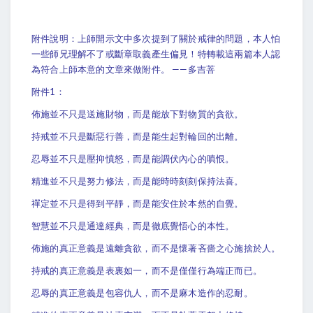
附件說明：上師開示文中多次提到了關於戒律的問題，本人怕
一些師兄理解不了或斷章取義產生偏見！特轉載這兩篇本人認
為符合上師本意的文章來做附件。 ——多吉菩
附件1：
佈施並不只是送施財物，而是能放下對物質的貪欲。
持戒並不只是斷惡行善，而是能生起對輪回的出離。
忍辱並不只是壓抑憤怒，而是能調伏內心的嗔恨。
精進並不只是努力修法，而是能時時刻刻保持法喜。
禪定並不只是得到平靜，而是能安住於本然的自覺。
智慧並不只是通達經典，而是徹底覺悟心的本性。
佈施的真正意義是遠離貪欲，而不是懷著吝嗇之心施捨於人。
持戒的真正意義是表裏如一，而不是僅僅行為端正而已。
忍辱的真正意義是包容仇人，而不是麻木造作的忍耐。