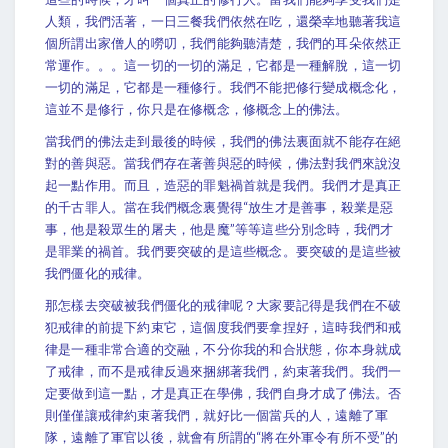
人類，我們活著，一日三餐我們依然在吃，還榮幸地聽著我這
個所謂出家僧人的嘮叨，我們能夠聽清楚，我們的耳朵依然正
常運作。。。這一切的一切的滿足，它都是一種解脫，這一切
一切的滿足，它都是一種修行。我們不能把修行變成概念化，
這並不是修行，你只是在修概念，修概念上的佛法。
當我們的佛法走到最後的時候，我們的佛法裏面就不能存在絕
對的善與惡。當我們存在著善與惡的時候，佛法對我們來說沒
起一點作用。而且，造惡的罪魁禍首就是我們。我們才是真正
的千古罪人。當在我們概念裏覺得“放生才是善事，殺業是惡
事，他是殺眾生的屠夫，他是魔”等等這些分別念時，我們才
是罪業的禍首。我們要突破的是這些概念。要突破的是這些被
我們僵化的戒律。
那怎樣去突破被我們僵化的戒律呢？大家要記得是我們在不破
犯戒律的前提下約束它，這個度我們要拿捏好，這時我們和戒
律是一種非常合適的交融，不分你我的和合狀態，你本身就成
了戒律，而不是戒律反過來捆綁著我們，約束著我們。我們一
定要做到這一點，才是真正在學佛，我們自身才成了佛法。否
則僅僅讓戒律約束著我們，就好比一個當兵的人，遠離了軍
隊，遠離了軍官以後，就會有所謂的“將在外軍令有所不受”的