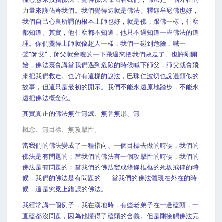
力量來護佑著我們。我們覺得這就是佛法。釋迦牟尼佛也好，
我們自己心裏所謂的根本上師也好，就是佛，跟佛一樣，什麼
都知道。其實，他什麼都不知道，他只不過知道一些佛法的道
理。你們覺得上師就像超人一樣，我們一碰到危險，喊一
聲“師父”，師父就會嗖的一下飛過來把我們救走了。也許剛開
始，佛法裏會講當我們遇到危險的時候喊下師父，師父就會飛
來把我們救走。也許有這樣的說法，巴珠仁波切也說過類似的
故事，但這只是最初的開示。我們不能永遠原地踏步，不能永
遠把佛法概念化。
其實真正的佛法無生無滅、無音無形、無
概念、無目標、無攻擊性。
當我們的佛法變成了一種指向、一個目標去做的時候，我們的
佛法是有問題的；當我們的佛法有一個攻擊性的時候，我們的
佛法是有問題的；當我們的佛法變成條條框框的死板戒律的時
候，我們的佛法是有問題的——當我們的佛法體現在外在的時
候，這是究竟上錯誤的佛法。
我經常講一個例子，我在漢地時，有些老弟子在一邊磕頭，一
直磕都沒問題，因為他懂得了磕頭的含義。但是剛接觸佛法完