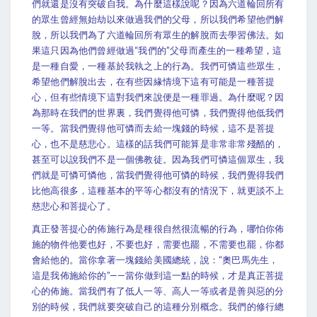
們就還是沒有突破自我。為什麼這樣說呢？因為六道輪回所有
的眾生曾經無始劫以來做過我們的父母，所以我們希望他們解
脫，所以我們為了六道輪回所有眾生的解脫而去學習佛法。如
果這只因為他們曾經做過“我們的”父母而產生的一種希望，這
是一種自愛，一種基於我執之上的行為。我們可憐這些眾生，
希望他們解脫出去，在有些因緣情境下這有可能是一種菩提
心，但有些情境下這對我們來說便是一種罪過。為什麼呢？因
為那時在我們的世界裏，我們覺得他可憐，我們覺得他低我們
一等。當我們覺得他可憐而去給一塊錢的時候，這不是菩提
心，也不是慈悲心。這樣的話我們可能算是非常非常殘酷的，
甚至可以說我們不是一個佛教徒。因為我們可憐這個眾生，我
們就是可憐可憐他，當我們覺得他可憐的時候，我們覺得我們
比他高很多，這種基本的平等心都沒有的情況下，就更談不上
慈悲心和菩提心了。
真正發菩提心的佈施行為是種很自然很流暢的行為，哪怕你佈
施的物件他要也好，不要也好，需要也罷，不需要也罷，你都
會給他的。當你拿著一塊錢給美國總統，說：“奧巴馬先生，
這是我佈施給你的”——當你做到這一點的時候，才是真正菩提
心的佈施。當我們有了低人一等、高人一等或者是善與惡的分
別的時候，我們就要突破自己的這種分別概念。我們的修行總