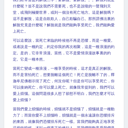
什麼呢？並不是說我們不需要死，也不是說嗖的一聲飛到天
堂，或飛到極樂世界，或到一個沒有死亡地方。這是解脫嗎？
這不是解脫，這是自欺欺人，自己欺騙自己。那所謂佛法裏的
解脫究竟是什麼呢？解脫就是我們能夠享受死亡，我們能夠愛
上死亡。
可以這麼說，當死亡來臨的時候他不再是恐懼，而是一種愛。
或者說是一種約定，約定你我的再次相聚，這是一種浪漫的約
定。是的，它非常浪漫。當然，它不是愛情浪漫故事裏的約
定。它是一種本然。
當死亡變成一種浪漫，一種享受的時候，這才是真正的解脫。
而不是害怕死亡，想要脫離這個死亡！死亡是脫離不了的，釋
迦牟尼佛都示現了死亡，何況你呢？但是你可以享受死亡，你
可以接納死亡，你可以愛上死亡。就像我常提到的，我們可以
愛上煩惱。這個問題很多人想了卻想不明白，我們怎麼才可以
愛上煩惱？
當我們愛上煩惱的時候，煩惱就不是煩惱了，煩惱就是一種動
力了；而當你愛不上煩惱時，煩惱就是一個永遠讓你恐懼排斥
的東西，就像我們恐懼排斥死亡一樣。當我們能夠真正地享受
這些的時候，才叫一個真正的修行人。當我們能夠享受我們是