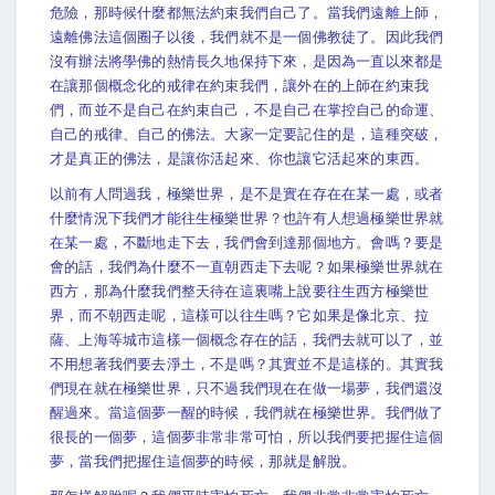
危險，那時候什麼都無法約束我們自己了。當我們遠離上師，
遠離佛法這個圈子以後，我們就不是一個佛教徒了。因此我們
沒有辦法將學佛的熱情長久地保持下來，是因為一直以來都是
在讓那個概念化的戒律在約束我們，讓外在的上師在約束我
們，而並不是自己在約束自己，不是自己在掌控自己的命運、
自己的戒律、自己的佛法。大家一定要記住的是，這種突破，
才是真正的佛法，是讓你活起來、你也讓它活起來的東西。
以前有人問過我，極樂世界，是不是實在存在在某一處，或者
什麼情況下我們才能往生極樂世界？也許有人想過極樂世界就
在某一處，不斷地走下去，我們會到達那個地方。會嗎？要是
會的話，我們為什麼不一直朝西走下去呢？如果極樂世界就在
西方，那為什麼我們整天待在這裏嘴上說要往生西方極樂世
界，而不朝西走呢，這樣可以往生嗎？它如果是像北京、拉
薩、上海等城市這樣一個概念存在的話，我們去就可以了，並
不用想著我們要去淨土，不是嗎？其實並不是這樣的。其實我
們現在就在極樂世界，只不過我們現在在做一場夢，我們還沒
醒過來。當這個夢一醒的時候，我們就在極樂世界。我們做了
很長的一個夢，這個夢非常非常可怕，所以我們要把握住這個
夢，當我們把握住這個夢的時候，那就是解脫。