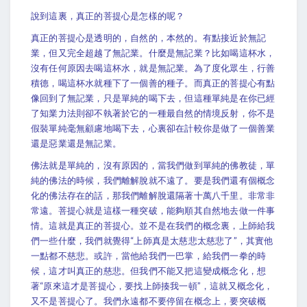
說到這裏，真正的菩提心是怎樣的呢？
真正的菩提心是透明的，自然的，本然的。有點接近於無記
業，但又完全超越了無記業。什麼是無記業？比如喝這杯水，
沒有任何原因去喝這杯水，就是無記業。為了度化眾生，行善
積德，喝這杯水就種下了一個善的種子。而真正的菩提心有點
像回到了無記業，只是單純的喝下去，但這種單純是在你已經
了知業力法則卻不執著於它的一種最自然的情境反射，你不是
假裝單純毫無顧慮地喝下去，心裏卻在計較你是做了一個善業
還是惡業還是無記業。
佛法就是單純的，沒有原因的，當我們做到單純的佛教徒，單
純的佛法的時候，我們離解脫就不遠了。要是我們還有個概念
化的佛法存在的話，那我們離解脫還隔著十萬八千里。非常非
常遠。菩提心就是這樣一種突破，能夠順其自然地去做一件事
情。這就是真正的菩提心。並不是在我們的概念裏，上師給我
們一些什麼，我們就覺得“上師真是太慈悲太慈悲了”，其實他
一點都不慈悲。或許，當他給我們一巴掌，給我們一拳的時
候，這才叫真正的慈悲。但我們不能又把這變成概念化，想
著“原來這才是菩提心，要找上師揍我一頓”，這就又概念化，
又不是菩提心了。我們永遠都不要停留在概念上，要突破概