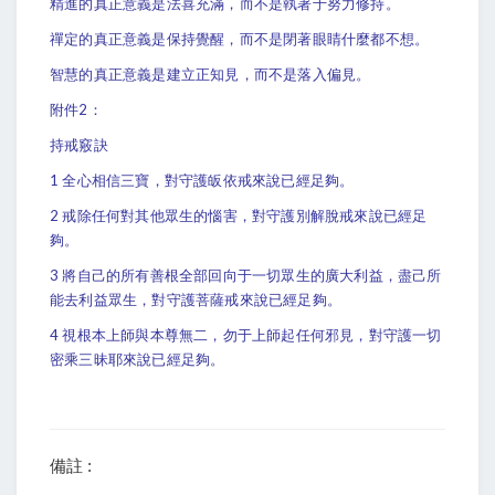
精進的真正意義是法喜充滿，而不是執著于努力修持。
禪定的真正意義是保持覺醒，而不是閉著眼睛什麼都不想。
智慧的真正意義是建立正知見，而不是落入偏見。
附件2：
持戒竅訣
1
全心相信三寶，對守護皈依戒來說已經足夠。
2
戒除任何對其他眾生的惱害，對守護別解脫戒來說已經足
夠。
3
將自己的所有善根全部回向于一切眾生的廣大利益，盡己所
能去利益眾生，對守護菩薩戒來說已經足夠。
4
視根本上師與本尊無二，勿于上師起任何邪見，對守護一切
密乘三昧耶來說已經足夠。
備註 :