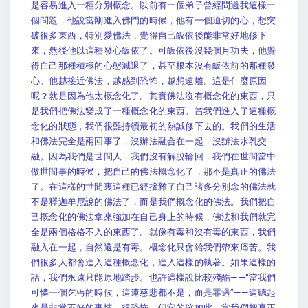
是容易進入一種分別概念。以前有一個弟子曾經問過我這樣一
個問題，他說當剛進入佛門的時候，他有一個迫切的心，想突
破很多東西，特別愛佛法，覺得自己皈依後能非常好地修下
來，然後他以這種發心皈依了。可皈依後沒幾個月功夫，他覺
得自己那種積極的心態減退了，甚至根本沒有皈依前的那種發
心。他越接近佛法，越感到恐怖，越想遠離。這是什麼原因
呢？就是因為他太概念化了。其實佛法沒有概念化的東西，只
是我們把佛法變成了一種概念化的東西。當我們進入了這種概
念化的狀態，我們很難持續最初的熱誠修下去的。我們的生活
和佛法完全是兩回事了，沒辦法融合在一起，沒辦法水乳交
融。因為我們是世間人，我們沒有解脫輪回，我們在世間當中
做世間事的時候，把自己的佛法概念化了，那不是真正的佛法
了。在這樣的世間裏這種已經摻雜了自己諸多分別念的佛法就
不是釋迦牟尼說的佛法了，而是我們概念化的佛法。我們把自
己概念化的佛法拿來強加在自己身上的時候，佛法和我們就完
全是兩個格格不入的東西了。就像有毒和沒有毒的東西，我們
融入在一起，自然還是有毒。概念化只會給我們帶來痛苦。我
們很多人都會進入這種概念化，進入這樣的執著。如果這樣的
話，我們永遠只能原地踏步。也許這樣說比較殘酷——“當我們
可憐一個乞丐的時候，這連慈悲都不是，而是罪過”——這聽起
來是非常不好的事情，很恐怖。但它的確如此。當我們把真正