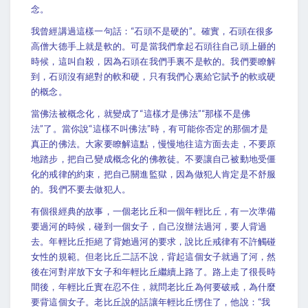
念。
我曾經講過這樣一句話：“石頭不是硬的”。確實，石頭在很多
高僧大德手上就是軟的。可是當我們拿起石頭往自己頭上砸的
時候，這叫自殺，因為石頭在我們手裏不是軟的。我們要瞭解
到，石頭沒有絕對的軟和硬，只有我們心裏給它賦予的軟或硬
的概念。
當佛法被概念化，就變成了“這樣才是佛法”“那樣不是佛
法”了。當你說“這樣不叫佛法”時，有可能你否定的那個才是
真正的佛法。大家要瞭解這點，慢慢地往這方面去走，不要原
地踏步，把自己變成概念化的佛教徒。不要讓自己被動地受僵
化的戒律的約束，把自己關進監獄，因為做犯人肯定是不舒服
的。我們不要去做犯人。
有個很經典的故事，一個老比丘和一個年輕比丘，有一次準備
要過河的時候，碰到一個女子，自己沒辦法過河，要人背過
去。年輕比丘拒絕了背她過河的要求，說比丘戒律有不許觸碰
女性的規範。但老比丘二話不說，背起這個女子就過了河，然
後在河對岸放下女子和年輕比丘繼續上路了。路上走了很長時
間後，年輕比丘實在忍不住，就問老比丘為何要破戒，為什麼
要背這個女子。老比丘說的話讓年輕比丘愣住了，他說：“我