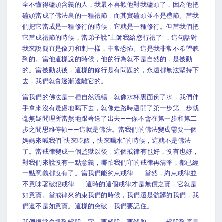
全不懂得磕頭含義的人，我最不喜歡他對我磕頭了，因為他把
磕頭當成了佛法裏的一種禮節，而其實磕頭並不是禮節。當我
們把它當成是一種修行的時候，它就是一種修行。但當我們把
它當成禮節的時候，當弟子說“上師我給您行禮了”，這句話對
我來說簡直是像刀和刺一樣，非常恐怖。這是我非常不希望聽
到的。當他這樣說的時候，他的行為就不是自然的，是被動
的。當被動以後，這樣的修行是有問題的，永遠都無法堅持下
去，我們就會逐漸遠離它的。
當我們的佛法是一種自然流暢，就像水杯裏面倒了水，我們伸
手拿來沒有疑慮地喝下去，就像走路時邁開了第一步第二步就
毫無疑問理所當然地跟著送了出去——你不會在第一步和第二
步之間思維停頓——這就是佛法。當我們的佛法變成需要一個
媽媽來喊我們“快來吃飯，快來喝水”的時候，這就不是佛法
了。當戒律變成一個監獄以後，這個戒律有也好，沒有也好，
對我們來說沒有一點意義，哪怕我們守的戒律再清淨，都已經
一點意義都沒有了。當我們能約束戒律——當然，約束戒律並
不意味著破犯戒律——這時的這個戒律才是無價之寶，它就是
如意寶。當戒律來約束我們的時候，我們還是骯髒的我們，我
們還不是如意寶。這樣的突破，我們要記住。
我們經常會提到解脫二字，要解脫、要解脫。。。解脫到底是