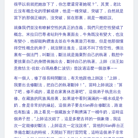
很早以前就把她放下了，你怎麼還背著她呢？”。其實，老比
丘沒有概念化的理解戒律，他是一種突破。突破了，自然就是
當下的那個正確的。沒突破，留在那裏，就是一種錯誤。
就像我們並沒有瞭解空性的真正的含義，我們只把空性變成了
概念。米拉日巴尊者站到牛角裏面去，牛角既沒有變大，也沒
有變小，他卻能夠鑽進去並在牛角裏遊刃有餘。但是他那個懂
得空性概念的弟子，就沒辦法進去，這就不叫了悟空性。佛法
裏有一個法門，叫斷法，斷法就是拋棄對自己的執著，觀想中
要捨棄自己的身體佈施出去，斷掉自己的執著。上師（法王如
意救怙主-佐欽-白瑪格桑仁波切）曾說過這麼一個故事——
有一個人，修了很長時間斷法，有天他跟他上師說：“上師，
我要出去修斷法，把自己的執著斷掉！”。當時上師就說：“算
了吧，修不成的，還是在家裏休息著吧”。這個弟子執意出去
修。在藏族的民族風俗裏，如果途中看到滿滿的一桶水或是牛
奶，會是非常好的緣起。這個弟子要去tian葬台修斷法，路途
也有點遠，路上看見一個藏族女子剛擠滿了一桶牛奶，這時這
個弟子想，“上師這次錯了，這是多麼吉祥的一個象徵，我這
次一定能修好斷法，上師這次一定沒說准”。當他到tian葬台正
準備念斷法的時候，天開始下雨打雷閃電，這時這個弟子非常