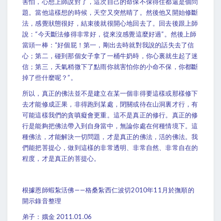
害怕，心想上師說對了，這次自己的命保不保得住都還是個問
題。當他這樣想的時候，天空又突然晴了。然後他又開始修斷
法，感覺狀態很好，結束後就很開心地回去了。回去後跟上師
說：“今天斷法修得非常好，從來沒感覺這麼好過”。然後上師
當頭一棒：“好個屁！第一，剛出去時就對我說的話失去了信
心；第二，碰到那個女子拿了一桶牛奶時，你心裏就生起了迷
信；第三，天氣稍微下了點雨你就害怕你的小命不保，你都斷
掉了些什麼呢？”。
所以，真正的佛法並不是建立在某一個非得要這樣或那樣修下
去才能修成正果，非得跑到某處，閉關或待在山洞裏才行，有
可能這樣我們的貪嗔癡會更重。這不是真正的修行。真正的修
行是能夠把佛法帶入到自身當中，無論你處在何種情境下。這
種佛法，才能解決一切問題，才是真正的佛法，活的佛法。我
們能把菩提心，做到這樣的非常透明、非常自然、非常自在的
程度，才是真正的菩提心。
根據恩師蝦紮活佛——格桑紮西仁波切2010年11月於撫順的
開示錄音整理
弟子：娥金 2011.01.06