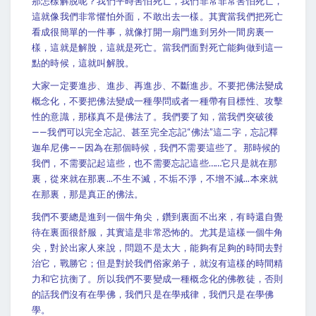
那怎樣解脫呢？我們平時害怕死亡，我們非常非常害怕死亡，
這就像我們非常懼怕外面，不敢出去一樣。其實當我們把死亡
看成很簡單的一件事，就像打開一扇門進到另外一間房裏一
樣，這就是解脫，這就是死亡。當我們面對死亡能夠做到這一
點的時候，這就叫解脫。
大家一定要進步、進步、再進步、不斷進步。不要把佛法變成
概念化，不要把佛法變成一種學問或者一種帶有目標性、攻擊
性的意識，那樣真不是佛法了。我們要了知，當我們突破後
——我們可以完全忘記、甚至完全忘記“佛法”這二字，忘記釋
迦牟尼佛——因為在那個時候，我們不需要這些了。那時候的
我們，不需要記起這些，也不需要忘記這些……它只是就在那
裏，從來就在那裏...不生不滅，不垢不淨，不增不減...本來就
在那裏，那是真正的佛法。
我們不要總是進到一個牛角尖，鑽到裏面不出來，有時還自覺
待在裏面很舒服，其實這是非常恐怖的。尤其是這樣一個牛角
尖，對於出家人來說，問題不是太大，能夠有足夠的時間去對
治它，戰勝它；但是對於我們俗家弟子，就沒有這樣的時間精
力和它抗衡了。所以我們不要變成一種概念化的佛教徒，否則
的話我們沒有在學佛，我們只是在學戒律，我們只是在學佛
學。