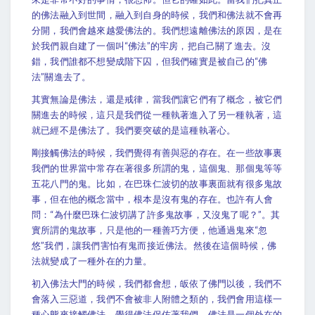
的佛法融入到世間，融入到自身的時候，我們和佛法就不會再
分開，我們會越來越愛佛法的。我們想遠離佛法的原因，是在
於我們親自建了一個叫“佛法”的牢房，把自己關了進去。沒
錯，我們誰都不想變成階下囚，但我們確實是被自己的“佛
法”關進去了。
其實無論是佛法，還是戒律，當我們讓它們有了概念，被它們
關進去的時候，這只是我們從一種執著進入了另一種執著，這
就已經不是佛法了。我們要突破的是這種執著心。
剛接觸佛法的時候，我們覺得有善與惡的存在。在一些故事裏
我們的世界當中常存在著很多所謂的鬼，這個鬼、那個鬼等等
五花八門的鬼。比如，在巴珠仁波切的故事裏面就有很多鬼故
事，但在他的概念當中，根本是沒有鬼的存在。也許有人會
問：“為什麼巴珠仁波切講了許多鬼故事，又沒鬼了呢？”。其
實所謂的鬼故事，只是他的一種善巧方便，他通過鬼來“忽
悠”我們，讓我們害怕有鬼而接近佛法。然後在這個時候，佛
法就變成了一種外在的力量。
初入佛法大門的時候，我們都會想，皈依了佛門以後，我們不
會落入三惡道，我們不會被非人附體之類的，我們會用這樣一
種心態來接觸佛法，覺得佛法保佑著我們，佛法是一個外在的