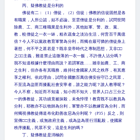
丙、疑佛教徒是分利的
佛徒有二：（1）僧徒，（2）信徒；佛教的信徒固然是各
有職業，人所公認，姑不必論。至雲僧徒是分利的，試問世間
除農、工、商三種職業是生利外，其他如軍、警、政、黨、
教，較僧徒之一衣一缽，粗衣蔬食之淡泊生活，何啻百千萬億
倍？今人不以黨政教育軍警為分利，而獨在最可憐的僧徒身上
著想，何不平之甚若是？既非皇帝時代之專制思想，又非□□
之□□主義，難道禁止這微薄的一衣一飯，不許僧人沾分嗎？
我不知道根據什麼理由而說？若謂軍政……雖非如農、工、商
之生利，但亦各有其職務，維持社會國家人民之秩序，有其應
享之權利。依此理由，試問全國數百萬信佛安份守己之民眾，
不至流為盜匪而擾亂社會安寧者，誰之能力呢？誰人教導呢？
今人不察，知近而不知遠，知小而不知大，世界人口占三分之
一的佛教徒，其功績竟被抹殺，未免悖理！教育既不以教員為
分利，耶教亦不以牧師為分利，軍警亦不以教練官為分利，而
何獨視佛教徒傳道布化勸善改惡為分利呢？（P35）反之，則
宣傳□□主義，或無政府主義，或為盜為匪行淫亂殺，使國家
秩序擾亂，民眾不安，這是生利的嗎？
丁、疑佛教徒是消極的