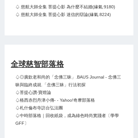
♤ 慈航大師全集 菩提心影 為什麼不結婚(緣氣:9180)
♤ 慈航大師全集 菩提心影 迷信的辯論(緣氣:8224)
全球慈智部落格
♤◎廣欽老和尚的「念佛三昧」.BAUS Journal - 念佛三
昧與臨終成就.「念佛三昧」行法初探
♤菩提心讚‧寶燈論
♤格西赤烈丹津小傳- - Yahoo!奇摩部落格
♤札什倫布寺訪台弘法團
♤中時部落格｜回收紙袋，成為綠色時尚實踐者〔學學
GFF〕