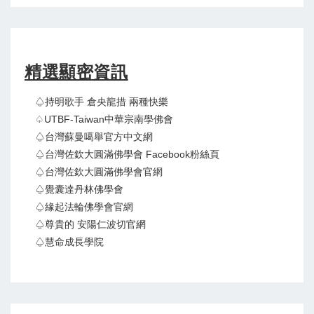
精選顯密資訊
♤持明歌手 倉央龍措 兩種快樂
♤UTBF-Taiwan中華宗南學佛會
♤台灣蘇曼噶舉官方中文網
♤台灣佐欽大圓滿佛學會 Facebook粉絲頁
♤台灣佐欽大圓滿佛學會官網
♤覺囊達丹林佛學會
♤緣起法輪佛學會官網
♤尊貴的 安陽仁波切官網
♤慧命成長學院