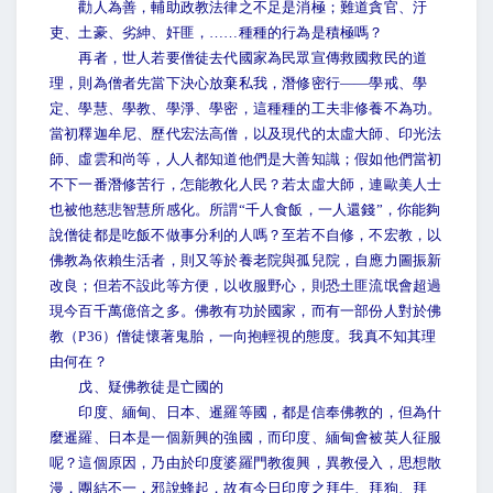
勸人為善，輔助政教法律之不足是消極；難道貪官、汙
吏、土豪、劣紳、奸匪，……種種的行為是積極嗎？
再者，世人若要僧徒去代國家為民眾宣傳救國救民的道
理，則為僧者先當下決心放棄私我，潛修密行——學戒、學
定、學慧、學教、學淨、學密，這種種的工夫非修養不為功。
當初釋迦牟尼、歷代宏法高僧，以及現代的太虛大師、印光法
師、虛雲和尚等，人人都知道他們是大善知識；假如他們當初
不下一番潛修苦行，怎能教化人民？若太虛大師，連歐美人士
也被他慈悲智慧所感化。所謂“千人食飯，一人還錢”，你能夠
說僧徒都是吃飯不做事分利的人嗎？至若不自修，不宏教，以
佛教為依賴生活者，則又等於養老院與孤兒院，自應力圖振新
改良；但若不設此等方便，以收服野心，則恐土匪流氓會超過
現今百千萬億倍之多。佛教有功於國家，而有一部份人對於佛
教（P36）僧徒懷著鬼胎，一向抱輕視的態度。我真不知其理
由何在？
戊、疑佛教徒是亡國的
印度、緬甸、日本、暹羅等國，都是信奉佛教的，但為什
麼暹羅、日本是一個新興的強國，而印度、緬甸會被英人征服
呢？這個原因，乃由於印度婆羅門教復興，異教侵入，思想散
漫，團結不一，邪說蜂起，故有今日印度之拜牛、拜狗、拜