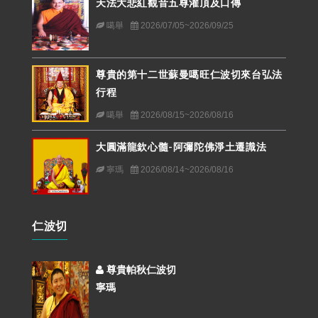
天法大悲紅觀音五尊灌頂及口傳
噶舉
2026/07/05~2026/09/25
尊貴的第十二世蘇曼噶旺仁波切來台弘法
行程
噶舉
2026/08/15~2026/08/16
大圓滿龍欽心髓-阿彌陀佛淨土遷識法
寧瑪
2026/08/14~2026/08/16
仁波切
尊貴帕秋仁波切
寧瑪