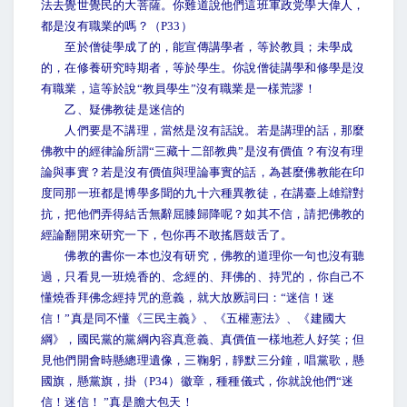
法去覺世覺民的大菩薩。你難道說他們這班軍政党學大偉人，
都是沒有職業的嗎？（P33）
至於僧徒學成了的，能宣傳講學者，等於教員；未學成
的，在修養研究時期者，等於學生。你說僧徒講學和修學是沒
有職業，這等於說“教員學生”沒有職業是一樣荒謬！
乙、疑佛教徒是迷信的
人們要是不講理，當然是沒有話說。若是講理的話，那麼
佛教中的經律論所謂“三藏十二部教典”是沒有價值？有沒有理
論與事實？若是沒有價值與理論事實的話，為甚麼佛教能在印
度同那一班都是博學多聞的九十六種異教徒，在講臺上雄辯對
抗，把他們弄得結舌無辭屈膝歸降呢？如其不信，請把佛教的
經論翻開來研究一下，包你再不敢搖唇鼓舌了。
佛教的書你一本也沒有研究，佛教的道理你一句也沒有聽
過，只看見一班燒香的、念經的、拜佛的、持咒的，你自己不
懂燒香拜佛念經持咒的意義，就大放厥詞曰：“迷信！迷
信！”真是同不懂《三民主義》、《五權憲法》、《建國大
綱》，國民黨的黨綱內容真意義、真價值一樣地惹人好笑；但
見他們開會時懸總理遺像，三鞠躬，靜默三分鐘，唱黨歌，懸
國旗，懸黨旗，掛（P34）徽章，種種儀式，你就說他們“迷
信！迷信！ ”真是膽大包天！