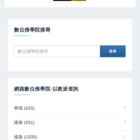
數位佛學院搜尋
網路數位佛學院-以教派查詢
寧瑪
(630)
噶舉
(591)
格魯
(1935)