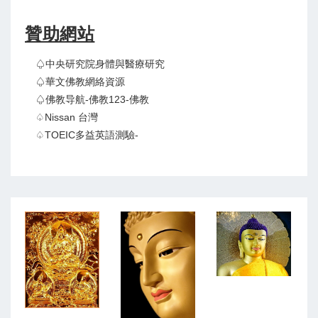
贊助網站
♤中央研究院身體與醫療研究
♤華文佛教網絡資源
♤佛教导航-佛教123-佛教
♤Nissan 台灣
♤TOEIC多益英語測驗-