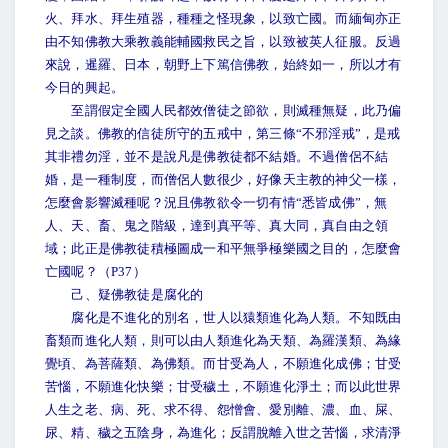
火、拜水、拜生殖器，種種之怪現象，以致亡國。而緬甸亦正
由不知佛教大乘教義能輔國救民之旨，以致被英人征服。反過
來說，暹羅、日本，朝野上下篤信佛教，始終如一，所以才有
今日的興起。
至謂假定全國人民都效僧徒之節欲，則滅種無疑，此乃偏
見之談。佛教的信徒所守的五戒中，第三條“不邪淫戒”，是戒
其非禮勿淫，並不是說凡是佛教徒都不結婚。不過僧侶不結
婚，是一種制度，而僧侶人數很少，好像天主教的神父一樣，
怎麼會影響滅種呢？況且佛教欲令一切有情“悉皆成佛”，無
人、天、畜、鬼之階級，達到真平等、真大同，真自由之領
域；此正是佛教徒積極圖成一和平無爭極樂國之目的，怎麼會
亡國呢？（P37）
己、疑佛教徒是腐化的
腐化是不進化的別名，世人以猿類進化為人類。不知既由
畜類而進化人類，則可以由人類進化為天類、為羅漢類、為緣
覺頃、為菩薩類、為佛類。而甘受為人，不願進化成佛；甘受
苦惱，不願進化快樂；甘受穢土，不願進化淨土；而以此世界
人生之老、病、死、求不得、怨憎會、愛別離、濃、血、屎、
尿、精、穢之五陰身，為進化；反謂脫離入世之苦惱，求清淨