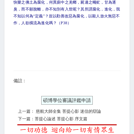
快樂之佛土為腐化，何異廁中之羌螂，屍邊之蠅虻，甘為逐
臭，而不願脫離，亦不知別有入世呢？其所謂腐化，進化，我
不知以何為“定義”？豈以勸善改惡為腐化，以殺人放火無惡不
作，人欲橫流為進化嗎？（P38）
備註 :
碩博學位審議評鑑申請
上一篇： 慈航大師全集 菩提心影 迷信的辯論
下一篇：菩提心論述 菩提心影 序文篇