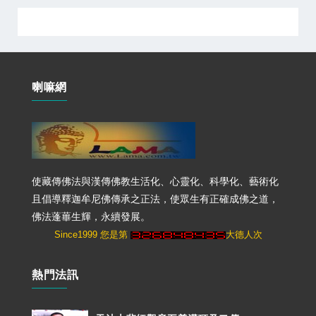
喇嘛網
使藏傳佛法與漢傳佛教生活化、心靈化、科學化、藝術化
且倡導釋迦牟尼佛傳承之正法，使眾生有正確成佛之道，
佛法蓬蓽生輝，永續發展。
Since1999 您是第
大德人次
熱門法訊