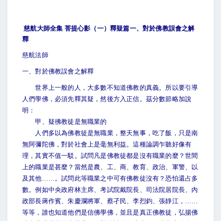
慈航大師全集 菩提心影（一）釋疑篇一、對於佛教誤會之解
釋
慈航法師
一、對於佛教誤會之解釋
世界上一般的人，大多數不知道佛教的真義。所以要引導
人們學佛，必須先釋其疑，然後方入正信。茲分數節略加說
明：
甲、疑彿教徒是無職業的
人們多以為佛教徒是無職業，整天無事，吃了飯，只是南
無阿彌陀佛，對於社會上是毫無利益。這種論調乍聽好像有
理，其實不值一駁。試問凡是佛教徒都是沒有職業的麼？世間
上的職業是甚麼？當然是農、工、商、教育、政治、軍警、以
及其他……。試問此等職業之中可有佛教徒沒有？恐怕還占多
數。例如中央政府林主席、考試院戴院長、司法院居院長、內
政部長蔣作賓、朱慶瀾將軍、蔡孑民、李烈鈞、張靜江，……
等等，誰也知道他們是信佛學佛，並且是真正佛教徒，弘揚佛