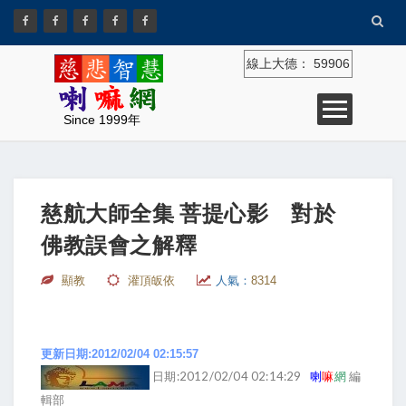
線上大德：
59906
Since 1999年
慈航大師全集 菩提心影 對於
佛教誤會之解釋
顯教
灌頂皈依
人氣：
8314
更新日期:2012/02/04 02:15:57
日期:2012/02/04 02:14:29
喇
嘛
網
編
輯部