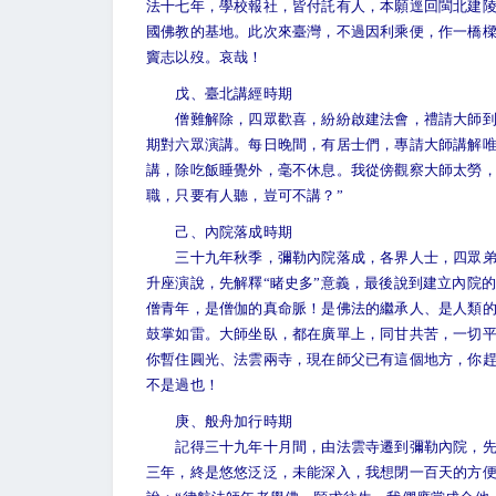
法十七年，學校報社，皆付託有人，本願逕回閩北建
國佛教的基地。此次來臺灣，不過因利乘便，作一橋樑
竇志以歿。哀哉！
戊、臺北講經時期
僧難解除，四眾歡喜，紛紛啟建法會，禮請大師到臺
期對六眾演講。每日晚間，有居士們，專請大師講解唯
講，除吃飯睡覺外，毫不休息。我從傍觀察大師太勞，
職，只要有人聽，豈可不講？”
己、內院落成時期
三十九年秋季，彌勒內院落成，各界人士，四眾弟子
升座演說，先解釋“睹史多”意義，最後說到建立內院
僧青年，是僧伽的真命脈！是佛法的繼承人、是人類的
鼓掌如雷。大師坐臥，都在廣單上，同甘共苦，一切平
你暫住圓光、法雲兩寺，現在師父已有這個地方，你趕
不是過也！
庚、般舟加行時期
記得三十九年十月間，由法雲寺遷到彌勒內院，先住
三年，終是悠悠泛泛，未能深入，我想閉一百天的方