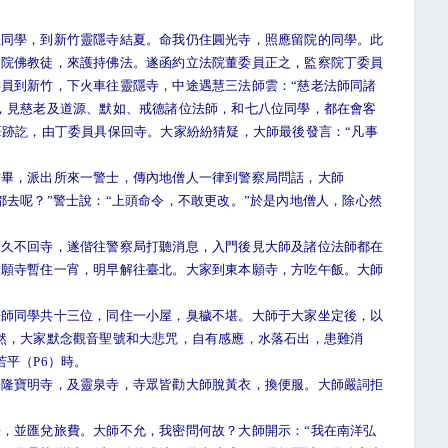
學，到新竹靈隱寺結夏。命我仍住圓光寺，照應留院的同學。此
兩院佛教徒，來護持佛法。遂函約立法院董委員正之，監察院丁委員
員到新竹，下火車往靈隱寺，中途遇慧三法師雲：“慈老法師同諸
，見慈老及道源、默如、戒德諸位法師，和七八位同學，都在會客
筆跡訖，由丁委員具保回寺。大家紛紛猜疑，大師最後發言：“凡事
畢，派出所來一警士，傳內地僧人一律到警察局問話，大師
都去呢？”警士說：“上頭命令，不敢更改。”於是內地僧人，除心然
。
不回寺，遂偕往警察局打聽消息，入門後見大師及諸位法師都在
本願寺暫住一宵，明早解往臺北。大家到東本願寺，方吃午飯。大師
同學共十三位，同住一小屋，臭穢不堪。大師于大家坐定後，以
然，大家默念觀音聖號和大悲咒，自有感應，水落石出，患難消
平（P6）時。
寶明寺，及靈泉寺，寺眾皆勸大師脫黃衣，換便服。大師嚴詞拒
並匯兌旅費。大師不允，我密問何故？大師開示：“我在南洋弘