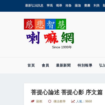
最新弘法訊息
寧瑪
噶舉
格魯
薩迦
覺囊
利美
Since 1999年
首頁
會員
最新新聞
特別報導
弘
菩提心論述 菩提心影 序文篇
顯教
佛法教學
人氣：
9668