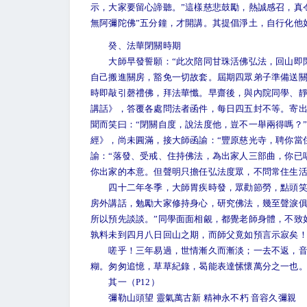
示，大家要留心諦聽。”這樣慈悲鼓勵，熱誠感召，真
無阿彌陀佛”五分鐘，才開講。其提倡淨土，自行化他
癸、法華閉關時期
大師早發誓願：“此次陪同甘珠活佛弘法，回山即閉
自己搬進關房，豁免一切故套。屆期四眾弟子準備送
時即敲引磬禮佛，拜法華懺。早齋後，與內院同學、
講話》，答覆各處問法者函件，每日四五封不等。寄
聞而笑曰：“閉關自度，說法度他，豈不一舉兩得嗎？
經》，尚未圓滿，接大師函諭：“豐原慈光寺，聘你當住
諭：“落發、受戒、住持佛法，為出家人三部曲，你已
你出家的本意。但聲明只擔任弘法度眾，不問常住生活
四十二年冬季，大師胃疾時發，眾勸節勞，點頭笑允
房外講話，勉勵大家修持身心，研究佛法，幾至聲淚俱
所以預先談談。”同學面面相覦，都覺老師身體，不致
孰料未到四月八日回山之期，而師父竟如預言示寂矣
嗟乎！三年易過，世情漸久而漸淡；一去不返，音容
糊。匆匆追憶，草草紀錄，曷能表達愫懷萬分之一也
其一（P12）
彌勒山頭望 靈氣萬古新 精神永不朽 音容久彌親