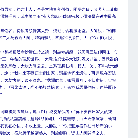
男女，約六十人，全是本地青年僧俗。開學之日，各界人士參觀
灑數千言，其中警句有“有人類就不能無宗教，佛法是宗教中最高
倦容。傍觀者頗覺其太勞，婉勸可否稍減兩堂。大師說：“如律
我二人為親近大師，聽講佛法，答應試行擔任。大（P3）師大悅。
和鄉圓通寺妙清住持之請，到該寺講經，我同意三法師同往，每
“三十年後的理想世界。”大意推想世界大戰到四次以後，因武器的
一元的宗教，大放光明云云。全系理想杜撰，博人一笑，不料被大師
。說：“我向來不勸居士們出家，還靠他們來護法，可是現在宏法
。大劫快到，緩不濟急。”我聞師言，如雷貫耳，不知所措，少頃
夢，但習染太深，尚不能毅然捨棄，可否容我思量些時，再答覆師
”
時將黃衣磁缽，統（P4）統交給我說：“你不要倒出家人的架
主持的約請講經，慧峰法師同往，住開善寺，白天通俗演講，晚間
我實在心怯，不敢上臺。大師說：“你把聽眾看作往日所帶的小
講數次，從此膽子越講越大，到處獻醜，皆由大師開導之力。