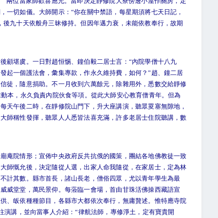
。”兩位當家師歡喜應允。當即決定靜修院大寮傍邊小屋作關房，定
，一切如儀。大師開示：“你在關中禁語，每星期須將七天日記，
，後九十天依般舟三昧修持。但因年邁力衰，未能依教奉行，故期
顧堪虞。一日對趙恒惕、鐘伯毅二居士言：“內院學僧十八九
發起一個護法會，彙集專款，作永久維持費，如何？”趙、鐘二居
處信徒，隨意捐助。不一月收到六萬餘元，除雜用外，悉數交給靜修
准動本，永久負責內院伙食等項。從此大師安心教育僧青年。但為
。每天午後二時，在靜修院山門下，升大座講演，聽眾畟塞無隙地，
，大師稱性發揮，聽眾人人悉皆法喜充滿，許多老居士住院聽講，數
庵院情形；宣佈中央政府反共抗俄的國策，團結各地佛教徒一致
。大師慨允後，決定隨從人選，出家人命我隨從，在家居士，定為林
，不計其數。縣市首長，諸山長老，僧俗四眾，尤以青年學生為最
是威威堂堂，萬民景仰。每蒞臨一會場，首由甘珠活佛操西藏語宣
應供、皈依種種節目，各縣市大都依次奉行，無庸贅述。惟特應寺院
前往演講，並向當事人介紹：“律航法師，專修淨土，定有寶貴開