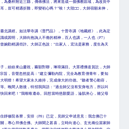
陵，為桑梓附近三縣，傳佈佛法，將來造成一個佛教區域，為改良中
耳，豈可稍遇折難，即變初心嗎？”唉！大陸□□，大師宿願未伸，
北講經。如法華寺講《普門品》，十普寺講《地藏經》，此為定
識或因明，大師向抱誨人不倦的精神，百人也講，一人也（P7）
曾婉勸稍講些許。大師正色說：“出家人，宏法是家務，度生為天
，紛紛來山慶祝，匾額對聯，琳琅滿目。大眾禮佛道賀訖，大師
的宗旨，音聲忽然提高：“建立彌勒內院，完全為教育僧青年，要知
大明燈！希望大家永久維持，完成偉大的功德。”聽者警心動容，
等。晚間人散後，特招我與語：“過去師父沒有安身地方，所以叫
快回來吧！”我唯唯遵命。回想當時慈顏愛語，淪肌浹心，雖父母
靜修院各寮，安排（P8）已定，見師父申述意見：我念佛已十
便關，專心拜佛念佛。大師聞之甚喜，立時向達心、玄光兩位當家師