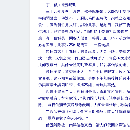
丁、僧人遭難時期
三十八年夏季，圓光寺佛學院畢業，大師帶十幾位同
時頗聞謠言，傳說不一。竊以為民主時代，須賴立監
俊生，同到新竹見大師，討論此事。越數日，我偕丁委
位法師，已往警察局問話。”我即偕丁委員折回警察局
廳，有一位科長，問各人僧名、籍貫、並（P5）校對
必有因果，此事決不如是簡單。”一宿無話。
次日為六月十九日，觀音誕辰，大眾下殿，早齋方
說：“我一人負全責，我自己去就可以了，何必叫大家
法師臥病外，其餘全體同到警察局，我以客僧故免逮
是日午後，董委員正之，自台中到靈隱寺，候大師久
會客廳，終不知何故被傳訊。等到下午九時後押送東
仍與董居士講因明學，滔滔不絕，若無其事然。
次晨由警員二人，押解到臺北，送看守所管押。法師
輕微的聲音，對大家說：“我們問心無愧，諸事聽其自
除。”每日仙洞普真送麵條饅頭，大師食量倍增，歡笑若
二次我被傳到桃園，住三日即釋放，聞大師避難基隆
絕：“罪豈在衣？寧死不換。”
僧難解除後，南洋信徒來函，請大師仍回南洋弘法，