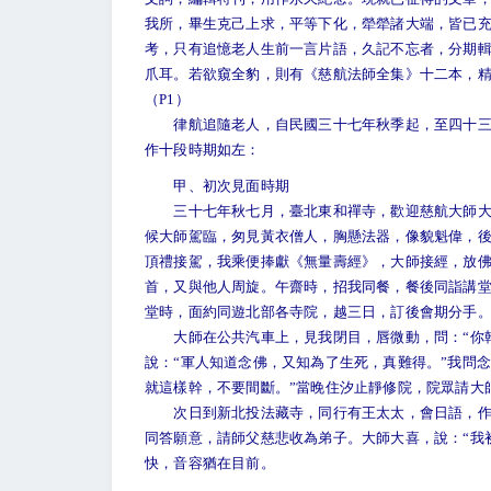
我所，畢生克己上求，平等下化，犖犖諸大端，皆已
考，只有追憶老人生前一言片語，久記不忘者，分期
爪耳。若欲窺全豹，則有《慈航法師全集》十二本，
（P1）
律航追隨老人，自民國三十七年秋季起，至四十三年
作十段時期如左：
甲、初次見面時期
三十七年秋七月，臺北東和禪寺，歡迎慈航大師大會
候大師駕臨，匆見黃衣僧人，胸懸法器，像貌魁偉，
頂禮接駕，我乘便捧獻《無量壽經》，大師接經，放佛
首，又與他人周旋。午齋時，招我同餐，餐後同詣講堂
堂時，面約同遊北部各寺院，越三日，訂後會期分手
大師在公共汽車上，見我閉目，唇微動，問：“你幹
說：“軍人知道念佛，又知為了生死，真難得。”我問念
就這樣幹，不要間斷。”當晚住汐止靜修院，院眾請大
次日到新北投法藏寺，同行有王太太，會日語，作翻
同答願意，請師父慈悲收為弟子。大師大喜，說：“我
快，音容猶在目前。