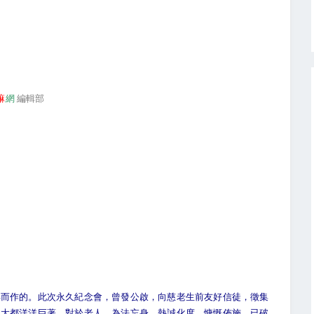
嘛
網
編輯部
作的。此次永久紀念會，曾發公啟，向慈老生前友好信徒，徵集
，大都洋洋巨著，對於老人，為法忘身，熱誠化度，慷慨佈施，已破