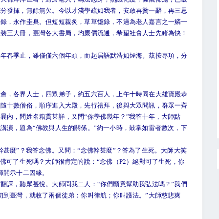
充分發揮，無餘無欠。今以才淺學疏如我者，安敢再贊一辭，再三思
輯錄，永作圭臬。但短短親炙，草草憶錄，不過為老人嘉言之一鱗一
精裝三大冊，臺灣各大書局，均廉價流通，希望社會人士先睹為快！
春季止，雖僅僅六個年頭，而起居語默浩如煙海。茲按專項，分
，各界人士，四眾弟子，約五六百人，上午十時同在大雄寶殿恭
後隨十數僧俗，順序進入大殿，先行禮拜，後與大眾問訊，群眾一齊
曩內，問姓名籍貫甚詳，又問“你學佛幾年？”我答十年，大師點
講演，題為“佛教與人生的關係。”約一小時，鼓掌如雷者數次，下
。
甚麼”？我答念佛。又問：“念佛幹甚麼”？答為了生死。大師大笑
佛可了生死嗎？大師很肯定的說：“念佛（P2）絕對可了生死，你
師開示十二因緣。
譯，聽眾甚悅。大師問我二人：“你們願意幫助我弘法嗎？”我們
初到臺灣，就收了兩個徒弟：你叫律航；你叫護法。”大師慈悲爽