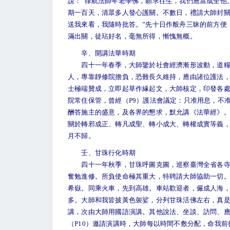
說：“律航法師年老學佛，願求往生，我們應當成全他
期一百天，清眾多人發心護關。不數日，禮請大師封關
送我來看，我隨時批答。”先十日作般舟三昧的前方便
滿出關，徒玷好名，毫無所得，慚愧無概。
辛、開講法華時期
四十一年春季，大師鑒於社會經濟漸形波動，道糧後
人，專靠靜修院擔負，恐難長久維持，應由諸位護法，
士極端贊成，立即起草作緣起文，大師核定，印發各
院常住保管，曾經（P9）護法會議定：只准用息，不
酬答施主的盛意，及各界的懇求，默允講《法華經》
關於轉邪成正、轉凡成聖、轉小成大、轉權成實等義
月不歸。
壬、甘珠行化時期
四十一年秋季，甘珠呼圖克圖，巡察臺灣全省各寺廟
奮勉進修。所負使命極其重大，特聘請大師協助一切
希嶽。同乘火車，先到高雄。車站歡迎者，儼成人海
多。大師和我皆披黃色袈娑，分列甘珠活佛左右，真
講，次由大師用國語演講。其他說法、坐談、訪問、
（P10）邀請演講時，大師每以時間不敷分配，命我