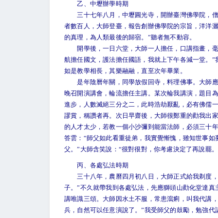
乙、中壢辦學時期
三十七年八月，中壢圓光寺，開辦臺灣佛學院，僧俗
者數百人，大師登臺，報告創辦佛學院的宗旨，洋洋灑
的真理，為人類最後的歸宿。”聽者無不動容。
開學後，一日六堂，大師一人擔任，口講指畫，毫無
航擔任國文，護法擔任國語，我就上下午各減一堂。”
如是教學相長，其樂融融，直至次年畢業。
是年陰曆年關，同學放假回寺，料理佛事。大師應中
晚召開演講會，輪流擔任主講。某次輪我講演，題目為
進步，人數滅絕三分之二，此時浩劫厭亂，必有佛儒
謬賞，稱讚者再。次日早齋後，大師很鄭重的勸我出家
的人才太少，若教一個小沙彌到能當法師，必須三十年
答雲：“師父如此看重徒弟，我實覺慚愧，雖知世事如
父。”大師含笑說：“很對很對，你考慮決定了再說罷。
丙、各處弘法時期
三十八年，農曆四月初八日，大師正式給我剃度，同
子。”不久就帶我到各處弘法，先應獅頭山勸化堂達真
講唯識三頌。大師因水土不服，常患瀉痢，叫我代講，
兵，自然可以任意演說了。”我受師父的鼓勵，勉強代