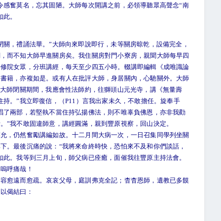
令感奮莫名，忘其固陋。大師每次開講之前，必領導聽眾高聲念“南
如此。
關，禮誦法華。”大師向來即說即行，未等關房晾乾，設備完全，
關，而不知大師早進關房矣。我住關房對門小寮房，親聞大師每早四
靜修院女眾，分班講經，每天至少四五小時。輟講即編輯《成唯識論
出書籍，亦複如是。或有人在批評大師，身居關內，心馳關外。大師
”大師閉關期間，我應會性法師約，往獅頭山元光寺，講《無量壽
持。”我立即復信，（P11）言我出家未久，不敢擔任。旋奉手
唱了兩部，若堅執不當住持弘揚佛法，則不唯辜負佛恩，亦非我勸
。”我不敢固違師意，講經圓滿，親到豐原視察，回山決定。
，仍然奮勵講編如故。十二月間大病一次，一日召集同學列坐關
下。最後沉痛的說：“我將來命終時快，恐怕來不及和你們談話，
如此。我等到三月上旬，師父病已痊癒，面催我往豐原主持法會。
！嗚呼痛哉！
愈遠而愈疏。哀哀父母，庭訓弗克全記；杳杳恩師，遺教已多饃
。以偈結曰：