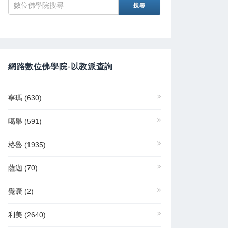
網路數位佛學院-以教派查詢
寧瑪
(630)
噶舉
(591)
格魯
(1935)
薩迦
(70)
覺囊
(2)
利美
(2640)