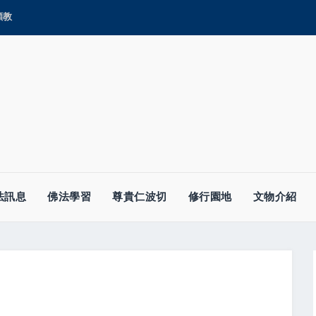
顯教
法訊息
佛法學習
尊貴仁波切
修行園地
文物介紹