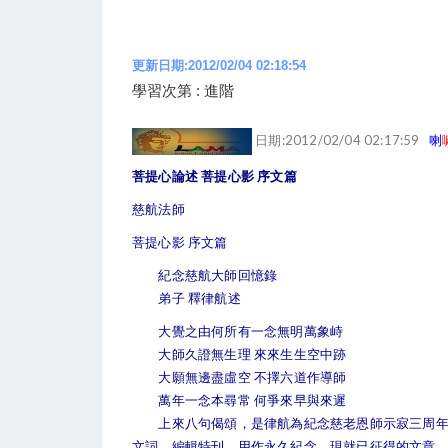
更新日期:2012/02/04 02:18:54
學習次第 : 進階
日期:2012/02/04 02:17:59
喇
菩提心影 序文篇
菩提心論述
慈航法師
菩提心影 序文篇
紀念慈航大師回憶錄
弟子 釋律航述
大覺之由何所有一念無明萬象峙
大師久證無生理 來來生生空中跡
大願無邊盡虛空 不擇六道作導師
萬年一念本尋常 何爭來早與來遲
上來八句偈頌，是律航為紀念慈老恩師示寂三周年而
文詞，編輯特刊，用作永久紀念。現就已征得的文章