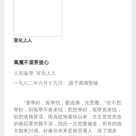
宣化上人
萬魔不退菩提心
人生論壇 宣化上人
一九八二年六月十九日 講于萬佛聖城
"要學好，冤孽找；要成佛，先受魔。"若不想
學好，則冤孽不會來找；愈想學好，冤孽愈來找，
欲把債務算清。因為從無量劫以來，生生世世所造
的善惡業夾雜不清，因此一旦想要修道，所有的債
主都來討債。好像你本來是個普通人，借了很多