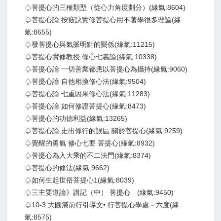
♤菩提心的三種類型（從心力角度劃分）(緣氣:8604)
♤菩提心論 按竅訣實修菩提心用不著學很多理論(緣
氣:8655)
♤發菩提心與氣脈明點的關係(緣氣:11215)
♤菩提心實修教授 修心七義論(緣氣:10338)
♤菩提心論 一切善業都應以菩提心為攝持(緣氣:9060)
♤菩提心論 自他相換修心法(緣氣:9504)
♤菩提心論 七重因果修心法(緣氣:11283)
♤菩提心論 如何修證菩提心(緣氣:8473)
♤菩提心的功德利益(緣氣:13265)
♤菩提心論 走出修行的誤區 關於菩提心(緣氣:9259)
♤覺醒的勇氣 修心七要 菩提心(緣氣:8932)
♤菩提心為入大乘的不二法門(緣氣:8374)
♤菩提心的修法(緣氣:9662)
♤如何生起世俗菩提心1(緣氣:8039)
♤三主要道論》講記（中） 菩提心 (緣氣:9450)
♤10-3 大圓滿前行引導文• 行菩提心學處－六度(緣
氣:8575)