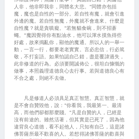
人非，他非即我非，同體名大悲。"同體亦包括
魔，魔也是自性的一部分。若自性有魔，就會引進
外邊的魔。若自性無魔，外魔就不會進來。什麼是
自性魔？就是貪嗔癡。"若無貓食碗，則不招蒼
蠅。"魔因覺得你有點油水，他可以渾水摸魚得些
好處，故來搗亂你，顯他的魔通。所以人的一舉一
動，一言一行，都要老老實實。言必忠信，行必篤
敬，不打妄語。如果怕認自己錯，盡是覆諱過失，
此非修道的行為。必須要開誠佈公，很坦白慷慨的
做事，本照義理道德良心去行事。若與道德良心有
不合之處，則絕不去做。
凡是修道人必須具足真正智慧。真正智慧，就
是不會自贊毀他，說："你看我，我最第一、最清
高，而他們卻都那麼賤。"凡是自贊的人，已經是
沒有前途的。雖然活著，但其實是已死了，因為他
違背良心道德，看不起他人，只知有自己，這是諸
佛菩薩所最不歡喜的人。若想得諸佛菩薩的歡喜與