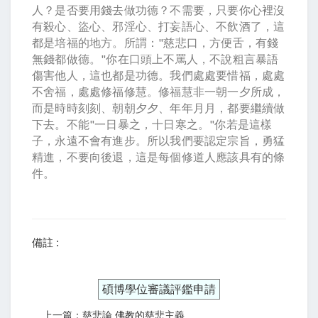
人？是否要用錢去做功德？不需要，只要你心裡沒
有殺心、盜心、邪淫心、打妄語心、不飲酒了，這
都是培福的地方。所謂："慈悲口，方便舌，有錢
無錢都做德。"你在口頭上不罵人，不說粗言暴語
傷害他人，這也都是功德。我們處處要惜福，處處
不舍福，處處修福修慧。修福慧非一朝一夕所成，
而是時時刻刻、朝朝夕夕、年年月月，都要繼續做
下去。不能"一日暴之，十日寒之。"你若是這樣
子，永遠不會有進步。所以我們要認定宗旨，勇猛
精進，不要向後退，這是每個修道人應該具有的條
件。
備註 :
碩博學位審議評鑑申請
上一篇：慈悲論 佛教的慈悲主義