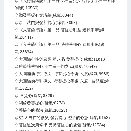
♤《入行論講記》第三冊 第三品受持菩提心 第三十五節
(緣氣:10560)
♤勸發菩提心文講義(緣氣:8844)
♤淨土法門與發菩提心(緣氣:8698)
♤《入菩薩行論》第一品 菩提心利益 達賴喇嘛(緣
氣:20441)
♤《入菩薩行論》第三品 受持菩提心 達賴喇嘛(緣
氣:23634)
♤大圓滿心性休息頌 第八品 發菩提心(緣氣:11813)
♤勝義諦菩提心 空性是一切之母(緣氣:10549)
♤大圓滿前行引導文· 行菩提心學處 六度(緣氣:9936)
♤大圓滿前行引導文· 行菩提心學處 六度.. 智慧度(緣
氣:15212)
♤ 菩提心(緣氣:8329)
♤關於發菩提心(緣氣:8274)
♤菩提心的修法(緣氣:10023)
♤空·大自在的微笑·發菩提心 證悟的心態(緣氣:9153)
♤菩提道次第修學 受持菩提心的要領(緣氣:12534)