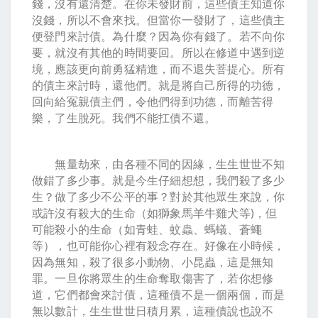
錢，沒有還清楚。在你未發財前，這些債主知道你
沒錢，所以不會來找。但當你一發財了，這些債主
便登門來討債。為什麼？因為你有錢了。若不向你
要，就沒有其他的時間要回。所以在修道中遇到逆
境，應該更向前勇猛精進，而不退失菩提心。所有
的債主來討時，還他們。就是將自己所得的功德，
回向給冤親債主們，令他們得到功德，而離苦得
樂，了生脫死。我們不能扛債不還。
無量劫來，由各種不同的因緣，生生世世不知
做錯了多少事。就是今生仔細想想，我們殺了多少
生？做了多少不公平的事？對於其他眾生來說，你
或許沒有殺大的生命（如獅象馬羊牛雞犬等)，但
可能殺小的生命（如青蛙、蚊蟲、螞蟻、蒼蠅
等），也可能你心裡有殺念存在。好像在小時候，
因為無知，殺了很多小動物、小昆蟲，這是無知
罪。一旦你將眾生的生命奪取傷害了，若你想修
道，它們都會來討債，這種債不是一個兩個，而是
無以數計，生生世世日積月累，這種債說也說不