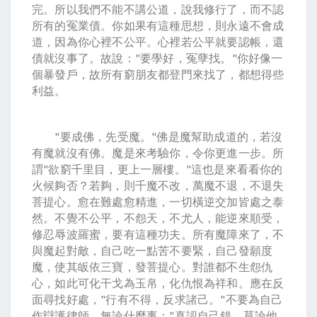
完。所以我們不能不講公道，說我修行了，而不認
所有的冤業債。你如果有這種思想，則永遠不會成
道，因為你心裡不公平。心裡若公平就要認帳，還
債就沒事了。故說："要學好，冤孽找。"你好像一
個暴發戶，故所有窮朋友都登門來找了，都想得些
利益。
"要成佛，先受魔。"佛是魔幫助成道的，若沒
有魔就沒有佛。魔是來考驗你，令你更進一步。所
謂"欲窮千里目，更上一層樓。"這也是來看看你的
火候夠否？若夠，則千魔不改，萬魔不退，不退失
菩提心。愈在難處愈精進，一切橫逆交加皆處之泰
然。不覺不公平，不怨天，不尤人，能逆來順受，
修忍辱波羅蜜，要有這種功夫。所有魔障來了，不
與魔起對敵，自己吃一點苦不要緊，自己發願度
魔，使其皈依三寶，發菩提心。對誰都不生怨仇
心，如此可化干戈為玉帛，化仇恨為祥和。應在反
面尋找好處，"行有不得，反求諸己。"不要為自己
作辯護律師，無論什麼事："真認自己錯，莫論他