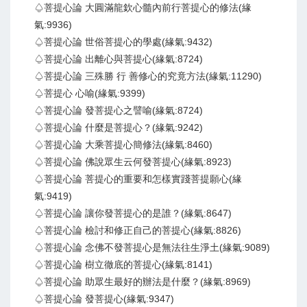
♤菩提心論 大圓滿龍欽心髓內前行菩提心的修法(緣
氣:9936)
♤菩提心論 世俗菩提心的學處(緣氣:9432)
♤菩提心論 出離心與菩提心(緣氣:8724)
♤菩提心論 三殊勝 行 善修心的究竟方法(緣氣:11290)
♤菩提心 心喻(緣氣:9399)
♤菩提心論 發菩提心之譬喻(緣氣:8724)
♤菩提心論 什麼是菩提心？(緣氣:9242)
♤菩提心論 大乘菩提心簡修法(緣氣:8460)
♤菩提心論 佛說眾生云何發菩提心(緣氣:8923)
♤菩提心論 菩提心的重要和怎樣實踐菩提願心(緣
氣:9419)
♤菩提心論 讓你發菩提心的是誰？(緣氣:8647)
♤菩提心論 檢討和修正自己的菩提心(緣氣:8826)
♤菩提心論 念佛不發菩提心是無法往生淨土(緣氣:9089)
♤菩提心論 樹立徹底的菩提心(緣氣:8141)
♤菩提心論 助眾生最好的辦法是什麼？(緣氣:8969)
♤菩提心論 發菩提心(緣氣:9347)