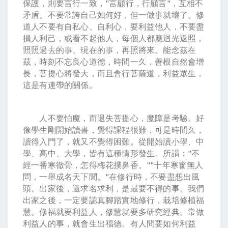
保護，則要言行一致，"言顧行，行顧言"，互相不
矛盾。不要常誇自己如何好，但一做事就壞了。修
道人不要有自私心、自利心，要利益他人，不要盡
損人利己，或看不起他人，每個人都應迴光返照，
照照過去的事、現在的事，再照將來。能念茲在
茲，時刻不忘良心道德，時間一久，善根自然會增
長，菩提心將發大，而且會行菩薩道，利益眾生，
這是有連帶的關係。
人不要怕魔，而退失菩提心，魔障是考驗。好
像學生剛開始讀書，覺得課程很難，可是時間久，
讀得入門了，就又不覺得困難。從開始讀小學、中
學、高中、大學，皆有這種情形發生。所謂："不
經一番寒徹骨，怎得梅花撲鼻香。""十年寒窗無人
問，一舉成名天下聞。"在修行時，不要盡想出風
頭。出家後，還求名求利，是最要不得的事。我們
出家之後，一定要認真腳踏實地修行，栽培修植福
慧。修福就要利益人，修慧就要多研究經典。常做
利益人的事，就會生出福德。有人問要如何利益