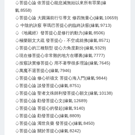
♤菩提心論 依菩提心能息滅無始以來所有罪業(緣
氣:8558)
♤菩提心論 大圓滿前行引導文 修四無量心(緣氣:10659)
♤ 中陰的訣竅 寧瑪巴菩提心的臨終訣竅(緣氣:9713)
♤《地藏經》發菩提心是修行的動力(緣氣:8506)
♤極樂願文大疏 發菩提心 - 不空成就佛(緣氣:8571)
♤菩提心的三種類型 從心力角度劃分(緣氣:9329)
♤現在修菩提心非常難的地方在哪裏(緣氣:7777)
♤按竅訣實修菩提心 用不著學很多理論(緣氣:7645)
♤萬魔不退菩提心(緣氣:7946)
♤菩提心論 修心祈禱文 菩提心海入門(緣氣:9844)
♤菩提心論 談發菩提心(緣氣:8751)
♤菩提心論 聖者文殊師利發菩提心願文(緣氣:10138)
♤菩提心論 勸發菩提心文(緣氣:12689)
♤菩提心論 菩提心的發起(緣氣:9140)
♤菩提心論 勸發菩提心(緣氣:8809)
♤菩提心論 濁世良藥 發菩提心(緣氣:8450)
♤菩提心論 關於菩提心(緣氣:8242)