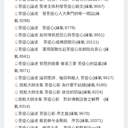
♤菩提心論述 聖者文殊利發菩提心願文(緣氣:9047)
♤菩提心論述 發菩提心入大乘門的唯一標誌(緣
氣:9298)
♤菩提心論述 菩提心(緣氣:8778)
♤菩提心論述 如何增長慈悲心與菩提心(緣氣:9551)
♤菩提心論述 菩提心戒傳授開示(緣氣:10111)
♤菩提心論述 運用困難生起菩提心並銷毀自喜心 (緣
氣:8561)
♤菩提心論述 智慧的能量 修道三要 菩提心的益處(緣
氣:9071)
♤菩提心論述 論四聖諦、輪回和敵人 菩提心(緣氣:9617)
♤ 慈航大師全集 菩提心影 為什麼不結婚(緣氣:9180)
♤ 慈航大師全集 菩提心影 迷信的辯論(緣氣:8224)
♤慈航大師全集 菩提心影 對於佛教誤會之解釋 (緣
氣:8314)
♤菩提心論述 菩提心影 序文篇(緣氣:9670)
♤菩提心論述 般若鋒兮金剛焰 序言(緣氣:10371)
♤菩提心論述 修證之道 菩提心和觀想法一(緣