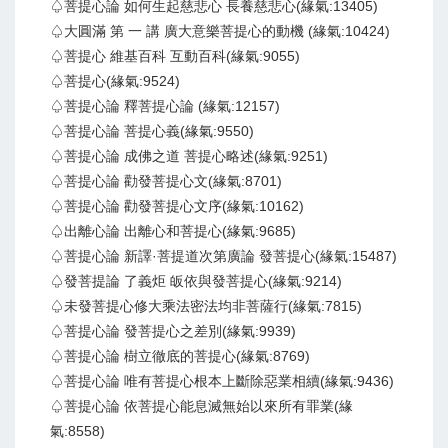
♤菩提心論 如何生起慈悲心 長養慈悲心(緣氣:13405)
♤大圓滿 第 一 講 廣大意樂菩提心的動機 (緣氣:10424)
♤菩提心 維基百科 互動百科(緣氣:9055)
♤菩提心(緣氣:9524)
♤菩提心論 釋菩提心論 (緣氣:12157)
♤菩提心論 菩提心義(緣氣:9550)
♤菩提心論 成佛之道 菩提心略述(緣氣:9251)
♤菩提心論 勸發菩提心文(緣氣:8701)
♤菩提心論 勸發菩提心文序(緣氣:10162)
♤出離心論 出離心和菩提心(緣氣:9685)
♤菩提心論 新譯·菩提道次第廣論 發菩提心(緣氣:15487)
♤發菩提論 了義炬 皈依與發菩提心(緣氣:9214)
♤未發菩提心修大乘法密法均非菩薩行(緣氣:7815)
♤菩提心論 發菩提心之差別(緣氣:9939)
♤菩提心論 樹立徹底的菩提心(緣氣:8769)
♤菩提心論 唯有菩提心根本上斷除惡業相續(緣氣:9436)
♤菩提心論 依菩提心能息滅無始以來所有罪業(緣
氣:8558)