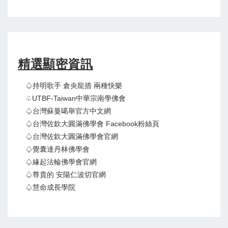
精選顯密資訊
♤持明歌手 倉央龍措 兩種快樂
♤UTBF-Taiwan中華宗南學佛會
♤台灣蘇曼噶舉官方中文網
♤台灣佐欽大圓滿佛學會 Facebook粉絲頁
♤台灣佐欽大圓滿佛學會官網
♤覺囊達丹林佛學會
♤緣起法輪佛學會官網
♤尊貴的 安陽仁波切官網
♤慧命成長學院