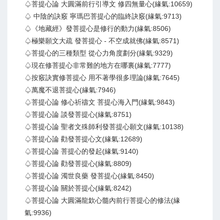
♤菩提心論 大圓滿前行引導文 修四無量心(緣氣:10659)
♤ 中陰的訣竅 寧瑪巴菩提心的臨終訣竅(緣氣:9713)
♤《地藏經》發菩提心是修行的動力(緣氣:8506)
♤極樂願文大疏 發菩提心 - 不空成就佛(緣氣:8571)
♤菩提心的三種類型 從心力角度劃分(緣氣:9329)
♤現在修菩提心非常難的地方在哪裏(緣氣:7777)
♤按竅訣實修菩提心 用不著學很多理論(緣氣:7645)
♤萬魔不退菩提心(緣氣:7946)
♤菩提心論 修心祈禱文 菩提心海入門(緣氣:9843)
♤菩提心論 談發菩提心(緣氣:8751)
♤菩提心論 聖者文殊師利發菩提心願文(緣氣:10138)
♤菩提心論 勸發菩提心文(緣氣:12689)
♤菩提心論 菩提心的發起(緣氣:9140)
♤菩提心論 勸發菩提心(緣氣:8809)
♤菩提心論 濁世良藥 發菩提心(緣氣:8450)
♤菩提心論 關於菩提心(緣氣:8242)
♤菩提心論 大圓滿龍欽心髓內前行菩提心的修法(緣
氣:9936)