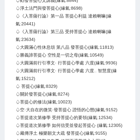
♤勸發菩提心文講義(緣氣:8844)
♤淨土法門與發菩提心(緣氣:8698)
♤《入菩薩行論》第一品 菩提心利益 達賴喇嘛(緣
氣:20441)
♤《入菩薩行論》第三品 受持菩提心 達賴喇嘛(緣
氣:23634)
♤大圓滿心性休息頌 第八品 發菩提心(緣氣:11813)
♤勝義諦菩提心 空性是一切之母(緣氣:10549)
♤大圓滿前行引導文· 行菩提心學處 六度(緣氣:9936)
♤大圓滿前行引導文· 行菩提心學處 六度.. 智慧度(緣
氣:15212)
♤ 菩提心(緣氣:8329)
♤關於發菩提心(緣氣:8274)
♤菩提心的修法(緣氣:10023)
♤空·大自在的微笑·發菩提心 證悟的心態(緣氣:9152)
♤菩提道次第修學 受持菩提心的要領(緣氣:12534)
♤菩提道次第修學 如何信受並發起菩提心 (緣氣:12305)
♤藏傳淨土 極樂願文大疏 發菩提心(緣氣:9155)