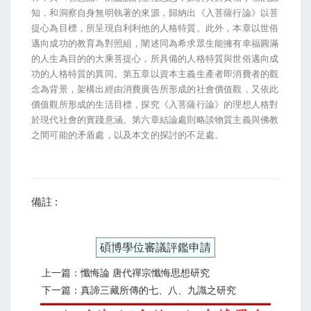
知，和洞察自身無明執著的來源，歸納出《入菩薩行論》以菩
提心為目標，所呈現自利利他的人格特質。此外，本章以世俗
邁向成功的教育為對照組，闡述同為希求眾生能擁有幸福圓滿
的人生為目的的大乘菩提心，所具備的人格特質與世俗邁向成
功的人格特質的異同。第五章以資本主義生產者即消費者的觀
念為背景，架構出經由消費廣告所形成的社會價值觀，又依此
價值觀所形成的生活目標，探究《入菩薩行論》的理想人格對
於現代社會的實踐意涵。第六章結論處則略談物質主義與佛教
之間可能的矛盾處，以及本文的探討的不足處。
備註 :
碩博學位審議評鑑申請
上一篇：懺悔論 唐代禪宗懺悔思想研究
下一篇：真諦三藏所傳的七、八、九識之研究