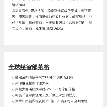
氣:2704)
♤梁皇寶懺- 覺培法師，梁皇寶懺從皈依受戒，種下正
因，明因識果，進而懺悔前愆改往修來，解冤釋結，並
代法界眾生禮佛發願，自慶殊勝因緣，以報恩回向，發
菩提心，同願共成佛道(緣氣:2623)
全球慈智部落格
♤薩迦金剛乘佛學院2008年11月開光典禮
♤南印度色拉傑僧伽大學
♤南投大圓滿龍欽寧體--Yahoo!奇摩部落格
♤略談「色舉與溫薩」及「供上師法的歷史」
♤大手印閉關課程及開示~第二不共加行～金剛薩埵