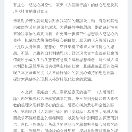
菩提心、慈悲心與空性：寂天《入菩薩行論》的修心思想及其
現代社會的實踐意涵
佛教對於苦的認知是以對自我認知的錯誤為主軸，有別於其他
宗教面對苦的原因的說法。大乘佛教中觀思想，則從緣起性空
來論說事物的真實面貌，而更進一步將空性思想融入慈悲心的
修持，以成就大乘佛教菩提心的目標。寂天的《入菩薩行論》
正是以人身難得、慈悲心、空性架構了修持大乘菩提心的思
想。不過，此書的自利利他思想，對於現代資本主義的社會價
值觀所形成的生活生態有何意義？這種思想概念，能否融入追
求利己以及競爭為成功標準主軸的社會，且能產生正面的效果
呢？本文著重於從《入菩薩行論》的菩提心修持的思想理論，
探討大乘佛教的理想人格對於現代社會的意涵。
本文第一章緒論，第二章概述寂天的生平、《入菩薩行
論》內容概說和六波羅蜜基本定義。第三章則是從印度大乘佛
教的義理來理解菩提心的定義、菩提心與慈悲心和空性的關
係。第四章以《入菩薩行論》的〈安忍品〉為背景，認識人類
因欲求不滿所產生的種種問題，以及如何針對問題的原因而對
治，再以〈靜慮品〉所蘊含的慈悲心的思想對菩提心發展的詮
釋，與〈智慧品〉所論說的空性思想，探討其對實相事物的認