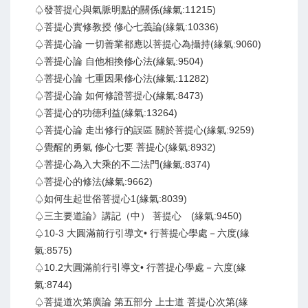
♤發菩提心與氣脈明點的關係(緣氣:11215)
♤菩提心實修教授 修心七義論(緣氣:10336)
♤菩提心論 一切善業都應以菩提心為攝持(緣氣:9060)
♤菩提心論 自他相換修心法(緣氣:9504)
♤菩提心論 七重因果修心法(緣氣:11282)
♤菩提心論 如何修證菩提心(緣氣:8473)
♤菩提心的功德利益(緣氣:13264)
♤菩提心論 走出修行的誤區 關於菩提心(緣氣:9259)
♤覺醒的勇氣 修心七要 菩提心(緣氣:8932)
♤菩提心為入大乘的不二法門(緣氣:8374)
♤菩提心的修法(緣氣:9662)
♤如何生起世俗菩提心1(緣氣:8039)
♤三主要道論》講記（中） 菩提心 (緣氣:9450)
♤10-3 大圓滿前行引導文• 行菩提心學處－六度(緣
氣:8575)
♤10.2大圓滿前行引導文• 行菩提心學處－六度(緣
氣:8744)
♤菩提道次第廣論 第五部分 上士道 菩提心次第(緣