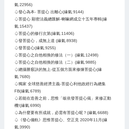
氣:22956)
♤發心為本- 菩提心 出離心(緣氣:9144)
♤菩提心 顯密法義總匯解-喇嘛網成立十五年專輯(緣
氣:15437)
♤菩提心的修行次第(緣氣:11406)
♤發菩提心，成無上道 (緣氣:8938)
♤發菩提心(緣氣:9255)
♤菩提心之自他相換的修法（一）(緣氣:12498)
♤菩提心之自他相換的修法（二）(緣氣:9885)
♤總攝勝竅訣的無上-從五個方面來修煉菩提心(緣
氣:7680)
♤獨家 全球慈善經濟主義-菩提心利他政經行為總集
FB(緣氣:6789)
♤若能在造善之前，思惟「皈依發菩提心偈」來修正動
機!(緣氣:6990)
♤為什麼要有所成就，必需有菩提心呢？(緣氣:6688)
♤《發心儀軌》思惟菩提心、空正見 2020年11月(緣
氣:3990)