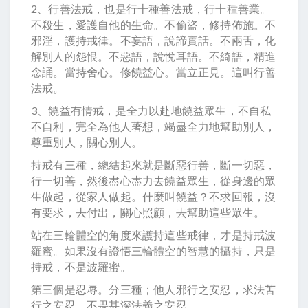
2、行善法戒，也是行十種善法戒，行十種善業。
不殺生，愛護自他的生命。不偷盜，修持佈施。不
邪淫，護持戒律。不妄語，說諦實話。不兩舌，化
解別人的怨恨。不惡語，說悅耳語。不綺語，精進
念誦。當持舍心。修饒益心。當立正見。這叫行善
法戒。
3、饒益有情戒，是全力以赴地饒益眾生，不自私
不自利，完全為他人著想，竭盡全力地幫助別人，
尊重別人，關心別人。
持戒有三種，總結起來就是斷惡行善，斷一切惡，
行一切善，然後盡心盡力去饒益眾生，從身邊的眾
生做起，從家人做起。什麼叫饒益？不求回報，沒
有要求，去付出，關心照顧，去幫助這些眾生。
站在三輪體空的角度來護持這些戒律，才是持戒波
羅蜜。如果沒有證悟三輪體空的智慧的攝持，只是
持戒，不是波羅蜜。
第三個是忍辱。分三種；他人邪行之安忍，求法苦
行之安忍，不畏甚深法義之安忍。