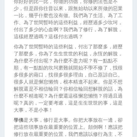
你好好的比一比，你做的功德，你修的法也是不
少，但是跟你往昔以來，跟無始劫以來所做的惡業
一比，幾乎什麼也沒有做。我們為了生活、為了工
作、為了世間暫時的這些利益，經歷過多少坎坷，
付出了多少的心血啊？我們為了修行，為了解脫，
這樣經歷過嗎？這樣付出過嗎？
你為了世間暫時的這些利益，付出了那麼多，經歷
了那麼多，你為了生生世世的利益，永恆的解脫，
為什麼不付出呢？為什麼不盡力呢？有一點點不
順，有一點點的坎坷磨難就開始不學不修了，找很
多很多的藉口，找很多很多理由，自己原諒自己。
很多人就是懈怠懶惰，根本精進不起來。你是不想
解脫還是不相信輪回？你相信輪回想解脫的話，為
什麼不精進呢？為什麼還這樣懈怠懶惰？得過且過
呢？真的，一定要考慮，這是生生世世的事，這是
大事，不是小事！
學佛
是大事，修行是大事。你把大事放在一邊，卻
把這些瑣事放在最重要的位置上。顛倒啊！應該把
修行放在最重要的位置，我們應該以修行為主，不