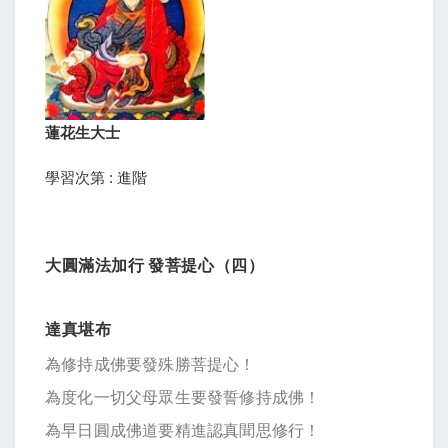
蓮花生大士
學習次第 : 進階
大圓滿法加行 發菩提心（四）
達真堪布
為修持成佛要發殊勝菩提心！
為度化一切父母眾生要發誓修持成佛！
為早日圓成佛道要精進認真聞思修行！