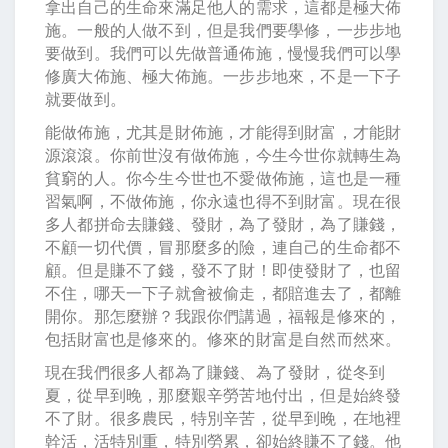
拿出自己的生命來滿足他人的需求，這都是極大佈
施。一般的人做不到，但是我們要學修，一步步地
要做到。我們可以先做普通佈施，慢慢我們可以學
修廣大佈施、極大佈施。一步步地來，不是一下子
就要做到。
能做佈施，尤其是財佈施，才能得到財富，才能財
源滾滾。你前世沒有做佈施，今生今世你就轉生為
貧窮的人。你今生今世也不愛做佈施，這也是一種
習氣啊，不做佈施，你永遠也得不到財富。現在很
多人都拼命去賺錢、發財，為了發財，為了賺錢，
不顧一切代價，冒那麼多的險，連自己的生命都不
顧。但是賺不了錢，發不了財！即使發財了，也留
不住，哪天一下子就會被偷走，都賠進去了，都離
開你。那怎麼辦？我跟你們講過，福報是修來的，
包括財富也是修來的。修來的財富是自然而然來。
現在我們很多人都為了賺錢、為了發財，從冬到
夏，從早到晚，那麼艱辛勞苦地付出，但是始終發
不了財。很多農民，特別辛苦，從早到晚，在地裡
幹活，活特別重，特別勞累，卻始終賺不了錢。他