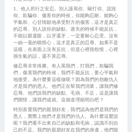
1、他人邪行之安忍。別人謾駡你、毆打你、詆毀
你、欺騙你、傷害你的時候，你能夠忍耐。能夠心
平氣和、心甘情願地承受對方的傷害，這才是真正
的忍辱。別人說你的缺點、過失的時候不能反抗，
不能以眼還眼，以牙還牙，一定要耐心忍受。沒有
一絲一毫的嗔恨心，這才是真正的忍辱。如果不是
這樣，在表面上沒有反抗，但是心裡很怨恨，心裡
很生氣的話，還不算忍辱。
修忍辱非常殊勝。有人罵我們，打我們，欺騙我
們，傷害我們的時候，我們不能反抗，要心平氣和
地接受。為什麼要這樣做呢？因為我們的怨敵仇人
才是我們的恩人。他們正在幫我們消業，讓我們修
忍辱。他們說我們的缺點、毛病、不足，這是讓我
們開悟，讓我們成就。這個道理能明白吧？
特別喜愛我們的親朋好友，我們認為他們是我們的
恩人，實際上他們才是我們的仇人。為什麼這麼說
呢？我們看不出來自己的缺點和毛病，認識不到自
己的不足。我們的親朋好友在我們的身邊，他們能