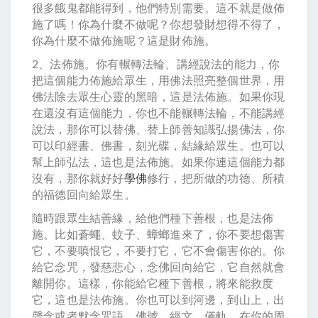
很多餓鬼都能得到，他們特別需要。這不就是做佈
施了嗎！你為什麼不做呢？你想發財想得不得了，
你為什麼不做佈施呢？這是財佈施。
2、法佈施。你有輾轉法輪、講經說法的能力，你
把這個能力佈施給眾生，用佛法照亮整個世界，用
佛法除去眾生心靈的黑暗，這是法佈施。如果你現
在還沒有這個能力，你也不能輾轉法輪，不能講經
說法，那你可以替佛、替上師善知識弘揚佛法，你
可以印經書、佛書，刻光碟，結緣給眾生。也可以
幫上師弘法，這也是法佈施。如果你連這個能力都
沒有，那你就好好
學佛
修行，把所做的功德、所積
的福德回向給眾生。
隨時跟眾生結善緣，給他們種下善根，也是法佈
施。比如蒼蠅、蚊子、蟑螂進來了，你不要想傷害
它，不要嗔恨它，不要打它，它不會傷害你的。你
給它念咒，發慈悲心，念佛回向給它，它自然就會
離開你。這樣，你能給它種下善根，將來能救度
它，這也是法佈施。你也可以到河邊，到山上，出
聲念或者默念咒語、佛號、經文、儀軌。在你的周