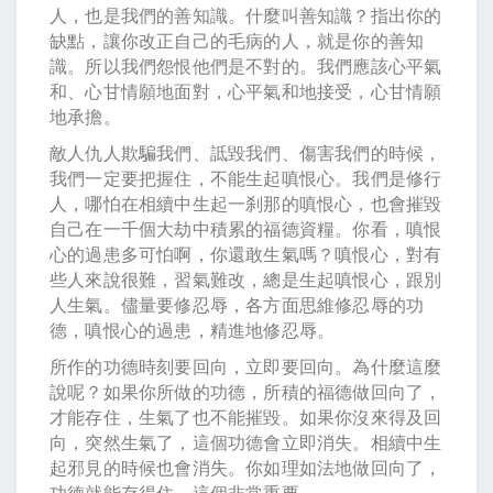
人，也是我們的善知識。什麼叫善知識？指出你的
缺點，讓你改正自己的毛病的人，就是你的善知
識。所以我們怨恨他們是不對的。我們應該心平氣
和、心甘情願地面對，心平氣和地接受，心甘情願
地承擔。
敵人仇人欺騙我們、詆毀我們、傷害我們的時候，
我們一定要把握住，不能生起嗔恨心。我們是修行
人，哪怕在相續中生起一刹那的嗔恨心，也會摧毀
自己在一千個大劫中積累的福德資糧。你看，嗔恨
心的過患多可怕啊，你還敢生氣嗎？嗔恨心，對有
些人來說很難，習氣難改，總是生起嗔恨心，跟別
人生氣。儘量要修忍辱，各方面思維修忍辱的功
德，嗔恨心的過患，精進地修忍辱。
所作的功德時刻要回向，立即要回向。為什麼這麼
說呢？如果你所做的功德，所積的福德做回向了，
才能存住，生氣了也不能摧毀。如果你沒來得及回
向，突然生氣了，這個功德會立即消失。相續中生
起邪見的時候也會消失。你如理如法地做回向了，
功德就能存得住。這個非常重要。