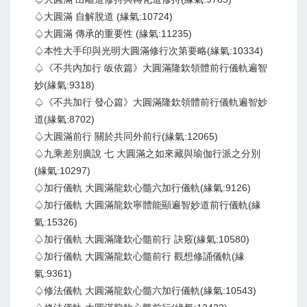
♤大圓滿 自解脫道 (緣氣:10724)
♤大圓滿 傳承的重要性 (緣氣:11235)
♤本性大手印與光明大圓滿修行次第要略(緣氣:10334)
♤《不共內加行 皈依篇》大圓滿隆欽領體前行儀軌遍智
妙(緣氣:9318)
♤《不共加行 發心篇》大圓滿隆欽領體前行儀軌遍智妙
道(緣氣:8702)
♤大圓滿前行 關於共同外前行(緣氣:12065)
♤九乘差別廣說 七 大圓滿之如來藏與瑜伽行派之分別
(緣氣:10297)
♤加行儀軌 大圓滿龍欽心髓六加行儀軌(緣氣:9126)
♤加行儀軌 大圓滿龍欽寧體能顯遍智妙道前行儀軌(緣
氣:15326)
♤加行儀軌 大圓滿隆欽心髓前行 訣竅(緣氣:10580)
♤加行儀軌 大圓滿龍欽心髓前行 觀想修誦儀軌(緣
氣:9361)
♤修法儀軌 大圓滿龍欽心髓六加行儀軌(緣氣:10543)