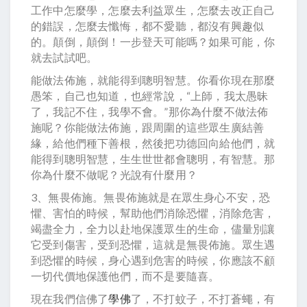
工作中怎麼學，怎麼去利益眾生，怎麼去改正自己
的錯誤，怎麼去懺悔，都不愛聽，都沒有興趣似
的。顛倒，顛倒！一步登天可能嗎？如果可能，你
就去試試吧。
能做法佈施，就能得到聰明智慧。你看你現在那麼
愚笨，自己也知道，也經常說，“上師，我太愚昧
了，我記不住，我學不會。”那你為什麼不做法佈
施呢？你能做法佈施，跟周圍的這些眾生廣結善
緣，給他們種下善根，然後把功德回向給他們，就
能得到聰明智慧，生生世世都會聰明，有智慧。那
你為什麼不做呢？光說有什麼用？
3、無畏佈施。無畏佈施就是在眾生身心不安，恐
懼、害怕的時候，幫助他們消除恐懼，消除危害，
竭盡全力，全力以赴地保護眾生的生命，儘量別讓
它受到傷害，受到恐懼，這就是無畏佈施。眾生遇
到恐懼的時候，身心遇到危害的時候，你應該不顧
一切代價地保護他們，而不是要隨喜。
現在我們信佛了
學佛
了，不打蚊子，不打蒼蠅，有