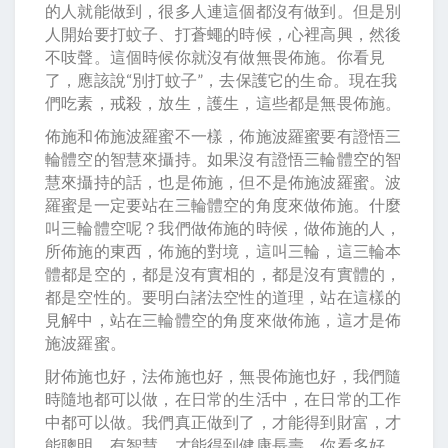
的人就能做到，很多人連這個都沒有做到。但是別
人開始要打蚊子、打蒼蠅的時候，心裡高興，然後
不吱聲。這個時候你就沒有做無畏佈施。你看見
了，應該說“別打蚊子”，去保護它的生命。現在我
們吃素，戒殺，放生，護生，這些都是無畏佈施。
佈施和佈施波羅蜜不一樣，佈施波羅蜜要有證悟三
輪體空的智慧來攝持。如果沒有證悟三輪體空的智
慧來攝持的話，也是佈施，但不是佈施波羅蜜。波
羅蜜是一定要站在三輪體空的角度來做佈施。什麼
叫三輪體空呢？我們做佈施的時候，做佈施的人，
所佈施的東西，佈施的對境，這叫三輪，這三輪本
體都是空的，都是沒有實相的，都是沒有實體的，
都是空性的。要明白諸法空性的道理，站在這樣的
見解中，站在三輪體空的角度來做佈施，這才是佈
施波羅蜜。
財佈施也好，法佈施也好，無畏佈施也好，我們隨
時隨地都可以做，在日常的生活中，在日常的工作
中都可以做。我們真正做到了，才能得到財富，才
能聰明，有智慧，才能得到健康長壽。你看多好