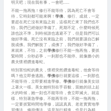
明天吧；現在我有事，一會吧……
不能一拖再拖！修行不能等待，因為死亡不會等
待，它時刻都可能來啊！
學佛
、修行、成就，一定
要趕在死亡沒有來臨之前，這樣死亡來了我們也不
怕，我們已經做好準備了。死期不定，什麼時候死
誰也說不準，到時候誰也逃避不了，但是我們可以
做好準備。死亡沒有來臨之前，我們就要讓自己解
脫成佛。我們解脫了，成佛了，我們做好準備了，
來就來，不怕，之前
學佛
修行不能一拖再拖，要抓
緊時間，分秒必爭，一刹那也不能停。就像膽小的
農夫懷裡鑽進毒蛇。
特別害怕蛇的農夫，懷裡突然鑽進毒蛇，他會等待
嗎？他立即會逃跑。
學佛
修行就要這樣，一刹那也
不能等待，立即要精進學修。
學佛
修行就像美女頭
上著火一樣。美女她特別在乎容貌，當她的頭上起
火的時候，她一刻也不能等待，會立即滅火。就這
樣，特別著急學修。不能再等待，不能一拖再拖，
一定要抓緊時間地學修，認認真真、老老實實地學
習佛法、修持佛法。這是加行精進，也是行為精