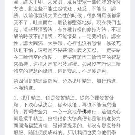
滿，講大手印、大光明，還有密宗一些特殊的修持
方法，對這些不能生起懷疑，疑惑，不能出口誹
謗。以前佛宣講大乘空性的時候，很多阿羅漢都承
受不了，吐血而亡，最後都墮落地獄。現在我們也
是，這些甚深密法，有各種各樣的修持方法，不理
解的時候不能誹謗，不能懷疑，一定要相信。講空
性，講大圓滿、大手印，心裡也沒有恐懼，修破瓦
法也不怕，這種是不畏甚深法義之安忍。一定要站
在三輪體空的角度，一定要有證悟三輪體空的智慧
來攝持，這樣才是安忍波羅蜜。如果沒有證悟三輪
體空的智慧的攝持，這是安忍，不是波羅蜜。
第四個是精進波羅蜜。分為擐甲精進、加行精進、
不滿精進。
1、擐甲精進。也是發誓精進。從內心裡發誓發
願，下決心做決定，從今以後，再也不能懈怠懶
惰，要竭盡全力，一心一意地
學佛
修行，這個決心
就是擐甲精進。曾經很多大德高僧都是靠精進努力
而圓滿福慧資糧，證得菩提果的。都沒有那麼舒舒
服服、隨隨便便成就的。所以我們也要向他們學