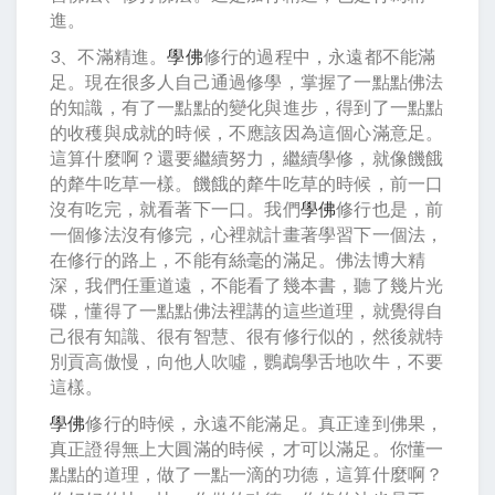
進。
3、不滿精進。
學佛
修行的過程中，永遠都不能滿
足。現在很多人自己通過修學，掌握了一點點佛法
的知識，有了一點點的變化與進步，得到了一點點
的收穫與成就的時候，不應該因為這個心滿意足。
這算什麼啊？還要繼續努力，繼續學修，就像饑餓
的犛牛吃草一樣。饑餓的犛牛吃草的時候，前一口
沒有吃完，就看著下一口。我們
學佛
修行也是，前
一個修法沒有修完，心裡就計畫著學習下一個法，
在修行的路上，不能有絲毫的滿足。佛法博大精
深，我們任重道遠，不能看了幾本書，聽了幾片光
碟，懂得了一點點佛法裡講的這些道理，就覺得自
己很有知識、很有智慧、很有修行似的，然後就特
別貢高傲慢，向他人吹噓，鸚鵡學舌地吹牛，不要
這樣。
學佛
修行的時候，永遠不能滿足。真正達到佛果，
真正證得無上大圓滿的時候，才可以滿足。你懂一
點點的道理，做了一點一滴的功德，這算什麼啊？