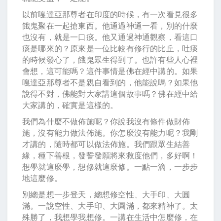
以前嘎達亞那尊者在印度的時候，有一次看見很多
餓鬼聚在一起搶東西。他通過神通一看，別的什麼
也沒有，就是一口痰。他又通過神通觀察，看這口
痰是哪來的？原來是一位比較有修行的比丘，吐痰
的時候發心了，餓鬼眾生得到了。也許有些人心裡
會想，這可能嗎？這件事情是佛在經中講的。如果
嘎達亞那尊者不是親自看到的，他能說嗎？如果他
說得不對，佛能對大家講這個故事嗎？佛在經中給
大家講的，確實是這樣的。
我們為什麼不做佈施呢？你說我沒有條件做財佈
施，沒有能力做法佈施。你怎麼沒有能力呢？我剛
才講的，隨時都可以做法佈施。我們跟眾生結善
緣，種下善根，發誓發願將來救度他們，多好啊！
想學就這麼學，想修就這麼修。一點一滴，一步步
地這麼修。
別總是想一步登天，總想修空性、大手印、大圓
滿。一說空性、大手印、大圓滿，都來精神了。太
殊勝了，我想學我想修。一講在生活中怎麼修，在