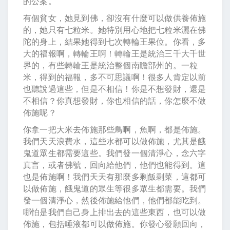
的公案。
有個貧女，她見到佛，卻沒有什麼可以做供養佈施
的，她只有七粒米。她特別用心地把七粒米灑在佛
陀的身上，結果她得到七次轉輪王果位。你看，多
大的福報啊，轉輪王啊！轉輪王是統治三千大千世
界的，有些轉輪王是統治整個南瞻部州的。一粒
米，得到的福報，多不可思議啊！很多人肯定以前
也聽說過這些，但是不相信！你是不想發財，還是
不相信？你真想發財，你也相信的話，你怎麼不做
佈施呢？
你拿一把大米去佈施那些鳥啊，魚啊，都是佈施。
我們天天浪費水，這些水都可以做佈施，尤其是餓
鬼道眾生都需要這些。我們發一個清淨心，念六字
真言，或者佛號，回向給他們，他們也能得到。這
也是佈施啊！我們天天有那麼多剩飯剩菜，這都可
以做佈施，餓鬼道的眾生等很多眾生都需要。我們
發一個清淨心，然後佈施給他們，他們都能吃到。
哪怕是我們自己身上排出去的這些東西，也可以做
佈施，包括唾液都可以做佈施。你發心發願回向，