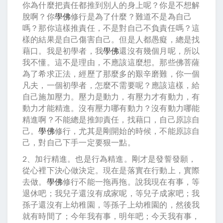
你為什麼把責任都推到別人的身上呢？你是不想解
脫啊？你
學佛
修行是為了什麼？難道不是為自己
嗎？那你這樣推責任，不是對自己不負責任嗎？這
樣的結果是自己傷害自己。但是人都愚癡，總是找
藉口。我是初學者，我
學佛
還沒有幾個月呢，所以
我不懂。這不是理由，不應該這麼想。那些佛菩薩
為了希求正法，經歷了那麼多的艱辛磨難，你一個
凡夫，一個初學者，怎麼不需要呢？應該這樣，給
自己施加壓力。壓力是動力，有壓力才有動力，有
動力才能精進。沒有壓力哪有動力？沒有動力哪能
精進啊？不能總是推卸責任，找藉口，自己原諒自
己。
學佛
修行，尤其是剛開始的時候，不能原諒自
己，對自己下手一定要狠一點。
2、加行精進。也是行為精進。剛才是發誓發願，
從心裡下決心做決定。現在是落實在行動上，實際
去做。
學佛
修行不能一拖再拖。說我現在有事，等
退休吧；我兒子還沒有成家呢，等兒子成家吧；我
孫子還沒有上幼稚園，等孫子上幼稚園的，然後我
就有時間了；今年我有事，明年吧；今天我有事，