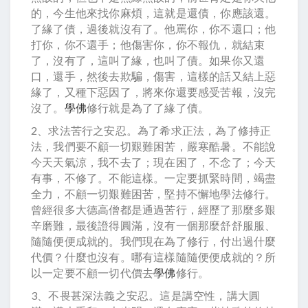
的，今生他來找你麻煩，這就是還債，你應該還。
了緣了債，過後就沒有了。他罵你，你不還口；他
打你，你不還手；他傷害你，你不報仇，就結束
了，沒有了，這叫了緣，也叫了債。如果你又還
口，還手，然後去欺騙，傷害，這樣的話又結上惡
緣了，又種下惡因了，將來你還要感受苦報，沒完
沒了。
學佛
修行就是為了了緣了債。
2、求法苦行之安忍。為了希求正法，為了修持正
法，我們要不顧一切艱難困苦，嚴寒酷暑。不能說
今天天氣涼，我不去了；現在困了，不念了；今天
有事，不修了。不能這樣。一定要抓緊時間，竭盡
全力，不顧一切艱難困苦，堅持不懈地學法修行。
曾經很多大德高僧都是通過苦行，經歷了那麼多艱
辛磨難，最後證得圓滿，沒有一個那麼舒舒服服、
隨隨便便成就的。我們現在為了修行，付出過什麼
代價？什麼也沒有。哪有這樣隨隨便便成就的？所
以一定要不顧一切代價去
學佛
修行。
3、不畏甚深法義之安忍。這是講空性，講大圓