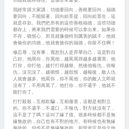
我經常跟大家講，功德要回向，善根要回向，福德
要回向，不能留著。回向給菩提，回向給眾生，這
就是存款。我們把所有的這些善根福德，這些功德
都存上，將來我們需要的時候可以拿出來。如果你
不存，嗔恨心、邪見就像個特別厲害的賊子，他就
會偷你的功德，他就會搶你的福德，你留不住啊！
修忍辱，沒有事，寬恕別人是昇華自己，這是對自
己好。他罵你，你罵他，越罵罵得越多越厲害。他
打你，你打他，越打打得越狠。然後他報仇，你報
仇，沒完沒了。越嗔恨，越怨恨，越報復，敵人仇
人就會越多。他罵你，你不罵他，你的敵人立即就
沒有了，不用再罵了。他打你，你不還手，他就不
能打你了。
打打殺殺，互相欺騙，互相傷害，這都是相對立
的。你不還手，不還口，不報仇，對方就沒有了，
這不是了了嗎？這叫了緣了債。很多時候都不是無
緣無故的，自己也有不對的地方。有時候也有無緣
無故的，但也不是無緣無故的，前世肯定是你欠他