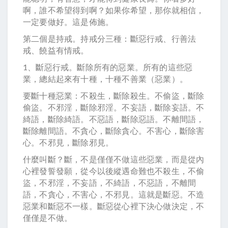
啊，誰不希望得到啊？如果你希望，那你就相信，
一定要做好。這是佈施。
第二個是持戒。持戒分三種：斷惡行戒、行善法
戒、饒益有情戒。
1、斷惡行戒。斷除所有的惡業。所有的這些惡
業，總結起來有十種，十種不善業（惡業）。
要斷十種惡業：不殺生，斷除殺生。不偷盜，斷除
偷盜。不邪淫，斷除邪淫。不妄語，斷除妄語。不
綺語，斷除綺語。不惡語，斷除惡語。不離間語，
斷除離間語。不貪心，斷除貪心。不害心，斷除害
心。不邪見，斷除邪見。
什麼叫斷？斷，不是僅僅不做這些惡業，而是從內
心裡發誓發願，從今以後縱遇命難也不殺生，不偷
盜，不邪淫，不妄語，不綺語，不惡語，不離間
語，不貪心，不害心，不邪見。這就是斷惡。不造
惡業和斷惡不一樣。斷惡從心裡下決心做決定，不
僅僅是不做。