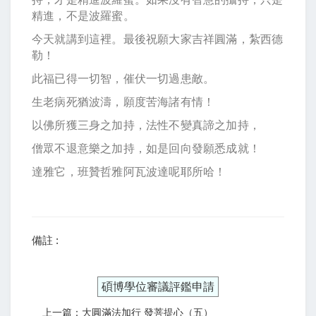
精進，不是波羅蜜。
今天就講到這裡。最後祝願大家吉祥圓滿，紮西德
勒！
此福已得一切智，催伏一切過患敵。
生老病死猶波濤，願度苦海諸有情！
以佛所獲三身之加持，法性不變真諦之加持，
僧眾不退意樂之加持，如是回向發願悉成就！
達雅它，班贊哲雅阿瓦波達呢耶所哈！
備註 :
碩博學位審議評鑑申請
上一篇：大圓滿法加行 發菩提心（五）