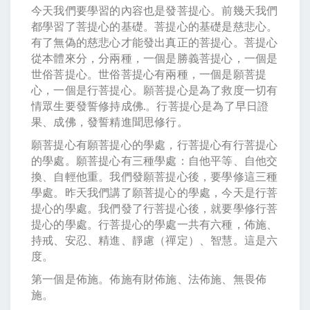
今天我們要學習的內容也是發菩提心。前幾天我們
都學習了菩提心的基礎。菩提心的基礎是慈悲心。
有了無偽的慈悲心才能發出真正的菩提心。菩提心
從本體來分，分兩種，一個是勝義菩提心，一個是
世俗菩提心。世俗菩提心有兩種，一個是願菩提
心，一個是行菩提心。願菩提心是為了救度一切有
情眾生要發誓修持成佛.。行菩提心是為了早日證
果、成佛，發誓精進聞思修行。
願菩提心有願菩提心的學處，行菩提心有行菩提心
的學處。願菩提心有三種學處：自他平等、自他交
換、自輕他重。我們發願菩提心後，要學修這三種
學處。昨天我們講了願菩提心的學處，今天是行菩
提心的學處。我們發了行菩提心後，就要學修行菩
提心的學處。行菩提心的學處一共有六種，佈施、
持戒、安忍、精進、靜慮（禪定）、智慧。這是六
度。
第一個是佈施。佈施有財佈施、法佈施、無畏佈
施。