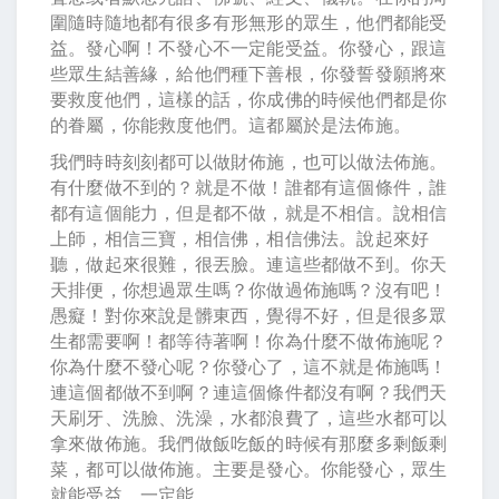
圍隨時隨地都有很多有形無形的眾生，他們都能受
益。發心啊！不發心不一定能受益。你發心，跟這
些眾生結善緣，給他們種下善根，你發誓發願將來
要救度他們，這樣的話，你成佛的時候他們都是你
的眷屬，你能救度他們。這都屬於是法佈施。
我們時時刻刻都可以做財佈施，也可以做法佈施。
有什麼做不到的？就是不做！誰都有這個條件，誰
都有這個能力，但是都不做，就是不相信。說相信
上師，相信三寶，相信佛，相信佛法。說起來好
聽，做起來很難，很丟臉。連這些都做不到。你天
天排便，你想過眾生嗎？你做過佈施嗎？沒有吧！
愚癡！對你來說是髒東西，覺得不好，但是很多眾
生都需要啊！都等待著啊！你為什麼不做佈施呢？
你為什麼不發心呢？你發心了，這不就是佈施嗎！
連這個都做不到啊？連這個條件都沒有啊？我們天
天刷牙、洗臉、洗澡，水都浪費了，這些水都可以
拿來做佈施。我們做飯吃飯的時候有那麼多剩飯剩
菜，都可以做佈施。主要是發心。你能發心，眾生
就能受益，一定能。