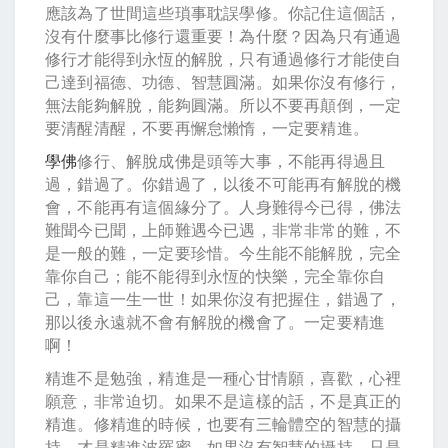
應該為了世間這些瑣事耽誤學修。你記住這個話，
沒有什麼事比修行還重要！為什麼？因為只有通過
修行才能得到永恆的解脫，只有通過修行才能使自
己達到福德、功德、智慧圓滿。如果你沒有修行，
無法能夠解脫，能夠圓滿。所以不要再顛倒，一定
要清醒清醒，不要再懈怠懶惰，一定要精進。
學佛
修行、解脫成佛是頭等大事，不能再得過且
過，錯過了。你錯過了，以後不可能再有解脫的機
會，不能再有這個緣分了。人身難得今已得，佛法
難聞今已聞，上師難遇今已遇，非常非常的難，不
是一般的難，一定要珍惜。今生能不能解脫，完全
靠你自己；能不能得到永恆的快樂，完全靠你自
己，靠這一生一世！如果你沒有把握住，錯過了，
那以後永遠就不會有解脫的機會了。一定要精進
啊！
精進不是勉強，精進是一種心甘情願，喜歡，心裡
願意，非常迫切。如果不是這樣的話，不是真正的
精進。修精進的時候，也要有三輪體空的智慧的攝
持，才是精進波羅蜜。如果沒有智慧的攝持，只是