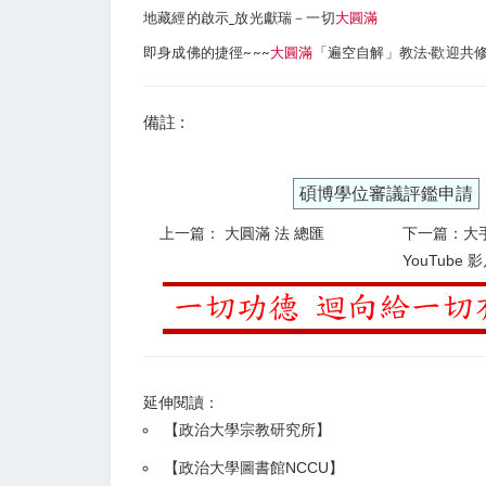
地藏經的啟示_放光獻瑞－一切
大圓滿
即身成佛的捷徑~~~
大圓滿
「遍空自解」教法‧歡迎共
備註 :
碩博學位審議評鑑申請
上一篇： 大圓滿 法 總匯
下一篇：大
YouTube 
延伸閱讀：
【
政治大學宗教研究所
】
【政治大學圖書館NCCU
】