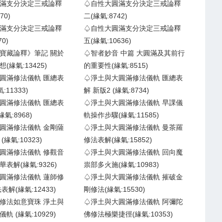
滿支分決定三戒論釋
♤自性大圓滿支分決定三戒論釋
70)
二(緣氣:8742)
滿支分決定三戒論釋
♤自性大圓滿支分決定三戒論釋
0)
五(緣氣:10636)
寶藏論釋》筆記 關於
♤智者妙音 中篇 大圓滿及其前行
(緣氣:13425)
的重要性(緣氣:8515)
圓滿修法儀軌 匯總表
♤淨土與大圓滿修法儀軌 匯總表
:11333)
解 新版2 (緣氣:8734)
圓滿修法儀軌 匯總表
♤淨土與大圓滿修法儀軌 早課儀
緣氣:8968)
軌操作步驟(緣氣:11585)
圓滿修法儀軌 金剛薩
♤淨土與大圓滿修法儀軌 曼茶羅
緣氣:10323)
修法表解(緣氣:15852)
圓滿修法儀軌 修觀音
♤淨土與大圓滿修法儀軌 回向魔
表解(緣氣:9326)
祟部多火施(緣氣:10983)
圓滿修法儀軌 蓮師修
♤淨土與大圓滿修法儀軌 摧破金
表解(緣氣:12433)
剛修法(緣氣:15530)
修法如意寶珠 淨土與
♤淨土與大圓滿修法儀軌 阿彌陀
軌 (緣氣:10929)
佛修法極樂捷徑(緣氣:10353)