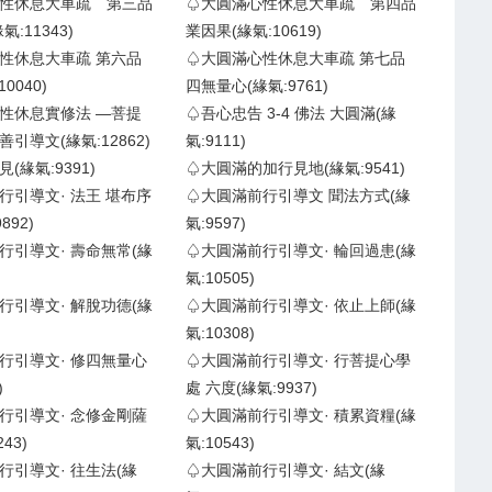
性休息大車疏 第三品
♤大圓滿心性休息大車疏 第四品
:11343)
業因果(緣氣:10619)
性休息大車疏 第六品
♤大圓滿心性休息大車疏 第七品
0040)
四無量心(緣氣:9761)
性休息實修法 —菩提
♤吾心忠告 3-4 佛法 大圓滿(緣
引導文(緣氣:12862)
氣:9111)
(緣氣:9391)
♤大圓滿的加行見地(緣氣:9541)
行引導文· 法王 堪布序
♤大圓滿前行引導文 聞法方式(緣
892)
氣:9597)
行引導文· 壽命無常(緣
♤大圓滿前行引導文· 輪回過患(緣
氣:10505)
行引導文· 解脫功德(緣
♤大圓滿前行引導文· 依止上師(緣
氣:10308)
行引導文· 修四無量心
♤大圓滿前行引導文· 行菩提心學
)
處 六度(緣氣:9937)
行引導文· 念修金剛薩
♤大圓滿前行引導文· 積累資糧(緣
43)
氣:10543)
行引導文· 往生法(緣
♤大圓滿前行引導文· 結文(緣