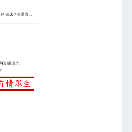
修@ 倫珠企美噶察
...
手印 噶瑪巴
影片