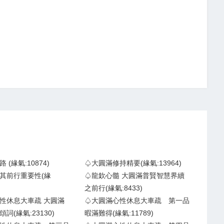
(緣氣:10874)
♤大圓滿修持精要(緣氣:13964)
其前行重要性(緣
♤龍欽心髓 大圓滿普賢智慧界續
之前行(緣氣:8433)
性休息大車疏 大圓滿
♤大圓滿心性休息大車疏 第一品
詞(緣氣:23130)
暇滿難得(緣氣:11789)