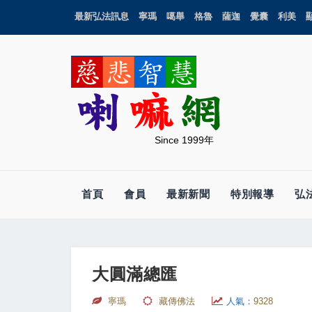
最新弘法訊息
寧瑪
噶舉
格魯
薩迦
覺囊
利美
Since 1999年
首頁
會員
最新新聞
特別報導
弘
大圓滿總匯
寧瑪
藏傳佛法
人氣：
9328