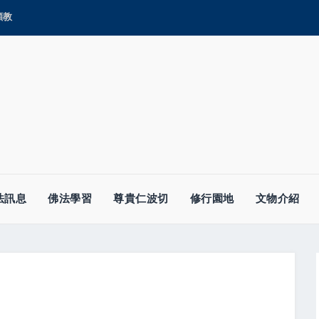
顯教
法訊息
佛法學習
尊貴仁波切
修行園地
文物介紹