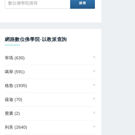
網路數位佛學院-以教派查詢
寧瑪
(630)
噶舉
(591)
格魯
(1935)
薩迦
(70)
覺囊
(2)
利美
(2640)