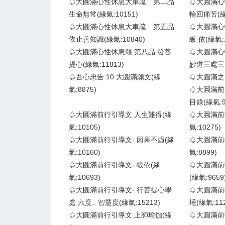
♤大圓滿心性休息大車疏 第二品
♤大圓滿心
生命無常(緣氣:10151)
輪回痛苦(緣氣
♤大圓滿心性休息大車疏 第五品
♤大圓滿心
依止善知識(緣氣:10840)
皈 依(緣氣:1
♤大圓滿心性休息頌 第八品 發菩
♤大圓滿心
提心(緣氣:11813)
妙道三處三善
♤吾心忠告 10 大圓滿願文(緣
♤大圓滿之見
氣:8875)
♤大圓滿前
目錄(緣氣:9
♤大圓滿前行引導文 人生難得(緣
♤大圓滿前
氣:10105)
氣:10275)
♤大圓滿前行引導文· 因果不虛(緣
♤大圓滿前
氣:10160)
氣:8899)
♤大圓滿前行引導文· 皈依(緣
♤大圓滿前
氣:10693)
(緣氣:9659
♤大圓滿前行引導文· 行菩提心學
♤大圓滿前
處 六度.. 智慧度(緣氣:15213)
埵(緣氣:112
♤大圓滿前行引導文 上師瑜伽(緣
♤大圓滿前