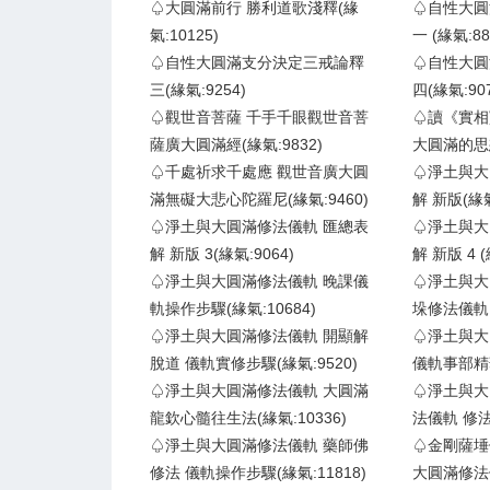
♤大圓滿前行 勝利道歌淺釋(緣
♤自性大圓
氣:10125)
一 (緣氣:88
♤自性大圓滿支分決定三戒論釋
♤自性大圓
三(緣氣:9254)
四(緣氣:907
♤觀世音菩薩 千手千眼觀世音菩
♤讀《實相
薩廣大圓滿經(緣氣:9832)
大圓滿的思想
♤千處祈求千處應 觀世音廣大圓
♤淨土與大
滿無礙大悲心陀羅尼(緣氣:9460)
解 新版(緣氣
♤淨土與大圓滿修法儀軌 匯總表
♤淨土與大
解 新版 3(緣氣:9064)
解 新版 4 (
♤淨土與大圓滿修法儀軌 晚課儀
♤淨土與大
軌操作步驟(緣氣:10684)
垛修法儀軌 (
♤淨土與大圓滿修法儀軌 開顯解
♤淨土與大
脫道 儀軌實修步驟(緣氣:9520)
儀軌事部精華
♤淨土與大圓滿修法儀軌 大圓滿
♤淨土與大
龍欽心髓往生法(緣氣:10336)
法儀軌 修法
♤淨土與大圓滿修法儀軌 藥師佛
♤金剛薩埵
修法 儀軌操作步驟(緣氣:11818)
大圓滿修法儀