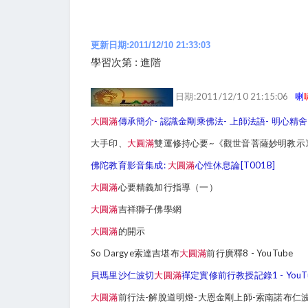
更新日期:2011/12/10 21:33:03
學習次第 : 進階
日期:2011/12/10 21:15:06
喇
大圓滿
傳承簡介- 認識金剛乘佛法- 上師法語- 明心精舍
大手印、
大圓滿
雙運修持心要~《觀世音菩薩妙明教示
佛陀教育影音集成:
大圓滿
心性休息論[T001B]
大圓滿
心要精義加行指導（一）
大圓滿
吉祥獅子佛學網
大圓滿
的開示
So Dargye索達吉堪布
大圓滿
前行廣釋8 - YouTube
貝瑪里沙仁波切
大圓滿
禪定實修前行教授記錄1 - YouT
大圓滿
前行法-解脫道明燈-大恩金剛上師-索南諾布仁