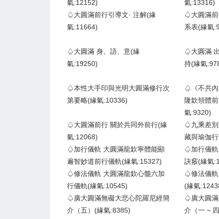
氣:12152)
氣:13316)
♤大圓滿前行引導文· 注解(緣
♤大圓滿前
氣:11664)
系表(緣氣:9
♤大圓滿 身、語、意(緣
♤大圓滿 
氣:19250)
持(緣氣:978
♤本性大手印與光明大圓滿修行次
♤《不共內
第要略(緣氣:10336)
隆欽領體前
氣:9320)
♤大圓滿前行 關於共同外前行(緣
♤九乘差別
氣:12068)
藏與瑜伽行派
♤加行儀軌 大圓滿龍欽寧體能顯
♤加行儀軌
遍智妙道前行儀軌(緣氣:15327)
訣竅(緣氣:1
♤修法儀軌 大圓滿龍欽心髓六加
♤修法儀軌
行儀軌(緣氣:10545)
(緣氣:1243
♤廣大圓滿無礙大悲心陀羅尼經簡
♤廣大圓滿
介（五）(緣氣:8385)
介（一 ~ 四