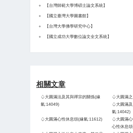
【
台灣師範大學博碩士論文系統
】
【
國立臺灣大學圖書館
】
【
台灣大學佛學研究中心
】
【
國立成功大學數位論文全文系統
】
相關文章
♤大圓滿法及其與禪宗的關係(緣
♤大圓滿之路 
氣:14049)
♤大圓滿及
氣:14042)
♤大圓滿心性休息頌(緣氣:11612)
♤大圓滿心
心性休息頌頌