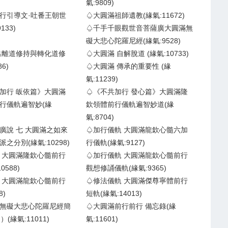
氣:9809)
行引導文·吐番王朝世
♤大圓滿祖師遺教(緣氣:11672)
133)
♤千手千眼觀世音菩薩廣大圓滿無
礙大悲心陀羅尼經(緣氣:9528)
出離道修持與轉化道修
♤大圓滿 自解脫道 (緣氣:10733)
6)
♤大圓滿 傳承的重要性 (緣
氣:11239)
加行 皈依篇》大圓滿
♤《不共加行 發心篇》大圓滿隆
行儀軌遍智妙(緣
欽領體前行儀軌遍智妙道(緣
氣:8704)
廣說 七 大圓滿之如來
♤加行儀軌 大圓滿龍欽心髓六加
之分別(緣氣:10298)
行儀軌(緣氣:9127)
 大圓滿隆欽心髓前行
♤加行儀軌 大圓滿龍欽心髓前行
0588)
觀想修誦儀軌(緣氣:9365)
 大圓滿龍欽心髓前行
♤修法儀軌 大圓滿傑尊寧體前行
8)
短軌(緣氣:14013)
無礙大悲心陀羅尼經簡
♤大圓滿前行前行 備忘錄(緣
）(緣氣:11011)
氣:11601)