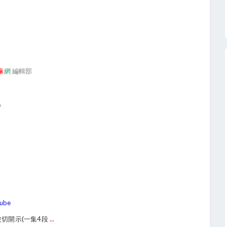
嘛
網
編輯部
》
ube
波切開示(一集4段
...