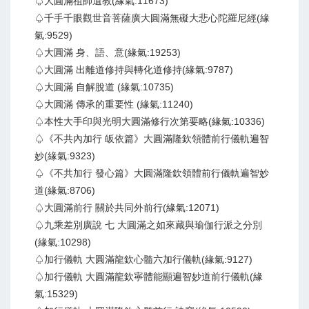
♤大圓滿祖師遺教(緣氣:11673)
♤千手千眼觀世音菩薩廣大圓滿無礙大悲心陀羅尼經(緣
氣:9529)
♤大圓滿 身、語、意(緣氣:19253)
♤大圓滿 出離道修持與轉化道修持(緣氣:9787)
♤大圓滿 自解脫道 (緣氣:10735)
♤大圓滿 傳承的重要性 (緣氣:11240)
♤本性大手印與光明大圓滿修行次第要略(緣氣:10336)
♤《不共內加行 皈依篇》大圓滿隆欽領體前行儀軌遍智
妙(緣氣:9323)
♤《不共加行 發心篇》大圓滿隆欽領體前行儀軌遍智妙
道(緣氣:8706)
♤大圓滿前行 關於共同外前行(緣氣:12071)
♤九乘差別廣說 七 大圓滿之如來藏與瑜伽行派之分別
(緣氣:10298)
♤加行儀軌 大圓滿龍欽心髓六加行儀軌(緣氣:9127)
♤加行儀軌 大圓滿龍欽寧體能顯遍智妙道前行儀軌(緣
氣:15329)