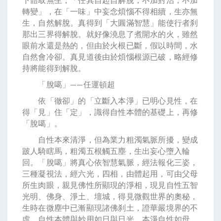
轉變」，在「一味」中妄念煩惱不得相續，生亦無
生，自然解脫。真得到「大圓滿智慧」能使行者刹
那出三界得解脫。就好像澆息了煮開水的火，雖然
眼前水還是熱的，但由於火根已斷，假以時間，水
自然會冷卻。真見道後由於煩惱根源已破，略經修
持將能得到解脫。
「脫噶」——任運頓超
依「徹卻」的「立斷入本淨」已明心見性，在
得「見」住「定」，識得自性本體的基礎上，再修
「脫噶」。
自性本來清淨，但為業力粗濁氣脈所擾，變成
跛人騎瞎馬，粗濁五根觸五塵，生出妄心墮入輪
回。「脫噶」將真心依智慧氣脈，經法報化三姿，
三種凝視法，經六光，四相，由體起用，可由父母
所生肉眼，親見佛性所顯現的淨相，現見自性五智
光明、佛身、淨土、壇城，得見微觀世界的奧秘，
生時在微塵中已漸顯現諸佛刹土，證華嚴境界的不
虛。自性本體與妙用如日與日光，本淨自性如母，