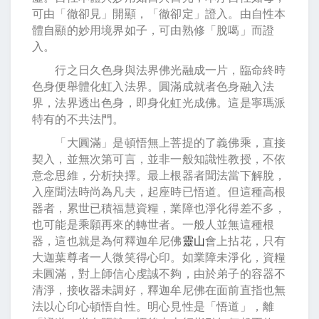
可由「徹卻見」開顯，「徹卻定」證入。由自性本
體自顯的妙用境界如子，可由熟修「脫噶」而證
入。
行之日久色身與法界佛光融成一片，臨命終時
色身便舉體化虹入法界。圓滿成就者色身融入法
界，法界透出色身，即身化虹光成佛。這是寧瑪派
特有的不共法門。
「大圓滿」是頓悟無上菩提的了義佛乘，直接
契入，並無次第可言，並非一般知識性教授，不依
意念思維，分析抉擇。最上根器者聞法當下解脫，
入座聞法時尚為凡夫，起座時已悟道。但這種高根
器者，累世已積福慧資糧，業障也淨化得差不多，
也可能是乘願再來的轉世者。一般人並無這種根
器，這也就是為何釋迦牟尼佛
靈山
會上拈花，只有
大迦葉尊者一人微笑得心印。如業障未淨化，資糧
未圓滿，對上師信心虔誠不夠，由於弟子的容器不
清淨，接收器未調好，釋迦牟尼佛在面前直指也無
法以心印心頓悟自性。明心見性是「悟道」，離