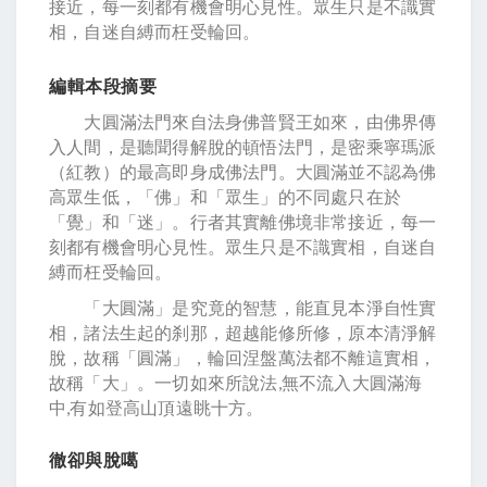
接近，每一刻都有機會明心見性。眾生只是不識實
相，自迷自縛而枉受輪回。
編輯本段
摘要
大圓滿法門來自法身佛普賢王如來，由佛界傳
入人間，是聽聞得解脫的頓悟法門，是密乘寧瑪派
（紅教）的最高即身成佛法門。大圓滿並不認為佛
高眾生低，「佛」和「眾生」的不同處只在於
「覺」和「迷」。行者其實離佛境非常接近，每一
刻都有機會明心見性。眾生只是不識實相，自迷自
縛而枉受輪回。
「大圓滿」是究竟的智慧，能直見本淨自性實
相，諸法生起的刹那，超越能修所修，原本清淨解
脫，故稱「圓滿」，輪回涅盤萬法都不離這實相，
故稱「大」。一切如來所說法,無不流入大圓滿海
中,有如登高山頂遠眺十方。
徹卻與脫噶