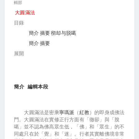
輯部
大圓滿法
目錄
簡介
摘要
彻却与脱噶
簡介
摘要
展開
簡介
編輯本段
大圓滿法是密乘
寧瑪派
（
紅教
）的即身成佛法
門。大圓滿法在實修正行方面有「徹卻」與「脫
噶」並不認為佛高眾生低，「佛」和「眾生」的不
同處只在於「覺」和「迷」。行者其實離佛境非常