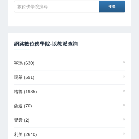
網路數位佛學院-以教派查詢
寧瑪
(630)
噶舉
(591)
格魯
(1935)
薩迦
(70)
覺囊
(2)
利美
(2640)