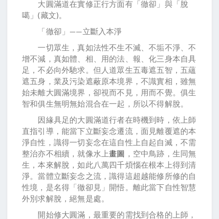
大圓滿道在實修正行方面有「徹卻」與「脫
噶」(藏文)。
「徹卻」——立斷入本淨
一切眾生，真如法性不生不滅、不垢不淨、不
增不減，真如體、相、用的法、報、化三身本自具
足，不必向外馳求。但人道眾生五毒遮五智，五蘊
遮五身，業及污染遮蔽原本境界，不識實相，雖無
始未離大圓滿境界，卻視而不見，用而不覺。俱生
智和俱生無明無始混合在一起，所以不得解脫。
因緣具足的大圓滿道行者在時機到時，依上師
直指引導，能當下立斷妄念遷流，面見離覆遮的本
淨自性，識得一切妄念在這自性上自起自滅，不需
整治亦不相續，就像水上
畫圖
，空中鳥跡，生同無
生，本來解脫，如此八萬四千煩惱在根本上得到清
淨。當體立斷妄念之流，識得這超越能修所修的自
性境，是名得「徹卻見」開悟。離此當下自性智慧
外別求解脫，絕無是處。
開始修大圓滿，最重要的需找到合格的上師，