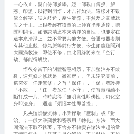
一心依止，親自侍師參學。經上師親自傳授、解
惑、印證，以得到開悟，才吉祥如法。這樣才不致
依文解字，誤入歧途，產生流弊，不然差之毫釐就
失之千里。上根者經有證量的上師直指即通達，聽
聞即開悟。如能認清這本來清淨的自性，也能定在
這本來清淨上，並不需要其他方便。普通根器者則
有其他止觀、修氣脈等前行方便。今生如能聽聞到
大圓滿教法，即使不修，由此因緣將來在「空行
劫」都能得解脫。
悟後令當下的明體智慧相續，不加整治亦不散
亂，這無修之修就是「徹卻定」。但未達究竟前，
還需依「任運無修」之旨「保任」，「保」者護持
「不散」，「任」者放任「不守」，使智慧相續不
斷打成一片。時時識得「無明實性即佛性，幻化空
身即法身」，通達「煩惱本性即菩提」。
凡夫隨煩惱流轉，小乘採取「壓制」或「對
治」；一般大乘顯教和密宗用「轉化」方法；而大
圓滿法不取不執著，不舍亦不轉變在諸法生起的當
下體取無生，「任其自起自解脫，不加對治，不加