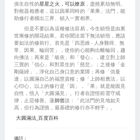
俱生自性的
星星之火，可以燎原
，盡燒累劫無明。
對根器相應者，這以因果同時的「果乘」法門，能
助修行者橫出三界、頓入一實相界。
但是不要以為這種修法容易，今生頓悟是由累
世漸修的開花結果。若你聞法當下無法頓悟，應該
要如法的修前行。首先是「四思維 - 人身難得、無
常、因果、輪回苦」，使你的心能夠出離輪回，趨
向佛法；再來是「皈依」和「發心」，建立對上師
三寶的「信心」和對眾生的「慈悲」；之後修「金
剛薩綞」，淨化自己身口意的業障；再修「供曼
達」以圓滿自己的福慧資糧；修「上師相應法」以
心印心。以上的修行是「因」，「果」就是能面見
自性，悟入「大圓滿見」。行者在證悟前需守戒
律，止惡修善。蓮
師曾
說：「此法門的見地如天
高，但行為謹慎，最基礎的修行亦不輕乎」。
大圓滿法_百度百科
備註 :