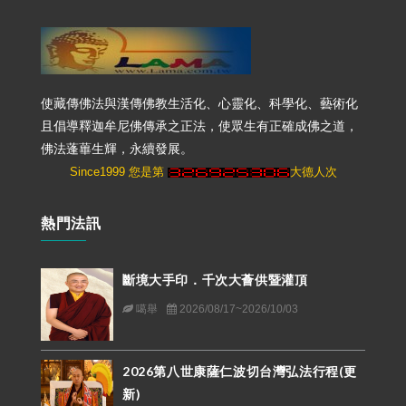
使藏傳佛法與漢傳佛教生活化、心靈化、科學化、藝術化
且倡導釋迦牟尼佛傳承之正法，使眾生有正確成佛之道，
佛法蓬蓽生輝，永續發展。
Since1999 您是第
大德人次
熱門法訊
斷境大手印．千次大薈供暨灌頂
噶舉
2026/08/17~2026/10/03
2026第八世康薩仁波切台灣弘法行程(更
新)