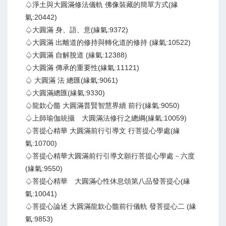
♤淨土與大圓滿修法儀軌 佛像裝藏的簡單方式(緣
氣:20442)
♤大圓滿 身、語、意(緣氣:9372)
♤大圓滿 出離道的修持與轉化道的修持 (緣氣:10522)
♤大圓滿 自解脫道 (緣氣:12388)
♤大圓滿 傳承的重要性(緣氣:11121)
♤ 大圓滿 法 總匯(緣氣:9061)
♤大圓滿總匯(緣氣:9330)
♤龍欽心髓 大圓滿普賢智慧界續 前行(緣氣:9050)
♤上師瑜伽統攝 大圓滿法修行之總綱(緣氣:10059)
♤菩提心精華 大圓滿前行引導文 行菩提心學處(緣
氣:10700)
♤菩提心精華大圓滿前行引導文願行菩提心學處－六度
(緣氣:9550)
♤菩提心精華 大圓滿心性休息頌第八品發菩提心(緣
氣:10041)
♤菩提心論述 大圓滿龍欽心髓前行儀軌 發菩提心二 (緣
氣:9853)