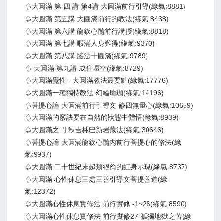
♤大圓滿 第 四 講 第4講 大圓滿前行引導(緣氣:8881)
♤大圓滿 第五講 大圓滿前行的教法(緣氣:8438)
♤大圓滿 第六講 龍欽心髓前行講授(緣氣:8818)
♤大圓滿 第七講 暇滿人身難得(緣氣:9370)
♤大圓滿 第八講 勝法十圓滿(緣氣:9789)
♤ 大圓滿 第九講 成住壞空(緣氣:8729)
♤大圓滿覺性 - 大圓滿教法最要點(緣氣:17776)
♤大圓滿一種獨特教法 幻輪瑜珈(緣氣:14196)
♤菩提心論 大圓滿前行引導文 修四無量心(緣氣:10659)
♤大圓滿的竅訣要在自然的狀態中體悟(緣氣:8939)
♤大圓滿之門 秋吉林巴新岩藏法(緣氣:30646)
♤菩提心論 大圓滿龍欽心髓內前行菩提心的修法(緣
氣:9937)
♤大圓滿 二十世紀末超類絕倫的虹身示現(緣氣:8737)
♤大圓滿 心性休息三處三善引導文菩提善道(緣
氣:12372)
♤大圓滿心性休息實修法 前行實修 -1~26(緣氣:8590)
♤大圓滿心性休息實修法 前行實修27-孤獨地獄之苦(緣