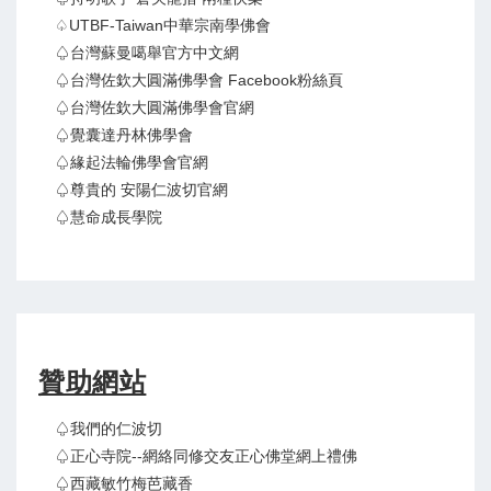
♤UTBF-Taiwan中華宗南學佛會
♤台灣蘇曼噶舉官方中文網
♤台灣佐欽大圓滿佛學會 Facebook粉絲頁
♤台灣佐欽大圓滿佛學會官網
♤覺囊達丹林佛學會
♤緣起法輪佛學會官網
♤尊貴的 安陽仁波切官網
♤慧命成長學院
贊助網站
♤我們的仁波切
♤正心寺院--網絡同修交友正心佛堂網上禮佛
♤西藏敏竹梅芭藏香