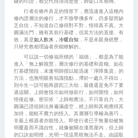
鍵的印證，都交代得清清楚楚，師徒口耳相傳。
行者在條件具足的情形下，應迅速進入這種內
修內證層次的修行，才不致學佛多年，仍多疑而缺
乏自信，不知道自己修得對不對，悟得真不真。大
圓滿法門，雖有其前行基礎，但其方法的直接、有
效，真是
如人飲水，冷暖自知
，不是未親身經歷，
只研究教相理論者所能瞭解的。
可以說一切修福所積的「福德」，都是為了能
進入「無上解脫慧」層次修行的基礎和資糧。如在
打基礎階段，未逢明師授以能迅速「淨障集資」的
方法，也無明眼善知識指點，滯於一處久不得出，
則今生一誤可能再蹉跎三大劫，最後還是免不了要
過這關。上師會指示如何做前行，如何開悟，如何
悟後起修。密宗依「上師相應法」不只靠自力，大
圓滿已證祖師法身遍滿虛空，經上師和其相應得其
加持，能較不費力的悟入。其層層引導極為善巧，
非最上根器者亦能悟入。即使行者已于無量劫被無
明覆蓋而不識自性，就像被關在漆黑屋內，但上師
的口訣如明燈，光明一現這黑暗無法不走。由認取