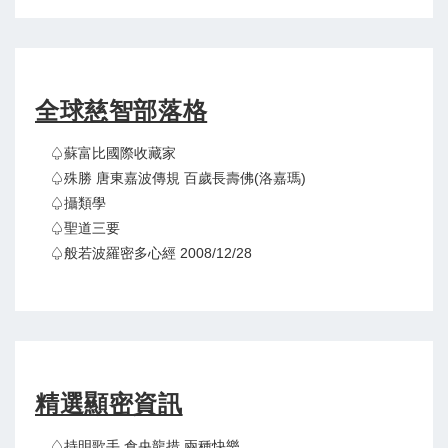
全球慈智部落格
♤蘇富比國際收藏家
♤殊勝 唐東嘉波傳規 百歲長壽佛(洛嘉瑪)
♤攝類學
♤聖道三要
♤般若波羅密多心經 2008/12/28
精選顯密資訊
♤持明歌手 倉央龍措 兩種快樂