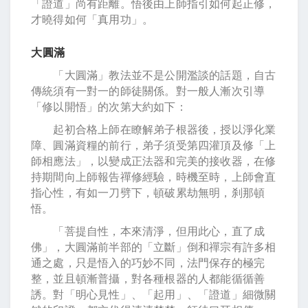
「證道」尚有距離。悟後由上師指引如何起正修，
才曉得如何「真用功」。
大圓滿
「大圓滿」教法並不是公開濫談的話題，自古
傳統須有一對一的師徒關係。對一般人漸次引導
「修以開悟」的次第大約如下：
起初合格上師在瞭解弟子根器後，授以淨化業
障、圓滿資糧的前行，弟子須受第四灌頂及修「上
師相應法」，以變成正法器和完美的接收器，在修
持期間向上師報告禪修經驗，時機至時，上師會直
指心性，有如一刀劈下，頓破累劫無明，刹那頓
悟。
「菩提自性，本來清淨，但用此心，直了成
佛」，大圓滿前半部的「立斷」倒和禪宗有許多相
通之處，只是悟入的巧妙不同，法門保存的極完
整，並且頓漸普攝，對各種根器的人都能循循善
誘。對「明心見性」、「起用」、「證道」細微關