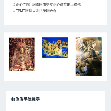
♤正心寺院--網絡同修交友正心佛堂網上禮佛
♤FPMT護持大乘法派聯合會
數位佛學院搜尋