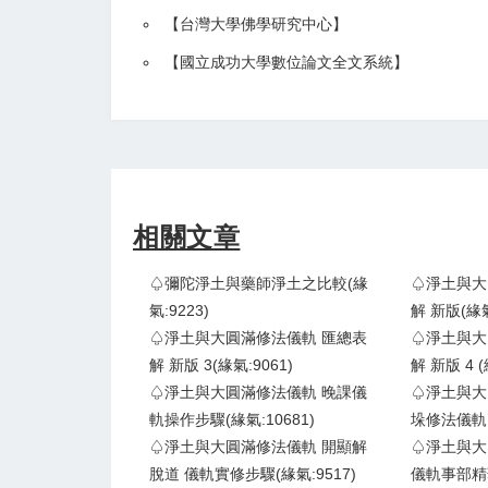
【
台灣大學佛學研究中心
】
【
國立成功大學數位論文全文系統
】
相關文章
♤彌陀淨土與藥師淨土之比較(緣
♤淨土與大
氣:9223)
解 新版(緣氣
♤淨土與大圓滿修法儀軌 匯總表
♤淨土與大
解 新版 3(緣氣:9061)
解 新版 4 (
♤淨土與大圓滿修法儀軌 晚課儀
♤淨土與大
軌操作步驟(緣氣:10681)
垛修法儀軌 (
♤淨土與大圓滿修法儀軌 開顯解
♤淨土與大
脫道 儀軌實修步驟(緣氣:9517)
儀軌事部精華