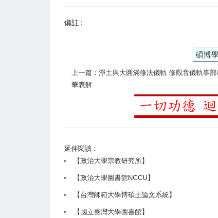
備註 :
碩博
上一篇：淨土與大圓滿修法儀軌 修觀音儀軌事部
華表解
延伸閱讀：
【
政治大學宗教研究所
】
【政治大學圖書館NCCU
】
【
台灣師範大學博碩士論文系統
】
【
國立臺灣大學圖書館
】