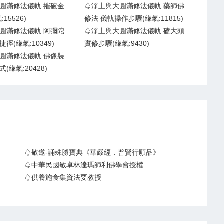
圓滿修法儀軌 摧破金
♤淨土與大圓滿修法儀軌 藥師佛
15526)
修法 儀軌操作步驟(緣氣:11815)
圓滿修法儀軌 阿彌陀
♤淨土與大圓滿修法儀軌 磕大頭
徑(緣氣:10349)
實修步驟(緣氣:9430)
圓滿修法儀軌 佛像裝
(緣氣:20428)
♤敬邀-誦殊勝寶典《華嚴經．普賢行願品》
♤中華民國敏卓林達瑪師利佛學會授權
♤供養施食集資法要教授