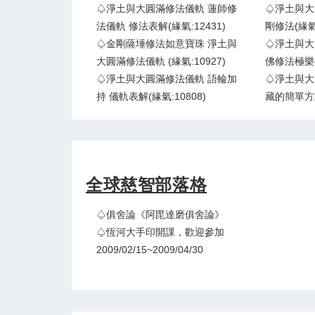
♤淨土與大圓滿修法儀軌 蓮師修
♤淨土與大
法儀軌 修法表解(緣氣:12431)
剛修法(緣氣:
♤金剛薩埵修法如意寶珠 淨土與
♤淨土與大
大圓滿修法儀軌 (緣氣:10927)
佛修法極樂捷
♤淨土與大圓滿修法儀軌 語輪加
♤淨土與大
持 儀軌表解(緣氣:10808)
藏的簡單方式
全球慈智部落格
♤俱舍論《阿毘達磨俱舍論》
♤恆河大手印開課，歡迎參加
2009/02/15~2009/04/30