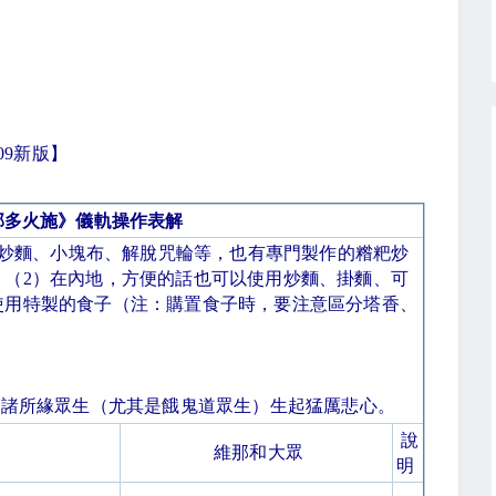
09
新版】
部多火施》儀軌操作表解
炒麵、小塊布、解脫咒輪等，也有專門製作的糌粑炒
。（
2
）在內地，方便的話也可以使用炒麵、掛麵、可
使用特製的食子（注：購置食子時，要注意區分塔香、
于諸所緣眾生（尤其是餓鬼道眾生）生起猛厲悲心。
說
維那和大眾
明