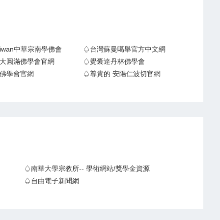
Taiwan中華宗南學佛會
♤台灣蘇曼噶舉官方中文網
大圓滿佛學會官網
♤覺囊達丹林佛學會
佛學會官網
♤尊貴的 安陽仁波切官網
♤南華大學宗教所-- 學術網站/獎學金資源
♤自由電子新聞網