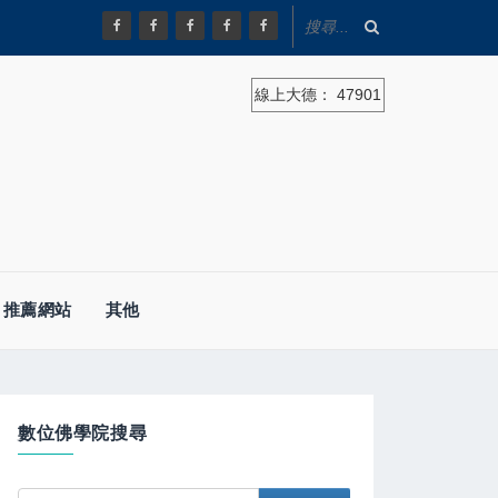
線上大德：
47901
推薦網站
其他
數位佛學院搜尋