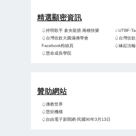
精選顯密資訊
♤持明歌手 倉央龍措 兩種快樂
♤UTBF-
♤台灣佐欽大圓滿佛學會
♤台灣佐欽
Facebook粉絲頁
♤緣起法輪
♤慧命成長學院
贊助網站
♤佛教世界
♤慧炬機構
♤自由電子新聞網-民國90年3月13日