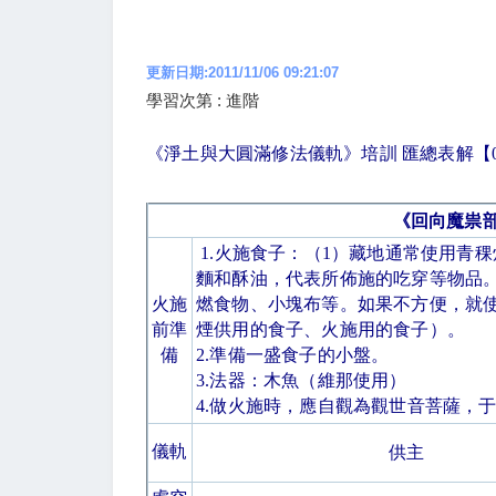
更新日期:2011/11/06 09:21:07
學習次第 : 進階
《淨土與大圓滿修法儀軌》培訓 匯總表解【
《回向魔祟
1.
火施食子：（
1
）藏地通常使用青稞
麵和酥油，代表所佈施的吃穿等物品
火施
燃食物、小塊布等。如果不方便，就
前準
煙供用的食子、火施用的食子）。
備
2.
準備一盛食子的小盤。
3.
法器：木魚（維那使用）
4.
做火施時，應自觀為觀世音菩薩，
儀軌
供主