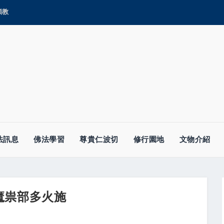
顯教
法訊息
佛法學習
尊貴仁波切
修行園地
文物介紹
魔祟部多火施