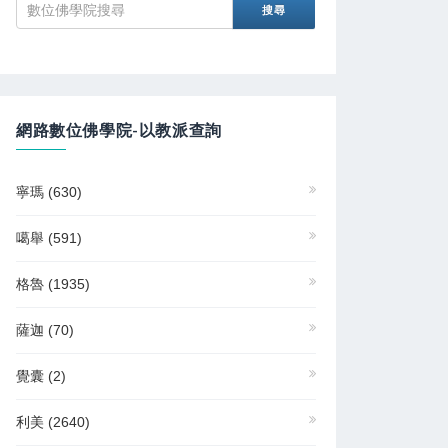
網路數位佛學院-以教派查詢
寧瑪
(630)
噶舉
(591)
格魯
(1935)
薩迦
(70)
覺囊
(2)
利美
(2640)