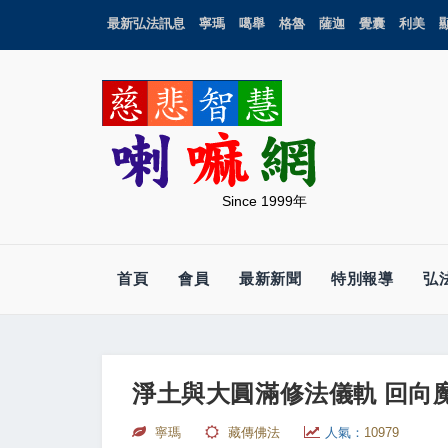
最新弘法訊息
寧瑪
噶舉
格魯
薩迦
覺囊
利美
Since 1999年
首頁
會員
最新新聞
特別報導
弘
淨土與大圓滿修法儀軌 回向
寧瑪
藏傳佛法
人氣：
10979