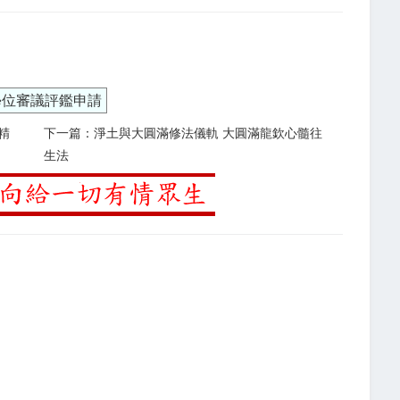
學位審議評鑑申請
精
下一篇：淨土與大圓滿修法儀軌 大圓滿龍欽心髓往
生法