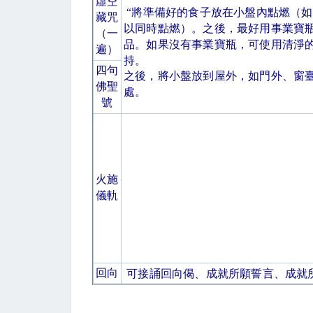
虛空
“
將準備好的食子放在小盤內點燃（如
藏咒
以同時點燃）。之後，最好用事業寶
（一
品。如果沒有事業寶瓶，可使用清淨
遍）
持。
四句
之後，將小盤放到屋外，如門外、窗
佛聖
處。
號
火施
儀軌
回向
可接誦回向偈、成就所願誓言、成就