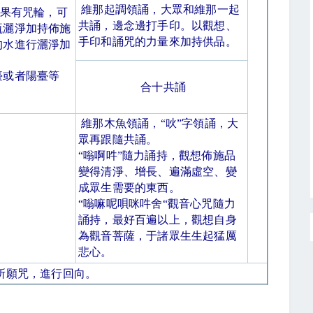
維那起調領誦，大眾和維那一起
果有咒輪，可
共誦，邊念邊打手印。以觀想、
瓶灑淨加持佈施
手印和誦咒的力量來加持供品。
的水進行灑淨加
臺或者陽臺等
合十共誦
維那木魚領誦，
“
吙
”
字領誦，大
眾再跟隨共誦。
“
嗡啊吽
”
隨力誦持，觀想佈施品
變得清淨、增長、遍滿虛空、變
成眾生需要的東西。
“
嗡嘛呢唄咪吽舍
“
觀音心咒隨力
誦持，最好百遍以上，觀想自身
為觀音菩薩，于諸眾生生起猛厲
悲心。
所願咒，進行回向。