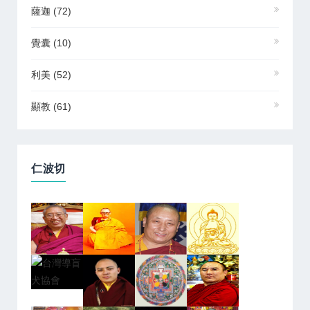
薩迦
(72)
覺囊
(10)
利美
(52)
顯教
(61)
仁波切