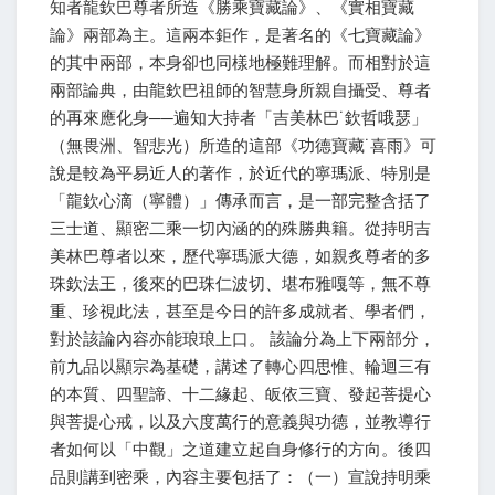
知者龍欽巴尊者所造《勝乘寶藏論》、《實相寶藏
論》兩部為主。這兩本鉅作，是著名的《七寶藏論》
的其中兩部，本身卻也同樣地極難理解。而相對於這
兩部論典，由龍欽巴祖師的智慧身所親自攝受、尊者
的再來應化身──遍知大持者「吉美林巴˙欽哲哦瑟」
（無畏洲、智悲光）所造的這部《功德寶藏˙喜雨》可
說是較為平易近人的著作，於近代的寧瑪派、特別是
「龍欽心滴（寧體）」傳承而言，是一部完整含括了
三士道、顯密二乘一切內涵的的殊勝典籍。從持明吉
美林巴尊者以來，歷代寧瑪派大德，如親炙尊者的多
珠欽法王，後來的巴珠仁波切、堪布雅嘎等，無不尊
重、珍視此法，甚至是今日的許多成就者、學者們，
對於該論內容亦能琅琅上口。 該論分為上下兩部分，
前九品以顯宗為基礎，講述了轉心四思惟、輪迴三有
的本質、四聖諦、十二緣起、皈依三寶、發起菩提心
與菩提心戒，以及六度萬行的意義與功德，並教導行
者如何以「中觀」之道建立起自身修行的方向。後四
品則講到密乘，內容主要包括了：（一）宣說持明乘