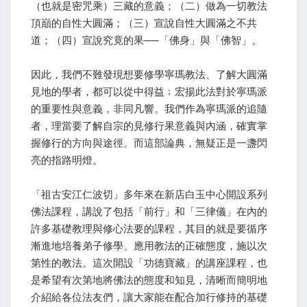
（也就是密咒乘）三藏的意義；（二）做為一切教法
頂巔的自性大圓滿；（三）宣說自性大圓滿之不共
道；（四）宣說究竟的果──「佛身」與「佛智」。
因此，我們不難發現想要修學寧瑪教法、了解大圓滿
見地的學者，都可以從中得益﹔宏揚此法對於寧瑪派
的重要性與意義，非同凡響。我們作為寧瑪派的追隨
者，理當要了解自宗的見修行果意義與內涵，確實掌
握修行的方向與途徑。而這部論典，無疑正是一盞閃
亮的指路明燈。
「祖古安江仁波切」多年來在新店白玉中心開設系列
佛法課程，講說了包括「前行」和「三律儀」在內的
許多基礎教理與修心法要的課程，其目的就是要循序
漸進地培養弟子修學、應用教法的正確態度，施以次
第性的教法。這次開設「功德寶藏」的講座課程，也
是希望有次第地將佛法的態度和知見，清晰而簡明地
介紹給各位法友們，讓大家能在配合加行修持的基礎