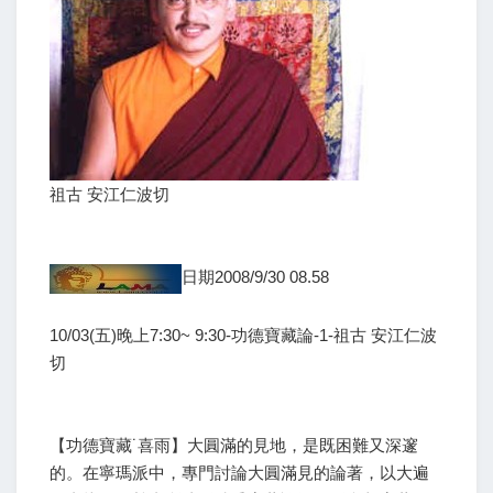
祖古 安江仁波切
日期2008/9/30 08.58
10/03(五)晚上7:30~ 9:30-功德寶藏論-1-祖古 安江仁波
切
【功德寶藏˙喜雨】大圓滿的見地，是既困難又深邃
的。在寧瑪派中，專門討論大圓滿見的論著，以大遍