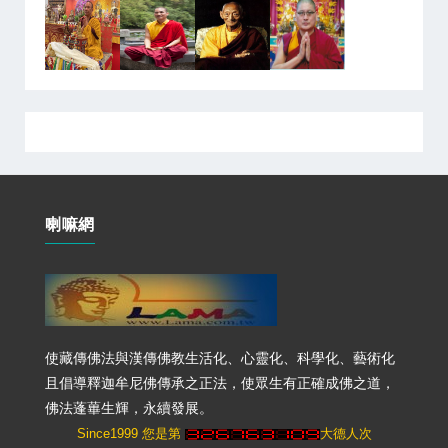
喇嘛網
使藏傳佛法與漢傳佛教生活化、心靈化、科學化、藝術化
且倡導釋迦牟尼佛傳承之正法，使眾生有正確成佛之道，
佛法蓬蓽生輝，永續發展。
Since1999 您是第
大德人次