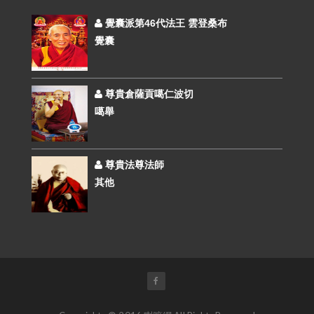
覺囊派第46代法王 雲登桑布
覺囊
尊貴倉薩貢噶仁波切
噶舉
尊貴法尊法師
其他