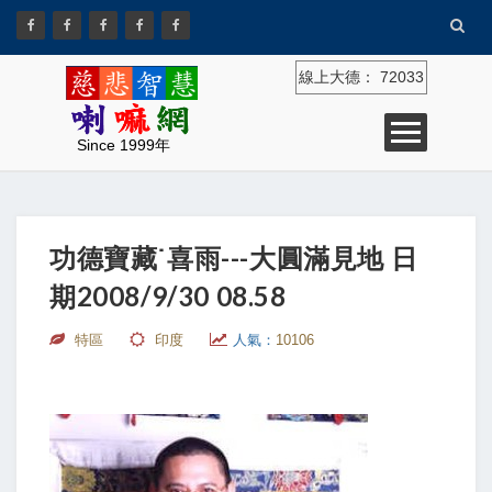
線上大德：
72033
Since 1999年
功德寶藏˙喜雨---大圓滿見地 日
期2008/9/30 08.58
特區
印度
人氣：
10106