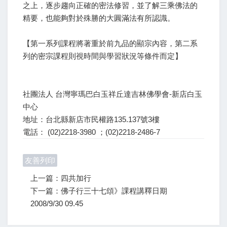
之上，逐步趨向正確的密法修習，並了解三乘佛法的
精要，也能夠對於殊勝的大圓滿法有所認識。
【第一系列課程將著重於前九品的顯宗內容，第二系
列的密宗課程則視時間與學習狀況等條件而定】
社團法人 台灣寧瑪巴白玉祥丘達吉林佛學會-新店白玉
中心
地址：台北縣新店市民權路135.137號3樓
電話： (02)2218-3980 ；(02)2218-2486-7
友善列印
上一篇：四共加行
下一篇：佛子行三十七頌》課程講釋日期
2008/9/30 09.45