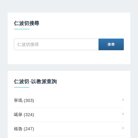
仁波切搜尋
仁波切-以教派查詢
寧瑪
(303)
噶舉
(324)
格魯
(247)