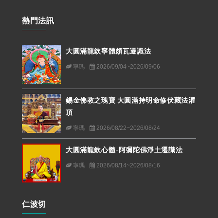
熱門法訊
大圓滿龍欽寧體頗瓦遷識法
寧瑪
2026/09/04~2026/09/06
錫金佛教之瑰寶 大圓滿持明命修伏藏法灌
頂
寧瑪
2026/08/22~2026/08/24
大圓滿龍欽心髓-阿彌陀佛淨土遷識法
寧瑪
2026/08/14~2026/08/16
仁波切