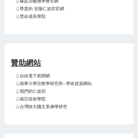
♤緣起法輪佛學會官網
♤尊貴的 安陽仁波切官網
♤慧命成長學院
贊助網站
♤自由電子新聞網
♤南華大學宗教學研究所--學術資源網站
♤我們的仁波切
♤南亞技術學院
♤台灣師大國文系佛學研究