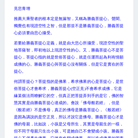
見悲青增
推薦大乘聖者的根本定是無漏智，又稱為勝義菩提心。聲聞、
獨覺也有現證空性之智，但是那並不是勝義菩提心，勝義菩提
心必須要由悲心攝受。
若要給勝義菩提心定義，就是由大悲心所攝受，現證空性的聖
地菩薩智，即初地以上現證空性的心。又，勝義菩提心不是菩
提心，菩提心指的就是世俗菩提心，就是任運而起為利有情願
成佛的心。勝義菩提心與菩提心沒有關係，但是它是實在的菩
提心。
何謂菩提心？菩提指的是佛果，希求佛果的心是菩提心，是世
俗菩提心才會希求，勝義菩提心(空正見)不會希求成佛，它是
緣某個法而瞭解它的空，但真正把菩提弄到手的是它，佛的智
慧其實是由勝義菩提心達成的。會說「佛母般若經」，但是
《般若經》不是佛母，真正的佛母是勝義菩提心，《般若經》
是因為講說的是空正見，所以才說它是佛母。勝義菩提心才是
佛的母親，比如說，小孩是父母所生，其實是母親生的一樣，
但不同于母親只生出小孩，可是她自己不會變成小孩。勝義菩