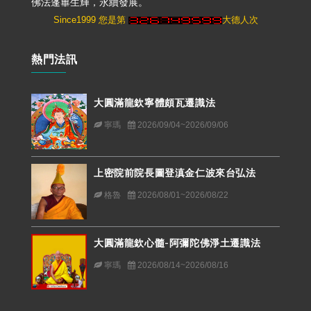
佛法蓬蓽生輝，永續發展。
Since1999 您是第
大德人次
熱門法訊
大圓滿龍欽寧體頗瓦遷識法
寧瑪
2026/09/04~2026/09/06
上密院前院長圖登滇金仁波來台弘法
格魯
2026/08/01~2026/08/22
大圓滿龍欽心髓-阿彌陀佛淨土遷識法
寧瑪
2026/08/14~2026/08/16