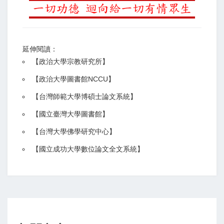
延伸閱讀：
【
政治大學宗教研究所
】
【政治大學圖書館NCCU
】
【
台灣師範大學博碩士論文系統
】
【
國立臺灣大學圖書館
】
【
台灣大學佛學研究中心
】
【
國立成功大學數位論文全文系統
】