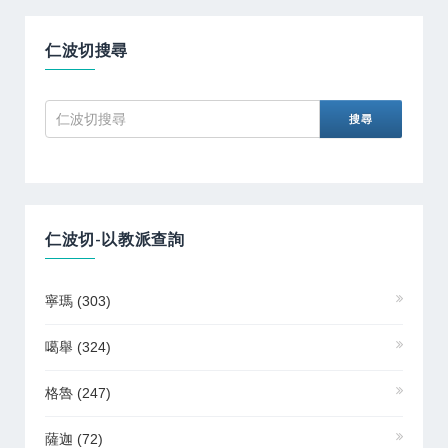
仁波切搜尋
仁波切-以教派查詢
寧瑪
(303)
噶舉
(324)
格魯
(247)
薩迦
(72)