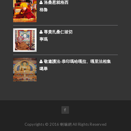
洛桑惹就格西
格魯
尊貴扎桑仁坡切
寧瑪
敬邀護法-恭印瑪哈嘎拉、嘎里法相集
噶舉
Copyrights © 2016 喇嘛網 All Rights Reserved