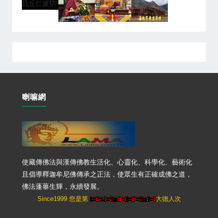
喇嘛網
使藏傳佛法與漢傳佛教生活化、心靈化、科學化、藝術化
且倡導釋迦牟尼佛傳承之正法，使眾生有正確成佛之道，
佛法蓬蓽生輝，永續發展。
Since1999 您是第
大德人次