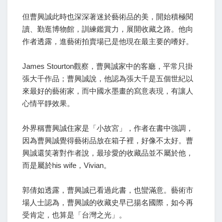
但曹興誠此時也深深著迷於藝術品的美，開始積極閱
讀、勤逛博物館，訓練鑑賞力，展開收藏之路。他向
作者透露，進藝術拍賣場已是他現在最主要的嗜好。
James Stourton觀察，曹興誠家中的客廳，平常只掛
張大千作品；曹興誠說，他認為張大千是五個世紀以
來最好的藝術家，而中國水墨畫的寫意表現，有讓人
心情平靜效果。
外界稱曹興誠住家是「小故宮」，作者在書中強調，
因為曹興誠覺得藝術品放在箱子裡，好像不太好。曹
興誠還笑著對作者說，最珍愛的收藏品並不屬於他，
而是屬於his wife，Vivian。
郭倩如透露，曹興誠已看過此書，也蠻滿意。藝術市
場人士認為，曹興誠的收藏史早已揚名國際，如今再
受肯定，也算是「台灣之光」。