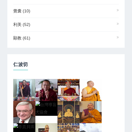
覺囊
(10)
利美
(52)
顯教
(61)
仁波切