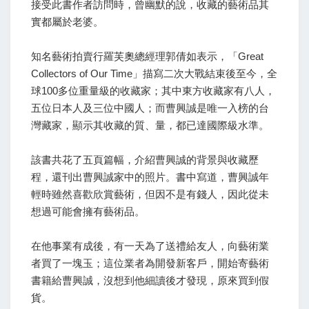
接受此書作者訪問時，曾幽默的說，收藏的藝術品其
實都屬於老婆。
知名藝術拍賣行羅芙奧總經理郭倩如表示，「Great
Collectors of Our Time」描寫二次大戰結束後至今，全
球100多位重量級的收藏家；其中東方收藏家有八人，
五位日本人及三位中國人；而曹興誠是唯一入榜的台
灣藏家，顯示其收藏的質、量，都已達國際級水準。
該書共花了五頁篇幅，介紹曹興誠的背景與收藏歷
程，還刊出曹興誠家中的照片。書中寫道，曹興誠年
輕時雖然喜歡欣賞藝術，但因不是有錢人，因此從未
想過可能會擁有藝術品。
在他事業有成後，有一天為了送禮給友人，向藝術業
者買了一塊玉；這位業者為開發新客戶，開始寄藝術
書籍給曹興誠，沒想到他細讀後才發現，原來買到假
貨。