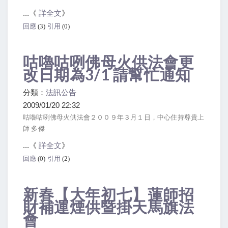
...《
詳全文
》
回應
(3)
引用
(0)
咕嚕咕咧佛母火供法會更
改日期為3/1 請幫忙通知
分類：
法訊公告
2009/01/20 22:32
咕嚕咕咧佛母火供法會２００９年３月１日，中心住持尊貴上
師 多傑
...《
詳全文
》
回應
(0)
引用
(2)
新春【大年初七】蓮師招
財補運煙供暨掛天馬旗法
會