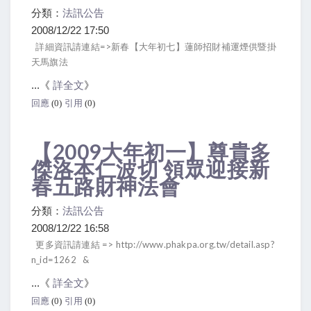
分類：
法訊公告
2008/12/22 17:50
詳細資訊請連結=>新春【大年初七】蓮師招財補運煙供暨掛
天馬旗法
...《
詳全文
》
回應
(0)
引用
(0)
【2009大年初一】尊貴多
傑洛本仁波切 領眾迎接新
春五路財神法會
分類：
法訊公告
2008/12/22 16:58
更多資訊請連結 => http://www.phakpa.org.tw/detail.asp?
n_id=1262 &
...《
詳全文
》
回應
(0)
引用
(0)