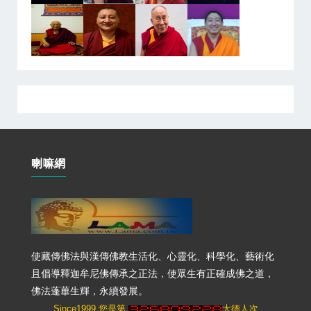
喇嘛網
使藏傳佛法與漢傳佛教生活化、心靈化、科學化、藝術化
且倡導釋迦牟尼佛傳承之正法，使眾生有正確成佛之道，
佛法蓬蓽生輝，永續發展。
Since1999 您是第
大德人次