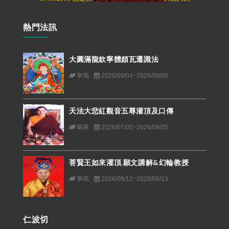
熱門法訊
大圓滿龍欽寧體頗瓦遷識法
寧瑪
2026/09/04~2026/09/06
天法大悲紅觀音五尊灌頂及口傳
噶舉
2026/07/05~2026/09/25
菩賢王如來灌頂.願文講解&幻輪教授
寧瑪
2026/09/12~2026/09/13
仁波切