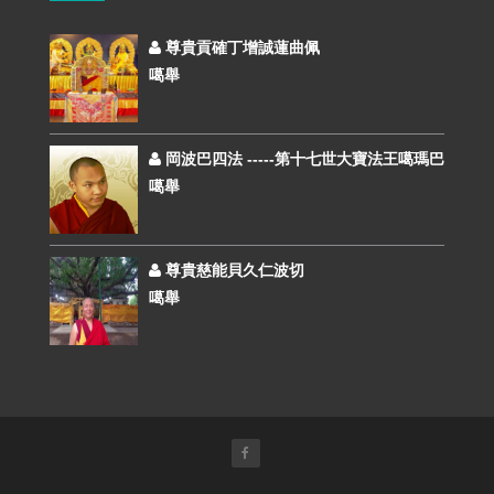
尊貴貢確丁增誠蓮曲佩
噶舉
岡波巴四法 -----第十七世大寶法王噶瑪巴
噶舉
尊貴慈能貝久仁波切
噶舉