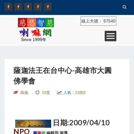
線上大德：
57540
Since 1999年
薩迦法王在台中心-高雄市大圓
佛學會
薩迦
印度
人氣：
11882
日期:2009/04/10
NPO
喇
嘛
網
編輯部 報導