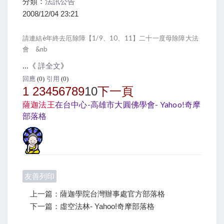
分類：
法訊公告
2008/12/04 23:21
請連結è年終去厄除障【1/9、10、11】二十一度母除障大法
會 &nb
...《
詳全文
》
回應
(0)
引用
(0)
1
2
3
4
5
6
7
8
9
10
下一頁
薩迦法王
在台中心-高雄市大圓佛學會- Yahoo!奇摩
部落格
友善列印
上一篇：薩迦學院台灣辦事處官方部落格
下一篇：虛空法林- Yahoo!奇摩部落格