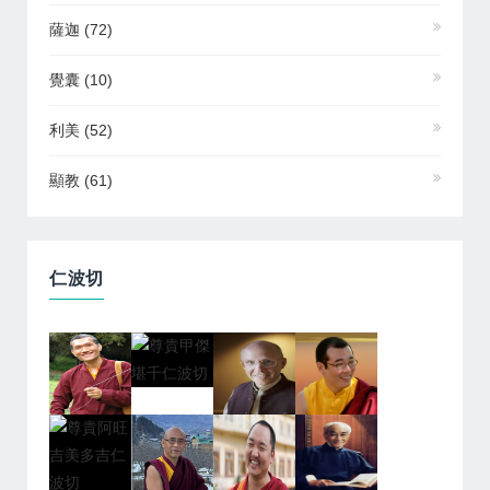
薩迦
(72)
覺囊
(10)
利美
(52)
顯教
(61)
仁波切