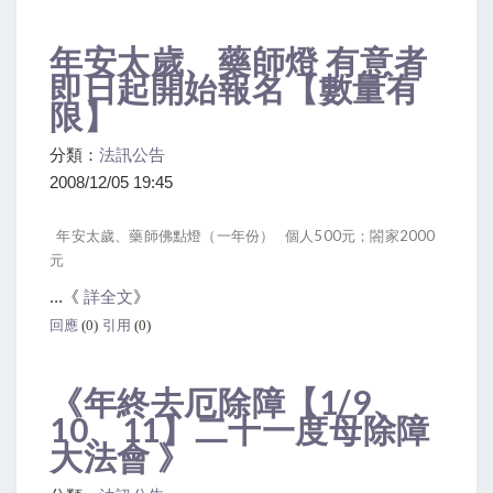
年安太歲、藥師燈 有意者
即日起開始報名【數量有
限】
分類：
法訊公告
2008/12/05 19:45
年安太歲、藥師佛點燈（一年份） 個人500元；閤家2000
元
...《
詳全文
》
回應
(0)
引用
(0)
《年終去厄除障【1/9、
10、11】二十一度母除障
大法會 》