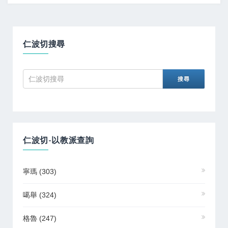
仁波切搜尋
仁波切-以教派查詢
寧瑪
(303)
噶舉
(324)
格魯
(247)