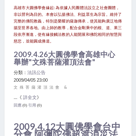
高雄市大圓佛學會緣起: 為依據人民團體法設立之社會團體，
非以營利為目的。本會以弘揚佛法、利益眾生為宗旨。維持了
完整的佛陀教義，特別是榮耀的薩迦傳承，使其能夠廣泛地傳
揚至世界各地。由上師的教導，配合金剛乘中的根、道、果三
段依序漸進，使有緣接觸法教的人能開展和佛陀相同的智慧與
慈悲，並能圓成佛道。
2009.4.26大圓佛學會高雄中心
舉辦"文殊菩薩灌頂法會"
分類：
法訊公告
2009/04/05 23:00
文 殊 菩 薩 灌 頂 法 會 &
...《
詳全文
》
回應
(0)
引用
(0)
2009.4.12大圓佛學會台中
分會 阿彌陀佛超渡消災法