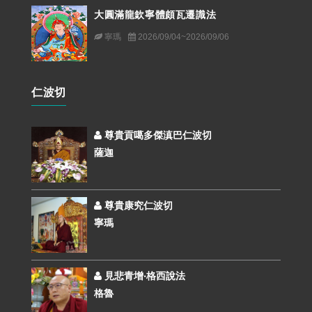
大圓滿龍欽寧體頗瓦遷識法
寧瑪
2026/09/04~2026/09/06
仁波切
尊貴貢噶多傑滇巴仁波切
薩迦
尊貴康究仁波切
寧瑪
見悲青增‧格西說法
格魯