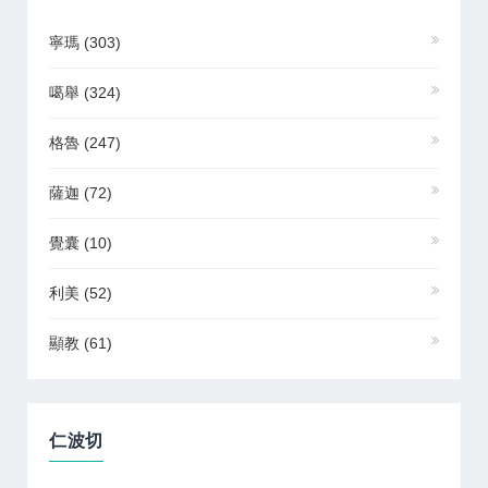
寧瑪
(303)
噶舉
(324)
格魯
(247)
薩迦
(72)
覺囊
(10)
利美
(52)
顯教
(61)
仁波切