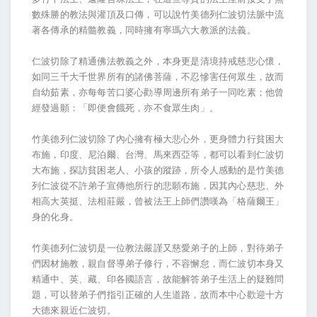
數殊勝的教法與灌頂及口傳，可以說竹美德列仁波切法脈中流
著各傳承的精髓教義，同時擁有寧瑪六大教派的法義。
仁波切除了精通佛法教義之外，本身更是清境持戒慈悲心懷，
如同三千大千世界所有的諸佛菩薩，不忍慘害任何眾生，故而
自幼茹素，亦每每苦口婆心勸導周邊所有弟子一同吃素；他曾
經發過願：「即便會餓死，亦不食眾生肉」。
竹美德列仁波切除了內心擁有極大悲心外，更身體力行貧困大
布施，印度、尼泊爾、台灣、馬來西亞等，都可以看到仁波切
大布施，探訪貧困老人、小孩的蹤跡，所令人感動的是竹美德
列仁波從不許弟子宣傳他所行的悲願布施，因其內心慈悲、外
相高大英挺、法相莊嚴，曾被法王上師們讚嘆為「格薩爾王」
身的化身。
竹美德列仁波切是一位教法嚴謹又慈愛弟子的上師，對待弟子
們因材施教，親自督導弟子修行，不容懈怠，而仁波切本身又
精通中、英、藏、印各國語言，故能解答弟子生活上的疑難問
題，可以替弟子們指引正確的人生道路，故而本中心歡迎十方
大德來親近仁波切。