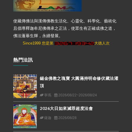
使藏傳佛法與漢傳佛教生活化、心靈化、科學化、藝術化
且倡導釋迦牟尼佛傳承之正法，使眾生有正確成佛之道，
佛法蓬蓽生輝，永續發展。
Since1999 您是第
大德人次
熱門法訊
錫金佛教之瑰寶 大圓滿持明命修伏藏法灌
頂
寧瑪
2026/08/22~2026/08/24
2026大日如來滅罪超度法會
薩迦
2026/08/28