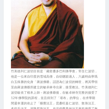
竹美德列仁波切目前是「藏密桑多巴利佛學會」常住仁波切，
他是一位來自印度的雪域高僧，自幼聰穎過人，六歲時由寧瑪
白玉殊勝的化身「蔣波佛爺」詔證為仁波切的轉世，將其帶領
至由蔣波佛爺所建立的敏卓林寺出家，接受教法。竹美德列仁
波切皈依了根本上師－蔣波佛爺後，在敏卓林寺完整的接受了
12年佛學院的課程，並且得到了「堪布」的學位，在求學期
間還幸運的依止了「睡覺法王」昆桑旺嘉仁波切、敦珠法王、
多竹千法王、遠隆哲珠法王，在這些尊貴的法王座前接受了無