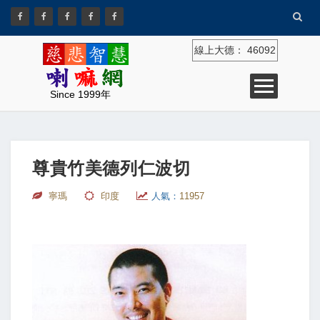
線上大德：
46092
Since 1999年
尊貴竹美德列仁波切
寧瑪
印度
人氣：
11957