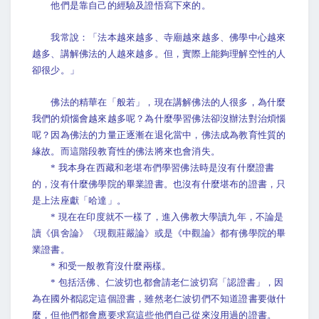
他們是靠自己的經驗及證悟寫下來的。
我常說：「法本越來越多、寺廟越來越多、佛學中心越來
越多、講解佛法的人越來越多。但，實際上能夠理解空性的人
卻很少。」
佛法的精華在「般若」，現在講解佛法的人很多，為什麼
我們的煩惱會越來越多呢？為什麼學習佛法卻沒辦法對治煩惱
呢？因為佛法的力量正逐漸在退化當中，佛法成為教育性質的
緣故。而這階段教育性的佛法將來也會消失。
* 我本身在西藏和老堪布們學習佛法時是沒有什麼證書
的，沒有什麼佛學院的畢業證書。也沒有什麼堪布的證書，只
是上法座獻「哈達」。
* 現在在印度就不一樣了，進入佛教大學讀九年，不論是
讀《俱舍論》《現觀莊嚴論》或是《中觀論》都有佛學院的畢
業證書。
* 和受一般教育沒什麼兩樣。
* 包括活佛、仁波切也都會請老仁波切寫「認證書」，因
為在國外都認定這個證書，雖然老仁波切們不知道證書要做什
麼，但他們都會應要求寫這些他們自己從來沒用過的證書。