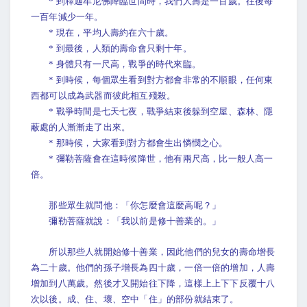
* 到釋迦牟尼佛降臨世間時，我們人壽是一百歲。往後每
一百年減少一年。
* 現在，平均人壽約在六十歲。
* 到最後，人類的壽命會只剩十年。
* 身體只有一尺高，戰爭的時代來臨。
* 到時候，每個眾生看到對方都會非常的不順眼，任何東
西都可以成為武器而彼此相互殘殺。
* 戰爭時間是七天七夜，戰爭結束後躲到空屋、森林、隱
蔽處的人漸漸走了出來。
* 那時候，大家看到對方都會生出憐憫之心。
* 彌勒菩薩會在這時候降世，他有兩尺高，比一般人高一
倍。
那些眾生就問他：「你怎麼會這麼高呢？」
彌勒菩薩就說：「我以前是修十善業的。」
所以那些人就開始修十善業，因此他們的兒女的壽命增長
為二十歲。他們的孫子增長為四十歲，一倍一倍的增加，人壽
增加到八萬歲。然後才又開始往下降，這樣上上下下反覆十八
次以後。成、住、壞、空中「住」的部份就結束了。