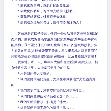
* 願我化為島嶼，讓航行的船隻棲泊。
* 願我化作明燈，為企盼光明的人照明。
* 願我變成床榻，供應疲憊者休息。
* 願我成為溫順的僕從，服侍需要看護的人！
菩薩就是這樣子發願，任何一個物品都是菩薩發願和回向
而來的。願我成為圓滿眾生意願的如意牛(如意牛是西牛賀洲
的寶物，眾生需要什麼它就幻化出什麼)、如意寶和妙瓶、強
力有效的明咒(古時候醫學不發達，所以很多地方都需要用咒
語醫治眾生心理或身體的疾病)和靈藥，以及各種如意寶樹！
就像地、水、火、風等四大種和虛空(空間)始終支援一切
有情眾生和世界，大地是我們生存的依靠。
* 水是我們每天要喝的。
* 我們需要太陽的資生，尤其在寒冷的地方火是很寶貴
的。
* 我們需要空氣，沒有空間我們就沒辦法生活。
* 我們的身體和任何物品都包含「四大」。
* 我們身體的骨頭、肌肉是「地大」。
* 維持我們身體不腐化的氣是「風大」。