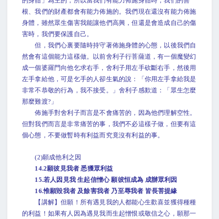
的身體」為主的，所以當我們有能力佈施身體時，我們的善
根、我們的財產都會有能力佈施的。我們現在還沒有能力佈施
身體，雖然眾生傷害我能讓他們高興，但還是會造成自己的傷
害時，我們要保護自己。
但，我們心裏要隨時持守著佈施身體的心態，以後我們自
然會有這個能力這樣做。以前舍利子行菩薩道，有一個魔變幻
成一個婆羅門向他乞求右手，舍利子用左手砍斷右手，然後用
左手拿給他，可是乞手的人卻生氣的說：「你用左手拿給我是
非常不恭敬的行為，我不接受。」舍利子感歎道：「眾生怎麼
那麼難渡?」
佈施手對舍利子而言是不會痛苦的，因為他們理解空性。
但對我們而言是非常痛苦的事，我們不必這樣子做，但要有這
個心態，不要做暫時有利益而究竟沒有利益的事。
(2)願成他利之因
14.2願彼見我者 悉獲眾利益
15.若人因見我 生起信憎心 願彼恒成為 成辦眾利因
16.惟願毀我者 及餘害我者 乃至辱我者 皆長菩提緣
【講解】但願！所有遇見我的人都能心生歡喜並獲得種種
的利益！如果有人因為遇見我而生起憎恨或敬信之心，願那一