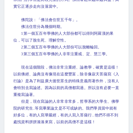
實它正逐步走向沒落當中。
佛陀說：「佛法會住世五千年」。
佛法住世分為幾個時期。
1第一個五百年學佛的人大部份都可以得到阿羅漢的果
位，可以了脫生死、理解空性。
2第二個五百年學佛的人大部份可以脫離輪回。
3第三個五百年學佛的人非常注重戒、定、慧三學。
現在這個階段，佛法非常注重經、論教學，確實是這樣！
以前佛經、論典沒有像現在這麼豐富，除非像寂天菩薩寫《入
行論》是為了利益廣大後世眾生的特殊意義而著作外，沒有人
會特別去寫論述。因為以前的高僧都寫過。所以沒有必要一直
重複寫論著。
但是，現在寫論的人非常非常多，哲學系的大學生、佛學
院的研究生..等寫畢業論文是不可或缺的。我們學員當中就有
好多位，有的人寫華嚴經，有的人寫入菩薩行...他們不得不到
處找資料拼拼湊湊來寫，以前的高僧不是這樣！