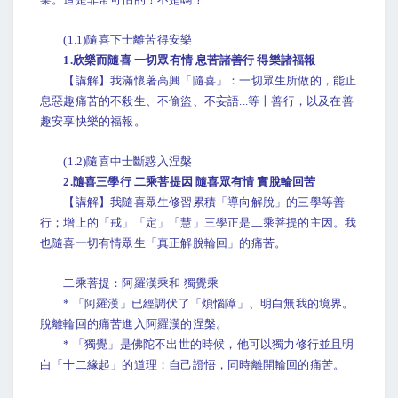
(1.1)隨喜下士離苦得安樂
1.欣樂而隨喜 一切眾有情 息苦諸善行 得樂諸福報
【講解】我滿懷著高興「隨喜」：一切眾生所做的，能止
息惡趣痛苦的不殺生、不偷盜、不妄語...等十善行，以及在善
趣安享快樂的福報。
(1.2)隨喜中士斷惑入涅槃
2.隨喜三學行 二乘菩提因 隨喜眾有情 實脫輪回苦
【講解】我隨喜眾生修習累積「導向解脫」的三學等善
行；增上的「戒」「定」「慧」三學正是二乘菩提的主因。我
也隨喜一切有情眾生「真正解脫輪回」的痛苦。
二乘菩提：阿羅漢乘和 獨覺乘
* 「阿羅漢」已經調伏了「煩惱障」、明白無我的境界。
脫離輪回的痛苦進入阿羅漢的涅槃。
* 「獨覺」是佛陀不出世的時候，他可以獨力修行並且明
白「十二緣起」的道理；自己證悟，同時離開輪回的痛苦。