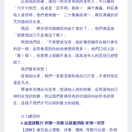
以前我在西藏，遇到一些非常單純的老年人，平日修持
「六字大明咒」或者是「百字明」都有一、兩千萬遍。村莊裏
有人過世時，他們會佈施一、二十萬遍或者一、兩百萬遍的持
咒功德給往生者。
我說：「將全部功德都回向給亡者好了」。他們會認為
「那麼我自己不是都沒了嗎？」
我跟他們說：「不會變成沒有，就好像把錢存在銀行會生
利息一樣，反而會因回向給他會變得更多！」他們囗頭上說：
「喔！喔！」但實際上卻聽不進去，因為老年人的思想已經堅
固了。
我們要有智慧！
從無始以來，我們一直都吝嗇的為自己打算，才會到現在
還是凡夫。
釋迦牟尼佛反向思考，想讓他人得到快樂，反而讓他自己
得到永恆的快樂，所以我們要將所有的功德回向給所有的眾
生，這樣子我們才可以得到最大的福報。
(4.1)總回向
6.如是諸觀行 所積一切善 以彼願消除 有情一切苦
【講解】修完如上禮敬、供養、懺悔...等觀行以後，所積