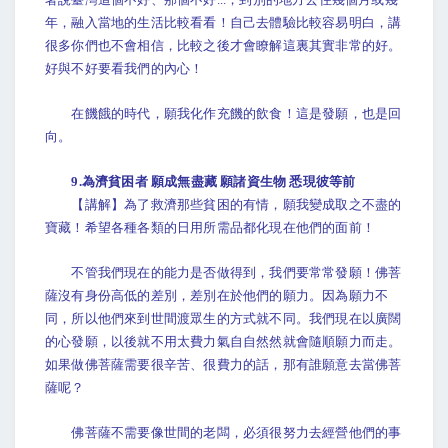
年，融入當地的生活比較看看！自己去體驗比較容易明白，講
很多你們也不會相信，比較之後才會瞭解這裏其實非常的好。
好與不好要看我們的內心！
在饑餓的時代，願我化作充饑的飲食！這是發願，也是回
向。
9.為濟貧困者 願成無盡藏 願諸資生物 悉現彼等前
【講解】為了救濟那些貧困的有情，願我變成取之不盡的
寶藏！希望各種各類的日用所需品都化現在他們的面前！
不管我們現在的能力是否做得到，我們要常常發願！佛菩
薩沒有身份高低的差別，差別在於他們的願力。因為願力不
同，所以他們來到世間渡眾生的方式就不同。我們現在以廣闊
的心發願，以後就不用太費力氣自自然然就會隨順願力而走。
如果做佛菩薩需要很辛苦、很費力的話，那有誰願意去當佛菩
薩呢？
佛菩薩不需要像世間的老闆，必須很努力去經營他們的事