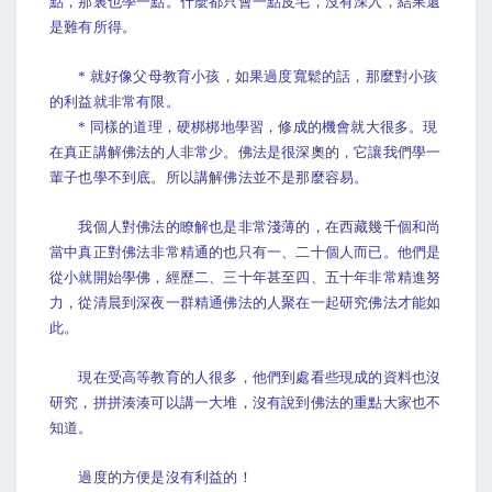
點，那裏也學一點。什麼都只會一點皮毛，沒有深入，結果還
是難有所得。
* 就好像父母教育小孩，如果過度寬鬆的話，那麼對小孩
的利益就非常有限。
* 同樣的道理，硬梆梆地學習，修成的機會就大很多。現
在真正講解佛法的人非常少。佛法是很深奧的，它讓我們學一
輩子也學不到底。所以講解佛法並不是那麼容易。
我個人對佛法的瞭解也是非常淺薄的，在西藏幾千個和尚
當中真正對佛法非常精通的也只有一、二十個人而已。他們是
從小就開始學佛，經歷二、三十年甚至四、五十年非常精進努
力，從清晨到深夜一群精通佛法的人聚在一起研究佛法才能如
此。
現在受高等教育的人很多，他們到處看些現成的資料也沒
研究，拼拼湊湊可以講一大堆，沒有說到佛法的重點大家也不
知道。
過度的方便是沒有利益的！