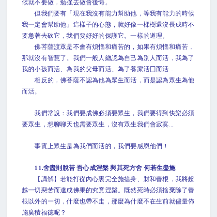
候就不要做，勉強去做會後悔。
但我們要有「現在我沒有能力幫助他，等我有能力的時候
我一定會幫助他」這樣子的心態，就好像一棵樹還沒長成時不
要急著去砍它，我們要好好的保護它。一樣的道理。
佛菩薩渡眾是不會有煩惱和痛苦的，如果有煩惱和痛苦，
那就沒有智慧了。我們一般人總認為自己為別人而活，我為了
我的小孩而活、為我的父母而活、為了養家活囗而活...
相反的，佛菩薩不認為他為眾生而活，而是認為眾生為他
而活。
我們常說：我們要成佛必須要眾生，我們要得到快樂必須
要眾生，想聊聊天也需要眾生，沒有眾生我們會寂寞...
事實上眾生是為我們而活的，我們要感恩他們！
11.舍盡則脫苦 吾心成涅槃 與其死方舍 何若生盡施
【講解】若能打從內心裏完全施捨身、財和善根，我將超
越一切惡苦而達成佛果的究竟涅槃。既然死時必須捨棄除了善
根以外的一切，什麼也帶不走，那麼為什麼不在生前就儘量佈
施廣積福德呢？