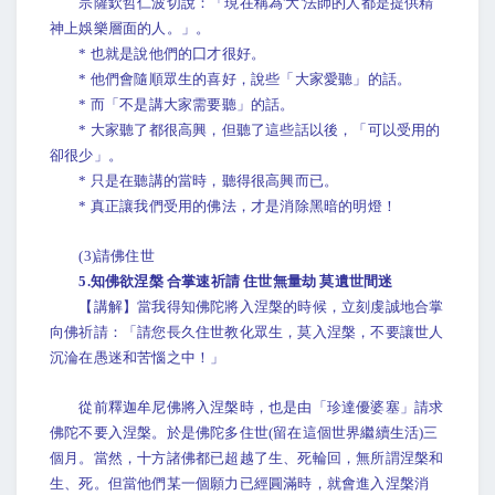
宗薩欽哲仁波切說：「現在稱為'大'法師的人都是提供精
神上娛樂層面的人。」。
* 也就是說他們的囗才很好。
* 他們會隨順眾生的喜好，說些「大家愛聽」的話。
* 而「不是講大家需要聽」的話。
* 大家聽了都很高興，但聽了這些話以後，「可以受用的
卻很少」。
* 只是在聽講的當時，聽得很高興而已。
* 真正讓我們受用的佛法，才是消除黑暗的明燈！
(3)請佛住世
5.知佛欲涅槃 合掌速祈請 住世無量劫 莫遺世間迷
【講解】當我得知佛陀將入涅槃的時候，立刻虔誠地合掌
向佛祈請：「請您長久住世教化眾生，莫入涅槃，不要讓世人
沉淪在愚迷和苦惱之中！」
從前釋迦牟尼佛將入涅槃時，也是由「珍達優婆塞」請求
佛陀不要入涅槃。於是佛陀多住世(留在這個世界繼續生活)三
個月。當然，十方諸佛都已超越了生、死輪回，無所謂涅槃和
生、死。但當他們某一個願力已經圓滿時，就會進入涅槃消