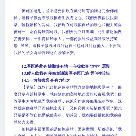
佈施的意思，並不是要你現在就將所有的錢財完全佈施
掉，這樣子做會導致以後產生反悔之心。我們要做個快快樂
樂、輕輕鬆松的菩薩，我們現在可以依自己的發心和能力隨喜
佈施一、兩百塊錢都可以。我們要先立好遺囑，將生前財物做
妥善安排，一部份留給家人，一部份捐到公益團體或護持道
場...等等。這樣子做既可以利益自己也可以利益他人，不要讓
我們的子女為些許錢財而吵鬧不安。
12.吾既將此身 隨順施有情 一任彼歡喜 恒常打罵殺
13.縱人戲我身 侵侮並譏諷 吾身既已施 雲何複珍惜
14.1一切無害業 令身力行之
【講解】既然已經把這個身體歡喜隨順地施與眾生了，那
麼只要有益於眾生，就任隨他們高興地經常打殺責駡我吧！儘
管眾生無聊地戲弄我的身體，或以它作為侵侮譏諷的對象，既
然我這個身體已經佈施出去了，又何必再去珍惜保護呢？因此
只要是不對自他構成傷害的一切善業，我都要儘量勉勵我的身
體努力去做。
佈施當中最困難的是佈施身體，因為世間一切都是以「我