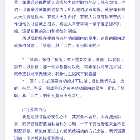
業，如果必須像世間人這樣努力經營願力的話，就有煩惱。他
們不用很辛苦就能圓滿願力，所以他們沒有煩惱。就好像有些
人天生智慧很高，有些人天生命好，有些人並沒有很辛苦的工
作但他的財富就是很多。有些人辛苦耕耘一輩子還是賺不到
錢。這是前世的業力和福德的關係。
所以我們現在要將所有的功德回向給眾生。這裏的回向比
較類似發願，「發願」與「回向」有何區別呢？
* 「發願」類似「祈禱」並不需要功德，誰都可以發願，
誰都可以祈禱，那一個宗教都可以做，我希望我將來是富翁、
我希望我將來做總統、我希怙主賜我平安喜樂...
* 「回向」則必須要有功德才可以做，譬如我們佈施、念
經、持咒...等等，完成善行之後將功德回向給眾生，所以「發
願」和「回向」的分別是有沒有善行。
(二) 昇華自心
要想迎請菩提心安住心中，其實並不容易。因為無始以
來，我們已經習慣自私自利的心態，一下子要改變過來並不是
那麼容易。所以修完以上八種累積福德的方式之後，我們還要
訓練一下才可以接受菩薩戒。