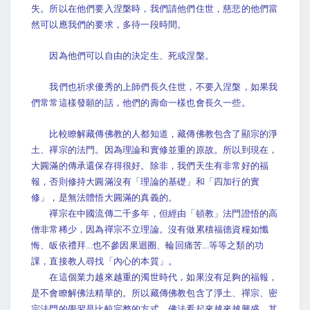
失。所以在他們要入涅槃時，我們請他們住世，慈悲的他們當
然可以應我們的要求，多待一段時間。
因為他們可以自由的決定生、死或涅槃。
我們也祈求優秀的上師們長久住世，不要入涅槃，如果我
們常常這樣發願的話，他們的壽命一樣也會長久一些。
比較瞭解藏傳佛教的人都知道，藏傳佛教包含了顯宗的淨
土、禪宗的法門。因為理論和實修並重的原故。所以到現在，
大圓滿的傳承還保存得很好。除非，我們天生有非常好的福
報，否則修持大圓滿沒有「理論的基礎」和「四加行的實
修」，是無法體悟大圓滿的真義的。
禪宗在中國流傳二千多年，但經由「頓教」法門證悟的高
僧非常稀少，因為禪宗不立理論。沒有做累積福德資糧如懺
悔、皈依禮拜...也不參因果迴圈、輪回痛苦...等等之類的功
課，直接教人尋找「內心的本質」。
在這個業力越來越重的濁世時代，如果沒有足夠的福報，
是不會瞭解佛法精華的。所以藏傳佛教包含了淨土、禪宗、密
宗法門的學習是比較完整的方式。佛法看起來越來越興盛，其