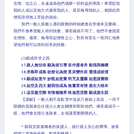
念憎、信之心，永遠成為他們成辦一切利益的導因！希望貶毀
我的人或以其他方式傷害我的人、甚至侮辱我的人，都因此而
增長證得無上菩提的福份。
我們一般人當敵人遇到困難的時候總會在旁邊幸災樂禍，
我們不會希望敵人得到快樂，佛菩薩就不同了。他們不會因眾
生憎恨、傷害、侮辱而起憎恨之心，對所有眾生一視同仁地希
望他們都可以得到恒常的快樂。
(3)願成所求之因
17.路人無怙依 願為彼引導 並作渡者舟 船筏與橋樑
18.求島即成島 欲燈化為燈 覓床變作床 需僕成彼僕
19.願成如意牛 妙瓶如意寶 明咒及靈藥 如意諸寶樹
20.如空及四大 願我恒成為 無量眾有情 資生大根本
21.迨至盡空際 有情種種界 殊途悉涅槃 願成資生因
【講解】一般人都不喜歡雪中送炭只會錦上添花，一些下
階層的貧困者往往很少人會去關懷和幫助他們。佛菩薩就不一
樣，他們會去指引迷路者，去保護需要關懷的人。
* 願我充當孤獨者的保護人，做行路人安心的嚮導。旅客
們越江渡海的舟楫、船筏和橋樑！