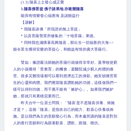
(1.3) 隨喜上士發心成正覺
3.隨喜佛菩提 佛子諸果地 亦複樂隨喜
能與有情樂發心福善海 及諸饒益行
【講解】
* 我隨喜諸佛「所現證的無上菩提」
* 以及菩薩聖眾所修集的「十地菩薩」果德。
* 同時我也滿懷著高興隨喜，那出生一切福善的大海-->
能令眾生獲得安樂的菩提心，和饒益有情的廣大菩薩行。
譬如：像證嚴法師她的菩薩行就做得非常好。蓋學校使窮
人的小孩獲得「受教育」的機會，蓋醫院減少窮人肉體的痛
苦。很多災難現場都可以看到慈濟志工的身影。她安頓痛苦眾
生的心靈和肉體。我們應當隨喜讚歎她的功德，這樣做我們一
樣可以得到功德，而千萬不能有「嫉妒心」。如果我們嫉妒
她，那就只有累積惡業而已。
昨天台中一位居士問我：「'隨喜'是不是隨喜供養、佈施
才是？」這個「隨喜」是指依自己的能力、歡喜心供養或佈
施。是以我們為主的意願發心行為，而本處所講的隨喜是對別
人的善行意願和行為跟著歡喜、讚歎、跟隨、模仿。