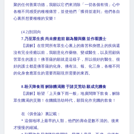
聚的任何善業功德，我願以它們來消除「一切各個有情」心中
各種不同感受的種種痛苦，並使他們「獲得並達到」他們各自
心裏所想要種種的安樂！
(4.2)別回向
7.乃至眾生疾 尚未療愈前 願為醫與藥 並作看護士
【講解】在世間所有眾生心裏上的痛苦和身體上的疾病還
沒有完全痊癒以前，我願意化作藥物、變成醫生，以及照顧病
苦眾生的護士！佛菩薩的願就是這樣子，所以很好的醫生、很
好的護士都是佛菩薩的化身。佛有法、報、化三身，各種不同
的化身會應眾生的需要而顯現所需要的東西。
8.盼天降食雨 解除饑渴難 于諸災荒劫 願成充饑食
【講解】盼望「上天像下雨一般」地廣闊降下飲食，解除
眾生饑渴的災難！在饑餓浩劫時代，願我化作充饑的飲食！
在《俱舍論》裏記載：
* 這個地球上最早的人類，他們的壽命是數不清的。後來
才慢慢的縮減。