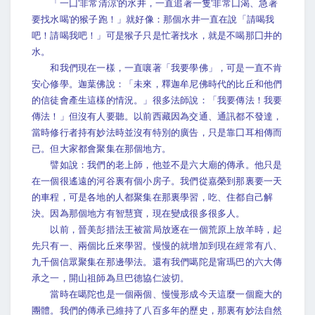
「一囗'非常清涼'的水井，一直追著一隻'非常囗渴、急著
要找水喝'的猴子跑！」就好像：那個水井一直在說「請喝我
吧！請喝我吧！」可是猴子只是忙著找水，就是不喝那囗井的
水。
和我們現在一樣，一直嚷著「我要學佛」，可是一直不肯
安心修學。迦葉佛說：「未來，釋迦牟尼佛時代的比丘和他們
的信徒會產生這樣的情況。」很多法師說：「我要傳法！我要
傳法！」但沒有人要聽。以前西藏因為交通、通訊都不發達，
當時修行者持有妙法時並沒有特別的廣告，只是靠囗耳相傳而
已。但大家都會聚集在那個地方。
譬如說：我們的老上師，他並不是六大廟的傳承。他只是
在一個很遙遠的河谷裏有個小房子。我們從嘉榮到那裏要一天
的車程，可是各地的人都聚集在那裏學習，吃、住都自己解
決。因為那個地方有智慧寶，現在變成很多很多人。
以前，晉美彭措法王被當局放逐在一個荒原上放羊時，起
先只有一、兩個比丘來學習。慢慢的就增加到現在經常有八、
九千個信眾聚集在那邊學法。還有我們噶陀是甯瑪巴的六大傳
承之一，開山祖師為旦巴德協仁波切。
當時在噶陀也是一個兩個、慢慢形成今天這麼一個龐大的
團體。我們的傳承已維持了八百多年的歷史，那裏有妙法自然