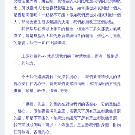
比較注重外表，而在歐、美地區的人則比較重視你的思想和概
念，所以臺灣人比較容易受騙上當，如何能從外表判斷一個人
是否是高僧呢？一點都不可能！假如我們想從外相來判斷一個
人，那將會產生很多錯誤的決定，我們必須改正這個缺點。
我們常常在風頭上非常的精進，但過不了多久那股力氣就
沒了，這是無益的！我們必須持續恒常的精進，但也不可過度
的急切，我們一直在上課學習。
上課的目的--> 就是讓我們的「智慧增長」而有「辨別是
非」的能力。
今天我們繼續講解「受持菩提心」，我們要迎請珍貴的菩
提心安住在內心中。首先我們要累積福報，累積福報的方式是
供養、頂禮、皈依、懺悔...等等。
「供養、佈施」的目的在對治我們的吝嗇心，它的重點是
「發心」。假如要圓滿佈施度，需要天下所有眾生都脫離貧窮
的話，那是不可能的！如果沒有讓天下所有眾生都脫離貧窮，
我們可以成佛嗎？可以！「佈施度」是去除我們對身體、財物
任何執著、吝嗇的心。