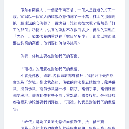
假如有兩個人，一個是千萬富翁，一個人是普通的打工一
族。富翁以一個富人的驕傲心態佈施了一千萬，打工的那個則
以一顆虔誠的心供養了一百塊錢，誰的功德大呢？當然是「打
工的那個」功德大，供養的重點不在數目多少，佛法的重點在
「內心」。如果供養的重點在「數目的多少」，那麼以前西藏
那些貧窮的高僧，他們要如何做佈施呢？
供養、佈施主要在對治我們的吝嗇。
「頂禮」的用意在對治我們的傲慢。
不管是佛教、道教..各個宗教都有禮拜，我們拜下去自然
會認為「對境」是比我高的。佛教的拜法是五體投地，藏傳佛
教、漢傳佛教、南傳佛教都一樣，額頭、兩個手掌、兩個膝蓋
都要著地。儘管動作有些不同，重點是五體要投地。任何經典
都沒看到佛陀說要我們拜他，「頂禮」其實是對治我們的傲慢
心。
「皈依」是為了要避免恐懼而依靠佛、法、僧三寶。
因為三寶能讓我們在痛苦的輪回中解脫，皈依三寶不皈依