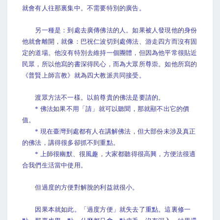
就會有人往那裏集中。不需要特別的廣告。
另一種是：到處去廣傳佛法的人。如果被人發現他的身份
他就會離開，就像：巴祝仁波切到處傳法、游走四方而沒有固
定的道場。他沒有特別去維持一個團體，但因為他平常很貼近
民眾，所以他寫的書深得民心，而為大眾所尊崇。如他所寫的
《普賢上師言教》就為四大教派共同接受。
渡眾方法不一樣。以前尊貴的佛法是要請的。
* 佛法如果不用「請」就可以聽聞，那就顯不出它的價
值。
* 現在臺灣到處都有人在講解佛法，但大部份未涉及真正
的佛法，講得很多卻抓不到重點。
* 上師很幽默、很風趣，大家都聽得很高興，方便法很適
合我們生活當中使用。
但過度的方便對解脫的利益就很小。
因果本就如此。「過度方便」就失去了重點。這裏修一