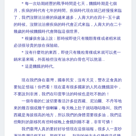
* 每一次劫期經歷的戰爭時間是七天，饑餓時期是七個
月，疾病的時代有七年的時間。疾病時代現在就已經慢慢來臨
了，我們沒辦法治療的病越來越多，人壽大約在四十~五十歲
的時候。沒辦法治療疾病的時代會正式來臨，人壽大約在二十
幾歲的時候饑餓時代會降臨這個世界。
* 根據俱舍論上說：那時候即使只有幾顆青稞或者稻米就
必須很珍貴的放在保險箱。
* 沒有什麼吃的東西，即使只有幾粒青稞或米就可以煮一
鍋米湯來喝，外面檢些沒有油水的白骨也可以熬湯...
* 這是饑餓的時代。
現在我們身在臺灣，國泰民安，沒有天災，豐衣足食真的
要知足惜福！你們看！現在還有很多國家的人民在饑餓當中，
不要說到非洲，我們在印度學法的時候也是吃不飽的！
一個寺廟的仁波切要養活許多從西藏、尼泊爾、不丹等地
來的幾百個或幾千個喇嘛，每天晚上肚子就咕嚕咕嚕叫。我們
西藏是海拔很高的地方，所以我們的身體需要很多油，我們這
些剛到的新移民有些時候晚上會餓到睡不著，非常可憐！
我們臺灣人真的要好好珍惜現在這個福報，很多人一直吵
著說臺灣這個不好、那個不好...，到別的地方去住幾個月或幾