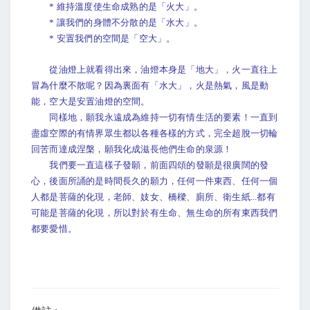
* 維持溫度使生命成熟的是「火大」。
* 讓我們的身體不分散的是「水大」。
* 安置我們的空間是「空大」。
從油燈上就看得出來，油燈本身是「地大」，火一直往上
冒為什麼不散呢？因為裏面有「水大」，火是熱氣，風是動
能，空大是安置油燈的空間。
同樣地，願我永遠成為維持一切有情生活的要素！一直到
盡虛空際的有情界眾生都以各種各樣的方式，完全超脫一切輪
回苦而達成涅槃，願我化成滋長他們生命的泉源！
我們要一直這樣子發願，前面四頌的發願是很廣闊的發
心，後面所誦的是時間長久的願力，任何一件東西、任何一個
人都是菩薩的化現，老師、妓女、橋樑、廁所、衛生紙...都有
可能是菩薩的化現，所以對於有生命、無生命的所有東西我們
都要愛惜。