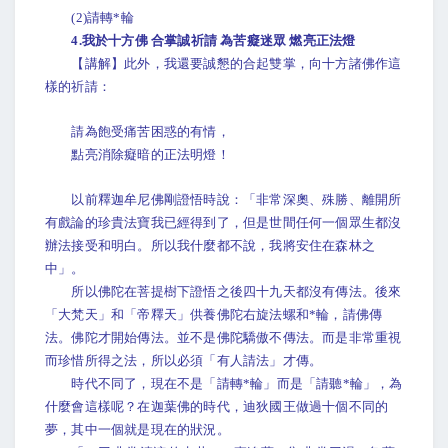
(2)請轉*輪
4.我於十方佛 合掌誠祈請 為苦癡迷眾 燃亮正法燈
【講解】此外，我還要誠懇的合起雙掌，向十方諸佛作這
樣的祈請：
請為飽受痛苦困惑的有情，
點亮消除癡暗的正法明燈！
以前釋迦牟尼佛剛證悟時說：「非常深奧、殊勝、離開所
有戲論的珍貴法寶我已經得到了，但是世間任何一個眾生都沒
辦法接受和明白。所以我什麼都不說，我將安住在森林之
中」。
所以佛陀在菩提樹下證悟之後四十九天都沒有傳法。後來
「大梵天」和「帝釋天」供養佛陀右旋法螺和*輪，請佛傳
法。佛陀才開始傳法。並不是佛陀驕傲不傳法。而是非常重視
而珍惜所得之法，所以必須「有人請法」才傳。
時代不同了，現在不是「請轉*輪」而是「請聽*輪」，為
什麼會這樣呢？在迦葉佛的時代，迪狄國王做過十個不同的
夢，其中一個就是現在的狀況。