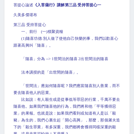
菩提心論述
《入菩薩行》講解第三品 受持菩提心一
久美多傑堪布
第三品 受持菩提心
一、前行 (一)積聚資糧
(1)隨喜功德:別人做了使他自己快樂的事，我們以歡喜心
跟著高興叫「隨喜」。
「隨喜」分為 --> 1世間法的隨喜 2出世間法的隨喜
法本講授的是「出世間的隨喜」。
「世間法」應如何隨喜呢？我們應當隨喜別人善業，而不
要去隨喜他人的惡業。
比如說：有人殺生或是從事低等罪惡的行業，千萬不要去
隨喜他。如果我們隨喜他的行為，我們將和他「平等獲得惡
業」的果報。也就是說：如果我們看到或知道有人是以「殺
豬」為生的，我們心裏生起「開心高興」，那麼，那個屠夫造
下的「殺生罪業」有多深重，我們都將會獲得同樣深重的殺
業。這是非常可怕的！不是嗎？