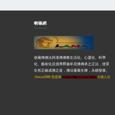
喇嘛網
使藏傳佛法與漢傳佛教生活化、心靈化、科學
化、藝術化且倡導釋迦牟尼佛傳承之正法，使眾
生有正確成佛之道，佛法蓬蓽生輝，永續發展。
Since1999 您是第
大德人次