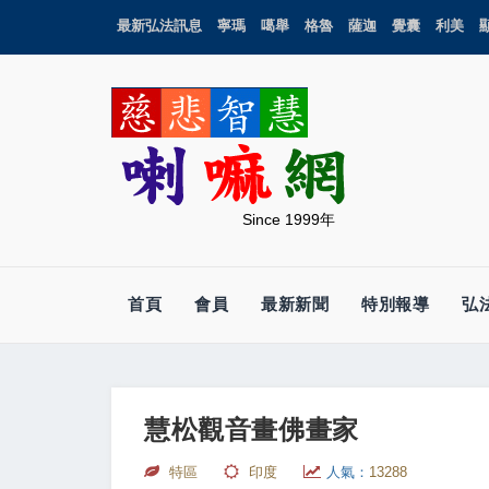
最新弘法訊息
寧瑪
噶舉
格魯
薩迦
覺囊
利美
Since 1999年
首頁
會員
最新新聞
特別報導
弘
慧松觀音畫佛畫家
特區
印度
人氣：
13288