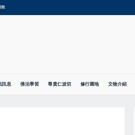
顯教
法訊息
佛法學習
尊貴仁波切
修行園地
文物介紹