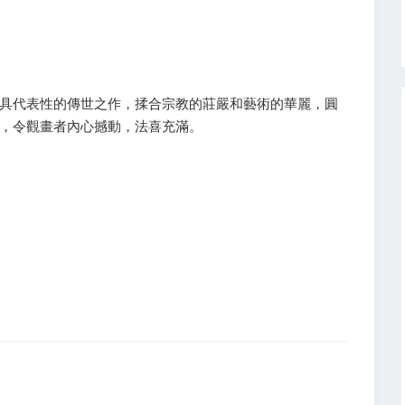
具代表性的傳世之作，揉合宗教的莊嚴和藝術的華麗，圓
，令觀畫者內心撼動，法喜充滿。