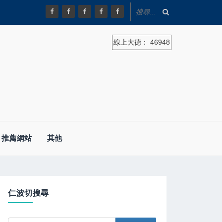
線上大德：
46948
推薦網站
其他
仁波切搜尋