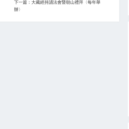
下一篇：大藏經持誦法會暨朝山禮拜〈每年舉
辦〉