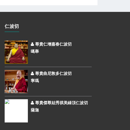
仁波切
尊貴仁增嘉春仁波切
噶舉
尊貴曲尼敦多仁波切
寧瑪
尊貴傑尊姑秀祺美綠頂仁波切
薩迦