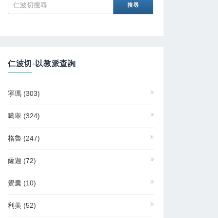
仁波切-以教派查詢
寧瑪
(303)
噶舉
(324)
格魯
(247)
薩迦
(72)
覺囊
(10)
利美
(52)