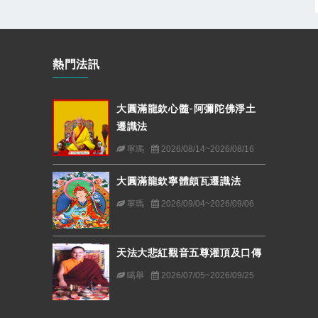
熱門法訊
大圓滿龍欽心髓-阿彌陀佛淨土
遷識法
寧瑪
2026/08/14~2026/08/16
大圓滿龍欽寧體頗瓦遷識法
寧瑪
2026/09/04~2026/09/06
天法大悲紅觀音五尊灌頂及口傳
噶舉
2026/07/05~2026/09/25