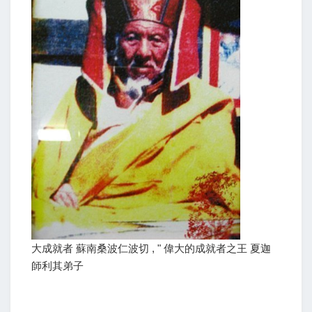
大成就者 蘇南桑波仁波切 , " 偉大的成就者之王 夏迦
師利其弟子