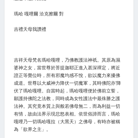
瑪哈 嘎哩爾 洽克擦爾 對
吉禮天母我讚禮
吉祥天母梵名瑪哈嘎哩，乃佛教護法神祇。其原為濕
婆神之女，當世尊於菩提迦耶正進入甚深禪定，將近
證正等覺位時，所有邪魔均感不悅，欲以魔力來擾佛
成道。世尊以大威神力降伏一切魔軍，其時佛陀亦’降
伏了瑪哈嘎哩。自當時起，瑪哈嘎哩便於佛前立誓，
願護持佛陀之法教，同時成為女性護法中最殊勝之護
法神。其究竟本質上與般若佛母無二，而為利益一切
有情，故由法界示現忿怒表相。依世俗諦而言，瑪哈
嘎哩乃一切瑪哈嘎拉（大黑天）之佛母，有時亦被稱
為「欲界之主」。