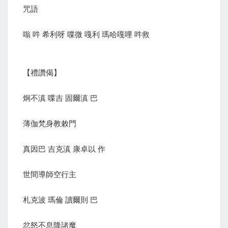
咒語
嗡 吽 希利呀 喋微 嘎利 瑪哈嘎哩 吽救
【禮讚偈】
炯不滇 喋吉 固爾滇 巴
薄伽梵身教敕門
真因巴 吉克滇 康卓以 作
世間導師空行主
札克波 瑪倫 讀爾則 巴
忿怒不息降諸魔