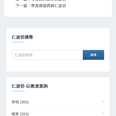
下一篇：尊貴蔣揚西錄仁波切
仁波切搜尋
仁波切-以教派查詢
寧瑪
(303)
噶舉
(324)