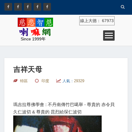
線上大德：
67973
Since 1999年
吉祥天母
特區
印度
人氣：
29329
瑪吉拉尊佛學會 : 不丹南傳竹巴噶舉 - 尊貴的 赤令貝
久仁波切 & 尊貴的 昆烈給琛仁波切