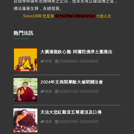
且倡導釋迦牟尼佛傳承之正法，使眾生有正確成佛之道，
佛法蓬蓽生輝，永續發展。
Since1999 您是第
大德人次
熱門法訊
大圓滿龍欽心髓-阿彌陀佛淨土遷識法
寧瑪
2026/08/14~2026/08/16
2026年文殊閻摩敵大修閉關法會
噶舉
2026/07/23~2026/09/28
天法大悲紅觀音五尊灌頂及口傳
噶舉
2026/07/05~2026/09/25