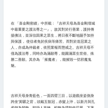
在 「喜金剛密續」中所載：『吉祥天母為喜金剛壇城
中最重要之護法尊之一』。故其對於行善業，護持傳
揚佛法，並深信因果之眾生，將日夜不斷地賜予加持
與保護， 使信者免於疾病等痛苦。而對於造惡業之
人，亦成為仲裁者，依照業報而懲戒之。吉祥天母不
僅為護法尊，同時亦為滿願尊，能圓滿眾生世俗、殊
勝二善願。其亦為 「摧魔者」，能摧毀一切邪魔鬼
魅。
吉祥天母身青藍色，一面四臂三目，以遊戲坐姿側身
跨坐’黃騾之背，頭戴五骷冠，赤髮上沖，以新月與孔
雀翎為髮飾，頸掛人首鍊，蛇飾為環釧作莊嚴，下著