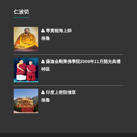
仁波切
尊貴能海上師
格魯
薩迦金剛乘佛學院2008年11月開光典禮
特區
印度上密院僧眾
格魯