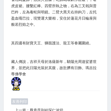
虎皮裙。腰繫紅棒。四臂所執之物，右為三叉戟與普
巴杵，左為毒蛇與明鏡。二臂大黑天右持鉤刀，左托
盈血嘎巴拉，現雙運大樂相，安住於蓮花月日輪座與
般若烈焰之中。
其四週有財寶天王、獅面護法、龍王等眷屬圍繞。
藏人傳說，吉祥天母於洛薩新年，騎陽光周遊娑婆世
界，並把此日陽光裝於其腹，故肚臍有日飾。瑪吉拉
尊佛學會
友善列印
上一篇：尊貴昆列給琛仁波切