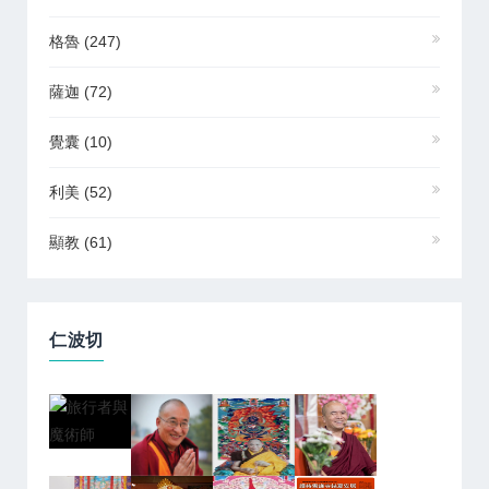
格魯
(247)
薩迦
(72)
覺囊
(10)
利美
(52)
顯教
(61)
仁波切