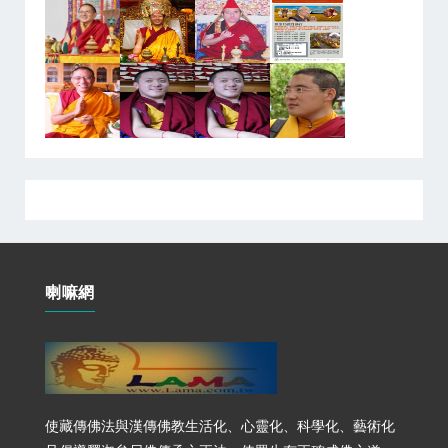
喇嘛網
使藏傳佛法與漢傳佛教生活化、心靈化、科學化、藝術化