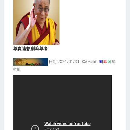
尊貴達賴喇嘛尊者
日期:2024/01/31 00:05:46
喇
嘛
網
編
輯部