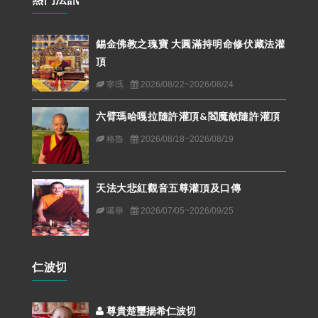
錫金佛教之瑰寶 大圓滿持明命修伏藏法灌
頂
寧瑪
2026/08/22~2026/08/24
六臂瑪哈嘎拉隨許灌頂&閻魔敵隨許灌頂
格魯
2026/08/18~2026/08/19
天法大悲紅觀音五尊灌頂及口傳
噶舉
2026/07/05~2026/09/25
仁波切
尊貴楚璽揚希仁波切