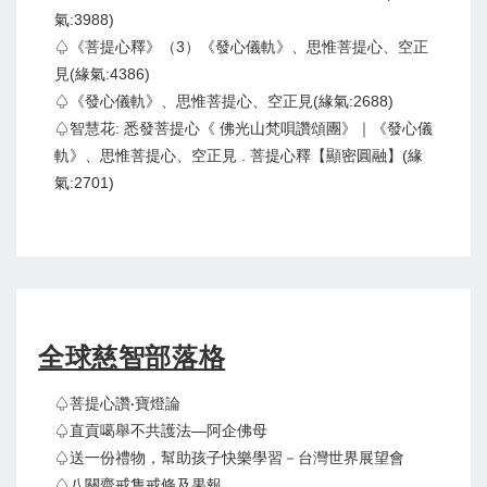
氣:3988)
♤《菩提心釋》（3）《發心儀軌》、思惟菩提心、空正
見(緣氣:4386)
♤《發心儀軌》、思惟菩提心、空正見(緣氣:2688)
♤智慧花: 悉發菩提心《 佛光山梵唄讚頌團》｜《發心儀
軌》、思惟菩提心、空正見 . 菩提心釋【顯密圓融】(緣
氣:2701)
全球慈智部落格
♤菩提心讚‧寶燈論
♤直貢噶舉不共護法—阿企佛母
♤送一份禮物，幫助孩子快樂學習－台灣世界展望會
♤八關齋戒隻戒條及果報