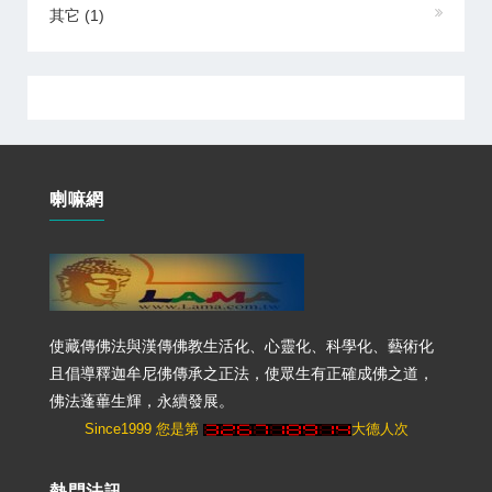
其它
(1)
喇嘛網
使藏傳佛法與漢傳佛教生活化、心靈化、科學化、藝術化
且倡導釋迦牟尼佛傳承之正法，使眾生有正確成佛之道，
佛法蓬蓽生輝，永續發展。
Since1999 您是第
大德人次
熱門法訊