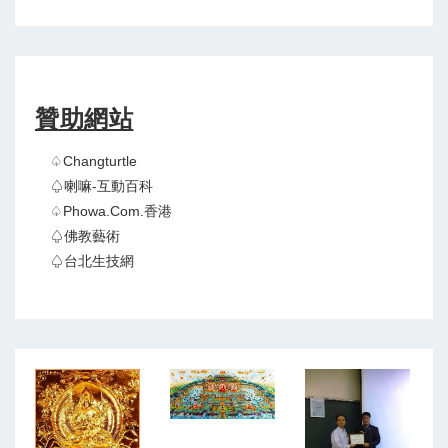
贊助網站
♤Changturtle
♤喇嘛-互動百科
♤Phowa.com.香港
♤佛教藝術
♤台北生技網