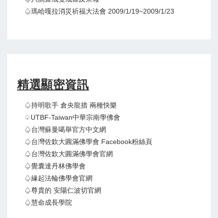
♤瑪哈嘎拉消災祈福大法會 2009/1/19~2009/1/23
精選顯密資訊
♤持明歌手 倉央龍措 兩種快樂
♤UTBF-Taiwan中華宗南學佛會
♤台灣蘇曼噶舉官方中文網
♤台灣佐欽大圓滿佛學會 Facebook粉絲頁
♤台灣佐欽大圓滿佛學會官網
♤覺囊達丹林佛學會
♤緣起法輪佛學會官網
♤尊貴的 安陽仁波切官網
♤慧命成長學院