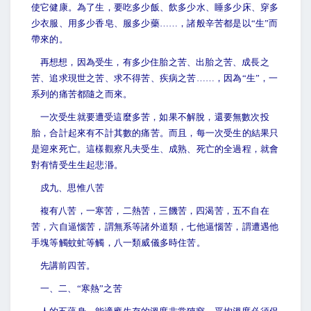
使它健康。為了生，要吃多少飯、飲多少水、睡多少床、穿多
少衣服、用多少香皂、服多少藥……，諸般辛苦都是以“生”而
帶來的。
再想想，因為受生，有多少住胎之苦、出胎之苦、成長之
苦、追求現世之苦、求不得苦、疾病之苦……，因為“生”，一
系列的痛苦都隨之而來。
一次受生就要遭受這麼多苦，如果不解脫，還要無數次投
胎，合計起來有不計其數的痛苦。而且，每一次受生的結果只
是迎來死亡。這樣觀察凡夫受生、成熟、死亡的全過程，就會
對有情受生生起悲湣。
戍九、思惟八苦
複有八苦，一寒苦，二熱苦，三饑苦，四渴苦，五不自在
苦，六自逼惱苦，謂無系等諸外道類，七他逼惱苦，謂遭遇他
手塊等觸蚊虻等觸，八一類威儀多時住苦。
先講前四苦。
一、二、“寒熱”之苦