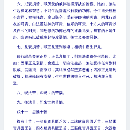
六、戒衰損苦，即所受的戒律破損穿缺的苦惱。比如，無法
生起禪定和智慧，不能生起善趣和解脫的功德。今生遭受種種
不吉祥，福報耗盡、度日艱辛，受到導師佛的呵責、同梵行道
友的呵責、白法護法神的呵責、信眾的呵責、十方人的呵責以
及自己的呵責，聞思修的功德已有的逐漸退失，無有的不能生
起。臨終時以破戒生起極度憂惱。後世又要墮惡趣。
七、見衰損苦，即正見遭到破壞，相續中產生邪見。
修行證果要依正見，正見衰損了，則無法證得任何果位。比
如：因果正見衰損，會遮止一切白法生起，無法受持任何別解
脫戒、菩薩戒、密乘戒，其結果必然墮落惡趣；四諦正見遭到
破壞，執著輪回有安樂，生生世世將墮入生死，無法趣入聖
道。
八、現法苦，即現世的苦惱。
九、後法苦，即來世的苦惱。
戍十一、思惟十苦
複有十苦，一諸食資具匱乏苦，二諸飲資具匱乏苦，三騎乘
資具匱乏苦，四衣服資具匱乏苦，五莊嚴資具匱乏苦，六器物