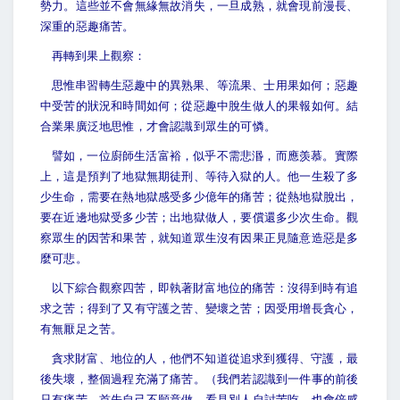
勢力。這些並不會無緣無故消失，一旦成熟，就會現前漫長、
深重的惡趣痛苦。
再轉到果上觀察：
思惟串習轉生惡趣中的異熟果、等流果、士用果如何；惡趣
中受苦的狀況和時間如何；從惡趣中脫生做人的果報如何。結
合業果廣泛地思惟，才會認識到眾生的可憐。
譬如，一位廚師生活富裕，似乎不需悲湣，而應羡慕。實際
上，這是預判了地獄無期徒刑、等待入獄的人。他一生殺了多
少生命，需要在熱地獄感受多少億年的痛苦；從熱地獄脫出，
要在近邊地獄受多少苦；出地獄做人，要償還多少次生命。觀
察眾生的因苦和果苦，就知道眾生沒有因果正見隨意造惡是多
麼可悲。
以下綜合觀察四苦，即執著財富地位的痛苦：沒得到時有追
求之苦；得到了又有守護之苦、變壞之苦；因受用增長貪心，
有無厭足之苦。
貪求財富、地位的人，他們不知道從追求到獲得、守護，最
後失壞，整個過程充滿了痛苦。（我們若認識到一件事的前後
只有痛苦，首先自己不願意做，看見別人自討苦吃，也會倍感