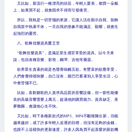
又比如，新流行一種漂亮的頭花，年輕人愛美，都買一朵戴
上，如果買不起，就會因求不得而引發痛苦。
所以，我執是一切苦惱的來源，它讓人活在顯示自我、裝飾
自我當中執著不休，一旦自我的形象不能滿足、顯耀，就會生
起強烈的憂苦。
八、歌舞伎樂資具匱乏苦
“
歌舞伎樂資具”，是滿足眾生感官享受的資具。以今天來
說，包括各種音樂、影視，鋼琴、吉他等樂器。
欲界眾生貪著的就是色聲香味觸五欲。有豐富的欲塵享受，
人們會覺得很快樂，自己沒有，眼巴巴看著別人享受生活，心
中會苦惱不已。
比如，喜歡聽歌的人貪求高品質的音響設備，但一套性能優
良的高級音響需要上萬元，超過他的購買能力。資具缺乏、美
夢難圓，會讓他心生不快。
又比如，時下各種新款式的MP3、MP4不斷推陳出新，功能
越來越好，成了許多年輕人追逐的目標，但沒有足夠的金錢，
也跟不上這樣快的更新速度，許多人因為買不起喜愛的新款機