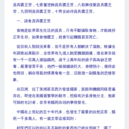
資具匱乏苦，七香鬘塗飾資具匱乏苦，八歌舞伎樂資具匱乏
苦，九照明資具匱乏苦，十男女給侍資具匱乏苦。
一、諸食資具匱乏苦
食物是欲界眾生生活的資具，只有不斷攝取食物，才能維持
正常生存。如果食物匱乏，就會引起饑餓甚至死亡。
從目前人類狀況來看，並不是所有人都解決了溫飽。根據去
年調查結果顯示，全世界有九億人飽受饑餓困擾，僅在東非就
有一千一百萬人瀕臨餓死。成千上萬年幼的孩子因為缺乏營
養，嚴重發育不良，他們一個個腦袋巨大、身體弱小，瘦得皮
包骨頭，躺在母親的懷裏奄奄一息，活脫脫一副餓鬼的悲慘形
象。
在亞洲、拉丁美洲甚至西方發達國家，貧困和饑餓同樣普遍
存在。即使在美國最繁華的都市，照樣有許多身無分文、無家
可歸的乞討者，並常有餓死街頭的事情發生。
中國在上世紀的五十年代末，也發生了嚴重的自然災害，餓
死一千多萬人。有一篇文章這樣寫到：
村民們可以吃的以及不能吃的東西也已經全部啃了、嚼了、