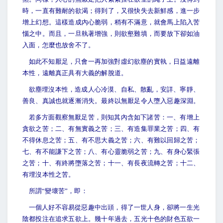
時，一直有難耐的欲渴；得到了，又很快失去新鮮感，進一步
增上幻想。這樣造成內心脆弱，稍有不滿意，就會馬上陷入苦
惱之中。而且，一旦執著增強，則欲壑難填，而要放下卻如油
入面，怎麼也放舍不了。
如此不知厭足，只會一再加強對虛幻欲塵的實執，日益遠離
本性，遠離真正具有大義的解脫道。
欲塵埋沒本性，造成人心冷漠、自私、散亂，安詳、寧靜、
善良、真誠也就逐漸消失。最終以無厭足令人墮入惡趣深淵。
若多方面觀察無厭足苦，則知其內含如下諸苦：一、有增上
貪欲之苦；二、有無實義之苦；三、有造集罪業之苦；四、有
不得休息之苦；五、有不思大義之苦；六、有難以回歸之苦；
七、有不能謙下之苦；八、有心靈脆弱之苦；九、有身心緊張
之苦；十、有終將墮落之苦；十一、有長夜流轉之苦；十二、
有埋沒本性之苦。
所謂“變壞苦”，即：
一個人好不容易從惡趣中出頭，得了一世人身，卻將一生光
陰都投注在追求五欲上。幾十年過去，五光十色的財色五欲一