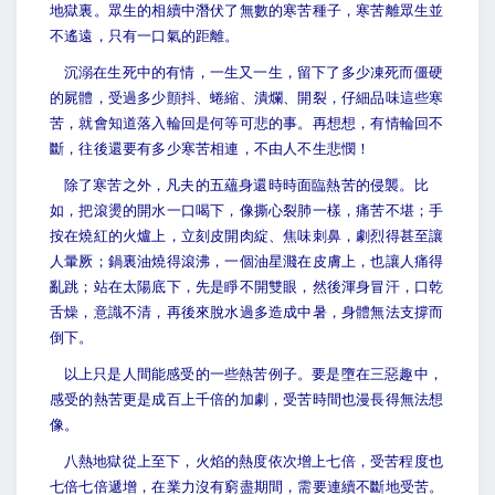
地獄裏。眾生的相續中潛伏了無數的寒苦種子，寒苦離眾生並
不遙遠，只有一口氣的距離。
沉溺在生死中的有情，一生又一生，留下了多少凍死而僵硬
的屍體，受過多少顫抖、蜷縮、潰爛、開裂，仔細品味這些寒
苦，就會知道落入輪回是何等可悲的事。再想想，有情輪回不
斷，往後還要有多少寒苦相連，不由人不生悲憫！
除了寒苦之外，凡夫的五蘊身還時時面臨熱苦的侵襲。比
如，把滾燙的開水一口喝下，像撕心裂肺一樣，痛苦不堪；手
按在燒紅的火爐上，立刻皮開肉綻、焦味刺鼻，劇烈得甚至讓
人暈厥；鍋裏油燒得滾沸，一個油星濺在皮膚上，也讓人痛得
亂跳；站在太陽底下，先是睜不開雙眼，然後渾身冒汗，口乾
舌燥，意識不清，再後來脫水過多造成中暑，身體無法支撐而
倒下。
以上只是人間能感受的一些熱苦例子。要是墮在三惡趣中，
感受的熱苦更是成百上千倍的加劇，受苦時間也漫長得無法想
像。
八熱地獄從上至下，火焰的熱度依次增上七倍，受苦程度也
七倍七倍遞增，在業力沒有窮盡期間，需要連續不斷地受苦。