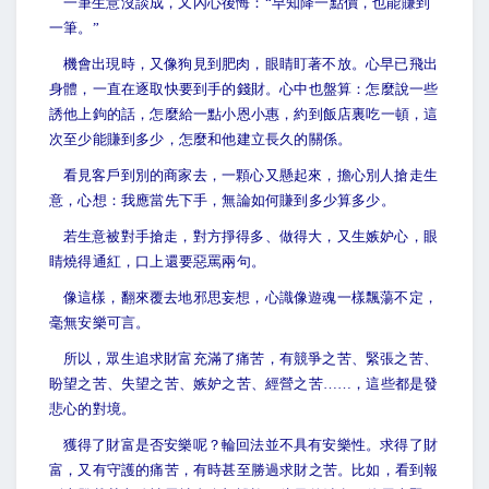
一筆生意沒談成，又內心後悔：“早知降一點價，也能賺到
一筆。”
機會出現時，又像狗見到肥肉，眼睛盯著不放。心早已飛出
身體，一直在逐取快要到手的錢財。心中也盤算：怎麼說一些
誘他上鉤的話，怎麼給一點小恩小惠，約到飯店裏吃一頓，這
次至少能賺到多少，怎麼和他建立長久的關係。
看見客戶到別的商家去，一顆心又懸起來，擔心別人搶走生
意，心想：我應當先下手，無論如何賺到多少算多少。
若生意被對手搶走，對方掙得多、做得大，又生嫉妒心，眼
睛燒得通紅，口上還要惡罵兩句。
像這樣，翻來覆去地邪思妄想，心識像遊魂一樣飄蕩不定，
毫無安樂可言。
所以，眾生追求財富充滿了痛苦，有競爭之苦、緊張之苦、
盼望之苦、失望之苦、嫉妒之苦、經營之苦……，這些都是發
悲心的對境。
獲得了財富是否安樂呢？輪回法並不具有安樂性。求得了財
富，又有守護的痛苦，有時甚至勝過求財之苦。比如，看到報