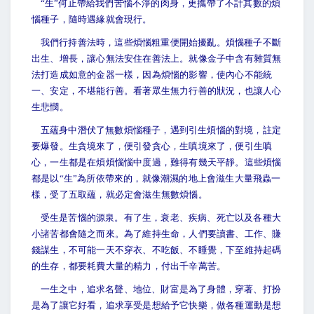
“
生”何止帶給我們苦惱不淨的肉身，更攜帶了不計其數的煩
惱種子，隨時遇緣就會現行。
我們行持善法時，這些煩惱粗重便開始擾亂。煩惱種子不斷
出生、增長，讓心無法安住在善法上。就像金子中含有雜質無
法打造成如意的金器一樣，因為煩惱的影響，使內心不能統
一、安定，不堪能行善。看著眾生無力行善的狀況，也讓人心
生悲憫。
五蘊身中潛伏了無數煩惱種子，遇到引生煩惱的對境，註定
要爆發。生貪境來了，便引發貪心，生嗔境來了，便引生嗔
心，一生都是在煩煩惱惱中度過，難得有幾天平靜。這些煩惱
都是以“生”為所依帶來的，就像潮濕的地上會滋生大量飛蟲一
樣，受了五取蘊，就必定會滋生無數煩惱。
受生是苦惱的源泉。有了生，衰老、疾病、死亡以及各種大
小諸苦都會隨之而來。為了維持生命，人們要讀書、工作、賺
錢謀生，不可能一天不穿衣、不吃飯、不睡覺，下至維持起碼
的生存，都要耗費大量的精力，付出千辛萬苦。
一生之中，追求名聲、地位、財富是為了身體，穿著、打扮
是為了讓它好看，追求享受是想給予它快樂，做各種運動是想