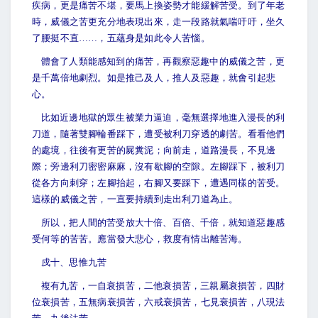
疾病，更是痛苦不堪，要馬上換姿勢才能緩解苦受。到了年老
時，威儀之苦更充分地表現出來，走一段路就氣喘吁吁，坐久
了腰挺不直……，五蘊身是如此令人苦惱。
體會了人類能感知到的痛苦，再觀察惡趣中的威儀之苦，更
是千萬倍地劇烈。如是推己及人，推人及惡趣，就會引起悲
心。
比如近邊地獄的眾生被業力逼迫，毫無選擇地進入漫長的利
刀道，隨著雙腳輪番踩下，遭受被利刀穿透的劇苦。看看他們
的處境，往後有更苦的屍糞泥；向前走，道路漫長，不見邊
際；旁邊利刀密密麻麻，沒有歇腳的空隙。左腳踩下，被利刀
從各方向刺穿；左腳抬起，右腳又要踩下，遭遇同樣的苦受。
這樣的威儀之苦，一直要持續到走出利刀道為止。
所以，把人間的苦受放大十倍、百倍、千倍，就知道惡趣感
受何等的苦苦。應當發大悲心，救度有情出離苦海。
戍十、思惟九苦
複有九苦，一自衰損苦，二他衰損苦，三親屬衰損苦，四財
位衰損苦，五無病衰損苦，六戒衰損苦，七見衰損苦，八現法