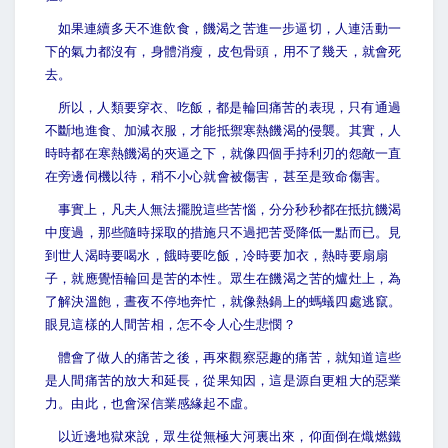
如果連續多天不進飲食，饑渴之苦進一步逼切，人連活動一
下的氣力都沒有，身體消瘦，皮包骨頭，用不了幾天，就會死
去。
所以，人類要穿衣、吃飯，都是輪回痛苦的表現，只有通過
不斷地進食、加減衣服，才能抵禦寒熱饑渴的侵襲。其實，人
時時都在寒熱饑渴的夾逼之下，就像四個手持利刃的怨敵一直
在旁邊伺機以待，稍不小心就會被傷害，甚至是致命傷害。
事實上，凡夫人無法擺脫這些苦惱，分分秒秒都在抵抗饑渴
中度過，那些隨時採取的措施只不過把苦受降低一點而已。見
到世人渴時要喝水，餓時要吃飯，冷時要加衣，熱時要扇扇
子，就應覺悟輪回是苦的本性。眾生在饑渴之苦的爐灶上，為
了解決溫飽，晝夜不停地奔忙，就像熱鍋上的螞蟻四處逃竄。
眼見這樣的人間苦相，怎不令人心生悲憫？
體會了做人的痛苦之後，再來觀察惡趣的痛苦，就知道這些
是人間痛苦的放大和延長，從果知因，這是源自更粗大的惡業
力。由此，也會深信業感緣起不虛。
以近邊地獄來說，眾生從無極大河裏出來，仰面倒在熾燃鐵