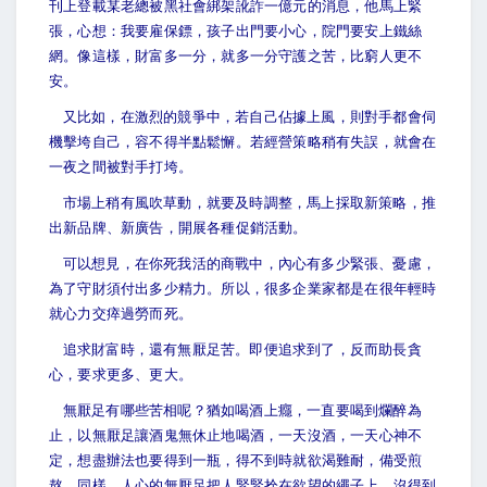
刊上登載某老總被黑社會綁架訛詐一億元的消息，他馬上緊
張，心想：我要雇保鏢，孩子出門要小心，院門要安上鐵絲
網。像這樣，財富多一分，就多一分守護之苦，比窮人更不
安。
又比如，在激烈的競爭中，若自己佔據上風，則對手都會伺
機擊垮自己，容不得半點鬆懈。若經營策略稍有失誤，就會在
一夜之間被對手打垮。
市場上稍有風吹草動，就要及時調整，馬上採取新策略，推
出新品牌、新廣告，開展各種促銷活動。
可以想見，在你死我活的商戰中，內心有多少緊張、憂慮，
為了守財須付出多少精力。所以，很多企業家都是在很年輕時
就心力交瘁過勞而死。
追求財富時，還有無厭足苦。即便追求到了，反而助長貪
心，要求更多、更大。
無厭足有哪些苦相呢？猶如喝酒上癮，一直要喝到爛醉為
止，以無厭足讓酒鬼無休止地喝酒，一天沒酒，一天心神不
定，想盡辦法也要得到一瓶，得不到時就欲渴難耐，備受煎
熬。同樣，人心的無厭足把人緊緊拴在欲望的繩子上。沒得到