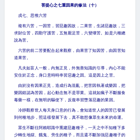
菩提心之七重因果的修法（十）
戍七、思惟六苦
複有六苦，一因苦，習惡趣因故，二果苦，生諸惡趣故，三
求財位苦，四勤守護苦，五無厭足苦，六變壞苦。如是六種總
說為苦。
六苦的前二苦要配合起來觀察，由果苦了知因苦，由因苦知
道果苦。
凡夫如盲人一般，內無正見，外無善知識的引導，內心不能
安住於正念，身口意時時串習惡趣之因。這是因上之苦。
由於沒有因果正見，造成行為混亂，把苦因執著成樂因，把
樂因錯認為苦因，起心動念無不是罪業。這就如瘋子不斷服食
毒藥一樣，在無明的驅使下，反復串習墮落惡趣的業因。
冷靜觀察世人每天身口意的行為，會知道世人的因苦已發展
到何種地步，照這樣發展下去，真不敢想像眾生未來的命運。
眾生不斷往阿賴耶識中熏建惡趣種子，一天之中不知種下多
少轉生地獄、餓鬼、旁生的種子，而且還不斷加強惡趣種子的