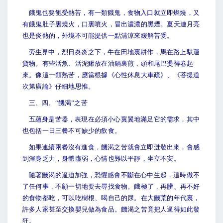
餓鬼也要飽受熱苦，有一類餓鬼，食物入口就立即燃燒，又
有餓鬼肚子裏燒火，口裏噴火，冒出濃濃的黑煙。夏天連月亮
也是炎熱的，外境不可能提供一點清涼來緩解苦受。
旁生界中，烈日炎炎之下，牛在田地裏耕作，馬在路上馱運
貨物。有些活魚、活泥鰍放在油鍋裏煎，頭和尾巴燙得卷起
來。像這一類熱苦，應當根據《心性休息大車疏》、《菩提道
次第廣論》仔細地思惟。
三、四、“饑渴”之苦
五蘊身是苦器，表現在必須小心翼翼地滿足它的需求，其中
也包括一日三餐不可缺少的飲食。
如果連續兩餐沒有進食，饑渴之苦就會立即迸發出來，會感
到渾身乏力，身體虛弱，心情也難以平靜，坐立不安。
隨著饑渴的逼迫加強，恐懼感會不斷在心中生起，這時做不
了任何事，不顧一切地要去尋找食物。餓極了，再髒、再不好
的食物都吃，可以吃樹根、喝自己的尿。在大饑荒的年代裏，
許多人家甚至交換嬰兒做為食品。饑渴之苦竟把人逼得如此發
狂。