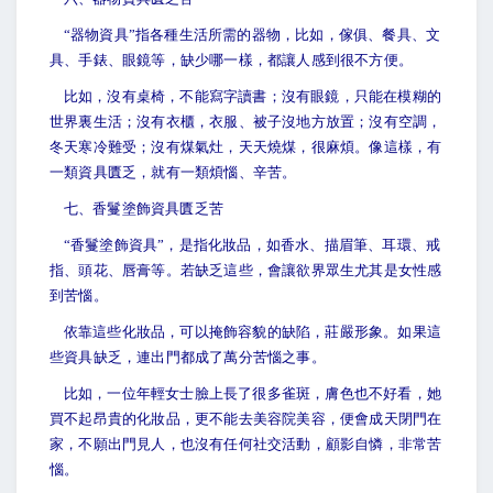
“
器物資具”指各種生活所需的器物，比如，傢俱、餐具、文
具、手錶、眼鏡等，缺少哪一樣，都讓人感到很不方便。
比如，沒有桌椅，不能寫字讀書；沒有眼鏡，只能在模糊的
世界裏生活；沒有衣櫃，衣服、被子沒地方放置；沒有空調，
冬天寒冷難受；沒有煤氣灶，天天燒煤，很麻煩。像這樣，有
一類資具匱乏，就有一類煩惱、辛苦。
七、香鬘塗飾資具匱乏苦
“
香鬘塗飾資具”，是指化妝品，如香水、描眉筆、耳環、戒
指、頭花、唇膏等。若缺乏這些，會讓欲界眾生尤其是女性感
到苦惱。
依靠這些化妝品，可以掩飾容貌的缺陷，莊嚴形象。如果這
些資具缺乏，連出門都成了萬分苦惱之事。
比如，一位年輕女士臉上長了很多雀斑，膚色也不好看，她
買不起昂貴的化妝品，更不能去美容院美容，便會成天閉門在
家，不願出門見人，也沒有任何社交活動，顧影自憐，非常苦
惱。