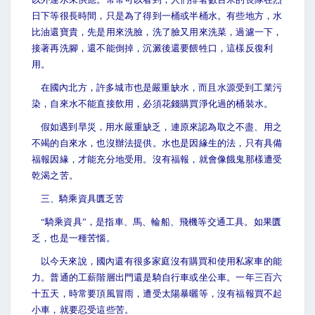
日下等很長時間，只是為了得到一桶或半桶水。有些地方，水
比油還寶貴，先是用來洗臉，洗了臉又用來洗菜，過濾一下，
接著再洗腳，還不能倒掉，沉澱後還要餵牲口，這樣反復利
用。
在國內北方，許多城市也是嚴重缺水，而且水源受到工業污
染，自來水不能直接飲用，必須花錢購買淨化過的桶裝水。
假如遇到旱災，用水嚴重缺乏，連原來認為取之不盡、用之
不竭的自來水，也沒辦法提供。水也是因緣生的法，只有具備
福報因緣，才能充分地受用。沒有福報，就會像餓鬼那樣遭受
乾渴之苦。
三、騎乘資具匱乏苦
“
騎乘資具”，是指車、馬、輪船、飛機等交通工具。如果匱
乏，也是一種苦惱。
以今天來說，國內還有很多家庭沒有購買和使用私家車的能
力。普通的工薪階層出門還是騎自行車或坐公車。一年三百六
十五天，時常要頂風冒雨，遭受太陽暴曬等，沒有福報買不起
小車，就要忍受這些苦。