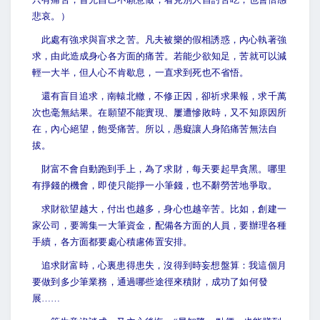
悲哀。）
此處有強求與盲求之苦。凡夫被樂的假相誘惑，內心執著強
求，由此造成身心各方面的痛苦。若能少欲知足，苦就可以減
輕一大半，但人心不肯歇息，一直求到死也不省悟。
還有盲目追求，南轅北轍，不修正因，卻祈求果報，求千萬
次也毫無結果。在願望不能實現、屢遭慘敗時，又不知原因所
在，內心絕望，飽受痛苦。所以，愚癡讓人身陷痛苦無法自
拔。
財富不會自動跑到手上，為了求財，每天要起早貪黑。哪里
有掙錢的機會，即使只能掙一小筆錢，也不辭勞苦地爭取。
求財欲望越大，付出也越多，身心也越辛苦。比如，創建一
家公司，要籌集一大筆資金，配備各方面的人員，要辦理各種
手續，各方面都要處心積慮佈置安排。
追求財富時，心裏患得患失，沒得到時妄想盤算：我這個月
要做到多少筆業務，通過哪些途徑來積財，成功了如何發
展……