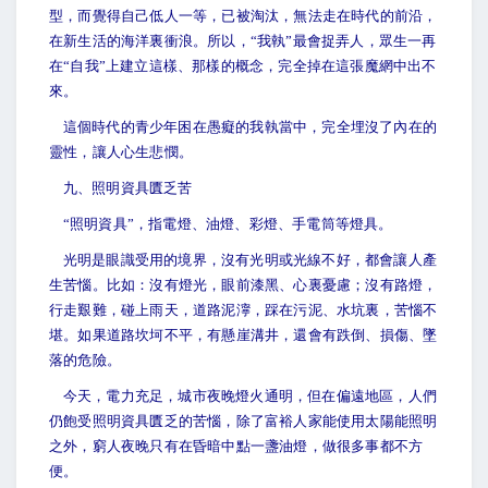
型，而覺得自己低人一等，已被淘汰，無法走在時代的前沿，
在新生活的海洋裏衝浪。所以，“我執”最會捉弄人，眾生一再
在“自我”上建立這樣、那樣的概念，完全掉在這張魔網中出不
來。
這個時代的青少年困在愚癡的我執當中，完全埋沒了內在的
靈性，讓人心生悲憫。
九、照明資具匱乏苦
“
照明資具”，指電燈、油燈、彩燈、手電筒等燈具。
光明是眼識受用的境界，沒有光明或光線不好，都會讓人產
生苦惱。比如：沒有燈光，眼前漆黑、心裏憂慮；沒有路燈，
行走艱難，碰上雨天，道路泥濘，踩在污泥、水坑裏，苦惱不
堪。如果道路坎坷不平，有懸崖溝井，還會有跌倒、損傷、墜
落的危險。
今天，電力充足，城市夜晚燈火通明，但在偏遠地區，人們
仍飽受照明資具匱乏的苦惱，除了富裕人家能使用太陽能照明
之外，窮人夜晚只有在昏暗中點一盞油燈，做很多事都不方
便。