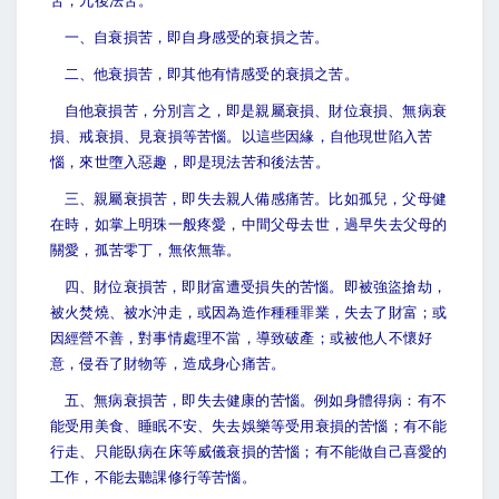
苦，九後法苦。
一、自衰損苦，即自身感受的衰損之苦。
二、他衰損苦，即其他有情感受的衰損之苦。
自他衰損苦，分別言之，即是親屬衰損、財位衰損、無病衰
損、戒衰損、見衰損等苦惱。以這些因緣，自他現世陷入苦
惱，來世墮入惡趣，即是現法苦和後法苦。
三、親屬衰損苦，即失去親人備感痛苦。比如孤兒，父母健
在時，如掌上明珠一般疼愛，中間父母去世，過早失去父母的
關愛，孤苦零丁，無依無靠。
四、財位衰損苦，即財富遭受損失的苦惱。即被強盜搶劫，
被火焚燒、被水沖走，或因為造作種種罪業，失去了財富；或
因經營不善，對事情處理不當，導致破產；或被他人不懷好
意，侵吞了財物等，造成身心痛苦。
五、無病衰損苦，即失去健康的苦惱。例如身體得病：有不
能受用美食、睡眠不安、失去娛樂等受用衰損的苦惱；有不能
行走、只能臥病在床等威儀衰損的苦惱；有不能做自己喜愛的
工作，不能去聽課修行等苦惱。