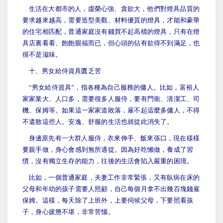
生活在大都市的人，虛榮心強、貪欲大，他們對燈具品質的
要求越來越高，需要造型美觀、材料優質的燈具，才能和豪華
的住宅相匹配，普通家庭沒有錢買不起高檔的燈具，只有在燈
具店裏看看、飽飽眼福而已，但心頭的佔有欲得不到滿足，也
很不是滋味。
十、男女給侍資具匱乏苦
“
男女給侍資具”，指各種為自己服務的傭人。比如，富裕人
家家業大、人口多，需要很多人服侍，要有門衛、清潔工、司
機、保姆等。如果這一家家道敗落，雇不起這麼多傭人，不得
不遣散這些人。安逸、舒服的生活也就從此消失了。
身邊原先有一大群人服侍，衣來伸手、飯來張口，現在樣樣
要親手做，身心會感到無所適從。因為好吃懶做，養成了習
慣，沒有獨立生存的能力，往後的生活會陷入嚴重的困境。
比如，一個普通家庭，夫妻工作非常緊張，又有臥病在床的
父母和年幼的孩子需要人照顧，自己每個月拿不出幾百塊錢雇
保姆。這樣，每天除了上班外，上要伺候父母，下要照看孩
子，身心疲憊不堪，非常苦惱。