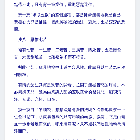
點帶不走，只有背一筆業債，重返惡趣還債。
想一想“求取五欲”的整個過程，都是徒勞無義地折磨自己，
費盡心力只是捕捉一個終將破滅的泡沫，對此，生起深深的悲
憫。
戍八、思惟七苦
複有七苦，一生苦，二老苦，三病苦，四死苦，五怨憎會
苦，六愛別離苦，七雖複希求而不得苦。
對此七苦，應具體按中士道內容思惟。此處只以生苦為例稍
作解釋。
有情的受生其實是眾苦的開端，拉開了無盡苦惑的序幕。不
必異想天開，認為由業惑支配的五取蘊會突發慈悲，顯現清
淨、安樂、永恆、自在。
摸一摸自己的腦袋，想想這是清淨的法嗎？冷靜地觀察一下
也會很悲哀，頭皮裏包裹的只有污穢的頭腦、腦髓，這是由精
血一步步發展而來的，哪來清淨呢？只不過我們迷亂地執為清
淨而已。