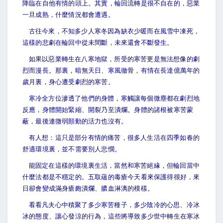
降臨在自他有情的頭上。其實，輪回流轉是很不自在的，惡業
一旦成熟，什麼情況都會遭遇。
古往今來，不知多少人寒冬因為缺衣少暖而在風雪中凍死，
這樣的悲劇在輪回中從未間斷，未來還會不斷發生。
如果以惡業轉生在八寒地獄，所受的寒苦更是無法想像的劇
烈而漫長。那裏，暗無天日、寒風徹骨，有情在長達億萬年的
歲月裏，身心遭受劇烈的寒苦。
寒冷全方位滲透了他們的身體，寒觸讓每個微塵都在劇烈地
反應，身體開始緊縮、開裂乃至潰爛。身體的諸根被寒苦蒙
蔽，最後連微弱顫動的活力也沒有。
有人想：這只是部分有情的痛苦，很多人生活在四季如春的
舒適環境裏，並不需要別人悲憫。
能固定在這樣的環境裏生活，當然和寒苦絕緣，但輪回當中
什麼法都是不穩定的。五取蘊的毒瘡今天看來保護得很好，來
日卻會變成滿身瘡皰潰爛、膿血淋漓的模樣。
看看凡夫心中積聚了多少寒苦種子，多少陰冷的心思、冷冰
冰的態度、讓心發涼的行為，這些將導致多少世中轉生在寒冰