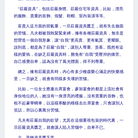
“
莊嚴資具”，包括莊嚴身體、莊嚴住宅等資具，比如，漂亮
的服飾、貴重的首飾、假髮、鞋帽、室內裝潢等等。
富貴人這方面的習氣重，一旦莊嚴資具匱乏，就有失去臉面
的苦惱。凡夫都被我執緊緊束縛，擁有各種莊嚴資具，無非是
想營造一個自我形象，讓“自我”更高貴、更有氣質、更耀眼。
說到底，都是為了莊嚴“自我”，讓別人尊重、羡慕。既然有這
樣的愛執，在缺乏莊嚴資具時，難免有“自我”受壓抑的痛苦。
自己感覺自卑，認為沒有了風光體面，得不到尊重。
總之，擁有莊嚴資具時，內心有多少種虛榮心滿足的快樂感
受，一旦缺乏，就會有同樣多失壞的苦惱。
比如，一位女士應邀出席宴會，參加宴會的都是上流社會有
身份地位的人，她沒有一身漂亮的禮服，沒有貴重的首飾，也
租不起豪華轎車，以這樣寒酸的模樣去出席宴會，只會讓別人
笑話，所以心裏萬分苦惱。
凡夫有莊嚴自我的欲望，尤其在這個重視包裝的時代裏，一
旦莊嚴資具匱乏，就會讓人陷入苦惱中，自卑不已。
六、器物資具匱乏苦