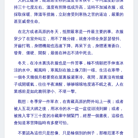
人的五蘊身，能適應生存的溫度非常狹窄，平均溫度必須保
持三十七度左右。溫度有所降低或升高，這時不加減衣服，或
採取保暖、降溫等措施，立刻會受到寒熱之苦的逼迫，嚴重的
甚至威脅生命。
在北方或者高原的冬天，抵禦嚴寒是一件最主要的事。衣服
穿少了在室外站立，用不了幾分鐘，就會冷得全身瑟瑟發抖、
牙齒打戰，身體機能也迅速下降。再呆下去，身體逐漸蒼白、
發青、僵硬、開裂，最後在神志不清中死去。
冬天，在冷水裏洗衣服也是一件苦事，極不情願把手伸進冰
涼的水中。颳風時，寒風刮在臉上像刀割一樣。生活在寒帶，
一個冬天幾個月都要窩在屋裏躲避寒冷。夜間，屋裏沒有燒爐
子或開暖氣，往往半夜凍醒，哆哆嗦嗦地度過不眠之夜。人在
業感前是如此脆弱渺小、不堪一擊。
觀想：冬季穿一件單衣，在青藏高原的野外站上一夜；或者
被人五花大綁之後，用冰冷的水一盆一盆從頭澆到腳；或者，
被推入零下三十度的冷藏庫中關緊門，經歷一個晝夜。這樣也
會知道寒苦降臨時有多麼可怕。
不要認為這些只是想像、只是極個別的例子，那種厄運不會