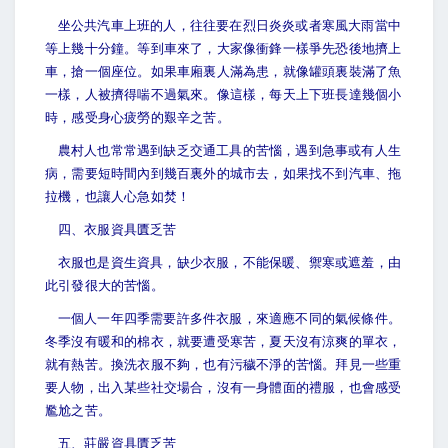
坐公共汽車上班的人，往往要在烈日炎炎或者寒風大雨當中
等上幾十分鐘。等到車來了，大家像衝鋒一樣爭先恐後地擠上
車，搶一個座位。如果車廂裏人滿為患，就像罐頭裏裝滿了魚
一樣，人被擠得喘不過氣來。像這樣，每天上下班長達幾個小
時，感受身心疲勞的艱辛之苦。
農村人也常常遇到缺乏交通工具的苦惱，遇到急事或有人生
病，需要短時間內到幾百裏外的城市去，如果找不到汽車、拖
拉機，也讓人心急如焚！
四、衣服資具匱乏苦
衣服也是資生資具，缺少衣服，不能保暖、禦寒或遮羞，由
此引發很大的苦惱。
一個人一年四季需要許多件衣服，來適應不同的氣候條件。
冬季沒有暖和的棉衣，就要遭受寒苦，夏天沒有涼爽的單衣，
就有熱苦。換洗衣服不夠，也有污穢不淨的苦惱。拜見一些重
要人物，出入某些社交場合，沒有一身體面的禮服，也會感受
尷尬之苦。
五、莊嚴資具匱乏苦