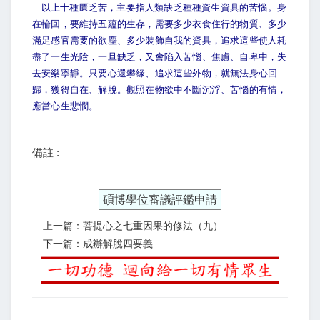
以上十種匱乏苦，主要指人類缺乏種種資生資具的苦惱。身
在輪回，要維持五蘊的生存，需要多少衣食住行的物質、多少
滿足感官需要的欲塵、多少裝飾自我的資具，追求這些使人耗
盡了一生光陰，一旦缺乏，又會陷入苦惱、焦慮、自卑中，失
去安樂寧靜。只要心還攀緣、追求這些外物，就無法身心回
歸，獲得自在、解脫。觀照在物欲中不斷沉浮、苦惱的有情，
應當心生悲憫。
備註 :
碩博學位審議評鑑申請
上一篇：菩提心之七重因果的修法（九）
下一篇：成辦解脫四要義