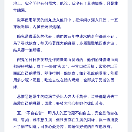
地上。獄卒問他有何需求，他說：我沒有了其他知覺，只是非
常饑渴。
獄卒便用滾燙的鐵丸放入他口中，把烊銅水灌入口腔，一直
穿喉過腸，內臟被燒得焦爛。
餓鬼是饑渴苦的代表，他們數百年中連水的名字都聽不到，
為了尋找飲食，每天拖著龐大的身軀，步履艱難地四處奔波，
結果卻一無所獲。
餓鬼的日日夜夜都是伴隨饑渴而度過的，他們的身體連血肉
都變得枯槁，成了一個個“火炭”。平常口乾舌燥，常常伸出舌
頭舐自己的嘴唇。即使得到一點飲食，如針孔般的咽喉，能受
用多少呢？況且，吃進去也在體內燃燒，全部成了受苦的因
緣。
思惟惡趣眾生的乾渴苦受比人強大千萬倍，這些都是過去世
慈愛自己的母親，因此，要發大悲心把她們拔出苦海。
五、“不自在苦”，即凡夫的五取蘊不由自主，完全是他自在
轉。譬如，雖不想生病，但只要存在生病的因緣，就一直擺脫
不了病苦糾纏，日夜心憂身苦，連睡個好覺的自在也沒有。