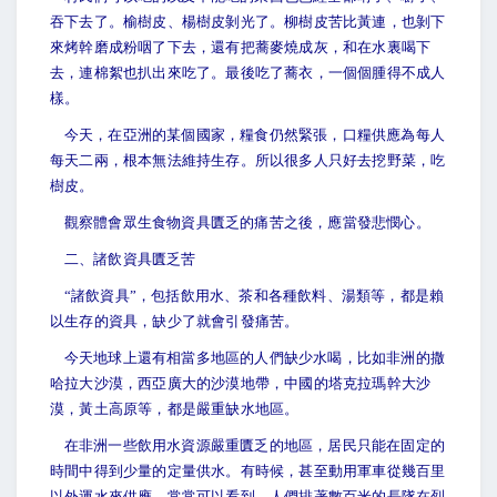
吞下去了。榆樹皮、楊樹皮剝光了。柳樹皮苦比黃連，也剝下
來烤幹磨成粉咽了下去，還有把蕎麥燒成灰，和在水裏喝下
去，連棉絮也扒出來吃了。最後吃了蕎衣，一個個腫得不成人
樣。
今天，在亞洲的某個國家，糧食仍然緊張，口糧供應為每人
每天二兩，根本無法維持生存。所以很多人只好去挖野菜，吃
樹皮。
觀察體會眾生食物資具匱乏的痛苦之後，應當發悲憫心。
二、諸飲資具匱乏苦
“
諸飲資具”，包括飲用水、茶和各種飲料、湯類等，都是賴
以生存的資具，缺少了就會引發痛苦。
今天地球上還有相當多地區的人們缺少水喝，比如非洲的撒
哈拉大沙漠，西亞廣大的沙漠地帶，中國的塔克拉瑪幹大沙
漠，黃土高原等，都是嚴重缺水地區。
在非洲一些飲用水資源嚴重匱乏的地區，居民只能在固定的
時間中得到少量的定量供水。有時候，甚至動用軍車從幾百里
以外運水來供應。常常可以看到，人們排著數百米的長隊在烈