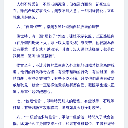
人都不想受苦，不願老病死衰，但在業力面前，卻毫無自
在。雖然希望好事長久，無奈不隨人意，一旦因緣變化，立即
就會現起痛苦。
六、“自逼惱苦”，指無系等外道類自我折磨的痛苦。
佛世時，有一類“尼乾子”外道，裸體不穿衣服，以五熱燒身
（在身體四周燒上火，頭上以太陽炙烤）來受苦。他們認為自
己有罪業，受苦就可以清淨。其實，沒人逼他這樣做，都是自
我折磨，這叫“自逼惱苦”。
從古至今，不計其數的眾生進入外道把顛倒戒禁執著為解脫
道，他們的行為稀奇古怪，有些學豬狗的行為，有些跳崖、集
體自殺，有些金雞獨立，有些不吃不喝。只要他們還沒有破除
戒禁取見，就會一直這樣無意義地折磨自己。觀照眾生迷失正
道，應當生起強烈悲心。
七、“他逼惱苦”，即時時受別人的逼惱。有些以手、石塊等
打擊，有些以語言攻擊謾駡，還有如夏天蚊子叮咬等。
八、“一類威儀多時住苦”，即做一種威儀，時間久了就會苦
惱。比如坐久了身體支撐不住，如果有脊椎錯位、坐骨神經等