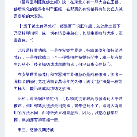
《曼殊室利莊嚴佛土經》說：在東北方有一尊大自在王佛，
佛所教化的世界名叫千莊嚴，在那裏的有情都具有如比丘入滅
盡定般的大安樂。
【“設于彼土修淨梵行，經過百千俱胝年歲，若於此土最下
乃至於彈指頃，緣一切有情發生慈心，其所生福較前尤多，況
晝夜住。”】
此段是較量功德。一是在安樂世界裏，持續萬億年修持清淨
梵行，一是在此穢土下至一彈指頃的短暫時間中，緣一切有情
生起慈心，後者福德遠遠超勝前者，何況日夜安住慈心。
在安樂世界修梵行和在惡濁世界修慈心是兩種修法，後者一
彈指頃的修行竟超過前者萬億年的久修，說明“慈”法是一種能
力極大、能迅速成就功德之妙法。
比如，通過網路發短信，可以瞬間從青藏高原發送到太平洋
彼岸，但叫郵遞員徒步走到美國，幾年也到不了。這是因為運
用的方法不同，而導致效果相差懸殊。因此，以慈心修集功
德，就如擁有加速器一般。
申三、慈勝長期持戒