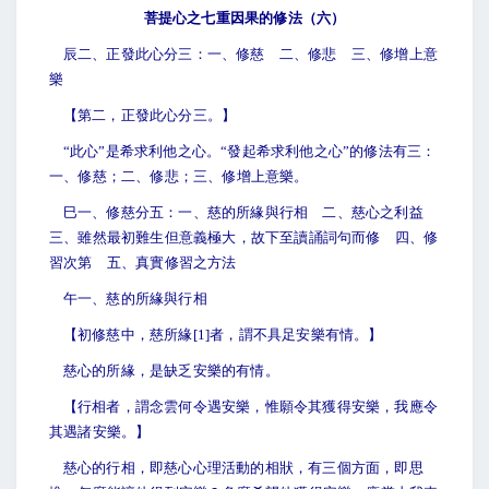
菩提心之七重因果的修法（六）
辰二、正發此心分三：一、修慈 二、修悲 三、修增上意
樂
【第二，正發此心分三。】
“
此心”是希求利他之心。“發起希求利他之心”的修法有三：
一、修慈；二、修悲；三、修增上意樂。
巳一、修慈分五：一、慈的所緣與行相 二、慈心之利益
三、雖然最初難生但意義極大，故下至讀誦詞句而修 四、修
習次第 五、真實修習之方法
午一、慈的所緣與行相
【初修慈中，慈所緣[1]者，謂不具足安樂有情。】
慈心的所緣，是缺乏安樂的有情。
【行相者，謂念雲何令遇安樂，惟願令其獲得安樂，我應令
其遇諸安樂。】
慈心的行相，即慈心心理活動的相狀，有三個方面，即思