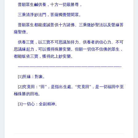
普願眾生鹹供養，十方一切最勝尊，
三乘清淨妙法門，菩薩獨覺聲聞眾。
普願眾生都能虔誠普供十方諸佛、三乘微妙聖法以及聲緣菩
薩聖僧。
供養三寶，以三寶不可思議加持力、供養者的信心力、不可
思議緣起力，可以獲得殊勝安樂。但願一切信不信佛的眾生，
都能皈依三寶，獲得此上妙安樂。
--------------------------------------------------------------------------------
[1]
所緣：對象。
[2]
究竟田：“田”，是指出生處。“究竟田”，是一切福田中至
極殊勝的田地。
[3]
一切心：全副精神。