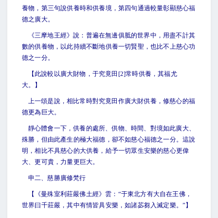
養物，第三句說供養時和供養境，第四句通過較量彰顯慈心福
德之廣大。
《三摩地王經》說：普遍在無邊俱胝的世界中，用盡不計其
數的供養物，以此持續不斷地供養一切賢聖，也比不上慈心功
德之一分。
【此說較以廣大財物，于究竟田[2]常時供養，其福尤
大。】
上一頌是說，相比常時對究竟田作廣大財供養，修慈心的福
德更為巨大。
靜心體會一下，供養的處所、供物、時間、對境如此廣大、
殊勝，但由此產生的極大福德，卻不如慈心福德之一分。這說
明，相比不具慈心的大供養，給予一切眾生安樂的慈心更偉
大、更可貴，力量更巨大。
申二、慈勝廣修梵行
【《曼殊室利莊嚴佛土經》雲：“于東北方有大自在王佛，
世界曰千莊嚴，其中有情皆具安樂，如諸苾芻入滅定樂。”】