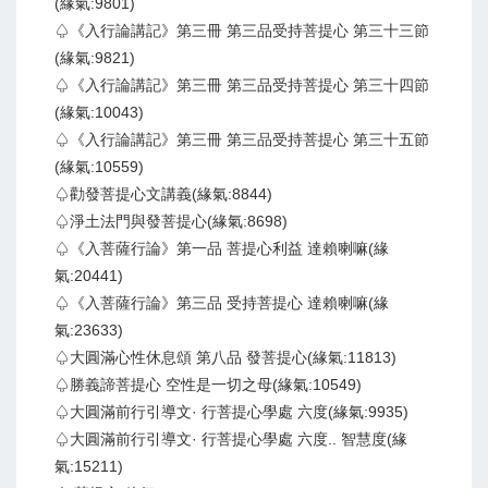
(緣氣:9801)
♤《入行論講記》第三冊 第三品受持菩提心 第三十三節
(緣氣:9821)
♤《入行論講記》第三冊 第三品受持菩提心 第三十四節
(緣氣:10043)
♤《入行論講記》第三冊 第三品受持菩提心 第三十五節
(緣氣:10559)
♤勸發菩提心文講義(緣氣:8844)
♤淨土法門與發菩提心(緣氣:8698)
♤《入菩薩行論》第一品 菩提心利益 達賴喇嘛(緣
氣:20441)
♤《入菩薩行論》第三品 受持菩提心 達賴喇嘛(緣
氣:23633)
♤大圓滿心性休息頌 第八品 發菩提心(緣氣:11813)
♤勝義諦菩提心 空性是一切之母(緣氣:10549)
♤大圓滿前行引導文· 行菩提心學處 六度(緣氣:9935)
♤大圓滿前行引導文· 行菩提心學處 六度.. 智慧度(緣
氣:15211)