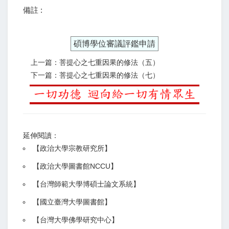
備註 :
碩博學位審議評鑑申請
上一篇：菩提心之七重因果的修法（五）
下一篇：菩提心之七重因果的修法（七）
延伸閱讀：
【
政治大學宗教研究所
】
【政治大學圖書館NCCU
】
【
台灣師範大學博碩士論文系統
】
【
國立臺灣大學圖書館
】
【
台灣大學佛學研究中心
】