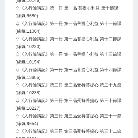
(緣氣:10146)
♤《入行論講記》第一冊 第一品 菩提心利益 第十節課
(緣氣:9680)
♤《入行論講記》第一冊 第一品菩提心利益 第十一節課
(緣氣:11004)
♤《入行論講記》第一冊 第一品菩提心利益 第十二節課
(緣氣:10230)
♤《入行論講記》第一冊 第一品菩提心利益 第十三節課
(緣氣:10154)
♤《入行論講記》第一冊 第一品菩提心利益 第十四節課
(緣氣:13885)
♤《入行論講記》第三冊 第三品受持菩提心 第二十九節
(緣氣:10238)
♤《入行論講記》第三冊 第三品受持菩提心 第三十節課
(緣氣:10227)
♤《入行論講記》第三冊 第三品受持菩提心 第三十一節
(緣氣:9654)
♤《入行論講記》第三冊 第三品受持菩提心 第三十二節