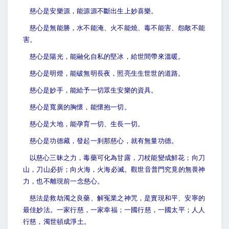
慈心是安樂源，能源源不斷出生上妙喜樂。
慈心是無能勝，水不能淹、火不能燒、毒不能害、怨敵不能
害。
慈心是陽光，能融化自私的堅冰，給世間帶來溫暖。
慈心是明燈，能破無明長夜，照亮生生世世的道路。
慈心是妙手，能給予一切眾生安樂的資具。
慈心是寬廣的胸懷，能懷抱一切。
慈心是大地，能孕育一切、生長一切。
慈心是功德藏，發起一刹那慈心，就有無量功德。
以慈心三昧之力，毒藥可化為甘露，刀杖能變成鮮花；向刀
山，刀山必折；向火海，火海必滅。觀世音普門究竟的無畏神
力，也不離現前一念慈心。
慈法是救劫濁之良藥、解冤業之神咒，是實現和平、安寧的
最佳妙法。一家行慈，一家幸福；一國行慈，一國太平；人人
行慈，濁世頓成淨土。