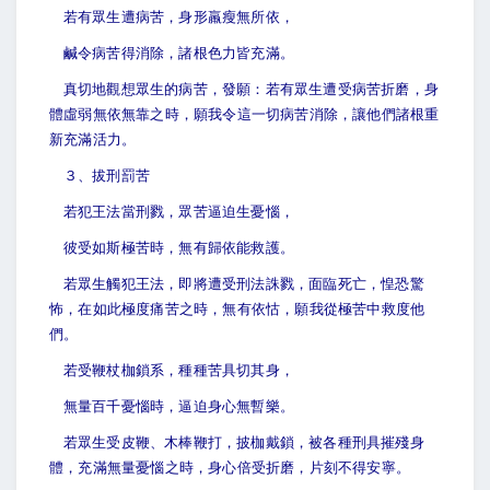
若有眾生遭病苦，身形羸瘦無所依，
鹹令病苦得消除，諸根色力皆充滿。
真切地觀想眾生的病苦，發願：若有眾生遭受病苦折磨，身
體虛弱無依無靠之時，願我令這一切病苦消除，讓他們諸根重
新充滿活力。
３、拔刑罰苦
若犯王法當刑戮，眾苦逼迫生憂惱，
彼受如斯極苦時，無有歸依能救護。
若眾生觸犯王法，即將遭受刑法誅戮，面臨死亡，惶恐驚
怖，在如此極度痛苦之時，無有依怙，願我從極苦中救度他
們。
若受鞭杖枷鎖系，種種苦具切其身，
無量百千憂惱時，逼迫身心無暫樂。
若眾生受皮鞭、木棒鞭打，披枷戴鎖，被各種刑具摧殘身
體，充滿無量憂惱之時，身心倍受折磨，片刻不得安寧。