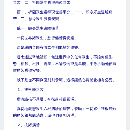
善果 二、祈願眾生獲得未來善果
酉一、祈願眾生獲得現世善果分二：一、願令眾生遠離痛
苦 二、願令眾生獲得安樂
戍一、願令眾生遠離痛苦
一切世界諸眾生，悉皆離苦得安樂。
這是總的普願有情眾生都能離苦得樂。
邊念邊誠摯地祈願：無邊世界中的任何眾生，不論何種形
態、相貌、根性、壽量，不論崇高或是卑賤，平等祈願他們遠
離痛苦獲得安樂。
以下是從不同側面別別發願，這樣讓慈心具體化極有必要。
１、拔根缺之苦
所有諸根不具足，令彼身相皆圓滿。
真切地觀想眾生六根殘缺的痛苦，發願：一切眾生諸根殘缺
的痛苦都無餘消盡，讓他們身相圓滿。
２、拔諸病苦