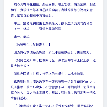
慈心具有淨化相續、產生喜樂、增上功德、消除業障、創造
和平、實現淨土等不可思議的功德，所以應將慈心視為如意
寶，讓它在心相續中真實生起。
午三、雖然最初難生但意義極大，故下至讀誦詞句而修分
二：一、總說 二、引經文具體解釋
未一、總說
【故雖難生，然須勵力。】
因為慈心功德極為殊勝，所以即便難以生起，也要努力。
《雜阿含經》中，世尊問比丘：你們認為指甲上的土多，還
是大地土多？
諸比丘回答：世尊，指甲上的土很少，大地土無量。
佛告訴比丘：能數數下至一彈指頃對一切眾生修慈心的人，
只有指甲上的土那麼多；不能數數下至一彈指頃對一切眾生修
慈心的人，如大地土那麼多。所以，諸比丘，應時常對一切眾
生修習慈心。
【《集學論》說：當一切心[3]思惟金光明中，開示修習慈