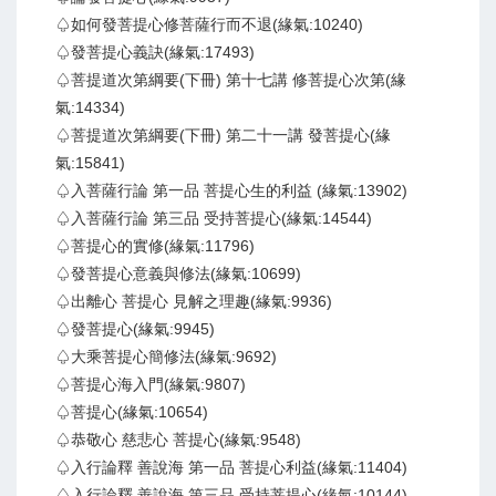
♤如何發菩提心修菩薩行而不退(緣氣:10240)
♤發菩提心義訣(緣氣:17493)
♤菩提道次第綱要(下冊) 第十七講 修菩提心次第(緣
氣:14334)
♤菩提道次第綱要(下冊) 第二十一講 發菩提心(緣
氣:15841)
♤入菩薩行論 第一品 菩提心生的利益 (緣氣:13902)
♤入菩薩行論 第三品 受持菩提心(緣氣:14544)
♤菩提心的實修(緣氣:11796)
♤發菩提心意義與修法(緣氣:10699)
♤出離心 菩提心 見解之理趣(緣氣:9936)
♤發菩提心(緣氣:9945)
♤大乘菩提心簡修法(緣氣:9692)
♤菩提心海入門(緣氣:9807)
♤菩提心(緣氣:10654)
♤恭敬心 慈悲心 菩提心(緣氣:9548)
♤入行論釋 善說海 第一品 菩提心利益(緣氣:11404)
♤入行論釋 善說海 第三品 受持菩提心(緣氣:10144)