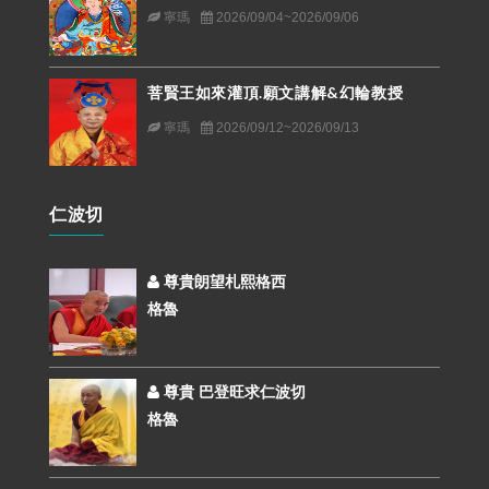
寧瑪
2026/09/04~2026/09/06
菩賢王如來灌頂.願文講解&幻輪教授
寧瑪
2026/09/12~2026/09/13
仁波切
尊貴朗望札熙格西
格魯
尊貴 巴登旺求仁波切
格魯