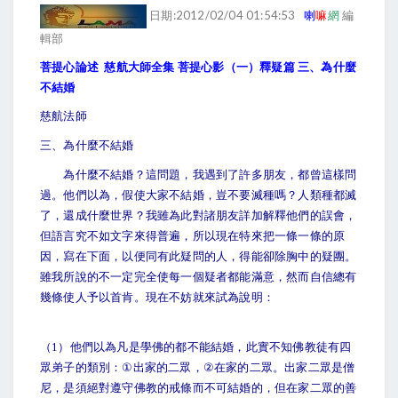
日期:2012/02/04 01:54:53
喇
嘛
網
編
輯部
慈航大師全集 菩提心影（一）釋疑篇 三、為什麼
菩提心論述
不結婚
慈航法師
三、為什麼不結婚
為什麼不結婚？這問題，我遇到了許多朋友，都曾這樣問
過。他們以為，假使大家不結婚，豈不要滅種嗎？人類種都滅
了，還成什麼世界？我雖為此對諸朋友詳加解釋他們的誤會，
但語言究不如文字來得普遍，所以現在特來把一條一條的原
因，寫在下面，以便同有此疑問的人，得能卻除胸中的疑團。
雖我所說的不一定完全使每一個疑者都能滿意，然而自信總有
幾條使人予以首肯。現在不妨就來試為說明：
（1）他們以為凡是學佛的都不能結婚，此實不知佛教徒有四
眾弟子的類別：
①
出家的二眾，
②
在家的二眾。出家二眾是僧
尼，是須絕對遵守佛教的戒條而不可結婚的，但在家二眾的善