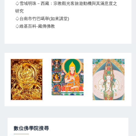
♤雪域明珠－西藏：宗教觀光客旅遊動機與其滿意度之
研究
♤台南市竹巴噶舉(如來講堂)
♤維基百科-藏傳佛教
數位佛學院搜尋