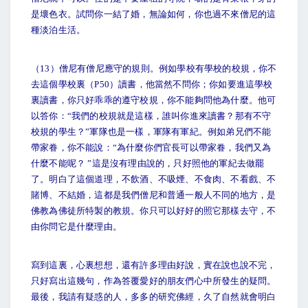
是壞色衣。試問你一結了婚，無論如何，你也過不來僧尼的這
種淡泊生活。
（13）僧尼有僧尼應守的規則。例如學校有學校的校規，你不
去這個學校裏（P50）讀書，他當然不問你；你如要進這學校
裏讀書，你只好乖乖的遵守校規，你不能夠問他為什麼。他可
以答你：“我們的校規就是這樣，誰叫你進來讀書？那有不守
校規的學生？”軍隊也是一樣，軍隊有軍紀。例如弟兄們不能
帶家眷，你不能說：“為什麼你們官長可以帶家眷，我們又為
什麼不能呢？ ”這是沒有理由說的，只好照他的軍紀去做罷
了。明白了這個道理，不飲酒、不吸煙、不食肉、不看戲、不
賭博、不結婚，這都是我們僧尼和普通一般人不同的地方，是
佛教為佛徒所特製的教規。你只可以好好的照它那樣去守，不
由你問它是什麼理由。
寫到這裏，心裏想想，還有許多理由好說，實在說也說不完，
只好寫出這幾句，作為答覆愛好的朋友們心中所發生的疑問。
最後，我請有疑惑的人，多多的研究佛經，久了自然就會明白