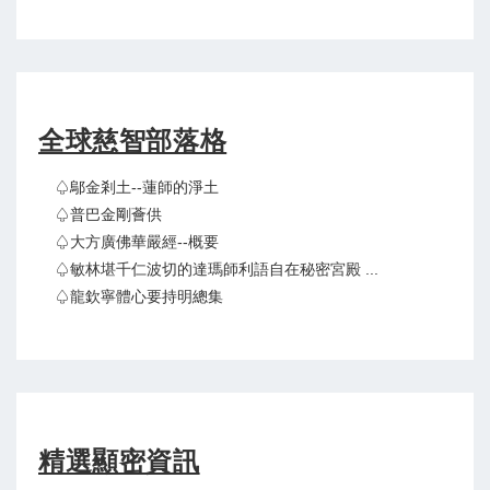
全球慈智部落格
♤鄔金剎土--蓮師的淨土
♤普巴金剛薈供
♤大方廣佛華嚴經--概要
♤敏林堪千仁波切的達瑪師利語自在秘密宮殿 ...
♤龍欽寧體心要持明總集
精選顯密資訊