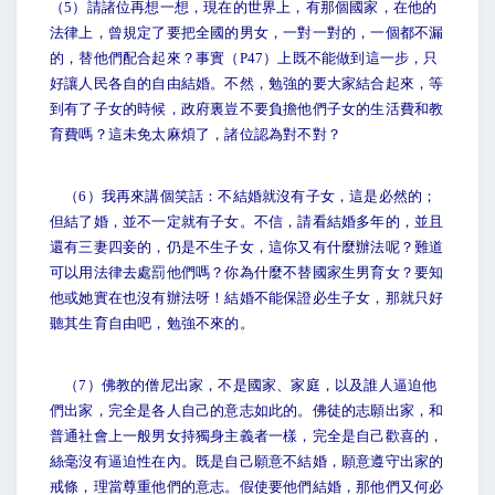
（5）請諸位再想一想，現在的世界上，有那個國家，在他的
法律上，曾規定了要把全國的男女，一對一對的，一個都不漏
的，替他們配合起來？事實（P47）上既不能做到這一步，只
好讓人民各自的自由結婚。不然，勉強的要大家結合起來，等
到有了子女的時候，政府裏豈不要負擔他們子女的生活費和教
育費嗎？這未免太麻煩了，諸位認為對不對？
（6）我再來講個笑話：不結婚就沒有子女，這是必然的；
但結了婚，並不一定就有子女。不信，請看結婚多年的，並且
還有三妻四妾的，仍是不生子女，這你又有什麼辦法呢？難道
可以用法律去處罰他們嗎？你為什麼不替國家生男育女？要知
他或她實在也沒有辦法呀！結婚不能保證必生子女，那就只好
聽其生育自由吧，勉強不來的。
（7）佛教的僧尼出家，不是國家、家庭，以及誰人逼迫他
們出家，完全是各人自己的意志如此的。佛徒的志願出家，和
普通社會上一般男女持獨身主義者一樣，完全是自己歡喜的，
絲毫沒有逼迫性在內。既是自己願意不結婚，願意遵守出家的
戒條，理當尊重他們的意志。假使要他們結婚，那他們又何必