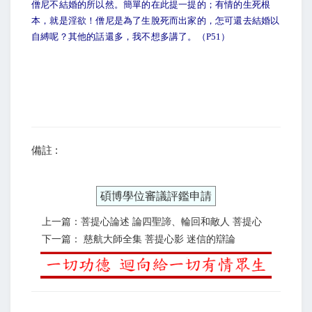
僧尼不結婚的所以然。簡單的在此提一提的；有情的生死根
本，就是淫欲！僧尼是為了生脫死而出家的，怎可還去結婚以
自縛呢？其他的話還多，我不想多講了。（P51）
備註 :
碩博學位審議評鑑申請
上一篇：菩提心論述 論四聖諦、輪回和敵人 菩提心
下一篇： 慈航大師全集 菩提心影 迷信的辯論