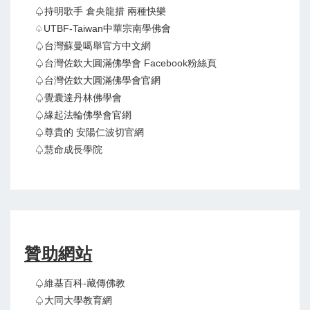
♤持明歌手 倉央龍措 兩種快樂
♤UTBF-Taiwan中華宗南學佛會
♤台灣蘇曼噶舉官方中文網
♤台灣佐欽大圓滿佛學會 Facebook粉絲頁
♤台灣佐欽大圓滿佛學會官網
♤覺囊達丹林佛學會
♤緣起法輪佛學會官網
♤尊貴的 安陽仁波切官網
♤慧命成長學院
贊助網站
♤維基百科-藏傳佛教
♤大同大學教育網