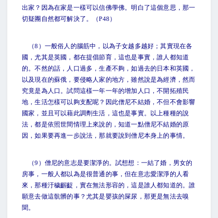
出家？因為在家是一樣可以信佛學佛。明白了這個意思，那一
切疑團自然都可解決了。（P48）
（8）一般俗人的腦筋中，以為子女越多越好；其實現在各
國，尤其是英國，都在提倡節育，這也是事實，誰人都知道
的。不然的話，人口過多，生產不夠，如過去的日本和英國，
以及現在的蘇俄，要侵略人家的地方，雖然說是為經濟，然而
究竟是為人口。試問這樣一年一年的增加人口，不開拓殖民
地，生活怎樣可以夠支配呢？因此僧尼不結婚，不但不會影響
國家，並且可以藉此調劑生活，這也是事實。以上種種的說
法，都是依照世間情理上來說的，知道一點僧尼不結婚的原
因，如果要再進一步說法，那就要說到僧尼本身上的事情。
（9）僧尼的意志是要潔淨的。試想想：一結了婚，男女的
房事，一般人都以為是很普通的事，但在意志愛潔淨的人看
來，那種汙穢齷齪，實在無法形容的，這是誰人都知道的。誰
願意去做這骯髒的事？尤其是嬰孩的屎尿，那更是無法去嗅
聞。