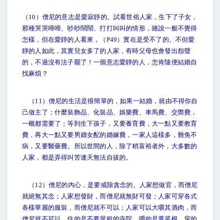
（10）僧尼的意志是愛寂靜的。試看世俗人家，生下了子女，
那種哭哭啼啼、吵吵鬧鬧、打打叫叫的情形，雖說一般不覺得
怎樣，但在愛靜的人看來，（P49）實在是受不了的。不但愛
靜的人如此，其實兒女多了的人家，有時父母也會發出怨聲
的，不過沒有法子罷了！一個意志愛靜的人，怎肯隨便結婚自
找麻煩？
（11）僧尼的生活是很簡單的，如果一結婚，就由不得你自
己做主了；什麼裝飾品、化裝品、娛樂費、車馬費、交際費，
一概都需要了；等到生下孩子，又要養育費，大一點又要教育
費，再大一點又要男婚女配的婚嫁費，一家人這樣多，難免不
病，又要醫藥費。所以世間的人，除了稍富裕者外，大多數的
人家，都是弄得叫苦連天無法自拔的。
（12）僧尼的內心，是要戒除貪念的。人家想做官，而僧尼
就絕無其念；人家想發財，而僧尼就無財可發；人家可穿各式
各樣華麗的服裝，而僧尼就不可以；人家可以大嚼其酒肉，而
僧尼就不可以。住的是不要屋租的寺院，嚼的是菁菜根，穿的