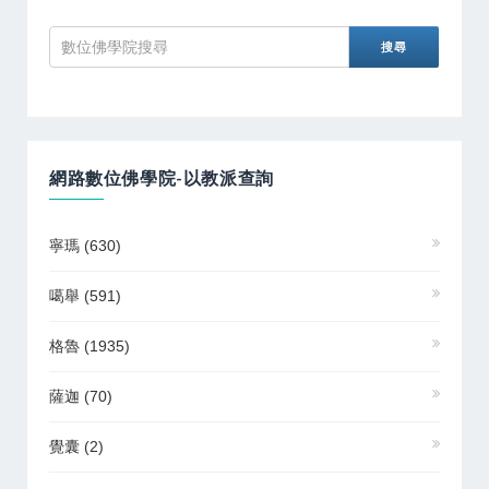
網路數位佛學院-以教派查詢
寧瑪
(630)
噶舉
(591)
格魯
(1935)
薩迦
(70)
覺囊
(2)