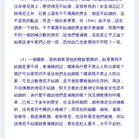
注在僧尼身上，覺得僧尼不結婚，是很奇怪的！於是就忘記了
除僧尼之外，社會上還有千千萬萬的男女，都是不結婚的。這
不是我的亂說，而是一個社會事實。你（P46）如不信，請去
調查一下就知。千千萬萬不結婚的男女都不會滅種，而萬中數
不到一個的極少數的僧尼，說他們會滅種，這豈是公平之論？
如果說者午夜捫心想一想，恐怕自己也會覺得不平吧？一笑。
（4）一個國家，當然都希望他的種族繁榮的，如果覺得不
結婚是要不得，會滅種的話，國家為什麼不禁止人民出家呢？
雖許可出家而仍不逼迫他們去結婚呢？國家既不禁止人民出
家，可見少數僧尼不結婚，是不會影響種族的生存的。再說，
不但佛教的僧尼不結婚，即天主教的主教神父和修道女也是不
結婚的，為什麼不聽說他們是滅種的呢？況且佛教傳到中國
來，已有二千多年的歷史，在這長時期間，都有僧尼住持佛教
的，沒有看見中國的人種滅了；而現在的錫蘭、緬甸、暹羅、
安南等，都是佛教國，都有僧尼，也沒有看見他們滅種。所以
說僧尼不結婚就會滅種的話，實在是杞人憂天，大可不必的。