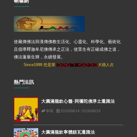
喇嘛網
使藏傳佛法與漢傳佛教生活化、心靈化、科學化、藝術化
且倡導釋迦牟尼佛傳承之正法，使眾生有正確成佛之道，
佛法蓬蓽生輝，永續發展。
Since1999 您是第
大德人次
熱門法訊
大圓滿龍欽心髓-阿彌陀佛淨土遷識法
寧瑪
2026/08/14~2026/08/16
大圓滿龍欽寧體頗瓦遷識法