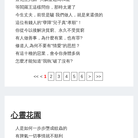
等閻羅王這樣問你，那時太遲了
今生丈夫，前世是驢 我們做人，就是來還債的
這位有錢人的“孽障”兒子真“孝順”！
你從今以後解決貧窮、永久不受貧窮
有人做善事，為什麼有業，也有罪?
修道人,為何不要有"情愛"的思想？
有這十種的惡業，會令你身體多病
怎麼才能知道“我執”破了沒有?
<<
<
1
2
3
4
5
6
>
>>
心靈花園
人是如何一步步墮成蚊蟲的
有脾氣一切事情就不順利