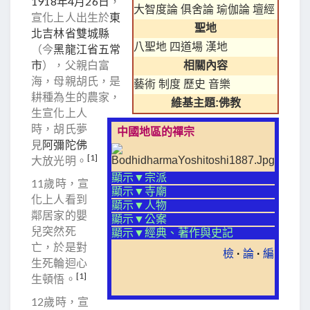
1918年
4月26日
，
大智度論
俱舍論
瑜伽論
壇經
宣化上人出生於
東
聖地
北
吉林省
雙城縣
八聖地
四道場
漢地
（今
黑龍江省
五常
市
），父親白富
相關內容
海，母親胡氏，是
藝術
制度
歷史
音樂
耕種為生的農家，
維基主題:佛教
生宣化上人
時，胡氏夢
中國地區的禪宗
見
阿彌陀佛
[1]
大放光明。
顯示▼
宗派
11歲時，宣
顯示▼
寺廟
化上人看到
顯示▼
人物
鄰居家的嬰
顯示▼
公案
兒突然死
顯示▼
經典、著作與史記
亡，於是對
檢
·
論
·
編
生死輪迴心
[1]
生頓悟。
12歲時，宣