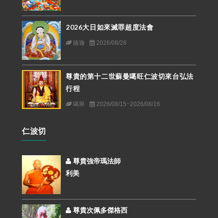
2026大日如來滅罪超度法會
薩迦
2026/08/28
尊貴的第十二世蘇曼噶旺仁波切來台弘法
行程
噶舉
2026/08/15~2026/08/16
仁波切
尊貴強帝瑪法師
利美
尊貴次佩多傑格西