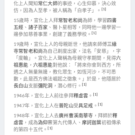
化上人聞知
常仁大師
的事迹，心生仰慕，決心效
[1]
仿，因為人至孝，被人稱為「白孝子」。
15歲時，宣化上人拜
常智老和尚
為師，學習
四書
五經
、
諸子百家
、醫卜星相等，同時他一邊學習一
[1]
邊參加慈善事業，創建了義務學校。
19歲時，宣化上人的母親逝世，他請來師傅
三緣
寺
常智老和尚
為自己剃度出家，法名「安慈」，字
「度輪」。宣化上人聲稱為母親守孝期間，見得
六
祖
惠能
，
六祖惠能
對他說：「將來你會到西方，所
遇之人無量無邊，教化眾生，如恆河沙，不可悉
數，此是西方佛法崛起之徵象。」於是，他隱居於
[1]
長白山
支脈
彌陀洞
，潛心修行。
[1]
1946年，宣化上人前往參拜
釋虛雲
。
[1]
1947年，宣化上人在
普陀山
受
具足戒
。
1948年，宣化上人去
廣州
曹溪
南華寺
，拜師於
釋
虛雲
，成為
溈仰宗
第九代傳人、
摩訶迦葉
初祖傳承
[1]
的第四十五代。