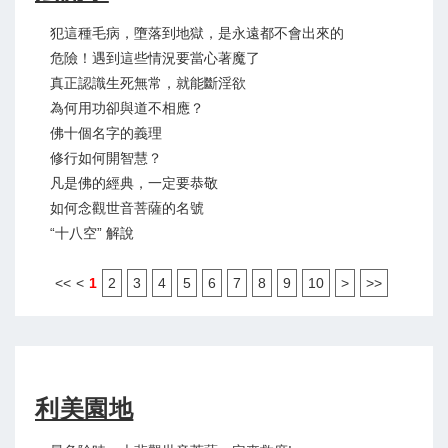
犯這種毛病，墮落到地獄，是永遠都不會出來的
危險！遇到這些情況要當心著魔了
真正認識生死無常，就能斷淫欲
為何用功卻與道不相應？
佛十個名字的義理
修行如何開智慧？
凡是佛的經典，一定要恭敬
如何念觀世音菩薩的名號
“十八空” 解說
<<
<
1
2
3
4
5
6
7
8
9
10
>
>>
利美園地