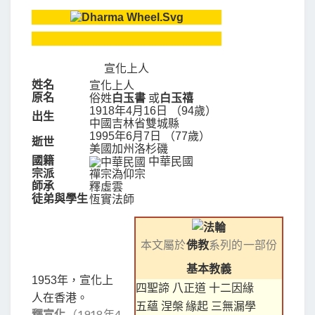
宣化上人
姓名
宣化上人
原名
俗姓
白玉書
或
白玉禧
1918年4月16日
（94歲）
出生
中國
吉林省
雙城縣
1995年6月7日 （77歲）
逝世
美國
加州
洛杉磯
國籍
中華民國
宗派
禪宗
溈仰宗
師承
釋虛雲
徒弟與學生
恆實法師
本文屬於
佛教
系列的一部份
基本教義
1953年，宣化上
四聖諦
八正道
十二因緣
人在香港。
五蘊
涅槃
緣起
三無漏學
釋宣化
（1918年4