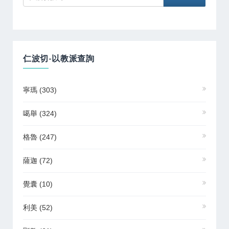
仁波切-以教派查詢
寧瑪
(303)
噶舉
(324)
格魯
(247)
薩迦
(72)
覺囊
(10)
利美
(52)