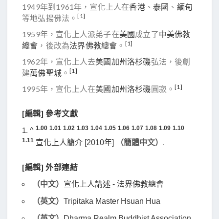
1949年到1961年，宣化上人在
香港
、
泰國
、
緬甸
[1]
等地弘揚佛法。
1959年，宣化上人派弟子在
美國
成立了
中美佛教
[1]
總會
，後改為
法界佛教總會
。
1962年，宣化上人去
美國
加州
洛杉磯
弘法，後創
[1]
建
萬佛聖城
。
[1]
1995年，宣化上人在
美國
加州
洛杉磯
圓寂。
[
編輯
]
參考文獻
1.00
1.01
1.02
1.03
1.04
1.05
1.06
1.07
1.08
1.09
1.10
^
1.11
宣化上人簡介
[2010年]
（簡體中文）
.
[
編輯
]
外部連結
（中文）
宣化上人講述
- 法界佛教總會
（英文）
Tripitaka Master Hsuan Hua
（英文）
Dharma Realm Buddhist Association