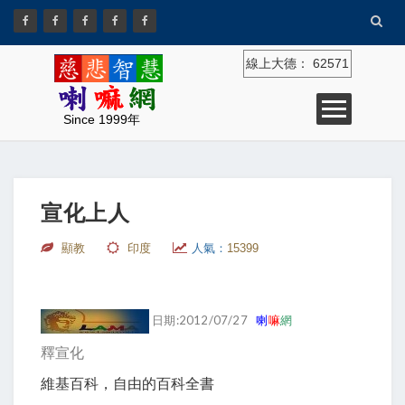
線上大德：
62571
Since 1999年
宣化上人
顯教
印度
人氣：
15399
日期:2012/07/27
喇
嘛
網
釋宣化
維基百科，自由的百科全書