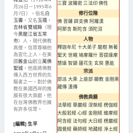
三寶
波羅密
三法印
佛性
月26日－1995年6
月7日），俗名
白
修行位階
玉書
，又名
玉禧
，
佛
菩薩
辟支佛
阿羅漢
吉林省
雙城縣
（現
阿那含
斯陀含
須陀洹
今
黑龍江省
五常
人物
市
）人，現代佛教
高僧，信眾尊稱他
釋迦牟尼
十大弟子
龍樹
無著
為宣化上人，在美
聖天
世親
鳩摩羅什
菩提達摩
國
舊金山
創立
萬佛
慧遠
智顗
蓮花生
玄奘
惠能
聖城
，他是將佛教
宗派
傳入西方世界的先
部派
大乘
上座部
顯教
金剛乘
驅者之一，對於佛
藏傳
漢傳
教在美國西岸的推
展有很大貢獻，他
佛教典籍
在台灣佛教界也擁
法華經
華嚴經
涅槃經
楞伽經
有許多信眾。
大般若經
心經
金剛經
維摩經
阿含經
法句經
大日經
楞嚴經
[
編輯
]
生平
圓覺經
藥師經
地藏經
淨土經