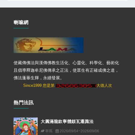
喇嘛網
使藏傳佛法與漢傳佛教生活化、心靈化、科學化、藝術化
且倡導釋迦牟尼佛傳承之正法，使眾生有正確成佛之道，
佛法蓬蓽生輝，永續發展。
Since1999 您是第
大德人次
熱門法訊
大圓滿龍欽寧體頗瓦遷識法
寧瑪
2026/09/04~2026/09/06