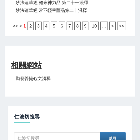
妙法蓮華經 如來神力品 第二十一淺釋
妙法蓮華經 常不輕菩薩品第二十淺釋
<<
<
1
2
3
4
5
6
7
8
9
10
...
>
>>
相關網站
勸發菩提心文淺釋
仁波切搜尋