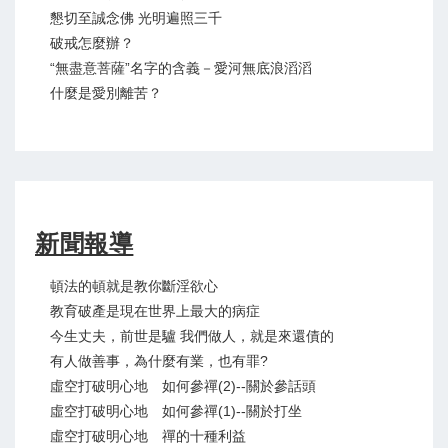
懇切至誠念佛 光明遍照三千
破戒怎麼辦？
“無盡意菩薩”名字的含義－愛河無底浪滔滔
什麼是愛別離苦？
新聞報導
頓法的頓就是教你斷淫欲心
教育破產是現在世界上最大的病症
今生丈夫，前世是驢 我們做人，就是來還債的
有人做善事，為什麼有業，也有罪?
虛空打破明心地 如何參禪(2)--關於參話頭
虛空打破明心地 如何參禪(1)--關於打坐
虛空打破明心地 禪的十種利益