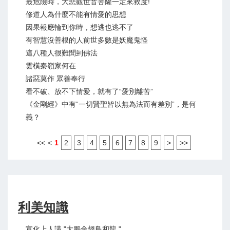
最危險時，大悲觀世音菩薩一定來救度!
修道人為什麼不能有情愛的思想
因果報應輪到你時，想逃也逃不了
有智慧沒善根的人前世多數是妖魔鬼怪
這八種人很難聞到佛法
雲橫秦嶺家何在
諸惡莫作 眾善奉行
看不破、放不下情愛，就有了“愛別離苦”
《金剛經》中有“一切賢聖皆以無為法而有差別”，是何
義？
<<
<
1
2
3
4
5
6
7
8
9
>
>>
利美知識
宣化上人講 "大鵬金翅鳥和龍 "