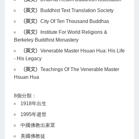
（英文）
Buddhist Text Translation Society
（英文）
City Of Ten Thousand Buddhas
（英文）
Institute For World Religions &
Berkeley Buddhist Monastery
（英文）
Venerable Master Hsuan Hua: His Life
- His Legacy
（英文）
Teachings Of The Venerable Master
Hsuan Hua
8個分類
：
1918年出生
1995年逝世
中國佛教出家眾
美國佛教徒