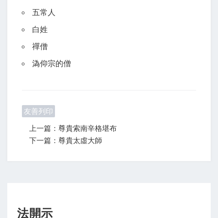
五常人
白姓
禪僧
溈仰宗的僧
友善列印
上一篇：尊貴索南辛格堪布
下一篇：尊貴太虛大師
法開示