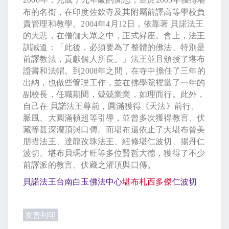
布的名銜，在印度佐欽寺及其附屬前譯高等學校負
責管理和教學。
2004
年
4
月
12
日
，依靠著
貝諾法王
的大悲，在僧伽大眾之中，正式昇座。會上，法王
訓誡道：「此後，必須要為了整體的佛法、特別是
前譯教法，貢獻個人所長。」法王並且頒授了堪布
證書和法帽。到
2008
年之間，在寺中擔任了三年的
出納，也做些管理工作，並在佛學院裡當了一年的
副校長，任職期間，兢兢業業，如理而行。此外，
自己在
貝諾法王尊前，圓滿獲得《天法》前行、
脈風、大圓滿頓超等引導，並曾多次獲得教言、伏
藏等甚深灌頂與口傳。而堪布還依止了大堪布晉美
朋措法王、達龍孜珠法王、紐修堪仁波切、揚丹仁
波切、堪布貝瑪才旺等多位賢哲大德，獲得了不少
前譯派的教言、伏藏之灌頂與口傳。
貝諾法王台南白玉佛法中心
堪布札西多傑
仁波切
友善列印