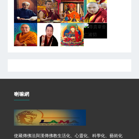
喇嘛網
使藏傳佛法與漢傳佛教生活化、心靈化、科學化、藝術化