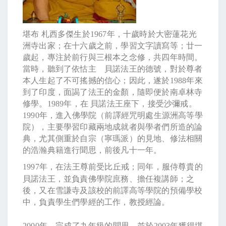
堪布
札西多傑生於
1967
年，十歲時於大密蓮花光
洲寺出家；在十六歲之前，學習文字讀寫等；廿一
歲起，專注於前行與三根本之念修，共四年時間。
當時，聽到了依怙主 貝諾法王的德號，對於尊者
本人生起了不可搖撼的信心；因此，遂於
1988
年來
到了印度，面謁了法王的金顏，隨即便於南卓林寺
修學。
1989
年，在
貝諾法王座下，接受沙彌戒。
1990
年，進入佛學院（前譯經咒明處生源洲高等學
院），主要學習印藏兩地成就者與學者們所造的論
典，尤其側重於自宗（寧瑪派）的見地、修法相關
的浩瀚典籍進行聞思，前後凡十一年。
1997
年，在法王尊前受比丘戒；同年，服侍尊貴的
貝諾法王，並負責佛學院庶務、擔任複講師；之
後，又在雪謙寺及該校的前譯高等學院的預備學校
中，負責學生們學經的工作，教授經論。
2000
年，完成了九年級的聞思，並於
2003
年獲得堪