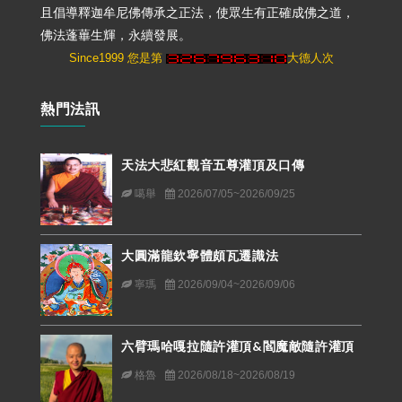
且倡導釋迦牟尼佛傳承之正法，使眾生有正確成佛之道，
佛法蓬蓽生輝，永續發展。
Since1999 您是第
大德人次
熱門法訊
天法大悲紅觀音五尊灌頂及口傳
噶舉
2026/07/05~2026/09/25
大圓滿龍欽寧體頗瓦遷識法
寧瑪
2026/09/04~2026/09/06
六臂瑪哈嘎拉隨許灌頂&閻魔敵隨許灌頂
格魯
2026/08/18~2026/08/19