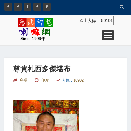
線上大德：
50101
Since 1999年
尊貴札西多傑堪布
寧瑪
印度
人氣：
10902