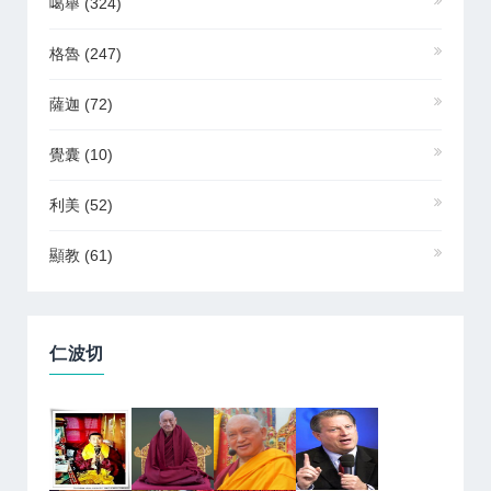
噶舉
(324)
格魯
(247)
薩迦
(72)
覺囊
(10)
利美
(52)
顯教
(61)
仁波切