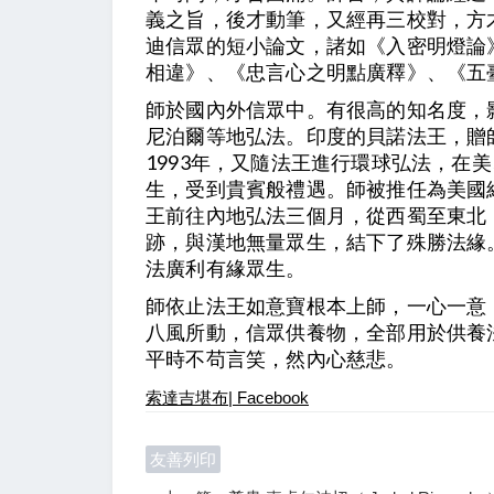
義之旨，後才動筆，又經再三校對，方
迪信眾的短小論文，諸如《入密明燈論
相違》、《忠言心之明點廣釋》、《五
師於國內外信眾中。有很高的知名度，影
尼泊爾等地弘法。印度的貝諾法王，贈
1993年，又隨法王進行環球弘法，在
生，受到貴賓般禮遇。師被推任為美國紐
王前往內地弘法三個月，從西蜀至東北
跡，與漢地無量眾生，結下了殊勝法緣。
法廣利有緣眾生。
師依止法王如意寶根本上師，一心一意
八風所動，信眾供養物，全部用於供養
平時不苟言笑，然內心慈悲。
索達吉堪布| Facebook
友善列印