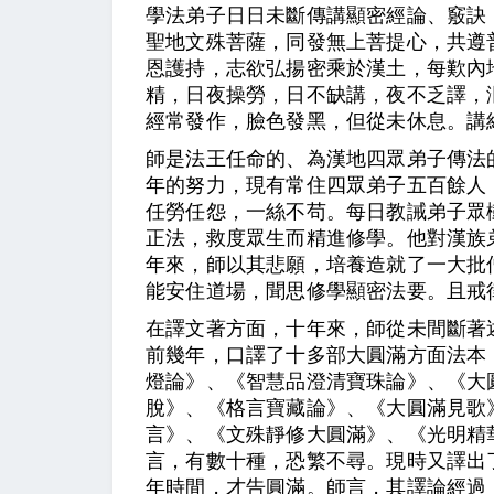
學法弟子日日未斷傳講顯密經論、竅訣，
聖地文殊菩薩，同發無上菩提心，共遵
恩護持，志欲弘揚密乘於漢土，每歎內
精，日夜操勞，日不缺講，夜不乏譯，
經常發作，臉色發黑，但從未休息。講
師是法王任命的、為漢地四眾弟子傳法
年的努力，現有常住四眾弟子五百餘人
任勞任怨，一絲不苟。每日教誡弟子眾
正法，救度眾生而精進修學。他對漢族
年來，師以其悲願，培養造就了一大批
能安住道場，聞思修學顯密法要。且戒
在譯文著方面，十年來，師從未間斷著
前幾年，口譯了十多部大圓滿方面法本
燈論》、《智慧品澄清寶珠論》、《大
脫》、《格言寶藏論》、《大圓滿見歌
言》、《文殊靜修大圓滿》、《光明精
言，有數十種，恐繁不尋。現時又譯出
年時間，才告圓滿。師言，其譯論經過