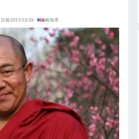
日期:2013/12/26
喇
嘛
網
報導