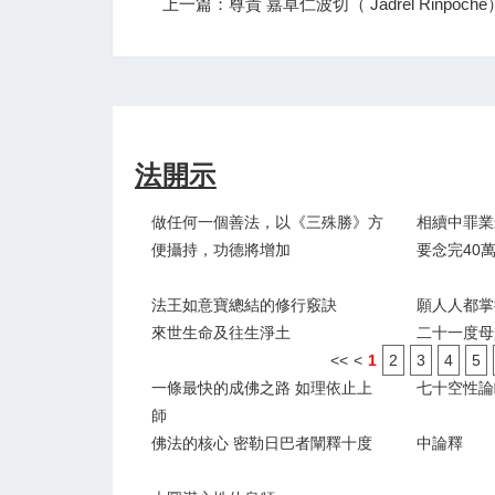
上一篇：尊貴 嘉卓仁波切（ Jadrel Rinpoche
法開示
做任何一個善法，以《三殊勝》方
相續中罪業
便攝持，功德將增加
要念完40
法王如意寶總結的修行竅訣
願人人都掌
來世生命及往生淨土
二十一度母
<<
<
1
2
3
4
5
一條最快的成佛之路 如理依止上
七十空性論
師
佛法的核心 密勒日巴者闡釋十度
中論釋