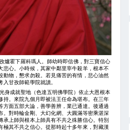
甘孜爐霍下羅科瑪人。師幼時即信佛，對三寶信心
大悲心。小時候，其家中鄰里宰牛殺羊，根本不
殺動物，懇求勿殺。若見痛苦的有情，悲心油然
考入甘孜師範學院就讀。
大光身成就聖地（色達五明佛學院）依止大恩根本
修持。來院九個月即被法王任命為堪布。在三年
等方面五部大論，善學善辨，業已通達。後通過
布。對時輪金剛、大幻化網、大圓滿等密乘湛深
傳承上師與根本上師具有不共之殊勝信心。特別
有極其不共之信心。從那時起十多年來，對藏漢