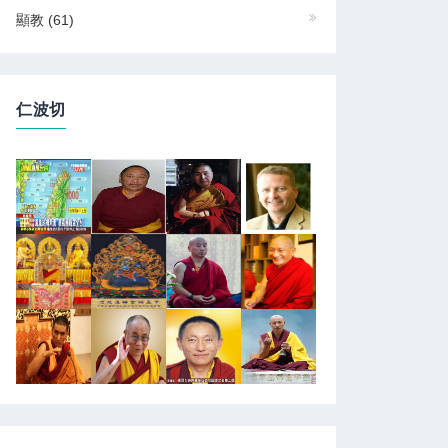
顯教
(61)
仁波切