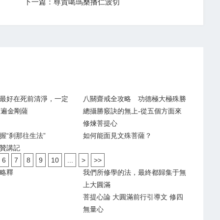
）
下一篇：尊貴噶瑪桑播仁波切
最好在死前清淨，一定
八關齋戒全攻略 功德極大極殊勝
萬遍金剛薩
總攝勝竅訣的無上-從五個方面來
修煉菩提心
握“刹那往生法”
如何能面見文殊菩薩？
贊講記
6
7
8
9
10
...
>
>>
略釋
我們所修學的法，最終都歸集于無
上大圓滿
菩提心論 大圓滿前行引導文 修四
無量心