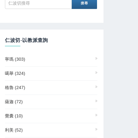
仁波切-以教派查詢
寧瑪
(303)
噶舉
(324)
格魯
(247)
薩迦
(72)
覺囊
(10)
利美
(52)