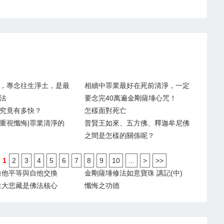
，專念往生淨土，是最
相續中罪業最好在死前清淨，一定
法
要念完40萬遍金剛薩埵心咒！
究竟有多快？
怎樣面對死亡
重視懺悔|罪業清淨的
普賢王如來、五方佛、釋迦牟尼佛
之間是怎樣的關係呢？
1
2
3
4
5
6
7
8
9
10
...
>
>>
自他平等與自他交換
金剛薩埵修法如意寶珠 講記(中)
性大悲藏是佛法核心
懺悔之功德