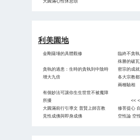
大圓滿心性休息頌
利美園地
金剛薩埵的具體觀修
臨終不貪執
殊勝的破瓦
貪執的過患：生時的貪執到中陰時
密宗的成就
增大九倍
各大宗教都
兩種驗相
有個妙法可讓你生生世世不被魔障
所擾
<<
<
大圓滿前行引導文 普賢上師言教
修菩提心 
見性成佛與即身成佛
空性論 空