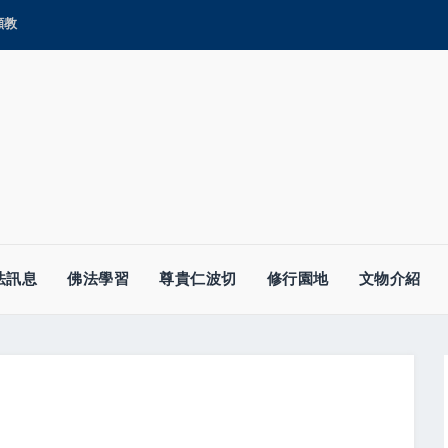
顯教
法訊息
佛法學習
尊貴仁波切
修行園地
文物介紹