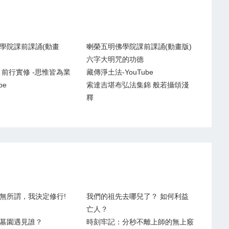
學院課前課誦(動畫
喇榮五明佛學院課前課誦(動畫版)
六字大明咒的功德
 前行實修 -思惟皆為業
藏傳淨土法-YouTube
be
索達吉堪布弘法集錦 般若攝頌淺
釋
無所謂，我決定修行!
我們的祖先去哪兒了？ 如何利益
亡人？
墓園遇見誰？
時刻牢記：分秒不離上師的無上竅