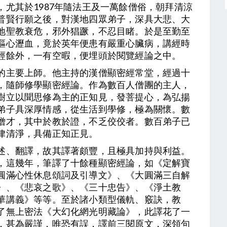
尤其於1987年隨法王及一萬餘僧俗，朝拜清涼
普賢行願之後，對漢地四眾弟子，深具大悲、大
地聖教衰危，邪外猖蹶，不忍目睹。於是至勤至
漚心瀝血，竟於英年便患有嚴重心臟病，講經時
經餘外，一有空暇，便埋頭於閱覽經論之中。
的主要上師。他主持的漢僧顯密經常堂，經過十
，隨師修學顯密經論。作為數百人僧團的主人，
樹立以聞思修為主的正知見，發菩提心，為弘揚
弟子具深厚情感，從生活到學修，極為關懷。數
僧才，其中於教於證，不乏佼佼者。數百弟子已
律清淨，具備正知正見。
述、翻譯，故其譯著頗豐，且極具加持與利益。
，這幾年，筆譯了十餘種顯密經論，如《定解寶
圓滿心性休息頌詞及引導文》、《大圓滿三自解
》、《悲哀之歌》、《三十忠告》、《淨土教
華講義》等等。至於諸小類型儀軌、竅訣，教
了無上密法《大幻化網光明藏論》，此譯花了一
，甚為嚴謹，唯恐有誤，譯前三閱原文，深領句