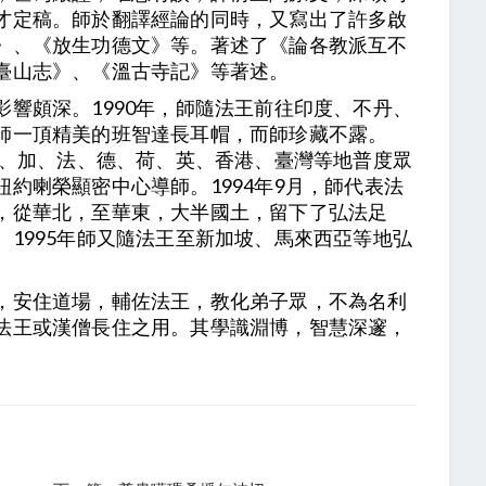
才定稿。師於翻譯經論的同時，又寫出了許多啟
》、《放生功德文》等。著述了《論各教派互不
臺山志》、《溫古寺記》等著述。
響頗深。1990年，師隨法王前往印度、不丹、
師一頂精美的班智達長耳帽，而師珍藏不露。
美、加、法、德、荷、英、香港、臺灣等地普度眾
約喇榮顯密中心導師。1994年9月，師代表法
，從華北，至華東，大半國土，留下了弘法足
1995年師又隨法王至新加坡、馬來西亞等地弘
，安住道場，輔佐法王，教化弟子眾，不為名利
法王或漢僧長住之用。其學識淵博，智慧深邃，