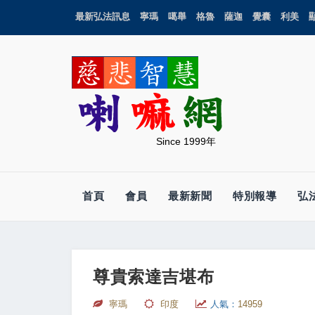
最新弘法訊息
寧瑪
噶舉
格魯
薩迦
覺囊
利美
Since 1999年
首頁
會員
最新新聞
特別報導
弘
尊貴索達吉堪布
寧瑪
印度
人氣：
14959