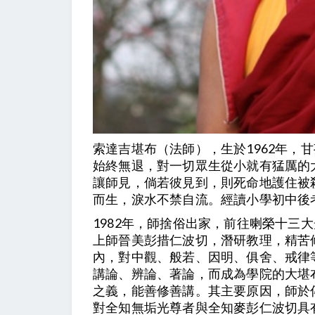
索達吉堪布（法師），生於1962年，
始終無退，對一切眾生從小就有猛厲的
讓師見，倘若彼見到，則死命地護住被
而生，淚水不禁自流。經讀小學初中後
1982年，師捨俗出家，前往喇榮十三
上師晉美彭措仁波切，潛研教理，精苦
內，對中觀、般若、因明、俱舍、戒律
講論、辨論、著論，而成為學院的大堪
之義，能善修善講。其主要原因，師於
對全知無垢光尊者與全知麥彭仁波切具