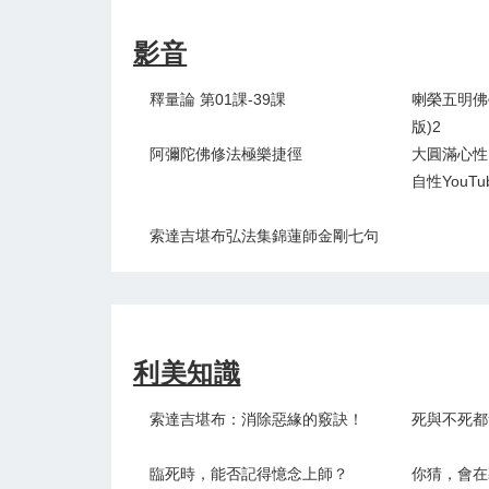
影音
釋量論 第01課-39課
喇榮五明佛
版)2
阿彌陀佛修法極樂捷徑
大圓滿心性
自性youTu
索達吉堪布弘法集錦蓮師金剛七句
利美知識
索達吉堪布：消除惡緣的竅訣！
死與不死都
臨死時，能否記得憶念上師？
你猜，會在