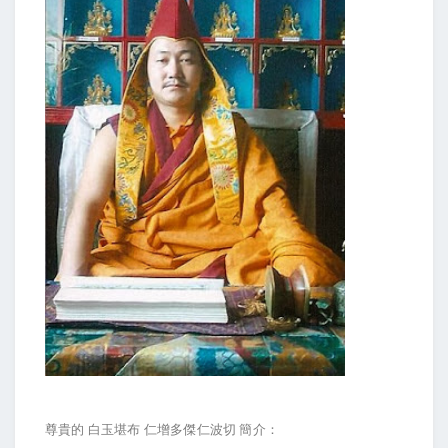
尊貴的
白玉堪布
仁增多傑仁波切
簡介：