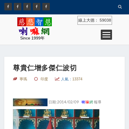
線上大德：
59038
Since 1999年
尊貴仁增多傑仁波切
寧瑪
印度
人氣：
13374
日期:2014/02/09
喇
嘛
網
報導