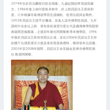
1974
年生於尼泊爾努日區吉瑪隆，九歲起開始學習讀寫藏
1986
文。
年進入南印度南卓林寺，於上師貝諾法王座前剃
度。六年根據寺廟傳規學習念誦儀軌、使用法器與金剛杵。
1992
年貝諾法王授予沙彌戒，並進入該寺佛學院就讀。九年
課程中在多位上師、堪布座前接受印度古代及藏傳佛學院顯密
1996
典籍聞思修圓滿，之後四年擔任阿闍黎教導本佛學院。
2006
年復於貝諾法王座前領受比丘戒，並在
年貝諾法王主持
的幾千位僧眾灌頂大會及堪布陞座典禮時，獲得堪布位證書。
2001
2008
年至
年期間，貝諾法王命至錫金貢將寺佛學院擔
任
教授阿闍黎。