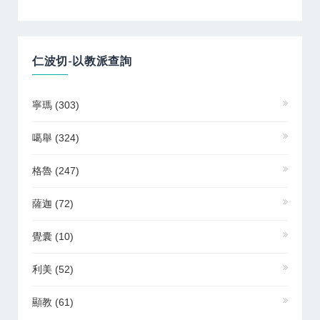
仁波切-以教派查詢
寧瑪
(303)
噶舉
(324)
格魯
(247)
薩迦
(72)
覺囊
(10)
利美
(52)
顯教
(61)