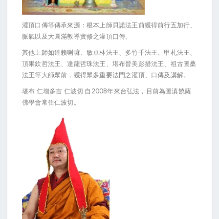
灌頂口傳等傳承來源：根本上師貝諾法王前獲得前行五加行、
脈氣以及大圓滿教導實修之灌頂口傳。
其他上師如達賴喇嘛、敏卓林法王、多竹千法王、甲札法王、
頂果欽哲法王、達龍哲珠法王、堪布晉美彭措法王、祖古圖桑
法王等大師眾前，獲得眾多重要法門之灌頂、口傳及講解。
2008
堪布
仁增多吉
仁波切
自
年來台弘法，目前為圖滇饒薩
佛學會常住仁波切。