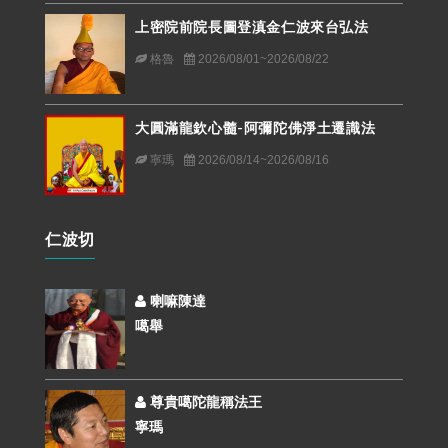
上密院前院長圖登滇金仁波來台弘法
格魯
2026/08/01~2026/08/22
大圓滿龍欽心髓-阿彌陀佛淨土遷識法
寧瑪
2026/08/14~2026/08/16
仁波切
喇嘛陳達
噶舉
尊貴噶陀龍稱法王
寧瑪