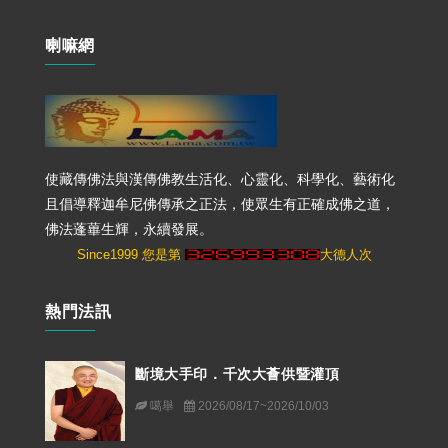
喇嘛網
使藏傳佛法與漢傳佛教生活化、心靈化、科學化、藝術化
且倡導釋迦牟尼佛傳承之正法，使眾生有正確成佛之道，
佛法蓬蓽生輝，永續發展。
Since1999 您是第
大德人次
熱門法訊
斷境大手印．千次大薈供暨灌頂
噶舉
2026/08/17~2026/10/03