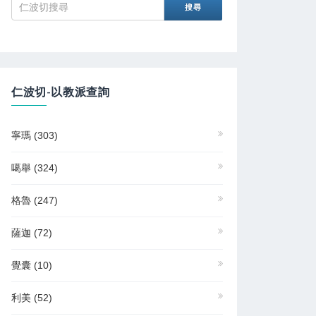
仁波切-以教派查詢
寧瑪
(303)
噶舉
(324)
格魯
(247)
薩迦
(72)
覺囊
(10)
利美
(52)