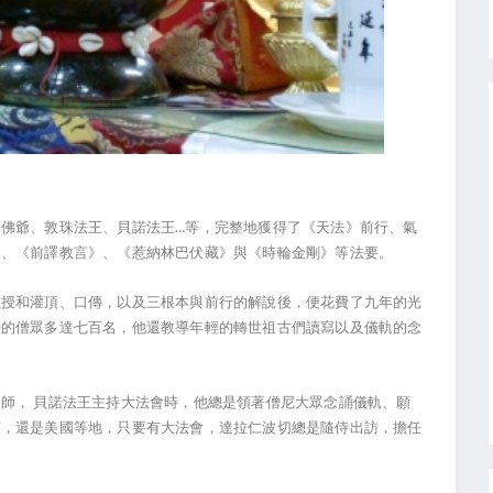
…
波佛爺、敦珠法王、貝諾法王
等，完整地獲得了《天法》前行、氣
》、《前譯教言》、《惹納林巴伏藏》與《時輪金剛》等法要。
教授和灌頂、口傳，以及三根本與前行的解說後，便花費了九年的光
授的僧眾多達七百名，他還教導年輕的轉世祖古們讀寫以及儀軌的念
）師，
貝諾法王主持大法會時，他總是領著僧尼大眾念誦儀軌、願
賓，還是美國等地，只要有大法會，達拉仁波切總是隨侍出訪，擔任