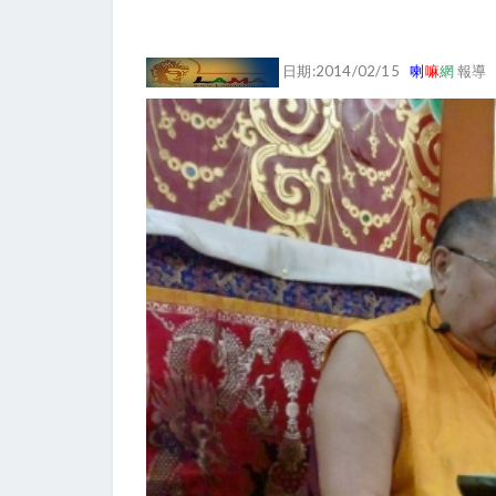
日期:2014/02/15
喇
嘛
網
報導