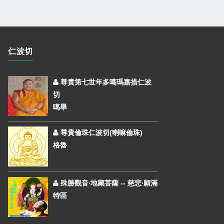
仁波切
尊貴第七世年多噶瑪嘉措仁波
切
噶舉
尊貴倫珠仁波切(喇嘛倫珠)
格魯
殊勝觀音‧地藏菩薩 -- 慈悲‧願滿
特區