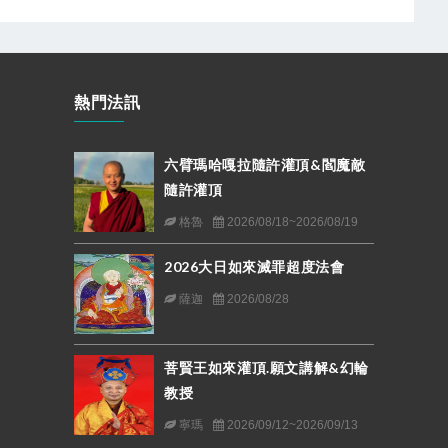
熱門法訊
六臂瑪哈嘎拉隨許灌頂&閻魔敵
隨許灌頂
格魯
2026/08/18~2026/08/19
2026大日如來滅罪超度法會
薩迦
2026/08/28
菩賢王如來灌頂.願文講解&幻輪
教授
寧瑪
2026/09/12~2026/09/13