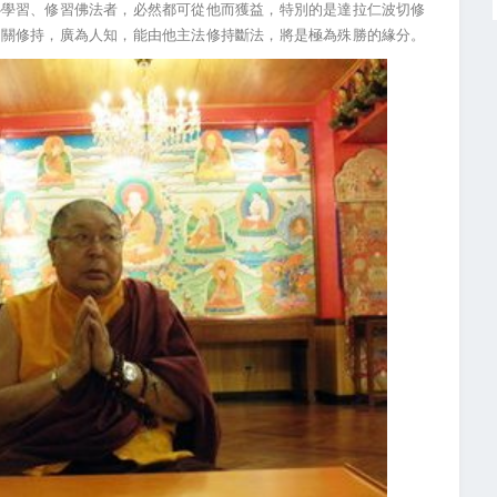
心學習、修習佛法者，必然都可從他而獲益，特別的是達拉仁波切修
相關修持，廣為人知，能由他主法修持斷法，將是極為殊勝的緣分。