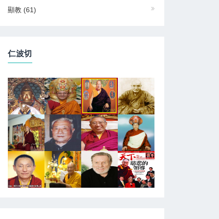
顯教
(61)
仁波切