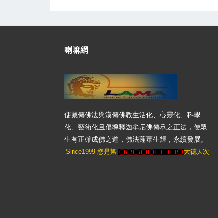
喇嘛網
使藏傳佛法與漢傳佛教生活化、心靈化、科學
化、藝術化且倡導釋迦牟尼佛傳承之正法，使眾
生有正確成佛之道，佛法蓬蓽生輝，永續發展。
Since1999 您是第
大德人次