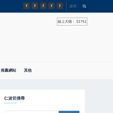
線上大德：
51751
推薦網站
其他
仁波切搜尋