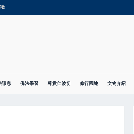
顯教
法訊息
佛法學習
尊貴仁波切
修行園地
文物介紹