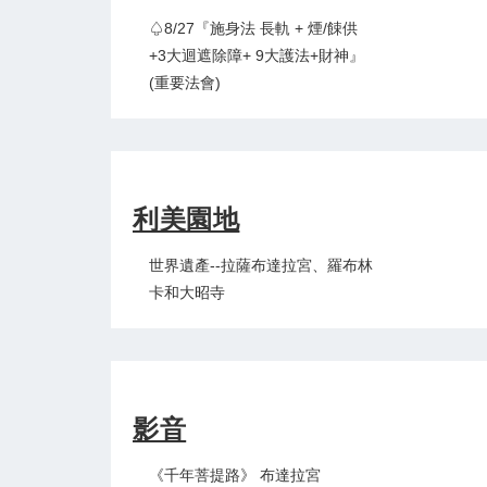
♤8/27『施身法 長軌 + 煙/餗供
+3大迴遮除障+ 9大護法+財神』
(重要法會)
利美園地
世界遺產--拉薩布達拉宮、羅布林
卡和大昭寺
影音
《千年菩提路》 布達拉宮