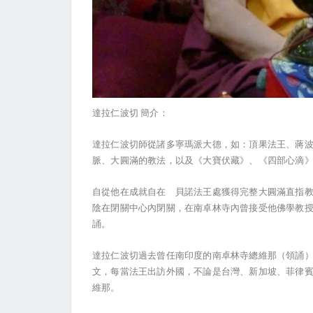
達拉仁波切
簡介：
達拉仁波切師從諸多寧瑪派大德，如：頂果法王、蔣
脈、大圓滿的教法，以及《大寶伏藏》、《四部心滴
自從他在成就自在 貝諾法王處獲得完整大圓滿直指
陰在閉關中心內閉關，在南卓林寺內曾接受他佛學教
誦。
達拉仁波切過去曾任南印度的南卓林寺總維那（領誦
文，每當法王出訪外國，不論是台灣、新加坡、菲律
維那。