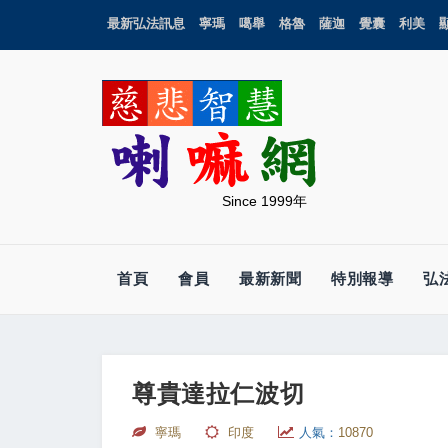
最新弘法訊息
寧瑪
噶舉
格魯
薩迦
覺囊
利美
Since 1999年
首頁
會員
最新新聞
特別報導
弘
尊貴達拉仁波切
寧瑪
印度
人氣：
10870