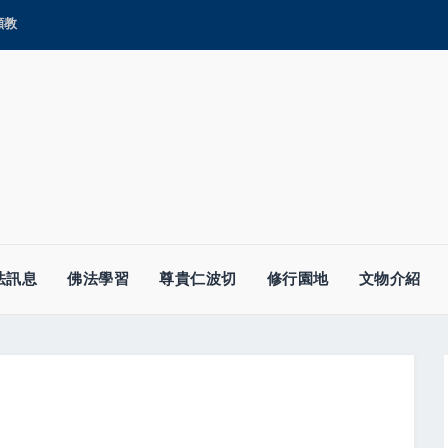
顯教
法訊息
佛法學習
尊貴仁波切
修行園地
文物介紹