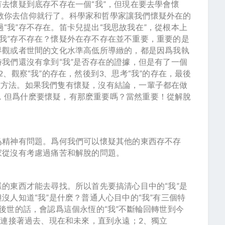
有去懷疑到底存不存在一個“我”，但現在要去學會懷
教你去信仰就行了。科學家和哲學家讓我們懷疑外在的
“我”存不存在。笛卡兒提出“我思故我在”，從根本上
我”存不存在？懷疑外在存不存在並不重要，重要的是
界觀或者世間的文化水準高低所導緻的，都是因爲我執
時我們還沒有拿到“我”是否存在的證據，但是有了一個
2、觀察“我”的存在，然後到3、思考“我”的存在，最後
維方法。如果我們隻有懷疑，沒有結論，一輩子都在做
，但爲什麽要懷疑，有那麽重要嗎？當然重要！從解脫
爲精神有問題。爲何我們可以懷疑其他的東西存不存
家從沒有考慮過痛苦和解脫的問題。
樣的東西才能去尋找。所以首先要搞清心目中的“我”是
沒人知道“我”是什麽？普通人心目中的“我”有三個特
前後世的話，會認爲這個永恆的“我”不斷輪回轉世到今
我”連接著過去、現在和未來，直到永遠；2、獨立