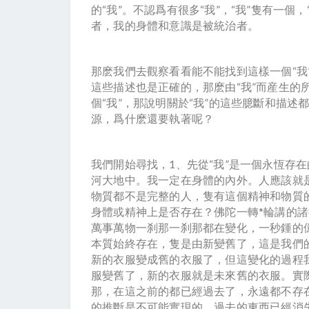
的“我”。不認爲有很多“我”，“我”隻有一個
者，我的身體和意識是被統治者。
那麽我們去觀察看看能不能找到這樣一個“我”
這些描述也是正確的，那麽由“我”而産生的
個“我”，那說明關於“我”的這些臆斷和描
源，爲什麽還要執著呢？
我們開始尋找，1、先從“我”是一個永恆存
河大地中。我一定在身體的內外。人應該就
物質都不是完整的人，隻有這個精神和物質
身體或精神上是否存在？佛陀一轉*輪講的
萬事萬物一刹那一刹那都在變化，一秒鍾的
本質始終存在，隻是由新變舊了，這是我們
新的衣服變成舊的衣服了，但這變化的過程
服變舊了，新的衣服就是未來舊的衣服。實
那，在這之前的都已經過去了，永遠都不存
的推斷是不可能實現的。過去的東西已經消