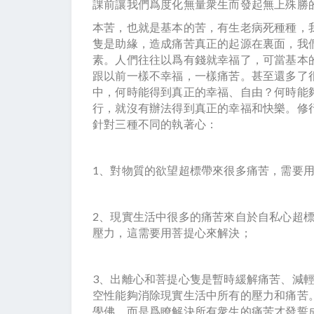
課前讓我們爲度化無量衆生而發起無上殊勝
本苦，也就是基本的苦，有生老病死種種，
隻是助緣，造成痛苦真正的起源在裏面，我
素。人們往往以爲有錢就幸福了，可當基本
跟以前一樣不幸福，一樣痛苦。甚至還多了
中，何時能得到真正的幸福、自由？何時能
行，就沒有辦法得到真正的幸福和快樂。修
針對三種不同的執著心：
1、對物質的欲望超標帶來很多痛苦，需要
2、現實生活中很多的痛苦來自於自私心超
壓力，這需要用菩提心來解決；
3、出離心和菩提心隻是暫時緩解痛苦、減
空性能夠消除現實生活中所有的壓力和痛苦
學佛，而是爲瞭解決所有衆生的痛苦才發誓