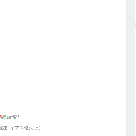
嘛
網
編輯部
節課 （空性修法上）