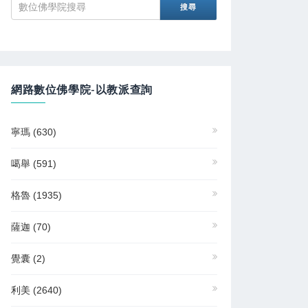
網路數位佛學院-以教派查詢
寧瑪
(630)
噶舉
(591)
格魯
(1935)
薩迦
(70)
覺囊
(2)
利美
(2640)