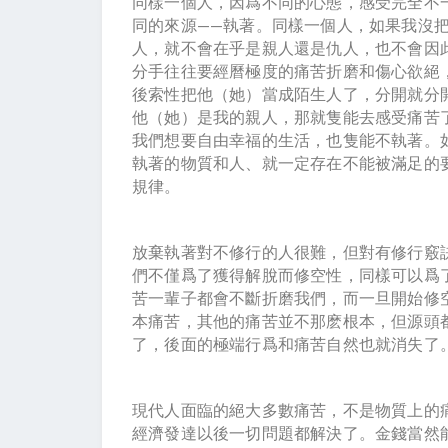
同樣一個人，因爲不同的心態，感受完全不
同的來源——執著。同樣一個人，如果我沒
人，就不會在乎是親人還是仇人，也不會因
分手往往要經曆極度的痛苦折磨和傷心欲絕
後索性把他（她）當成陌生人了，分開就分
他（她）是我的親人，那就隻能去感受痛苦
我們想要自由幸福的生活，也隻能不執著。
執著的物質和人、就一定存在不能被滿足的
規律。
放棄執著對不修行的人很難，但對有修行竅
們不僅爲了獲得解脫而修空性，同樣可以爲
苦一輩子都會不斷折磨我們，而一旦開始修
本痛苦，其他的痛苦並不那麽根本，但源頭
了，後面的極端行爲和痛苦自然也就消失了
現代人面臨的絕大多數痛苦，不是物質上的
經濟發達以後一切問題都解決了。金錢當然