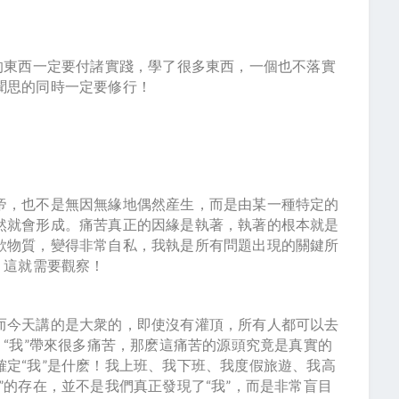
的東西一定要付諸實踐，學了很多東西，一個也不落實
聞思的同時一定要修行！
帝，也不是無因無緣地偶然産生，而是由某一種特定的
然就會形成。痛苦真正的因緣是執著，執著的根本就是
欲物質，變得非常自私，我執是所有問題出現的關鍵所
？這就需要觀察！
而今天講的是大衆的，即使沒有灌頂，所有人都可以去
？“我”帶來很多痛苦，那麽這痛苦的源頭究竟是真實的
定“我”是什麽！我上班、我下班、我度假旅遊、我高
”的存在，並不是我們真正發現了“我”，而是非常盲目