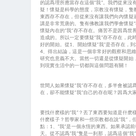
的認爲理所應當存在這個“我”。我們從來沒
疑！懷疑是科學的態度，宗教沒有懷疑，隻
東西存不存在，但從來沒有讓我們向內懷疑過
講是非常荒唐的。隻有佛教讓我們學會懷疑“
懷疑內在的“我”存不存在。痛苦不是因爲世
造成的。所以一定要懷疑“我”存不存在，此
好的開始。從1、開始懷疑“我”是否存在，到
4、得出結論，這是一個非常好的觀察和思
研究也意義不大。當然一切還是從懷疑開始
到現實生活中的一切都與這個問題有關！
世間人如果懷疑“我”存不存在，多半會被認
在，卻不能懷疑“我”自己的存在呢？因爲大
要找什麽樣的“我”？丟了東西要知道是什麽
什麽樣子？哲學家和一些宗教都在說“我”，但
點：1、“我”是一個永恆的東西。如果承認
天。從不認爲“我”隻是一刹那，認爲這個“