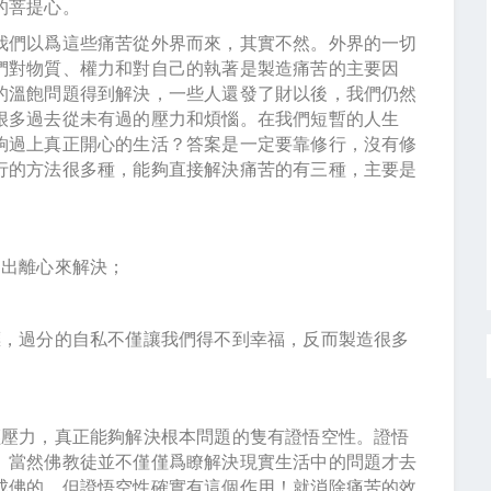
的菩提心。
我們以爲這些痛苦從外界而來，其實不然。外界的一切
們對物質、權力和對自己的執著是製造痛苦的主要因
的溫飽問題得到解決，一些人還發了財以後，我們仍然
很多過去從未有過的壓力和煩惱。在我們短暫的人生
夠過上真正開心的生活？答案是一定要靠修行，沒有修
行的方法很多種，能夠直接解決痛苦的有三種，主要是
用出離心來解決；
標，過分的自私不僅讓我們得不到幸福，反而製造很多
輕壓力，真正能夠解決根本問題的隻有證悟空性。證悟
。當然佛教徒並不僅僅爲瞭解決現實生活中的問題才去
成佛的。但證悟空性確實有這個作用！就消除痛苦的效