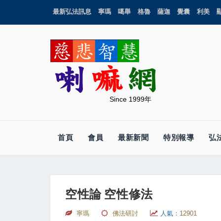
最新弘法訊息
寧瑪
噶舉
格魯
薩迦
覺囊
利美
Since 1999年
首頁
會員
最新新聞
特別報導
弘
空性論 空性修法
寧瑪
佛法研討
人氣：
12901