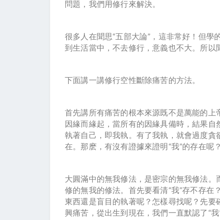
問題，我們用修行來解決。
很多人在聞思“五部大論”，這非常好！但學
到生活當中，不去修行，意義也不大。所以
下面講一講修行空性斷除痛苦的方法。
首先講所有痛苦的根本來源既不是萬能的上
因緣而緣起，當所有的因緣具備時，結果自
執著自己，即我執。有了我執，就會過度貪
在。那麽，有沒有證據來證明“我”的存在呢
大圓滿中的無我修法，是密宗的無我修法。
修的無我的修法。首先要看清“我”存不存在
東西還是盲目的執著呢？怎樣尋找呢？先要確
興痛苦，從出生到現在，我們一直默認了“我