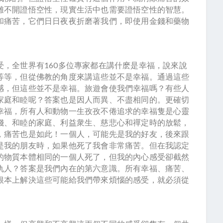
離不開證悟空性，現實生活中也需要證悟空性的智慧。
和痛苦，它們日日夜夜折磨著我們，即使用金錢和藥物
，全世界有160多位專家都在講什麽是幸福，說來說
等等，但從佛教的角度來講這些並不是幸福。通過這些
感，但這些並不是幸福。旅遊會使我們幸福嗎？有些人
家庭和睦呢？答案也是因人而異、不盡相同的。更確切
幸福，所有人和動物一生孜孜不倦追求的幸福隻是心靈
錢、和睦的家庭、利益衆生、慈悲心和禪定時的放鬆，
，痛苦也是如此！一個人，可能先是我的好友，後來跟
是我的朋友時，如果他死了我會非常痛苦。但在我認定
的物質本體相同的一個人死了，但我的內心感受卻截然
仇人？答案是我們內在的第六意識。所有幸福、痛苦、
根本上解決這些可能給我們帶來煩惱的感受，就必須從