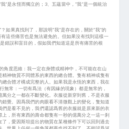
，“我”是永恆而獨立的；3、五蘊當中，“我”是一個統治
？如果真找到了，那說明“我”是存在的，關於“我”的
所有這些痛苦也是無法避免的。但如果沒有找到這樣一
述都是錯誤和盲目的，假如我們知道這是所有痛苦的根
在的角度思維：我一定在身體或精神中，不可能在在山
是精神物質不同體系的東西的總合體。隻有精神或隻有
的總合體才構成完整的人。如果我是永恆的東西，我在
諸行無常：一切有爲法（有因緣的現象）都是無常的，
億萬分之一都在不斷變化。衣服從新穿到舊，不是衣服
的錯覺。因爲我們的肉眼看不清微觀上的變化，隻知道
我們是看不見的，我們還認爲舊的衣服就是原來新的衣
際上，所有東西的壽命都隻有一秒的億萬分之一這一刹
在了，愛因斯坦提出的物質在某種條件下可以回到過去
失，世界上任何一個角落都再也找不到了，不能認爲河