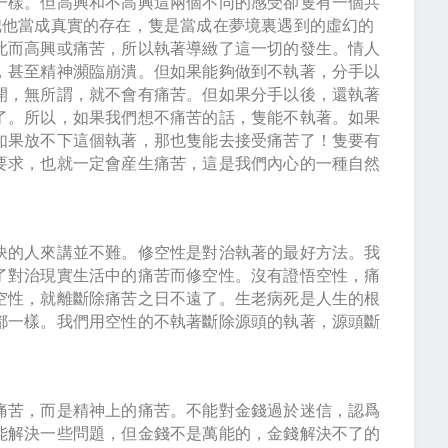
一樣。但高興和不高興這兩個不同的感受卻隻有一個共
把他當成真實的存在，隻是當成在夢境裏遇到的虛幻的
此而高興或痛苦，所以執著導緻了這一切的發生。情人
，甚至精神瀕臨崩潰。但如果能夠做到不執著，分手以
開，無所謂，就不會有痛苦。但如果分手以後，還執著
了。所以，如果我們想不痛苦的話，隻能不執著。如果
如果放不下這個執著，那也隻能去接受痛苦了！隻要有
要求，也就一定會産生痛苦，這是我們內心的一種自然
訣的人來講並不難。修空性是對治執著的最好方法。我
了對治現實生活中的痛苦而修空性。沒有證悟空性，痛
空性，就離斷除痛苦之日不遠了。生老病死是人生的根
都一樣。我們用空性的不執著斷除源頭的執著，源頭斷
。
痛苦，而是精神上的痛苦。不能對金錢過於迷信，認爲
能解決一些問題，但金錢不是萬能的，金錢解決不了的