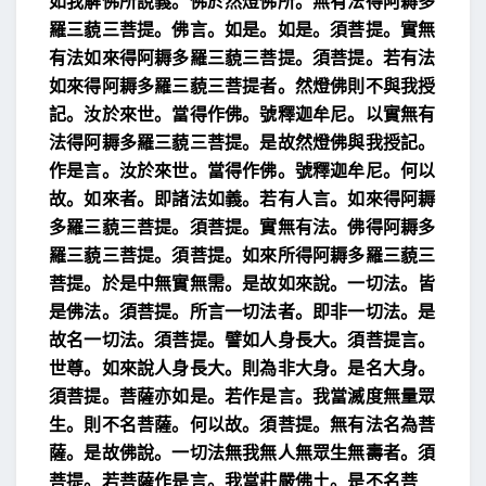
如我解佛所說義。佛於然燈佛所。無有法
得阿耨多
羅三藐三菩提。
佛言。如是。如是。須菩提。實無
有法如來得阿耨多羅
三藐三菩提。須菩提。若有法
如來得阿耨多羅三藐
三菩提者。然燈佛則不與我授
記。汝於來世。當得作
佛。號釋迦牟尼。
以實無有
法得阿耨多羅三藐三菩提。是故然燈佛
與我授記。
作是言。汝於來世。當得作佛。號釋迦牟尼。
何以
故。如來者。即諸法如義。
若有人言。如來得阿耨
多羅三藐三菩提。
須菩提。實無有法。佛得阿耨多
羅三藐三菩提。
須菩提。如來所得阿耨多羅三藐三
菩提。於是中無
實無需。
是故如來說。一切法。皆
是佛法。
須菩提。所言一切法者。即非一切法。是
故名一切法。
須菩提。譬如人身長大。須菩提言。
世尊。如來說人身
長大。則為非大身。是名大身。
須菩提。菩薩亦如是。若作是言。我當滅度無量眾
生。
則不名菩薩。
何以故。須菩提。無有法名為菩
薩。
是故佛說。一切法無我無人無眾生無壽者。
須
菩提。若菩薩作是言。我當莊嚴佛土。是不名菩