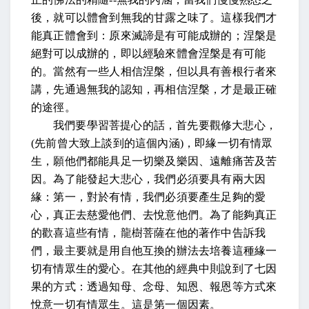
後，就可以體會到無我的甘露之味了。這樣我們才
能真正體會到：原來滅諦是有可能成辦的；涅槃是
絕對可以成辦的，即以經驗來體會涅槃是有可能
的。當然有一些人相信涅槃，但以具有善根行者來
講，先通過無我的認知，再相信涅槃，才是最正確
的途徑。
我們要學習菩提心的話，首先要觀修大悲心，
(
先前曾大致上談到的這個內涵
)
，即緣一切有情眾
生，願他們都能具足一切樂及樂因、遠離痛苦及苦
因。為了能發起大悲心，我們必須要具有兩大因
緣：第一，對於有情，我們必須要產生足夠的愛
心，真正去慈愛他們、去悅意他們。為了能夠真正
的歡喜這些有情，龍樹菩薩在他的著作中告訴我
們，最主要就是用自他互換的辦法去培養這種緣一
切有情眾生的愛心。在其他的經典中則說到了七因
果的方式：透過知母、念母、知恩、報恩等方式來
悅意一切有情眾生。這是第一個因素。