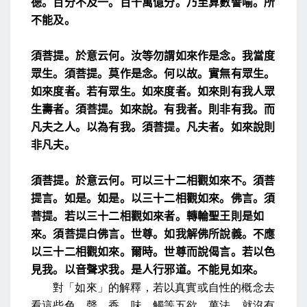
德。百分
不及一。百千萬億分。乃至算數譬喻。所
不能及。
須菩提。於意云何。汝等勿謂如來作是念。我當度
眾
生。須菩提。莫作是念。
何以故。實無有眾生。
如來度者。
若有眾生。如來度者。如來則有我人眾
生壽者。
須菩提。如來說。有我者。則非有我。
而
凡夫之人。以為有我。
須菩提。凡夫者。如來說則
非凡夫。
須菩提。於意云何。可以三十二相觀如來不。
須菩
提言。如是。如是。以三十二相觀如來。
佛言。須
菩提。若以三十二相觀如來者。轉輪聖王則
是如
來。
須菩提白佛言。世尊。如我解佛所說義。不應
以三十
二相觀如來。
爾時。世尊而說偈言。若以色
見我。以音聲求我。是人
行邪道。不能見如來。
對「如來」的解釋，若以真實或自性的概念去
看這些色、聲、香、味、觸等五欲、萬法，就沒有