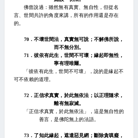
佛曾說過：雖然無有真實、無自性，但從名
言、世間共許的角度來講，所有的作用還是存在
的。
70
．不壞世間法，真實無可說；不解佛所說，
而不無分別。
71
．彼依有此生，世間不可壞；緣起即無性，
寧有理唯爾。
「彼依有此生，世間不可壞」，說的是緣起不
可不依賴的道理。
72
．正信求真實，於此無依法；以正理隨求，
離有無寂滅。
「正信求真實，於此無依法」，這是無自性的
善言，是佛陀無上的法語。
73
．了知此緣起，遮遣惡見網；斷除貪嗔癡，