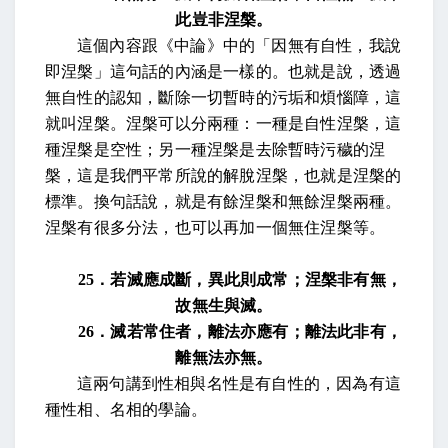
此豈非涅槃。
這個內容跟《中論》中的「因無有自性，我說
即涅槃」這句話的內涵是一樣的。也就是說，透過
無自性的認知，斷除一切暫時的污垢和煩惱障，這
就叫涅槃。涅槃可以分兩種：一種是自性涅槃，這
種涅槃是空性；另一種涅槃是去除暫時污穢的涅
槃，這是我們平常所說的解脫涅槃，也就是涅槃的
標準。換句話說，就是有餘涅槃和無餘涅槃兩種。
涅槃有很多分法，也可以再加一個無住涅槃等。
25
．若滅應成斷，異此則成常；涅槃非有無，
故無生與滅。
26
．滅若常住者，離法亦應有；離法此非有，
離無法亦無。
這兩句講到性相與名性是有自性的，因為有這
種性相、名相的學論。