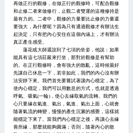
再做正行的觀修，在做正行的觀修時，可配合觀修
和止修二者來做修行，止觀二者雙運的這種修持是
最有力的。二者中，觀修的力量要比止修的力量還
要強大，為什麼呢？因為只有通過觀修才有辦法生
起決定，只有把內心安住在這個內涵上，才有辦法
真正產生感受。
蓮花戒大師還說到了七項的坐姿，他說：如果
能具有這七項莊嚴來打坐，那對於觀修是有幫助
的。在正行觀修時，會有強大的散亂，這時候最好
先讓自己休息一下，若非如此，我們的內心沒有辦
法安靜下來。我們首先要嘗試著讓內心穩定，為了
使內心穩定，我們可以用數息的方式，也就是透過
呼氣、吸氣
(
一輪
)
，使心去緣取氣的流轉。我們的
心只要緣在氣進、氣出，氣進、氣出上面，心就會
隨著氣流的轉變，慢慢的產生沉澱的感覺，這樣就
能穩定下來了。當我們內心穩定之後，再讓心去緣
善所緣，那麼就能夠圓滿；否則，隨著內心的散