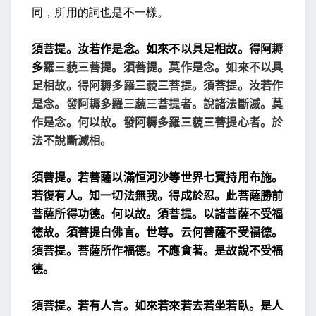
同，所用的詞也是不一樣。
須菩提。汝若作是念。如來不以具足相故。得阿耨
多
羅三藐三菩提。須菩提。莫作是念。如來不以具
足相
故。得阿耨多羅三藐三菩提。
須菩提。汝若作
是念。發阿耨多羅三藐三菩提者。說
諸法斷滅。莫
作是念。何以故。發阿耨多羅三藐三菩
提心者。於
法不說斷滅相。
須菩提。若菩薩以滿恒河沙等世界七寶持用布施。
若復有人。知一切法無我。得成於忍。此菩薩勝前
菩
薩所得功德。何以故。須菩提。以諸菩薩不受福
德故。
須菩提白佛言。世尊。云何菩薩不受福德。
須菩提。菩
薩所作福德。不應貪著。是故說不受福
德。
須菩提。若有人言。如來若來若去若坐若臥。是人