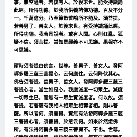
事。無空過
者。若復有人。於後末世。能受持讀誦
此經。所得功德。
於我所供養諸佛功德。百及不分
一。千萬億分。乃至
算數譬喻所不能及。
須菩提。
若善男子．善女人。於後末世。有受持讀誦此
經。
所得功德。我若具說者。或有人聞。心則狂亂。狐
疑
不信。
須菩提。當知是經義不可思議。
果報亦不
可思議。
爾時須菩提白佛言。世尊。善男子．善女人。發阿
耨多
羅三藐三菩提心。云何應住。云何降伏其心。
佛告須菩提。善男子．善女人。發阿耨多羅三藐三
菩
提心者。當生如是心。我應滅度一切眾生。滅度
一切
眾生已。而無有一眾生實滅度者。何以故。須
菩提。若
菩薩有我相人相眾生相壽者相。則非菩
薩。
所以者何。須菩提。實無有法發阿耨多羅三藐
三菩
提心者。
須菩提。於意云何。如來於然燈佛
所。有法得阿耨多
羅三藐三菩提不。
不也。世尊。