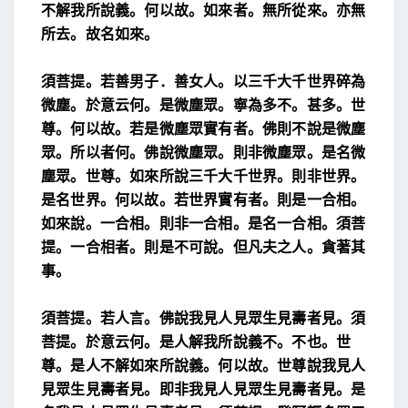
不
解我所說義。
何以故。如來者。無所從來。亦無
所去。故名如來。
須菩提。若善男子．善女人。以三千大千世界碎為
微
塵。於意云何。是微塵眾。寧為多不。甚多。世
尊。何以故。
若是微塵眾實有者。佛則不說是微塵
眾。所以者何。
佛說微塵眾。則非微塵眾。是名微
塵眾。世尊。如來所
說三千大千世界。則非世界。
是名世界。
何以故。若世界實有者。則是一合相。
如來說。一合相。則非一合相。是名一合相。
須菩
提。一合相者。則是不可說。
但凡夫之人。貪著其
事。
須菩提。若人言。佛說我見人見眾生見壽者見。須
菩
提。於意云何。是人解我所說義不。不也。世
尊。是人不
解如來所說義。
何以故。世尊說我見人
見眾生見壽者見。即非我見
人見眾生見壽者見。是