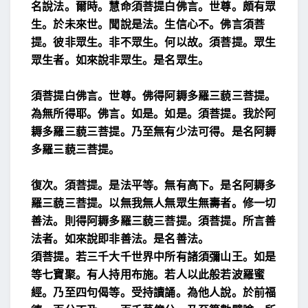
名說法。
爾時。慧命須菩提白佛言。世尊。頗有眾
生。於未來世。
聞說是法。生信心不。佛言須菩
提。彼非眾生。非不眾
生。何以故。須菩提。眾生
眾生者。如來說非眾生。是名
眾生。
須菩提白佛言。世尊。佛得阿耨多羅三藐三菩提。
為
無所得耶。
佛言。如是。如是。須菩提。我於阿
耨多羅三藐三菩提。
乃至無有少法可得。是名阿耨
多羅三藐三菩提。
復次。須菩提。是法平等。無有高下。是名阿耨多
羅三
藐三菩提。
以無我無人無眾生無壽者。修一切
善法。則得阿耨
多羅三藐三菩提。
須菩提。所言善
法者。如來說即非善法。是名善法。
須菩提。若三千大千世界中所有諸須彌山王。如是
等七寶聚。有人持用布施。若人以此般若波羅蜜
經。
乃至四句偈等。受持讀誦。為他人說。於前福