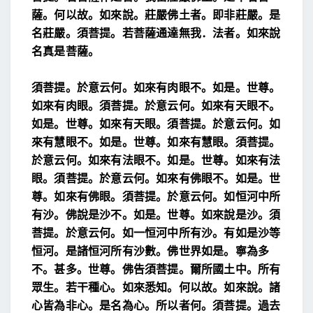
薩。
何以故。如來說。莊嚴佛土者。即非莊嚴。是
名莊嚴。
須菩提。若菩薩通達無我．法者。如來說
名真是菩薩。
須菩提。於意云何。如來有肉眼不。如是。世尊。
如來有
肉眼。須菩提。於意云何。如來有天眼不。
如是。世尊。如
來有天眼。須菩提。於意云何。如
來有慧眼不。如是。世
尊。如來有慧眼。須菩提。
於意云何。如來有法眼不。如
是。世尊。如來有法
眼。須菩提。於意云何。如來有佛眼
不。如是。世
尊。如來有佛眼。
須菩提。於意云何。如恒河中所
有沙。佛說是沙不。如
是。世尊。如來說是沙。須
菩提。於意云何。如一恒河中
所有沙。有如是沙等
恒河。是諸恒河所有沙數。佛世
界如是。寧為多
不。甚多。世尊。佛告須菩提。爾所國土
中。所有
眾生。若干種心。如來悉知。
何以故。如來說。諸
心皆為非心。是名為心。
所以者何。須菩提。過去