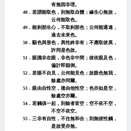
有無因非理。
48
．若謂能取色，則無取自體；緣生心無故，
云何能取色。
49
．能刹那生心，不取刹那色；云何能通達，
過去未來色。
50
．顯色與形色，異性終非有；不應取彼異，
許同是色故。
51
．眼識非在眼，非色非中間；彼依眼及色，
偏計即顛倒。
52
．若眼不自見，云何能見色；故眼色無我，
餘處亦同爾。
53
．眼由自性空，復由他性空；色亦如是空，
餘處空亦爾。
54
．若觸俱一起，則餘者皆空；空不依不空，
不空不依空。
55
．三非有自性，不住無和合；則無彼性觸，
是故受亦無。