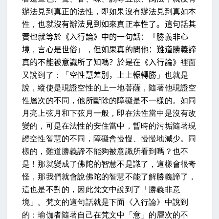
辦法見到真正的法性，即如果沒有辦法見到真如本
性，也
就沒有辦法見到如來真正本性了。這句話其
實也就等於《入行論》中的一句話：「勝義非心
境
，
言心是世俗」
，
但如果真的問他：難道勝義諦
真的不能被意識所了知嗎？於是在《入行論》
裡面
又說到了：「
空性慧差別，上上輾轉勝
」也就是
說，縱使是現證空性的上一地菩薩，隨著他現證空
性層次的不同，他所斷除的障礙是不一樣的。如同
月亮上弦月和下弦月一般，即在法性當中是沒有改
變的，可是在法性的安住當中，暫時的污垢隨著現
證空性智慧的不同，障礙會慢慢、慢慢地減少。同
樣的，難道勝義諦不能夠被意識所看到嗎？也不
是！那就變成了佛陀的智慧不是識了，這樣會很奇
怪，那我們就會說佛陀的智慧不能了解勝義諦了，
這也是不對的，因此梵文中說到了「勝義非意
境」。梵文的這句話就是下面《入行論》中說到
的：瑜伽者隨著自己在梵文中「意」的層次的不