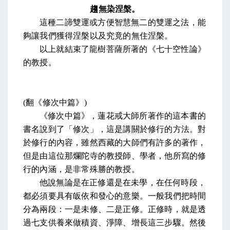
趨無染涅槃。
這種二諦雙運或方便智慧無二的雙運之法，能
夠讓我們獲得涅槃以及究竟的無住涅槃。
以上就結束了龍樹菩薩所著的《七十空性論》
的教授。
(
翻《修次中篇》
)
《修次中篇》，蓮花戒大師所著作的這本書的
書名說到了「修次」，這是講關於修行的方法。對
於修行的內容，雖然西藏的大師們有許多的著作，
但是由這位那爛陀寺的教授師、學者，他所寫的修
行的內涵，是非常殊勝的教授。
他說無論是在正修還是在未學，在任何時段，
都必須要具有皈依和發心的意樂。一般我們把時間
分為兩段：一是未修、二是正修。正修時，就是透
過七支供養來做積資、淨障、增長這三步驟。然後