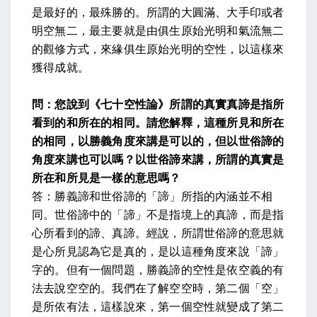
是最好的，最殊勝的。所謂的大圓滿、大手印或者
明空無二，最主要就是由俱生原始光明和氣流無二
的觀修方式，來緣俱生原始光明的空性，以這樣來
獲得成就。
問：您說到《七十空性論》所謂的真實真諦是指所
看到的和所在的相同。請您解釋，這種所見和所在
的相同，以勝義角度來講是可以的，但以世俗諦的
角度來講也可以嗎？以世俗諦來講，所謂的真實是
所在和所見是一樣的意思嗎？
答：勝義諦和世俗諦的「諦」所指的內涵並不相
同。世俗諦中的「諦」不是指境上的真諦，而是指
心所看到的諦、真諦。經說，所謂世俗諦的意思就
是心所見認為它是真的，是以這種角度來說「諦」
字的。但有一個問題，勝義諦的空性是依空義的有
法去說空空的。我們在了解空空時，第二個「空」
是所依有法，這樣說來，第一個空性就變成了第二