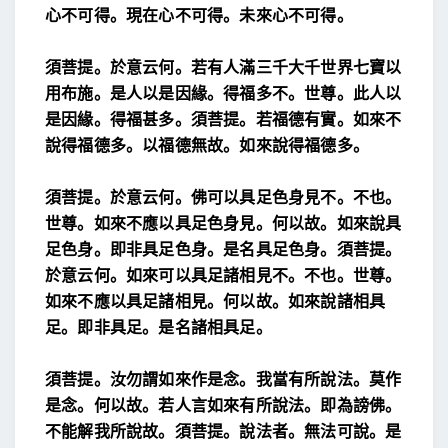
心不可得。現在心不可得。未
來心不可得。
須菩提。於意云何。若有人滿三千大千世界七寶以
用布施。是人以是因緣。得福多不。世尊。此人以
是因
緣。得福甚多。須菩提。若福德有實。如來不
說得福德
多。以福德無故。如來說得福德多。
須菩提。於意云何。佛可以具足色身見不。不也。
世尊。
如來不應以具足色身見。何以故。如來說具
足色身。
即非具足色身。是名具足色身。須菩提。
於意云何。如
來可以具足諸相見不。不也。世尊。
如來不應以具足
諸相見。何以故。如來說諸相具
足。即非具足。是名諸
相具足。
須菩提。汝勿謂如來作是念。我當有所說法。莫作
是
念。
何以故。若人言如來有所說法。即為謗佛。
不能解我
所說故。
須菩提。說法者。無法可說。是