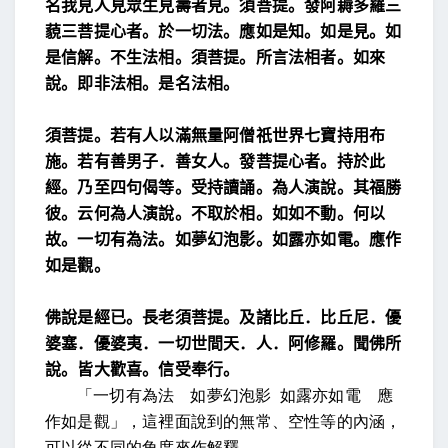
名我見人見眾生見壽者見。
須菩提。發阿耨多羅三
藐三菩提心者。於一切法。應
如是知。如是見。
如
是信解。
不生法相。
須菩提。所言法相者。如來
說。即非法相。是名法相。
須菩提。若有人以滿無量阿僧祇世界七寶持用布
施。若有善男子．善女人。發菩提心者。持於此
經。乃至
四句偈等。受持讀誦。為人演說。其福勝
彼。
云何為人演說。不取於相。如如不動。
何以
故。一切有為法。如夢幻泡影。如露亦如電。應作
如是觀。
佛說是經已。長老須菩提。及諸比丘．比丘尼．優
婆塞．
優婆夷．一切世間天．人．阿修羅。聞佛所
說。皆大歡喜。
信受奉行。
「一切有為法 如夢幻泡影
如露亦如電 應
作如是觀」，這裡面說到的無常、空性等的內涵，
可以從不同的角度來作解釋。