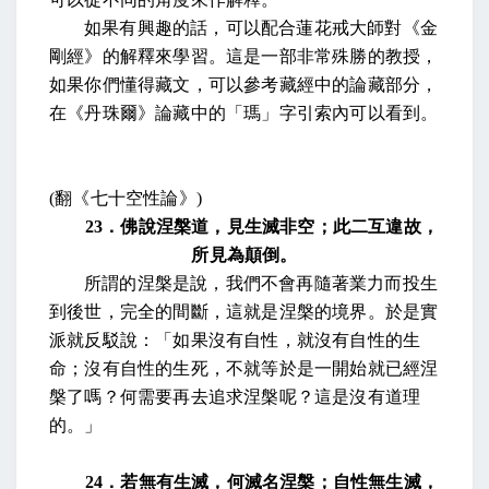
如果有興趣的話，可以配合蓮花戒大師對《金
剛經》的解釋來學習。這是一部非常殊勝的教授，
如果你們懂得藏文，可以參考藏經中的論藏部分，
在《丹珠爾》論藏中的「瑪」字引索內可以看到。
(
翻《七十空性論》
)
23
．佛說涅槃道，見生滅非空；此二互違故，
所見為顛倒。
所謂的涅槃是說，我們不會再隨著業力而投生
到後世，完全的間斷，這就是涅槃的境界。於是實
派就反駁說：「如果沒有自性，就沒有自性的生
命；沒有自性的生死，不就等於是一開始就已經涅
槃了嗎？何需要再去追求涅槃呢？這是沒有道理
的。」
24
．若無有生滅，何滅名涅槃；自性無生滅，