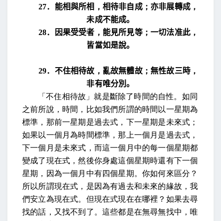
27
．
能相與所相
，
相待非自成
；
亦非展轉成
，
未成不能成
。
28
．
因果受受者
，
能見所見等
；
一切法准此
，
皆當如是說
。
29
．
不住相待故
，
亂故無體故
；
無性故三時
，
非有唯分別
。
「不住相待故」就是斷除了時間的自性。如同
之前所說，時間，比如我們所謂的時間以一星期為
標準，那前一星期是過去式，下一星期是未來式；
如果以一個月為時間標準，那上一個月是過去式，
下一個月是未來式，而這一個月中的每一個星期都
變成了現在式，然後你身處這個星期時還有下一個
星期，因為一個月中有四個星期。你如何來區分？
所以所謂現在式，是因為有過去和未來的緣故，我
們安立為現在式。但現在式現在在哪裡？如果去尋
找的話，又找不到了。這些都是在無尋無找中，唯