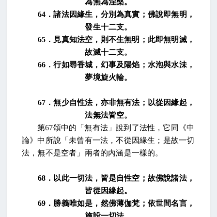
為無為涅槃。
64
．諸法因緣生，分別為真實；佛說即無明，
發生十二支。
65
．見真知法空，則不生無明；此即無明滅，
故滅十二支。
66
．行如尋香城，幻事及陽焰；水泡與水沬，
夢境旋火輪。
67
．無少自性法，亦非無有法；以從因緣起，
法無法皆空。
第
67
頌中的「無有法」說到了法性，它同《中
論》中所說「未曾有一法，不從因緣生；是故一切
法，無不是空者」兩者的內涵是一樣的。
68
．以此一切法，皆是自性空；故佛說諸法，
皆從因緣起。
69
．勝義唯如是，然佛薄伽梵；依世間名言，
施設一切法。