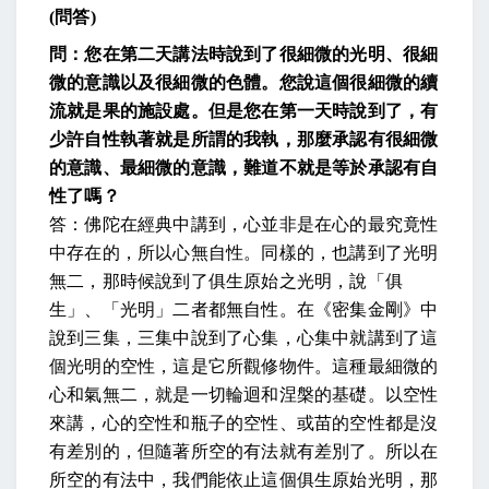
(
問答
)
問：您在第二天講法時說到了很細微的光明、很細
微的意識以及很細微的色體。您說這個很細微的續
流就是果的施設處。但是您在第一天時說到了，有
少許自性執著就是所謂的我執，那麼承認有很細微
的意識、最細微的意識，難道不就是等於承認有自
性了嗎？
答：佛陀在經典中講到，心並非是在心的最究竟性
中存在的，所以心無自性。同樣的，也講到了光明
無二，那時候說到了俱生原始之光明，說「俱
生」、「光明」二者都無自性。在《密集金剛》中
說到三集，三集中說到了心集，心集中就講到了這
個光明的空性，這是它所觀修物件。這種最細微的
心和氣無二，就是一切輪迴和涅槃的基礎。以空性
來講，心的空性和瓶子的空性、或苗的空性都是沒
有差別的，但隨著所空的有法就有差別了。所以在
所空的有法中，我們能依止這個俱生原始光明，那