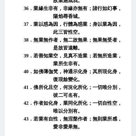
故業應成我。
36
．業緣生非有，非緣亦無有；諸行如幻事，
陽焰尋香城。
37
．業以惑為因，行體為惑業；身以業為因，
此三皆性空。
38
．無業無作者，無二故無果；無果無受者，
是故皆遠離。
39
．若善知業空，見真不造業；若無所造業，
業所生非有。
40
．如佛薄伽梵，神通示化身；其所現化身，
復現餘變化。
41
．佛所化且空，何況化所化；一切唯分別，
彼二可名有。
42
．作者如化身，業同化所化；一切自性空，
唯以分別有。
43
．若業有自性，無涅槃作者；無則業所感，
愛非愛果無。