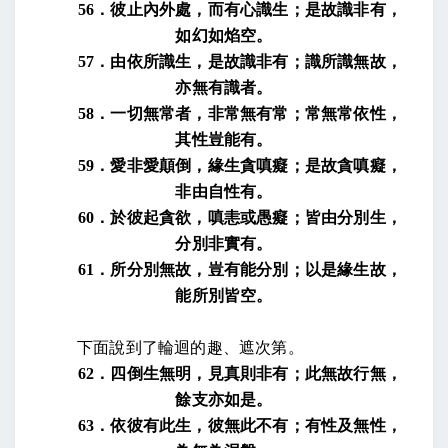
56
．彼止內外處，而有心識生；是故識非有，
如幻如焰空。
57
．由依所識生，是故識非有；識所識無故，
亦無有識者。
58
．一切無常者，非常無有常；常無常依性，
其性豈能有。
59
．愛非愛顛倒，緣生貪嗔癡；是故貪嗔癡，
非由自性有。
60
．於彼起貪欲，嗔恚或愚癡；皆由分別生，
分別非實有。
61
．所分別無故，豈有能分別；以是緣生故，
能所別皆空。
下面說到了輪迴的趣、遮次第。
62
．四倒生無明，見真則非有；此無故行無，
餘支亦如是。
63
．依彼有此生，彼無此不有；有性及無性，