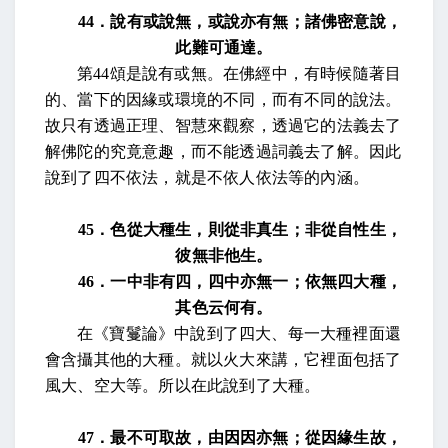
44
．說有或說無，或說亦有無；諸佛密意說，
此難可通達。
第
44
頌是說有或無。在佛經中，有時候隨著目
的、當下的因緣或環境的不同，而有不同的說法。
故只有透過正理、智慧來觀察，透過它的法義去了
解佛陀的究竟意趣，而不能透過詞義去了解。因此
說到了四不依法，就是不依人依法等的內涵。
45
．色從大種生，則從非真生；非從自性生，
彼無非他生。
46
．一中非有四，四中亦無一；依無四大種，
其色云何有。
在
《寶鬘論》中說到了四大、每一大種裡面還
會含攝其他的大種。就以火大來講，它裡面包括了
風大、空大等。所以在此說到了大種。
47
．最不可取故，由因因亦無；從因緣生故，