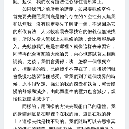
亂、起伏，我們沒有辦法使心緣住善所緣上。
如同我們之前所看的講義，如果要觀修空性，
首先要先觀照我到底是如何存在的？空性分人無我
和法無我，沒有規定要先了解哪一個，不過因為它
的所依有法
—
人比較容易去尋找它的假義但無法找
到，所以先從人無我上去觀修的話，會比較容易趣
入。先觀修我到底是在哪裡？就像這樣去串習它，
同時再配合著閱讀大乘論典，內心也嘗試著去相應
詞義。之後，我們會覺得：咦！怎麼一個很獨立
的、控制著的我，已經幾乎不存在了，而後我們就
會慢慢地熟習這種感受。當我們到了這個境界的時
候，原本很堅定、強烈的我的感受和執著，就會慢
慢的舒緩和減少，由此而產生的壓力也會減少，煩
惱也就隨著減少了。
同樣的，用同樣的方法去觀想自己的蘊體。我
的身體到底是在哪裡？在我的頭、還是在我的身
上？這樣去找是找不到的。我們隨時可以去思惟真
正的佛法的精隨
--
無我的內涵，當我們慢慢熟悉之