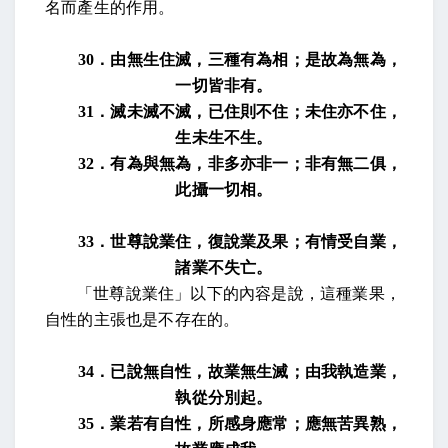
名而產生的作用。
30
．由無生住滅，三種有為相；是故為無為，
一切皆非有。
31
．滅未滅不滅，已住則不住；未住亦不住，
生未生不生。
32
．有為與無為，非多亦非一；非有無二俱，
此攝一切相。
33
．世尊說業住，復說業及果；有情受自業，
諸業不失亡。
「世尊說業住」以下的內容是說，這種業果，
自性的主張也是不存在的。
34
．已說無自性，故業無生滅；由我執造業，
執從分別起。
35
．業若有自性，所感身應常；應無苦異熟，