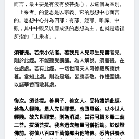
而言，最主要是有沒有發菩提心，以這個為區別。
「上乘者」的意思是以宗義、它的思想中心而言
的。思想中心分為四部：有部、經部、唯識、中
觀，其中中觀又以應成派的思想為主，也就是這裡
所指的「上乘者」。
須菩提。若樂小法者。著我見人見眾生見壽
者見。
則於此經。不能聽受讀誦。為人解說。
須菩提。在
在處處。若有此經。一切世間天人阿修羅
所應供
養。當知此處。則為是塔。皆應恭敬。作禮圍繞。
以諸華香而散其處。
復次。須菩提。善男子．善女人。受持讀誦此經。
若為人
輕賤。是人先世罪業。應墮惡道。以今世人
輕賤。故先
世罪業。則為消滅。
當得阿耨多羅三藐
三菩。提
須菩提。我念過去無量阿僧祇劫。於然燈
佛前。得值
八百四千萬億那由他諸佛。悉皆供養承