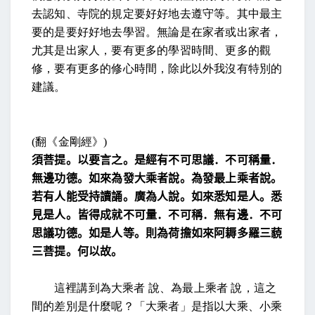
去認知、寺院的規定要好好地去遵守等。其中最主
要的是要好好地去學習。無論是在家者或出家者，
尤其是出家人，要有更多的學習時間、更多的觀
修，要有更多的修心時間，除此以外我沒有特別的
建議。
(
翻《金剛經》
)
須菩提。以要言之。是經有不可思議．不可稱量．
無邊
功德。
如來為發大乘者說。為發最上乘者說。
若有人能受持讀誦。廣為人說。如來悉知是人。悉
見
是人。皆得成就不可量．不可稱．無有邊．不可
思議功
德。
如是人等。則為荷擔如來阿耨多羅三藐
三菩提。
何以故。
這裡講到為大乘者 說、為最上乘者 說，這之
間的差別是什麼呢？「大乘者」是指以大乘、小乘