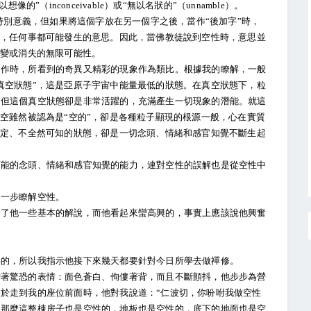
”（inconceivable）或“無以名狀的”（unnamble）。
何特別意義，但如果將這個字放在另一個字之後，當作“後加字”時，
起，任何事都可能發生的意思。因此，當佛教徒說到空性時，意思並
改變或消失的無限可能性。
時，所看到的奇異又精彩的現象作為類比。根據我的瞭解，一般
真空狀態”，這是亞原子宇宙中能量最低的狀態。在真空狀態下，粒
，但這個真空狀態卻是非常活躍的，充滿產生一切現象的潛能。就這
真空雖然被認為是“空的”，卻是各種粒子顯現的根源一般，心在實質
界定、不全然可知的狀態，卻是一切念頭、情緒和感官知覺不斷生起
的念頭、情緒和感官知覺的能力，連對空性的誤解也是從空性中
一步瞭解空性。
他一些基本的解說，而他看起來蠻高興的，事實上應該說他興奮
的，所以我指示他接下來幾天都要針對今日所學去做禪修。
驚恐的表情：面色蒼白、佝僂著背，而且不斷顫抖，他步步為營
於走到我的座位前面時，他對我說道：“仁波切，你吩咐我做空性
，那麼這整棟房子也是空性的，地板也是空性的，底下的地面也是空