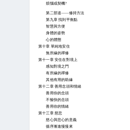
煩惱或契機?
第二部道——修持方法
第九章 找到平衡點
智慧與方便
身體的姿勢
心的體態
第十章 單純地安住
無所緣的禪修
第十一章 安住在對境上
感知對境之門
有所緣的禪修
其他有用的助緣
第十二章 善用念頭和情緒
善用你的念頭
不愉快的念頭
善用你的情緒
第十三章 慈悲
慈心與悲心的意義
循序漸進慢慢來