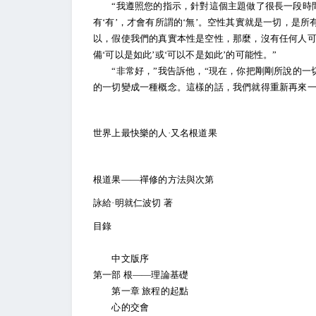
“我遵照您的指示，針對這個主題做了很長一段時間
有‘有’，才會有所謂的‘無’。空性其實就是一切，是所
以，假使我們的真實本性是空性，那麼，沒有任何人
備‘可以是如此’或‘可以不是如此’的可能性。”
“非常好，”我告訴他，“現在，你把剛剛所說的一
的一切變成一種概念。這樣的話，我們就得重新再來一
世界上最快樂的人·
又名根道果
根道果——禪修的方法與次第
詠給·明就仁波切 著
目錄
中文版序
第一部 根——理論基礎
第一章 旅程的起點
心的交會