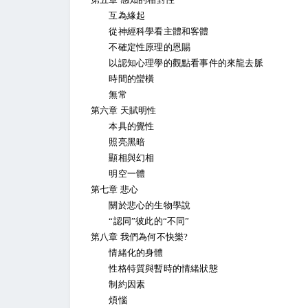
互為緣起
從神經科學看主體和客體
不確定性原理的恩賜
以認知心理學的觀點看事件的來龍去脈
時間的蠻橫
無常
第六章 天賦明性
本具的覺性
照亮黑暗
顯相與幻相
明空一體
第七章 悲心
關於悲心的生物學說
“認同”彼此的“不同”
第八章 我們為何不快樂?
情緒化的身體
性格特質與暫時的情緒狀態
制約因素
煩惱