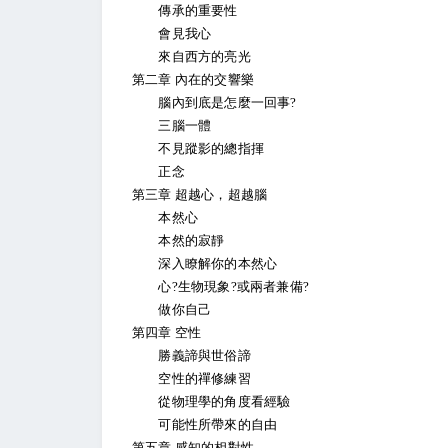
傳承的重要性
會見我心
來自西方的亮光
第二章 內在的交響樂
腦內到底是怎麼一回事?
三腦一體
不見蹤影的總指揮
正念
第三章 超越心，超越腦
本然心
本然的寂靜
深入瞭解你的本然心
心?生物現象?或兩者兼備?
做你自己
第四章 空性
勝義諦與世俗諦
空性的禪修練習
從物理學的角度看經驗
可能性所帶來的自由
第五章 感知的相對性