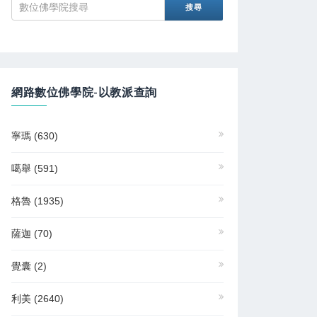
網路數位佛學院-以教派查詢
寧瑪
(630)
噶舉
(591)
格魯
(1935)
薩迦
(70)
覺囊
(2)
利美
(2640)