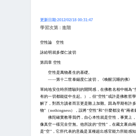
更新日期:2012/02/18 00:31:47
學習次第 : 進階
空性論 空性
詠給明就多傑仁波切
第四章 空性
空性是萬物產生的基礎。
——第十二世泰錫度仁波切，《喚醒沉睡的佛》
單純地安住時所體驗到的開闊感，在佛教名相中稱為“空性
有的一切都能從中生起。），但“空性”或許是佛教哲
解了，對西方讀者而言更是難上加難。因為早期有許多梵
物”（nothingness），誤將“空性”和“什麼都
佛陀確實教導我們，自心本性就是空性，事實上，空
像真空一樣完全空無。他所說的“空性”，在藏文裏由兩個字所組
是“空”，它所代表的意義是某種超出感官能力所能感