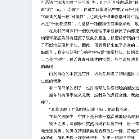
可思議”“無法言喻”“不可說”等，但也可直接翻譯為“難以想像的
而“尼”（nyi）這個字，在藏文日常會話中並沒有任
它表達的是一種“可能性”，也就是任何事物都可能生
不是“什麼都沒有”，而是指一種能讓任何事物顯現、
在此我們可採用一個現代物理學家觀察原子內部運作
物理學家認為所有亞原子現象的產生，起源於所謂的“
子不斷地顯現和消失。因此，儘管看起來似乎是空的
點而言，真空狀態和“心的空性特質”相當類似。如同
上也是“空的”，缺乏真實可陳述的特質。然而這無法
的基礎。
由於自心的本質是空性，因此你具備了體驗無限可能
生起的現象!
有一個簡單的例子，也許能幫助你從體驗的層次進
幾年前有個學生來見我，請我為他講授空性。我給了
極了。
“真是太酷了!”我們談話終了時，他這樣說道。
在我的經驗中，空性不是只靠一堂課就能輕易瞭解
幾天之後，這個學生突然出現在我房門外，臉上帶著
地走進房裏，仿佛在猜測前面是否有流沙一樣。當他終
的禪修，但昨天晚上我突然想到，如果一切都是空性