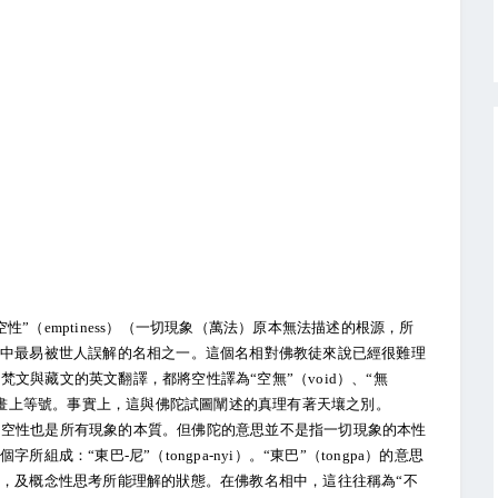
”（emptiness）（一切現象（萬法）原本無法描述的根源，所
學中最易被世人誤解的名相之一。這個名相對佛教徒來說已經很難理
文與藏文的英文翻譯，都將空性譯為“空無”（void）、“無
沒有”兩者畫上等號。事實上，這與佛陀試圖闡述的真理有著天壤之別。
性也是所有現象的本質。但佛陀的意思並不是指一切現象的本性
成：“東巴-尼”（tongpa-nyi）。“東巴”（tongpa）的意思
知，及概念性思考所能理解的狀態。在佛教名相中，這往往稱為“不