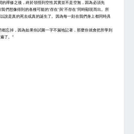
的禪修之後，終於領悟到空性其實並不是空無，因為必須先
有我們想像得到的各種可能的‘存在’與‘不存在’同時顯現而出。所
可以說是真的死去或真的誕生了。因為每一刻在我們身上都同時具
切都忘掉，因為如果你試圖一字不漏地記著，那麼你就會把所學到
遍了。”