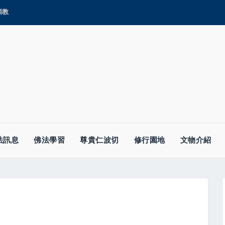
顯教
法訊息
佛法學習
尊貴仁波切
修行園地
文物介紹