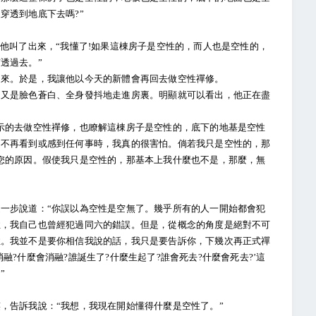
穿透到地底下去嗎?”
叫了出來，“我懂了!如果這棟房子是空性的，而人也是空性的，
透過去。”
來。於是，我讓他以今天的新體會再回去做空性禪修。
是臉色蒼白、全身發抖地走進房裏。明顯就可以看出，他正在盡
的去做空性禪修，也瞭解這棟房子是空性的，底下的地基是空性
，不再看到或感到任何事時，我真的很害怕。倘若我只是空性的，那
您的原因。假使我只是空性的，那基本上我什麼也不是，那麼，無
步說道：“你誤以為空性是空無了。幾乎所有的人一開始都會犯
性，我自己也曾經犯過同六的錯誤。但是，從概念的角度是絕對不可
性。我並不是要你相信我說的話，我只是要告訴你，下幾次再正式禪
?什麼會消融?誰誕生了?什麼生起了?誰會死去?什麼會死去?’這
”
告訴我說：“我想，我現在開始懂得什麼是空性了。”