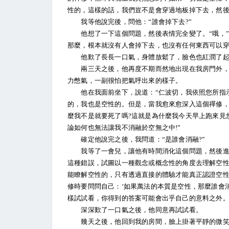
性的，這樣的話，我們豈不是會穿過地板掉下去，然後
我等他說完後，問他：“誰會掉下去?”
他想了一下這個問題，然後表情完全變了。“哦，”他
那麼，根本就沒有人會掉下去，也沒有任何東西可以穿
他歎了長長一口氣，身體放鬆了，臉色也紅潤了起
兩三天之後，他再度不期而然地出現在我房門外，又
力憋氣，一副很怕把氣呼出來的樣子。
他在我面前坐下，說道：“仁波切，我依照您所指示
的，我也是空性的。但是，當我愈來愈深入這個禪修
麼我不是就要死了嗎?這就是為什麼我今天早上跑來見
論如何也無法讓我不消融於空無之中!”
確定他說完之後，我問道：“是誰會消融?”
我等了一會兒，讓他有時間消化這個問題，然後進一
這種錯誤，試圖以一種觀念或概念性的角度去理解空
能瞭解空性的，只有透過直接的體驗才能真正認證空
修時要問問自己：‘如果萬法的本質是空性，那麼誰會消融
樣試試看，你得到的答案可能會出乎自己的意料之外。
深深歎了一口氣之後，他同意再試試看。
幾天之後，他回到我的房間，臉上掛著平靜的微笑，