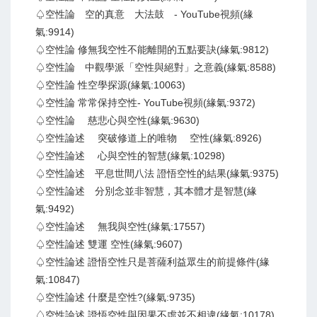
♤空性論 空的真意 大法鼓 - YouTube視頻(緣
氣:9914)
♤空性論 修無我空性不能離開的五點要訣(緣氣:9812)
♤空性論 中觀學派「空性與絕對」之意義(緣氣:8588)
♤空性論 性空學探源(緣氣:10063)
♤空性論 常常保持空性- YouTube視頻(緣氣:9372)
♤空性論 慈悲心與空性(緣氣:9630)
♤空性論述 突破修道上的唯物 空性(緣氣:8926)
♤空性論述 心與空性的智慧(緣氣:10298)
♤空性論述 平息世間八法 證悟空性的結果(緣氣:9375)
♤空性論述 分別念並非智慧，其本體才是智慧(緣
氣:9492)
♤空性論述 無我與空性(緣氣:17557)
♤空性論述 雙運 空性(緣氣:9607)
♤空性論述 證悟空性只是菩薩利益眾生的前提條件(緣
氣:10847)
♤空性論述 什麼是空性?(緣氣:9735)
♤空性論述 證悟空性與因果不虛並不相違(緣氣:10178)