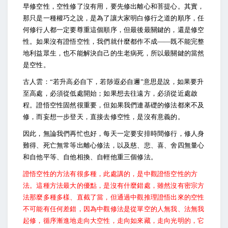
早修空性，空性修了沒有用，要先修出離心和菩提心。其實，
那只是一種權巧之說，是為了讓大家明白修行之道的順序，任
何修行人都一定要尊重這個順序，但最後最關鍵的，還是修空
性。如果沒有證悟空性，我們就什麼都作不成——既不能完整
地利益眾生，也不能解決自己的生老病死，所以最關鍵的當然
是空性。
古人雲：“若升高必自下，若陟遐必自邇”意思是說，如果要升
至高處，必須從低處開始；如果想去往遠方，必須從近處啟
程。證悟空性固然很重要，但如果我們連基礎的修法都來不及
修，而妄想一步登天，直接去修空性，是沒有意義的。
因此，無論我們再忙也好，每天一定要安排時間修行，修人身
難得、死亡無常等出離心修法，以及慈、悲、喜、舍四無量心
和自他平等、自他相換、自輕他重三個修法。
證悟空性的方法有很多種，此處講的，是中觀證悟空性的方
法。這種方法最大的優點，是沒有什麼錯處，雖然沒有密宗方
法那麼多種多樣、直截了當，但通過中觀推理證悟出來的空性
不可能有任何差錯，因為中觀修法是從單空的人無我、法無我
起修，循序漸進地走向大空性，走向如來藏，走向光明的，它