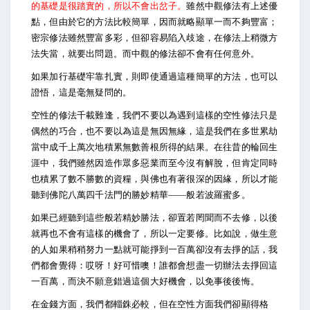
的基礎是很踏實的，所以不會出岔子。
雖然中觀修法有上述優
點，但由於它的方法比較簡單，因而就略顯單一而不夠豐富；
密宗修法雖然豐富多彩，但卻容易陷入歧途，在修法上稍微方
法失當，就要出問題。而中觀的修法卻不會有任何意外。
如果加行基礎牢靠扎實，則即使通過這種簡單的方法，也可以
證悟，這是毫無疑問的。
空性的修法千載難逢，我們不要以為遇到這樣的空性修法只是
偶然的巧合，也不要以為這是無因無緣，這是我們在多世累劫
當中成千上萬次地積累無數善根所得的結果。在往昔的輪回生
涯中，我們雖然因造作眾多惡業而至今沒有解脫，但肯定同時
也積累了數不勝數的資糧，與佛也有著很深的因緣，所以才能
聽到佛陀八萬四千法門的勝妙精華——般若波羅蜜多。
如果已經聽到這些般若精妙勝法，卻置若罔聞而不去修，以後
就再也不會有這樣的機會了，所以一定要修。比如說，做生意
的人如果稍稍努力一點就可能掙到一百萬卻沒有去掙的話，我
們都會覺得：哎呀！好可惜噢！誰都會想盡一切辦法去掙回這
一百萬，而決不願意錯過這個大好機會，以免事後後悔。
在金錢方面，我們都輜銖必較，但在空性方面我們卻顯得格