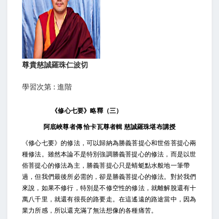
尊貴慈誠羅珠仁波切
學習次第 : 進階
《修心七要》略釋（三）
阿底峽尊者傳 恰卡瓦尊者輯 慈誠羅珠堪布講授
《修心七要》的修法，可以歸納為勝義菩提心和世俗菩提心兩
種修法。雖然本論不是特別強調勝義菩提心的修法，而是以世
俗菩提心的修法為主，勝義菩提心只是蜻蜓點水般地一筆帶
過，但我們最後所必需的，卻是勝義菩提心的修法。對於我們
來說，如果不修行，特別是不修空性的修法，就離解脫還有十
萬八千里，就還有很長的路要走。在這遙遠的路途當中，因為
業力所感，所以還充滿了無法想像的各種痛苦。