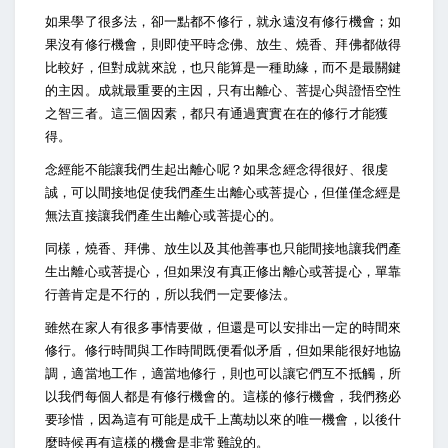
如果學了很多法，卻一點都不修行，就永遠沒有修行機會；如
果沒有修行機會，則即使平時念佛、放生、燒香、拜佛都做得
比較好，但對成就來說，也只能算是一種助緣，而不是最關鍵
的主因。成就最重要的主因，只有出離心、菩提心與證悟空性
之智三者。這三個因素，都只有通過實實在在的修行才能獲
得。
念經能不能讓我們生起出離心呢？如果念經念得很好、很虔
誠，可以間接地促使我們產生出離心或菩提心，但僅僅念經是
無法直接讓我們產生出離心或菩提心的。
同樣，燒香、拜佛、放生以及其他善事也只能間接地讓我們產
生出離心或菩提心，但如果沒有真正修出離心或菩提心，單靠
行善肯定是不行的，所以我們一定要修法。
雖然在家人有很多事情要做，但還是可以安排出一定的時間來
修行。修行時間與工作時間既便看似矛盾，但如果能很好地協
調，適當地工作，適當地修行，則也可以讓它們互不抵觸，所
以我們每個人都是有修行機會的。這樣的修行機會，我們務必
要珍惜，因為這有可能是成千上萬劫以來的唯一機會，以後什
麼時候再有這樣的機會是非常難說的。