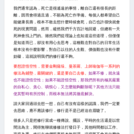
我們通常認為，死亡是很遙遠的事情，離自己還有很長的距
離，因而會得過且過，不願為死亡作準備。每個人都希望自己
能健康長壽，根本不敢去想什麼時候會死，自己也許很快就會
死的現實問題，然而，縱然我們千方百計地回避，但總有一天
死神會找上門的。雖然我們從理論上也知道這些道理，但僅僅
是知道而已，卻沒有用心去思考，這種觀念對自己的日常生活
根本沒有什麼影響，對自己以往的人生觀、價值觀也沒有什麼
妨礙，這就說明我們的修行還不夠。
要想證悟空性，需要金剛薩垛、曼茶羅、上師瑜伽等一系列的
修法為鋪墊，最關鍵的，還是要自己去修。
如果不修，就永遠
也不能證悟空性；如果不能證悟空性，那我們所有的極其嚴重
的自私心、貪心、嗔恨心，又怎麼能夠斷除呢？其他方法只能
使其暫時有所控制，而根本無法將其徹底解決。
請大家回過頭去想一想，自己有沒有這樣的認識，我們一定要
去思維，應不應該修行，修行是不是已經迫在眉睫了。
很多人只是把修行當成一種傳說、擺設，平時的生活還是以世
間法為主，閑得無聊就修修法打發日子，其他時間都以工作、