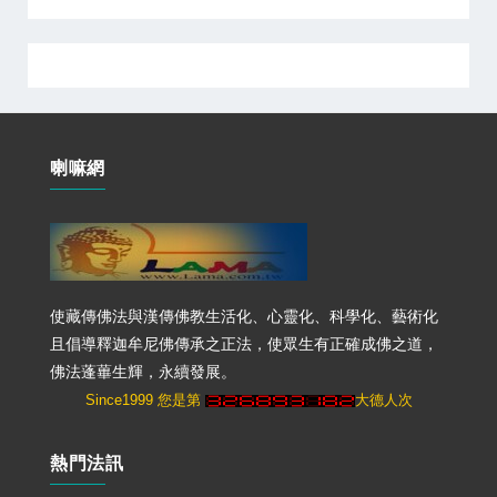
喇嘛網
使藏傳佛法與漢傳佛教生活化、心靈化、科學化、藝術化
且倡導釋迦牟尼佛傳承之正法，使眾生有正確成佛之道，
佛法蓬蓽生輝，永續發展。
Since1999 您是第
大德人次
熱門法訊