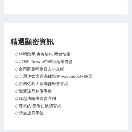
精選顯密資訊
♤持明歌手 倉央龍措 兩種快樂
♤UTBF-Taiwan中華宗南學佛會
♤台灣蘇曼噶舉官方中文網
♤台灣佐欽大圓滿佛學會 Facebook粉絲頁
♤台灣佐欽大圓滿佛學會官網
♤覺囊達丹林佛學會
♤緣起法輪佛學會官網
♤尊貴的 安陽仁波切官網
♤慧命成長學院