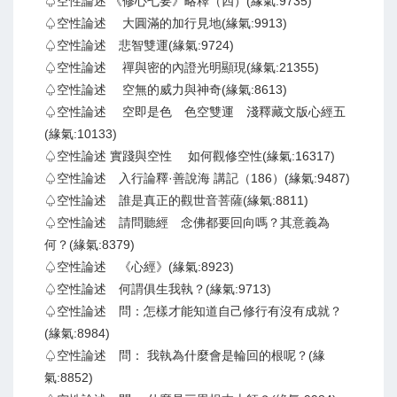
♤空性論述 《修心七要》略釋（四）(緣氣:9735)
♤空性論述 大圓滿的加行見地(緣氣:9913)
♤空性論述 悲智雙運(緣氣:9724)
♤空性論述 禪與密的內證光明顯現(緣氣:21355)
♤空性論述 空無的威力與神奇(緣氣:8613)
♤空性論述 空即是色 色空雙運 淺釋藏文版心經五
(緣氣:10133)
♤空性論述 實踐與空性 如何觀修空性(緣氣:16317)
♤空性論述 入行論釋·善說海 講記（186）(緣氣:9487)
♤空性論述 誰是真正的觀世音菩薩(緣氣:8811)
♤空性論述 請問聽經 念佛都要回向嗎？其意義為
何？(緣氣:8379)
♤空性論述 《心經》(緣氣:8923)
♤空性論述 何謂俱生我執？(緣氣:9713)
♤空性論述 問：怎樣才能知道自己修行有沒有成就？
(緣氣:8984)
♤空性論述 問： 我執為什麼會是輪回的根呢？(緣
氣:8852)