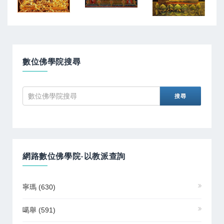
數位佛學院搜尋
網路數位佛學院-以教派查詢
寧瑪
(630)
噶舉
(591)