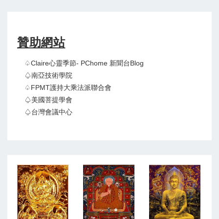
贊助網站
♤claire心靈季節- PChome 新聞台Blog
♤南亞技術學院
♤FPMT護持大乘法派聯合會
♤美國菩提學會
♤台灣會議中心