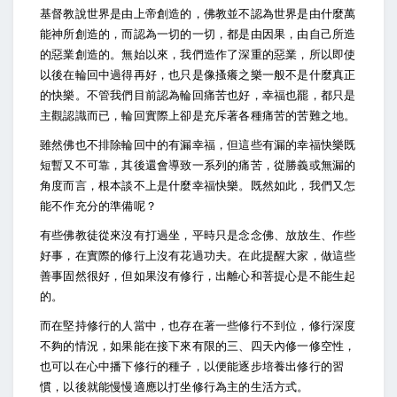
基督教說世界是由上帝創造的，佛教並不認為世界是由什麼萬
能神所創造的，而認為一切的一切，都是由因果，由自己所造
的惡業創造的。無始以來，我們造作了深重的惡業，所以即使
以後在輪回中過得再好，也只是像搔癢之樂一般不是什麼真正
的快樂。不管我們目前認為輪回痛苦也好，幸福也罷，都只是
主觀認識而已，輪回實際上卻是充斥著各種痛苦的苦難之地。
雖然佛也不排除輪回中的有漏幸福，但這些有漏的幸福快樂既
短暫又不可靠，其後還會導致一系列的痛苦，從勝義或無漏的
角度而言，根本談不上是什麼幸福快樂。既然如此，我們又怎
能不作充分的準備呢？
有些佛教徒從來沒有打過坐，平時只是念念佛、放放生、作些
好事，在實際的修行上沒有花過功夫。在此提醒大家，做這些
善事固然很好，但如果沒有修行，出離心和菩提心是不能生起
的。
而在堅持修行的人當中，也存在著一些修行不到位，修行深度
不夠的情況，如果能在接下來有限的三、四天內修一修空性，
也可以在心中播下修行的種子，以便能逐步培養出修行的習
慣，以後就能慢慢適應以打坐修行為主的生活方式。