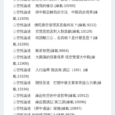
♤空性論述 無我的修法 (緣氣:10260)
♤空性論述 得中觀定解四步方法 中觀四步境界(緣
氣:11509)
♤空性論述 佛陀廣空道理其意義何在？(緣氣:9212)
♤空性論述 空慧思想及對人類貢獻(緣氣:10129)
♤空性論述 何謂離三心，去四相？是什麼意思？(緣
氣:15280)
♤空性論述 般若智慧(緣氣:8864)
♤空性論述 大圓滿的現量境界 現空雙運大中觀(緣
氣:11906)
♤空性論述 入行論釋 善說海 講記（165）(緣
氣:13109)
♤空性論述 開悟見道 打開中脈主要靠菩提心力量(緣
氣:13194)
♤空性論述 緣起性空的中道哲學(緣氣:10912)
♤空性論述 緣起贊講記 第三課(緣氣:10096)
♤空性論述 《辨中邊論》探微(緣氣:10897)
♤空性論述 如何破“我執”？(緣氣:9878)