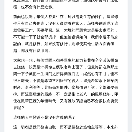
家庭為重，修行在他們眼裏根本無所謂，這樣既不會有什麼收
穫，也不會有什麼進步。
前面也說過，每個人都要生存，所以需要生存的條件。這些條
件只有自己去創造，沒有人會供養在家人。怎樣去創造呢？這
就需要工作、需要學習。這一大堆的問題肯定是要去處理的，
不可能一下子就全部扔掉，但無論處境如何，我們永遠不能忘
記的，就是修行。如果沒有修行，則即使其他生活方面再優
越，都沒有什麼用處。
大家想一想，每個世間人都將畢生的精力花費在辛辛苦苦拼命
去賺錢，絞盡腦汁拼命去獲取名利上面了，但最終卻在刹那之
間一下子就把一生搏鬥之所得棄置而去，縱然心有不甘，也不
得不離去，不管是希望常相廝守的親人，還是希望永不離棄的
財產、名利等等，此時毫無條件、毫無價錢可講，全部都要丟
掉。而這裏所說的最終，不一定是指七老八十的風燭殘年，即
使在風華正茂的年輕時代，又有誰敢保證自己不會很快命喪黃
泉呢？
這樣的人生難道不是沒有意義的嗎？
這一切都是我們咎由自取，而不是歸咎於造物主等等，本來外