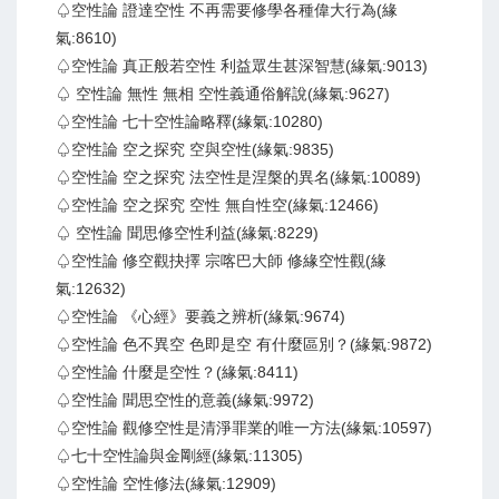
♤空性論 證達空性 不再需要修學各種偉大行為(緣
氣:8610)
♤空性論 真正般若空性 利益眾生甚深智慧(緣氣:9013)
♤ 空性論 無性 無相 空性義通俗解說(緣氣:9627)
♤空性論 七十空性論略釋(緣氣:10280)
♤空性論 空之探究 空與空性(緣氣:9835)
♤空性論 空之探究 法空性是涅槃的異名(緣氣:10089)
♤空性論 空之探究 空性 無自性空(緣氣:12466)
♤ 空性論 聞思修空性利益(緣氣:8229)
♤空性論 修空觀抉擇 宗喀巴大師 修緣空性觀(緣
氣:12632)
♤空性論 《心經》要義之辨析(緣氣:9674)
♤空性論 色不異空 色即是空 有什麼區別？(緣氣:9872)
♤空性論 什麼是空性？(緣氣:8411)
♤空性論 聞思空性的意義(緣氣:9972)
♤空性論 觀修空性是清淨罪業的唯一方法(緣氣:10597)
♤七十空性論與金剛經(緣氣:11305)
♤空性論 空性修法(緣氣:12909)