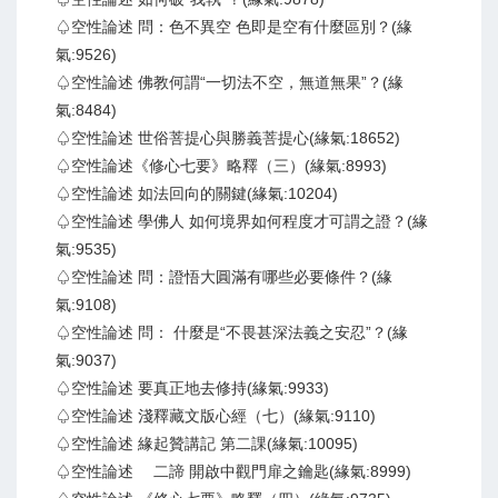
♤空性論述 問：色不異空 色即是空有什麼區別？(緣
氣:9526)
♤空性論述 佛教何謂“一切法不空，無道無果”？(緣
氣:8484)
♤空性論述 世俗菩提心與勝義菩提心(緣氣:18652)
♤空性論述《修心七要》略釋（三）(緣氣:8993)
♤空性論述 如法回向的關鍵(緣氣:10204)
♤空性論述 學佛人 如何境界如何程度才可謂之證？(緣
氣:9535)
♤空性論述 問：證悟大圓滿有哪些必要條件？(緣
氣:9108)
♤空性論述 問： 什麼是“不畏甚深法義之安忍”？(緣
氣:9037)
♤空性論述 要真正地去修持(緣氣:9933)
♤空性論述 淺釋藏文版心經（七）(緣氣:9110)
♤空性論述 緣起贊講記 第二課(緣氣:10095)
♤空性論述 二諦 開啟中觀門扉之鑰匙(緣氣:8999)