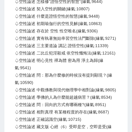
♤空性論述 怎樣修“證悟空性的智慧”(緣氣:9644)
♤空性論述 契入空性的關鍵(緣氣:10807)
♤空性論述 什麼是證悟空性的智慧(緣氣:9448)
♤空性論述 初期瑜伽行的空性見解(緣氣:10863)
♤空性論述 存在於 空性 性空唯名(緣氣:9306)
♤空性論述 實有執著無始串習空性法門斷除(緣氣:9271)
♤空性論述 三主要道論 講記 證悟空性(緣氣:11339)
♤空性論述 二比丘犯淫殺戒 依空性懺悔法(緣氣:12161)
♤空性論述 明心見性 禪為體 密為用 淨土為歸(緣
氣:9541)
♤空性論述 問：那為什麼修的時候沒有提到顯現？(緣
氣:10590)
♤空性論述 中觀佛教與現代物理學中相對論(緣氣:9805)
♤空性論述 學佛的人為什麼能超越病苦？(緣氣:8534)
♤空性論述 問：回向的方式有哪兩種?(緣氣:8951)
♤空性論述 相對真理 有某種程度的存在(緣氣:8687)
♤空性論述 正確認識空(緣氣:10715)
♤空性論述 藏文版 心經（6）受即是空，空即是受(緣