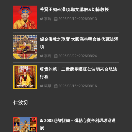
菩賢王如來灌頂.願文講解&幻輪教授
寧瑪
2026/09/12~2026/09/13
錫金佛教之瑰寶 大圓滿持明命修伏藏法灌
頂
寧瑪
2026/08/22~2026/08/24
尊貴的第十二世蘇曼噶旺仁波切來台弘法
行程
噶舉
2026/08/15~2026/08/16
仁波切
2008悲智恆轉－彌勒心寶舍利環球巡迴
展