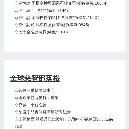
♤空性論 證悟空性與因果不虛並不相違(緣氣:10874)
♤空性論 “十八空”(緣氣:9144)
♤空性論 返聞自性的途徑 自性本空(緣氣:10937)
♤空性論述 以空性見修菩薩行(緣氣:9945)
♤七十空性論略釋(緣氣:9960)
全球慈智部落格
♤菩提三乘林佛學中心
♤龍欽寧體心要持明總集
♤究竟一乘寶性論
♤印度宗門實修暨噶舉祈願法會
♤上師格西‧羅桑丹巴仁波切：永和中心專屬日誌：Xuite
日誌