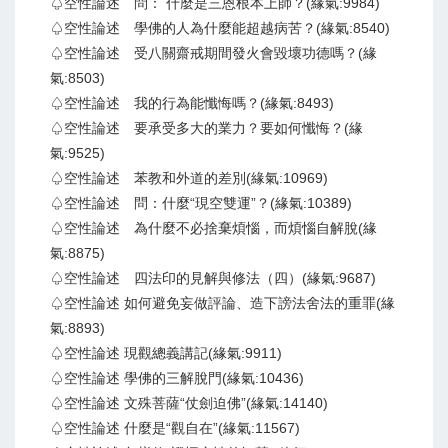
♤空性論述 問： 什麼是三恩根本上師？(緣氣:9984)
♤空性論述 學佛的人為什麼能超越病苦？(緣氣:8540)
♤空性論述 受八關齋戒期間發火會毀壞功德嗎？(緣
氣:8503)
♤空性論述 我的行為能懺悔嗎？(緣氣:8493)
♤空性論述 要承受多大的業力？要如何懺悔？(緣
氣:9525)
♤空性論述 苯教和外道的差別(緣氣:10969)
♤空性論述 問：什麼“現空雙運”？(緣氣:10389)
♤空性論述 為什麼不必捨棄煩惱，而煩惱自解脫(緣
氣:8875)
♤空性論述 四法印的見解與修法（四）(緣氣:9687)
♤空性論述 如何避免妄做評論、造下謗法舍法的重罪(緣
氣:8893)
♤空性論述 現觀總義講記(緣氣:9911)
♤空性論述 學佛的三解脫門(緣氣:10436)
♤空性論述 文殊菩薩“仗劍迫佛”(緣氣:14140)
♤空性論述 什麼是“觀自在”(緣氣:11567)