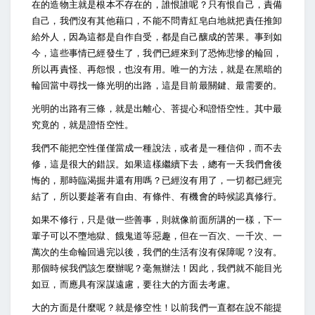
在的造物主就是根本不存在的，誰恨誰呢？只有恨自己，責備
自己，我們沒有其他藉口，不能不問青紅皂白地就把責任推卸
給外人，因為這都是自作自受，都是自己釀成的苦果。事到如
今，這些事情已經發生了，我們已經來到了恐怖悲慘的輪回，
所以再責怪、再怨恨，也沒有用。唯一的方法，就是在黑暗的
輪回當中尋找一條光明的出路，這是目前最關鍵、最需要的。
光明的出路有三條，就是出離心、菩提心和證悟空性。其中最
究竟的，就是證悟空性。
我們不能把空性僅僅當成一種說法，或者是一種信仰，而不去
修，這是很大的錯誤。如果這樣繼續下去，總有一天我們會後
悔的，那時臨渴掘井還有用嗎？已經沒有用了，一切都已經完
結了，所以要趁著有自由、有條件、有機會的時候認真修行。
如果不修行，只是做一些善事，則就像前面所講的一樣，下一
輩子可以不墮地獄、餓鬼道等惡趣，但在一百次、一千次、一
萬次的生命輪回過完以後，我們的生活有沒有保障呢？沒有。
那個時候我們該怎麼辦呢？毫無辦法！因此，我們就不能目光
如豆，而應具有深謀遠慮，要往大的方面去考慮。
大的方面是什麼呢？就是修空性！以前我們一直都在說不能提