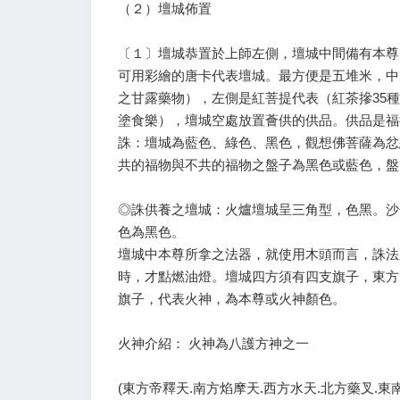
（２）壇城佈置
〔１〕壇城恭置於上師左側，壇城中間備有本尊
可用彩繪的唐卡代表壇城。最方便是五堆米，中
之甘露藥物），左側是紅菩提代表（紅茶摻35
塗食樂），壇城空處放置薈供的供品。供品是福
誅：壇城為藍色、綠色、黑色，觀想佛菩薩為忿
共的福物與不共的福物之盤子為黑色或藍色，盤
◎誅供養之壇城：火爐壇城呈三角型，色黑。沙
色為黑色。
壇城中本尊所拿之法器，就使用木頭而言，誅法
時，才點燃油燈。壇城四方須有四支旗子，東方
旗子，代表火神，為本尊或火神顏色。
火神介紹： 火神為八護方神之一
(東方帝釋天.南方焰摩天.西方水天.北方藥叉.東