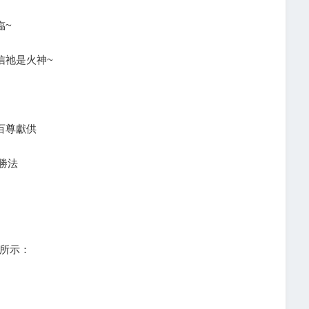
臨~
信祂是火神~
百尊獻供
勝法
所示：