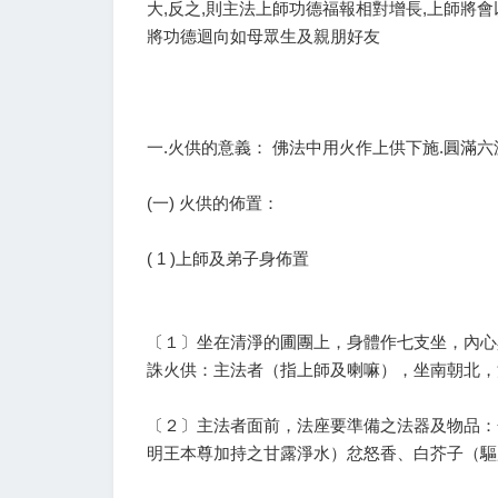
大,反之,則主法上師功德福報相對增長,上師將會
將功德迴向如母眾生及親朋好友
一.火供的意義： 佛法中用火作上供下施.圓滿六
(一) 火供的佈置：
( 1 )上師及弟子身佈置
〔１〕坐在清淨的圃團上，身體作七支坐，內心
誅火供：主法者（指上師及喇嘛），坐南朝北，
〔２〕主法者面前，法座要準備之法器及物品：
明王本尊加持之甘露淨水）忿怒香、白芥子（驅