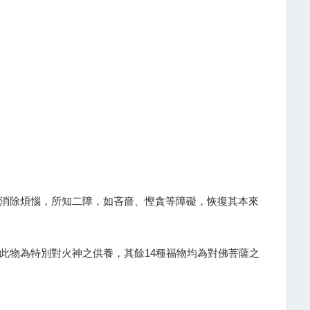
消除煩惱，所知二障，如吝嗇、慳貪等障礙，恢復其本來
此物為特別對火神之供養，其餘14種福物均為對佛菩薩之