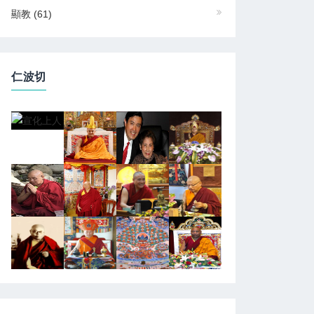
顯教
(61)
仁波切