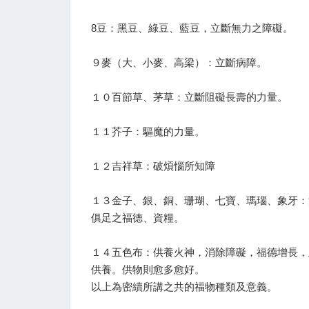
8豆：黑豆、綠豆、藍豆，立斷無力之障礙。
９麥（大、小麥、高梁）：立斷病障。
１０百節草、茅草：立斷阻礙長壽的力量。
１１芥子：驅魔的力量。
１２吉祥草：破煩惱所知障
１３金子、銀、銅、珊瑚、七寶、瑪瑙、象牙：
俱足之福德、資糧。
１４五色布：供養火神，消除障礙，福德增長，
供養。供物則愈多愈好。
以上為密續所講之共的福物種類及意義。