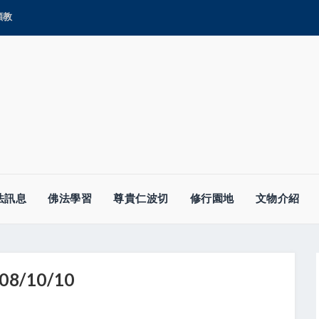
顯教
法訊息
佛法學習
尊貴仁波切
修行園地
文物介紹
/10/10