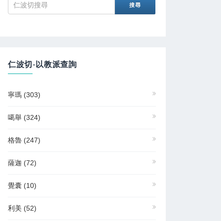
仁波切-以教派查詢
寧瑪
(303)
噶舉
(324)
格魯
(247)
薩迦
(72)
覺囊
(10)
利美
(52)