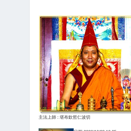
主法上師 : 堪布欽哲仁波切