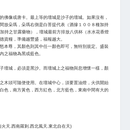
的佛像或唐卡。最上等的壇城是沙子的壇城。如果沒有，
間放朵瑪，朵瑪右側是白菩提代表（酒摻１００８種加持
種加持之甘露藥物），壇城最前方排放八供杯（水水花香燈
德資糧，準備越豐盛，福報越大。
怒本尊，其顏色則其中任一顏色即可，無特別規定。盛裝
內之福物為黑或藍色。
子壇城，必須是黑沙。而壇城上之福物與息增懷一樣，顏
之木頭可隨便使用。在壇城中心，須要置油燈，火供開始
白色，南方黃色，西方紅色，北方藍色，東南中間有大的
南火天.西南羅剎.西北風天.東北自在天)