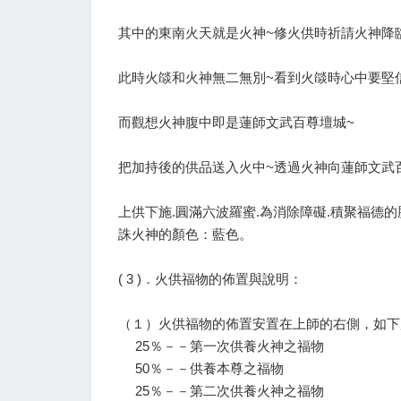
其中的東南火天就是火神~修火供時祈請火神降
此時火燄和火神無二無別~看到火燄時心中要堅
而觀想火神腹中即是蓮師文武百尊壇城~
把加持後的供品送入火中~透過火神向蓮師文武
上供下施.圓滿六波羅蜜.為消除障礙.積聚福德的
誅火神的顏色：藍色。
( 3 )．火供福物的佈置與說明：
（１）火供福物的佈置安置在上師的右側，如下
25％－－第一次供養火神之福物
50％－－供養本尊之福物
25％－－第二次供養火神之福物