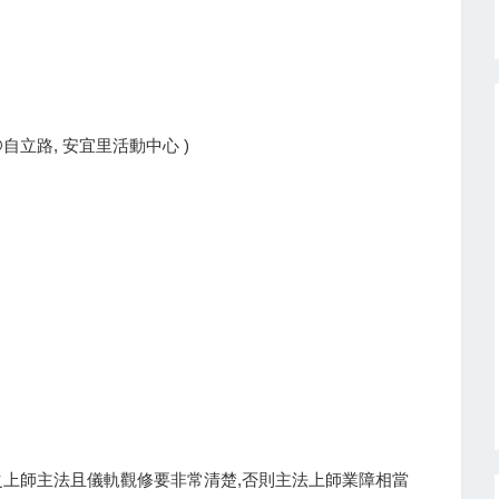
@自立路, 安宜里活動中心 )
之上師主法且儀軌觀修要非常清楚,否則主法上師業障相當