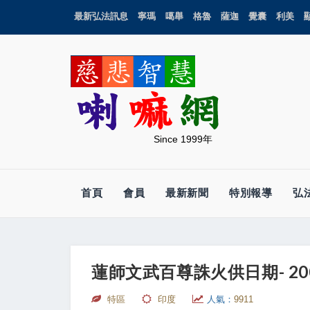
最新弘法訊息
寧瑪
噶舉
格魯
薩迦
覺囊
利美
Since 1999年
首頁
會員
最新新聞
特別報導
弘
蓮師文武百尊誅火供日期- 2008
特區
印度
人氣：
9911