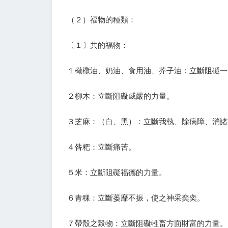
（２）福物的種類：
〔１〕共的福物：
１橄欖油、奶油、食用油、芥子油：立斷阻礙一
２柳木：立斷阻礙威嚴的力量。
３芝麻：（白、黑）：立斷我執、除病障、消諸
４咎粑：立斷痛苦。
５米：立斷阻礙福德的力量。
６青稞：立斷萎靡不振，使之神采奕奕。
７帶殼之榖物：立斷阻礙牲畜方面財富的力量。