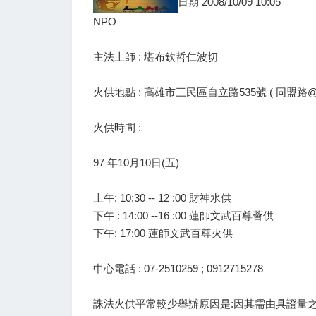
日期 2008/10/09 10:05
NPO
主法上師 : 堪布欽哲仁波切
火供地點 : 高雄市三民區自立路535號 ( 同盟路
火供時間 :
97 年10月10日(五)
上午: 10:30 -- 12 :00 財神水供
下午 : 14:00 --16 :00 蓮師文武百尊薈供
下午: 17:00 蓮師文武百尊火供
中心電話 : 07-2510259 ; 0912715278
誅法火供平常較少舉辦原因是:因其需由具證量