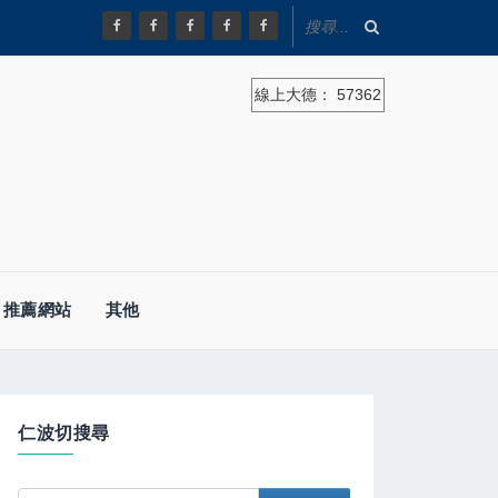
線上大德：
57362
推薦網站
其他
仁波切搜尋