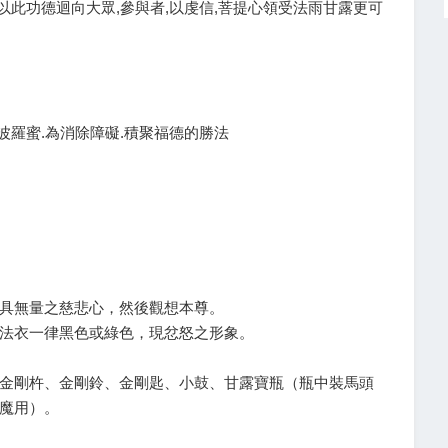
以此功德迴向大眾,參與者,以虔信,菩提心領受法雨甘露更可
波羅蜜.為消除障礙.積聚福德的勝法
具無量之慈悲心，然後觀想本尊。
法衣一律黑色或綠色，現忿怒之形象。
金剛杵、金剛鈴、金剛匙、小鼓、甘露寶瓶（瓶中裝馬頭
魔用）。