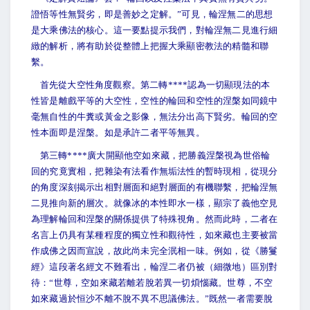
證悟等性無賢劣，即是善妙之定解。”可見，輪涅無二的思想
是大乘佛法的核心。這一要點提示我們，對輪涅無二見進行細
緻的解析，將有助於從整體上把握大乘顯密教法的精髓和聯
繫。
首先從大空性角度觀察。第二轉****認為一切顯現法的本
性皆是離戲平等的大空性，空性的輪回和空性的涅槃如同鏡中
毫無自性的牛糞或黃金之影像，無法分出高下賢劣。輪回的空
性本面即是涅槃。如是承許二者平等無異。
第三轉****廣大開顯他空如來藏，把勝義涅槃視為世俗輪
回的究竟實相，把雜染有法看作無垢法性的暫時現相，從現分
的角度深刻揭示出相對層面和絕對層面的有機聯繫，把輪涅無
二見推向新的層次。就像冰的本性即水一樣，顯宗了義他空見
為理解輪回和涅槃的關係提供了特殊視角。然而此時，二者在
名言上仍具有某種程度的獨立性和觀待性，如來藏也主要被當
作成佛之因而宣說，故此尚未完全泯相一味。例如，從《勝鬘
經》這段著名經文不難看出，輪涅二者仍被（細微地）區別對
待：“世尊，空如來藏若離若脫若異一切煩惱藏。世尊，不空
如來藏過於恒沙不離不脫不異不思議佛法。”既然一者需要脫