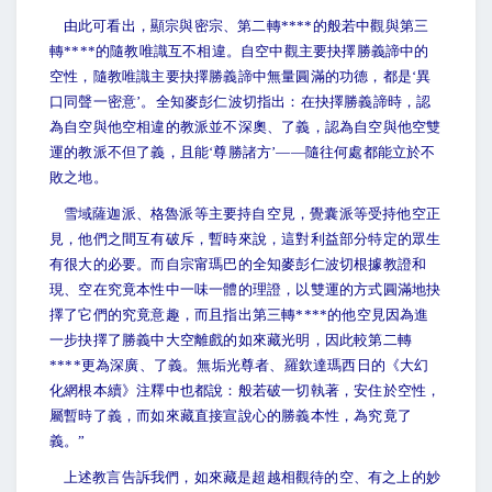
由此可看出，顯宗與密宗、第二轉****的般若中觀與第三
轉****的隨教唯識互不相違。自空中觀主要抉擇勝義諦中的
空性，隨教唯識主要抉擇勝義諦中無量圓滿的功德，都是‘異
口同聲一密意’。全知麥彭仁波切指出：在抉擇勝義諦時，認
為自空與他空相違的教派並不深奧、了義，認為自空與他空雙
運的教派不但了義，且能‘尊勝諸方’——隨往何處都能立於不
敗之地。
雪域薩迦派、格魯派等主要持自空見，覺囊派等受持他空正
見，他們之間互有破斥，暫時來說，這對利益部分特定的眾生
有很大的必要。而自宗甯瑪巴的全知麥彭仁波切根據教證和
現、空在究竟本性中一味一體的理證，以雙運的方式圓滿地抉
擇了它們的究竟意趣，而且指出第三轉****的他空見因為進
一步抉擇了勝義中大空離戲的如來藏光明，因此較第二轉
****更為深廣、了義。無垢光尊者、羅欽達瑪西日的《大幻
化網根本續》注釋中也都說：般若破一切執著，安住於空性，
屬暫時了義，而如來藏直接宣說心的勝義本性，為究竟了
義。”
上述教言告訴我們，如來藏是超越相觀待的空、有之上的妙