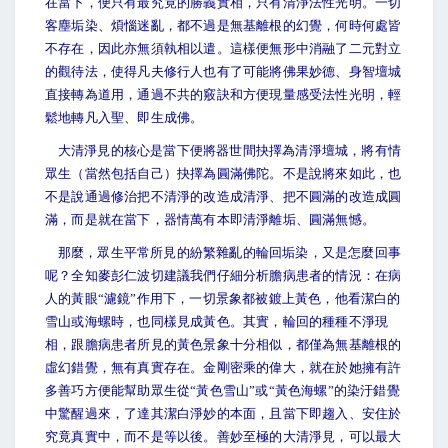
在當下，便只有最究竟的勝義實相，只有清淨法性光明。一切
客塵垢染、煩惱迷亂，都不過是無基離根的幻覺，何時何處皆
不存在，因此亦無須執相以遣。這樣便無形中消融了二元對立
的觀待法，使得凡夫修行人也有了可能將佛果妙德、身智壇城
直接轉為道用，通過不共的竅訣和方便現量感受法性光明，輕
鬆地轉凡入聖、即生成佛。
大清淨見的核心是當下便將器世間抉擇為清淨壇城，將有情
眾生（當然包括自己）抉擇為圓滿佛陀。不是說將來如此，也
不是說通過修治把不清淨的改造成清淨、把不圓滿的改造成圓
滿，而是就在當下，器情萬有本即清淨離垢、圓滿無憾。
那麼，眾生平常所見的紛繁雜亂的輪回垢染，又是怎麼回事
呢？全知麥彭仁波切建議我們仔細分析膽病患者的情況：在病
人的黃眼“濾鏡”作用下，一切景象都被鍍上黃色，他看潔白的
雪山或海螺時，也同樣見成黃色。其實，輪回的種種不淨現
相，跟膽病患者所見的黃色景象十分相似，都僅為無基離根的
虛幻錯覺，無有真實存在。金剛密乘的偉大，就在於她擁有許
多善巧方便能幫助眾生從“黃色雪山”或“黃色海螺”的染汙錯覺
中驚醒過來，了達其潔白淨妙的本面，且當下即趨入、安住於
究竟真實中，而不是等以後。善妙至極的大清淨見，可以最大