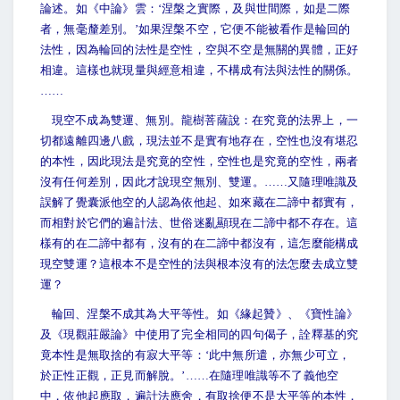
論述。如《中論》雲：‘涅槃之實際，及與世間際，如是二際
者，無毫釐差別。’如果涅槃不空，它便不能被看作是輪回的
法性，因為輪回的法性是空性，空與不空是無關的異體，正好
相違。這樣也就現量與經意相違，不構成有法與法性的關係。
……
現空不成為雙運、無別。龍樹菩薩說：在究竟的法界上，一
切都遠離四邊八戲，現法並不是實有地存在，空性也沒有堪忍
的本性，因此現法是究竟的空性，空性也是究竟的空性，兩者
沒有任何差別，因此才說現空無別、雙運。……又隨理唯識及
誤解了覺囊派他空的人認為依他起、如來藏在二諦中都實有，
而相對於它們的遍計法、世俗迷亂顯現在二諦中都不存在。這
樣有的在二諦中都有，沒有的在二諦中都沒有，這怎麼能構成
現空雙運？這根本不是空性的法與根本沒有的法怎麼去成立雙
運？
輪回、涅槃不成其為大平等性。如《緣起贊》、《寶性論》
及《現觀莊嚴論》中使用了完全相同的四句偈子，詮釋基的究
竟本性是無取捨的有寂大平等：‘此中無所遣，亦無少可立，
於正性正觀，正見而解脫。’……在隨理唯識等不了義他空
中，依他起應取，遍計法應舍，有取捨便不是大平等的本性，