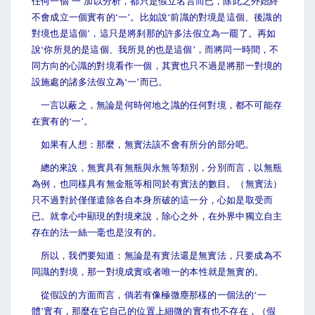
任何一個‘一’加以分析，都只是假立名言而已，除此之外始終
不會成立一個實有的‘一’。比如說‘前識的對境是這個、後識的
對境也是這個’，這只是將刹那的許多法假立為一罷了。再如
說‘你所見的是這個、我所見的也是這個’，而將同一時間，不
同方向的心識的對境看作一個，其實也只不過是將那一對境的
設施處的諸多法假立為‘一’而已。
一言以蔽之，無論是何時何地之識的任何對境，都不可能存
在實有的‘一’。
如果有人想：那麼，無實法該不會有所分的部分吧。
總的來說，無實具有無瓶與永無等類別，分別而言，以無瓶
為例，也同樣具有無金瓶等相同於有實法的數目。（無實法）
只不過對於僅僅遣除各自本身所破的這一分，心如是取受而
已。就拿心中顯現的對境來說，除心之外，在外界中獨立自主
存在的法一絲一毫也是沒有的。
所以，我們要知道：無論是有實法還是無實法，只要成為不
同識的對境，那一對境成實或者唯一的本性就是無實的。
從假設的方面而言，倘若有像極微塵那樣的一個法的‘一
體’實有，那麼在它自己的位置上細微的實有也不存在，（假