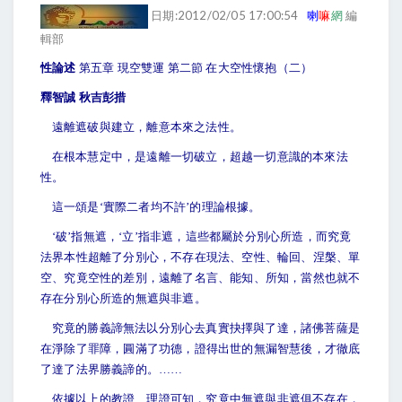
日期:2012/02/05 17:00:54
喇
嘛
網
編
輯部
性論述
第五章 現空雙運 第二節 在大空性懷抱（二）
釋智誠 秋吉彭措
遠離遮破與建立，離意本來之法性。
在根本慧定中，是遠離一切破立，超越一切意識的本來法
性。
這一頌是‘實際二者均不許’的理論根據。
‘
破’指無遮，‘立’指非遮，這些都屬於分別心所造，而究竟
法界本性超離了分別心，不存在現法、空性、輪回、涅槃、單
空、究竟空性的差別，遠離了名言、能知、所知，當然也就不
存在分別心所造的無遮與非遮。
究竟的勝義諦無法以分別心去真實抉擇與了達，諸佛菩薩是
在淨除了罪障，圓滿了功德，證得出世的無漏智慧後，才徹底
了達了法界勝義諦的。……
依據以上的教證、理證可知，究竟中無遮與非遮俱不存在，