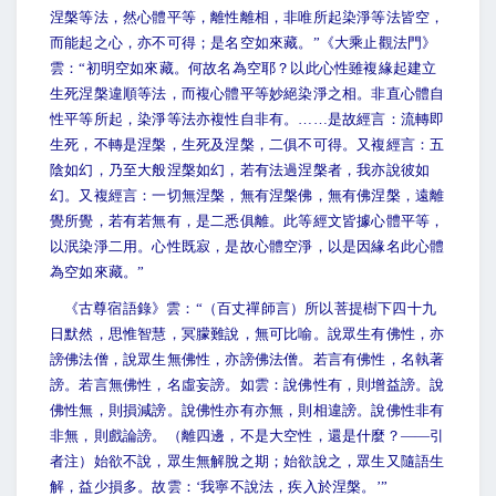
涅槃等法，然心體平等，離性離相，非唯所起染淨等法皆空，
而能起之心，亦不可得；是名空如來藏。”《大乘止觀法門》
雲：“初明空如來藏。何故名為空耶？以此心性雖複緣起建立
生死涅槃違順等法，而複心體平等妙絕染淨之相。非直心體自
性平等所起，染淨等法亦複性自非有。……是故經言：流轉即
生死，不轉是涅槃，生死及涅槃，二俱不可得。又複經言：五
陰如幻，乃至大般涅槃如幻，若有法過涅槃者，我亦說彼如
幻。又複經言：一切無涅槃，無有涅槃佛，無有佛涅槃，遠離
覺所覺，若有若無有，是二悉俱離。此等經文皆據心體平等，
以泯染淨二用。心性既寂，是故心體空淨，以是因緣名此心體
為空如來藏。”
《古尊宿語錄》雲：“（百丈禪師言）所以菩提樹下四十九
日默然，思惟智慧，冥朦難說，無可比喻。說眾生有佛性，亦
謗佛法僧，說眾生無佛性，亦謗佛法僧。若言有佛性，名執著
謗。若言無佛性，名虛妄謗。如雲：說佛性有，則增益謗。說
佛性無，則損減謗。說佛性亦有亦無，則相違謗。說佛性非有
非無，則戲論謗。（離四邊，不是大空性，還是什麼？——引
者注）始欲不說，眾生無解脫之期；始欲說之，眾生又隨語生
解，益少損多。故雲：‘我寧不說法，疾入於涅槃。’”