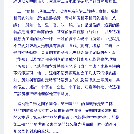
經典以及中觀論典，依現空二諦能很準確地理解自空無遮見。
二、‘實相、現相二諦’。以他空為主講二諦時，實相、現相
相同的能知、所知是勝義諦，實相和現相不相同的能知（八
識）、所知（色、聲、香、味、觸、法）是世俗諦。這裏的勝
義諦是清淨了業障的佛、菩薩的無漏智慧（能知），以及這種
智慧所了達的融於一味、一體的實相與現相（所知），也就是
不空的如來藏大光明具有真實、圓成、實有、堪忍、了義、不
變自性等特徵；這裏的世俗諦是凡夫與菩薩出定時的分別念
（能知）以及在這種分別念前形成的與實相互為異體的現相
（所知），也就是相對於勝義大光明（自）而應了達為空性的
不清淨顯現（他）。這種不清淨顯現包含了凡夫不清淨的能
知、所知與菩薩出定時暫時清淨的能知及清淨刹土等所知，具
有假立、遍計、非實有、空性、非了義、幻變等特徵。依這種
二諦能很準確地理解他空非遮見。
這兩種二諦之間的關係：第三轉****的勝義諦是第二轉
****的勝義諦大空性及其世俗諦中清淨、光明的如來藏所成
的大雙運；第三轉****的世俗諦，也就是他空中的‘他’，即是
第二轉****的世俗諦裏面除開如來藏光明而剩下的不清淨分
別念及其對應的現法。……