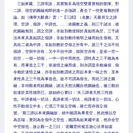
三如來藏、三諦等說，其實無非為現空雙運實相的發揮。對
二諦、現空的圓融相即的進一步強調，產生了一些更複雜的理
論。如《佛學大辭典》雲：“【三諦】（名數）天臺所立之諦
理。空諦，假諦，中諦也。……依圓教之義，則三千諸法，彼
此圓融無別，謂之空諦，非如別教使歸於真如而為空。三千諸
法本來具真如謂之假諦，非如別教待無明之緣而始生假相。又
具此二者為中諦，非如別教於空假之外有中。故三千之法不但
假諦，空與中亦有，又中不但中諦，假與空亦有，是依一空一
切空，一假一切假，一中一切中而然也。謂性具之三千雖為本
有，而事造之三千，依迷悟之緣而成，則亦謂是非賴緣假，假
令賴於迷悟之緣，亦非如別教謂依之而起本來一味之性，至本
來性具之三千現為事造也。故不可謂為假生。而此三諦之圓
融，非待觀者而始圓融，諸法天然法爾自然圓融也，修三觀但
欲達於其性德而已。故始終心要曰：‘夫三諦者天然三性德
也。中諦者統一切法，真諦者泯一切法，俗諦者立一切法。心
性不動假立中名，亡泯三千假立空稱，雖亡而存假立假
號。’斯三諦以本來圓融故，經中雖謂為畢竟空，然此惟以空
為言端，實則為全假中之空也，雖謂為如來藏中道，然亦全空
中空假也，故止觀一之三曰：‘若爾雲何複言遊心法界如虛