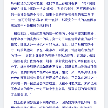
所有的法又怎麼可能在一法的本體上存在實有的‘一’呢？隨隨
便便在這其中選取一法說‘這個’，對於它來說，不可再度分割
的一個部分始終不可得。如果不是將有多種分類的法立為‘非
一’、無可分割的法取名‘實一’的話，那麼安立一法的其他因在
萬法當中不是很難以找到嗎？
概括地說，在所知萬法的這一範疇內，不論本體怎樣也好，
如果存在一個真實獨一的法，則十方三時的無量諸識只能唯一
緣它，除此之外一法也不可能再緣。並且，除了唯獨它以外十
方三時的其他法一個也不該存在。到最後，連認知這個所謂
的‘唯一’、與其本身異體的有境也需化為烏有，原因是，假設
（這些有境）依舊存在，則唯一的對境就有非它本身的部分可
分了。緣自身對境的識如果也不存在，那麼究竟由誰來緣那個
實有一體的對境呢？根本不可能緣。如此一來，萬事萬物形形
色色的顯現都將如同兔角般變成子虛烏有。正因為在萬法之中
實有唯一的一個法過去未曾成立、現在不可能成立、未來也絕
不會成立的緣故，十方三時中形態各異、豐富多彩的這些顯現
才合情合理。”
對上面的深妙論述不妨略作提示：因為對方抉擇見解時，是
用分別識確立實一、恒常的勝義諦，所以當N個心識來緣它