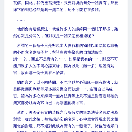
瓦解。因此，我們應當清楚：只要對境的無分一體實有，那麼
緣它的識也必然是獨一無二的，絕不可能存在多體。
……
他們會有這種想法：就像許多人的識緣同一個瓶子那樣，雖
然心識是分開的，但對境是一體又怎麼相違呢？
所謂的一個瓶子只是對現出大腹行相的物體以遣除其餘非瓶
的心而立名為瓶子的，對諸多微塵聚合的自相法假立
謂‘一’的，而並不是實有的‘一’。如果是實有的‘一’，那麼不可
能用眾多人的不同心識來緣，因為以此（離一多）理證有妨
害，故而那一例子實在不恰當。
總而言之，以不同時間、不同地點的心識緣一個有為法，就
是將微塵與刹那等眾多部分聚合而執謂‘一’，進而自以為緣
它。認為許多心來緣同一無為法實際上只不過是對否定所破的
無實部分耽著為它而已，再別無他境可言。
然而，將否定有實的遣餘之心所假立的無為法等名言耽著為
對境，從此之後，每當想起它的名詞，心中就會浮現出與之相
類似的對境，只不過對此執為實有的一體罷了。諸位智者眾口