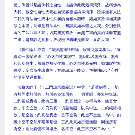
體，佛說即是諸佛我之自性，由諸佛此我最得清淨，故稱佛為
大我。彼空性自性光明在自現客塵垢染得清淨、證得無有人法
二我的有法自性或本性殊勝的自相本體時，諸如來證得極其清
淨之本體，此即是有法本性、無誤真如本體之大我。分別念執
著的二我並非大我，因其無實有故；而無二我的真如遠離有無
二邊，是無誤之實相，故現證彼義即是勝我，又名大我。”
《寶性論》亦雲：“我與無我諸戲論，寂滅之故為聖我。”該
論進一步闡述道：“心之自性如虛空，無因以及無有緣，無有
和合及無生，無滅亦無安住相。心之自性為光明，猶如虛空無
轉變，妄念所生諸貪等，客塵諸垢不能染。”明確揭示了心性
的明空雙運實相。
法藏大師于《十二門論宗致義記》中雲：“若唯約理，一切
有無等虛無所有，無所有亦無所有，一切皆絕，亦無中無邊。
二約圓成實者，此有三重，一約言就詮，亦得為俗；離言舍
詮，非安立故，方乃為真；俱融無礙，以為中道。二約絕諸相
故，是空義；約真德實故，是不空義；此空不空無二為中。如
經中空不空如來藏等是也。三約此真如當體無礙，則無所有，
為空；則此真體不可壞故，名不空；此空不空不二為中。”