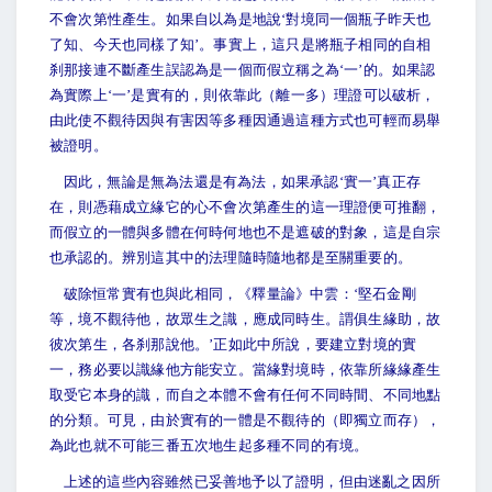
不會次第性產生。如果自以為是地說‘對境同一個瓶子昨天也
了知、今天也同樣了知’。事實上，這只是將瓶子相同的自相
刹那接連不斷產生誤認為是一個而假立稱之為‘一’的。如果認
為實際上‘一’是實有的，則依靠此（離一多）理證可以破析，
由此使不觀待因與有害因等多種因通過這種方式也可輕而易舉
被證明。
因此，無論是無為法還是有為法，如果承認‘實一’真正存
在，則憑藉成立緣它的心不會次第產生的這一理證便可推翻，
而假立的一體與多體在何時何地也不是遮破的對象，這是自宗
也承認的。辨別這其中的法理隨時隨地都是至關重要的。
破除恒常實有也與此相同，《釋量論》中雲：‘堅石金剛
等，境不觀待他，故眾生之識，應成同時生。謂俱生緣助，故
彼次第生，各刹那說他。’正如此中所說，要建立對境的實
一，務必要以識緣他方能安立。當緣對境時，依靠所緣緣產生
取受它本身的識，而自之本體不會有任何不同時間、不同地點
的分類。可見，由於實有的一體是不觀待的（即獨立而存），
為此也就不可能三番五次地生起多種不同的有境。
上述的這些內容雖然已妥善地予以了證明，但由迷亂之因所