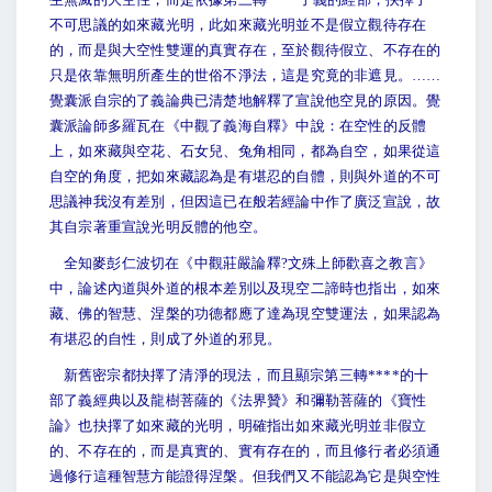
不可思議的如來藏光明，此如來藏光明並不是假立觀待存在
的，而是與大空性雙運的真實存在，至於觀待假立、不存在的
只是依靠無明所產生的世俗不淨法，這是究竟的非遮見。……
覺囊派自宗的了義論典已清楚地解釋了宣說他空見的原因。覺
囊派論師多羅瓦在《中觀了義海自釋》中說：在空性的反體
上，如來藏與空花、石女兒、兔角相同，都為自空，如果從這
自空的角度，把如來藏認為是有堪忍的自體，則與外道的不可
思議神我沒有差別，但因這已在般若經論中作了廣泛宣說，故
其自宗著重宣說光明反體的他空。
全知麥彭仁波切在《中觀莊嚴論釋?文殊上師歡喜之教言》
中，論述內道與外道的根本差別以及現空二諦時也指出，如來
藏、佛的智慧、涅槃的功德都應了達為現空雙運法，如果認為
有堪忍的自性，則成了外道的邪見。
新舊密宗都抉擇了清淨的現法，而且顯宗第三轉****的十
部了義經典以及龍樹菩薩的《法界贊》和彌勒菩薩的《寶性
論》也抉擇了如來藏的光明，明確指出如來藏光明並非假立
的、不存在的，而是真實的、實有存在的，而且修行者必須通
過修行這種智慧方能證得涅槃。但我們又不能認為它是與空性