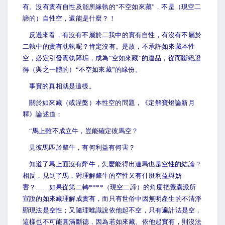
有。沒有實有自性及能所緣執的“不空如來藏”，不是（現空二
諦的）自性空，還能是什麼？！
反過來看，有沒有不屬於二我中的實有自性，有沒有不屬於
二執中的實有耽執呢？肯定沒有。是故，不承許如來藏本性
空，必定引發實執障垢，成為“空如來藏”的違品，從而斷絕證
得（與之一體的）“不空如來藏”的緣份。
事實的真相就是這樣。
關於如來藏（或涅槃）本性空的問題，《定解寶燈論新月
釋》論述道：
“
馬上雖不成立牛，豈能確定彼馬空？
見彼馬匹於犛牛，有何利益有何害？
知道了馬上面沒有犛牛，怎麼能得出連馬也是空性的結論？
相反，見到了馬，對理解犛牛的空性又有什麼利益與妨
害？……如果從第二轉****（現空二諦）的角度把覺囊派所
宣說的如來藏理解成實有，而只有世俗中因無明產生的不清淨
顯現法是空性；又隨理唯識說依他起不空，只有遍計法是空，
這樣也不可能圓滿斷德，因為若如來藏、依他起實有，則沒法