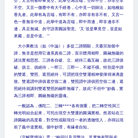
空，又言明者即畢竟空。此舉空為言端，空即不空，亦非空非
不空。又言一微塵中有大千經卷，心中見一切師法，如地種如
香丸者。此舉有為言端，有即不有，亦即非有非不有。又言一
色一香無非中道，此舉中道為言端，即中而邊，即非邊非不
邊，具足無減。勿守語害圓誣聖意。’又‘並是畢竟空，並是如
來藏，並是中道。’”
大小乘教法（如《中論》）多從二諦開顯，天臺宗加個中
諦，無非是想用它連系真俗二諦，宣示體用相即、圓融無礙的
諸法實相思想。三諦各自破、立、絕待三義互融，故此三諦俱
破、俱立、俱絕待，一即三、三即一，不縱不橫。特別是中諦
的雙遮、雙照、遮照絕待，可謂把現空雙運精神發揮得淋漓盡
致。雙遮謂中諦俱遮空假二邊，雙照謂中諦俱照空假二邊，遮
照絕待就講到雙遮雙照的融即無礙了。故此“不但中”妙義，實
為三諦相即、圓融無礙的靈魂。
一般認為，佛陀二、三轉****各有側重，把二轉空性與三
轉光明結合起來，可托出現空大雙運的圓滿實相。然若站在三
諦圓融的高度看，對空性或顯現任一者的透徹悟入，亦得以現
前了義中道實相。個中妙理，有緣者自知。
《定解寶燈論》雲：“輪回以及涅槃法，其實無有賢與劣。