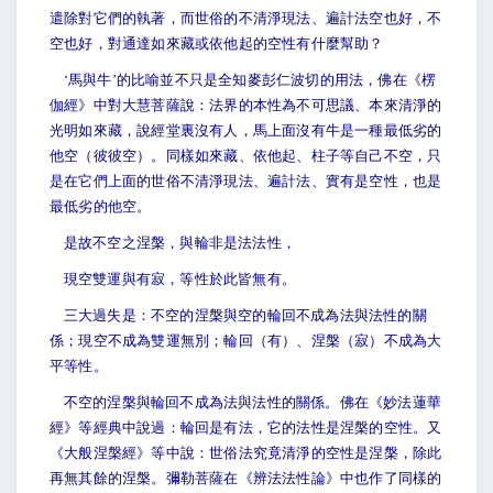
遣除對它們的執著，而世俗的不清淨現法、遍計法空也好，不
空也好，對通達如來藏或依他起的空性有什麼幫助？
‘
馬與牛’的比喻並不只是全知麥彭仁波切的用法，佛在《楞
伽經》中對大慧菩薩說：法界的本性為不可思議、本來清淨的
光明如來藏，說經堂裏沒有人，馬上面沒有牛是一種最低劣的
他空（彼彼空）。同樣如來藏、依他起、柱子等自己不空，只
是在它們上面的世俗不清淨現法、遍計法、實有是空性，也是
最低劣的他空。
是故不空之涅槃，與輪非是法法性，
現空雙運與有寂，等性於此皆無有。
三大過失是：不空的涅槃與空的輪回不成為法與法性的關
係；現空不成為雙運無別；輪回（有）、涅槃（寂）不成為大
平等性。
不空的涅槃與輪回不成為法與法性的關係。佛在《妙法蓮華
經》等經典中說過：輪回是有法，它的法性是涅槃的空性。又
《大般涅槃經》等中說：世俗法究竟清淨的空性是涅槃，除此
再無其餘的涅槃。彌勒菩薩在《辨法法性論》中也作了同樣的