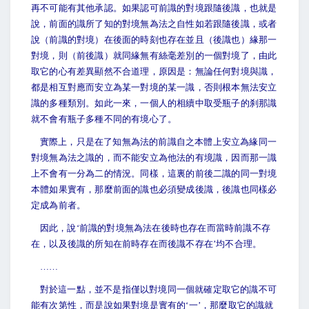
再不可能有其他承認。如果認可前識的對境跟隨後識，也就是
說，前面的識所了知的對境無為法之自性如若跟隨後識，或者
說（前識的對境）在後面的時刻也存在並且（後識也）緣那一
對境，則（前後識）就同緣無有絲毫差別的一個對境了，由此
取它的心有差異顯然不合道理，原因是：無論任何對境與識，
都是相互對應而安立為某一對境的某一識，否則根本無法安立
識的多種類別。如此一來，一個人的相續中取受瓶子的刹那識
就不會有瓶子多種不同的有境心了。
實際上，只是在了知無為法的前識自之本體上安立為緣同一
對境無為法之識的，而不能安立為他法的有境識，因而那一識
上不會有一分為二的情況。同樣，這裏的前後二識的同一對境
本體如果實有，那麼前面的識也必須變成後識，後識也同樣必
定成為前者。
因此，說‘前識的對境無為法在後時也存在而當時前識不存
在，以及後識的所知在前時存在而後識不存在’均不合理。
……
對於這一點，並不是指僅以對境同一個就確定取它的識不可
能有次第性，而是說如果對境是實有的‘一’，那麼取它的識就