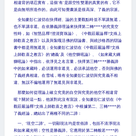
相違背的堪忍實有，這個‘有’是跟空性雙運的真實的有，它不
是由無明所造作的。由此可知覺囊派是很高深、了義的宗派。
全知麥彭仁波切在抉擇經、論的主要觀點時並不單講無遮，
也不單講非遮。在依勝義諦理論來抉擇第二轉****的究竟空
性時，如《智慧品釋?澄清寶珠論》、《中觀莊嚴論釋?文殊上
師歡喜之教言》以及與紮嘎活佛的辯論書、與繞沙格西的辯論
書中都是用無遮見；全知麥彭仁波切在《中觀莊嚴論釋?文殊
上師歡喜之教言》的‘總義’及《他空獅吼論》、《如來藏大綱
獅吼論》中指出，依淨見之名言量，抉擇第三轉****勝義諦
中的如來藏時，必須運用非遮見，必須承認他空，否則與佛的
了義經典相違。在雪域，唯有全知麥彭仁波切與究竟義不相
違、無誤不偏地運用了無遮見與非遮見。
那麼如何從理論上確立究竟的自空與究竟的他空不相違背
呢？關於這一點，他派對此沒有宣說，全知麥彭仁波切在《中
觀莊嚴論釋?文殊上師歡喜之教言》中根據第二、三轉****的
了義經論，總結出了兩種不同的二諦：
一、‘現空二諦’。一切顯現法均是世俗諦，包括不清淨現法
和如來藏光明；空性是勝義諦。它應用於第二轉般若****的