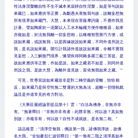
性法身涅槃離自性不生不滅本來寂靜自性涅槃，如是等句說如
來藏已，如來應供等正覺，為斷愚夫畏無我句故，說離妄想無
所有境界如來藏門。大慧，未來現在菩薩摩訶薩，不應作我見
計著。譬如陶家於一泥聚以人工水木輪繩方便作種種器，如來
亦複如是，於法無我離一切妄想相，以種種智慧善巧方便，或
說如來藏，或說無我，以是因緣故說如來藏，不同外道所說之
我，是名說如來藏。開引計我諸外道故說如來藏，令離不實我
見妄想，入三解脫門境界，悕望疾得阿耨多羅三藐三菩提。是
故如來應供等正覺，作如是說。如來之藏若不如是，則同外道
所說之我。是故大慧，為離外道見故，當依無我如來之藏。’”
可見，世尊宣說如來藏並非是對二轉空義的背離，恰恰相
反，如來藏乃是與空性無二雙運的大無為法，超離一切情執戲
論且是外道常見的有力對治。
《大乘莊嚴經論菩提品第十》雲：“白法為佛身，非無亦非
有。”無著釋曰：“非無亦非有者：此體非無，何以故？真如無
別故；亦複非有，何以故？自性不成就故。是名無二相。”
該品複雲：“清淨空無我，佛說第一我，諸佛我淨故，故佛
名大我。”全知麥彭仁波切釋曰：“第一無有二我之清淨真如本