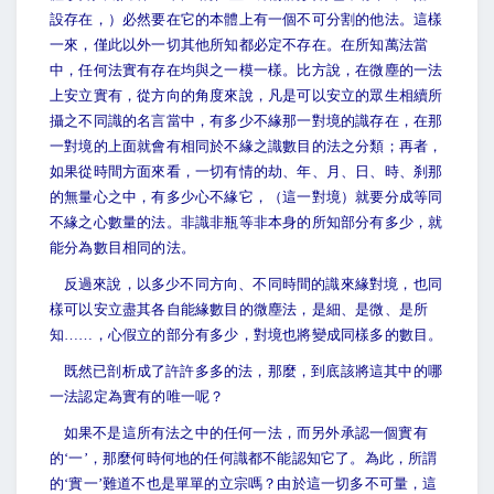
設存在，）必然要在它的本體上有一個不可分割的他法。這樣
一來，僅此以外一切其他所知都必定不存在。在所知萬法當
中，任何法實有存在均與之一模一樣。比方說，在微塵的一法
上安立實有，從方向的角度來說，凡是可以安立的眾生相續所
攝之不同識的名言當中，有多少不緣那一對境的識存在，在那
一對境的上面就會有相同於不緣之識數目的法之分類；再者，
如果從時間方面來看，一切有情的劫、年、月、日、時、刹那
的無量心之中，有多少心不緣它，（這一對境）就要分成等同
不緣之心數量的法。非識非瓶等非本身的所知部分有多少，就
能分為數目相同的法。
反過來說，以多少不同方向、不同時間的識來緣對境，也同
樣可以安立盡其各自能緣數目的微塵法，是細、是微、是所
知……，心假立的部分有多少，對境也將變成同樣多的數目。
既然已剖析成了許許多多的法，那麼，到底該將這其中的哪
一法認定為實有的唯一呢？
如果不是這所有法之中的任何一法，而另外承認一個實有
的‘一’，那麼何時何地的任何識都不能認知它了。為此，所謂
的‘實一’難道不也是單單的立宗嗎？由於這一切多不可量，這