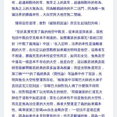
有，超越相觀待的常、無常之上的真常，超越相觀待的有為、
無為之上的大無為法。同為離戲絕待的不二法門，同為唯一無
漏法界的勝義本性，大自空與大他空無二雙融。
懂得這些道理，會對《破除邪說論》所言生起強烈共鳴：
“
至於真實究竟了義的他空中觀見，從來就是與各派，當然
包括中觀自空見根本不相違的。如覺囊派的多羅瓦?喜繞江臣
於《中觀了義海論》中說：‘在入定時，法界的本性是遠離邊
戲的大空，在出定以妙慧觀察如來藏光明時是他空，這兩者互
不相違。勝義究竟的本性從空性而言，如同石女兒、兔角及空
中蓮花一樣是本不存在的大空，故是自空，這以般若經典及龍
樹菩薩解釋般若經典的眾多論著為根據；而從光明角度而言，
第三轉****的了義經典及《寶性論》等論典中作了宣說，光
明與無生大空性雙運而存在。’格魯派中宗喀巴大師的大弟子
貢目諾瓦江臣則說：‘宗喀巴大師對別人傳了什麼我不得而
知，但對我是傳了以光明為主的他空。’而薩迦派的仁達瓦大
師也于道歌中如是說道：眾生心的本性不但是無生的大空性，
而且是無為法任運的大光明，兩者大雙運是了義的如來藏本
性。噶舉派第三世噶mb自生金剛亦雲：‘一切法不是堪忍實
有，因為如來也未見到實有的法；也不是斷滅的無，因為一切