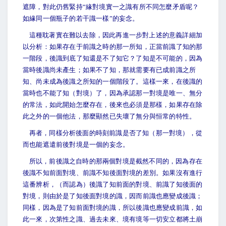
遮障，對此仍舊緊持“緣對境實一之識有所不同怎麼矛盾呢？
如緣同一個瓶子的若干識一樣”的妄念。
這種耽著實在難以去除，因此再進一步對上述的意義詳細加
以分析：如果存在于前識之時的那一所知，正當前識了知的那
一階段，後識到底了知還是不了知它？了知是不可能的，因為
當時後識尚未產生；如果不了知，那就需要有已成前識之所
知、尚未成為後識之所知的一個階段了。這樣一來，在後識的
當時也不能了知（對境）了，因為承認那一對境是唯一、無分
的常法，如此開始怎麼存在，後來也必須是那樣，如果存在除
此之外的一個他法，那麼顯然已失壞了無分與恒常的特性。
再者，同樣分析後面的時刻前識是否了知（那一對境），從
而也能遮遣前後對境是一個的妄念。
所以，前後識之自時的那兩個對境是截然不同的，因為存在
後識不知前面對境、前識不知後面對境的差別。如果沒有進行
這番辨析，（而認為）後識了知前面的對境、前識了知後面的
對境，則由於是了知後面對境的識，因而前識也應變成後識；
同樣，因為是了知前面對境的識，所以後識也應變成前識，如
此一來，次第性之識、過去未來、境有境等一切安立都將土崩