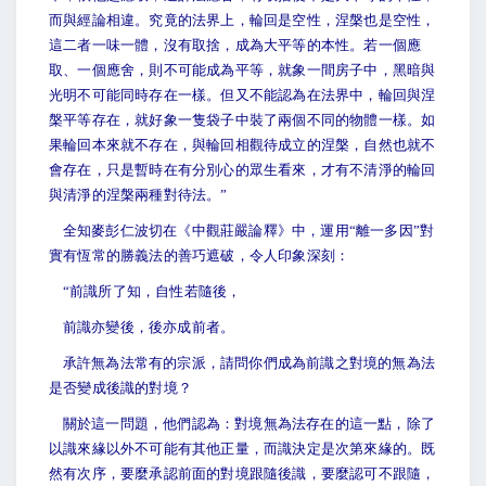
而與經論相違。究竟的法界上，輪回是空性，涅槃也是空性，
這二者一味一體，沒有取捨，成為大平等的本性。若一個應
取、一個應舍，則不可能成為平等，就象一間房子中，黑暗與
光明不可能同時存在一樣。但又不能認為在法界中，輪回與涅
槃平等存在，就好象一隻袋子中裝了兩個不同的物體一樣。如
果輪回本來就不存在，與輪回相觀待成立的涅槃，自然也就不
會存在，只是暫時在有分別心的眾生看來，才有不清淨的輪回
與清淨的涅槃兩種對待法。”
全知麥彭仁波切在《中觀莊嚴論釋》中，運用“離一多因”對
實有恆常的勝義法的善巧遮破，令人印象深刻：
“
前識所了知，自性若隨後，
前識亦變後，後亦成前者。
承許無為法常有的宗派，請問你們成為前識之對境的無為法
是否變成後識的對境？
關於這一問題，他們認為：對境無為法存在的這一點，除了
以識來緣以外不可能有其他正量，而識決定是次第來緣的。既
然有次序，要麼承認前面的對境跟隨後識，要麼認可不跟隨，