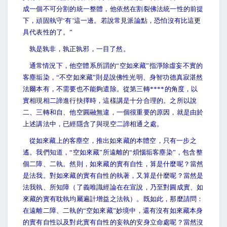
成一個不可分割的統一整體，他依然在割裂佛法統一性的前提
下，頑固執守‘有’這一邊。若說常見派論點，恐怕沒有比這更
具代表性的了。”
孰是孰非，孰正孰邪，一目了然。
通常情況下，他空體系所謂的“空如來藏”指淨除虛妄不實的
客塵垢染，“不空如來藏”則是說佛性光明、身智功德真寂湛然
法爾本有，不需要也不能夠遣除。從第三轉****的角度，以
實相現相二諦進行抉擇時，這樣講是十分合理的。之所以說
二、三轉和自、他空圓融無違，一個很重要的原因，就是由於
上述講法中，已經隱含了與現空二諦相通之處。
從如來藏上的客塵空，推出如來藏的本體空，只有一步之
遙。我們知道，“空如來藏”所遠離的“煩惱垢客塵染”，包含整
個二障、二執。然則，如來藏的實有自性，算是什麼呢？當然
是法我。對如來藏的實有自性的執著，又算是什麼呢？當然是
法我執、所知障（了義唯識經論在在宣說，乃至對圓成實、如
來藏的實有耽執均屬遍計增益之法執）。既如此，那麼請問：
在遠離二障、二執的“空如來藏”妙境中，還有沒有如來藏本身
的實有自性以及對此實有自性的妄執的安身立命處呢？當然沒