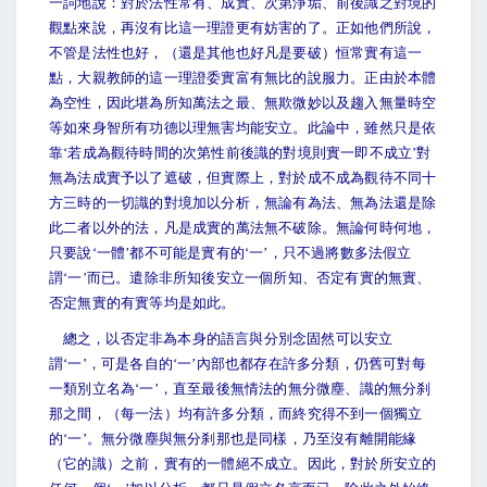
一詞地說：對於法性常有、成實、次第淨垢、前後識之對境的
觀點來說，再沒有比這一理證更有妨害的了。正如他們所說，
不管是法性也好，（還是其他也好凡是要破）恒常實有這一
點，大親教師的這一理證委實富有無比的說服力。正由於本體
為空性，因此堪為所知萬法之最、無欺微妙以及趨入無量時空
等如來身智所有功德以理無害均能安立。此論中，雖然只是依
靠‘若成為觀待時間的次第性前後識的對境則實一即不成立’對
無為法成實予以了遮破，但實際上，對於成不成為觀待不同十
方三時的一切識的對境加以分析，無論有為法、無為法還是除
此二者以外的法，凡是成實的萬法無不破除。無論何時何地，
只要說‘一體’都不可能是實有的‘一’，只不過將數多法假立
謂‘一’而已。遣除非所知後安立一個所知、否定有實的無實、
否定無實的有實等均是如此。
總之，以否定非為本身的語言與分別念固然可以安立
謂‘一’，可是各自的‘一’內部也都存在許多分類，仍舊可對每
一類別立名為‘一’，直至最後無情法的無分微塵、識的無分刹
那之間，（每一法）均有許多分類，而終究得不到一個獨立
的‘一’。無分微塵與無分刹那也是同樣，乃至沒有離開能緣
（它的識）之前，實有的一體絕不成立。因此，對於所安立的