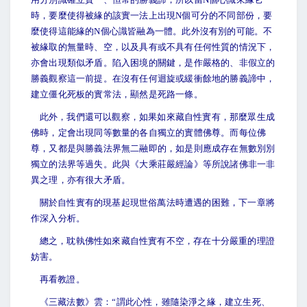
時，要麼使得被緣的該實一法上出現N個可分的不同部份，要
麼使得這能緣的N個心識皆融為一體。此外沒有別的可能。不
被緣取的無量時、空，以及具有或不具有任何性質的情況下，
亦會出現類似矛盾。陷入困境的關鍵，是作嚴格的、非假立的
勝義觀察這一前提。在沒有任何迴旋或緩衝餘地的勝義諦中，
建立僵化死板的實常法，顯然是死路一條。
此外，我們還可以觀察，如果如來藏自性實有，那麼眾生成
佛時，定會出現同等數量的各自獨立的實體佛尊。而每位佛
尊，又都是與勝義法界無二融即的，如是則應成存在無數別別
獨立的法界等過失。此與《大乘莊嚴經論》等所說諸佛非一非
異之理，亦有很大矛盾。
關於自性實有的現基起現世俗萬法時遭遇的困難，下一章將
作深入分析。
總之，耽執佛性如來藏自性實有不空，存在十分嚴重的理證
妨害。
再看教證。
《三藏法數》雲：“謂此心性，雖隨染淨之緣，建立生死、