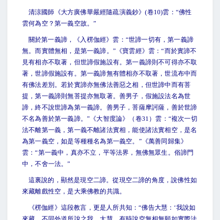
清涼國師《大方廣佛華嚴經隨疏演義鈔》(卷10)雲：“佛性
雲何為空？第一義空故。”
關於第一義諦，《入楞伽經》雲：“世諦一切有，第一義諦
無。而實體無相，是第一義諦。”《寶雲經》雲：“而於實諦不
見有相亦不取著，但世諦假施設有。第一義諦則不可得亦不取
著，世諦假施設有。第一義諦無有體相亦不取著，世流布中而
有佛法差別。若於實諦亦無佛法善惡之相，但世諦中而有菩
提，第一義諦則無菩提亦無取著。善男子，假施設法名為世
諦，終不說世諦為第一義諦。善男子，菩薩摩訶薩，善於世諦
不名為善於第一義諦。”《大智度論》（卷31）雲：“複次一切
法不離第一義，第一義不離諸法實相，能使諸法實相空，是名
為第一義空，如是等種種名為第一義空。”《萬善同歸集》
雲：“第一義中，真亦不立，平等法界，無佛無眾生。俗諦門
中，不舍一法。”
這裏說的，顯然是現空二諦。從現空二諦的角度，說佛性如
來藏離戲性空，是大乘佛教的共識。
《楞伽經》這段教言，更是人所共知：“佛告大慧：‘我說如
來藏，不同外道所說之我。大慧，有時說空無相無願如實際法