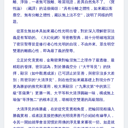
離、淨除，一者無可脫離、唯當現證，差異自然免不了。《寶
性論》（藏譯）的這個偈頌：“具有分離之體性，如來藏以客
塵空。無有分離之體性，藏以無上法不空”，說明了同樣的問
題。
從眾生無始本具如來藏心性光明出發，對於深入理解密宗法
義是有幫助的。《大幻化網》等密教聖典，就十分明確地宣說
了密宗聖尊皆是修行者心性光明的自現，不由外來。眾生明空
雙運的離戲心性，即為最了義的聖尊。
立足於究竟實相，金剛密乘對輪涅無二之理作了最透徹、最
精彩的發揮。密宗認為，對於勝義空分（“大平等見”）的抉
擇，顯宗（如中觀應成派）已可謂止於至善，與密宗沒多大差
別；而密宗的“大清淨見”，則在他空如來藏基礎上對現分作了
更為勝妙的推究和運用，較大乘顯宗（“九乘次第”中的第三
級“菩薩乘”）更勝一籌。大平等和大清淨圓融一味，構成無上
瑜伽“等淨無二”的根本正見，堪稱現空雙運的高級階段。
大清淨見的殊勝處，在於從究竟實相角度，把輪回現相攝入
勝義實相，或者說直接把佛的光明境界善巧介紹給有緣學人，
令其一開始就學會並習慣於用佛的淨見量來審視一切。如是就