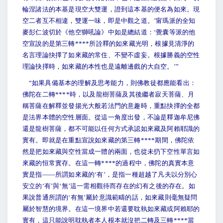
輪涅諸法的本基是現空大雙運，證到這本基的便名為如來。現
空二者互不相違，雙運一味，即是中觀之道。’甯瑪派的全知
麥彭仁波切於《他空獅吼論》中如是總結道：‘覺囊等派的他
空宣說的是第三轉****所詮釋的如來藏光明，根據見清淨的
名言理論抉擇了如來藏的常住、不變不虛妄。根據勝義的空性
理論抉擇時，如來藏的本性也是遠離邊戲的大自空。’”
“
如果具備基本的理解及思考能力，則佛教徒都應能看出：
佛陀在二轉****時，以及龍樹菩薩及其後繼者寂天菩薩、月
稱菩薩在解釋並發揚光大般若法門的意趣時，重點抉擇的全都
是法界本體的空性層面。從這一角度出發，不論是釋迦牟尼佛
還是龍樹菩薩，都不可能以任何方式承認如來藏及阿賴耶識的
實有。即就是在重點宣說如來藏的第三轉****期間，佛陀依
然是把如來藏與空性當成一體的兩面，也從未扔下空性單言如
來藏的恒常實存。在這一轉****的過程中，佛陀的真實本意
實是指——所謂如來藏的‘有’，是指一種超越了凡夫以分別心
安立的‘有’與‘無’這一需相觀待而存在的幻有之後的存在。如
果說普通所謂的‘有無’屬於意識範疇的話，如來藏則毫無疑問
屬於智慧的境界。在這一境界中若還要耽執如來藏或阿賴耶的
實有，這只能說明耽執者本人根本就沒把二轉及三轉****當