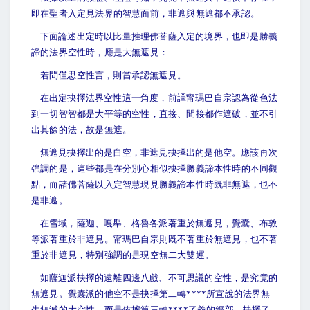
即在聖者入定見法界的智慧面前，非遮與無遮都不承認。
下面論述出定時以比量推理佛菩薩入定的境界，也即是勝義
諦的法界空性時，應是大無遮見：
若問僅思空性言，則當承認無遮見。
在出定抉擇法界空性這一角度，前譯甯瑪巴自宗認為從色法
到一切智智都是大平等的空性，直接、間接都作遮破，並不引
出其餘的法，故是無遮。
無遮見抉擇出的是自空，非遮見抉擇出的是他空。應該再次
強調的是，這些都是在分別心相似抉擇勝義諦本性時的不同觀
點，而諸佛菩薩以入定智慧現見勝義諦本性時既非無遮，也不
是非遮。
在雪域，薩迦、嘎舉、格魯各派著重於無遮見，覺囊、布敦
等派著重於非遮見。甯瑪巴自宗則既不著重於無遮見，也不著
重於非遮見，特別強調的是現空無二大雙運。
如薩迦派抉擇的遠離四邊八戲、不可思議的空性，是究竟的
無遮見。覺囊派的他空不是抉擇第二轉****所宣說的法界無
生無滅的大空性，而是依據第三轉****了義的經部，抉擇了