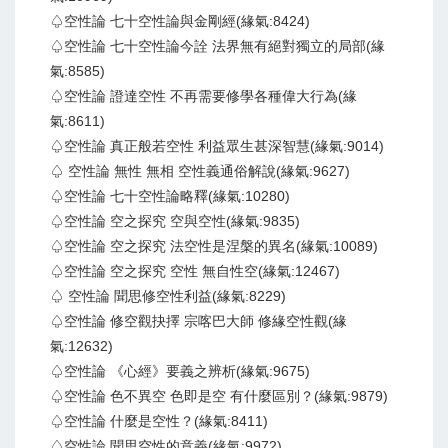
♤空性論 七十空性論與金剛經(緣氣:8424)
♤空性論 七十空性論今詮 法界無有絕對獨立的局部(緣
氣:8585)
♤空性論 證達空性 不再需要修學各種偉大行為(緣
氣:8611)
♤空性論 真正般若空性 利益眾生甚深智慧(緣氣:9014)
♤ 空性論 無性 無相 空性義通俗解說(緣氣:9627)
♤空性論 七十空性論略釋(緣氣:10280)
♤空性論 空之探究 空與空性(緣氣:9835)
♤空性論 空之探究 法空性是涅槃的異名(緣氣:10089)
♤空性論 空之探究 空性 無自性空(緣氣:12467)
♤ 空性論 聞思修空性利益(緣氣:8229)
♤空性論 修空觀抉擇 宗喀巴大師 修緣空性觀(緣
氣:12632)
♤空性論 《心經》要義之辨析(緣氣:9675)
♤空性論 色不異空 色即是空 有什麼區別？(緣氣:9879)
♤空性論 什麼是空性？(緣氣:8411)
♤空性論 聞思空性的意義(緣氣:9972)