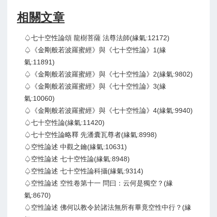
相關文章
♤七十空性論頌 龍樹菩薩 法尊法師(緣氣:12172)
♤《金剛般若波羅蜜經》與《七十空性論》1(緣
氣:11891)
♤《金剛般若波羅蜜經》與《七十空性論》2(緣氣:9802)
♤《金剛般若波羅蜜經》與《七十空性論》3(緣
氣:10060)
♤《金剛般若波羅蜜經》與《七十空性論》4(緣氣:9940)
♤七十空性論(緣氣:11420)
♤七十空性論略釋 先潘囊瓦尊者(緣氣:8998)
♤空性論述 中觀之鑰(緣氣:10631)
♤空性論述 七十空性論(緣氣:8948)
♤空性論述 七十空性論科攝(緣氣:9314)
♤空性論述 空性卷第十一 問曰：云何是獨空？(緣
氣:8670)
♤空性論述 佛何以教令於諸法無所有畢竟空性中行？(緣