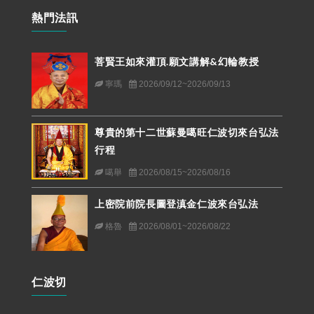
熱門法訊
菩賢王如來灌頂.願文講解&幻輪教授
寧瑪
2026/09/12~2026/09/13
尊貴的第十二世蘇曼噶旺仁波切來台弘法
行程
噶舉
2026/08/15~2026/08/16
上密院前院長圖登滇金仁波來台弘法
格魯
2026/08/01~2026/08/22
仁波切