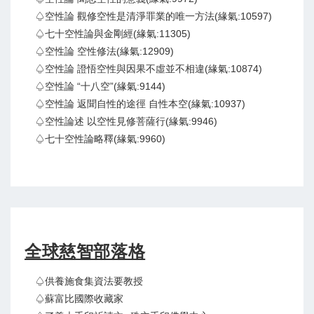
♤空性論 觀修空性是清淨罪業的唯一方法(緣氣:10597)
♤七十空性論與金剛經(緣氣:11305)
♤空性論 空性修法(緣氣:12909)
♤空性論 證悟空性與因果不虛並不相違(緣氣:10874)
♤空性論 “十八空”(緣氣:9144)
♤空性論 返聞自性的途徑 自性本空(緣氣:10937)
♤空性論述 以空性見修菩薩行(緣氣:9946)
♤七十空性論略釋(緣氣:9960)
全球慈智部落格
♤供養施食集資法要教授
♤蘇富比國際收藏家