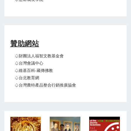
贊助網站
♤財團法人福智文教基金會
♤台灣會議中心
♤維基百科-藏傳佛教
♤台北教育網
♤台灣農特產品整合行銷推廣協會