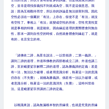
空性的性質，所以才會有那麼多的諍論。但是我應成所講的
空，並非是尋找假義找不到就成為空，我不是這個意思。我
說：因為互相觀待而空，所以你的諍論是無法損害到我。因此
空性必須在一個屬於「有法」上存在，假使不是「有法」就沒
有空性了。事相上「有法」就變成空性的所依，空性究竟性質
就是事相的特徵，就是能依。因由緣起道理的實際體會到無自
性，那末一講到自性空的時候，自然就會體會到緣起了，就是
有的，名言安立的有。
「諸佛依二諦，為眾生說法，一以世俗諦，二第一義諦。」
講到二諦的道理，外道和佛教的四部都成立二諦。外道也講二
諦，至於毗婆娑宗解釋二諦的道理，認為勝義諦的定義：若是
有一法，無法以力破壞，或者用意識分析，執著這一法的意識
仍存在（不失覺），就稱為勝義諦。倘若有一法以力破壞，或
者意識分析，執著這一法的意識消失（失覺），這時叫世俗
法。這是毗婆娑宗所講的二諦的定義。
以唯識來說，認為無漏根本智的所緣境，也就是究竟的所緣