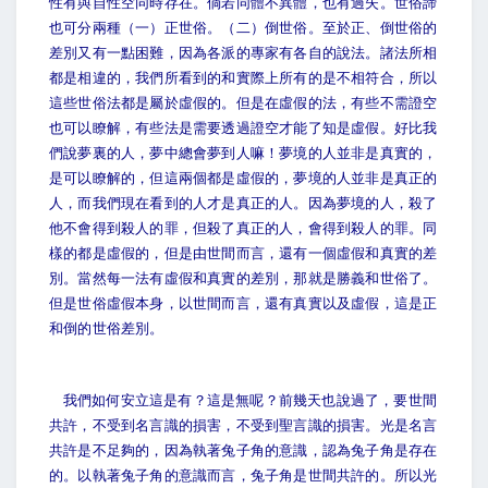
性有與自性空同時存在。倘若同體不異體，也有過失。世俗諦
也可分兩種（一）正世俗。（二）倒世俗。至於正、倒世俗的
差別又有一點困難，因為各派的專家有各自的說法。諸法所相
都是相違的，我們所看到的和實際上所有的是不相符合，所以
這些世俗法都是屬於虛假的。但是在虛假的法，有些不需證空
也可以瞭解，有些法是需要透過證空才能了知是虛假。好比我
們說夢裏的人，夢中總會夢到人嘛！夢境的人並非是真實的，
是可以瞭解的，但這兩個都是虛假的，夢境的人並非是真正的
人，而我們現在看到的人才是真正的人。因為夢境的人，殺了
他不會得到殺人的罪，但殺了真正的人，會得到殺人的罪。同
樣的都是虛假的，但是由世間而言，還有一個虛假和真實的差
別。當然每一法有虛假和真實的差別，那就是勝義和世俗了。
但是世俗虛假本身，以世間而言，還有真實以及虛假，這是正
和倒的世俗差別。
我們如何安立這是有？這是無呢？前幾天也說過了，要世間
共許，不受到名言識的損害，不受到聖言識的損害。光是名言
共許是不足夠的，因為執著兔子角的意識，認為兔子角是存在
的。以執著兔子角的意識而言，兔子角是世間共許的。所以光