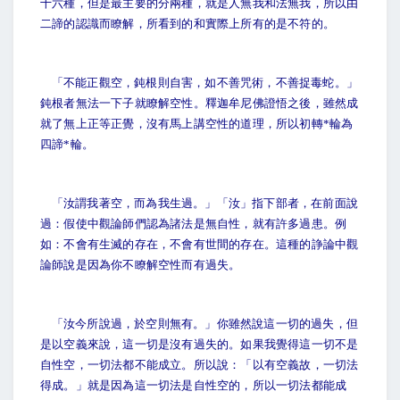
十六種，但是最主要的分兩種，就是人無我和法無我，所以由
二諦的認識而瞭解，所看到的和實際上所有的是不符的。
「不能正觀空，鈍根則自害，如不善咒術，不善捉毒蛇。」
鈍根者無法一下子就瞭解空性。釋迦牟尼佛證悟之後，雖然成
就了無上正等正覺，沒有馬上講空性的道理，所以初轉*輪為
四諦*輪。
「汝謂我著空，而為我生過。」「汝」指下部者，在前面說
過：假使中觀論師們認為諸法是無自性，就有許多過患。例
如：不會有生滅的存在，不會有世間的存在。這種的諍論中觀
論師說是因為你不瞭解空性而有過失。
「汝今所說過，於空則無有。」你雖然說這一切的過失，但
是以空義來說，這一切是沒有過失的。如果我覺得這一切不是
自性空，一切法都不能成立。所以說：「以有空義故，一切法
得成。」就是因為這一切法是自性空的，所以一切法都能成