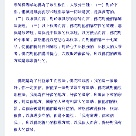
導師釋迦牟尼佛為了眾生根性，大致分三種：（一）對於下
部，也就是毗婆娑宗和經部宗講一切法是實，是真實有的。
（二）以唯識而言，對於唯識宗的宗師而言，佛陀對他們講解
深密經。（三）以上根者而言，佛陀對他們講空性的道理，那
就是般若經，這就是中觀派的根本經。以方便品而言，佛陀對
於小乘道，當然也是以慈悲心為根本，而對他們講三十七道
品，使他們得到自利解脫；對於心力比較強的、比較大的大乘
者，佛陀對他們講菩提心、六度般若蜜多等。所以佛陀的教導
方式是非常善巧的。
佛陀是為了利益眾生而說法，佛陀並非說：我的這一派最
好，你一定要信。假使某一法對某眾生有幫助，佛陀就對他說
那種法。我認為在許多的地方，許多的國家，所遺留下來的宗
教，對這個地方、國家的人民有相當大的幫助，依他們的根
器，這個宗教是對他們最有利益的。雖然佛教是很好、很深、
很廣，以真理安立的。但是不能說：「我有道理，你來信
我」。所以佛陀善巧的指導方式，以我個人而言，覺得對我有
很大的啟發。