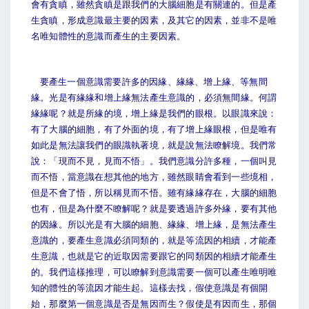
會有貪瞋，雖然貪瞋是跟我們的大腦細胞是有關連的。但是產
生貪瞋，形成意識最主要的因素，及其它的因素，並非不是唯
名唯知體性的意識而產生的主要因素。
要產生一個意識需要許多的因緣、緣緣、增上緣、等無間
緣。光是有緣緣和增上緣無法產生意識的，必須無間緣。何謂
緣緣呢？就是所緣的境，增上緣是我們的眼根。以眼識來說：
有了大腦的細胞，有了外面的境，有了增上緣眼根，但是唯有
如此是無法讓我們的眼識執著境，就是說無法瞭解境。我們常
說：「現而不見，見而不悟」。我們意識分許多種，一個叫見
而不悟，當意識在想其他的地方，雖然眼睛會看到一些境相，
但是不會了悟，所以稱見而不悟。雖有緣緣存在，大腦的細胞
也有，但是為什麼不瞭解呢？就是要透過許多外緣，要有其他
的因緣。所以光是有大腦的細胞、緣緣、增上緣，是無法產生
意識的，要產生意識必須同類的，就是等流因的相續，才能產
生意識，也就是它的近取因需要跟它的同類因的相續才能產生
的。我們這樣推理，可以瞭解到意識需要一個可以產生唯明唯
知的體性的等流因才能生起。這樣去找，假使意識是有個開
始，那麼第一個意識是否是無因而生？假使是有因而生，那個