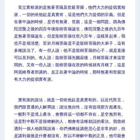
安立實相派的是無著菩薩及世親菩薩，他們大力的提倡實相
派，一切的依他起是真實有，這是他們大力提倡的宗義。但是
在著中論的時候，是否有無著、世親，這是一個問題。因為佛
陀涅槃之後的四百年後龍樹菩薩誕生，佛陀涅槃之後的九百年
是無著菩薩誕生，但是龍樹菩薩住世六百年，這樣算起來，我
也不是很清楚。至於月稱菩薩是不是龍樹菩薩的大弟子，這有
多種說法了。有一些人說：他不是龍樹菩薩的心子，就是直接
可以見到的。有人說：龍樹菩薩先圓寂後，月稱菩薩才來這世
間的。又有一些人說：龍樹菩薩在世的時候就有月稱了，這是
阿底峽尊者所講的。反正在著中論的時候，那時無著和世親沒
有大力的提倡實有派。
實有派的說法，就是一切依他起是真實有的。以近代而言，
我們跟普通的人解釋說：諸法無自性，沒有從境那方面產生。
一般對不是境上產生，會覺得這一切都不存在，是空無所有。
這是對中觀不是很瞭解的人，都會有這種錯誤的看法。我曾經
遇到一個人他跟我說過：你們佛教徒講慈悲心是非常的好，但
是講到最後是什麼都沒有。所以不瞭解中觀的正見，他可能會