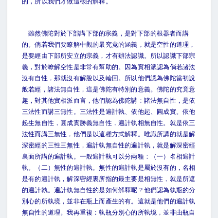
的，所以我們才做這樣的解釋。
雖然佛陀對於下部講下部的宗義，是對下部的根器者而講
的。倘若我們要瞭解中觀的最究竟的涵義，就是空性的道理，
是要經由下部所安立的宗義，才有辦法認識。所以認識下部宗
義，對於瞭解空性是非常有幫助的。因為實相派認為倘若諸法
沒有自性，那就沒有解脫以及輪回。所以他們認為佛陀當初說
般若經，諸法無自性，這是佛陀有特別的意義。佛陀的究竟意
趣，對其他實相派而言，他們認為佛陀講：諸法無自性，是依
三法性而講三無性。三法性是遍計執、依他起、圓成實。依他
起生無自性，圓成實勝義無自性，遍計執相無自性。就是依三
法性而講三無性，他們是以這種方式解釋。唯識所講的就是解
深密經的三性三無性，遍計執無自性的遍計執，就是解深密經
裏面所講的遍計執。一般遍計執可以分兩種：（一）名相遍計
執。（二）無性的遍計執。無性的遍計執是屬於沒有的，名相
是有的遍計執，解深密經裏所指的最主要是相無性，就是所遮
的遍計執。遍計執無自性的是如何解釋呢？他們認為執瓶的分
別心的所執境，並非在瓶上而產生的有。這就是他們的遍計執
無自性的道理。我再重複：執瓶分別心的所執境，並非由瓶自