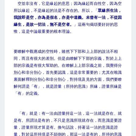
空並非沒有，它是緣起的意思；因為緣起而自性空，因為空
所以緣起，不是緣起的法是不存在的。所以，「
眾緣所生法，
我說即是空，亦為是假名，亦是中道義。未曾有一法，不從因
緣生，是故一切法，無不是空者。
」這兩句偈頌要好好的思
惟，這是中論最重要的根本理論。
要瞭解中觀應成的空性時，雖然下下部和上上部的說法不相
同，而且有很大的差別。但是由瞭解下下部的宗義，對於上上
部的宗義是有很大幫助的。在瞭解上上部宗義之前，我覺得分
別心和非分別心，首先要認識，這是非常重要的；尤其在唯識
裏面解釋到分別心和非分別心，對持境及見的方面，我們要瞭
解何謂是「有」，就是證量（所持的意識）所緣，證量所緣是
「有」的定義。
「有」就是：有一法由證量持這一法，這一法就是存在、就
是有。所謂法是有的，不只是意識所現就存在，而意識是要證
量，證量所現才算是有。換句話說，持著這一法的意識是證
量，對於這所持境是不顛倒的，那這一法是有的，所持的意識