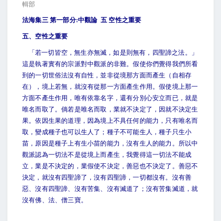
輯部
法海集三 第一部分:中觀論
五
空性之重要
五、空性之重要
「若一切皆空，無生亦無滅，如是則無有，四聖諦之法。」
這是執著實有的宗派對中觀派的非難。假使你們覺得我們所看
到的一切世俗法沒有自性，並非從境那方面而產生（自相存
在），境上若無，就沒有從那一方面產生作用。假使境上那一
方面不產生作用，唯有依靠名字，還有分別心安立而已，就是
唯名而取了。倘若是唯名而取，業就不決定了，因就不決定生
果。依因生果的道理，因為境上不具任何的能力，只有唯名而
取，變成種子也可以生人了；種子不可能生人，種子只生小
苗，原因是種子上有生小苗的能力，沒有生人的能力。所以中
觀派認為一切法不是從境上而產生，我覺得這一切法不能成
立，業是不決定的，業假使不決定，善惡也不決定了。善惡不
決定，就沒有四聖諦了，沒有四聖諦，一切都沒有。沒有善
惡、沒有四聖諦、沒有苦集、沒有滅道了；沒有苦集滅道，就
沒有佛、法、僧三寶。