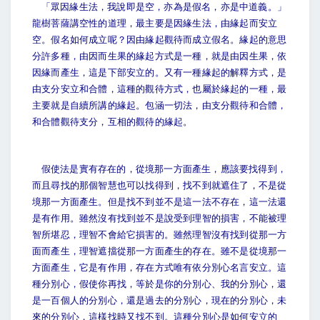
「眾因緣生法，我說即是空，亦為是假名，亦是中道義。」
龍樹菩薩講空性的道理，最主要是因緣生法，由緣起而安立
空。假名如何成立呢？因由緣起觀待而成立假名。緣起的意思
分許多種，由因而生果的緣起方式是一種，就是由因生果，依
因緣而產生，這是下部安立的。又有一種緣起的解釋方式，是
由支分安立和合體，這種的觀待方式，也屬於緣起的一種，最
主要就是自續所講的緣起。包涵一切法，由支分觀待和合體，
和合體觀待支分，互相的觀待的緣起。
假使法是實有存在的，從境那一方面產生，應該要找得到，
而且尋找的那個智慧也可以找得到，找不到就遮住了，不是從
境那一方面產生。但是找不到並不是這一法不存在，這一法還
是有作用。雖然沒有找到並不是說受到理智的損害，不能被理
智所堪忍，理智不會給它損害的。雖然理智沒有找到從那一方
面而產生，理智遮擋從那一方面產生的存在。雖不是從境那一
方面產生，它是有作用，存在方式唯有依分別心名言安立。這
種分別心，假使你再找，等於是你的分別心、我的分別心，還
是一百個人的分別心，還是過去的分別心，現在的分別心，未
來的分別心，這樣找時又找不到。這種分別心是如何安立的